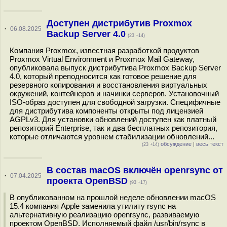
Доступен дистрибутив Proxmox
·
06.08.2025
Backup Server 4.0
(23 +14)
Компания Proxmox, известная разработкой продуктов
Proxmox Virtual Environment и Proxmox Mail Gateway,
опубликовала выпуск дистрибутива Proxmox Backup Server
4.0, который преподносится как готовое решение для
резервного копирования и восстановления виртуальных
окружений, контейнеров и начинки серверов. Установочный
ISO-образ доступен для свободной загрузки. Специфичные
для дистрибутива компоненты открыты под лицензией
AGPLv3. Для установки обновлений доступен как платный
репозиторий Enterprise, так и два бесплатных репозитория,
которые отличаются уровнем стабилизации обновлений...
обсуждение
|
весь текст
(23 +14)
В состав macOS включён openrsync от
·
07.04.2025
проекта OpenBSD
(93 +17)
В опубликованном на прошлой неделе обновлении macOS
15.4 компания Apple заменила утилиту rsync на
альтернативную реализацию openrsync, развиваемую
проектом OpenBSD. Исполняемый файл /usr/bin/rsync в