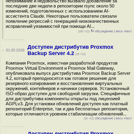
непонимание и недовольство вызвало добавление за
последние две недели в репозитории rsync около 50
изменений, подготовленных с использованием AI-
ассистента Claude. Некоторые пользователи связали
появление регрессий с генерацией низкокачественных
исправлений уязвимостей при помощи AI...
↻
обсуждение
|
весь текст
(182 +21)
Доступен дистрибутив Proxmox
·
01.05.2026
Backup Server 4.2
(18 +12)
Компания Proxmox, известная разработкой продуктов
Proxmox Virtual Environment и Proxmox Mail Gateway,
опубликовала выпуск дистрибутива Proxmox Backup Server
4.2, который преподносится как готовое решение для
резервного копирования и восстановления виртуальных
окружений, контейнеров и начинки серверов. Установочный
ISO-образ доступен для свободной загрузки. Специфичные
для дистрибутива компоненты открыты под лицензией
AGPLv3. Для установки обновлений доступен как платный
репозиторий Enterprise, так и два бесплатных репозитория,
которые отличаются уровнем стабилизации обновлений...
обсуждение
|
весь текст
(18 +12)
Доступен дистрибутив Proxmox