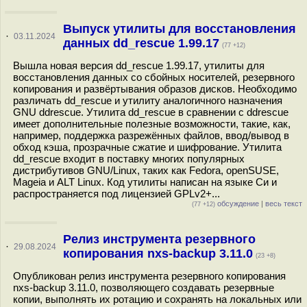
Выпуск утилиты для восстановления
·
03.11.2024
данных dd_rescue 1.99.17
(77 +12)
Вышла новая версия dd_rescue 1.99.17, утилиты для
восстановления данных со сбойных носителей, резервного
копирования и развёртывания образов дисков. Необходимо
различать dd_rescue и утилиту аналогичного назначения
GNU ddrescue. Утилита dd_rescue в сравнении с ddrescue
имеет дополнительные полезные возможности, такие, как,
например, поддержка разрежённых файлов, ввод/вывод в
обход кэша, прозрачные сжатие и шифрование. Утилита
dd_rescue входит в поставку многих популярных
дистрибутивов GNU/Linux, таких как Fedora, openSUSE,
Mageia и ALT Linux. Код утилиты написан на языке Си и
распространяется под лицензией GPLv2+...
обсуждение
|
весь текст
(77 +12)
Релиз инструмента резервного
·
29.08.2024
копирования nxs-backup 3.11.0
(23 +8)
Опубликован релиз инструмента резервного копирования
nxs-backup 3.11.0, позволяющего создавать резервные
копии, выполнять их ротацию и сохранять на локальных или