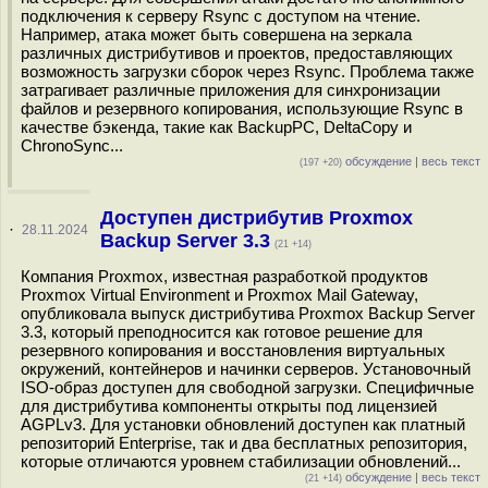
подключения к серверу Rsync с доступом на чтение.
Например, атака может быть совершена на зеркала
различных дистрибутивов и проектов, предоставляющих
возможность загрузки сборок через Rsync. Проблема также
затрагивает различные приложения для синхронизации
файлов и резервного копирования, использующие Rsync в
качестве бэкенда, такие как BackupPC, DeltaCopy и
ChronoSync...
обсуждение
|
весь текст
(197 +20)
Доступен дистрибутив Proxmox
·
28.11.2024
Backup Server 3.3
(21 +14)
Компания Proxmox, известная разработкой продуктов
Proxmox Virtual Environment и Proxmox Mail Gateway,
опубликовала выпуск дистрибутива Proxmox Backup Server
3.3, который преподносится как готовое решение для
резервного копирования и восстановления виртуальных
окружений, контейнеров и начинки серверов. Установочный
ISO-образ доступен для свободной загрузки. Специфичные
для дистрибутива компоненты открыты под лицензией
AGPLv3. Для установки обновлений доступен как платный
репозиторий Enterprise, так и два бесплатных репозитория,
которые отличаются уровнем стабилизации обновлений...
обсуждение
|
весь текст
(21 +14)