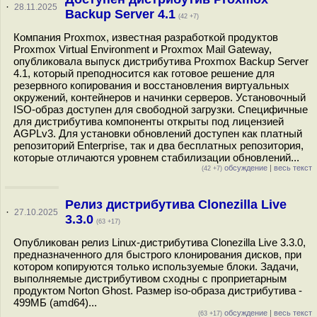
·
28.11.2025
Backup Server 4.1
(42 +7)
Компания Proxmox, известная разработкой продуктов
Proxmox Virtual Environment и Proxmox Mail Gateway,
опубликовала выпуск дистрибутива Proxmox Backup Server
4.1, который преподносится как готовое решение для
резервного копирования и восстановления виртуальных
окружений, контейнеров и начинки серверов. Установочный
ISO-образ доступен для свободной загрузки. Специфичные
для дистрибутива компоненты открыты под лицензией
AGPLv3. Для установки обновлений доступен как платный
репозиторий Enterprise, так и два бесплатных репозитория,
которые отличаются уровнем стабилизации обновлений...
обсуждение
|
весь текст
(42 +7)
Релиз дистрибутива Clonezilla Live
·
27.10.2025
3.3.0
(63 +17)
Опубликован релиз Linux-дистрибутива Clonezilla Live 3.3.0,
предназначенного для быстрого клонирования дисков, при
котором копируются только используемые блоки. Задачи,
выполняемые дистрибутивом сходны с проприетарным
продуктом Norton Ghost. Размер iso-образа дистрибутива -
499МБ (amd64)...
обсуждение
|
весь текст
(63 +17)