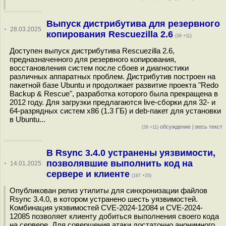
Выпуск дистрибутива для резервного
·
28.03.2025
копирования Rescuezilla 2.6
(39 +11)
Доступен выпуск дистрибутива Rescuezilla 2.6,
предназначенного для резервного копирования,
восстановления систем после сбоев и диагностики
различных аппаратных проблем. Дистрибутив построен на
пакетной базе Ubuntu и продолжает развитие проекта "Redo
Backup & Rescue", разработка которого была прекращена в
2012 году. Для загрузки предлагаются live-сборки для 32- и
64-разрядных систем x86 (1.3 ГБ) и deb-пакет для установки
в Ubuntu...
обсуждение
|
весь текст
(39 +11)
В Rsync 3.4.0 устранены уязвимости,
позволявшие выполнить код на
·
14.01.2025
сервере и клиенте
(197 +20)
Опубликован релиз утилиты для синхронизации файлов
Rsync 3.4.0, в котором устранено шесть уязвимостей.
Комбинация уязвимостей CVE-2024-12084 и CVE-2024-
12085 позволяет клиенту добиться выполнения своего кода
на сервере. Для совершения атаки достаточно анонимного