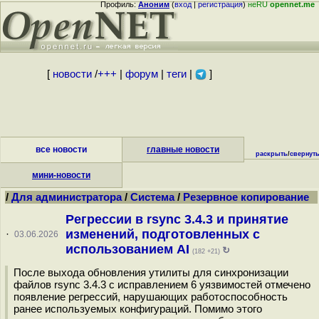
Профиль:
Аноним
(
вход
|
регистрация
)
неRU
opennet.me
[
новости
/
+++
|
форум
|
теги
|
]
все новости
главные новости
раскрыть
/
свернут
мини-новости
/
Для администратора
/
Система
/
Резервное копирование
Регрессии в rsync 3.4.3 и принятие
изменений, подготовленных с
·
03.06.2026
использованием AI
↻
(182 +21)
После выхода обновления утилиты для синхронизации
файлов rsync 3.4.3 с исправлением 6 уязвимостей отмечено
появление регрессий, нарушающих работоспособность
ранее используемых конфигураций. Помимо этого