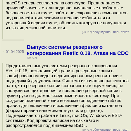
macOS теперь ссылается на openrsync. Предполагается,
причиной замены стали недавно выявленные проблемы с
безопасностью в rsync, работа по сокращению компонентов
под копилефт лицензиями и желание избавиться от
устаревшей версии rsync, обновить которую не получается
из-за лицензионной политики...
обсуждение
|
весь текст
(93 +17)
Выпуск системы резервного
·
01.04.2025
копирования Restic 0.18. Атака на CDC
(39 +17)
Представлен выпуск системы резервного копирования
Restic 0.18, позволяющей хранить резервные копии в
зашифрованном виде в версионированном репозитории с
поддержкой дедупликации. Система изначально рассчитана
на то, что резервные копии сохраняются в окружениях, не
заслуживающих доверия, и попадание резервной копии в
чужие руки не должно скомпрометировать систему. При
создании резервной копии возможно определение гибких
правил для включения и исключения файлов и каталогов
(формат правил напоминает rsync или gitignore).
Поддерживается работа в Linux, macOS, Windows и BSD-
системах. Код проекта написан на языке Go и
распространяется под лицензией BSD...
обсуждение
|
весь текст
(39 +17)