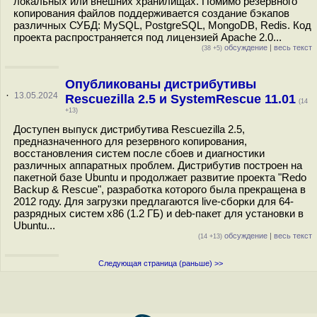
локальных или внешних хранилищах. Помимо резервного
копирования файлов поддерживается создание бэкапов
различных СУБД: MySQL, PostgreSQL, MongoDB, Redis. Код
проекта распространяется под лицензией Apache 2.0...
обсуждение
|
весь текст
(38 +5)
Опубликованы дистрибутивы
·
13.05.2024
Rescuezilla 2.5 и SystemRescue 11.01
(14
+13)
Доступен выпуск дистрибутива Rescuezilla 2.5,
предназначенного для резервного копирования,
восстановления систем после сбоев и диагностики
различных аппаратных проблем. Дистрибутив построен на
пакетной базе Ubuntu и продолжает развитие проекта "Redo
Backup & Rescue", разработка которого была прекращена в
2012 году. Для загрузки предлагаются live-сборки для 64-
разрядных систем x86 (1.2 ГБ) и deb-пакет для установки в
Ubuntu...
обсуждение
|
весь текст
(14 +13)
Следующая страница (раньше) >>