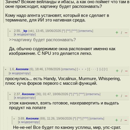
Зачем? Всякие вейланды и ибасы, а как оно поймет что там в
окне происходит, картинку будет распознавать?
Кому надо агента установят, который все сделает в
терминале, для ИИ это нативная среда.
2.55
,
_kp
(
ok
), 13:45, 18/06/2026 [
^
] [
^^
] [
^^^
] [
ответить
]
+
–
/
[
к модератору
]
>>картинку будет распознавать?
Да, обычно содержимое окна распознают именно как
изображение. С NPU это делается легко.
1.6
,
Аноним
(
6
), 18:46, 17/06/2026 [
ответить
] [
﹢﹢﹢
] [
· · ·
]
[
↓
] [
↑
]
+
–
/
[
к модератору
]
проснулись... есть Handy, Vocalinux, Murmure, Whispering,
плюс куча форков первого с массой функций.
2.37
,
Аноним
(
36
), 01:47, 18/06/2026 [
^
] [
^^
] [
^^^
] [
ответить
]
+
–
/
[
к модератору
]
этож каноникл, взять готовое, нахеравертить и выдать
продукт на лопате
3.69
,
Аноним
(
69
), 11:26, 19/06/2026 [
^
] [
^^
] [
^^^
] [
ответить
]
+
–
/
[
к модератору
]
Не-не-не! Все будет по канону усплеш, мир, упс-срат.