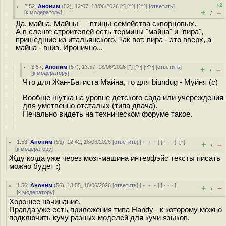
+2
2.52
,
Аноним
(
52
), 12:07, 18/06/2026 [
^
] [
^^
] [
^^^
] [
ответить
]
+
–
[
к модератору
]
/
Да, майна. Майны — птицы семейства скворцовых.
А в сленге строителей есть термины "майна" и "вира",
пришедшие из итальянского. Так вот, вира - это вверх, а
майна - вниз. Иронично...
3.57
,
Аноним
(
57
), 13:57, 18/06/2026 [
^
] [
^^
] [
^^^
] [
ответить
]
+
–
/
[
к модератору
]
Что для Жан-Батиста Майна, то для biundug - Муйня (с)
Вообще шутка на уровне детского сада или учереждения
для умственно отсталых (типа двача).
Печально видеть на техническом форуме такое.
1.53
,
Аноним
(
53
), 12:42, 18/06/2026 [
ответить
] [
﹢﹢﹢
] [
· · ·
]
[
↑
]
+
–
/
[
к модератору
]
Жду когда уже через мозг-машина интерфэйс тексты писать
можно будет :)
1.56
,
Аноним
(
56
), 13:55, 18/06/2026 [
ответить
] [
﹢﹢﹢
] [
· · ·
]
+
–
/
[
к модератору
]
Хорошее начинание.
Правда уже есть приложения типа Handy - к которому можно
подключить кучу разных моделей для кучи языков.