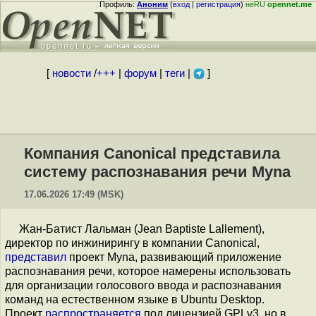
Профиль:
Аноним
(
вход
|
регистрация
)
неRU
opennet.me
[
новости
/
+++
|
форум
|
теги
|
]
Компания Canonical представила
систему распознавания речи Myna
17.06.2026 17:49 (MSK)
Жан-Батист Лальман (Jean Baptiste Lallement),
директор по инжинирингу в компании Canonical,
представил
проект Myna, развивающий приложение
распознавания речи, которое намерены использовать
для организации голосового ввода и распознавания
команд на естественном языке в Ubuntu Desktop.
Проект
распространяется
под лицензией GPLv3, но в