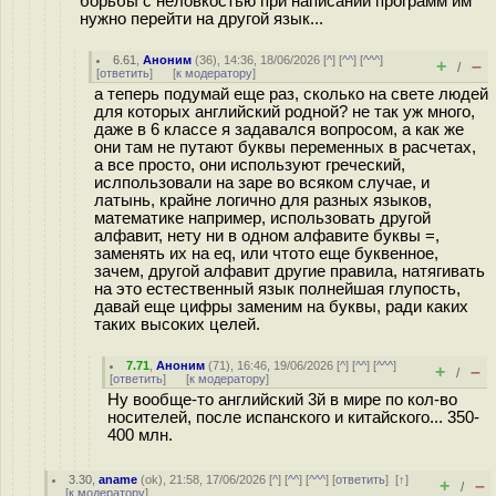
борьбы с неловкостью при написании программ им
нужно перейти на другой язык...
6.61
,
Аноним
(
36
), 14:36, 18/06/2026 [
^
] [
^^
] [
^^^
]
+
–
/
[
ответить
]
[
к модератору
]
а теперь подумай еще раз, сколько на свете людей
для которых английский родной? не так уж много,
даже в 6 классе я задавался вопросом, а как же
они там не путают буквы переменных в расчетах,
а все просто, они используют греческий,
ислпользовали на заре во всяком случае, и
латынь, крайне логично для разных языков,
математике например, использовать другой
алфавит, нету ни в одном алфавите буквы =,
заменять их на eq, или чтото еще буквенное,
зачем, другой алфавит другие правила, натягивать
на это естественный язык полнейшая глупость,
давай еще цифры заменим на буквы, ради каких
таких высоких целей.
7.71
,
Аноним
(
71
), 16:46, 19/06/2026 [
^
] [
^^
] [
^^^
]
+
–
/
[
ответить
]
[
к модератору
]
Ну вообще-то английский 3й в мире по кол-во
носителей, после испанского и китайского... 350-
400 млн.
3.30
,
aname
(
ok
), 21:58, 17/06/2026 [
^
] [
^^
] [
^^^
] [
ответить
]
[
↑
]
+
–
/
[
к модератору
]