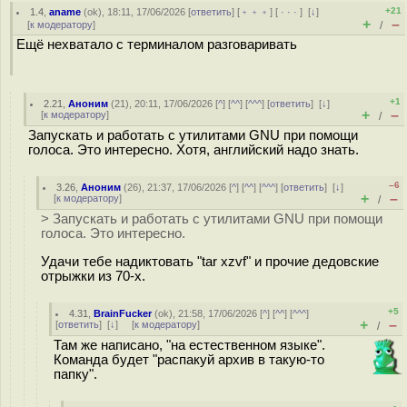
+21
1.4
,
aname
(
ok
), 18:11, 17/06/2026 [
ответить
] [
﹢﹢﹢
] [
· · ·
]
[
↓
]
+
–
[
к модератору
]
/
Ещё нехватало с терминалом разговаривать
+1
2.21
,
Аноним
(
21
), 20:11, 17/06/2026 [
^
] [
^^
] [
^^^
] [
ответить
]
[
↓
]
+
–
[
к модератору
]
/
Запускать и работать с утилитами GNU при помощи
голоса. Это интересно. Хотя, английский надо знать.
–6
3.26
,
Аноним
(
26
), 21:37, 17/06/2026 [
^
] [
^^
] [
^^^
] [
ответить
]
[
↓
]
+
–
[
к модератору
]
/
> Запускать и работать с утилитами GNU при помощи
голоса. Это интересно.
Удачи тебе надиктовать "tar xzvf" и прочие дедовские
отрыжки из 70-х.
+5
4.31
,
BrainFucker
(
ok
), 21:58, 17/06/2026 [
^
] [
^^
] [
^^^
]
+
–
[
ответить
]
[
↓
] [
к модератору
]
/
Там же написано, "на естественном языке".
Команда будет "распакуй архив в такую-то
папку".