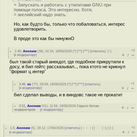
> Запускать и работать с утилитами GNU при
помощи голоса. Это интересно. Хотя,
> английский надо знать.
Но, как будто бы, только что побаловаться, интерес
удовлетворить.
В проде это как бы нинужнО
+3
2.40
,
Аноним
(
36
), 01:54, 18/06/2026 [
^
] [
^^
] [
^^^
] [
ответить
]
[
↑
]
+
–
[
к модератору
]
/
был такой старый анекдот, где подобное прикрутили к
досу, и бил гейтс рассказывал.., пока ктото не крикнул
"формат ц интер"
+1
3.46
,
ss
(
??
), 09:09, 18/06/2026 [
^
] [
^^
] [
^^^
] [
ответить
]
+
–
[
к модератору
]
/
бил сделал выводы, и в виндовс такое не прокатит
3.51
,
Аноним
(
51
), 11:59, 18/06/2026
Скрыто ботом-
+
–
/
модератором
[
к модератору
]
+1
1.5
,
Аноним
(
5
), 18:12, 17/06/2026 [
ответить
] [
﹢﹢﹢
] [
· · ·
]
[
↓
] [
↑
]
+
–
[
к модератору
]
/