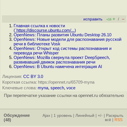
+
–
исправить
/
+16
Главная ссылка к новости
(
`https://discourse.ubuntu.com/...
)
OpenNews: Планы развития Ubuntu Desktop 26.10
OpenNews: Новые модели для распознавания русской
речи в библиотеке Vosk
OpenNews: Открыт код системы распознавания и
перевода речи Whisper
OpenNews: Mozilla свернула проект DeepSpeech,
развивавший движок распознавания речи
OpenNews: В Ubuntu намечена интеграция AI
Лицензия:
CC BY 3.0
Короткая ссылка: https://opennet.ru/65709-myna
Ключевые слова:
myna
,
speech
,
voce
При перепечатке указание ссылки на opennet.ru обязательно
Обсуждение
Ajax
|
1 уровень
|
Линейный
|
+/-
|
Раскрыть
(48)
всё
|
RSS