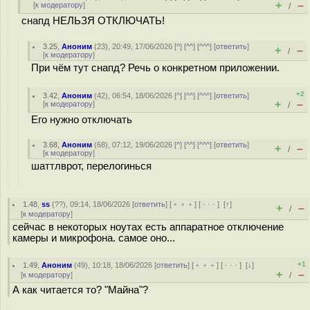
+
–
[
к модератору
]
/
снапд НЕЛЬЗЯ ОТКЛЮЧАТЬ!
3.25
,
Аноним
(
23
), 20:49, 17/06/2026 [
^
] [
^^
] [
^^^
] [
ответить
]
+
–
/
[
к модератору
]
При чём тут снапд? Речь о конкретном приложении.
+2
3.42
,
Аноним
(
42
), 06:54, 18/06/2026 [
^
] [
^^
] [
^^^
] [
ответить
]
+
–
[
к модератору
]
/
Его нужно отключать
3.68
,
Аноним
(
68
), 07:12, 19/06/2026 [
^
] [
^^
] [
^^^
] [
ответить
]
+
–
/
[
к модератору
]
шаттлврот, перелогинься
1.48
,
ss
(
??
), 09:14, 18/06/2026 [
ответить
] [
﹢﹢﹢
] [
· · ·
]
[
↑
]
+
–
/
[
к модератору
]
сейчас в некоторых ноутах есть аппаратное отключение
камеры и микрофона. самое оно...
+1
1.49
,
Аноним
(
49
), 10:18, 18/06/2026 [
ответить
] [
﹢﹢﹢
] [
· · ·
]
[
↓
]
+
–
[
к модератору
]
/
А как читается то? "Майна"?