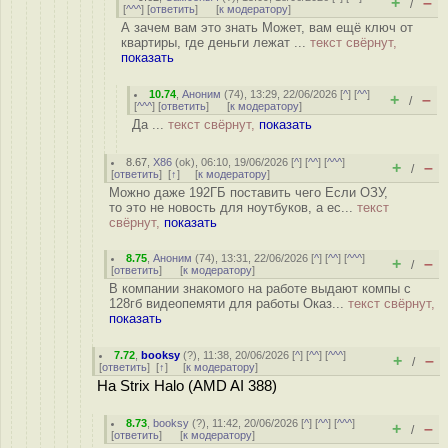
+
–
/
[
^^^
] [
ответить
]
[
к модератору
]
А зачем вам это знать Может, вам ещё ключ от
квартиры, где деньги лежат ...
текст свёрнут,
показать
10.74
,
Аноним
(
74
), 13:29, 22/06/2026 [
^
] [
^^
]
+
–
/
[
^^^
] [
ответить
]
[
к модератору
]
Да ...
текст свёрнут,
показать
8.67
,
X86
(
ok
), 06:10, 19/06/2026 [
^
] [
^^
] [
^^^
]
+
–
/
[
ответить
]
[
↑
] [
к модератору
]
Можно даже 192ГБ поставить чего Если ОЗУ,
то это не новость для ноутбуков, а ес...
текст
свёрнут,
показать
8.75
,
Аноним
(
74
), 13:31, 22/06/2026 [
^
] [
^^
] [
^^^
]
+
–
/
[
ответить
]
[
к модератору
]
В компании знакомого на работе выдают компы с
128гб видеопемяти для работы Оказ...
текст свёрнут,
показать
7.72
,
booksy
(
?
), 11:38, 20/06/2026 [
^
] [
^^
] [
^^^
]
+
–
/
[
ответить
]
[
↑
] [
к модератору
]
На Strix Halo (AMD AI 388)
8.73
,
booksy
(
?
), 11:42, 20/06/2026 [
^
] [
^^
] [
^^^
]
+
–
/
[
ответить
]
[
к модератору
]