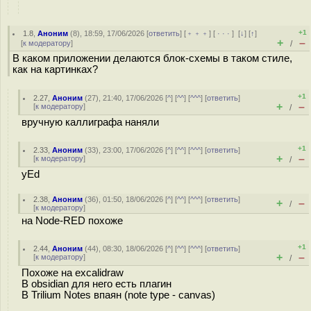
+1
1.8
,
Аноним
(
8
), 18:59, 17/06/2026 [
ответить
] [
﹢﹢﹢
] [
· · ·
]
[
↓
] [
↑
]
+
–
[
к модератору
]
/
В каком приложении делаются блок-схемы в таком стиле,
как на картинках?
+1
2.27
,
Аноним
(
27
), 21:40, 17/06/2026 [
^
] [
^^
] [
^^^
] [
ответить
]
+
–
[
к модератору
]
/
вручную каллиграфа наняли
+1
2.33
,
Аноним
(
33
), 23:00, 17/06/2026 [
^
] [
^^
] [
^^^
] [
ответить
]
+
–
[
к модератору
]
/
yEd
2.38
,
Аноним
(
36
), 01:50, 18/06/2026 [
^
] [
^^
] [
^^^
] [
ответить
]
+
–
/
[
к модератору
]
на Node-RED похоже
+1
2.44
,
Аноним
(
44
), 08:30, 18/06/2026 [
^
] [
^^
] [
^^^
] [
ответить
]
+
–
[
к модератору
]
/
Похоже на excalidraw
В obsidian для него есть плагин
В Trilium Notes впаян (note type - canvas)