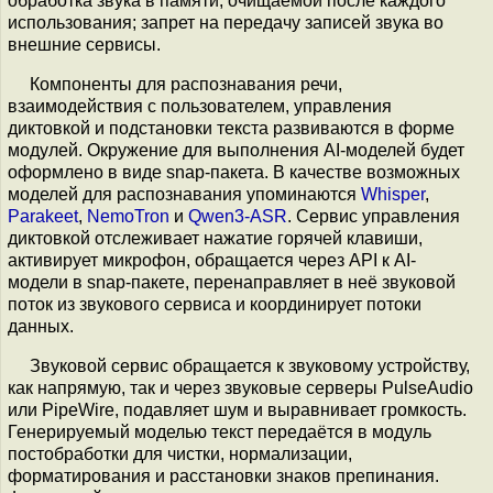
обработка звука в памяти, очищаемой после каждого
использования; запрет на передачу записей звука во
внешние сервисы.
Компоненты для распознавания речи,
взаимодействия с пользователем, управления
диктовкой и подстановки текста развиваются в форме
модулей. Окружение для выполнения AI-моделей будет
оформлено в виде snap-пакета. В качестве возможных
моделей для распознавания упоминаются
Whisper
,
Parakeet
,
NemoTron
и
Qwen3-ASR
. Сервис управления
диктовкой отслеживает нажатие горячей клавиши,
активирует микрофон, обращается через API к AI-
модели в snap-пакете, перенаправляет в неё звуковой
поток из звукового сервиса и координирует потоки
данных.
Звуковой сервис обращается к звуковому устройству,
как напрямую, так и через звуковые серверы PulseAudio
или PipeWire, подавляет шум и выравнивает громкость.
Генерируемый моделью текст передаётся в модуль
постобработки для чистки, нормализации,
форматирования и расстановки знаков препинания.