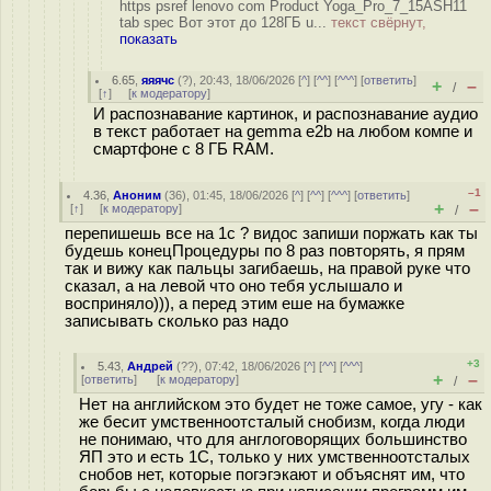
https psref lenovo com Product Yoga_Pro_7_15ASH11
tab spec Вот этот до 128ГБ u...
текст свёрнут,
показать
6.65
,
яяячс
(
?
), 20:43, 18/06/2026 [
^
] [
^^
] [
^^^
] [
ответить
]
+
–
/
[
↑
] [
к модератору
]
И распознавание картинок, и распознавание аудио
в текст работает на gemma e2b на любом компе и
смартфоне с 8 ГБ RAM.
–1
4.36
,
Аноним
(
36
), 01:45, 18/06/2026 [
^
] [
^^
] [
^^^
] [
ответить
]
+
–
[
↑
] [
к модератору
]
/
перепишешь все на 1с ? видос запиши поржать как ты
будешь конецПроцедуры по 8 раз повторять, я прям
так и вижу как пальцы загибаешь, на правой руке что
сказал, а на левой что оно тебя услышало и
восприняло))), а перед этим еше на бумажке
записывать сколько раз надо
+3
5.43
,
Андрей
(
??
), 07:42, 18/06/2026 [
^
] [
^^
] [
^^^
]
+
–
[
ответить
]
[
к модератору
]
/
Нет на английском это будет не тоже самое, угу - как
же бесит умственноотсталый снобизм, когда люди
не понимаю, что для англоговорящих большинство
ЯП это и есть 1C, только у них умственноотсталых
снобов нет, которые погэгэкают и объяснят им, что