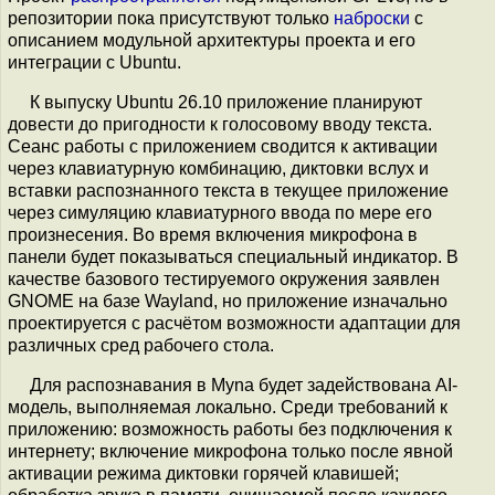
репозитории пока присутствуют только
наброски
с
описанием модульной архитектуры проекта и его
интеграции с Ubuntu.
К выпуску Ubuntu 26.10 приложение планируют
довести до пригодности к голосовому вводу текста.
Сеанс работы с приложением сводится к активации
через клавиатурную комбинацию, диктовки вслух и
вставки распознанного текста в текущее приложение
через симуляцию клавиатурного ввода по мере его
произнесения. Во время включения микрофона в
панели будет показываться специальный индикатор. В
качестве базового тестируемого окружения заявлен
GNOME на базе Wayland, но приложение изначально
проектируется с расчётом возможности адаптации для
различных сред рабочего стола.
Для распознавания в Myna будет задействована AI-
модель, выполняемая локально. Среди требований к
приложению: возможность работы без подключения к
интернету; включение микрофона только после явной
активации режима диктовки горячей клавишей;