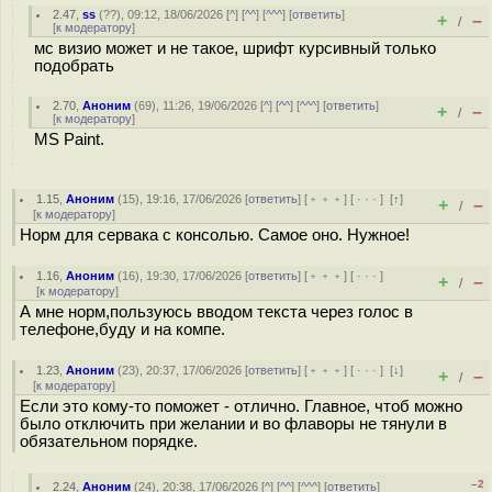
2.47
,
ss
(
??
), 09:12, 18/06/2026 [
^
] [
^^
] [
^^^
] [
ответить
]
+
–
/
[
к модератору
]
мс визио может и не такое, шрифт курсивный только
подобрать
2.70
,
Аноним
(
69
), 11:26, 19/06/2026 [
^
] [
^^
] [
^^^
] [
ответить
]
+
–
/
[
к модератору
]
MS Paint.
1.15
,
Аноним
(
15
), 19:16, 17/06/2026 [
ответить
] [
﹢﹢﹢
] [
· · ·
]
[
↑
]
+
–
/
[
к модератору
]
Норм для сервака с консолью. Самое оно. Нужное!
1.16
,
Аноним
(
16
), 19:30, 17/06/2026 [
ответить
] [
﹢﹢﹢
] [
· · ·
]
+
–
/
[
к модератору
]
А мне норм,пользуюсь вводом текста через голос в
телефоне,буду и на компе.
1.23
,
Аноним
(
23
), 20:37, 17/06/2026 [
ответить
] [
﹢﹢﹢
] [
· · ·
]
[
↓
]
+
–
/
[
к модератору
]
Если это кому-то поможет - отлично. Главное, чтоб можно
было отключить при желании и во флаворы не тянули в
обязательном порядке.
–2
2.24
,
Аноним
(
24
), 20:38, 17/06/2026 [
^
] [
^^
] [
^^^
] [
ответить
]