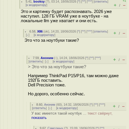
+1
5.41
,
booksy
(
?
), 03:14, 18/06/2026 [
^
] [
^^
] [
^^^
] [
ответить
]
+
–
[
к модератору
]
/
Это и картинку будет распознавать. 2026 уже
наступил. 128 ГБ VRAM уже в ноутбуке - на
локальные llm уже хватает и они есть.
6.58
,
X86
(
ok
), 14:20, 18/06/2026 [
^
] [
^^
] [
^^^
] [
ответить
]
+
–
/
[
↓
] [
к модератору
]
Это что за ноутбуки такие?
7.59
,
Аноним
(
-
), 14:24, 18/06/2026 [
^
] [
^^
] [
^^^
]
+
–
/
[
ответить
]
[
↓
] [
к модератору
]
> Это что за ноутбуки такие?
Например ThinkPad P15/P16, там можно даже
192ГБ поставить.
Dell Precision тоже.
Но дорого, особенно сейчас.
8.60
,
Аноним
(
60
), 14:32, 18/06/2026 [
^
] [
^^
] [
^^^
]
+
–
/
[
ответить
]
[
↓
] [
к модератору
]
У вас имеется такой ноутбук ...
текст свёрнут,
показать
9.62
,
Самсоныч
(
?
), 15:09, 18/06/2026 [
^
] [
^^
]