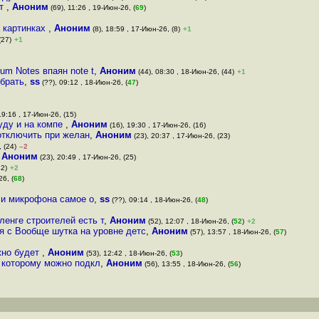
ат
,
Аноним
(69), 11:26 , 19-Июн-26, (
69
)
а картинках
,
Аноним
(8), 18:59 , 17-Июн-26, (8)
+1
(27)
+1
ium Notes впаян note t
,
Аноним
(44), 08:30 , 18-Июн-26, (44)
+1
обрать
,
ss
(??), 09:12 , 18-Июн-26, (
47
)
19:16 , 17-Июн-26, (15)
уду и на компе
,
Аноним
(16), 19:30 , 17-Июн-26, (16)
 отключить при желан
,
Аноним
(23), 20:37 , 17-Июн-26, (23)
 (24)
–2
,
Аноним
(23), 20:49 , 17-Июн-26, (25)
42)
+2
26, (
68
)
 и микрофона самое о
,
ss
(??), 09:14 , 18-Июн-26, (
48
)
ленге строителей есть т
,
Аноним
(52), 12:07 , 18-Июн-26, (
52
)
+2
ня с Вообще шутка на уровне детс
,
Аноним
(57), 13:57 , 18-Июн-26, (
57
)
жно будет
,
Аноним
(53), 12:42 , 18-Июн-26, (
53
)
 которому можно подкл
,
Аноним
(56), 13:55 , 18-Июн-26, (
56
)