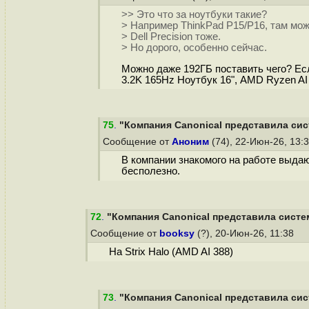
>> Это что за ноутбуки такие?
> Например ThinkPad P15/P16, там мож
> Dell Precision тоже.
> Но дорого, особенно сейчас.
Можно даже 192ГБ поставить чего? Есл
3.2K 165Hz Ноутбук 16", AMD Ryzen A
75
.
"Компания Canonical представила сис
Сообщение от
Аноним
(74), 22-Июн-26, 13:
В компании знакомого на работе выдаю
бесполезно.
72
.
"Компания Canonical представила систем
Сообщение от
booksy
(?), 20-Июн-26, 11:38
На Strix Halo (AMD AI 388)
73
.
"Компания Canonical представила сис