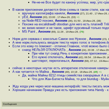
Не-не-не Все будет по канону усплеш, мир, упс-ср
В каком приложении делаются блок-схемы в таком стиле, как н
вручную каллиграфа наняли
,
Аноним
(27), 21:40 , 17-Июн-26, 
yEd
,
Аноним
(33), 23:00 , 17-Июн-26, (33)
+1
на Node-RED похоже
,
Аноним
(36), 01:50 , 18-Июн-26, (38)
Похоже на excalidrawВ obsidian для него есть плагинВ Tril
мс визио может и не такое, шрифт курсивный только под
MS Paint
,
Аноним
(69), 11:26 , 19-Июн-26, (
70
)
Норм для сервака с консолью Самое оно Нужное
,
Аноним
(15), 
А мне норм,пользуюсь вводом текста через голос в телефоне,б
Если это кому-то поможет - отлично Главное, чтоб можно было
снапд НЕЛЬЗЯ ОТКЛЮЧАТЬ
,
Аноним
(24), 20:38 , 17-Июн-26,
При чём тут снапд Речь о конкретном приложении
Его нужно отключать
,
Аноним
(42), 06:54 , 18-Июн-26, (
шаттлврот, перелогинься
,
Аноним
(68), 07:12 , 19-Июн-
сейчас в некоторых ноутах есть аппаратное отключение камеры
А как читается то Майна
,
Аноним
(49), 10:18 , 18-Июн-26, (
49
)
+1
Да, майна Майны 8212 птицы семейства скворцовых А в с
Что для Жан-Батиста Майна, то для biundug - Муй
Жду когда уже через мозг-машина интерфэйс тексты писать мо
Хорошее начинание Правда уже есть приложения типа Handy - к
Сообщения