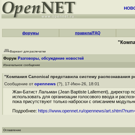
НОВ
форумы
правила/FAQ
"Компа
Вариант для распечатки
Форум
Разговоры, обсуждение новостей
Изначальное сообщение
"Компания Canonical представила систему распознавания р
Сообщение от
opennews
(?), 17-Июн-26, 18:01
Жан-Батист Лальман (Jean Baptiste Lallement), директор
использовать для организации голосового ввода и распоз
пока присутствуют только наброски с описанием модульной
Подробнее:
https://www.opennet.ru/opennews/art.shtml?nu
Оглавление