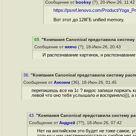
Сообщение от
booksy
(?), 20-Июн-26, 11:42
https://psref.lenovo.com/Product/Yoga
Вот этот до 128ГБ unified memory.
65
.
"Компания Canonical представила систему 
Сообщение от
яяячс
(?), 18-Июн-26, 20:43
И распознавание картинок, и распознавание
36.
"Компания Canonical представила систему распо
Сообщение от
Аноним
(36), 18-Июн-26, 01:45
перепишешь все на 1с ? видос запиши поржать ка
левой что оно тебя услышало и восприняло))), а
43.
"Компания Canonical представила систему ра
Сообщение от
Андрей
(??), 18-Июн-26, 07:42
Нет на английском это будет не тоже самое, у
только у них умственноотсталых снобов нет, к