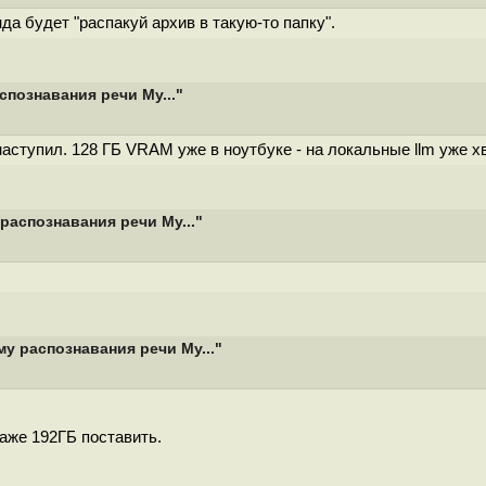
да будет "распакуй архив в такую-то папку".
спознавания речи My..."
наступил. 128 ГБ VRAM уже в ноутбуке - на локальные llm уже хв
распознавания речи My..."
у распознавания речи My..."
аже 192ГБ поставить.