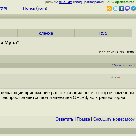
Профиль:
Аноним
(
вход
|
регистрация
)
неRU
opennet.me
РУМ
Поиск
(
теги
)
д
слежка
RSS
чи Myna"
Пред. тема
|
След. тема
[
Отслеживать
]
+
–
/
 развивающий приложение распознавания речи, которое намерены
т распространяется под лицензией GPLv3, но в репозитории
Ответить
|
Правка
|
Cообщить модератору