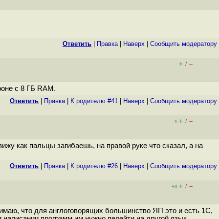
Ответить
|
Правка
|
Наверх
|
Cообщить модератору
+
–
/
фоне с 8 ГБ RAM.
Ответить
|
Правка
|
К родителю #41
|
Наверх
|
Cообщить модератору
+
–
/
–1
ижу как пальцы загибаешь, на правой руке что сказал, а на
Ответить
|
Правка
|
К родителю #26
|
Наверх
|
Cообщить модератору
+
–
/
+3
нимаю, что для англоговорящих большинство ЯП это и есть 1C,
 написании программ им нужно перейти на другой язык...