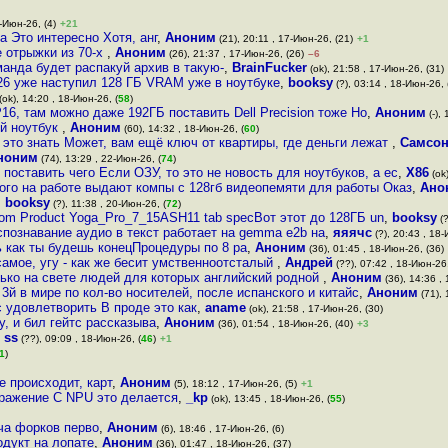
7-Июн-26, (4)
+21
 Это интересно Хотя, анг
,
Аноним
(21), 20:11 , 17-Июн-26, (21)
+1
е отрыжки из 70-х
,
Аноним
(26), 21:37 , 17-Июн-26, (26)
–6
анда будет распакуй архив в такую-
,
BrainFucker
(ok), 21:58 , 17-Июн-26, (31)
026 уже наступил 128 ГБ VRAM уже в ноутбуке
,
booksy
(?), 03:14 , 18-Июн-26, 
(ok), 14:20 , 18-Июн-26, (
58
)
16, там можно даже 192ГБ поставить Dell Precision тоже Но
,
Аноним
(-),
ой ноутбук
,
Аноним
(60), 14:32 , 18-Июн-26, (
60
)
 это знать Может, вам ещё ключ от квартиры, где деньги лежат
,
Самсо
ноним
(74), 13:29 , 22-Июн-26, (
74
)
поставить чего Если ОЗУ, то это не новость для ноутбуков, а ес
,
X86
(ok)
ого на работе выдают компы с 128гб видеопемяти для работы Оказ
,
Ано
,
booksy
(?), 11:38 , 20-Июн-26, (
72
)
 com Product Yoga_Pro_7_15ASH11 tab specВот этот до 128ГБ un
,
booksy
(?
спознавание аудио в текст работает на gemma e2b на
,
яяячс
(?), 20:43 , 18-
 как ты будешь конецПроцедуры по 8 ра
,
Аноним
(36), 01:45 , 18-Июн-26, (36)
самое, угу - как же бесит умственноотсталый
,
Андрей
(??), 07:42 , 18-Июн-26,
лько на свете людей для которых английский родной
,
Аноним
(36), 14:36 ,
3й в мире по кол-во носителей, после испанского и китайс
,
Аноним
(71), 
с удовлетворить В проде это как
,
aname
(ok), 21:58 , 17-Июн-26, (30)
у, и бил гейтс рассказыва
,
Аноним
(36), 01:54 , 18-Июн-26, (40)
+3
,
ss
(??), 09:09 , 18-Июн-26, (
46
)
+1
1
)
е происходит, карт
,
Аноним
(5), 18:12 , 17-Июн-26, (5)
+1
бражение С NPU это делается
,
_kp
(ok), 13:45 , 18-Июн-26, (
55
)
уча форков перво
,
Аноним
(6), 18:46 , 17-Июн-26, (6)
одукт на лопате
,
Аноним
(36), 01:47 , 18-Июн-26, (37)