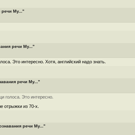
речи My..."
ания речи My..."
оса. Это интересно. Хотя, английский надо знать.
авания речи My..."
и голоса. Это интересно.
ие отрыжки из 70-х.
знавания речи My..."