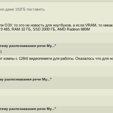
но даже 192ГБ поставить.
и ОЗУ, то это не новость для ноутбуков, а если VRAM, то никак
I 9 465, RAM 32 ГБ, SSD 2000 ГБ, AMD Radeon 880M
тему распознавания речи My..."
31
т компы с 128гб видеопемяти для работы. Оказалось что для н
у распознавания речи My..."
тему распознавания речи My..."