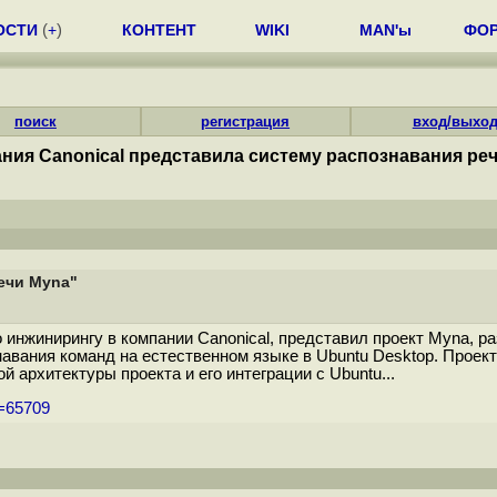
ОСТИ
(
+
)
КОНТЕНТ
WIKI
MAN'ы
ФО
поиск
регистрация
вход/выхо
ния Canonical представила систему распознавания ре
ечи Myna"
 по инжинирингу в компании Canonical, представил проект Myna,
навания команд на естественном языке в Ubuntu Desktop. Проек
 архитектуры проекта и его интеграции с Ubuntu...
m=65709