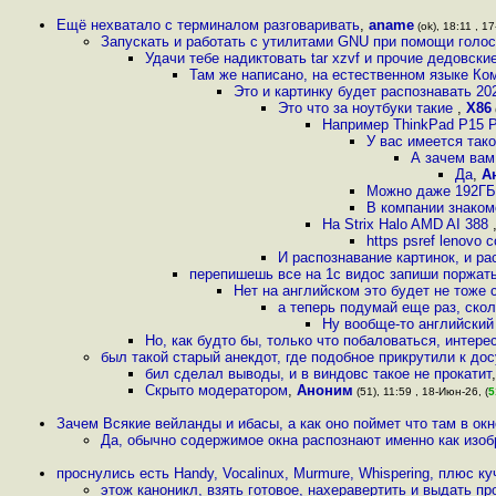
Ещё нехватало с терминалом разговаривать
,
aname
(ok), 18:11 , 1
Запускать и работать с утилитами GNU при помощи голоса
Удачи тебе надиктовать tar xzvf и прочие дедовски
Там же написано, на естественном языке Ком
Это и картинку будет распознавать 2
Это что за ноутбуки такие
,
X86
Например ThinkPad P15 P
У вас имеется так
А зачем вам
Да
,
А
Можно даже 192ГБ 
В компании знаком
На Strix Halo AMD AI 388
https psref lenovo
И распознавание картинок, и ра
перепишешь все на 1с видос запиши поржать
Нет на английском это будет не тоже 
а теперь подумай еще раз, ско
Ну вообще-то английский 
Но, как будто бы, только что побаловаться, интере
был такой старый анекдот, где подобное прикрутили к дос
бил сделал выводы, и в виндовс такое не прокатит
Скрыто модератором
,
Аноним
(51), 11:59 , 18-Июн-26, (
5
Зачем Всякие вейланды и ибасы, а как оно поймет что там в окн
Да, обычно содержимое окна распознают именно как изо
проснулись есть Handy, Vocalinux, Murmure, Whispering, плюс к
этож каноникл, взять готовое, нахеравертить и выдать пр