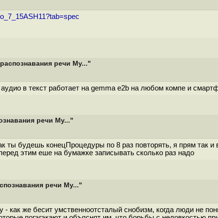
_Pro_7_15ASH11?tab=spec
распознавания речи My..."
 аудио в текст работает на gemma e2b на любом компе и смарт
знавания речи My..."
к ты будешь конецПроцедуры по 8 раз повторять, я прям так и в
 перед этим еше на бумажке записывать сколько раз надо
спознавания речи My..."
гу - как же бесит умственноотсталый снобизм, когда люди не по
оторые погэгэкают и объяснят им, что борьбы с неловкостью при