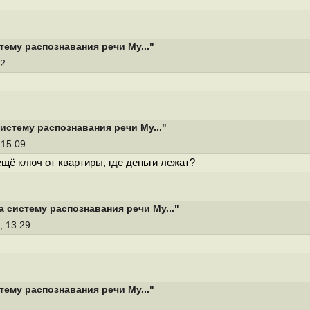
тему распознавания речи My..."
32
истему распознавания речи My..."
 15:09
ещё ключ от квартиры, где деньги лежат?
 систему распознавания речи My..."
, 13:29
тему распознавания речи My..."