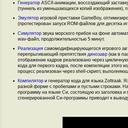
Генератор
ASCII-анимации, воссоздающий заставку
(туннель из уменьшающихся копий изображения), п
Эмулятор
игровой приставки GameBoy, оптимизиров
(протестирован запуск ROM-файлов для десятка и
Симулятор
звука морского прибоя на фоне автома
wav-файл, продолжительностью 5 минут.
Реализация
самомодифицирующегося игрового авто
перепрыгивающий препятствия
динозавр
(как в п
отображение кадров реализовано через цикличную
кода для первого кадра, после компиляции этого к
процесс реализован через shell-скрипт, выполняю
Компилятор
и генератор кода для языка Zoltraak. Я
разной форме с пробелами и пустыми строками. На
программу на языке Си, состоящую из заголовка и
сгенерированной Си-программы приводит к выводу