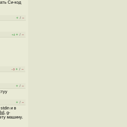
вать Си-код
+
–
/
+
–
/
+4
+
–
/
–3
+
–
/
хтуу
+
–
/
tdin и в
g], g-
 эту машину.