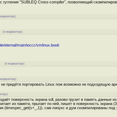
 с гугления "SUBLEQ Cross-compiler", позволяющий скомпилиро
модератору
]
] [
к модератору
]
le/eternal/main/ioccc/vmlinux.booti
]
[
к модератору
]
 модератору
]
а не придётя портировать Linux пож возможно не подходящую ар
атору
]
даёт поверхность экрана sdl, разово грузит в память данные из s
тает из памяти, прыгает по ней, пишет в поверхность экрана (3[
ремя (timespec_get(s+_,1)). сам линукс и дум скомпилированы под