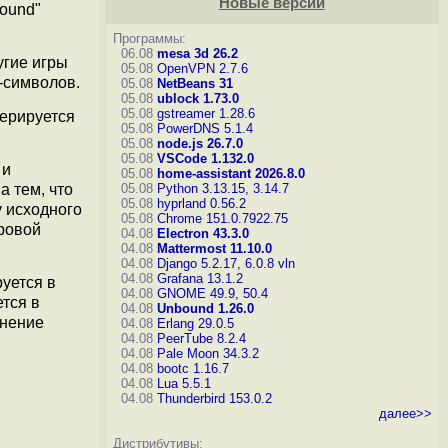
Новые версии
ound"
Программы:
06.08
mesa 3d 26.2
угие игры
05.08
OpenVPN 2.7.6
-символов.
05.08
NetBeans 31
05.08
ublock 1.73.0
05.08
gstreamer 1.28.6
нерируется
05.08
PowerDNS 5.1.4
05.08
node.js 26.7.0
05.08
VSCode 1.132.0
 и
05.08
home-assistant 2026.8.0
05.08
Python 3.13.15, 3.14.7
а тем, что
05.08
hyprland 0.56.2
 исходного
05.08
Chrome 151.0.7922.75
гровой
04.08
Electron 43.3.0
04.08
Mattermost 11.10.0
04.08
Django 5.2.17, 6.0.8
vln
04.08
Grafana 13.1.2
руется в
04.08
GNOME 49.9, 50.4
тся в
04.08
Unbound 1.26.0
лнение
04.08
Erlang 29.0.5
04.08
PeerTube 8.2.4
04.08
Pale Moon 34.3.2
04.08
bootc 1.16.7
04.08
Lua 5.5.1
04.08
Thunderbird 153.0.2
далее>>
Дистрибутивы: