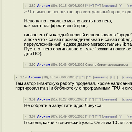
3.89
,
Аноним
(
89
), 10:15, 09/06/2026 [
^
] [
^^
] [
^^^
] [
ответить
]
[
↑
] [
к 
> Что именно непонятно про виртуальный проц с од
Непонятно - сколько можно ахать про него,
как мега-неэффективный проц.
(иначе его бы каждый первый использовал в "проде"
а пока что - самая производительная и самая победи
переусложнённый и даже давно мегакостыльный: та-
Пусть от него оригинального - уже "рожки и ножки 
для ПО).
3.90
,
Аноним
(
89
), 10:46, 09/06/2026
Скрыто ботом-модератором
2.19
,
Аноним
(
18
), 16:14, 08/06/2026 [
^
] [
^^
] [
^^^
] [
ответить
]
[
↓
] [
↑
] [
к мод
Там автор гигантскую работу проделал, кроме написани
портировал musl и библиотеку c программным FPU и смог
3.51
,
Аноним
(
51
), 18:27, 08/06/2026 [
^
] [
^^
] [
^^^
] [
ответить
]
[
к мод
Не собрать а запустить ядро Линукса.
3.67
,
Аноним
(
67
), 20:49, 08/06/2026 [
^
] [
^^
] [
^^^
] [
ответить
]
[
↓
] [
к 
Господи, какой хтонический ужас. Он этим 10 лет з