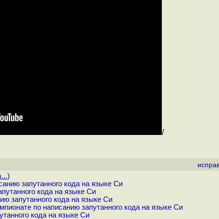
/
испра
...
)
анию запутанного кода на языке Си
путанного кода на языке Си
ию запутанного кода на языке Си
пионате по написанию запутанного кода на языке Си
утанного кода на языке Си