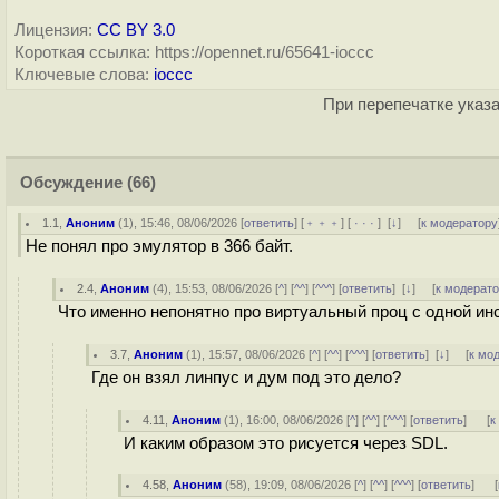
Лицензия:
CC BY 3.0
Короткая ссылка: https://opennet.ru/65641-ioccc
Ключевые слова:
ioccc
При перепечатке указа
Обсуждение
(66)
1.1
,
Аноним
(
1
), 15:46, 08/06/2026 [
ответить
] [
﹢﹢﹢
] [
· · ·
]
[
↓
] [
к модератору
Не понял про эмулятор в 366 байт.
2.4
,
Аноним
(
4
), 15:53, 08/06/2026 [
^
] [
^^
] [
^^^
] [
ответить
]
[
↓
] [
к модерат
Что именно непонятно про виртуальный проц с одной ин
3.7
,
Аноним
(
1
), 15:57, 08/06/2026 [
^
] [
^^
] [
^^^
] [
ответить
]
[
↓
] [
к мо
Где он взял линпус и дум под это дело?
4.11
,
Аноним
(
1
), 16:00, 08/06/2026 [
^
] [
^^
] [
^^^
] [
ответить
]
[
к
И каким образом это рисуется через SDL.
4.58
,
Аноним
(
58
), 19:09, 08/06/2026 [
^
] [
^^
] [
^^^
] [
ответить
]
[