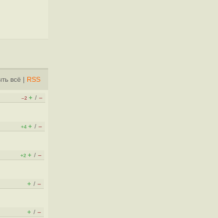
ть всё
|
RSS
+
–
/
–2
+
–
/
+4
+
–
/
+2
+
–
/
+
–
/