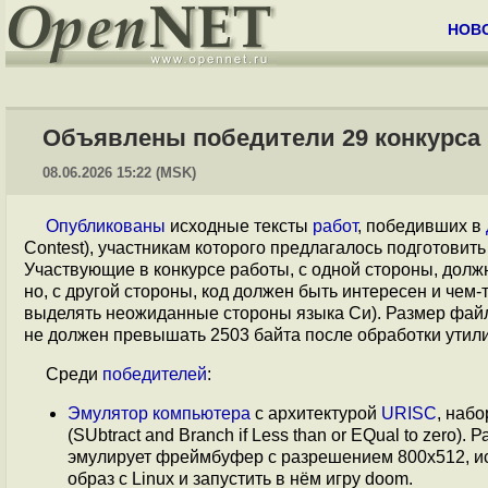
НОВ
Объявлены победители 29 конкурса 
08.06.2026 15:22 (MSK)
Опубликованы
исходные тексты
работ
, победивших в
Contest), участникам которого предлагалось подготовит
Участвующие в конкурсе работы, с одной стороны, долж
но, с другой стороны, код должен быть интересен и че
выделять неожиданные стороны языка Си). Размер фай
не должен превышать 2503 байта после обработки утил
Среди
победителей
:
Эмулятор компьютера
с архитектурой
URISC
, наб
(SUbtract and Branch if Less than or EQual to zero)
эмулирует фреймбуфер с разрешением 800x512, ис
образ с Linux и запустить в нём игру doom.