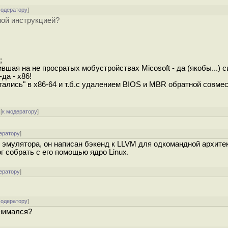
модератору
]
ной инструкцией?
;
вшая на не просратых мобустройствах Micosoft - да (якобы...) 
да - x86!
остались" в x86-64 и т.б.с удалением BIOS и MBR обратной совм
[
к модератору
]
ератору
]
я эмулятора, он написан бэкенд к LLVM для одкомандной архите
 собрать с его помощью ядро Linux.
ератору
]
модератору
]
анимался?