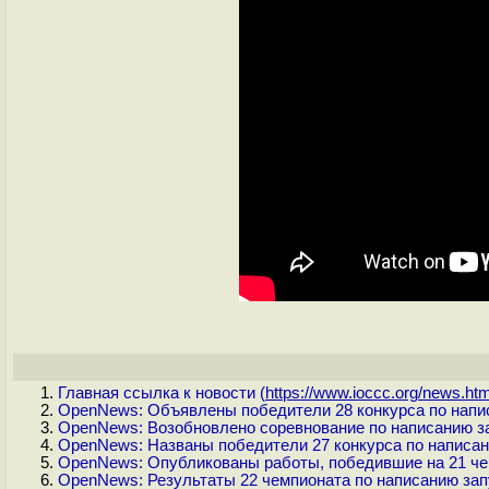
Главная ссылка к новости (
https://www.ioccc.org/news.htm
OpenNews: Объявлены победители 28 конкурса по напис
OpenNews: Возобновлено соревнование по написанию за
OpenNews: Названы победители 27 конкурса по написан
OpenNews: Опубликованы работы, победившие на 21 чем
OpenNews: Результаты 22 чемпионата по написанию зап