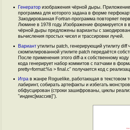
Генератор
изображения чёрной дыры. Приложение в
программа для которого задана в форме перфокарт
Закодированная Fortran-программа повторяет пер
Люмине в 1978 году. Изображение формируется в 
чёрной дыры предложены варианты с закодирован
вычисления простых чисел и трассировки лучей.
Вариант
утилиты patch, генерирующий утилиту diff
скомпилированной утилите patch передаётся собств
После применения этого diff-а к собственному коду
кода генерирует набор коммитов с патчами в формат
pretty=format:%s > final.c" получается код с реализац
Игра
в жанре Roguelike, работающая в текстовом
лабиринт, собирать артефакты и избегать монстро
обфусцирован (строки зашифрованы, циклы реализо
"индекс[массив]").