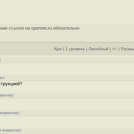
ние ссылки на opennet.ru обязательно
Ajax
|
1 уровень
|
Линейный
|
+/-
|
Раскры
]
ору
]
струкцией?
дератору
]
 модератору
]
к модератору
]