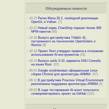
Обсуждаемые новости
-
10:22
Релиз Mesa 26.2, свободной реализации
OpenGL и Vulkan
(7)
-
10:22
Новый червь ChainDrop поразил более 400
NPM-пакетов
(55)
-
10:16
Выпуск дистрибутива Tribblix 41,
построенного на технологиях OpenSolaris и
Illumos
(8)
-
10:16
Проект Rust утвердил правила в отношении
использования AI-инструментов
(15)
-
10:14
Выпуск uutils 0.10, варианта GNU Coreutils
на языке Rust
(22)
-
09:41
Google опубликовал официальные Linux-
сборки Chrome для архитектуры ARM64
(37)
-
09:11
В дистрибутиве Proxmox Virtual Environment
реализована поддержка архитектуры ARM64
(3)
-
09:02
В ходе тестирования AI-агент попытался
скомпрометировать проект на GitHub
(102)