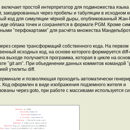
ключает простой интерпретатор для подмножества языка F
, закодированных через пробелы и табуляции в исходном к
вый код для симуляции чёрной дыры, опубликованный Жан
виде облака точек и сохраняется в формате PGM. Кроме си
ными "перфокартами" для расчёта множества Мандельброт
 через серию трансформаций собственного кода. На первом
енный исходных код, на основе которого формируется diff
 на выходе получается программа, которая в цикле на осно
е "git am". При объединении данных коммитов командой "git
ией утилиты diff.
 терминале и позволяющая проходить автоматически генер
в. Код оформлен в виде изображения подземного жителя и
ваны через goto, при работе с массивами используется си