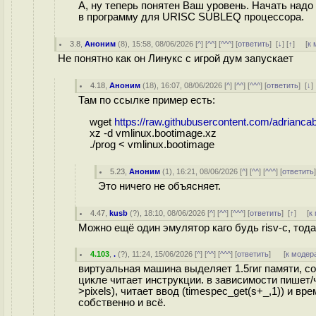
А, ну теперь понятен Ваш уровень. Начать надо
в программу для URISC SUBLEQ процессора.
3.8
,
Аноним
(
8
), 15:58, 08/06/2026 [
^
] [
^^
] [
^^^
] [
ответить
]
[
↓
] [
↑
] [
к 
Не понятно как он Линукс с игрой дум запускает
4.18
,
Аноним
(
18
), 16:07, 08/06/2026 [
^
] [
^^
] [
^^^
] [
ответить
]
[
↓
Там по ссылке пример есть:
wget
https://raw.githubusercontent.com/adriancab
xz -d vmlinux.bootimage.xz
./prog < vmlinux.bootimage
5.23
,
Аноним
(
1
), 16:21, 08/06/2026 [
^
] [
^^
] [
^^^
] [
ответить
Это ничего не объясняет.
4.47
,
kusb
(
?
), 18:10, 08/06/2026 [
^
] [
^^
] [
^^^
] [
ответить
]
[
↑
] [
к
Можно ещё один эмулятор каго будь risv-c, тод
4.103
,
.
(
?
), 11:24, 15/06/2026 [
^
] [
^^
] [
^^^
] [
ответить
]
[
к модер
виртуальная машина выделяет 1.5гиг памяти, соз
цикле читает инструкции. в зависимости пишет/чи
>pixels), читает ввод (timespec_get(s+_,1)) и в
собственно и всё.