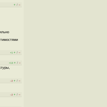
+
–
/
сильно
естимостями
+
–
/
+1
+
–
/
+13
ктуры,
+
–
/
–2
+
–
/
–2