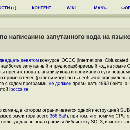
ОСТИ
(
+
)
КОНТЕНТ
WIKI
MAN'ы
ФО
по написанию запутанного кода на язык
двадцать девятом
конкурсе IOCCC (International Obfuscated
ь наиболее запутанный и трудноразбираемый код на языке С
ны препятствовать анализу кода и пониманию сути решаемо
м-то примечателен (работы могут быть необычно оформлены 
ла с кодом программы
не должен
превышать 4993 байтa, а 
итой
iocccsize
.
ор команд в котором ограничивается одной инструкцией SU
. Размер эмулятора всего
366 байт
, при том, что помимо CPU о
пользуя для вывода графики библиотеку SDL3, и может заг