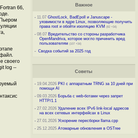
Важное
ortran 66,
оде.
-
11.07
GhostLock, BadEpoll и Januscape -
-Пьером
уязвимости в ядре Linux, позволяющие получить
муляции
права root и обойти изоляцию KVM
(82 +34)
а,
-
08.07
Вредительство со стороны разработчика
OpenMandriva, которое могло причинить вред
пользователям
(107 +34)
 этапе
-
Сводка событий за 2025 год
-файл.
ве своего
 log --
Советы
ируемый
-
19.04.2026
PKI с аппаратным TRNG за 10 дней при
помощи AI
нтаксис
-
09.03.2026
Борьба с web-ботами через запрет
HTTP/1.1
-
27.02.2026
Удаление всех IPv6 link-local адресов
на всех сетевых интерфейсах в Linux
-
27.01.2026
Ускорение пересборки llama.cpp
-
25.12.2025
Атомарные обновления в OSTree