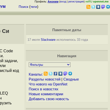
Профиль:
Аноним
(
вход
|
регистрация
)
неRU
opennet.me
РУМ
Поиск
(
теги
)
е Си
Памятные даты
17 июля
Slackware
исполнилось 33 года
 C Code
и.
Навигация
й задачи,
или
чистый код
Каналы:
Разделы новостей
|
Сводные
Что нового на OpenNet
Поиск в новостях
BLEQ
Новые комментарии
н
Добавить свою новость
рузить