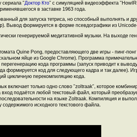
 сериала "
Доктор Кто
" с симуляцией видеоэффекта "HowlR
рименявшегося в заставке 1963 года.
анный для запуска тетриса, но способный выполнять и др
гр). Вывод формируется в форме псевдографики из Unicode
тически генерируемой медитативной музыки. На выходе ге
мата Quine Pong, предоставляющего две игры - пинг-понг
асхальном яйце из Google Chrome). Программа примечательн
 перегенерацию кода программы (запуск приводит к выводу
ода формируется код для следующего кадра и так далее). И
щий цикличную перекомпиляцию кода.
зык включает только одно слово "zoltraak", которое комбини
 вход подаётся любой текстовый файл, который преобразуе
 последовательности на языке Zoltraak. Компиляция и выпо
 содержимого исходного текстового файла.