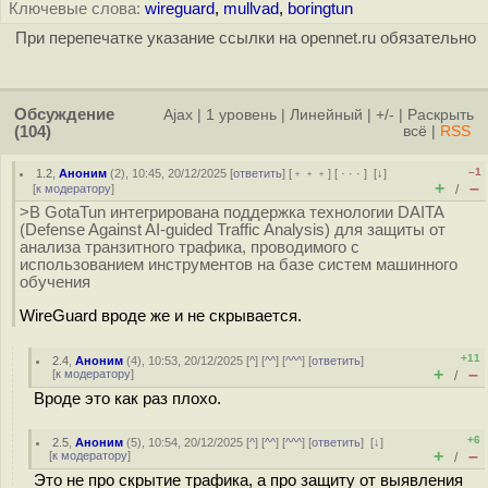
Ключевые слова:
wireguard
,
mullvad
,
boringtun
При перепечатке указание ссылки на opennet.ru обязательно
Обсуждение
Ajax
|
1 уровень
|
Линейный
|
+/-
|
Раскрыть
(104)
всё
|
RSS
–1
1.2
,
Аноним
(
2
), 10:45, 20/12/2025 [
ответить
] [
﹢﹢﹢
] [
· · ·
]
[
↓
]
+
–
[
к модератору
]
/
>В GotaTun интегрирована поддержка технологии DAITA
(Defense Against AI-guided Traffic Analysis) для защиты от
анализа транзитного трафика, проводимого с
использованием инструментов на базе систем машинного
обучения
WireGuard вроде же и не скрывается.
+11
2.4
,
Аноним
(
4
), 10:53, 20/12/2025 [
^
] [
^^
] [
^^^
] [
ответить
]
+
–
[
к модератору
]
/
Вроде это как раз плохо.
+6
2.5
,
Аноним
(
5
), 10:54, 20/12/2025 [
^
] [
^^
] [
^^^
] [
ответить
]
[
↓
]
+
–
[
к модератору
]
/
Это не про скрытие трафика, а про защиту от выявления