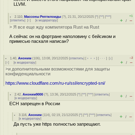
LLVM.
+1
2.110
,
Массоны Рептилоиды
(
?
), 21:31, 20/12/2025 [
^
] [
^^
] [
^^^
]
+
–
[
ответить
]
[
↑
] [
к модератору
]
/
> Я все еще жду компилятора Rust на Rust
А сейчас он на фортране наполовину с бейсиком и
примесью паскаля написан?
–2
1.40
,
Аноним
(
106
), 13:08, 20/12/2025 [
ответить
] [
﹢﹢﹢
] [
· · ·
]
[
↓
]
+
–
[
↑
] [
к модератору
]
/
>и дополнительными возможностями для защиты
конфиденциальности
https://www.cloudflare.com/ru-ru/ssl/encrypted-sni/
2.42
,
Аноним9000
(
?
), 13:36, 20/12/2025 [
^
] [
^^
] [
^^^
] [
ответить
]
+
–
/
[
к модератору
]
ECH запрещен в России
3.116
,
Аноним
(
114
), 02:19, 21/12/2025 [
^
] [
^^
] [
^^^
] [
ответить
]
+
–
/
[
к модератору
]
Да пусть уже https полностью запрещают.