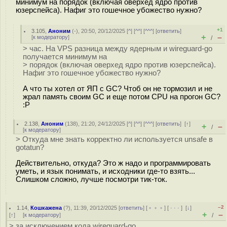
минимум на порядок (включая оверхед ядро против
юзерспейса). Нафиг это гошечное убожество нужно?
+1
3.105
,
Аноним
(
-
), 20:50, 20/12/2025 [
^
] [
^^
] [
^^^
] [
ответить
]
+
–
[
к модератору
]
/
> час. На VPS разница между ядерным и wireguard-go
получается минимум на
> порядок (включая оверхед ядро против юзерспейса).
Нафиг это гошечное убожество нужно?
А что ты хотел от ЯП с GC? Чтоб он не тормозил и не
жрал память своим GC и еще потом CPU на прогон GC?
:P
2.138
,
Аноним
(
138
), 21:20, 24/12/2025 [
^
] [
^^
] [
^^^
] [
ответить
]
[
↑
]
+
–
/
[
к модератору
]
> Откуда мне знать корректно ли используется unsafe в
gotatun?
Действительно, откуда? Это ж надо и программировать
уметь, и язык понимать, и исходники где-то взять...
Слишком сложно, лучше посмотри тик-ток.
–2
1.14
,
Кошкажена
(
?
), 11:39, 20/12/2025 [
ответить
] [
﹢﹢﹢
] [
· · ·
]
[
↓
]
+
–
[
↑
] [
к модератору
]
/
> за исключением кода wireguard-go