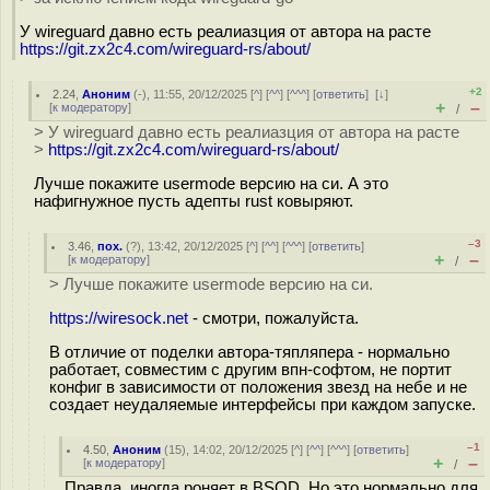
У wireguard давно есть реалиазция от автора на расте
https://git.zx2c4.com/wireguard-rs/about/
+2
2.24
,
Аноним
(
-
), 11:55, 20/12/2025 [
^
] [
^^
] [
^^^
] [
ответить
]
[
↓
]
+
–
[
к модератору
]
/
> У wireguard давно есть реалиазция от автора на расте
>
https://git.zx2c4.com/wireguard-rs/about/
Лучше покажите usermode версию на си. А это
нафигнужное пусть адепты rust ковыряют.
–3
3.46
,
пох.
(
?
), 13:42, 20/12/2025 [
^
] [
^^
] [
^^^
] [
ответить
]
+
–
[
к модератору
]
/
> Лучше покажите usermode версию на си.
https://wiresock.net
- смотри, пожалуйста.
В отличие от поделки автора-тяпляпера - нормально
работает, совместим с другим впн-софтом, не портит
конфиг в зависимости от положения звезд на небе и не
создает неудаляемые интерфейсы при каждом запуске.
–1
4.50
,
Аноним
(
15
), 14:02, 20/12/2025 [
^
] [
^^
] [
^^^
] [
ответить
]
+
–
[
к модератору
]
/
Правда, иногда роняет в BSOD. Но это нормально для