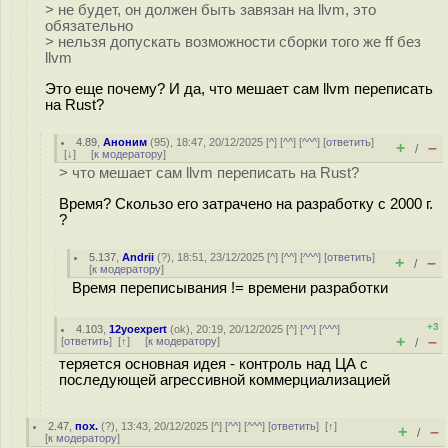
> не будет, он должен быть завязан на llvm, это
обязательно
> нельзя допускать возможности сборки того же ff без
llvm
Это еще почему? И да, что мешает сам llvm переписать
на Rust?
4.89
,
Аноним
(
95
), 18:47, 20/12/2025 [
^
] [
^^
] [
^^^
] [
ответить
]
+
–
/
[
↓
] [
к модератору
]
> что мешает сам llvm переписать на Rust?
Время? Скользо его затрачено на разработку с 2000 г.
?
5.137
,
Andrii
(
?
), 18:51, 23/12/2025 [
^
] [
^^
] [
^^^
] [
ответить
]
+
–
/
[
к модератору
]
Время переписывания != времени разработки
+3
4.103
,
12yoexpert
(
ok
), 20:19, 20/12/2025 [
^
] [
^^
] [
^^^
]
+
–
[
ответить
]
[
↑
] [
к модератору
]
/
теряется основная идея - контроль над ЦА с
последующей агрессивной коммерциализацией
2.47
,
пох.
(
?
), 13:43, 20/12/2025 [
^
] [
^^
] [
^^^
] [
ответить
]
[
↑
]
+
–
/
[
к модератору
]