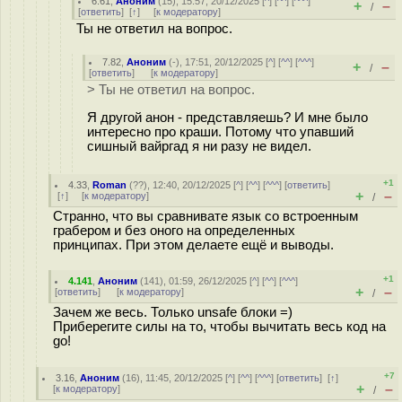
6.61
,
Аноним
(
15
), 15:57, 20/12/2025 [
^
] [
^^
] [
^^^
]
+
–
/
[
ответить
]
[
↑
] [
к модератору
]
Ты не ответил на вопрос.
7.82
,
Аноним
(
-
), 17:51, 20/12/2025 [
^
] [
^^
] [
^^^
]
+
–
/
[
ответить
]
[
к модератору
]
> Ты не ответил на вопрос.
Я другой анон - представляешь? И мне было
интересно про краши. Потому что упавший
сишный вайргад я ни разу не видел.
+1
4.33
,
Roman
(
??
), 12:40, 20/12/2025 [
^
] [
^^
] [
^^^
] [
ответить
]
+
–
[
↑
] [
к модератору
]
/
Странно, что вы сравнивате язык со встроенным
грабером и без оного на определенных
принципах. При этом делаете ещё и выводы.
+1
4.141
,
Аноним
(
141
), 01:59, 26/12/2025 [
^
] [
^^
] [
^^^
]
+
–
[
ответить
]
[
к модератору
]
/
Зачем же весь. Только unsafe блоки =)
Приберегите силы на то, чтобы вычитать весь код на
go!
+7
3.16
,
Аноним
(
16
), 11:45, 20/12/2025 [
^
] [
^^
] [
^^^
] [
ответить
]
[
↑
]
+
–
[
к модератору
]
/