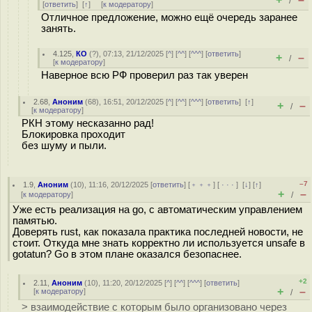
/
[
ответить
]
[
↑
] [
к модератору
]
Отличное предложение, можно ещё очередь заранее
занять.
4.125
,
КО
(
?
), 07:13, 21/12/2025 [
^
] [
^^
] [
^^^
] [
ответить
]
+
–
/
[
к модератору
]
Наверное всю РФ проверил раз так уверен
2.68
,
Аноним
(
68
), 16:51, 20/12/2025 [
^
] [
^^
] [
^^^
] [
ответить
]
[
↑
]
+
–
/
[
к модератору
]
РКН этому несказанно рад!
Блокировка проходит
без шуму и пыли.
–7
1.9
,
Аноним
(
10
), 11:16, 20/12/2025 [
ответить
] [
﹢﹢﹢
] [
· · ·
]
[
↓
] [
↑
]
+
–
[
к модератору
]
/
Уже есть реализация на go, с автоматическим управлением
памятью.
Доверять rust, как показала практика последней новости, не
стоит. Откуда мне знать корректно ли используется unsafe в
gotatun? Go в этом плане оказался безопаснее.
+2
2.11
,
Аноним
(
10
), 11:20, 20/12/2025 [
^
] [
^^
] [
^^^
] [
ответить
]
+
–
[
к модератору
]
/
> взаимодействие с которым было организовано через