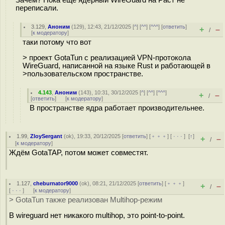
Зачем? Пока ещё ядерный WireGuard на Раст не
переписали.
3.129
,
Аноним
(
129
), 12:43, 21/12/2025 [
^
] [
^^
] [
^^^
] [
ответить
]
+
–
/
[
к модератору
]
таки потому что вот
> проект GotaTun с реализацией VPN-протокола
WireGuard, написанной на языке Rust и работающей в
>пользовательском пространстве.
4.143
,
Аноним
(
143
), 10:31, 30/12/2025 [
^
] [
^^
] [
^^^
]
+
–
/
[
ответить
]
[
к модератору
]
В пространстве ядра работает производительнее.
1.99
,
ZloySergant
(
ok
), 19:33, 20/12/2025 [
ответить
] [
﹢﹢﹢
] [
· · ·
]
[
↑
]
+
–
/
[
к модератору
]
Ждём GotaTAP, потом может совместят.
1.127
,
cheburnator9000
(
ok
), 08:21, 21/12/2025 [
ответить
] [
﹢﹢﹢
]
+
–
/
[
· · ·
]
[
к модератору
]
> GotaTun также реализован Multihop-режим
В wireguard нет никакого multihop, это point-to-point.