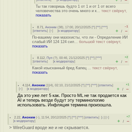
/
Ты так говоришь будто 1 от 1 и от 1 от всего
человечества это очень много и к...
текст свёрнут,
показать
–1
8.71
,
Аноним
(
38
), 17:00, 20/12/2025 [
^
] [
^^
] [
^^^
]
+
–
[
ответить
]
[
↑
] [
к модератору
]
/
По-вашему они мазохисты, что ли - Определение ИИ
слабый ИИ 124 124 сил...
большой текст свёрнут,
показать
+2
8.112
,
Пуп
(
?
), 00:46, 21/12/2025 [
^
] [
^^
] [
^^^
]
+
–
[
ответить
]
[
к модератору
]
/
Какой изысканный бред Капец ...
текст свёрнут,
показать
+1
4.114
,
Аноним
(
114
), 02:10, 21/12/2025 [
^
] [
^^
] [
^^^
] [
ответить
]
+
–
[
↑
] [
к модератору
]
/
Да это уже лет 5 как. Просто ML не так продается как
AI и теперь везде будут эту терминологию
использовать. Инфляция термина произошла.
+7
2.22
,
Аноним
(
-
), 11:54, 20/12/2025 [
^
] [
^^
] [
^^^
] [
ответить
]
[
↓
] [
↑
]
+
–
[
к модератору
]
/
> WireGuard вроде же и не скрывается.