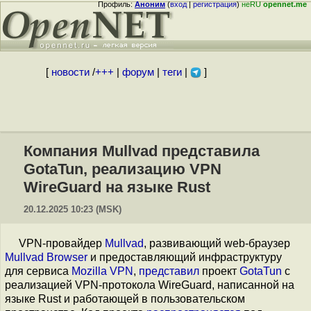
Профиль:
Аноним
(
вход
|
регистрация
)
неRU
opennet.me
[
новости
/
+++
|
форум
|
теги
|
]
Компания Mullvad представила
GotaTun, реализацию VPN
WireGuard на языке Rust
20.12.2025 10:23 (MSK)
VPN-провайдер
Mullvad
, развивающий web-браузер
Mullvad Browser
и предоставляющий инфраструктуру
для сервиса
Mozilla VPN
,
представил
проект
GotaTun
с
реализацией VPN-протокола WireGuard, написанной на
языке Rust и работающей в пользовательском