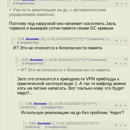
+
–
[
к модератору
]
/
> Уже есть реализация на go, с автоматическим
управлением памятью.
Поэтому под нагрузкой оно начинает косплеить Java,
тормозя и выжирая сотни памяти своим GC кривым.
3.25
,
Аноним
(
10
), 11:59, 20/12/2025 [
^
] [
^^
] [
^^^
] [
ответить
]
[
↓
]
+
–
/
[
к модератору
]
И? Это не относится к безопасности памяти.
–1
4.52
,
Аноним
(
-
), 14:28, 20/12/2025 [
^
] [
^^
] [
^^^
] [
ответить
]
+
–
[
к модератору
]
/
> И? Это не относится к безопасности памяти.
Зато это относится к пригодности VPN приблуды к
практической эксплуатации :). А так то вайргад можно
хоть на питоне написать. Вот токлько кому это будет
надо?...
5.56
,
Аноним
(
10
), 15:00, 20/12/2025 [
^
] [
^^
] [
^^^
]
+
–
/
[
ответить
]
[
к модератору
]
Использую реализацию на go без проблем. Чяднт?
6.83
,
Аноним
(
-
), 17:52, 20/12/2025 [
^
] [
^^
] [
^^^
]
+
–
/
[
ответить
]
[
к модератору
]