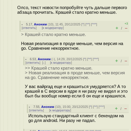
Олсо, текст новости попробуйте чуть дальше первого
абзаца прочитать. Крашей стало кратно меньше.
+3
5.17
,
Аноним
(
10
), 11:45, 20/12/2025 [
^
] [
^^
] [
^^^
]
+
–
[
ответить
]
[
к модератору
]
/
> Крашей стало кратно меньше.
Новая реализация в проде меньше, чем версия на
go. Сравнение некорректное.
6.53
,
Аноним
(
-
), 14:29, 20/12/2025 [
^
] [
^^
] [
^^^
]
+
–
/
[
ответить
]
[
↓
] [
к модератору
]
>> Крашей стало кратно меньше.
> Новая реализация в проде меньше, чем версия
на go. Сравнение некорректное.
У вас вайргад еще и крашиться умудряется? А то
крашей в C версии в ядре я ни разу не видел и это
был бы вообще номер если б он еще и крашился.
7.55
,
Аноним
(
10
), 15:00, 20/12/2025 [
^
] [
^^
] [
^^^
]
+
–
/
[
ответить
]
[
к модератору
]
Использую стандартный клиент с бекендом на
go для android. Ни разу не падал.