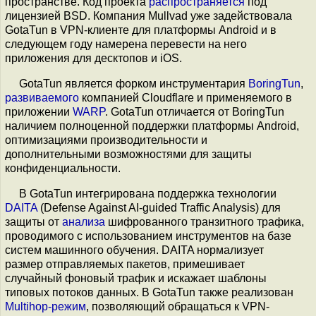
пространстве. Код проекта
распространяется
под
лицензией BSD. Компания Mullvad уже задействовала
GotaTun в VPN-клиенте для платформы Android и в
следующем году намерена перевести на него
приложения для десктопов и iOS.
GotaTun является форком инструментария
BoringTun
,
развиваемого
компанией Cloudflare и применяемого в
приложении
WARP
. GotaTun отличается от BoringTun
наличием полноценной поддержки платформы Android,
оптимизациями производительности и
дополнительными возможностями для защиты
конфиденциальности.
В GotaTun интегрирована поддержка технологии
DAITA
(Defense Against AI-guided Traffic Analysis) для
защиты от
анализа
шифрованного транзитного трафика,
проводимого с использованием инструментов на базе
систем машинного обучения. DAITA нормализует
размер отправляемых пакетов, примешивает
случайный фоновый трафик и искажает шаблоны
типовых потоков данных. В GotaTun также реализован
Multihop-режим
, позволяющий обращаться к VPN-