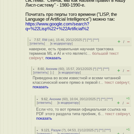
системы. "Сейчас мы как набьём правил в нашу
Лисп-систему" - 1980-1990-е.
Почитать про перлы того времени ("LISP, the
Language of Artificial Intelligence") можно так:
https://www.google.com/search?
q=%22Lisp%22+%22Artificial%2
7.57
,
RM
(
ok
), 15:46, 20/12/2025 [
^
] [
^^
] [
^^^
]
+
–
/
[
ответить
]
[
к модератору
]
наверное, есть правильная научная трактовка
терминов ML и AI и что являетс...
большой текст
свёрнут,
показать
8.60
,
Аноним
(
60
), 15:57, 20/12/2025 [
^
] [
^^
] [
^^^
]
+
–
/
[
ответить
]
[
↓
] [
к модератору
]
Приведена во всем известной и всеми читанной
классической книге прямо в первой г...
текст свёрнут,
показать
+1
9.62
,
Аноним
(
60
), 16:04, 20/12/2025 [
^
] [
^^
] [
^^^
]
+
–
[
ответить
]
[
к модератору
]
/
Если что, то вот прямая официальная ссылка на
PDF этого раздела типа пробник, б...
текст свёрнут,
показать
+1
9.121
,
Разум
(
?
), 04:53, 21/12/2025 [
^
] [
^^
] [
^^^
]
+
–
[
ответить
]
[
к модератору
]