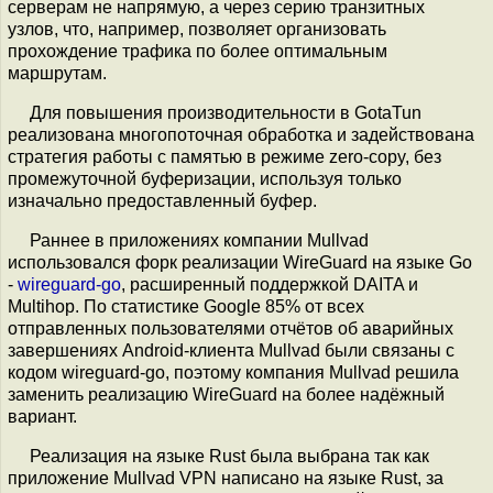
серверам не напрямую, а через серию транзитных
узлов, что, например, позволяет организовать
прохождение трафика по более оптимальным
маршрутам.
Для повышения производительности в GotaTun
реализована многопоточная обработка и задействована
стратегия работы с памятью в режиме zero-copy, без
промежуточной буферизации, используя только
изначально предоставленный буфер.
Раннее в приложениях компании Mullvad
использовался форк реализации WireGuard на языке Go
-
wireguard-go
, расширенный поддержкой DAITA и
Multihop. По статистике Google 85% от всех
отправленных пользователями отчётов об аварийных
завершениях Android-клиента Mullvad были связаны с
кодом wireguard-go, поэтому компания Mullvad решила
заменить реализацию WireGuard на более надёжный
вариант.
Реализация на языке Rust была выбрана так как
приложение Mullvad VPN написано на языке Rust, за