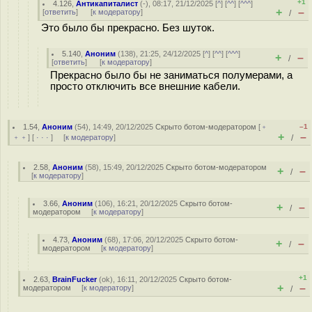
+1
4.126
,
Антикапиталист
(-), 08:17, 21/12/2025 [
^
] [
^^
] [
^^^
]
+
–
[
ответить
]
[
к модератору
]
/
Это было бы прекрасно. Без шуток.
5.140
,
Аноним
(
138
), 21:25, 24/12/2025 [
^
] [
^^
] [
^^^
]
+
–
/
[
ответить
]
[
к модератору
]
Прекрасно было бы не заниматься полумерами, а
просто отключить все внешние кабели.
1.54
,
Аноним
(
54
), 14:49, 20/12/2025
Скрыто ботом-модератором
[
﹢
–1
+
–
﹢﹢
] [
· · ·
] [
к модератору
]
/
2.58
,
Аноним
(
58
), 15:49, 20/12/2025
Скрыто ботом-модератором
+
–
/
[
к модератору
]
3.66
,
Аноним
(
106
), 16:21, 20/12/2025
Скрыто ботом-
+
–
/
модератором
[
к модератору
]
4.73
,
Аноним
(
68
), 17:06, 20/12/2025
Скрыто ботом-
+
–
/
модератором
[
к модератору
]
+1
2.63
,
BrainFucker
(
ok
), 16:11, 20/12/2025
Скрыто ботом-
+
–
модератором
[
к модератору
]
/