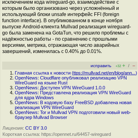
исключением кода wireguard-go, взаимодействие с
которым было организовано через усложнённый и
использующий блоки unsafe интерфейс FFI (foreign
function interface). В опубликованном в конце ноября
выпуске Android-клиента Mullvad реализация wireguard-
go была заменена на GotaTun, что решило проблемы с
надёжностью работы - по сравнению с прошлыми
версиями, метрика, отражающая число аварийных
завершений, изменилась с 0.40% до 0.01%.
+
–
исправить
/
+32
Главная ссылка к новости (
ttps://mullvad.net/en/blog/ann...
)
OpenNews: Cloudflare опубликовал реализацию VPN
WireGuard на языке Rust
OpenNews: Доступен VPN WireGuard 1.0.0
OpenNews: Представлена реализация VPN WireGuard
для ядра Windows
OpenNews: В кодовую базу FreeBSD добавлена новая
реализация VPN WireGuard
OpenNews: Tor и Mullvad VPN подготовили новый web-
браузер Mullvad Browser
Лицензия:
CC BY 3.0
Короткая ссылка: https://opennet.ru/64457-wireguard