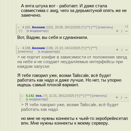
А ента штука вот - работает. И даже стала
совместима с awg, чего за дерьмотуной опять же не
замечено.
+1
4.102
,
Аноним
(
102
), 20:08, 20/12/2025 [
^
] [
^^
] [
^^^
] [
ответить
]
+
–
[
↑
] [
к модератору
]
/
Вот, Вадим, вы себя и сдеанонили.
4.139
,
Аноним
(
138
), 21:23, 24/12/2025 [
^
] [
^^
] [
^^^
]
+
–
/
[
ответить
]
[
к модератору
]
> не портит конфиг в зависимости от положения звезд
на небе и не создает неудаляемые интерфейсы при
каждом запуске
Я тебе говорил уже, возми Tailscale, всё будет
работать как надо и даже лучше. Но нет, ты упорно
ищешь самый плохой вариант.
5.142
,
пох.
(
?
), 11:31, 26/12/2025 [
^
] [
^^
] [
^^^
] [
ответить
]
+
–
/
[
к модератору
]
> Я тебе говорил уже, возми Tailscale, всё будет
работать как надо
но мне не нужны коннекты к чьей-то зеробрейнсетап
впн. Мне нужны коннекты к моему серверу.