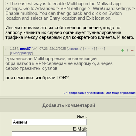
> The easiest way is to enable Multihop in the Mullvad app
settings. Go to Advanced > VPN settings > WireGuard settings >
Enable multihop. You can then go back and click on Switch
location and select an Entry location and Exit location.
Иными словами это их собственное решение, когда по
запросу клиента их сервер организует туннелирование
трафика между серверами для конкретного клиента. И всего.
1.134
,
mos87
(
ok
), 07:23, 22/12/2025 [
ответить
] [
﹢﹢﹢
] [
· · ·
]
+
–
/
[
к модератору
]
>реализован Multihop-режим, позволяющий
обращаться к VPN-серверам не напрямую, а через
серию транзитных узлов
они немножко изобрели TOR?
игнорирование участников
|
лог модерирования
Добавить комментарий
Имя:
E-Mail: