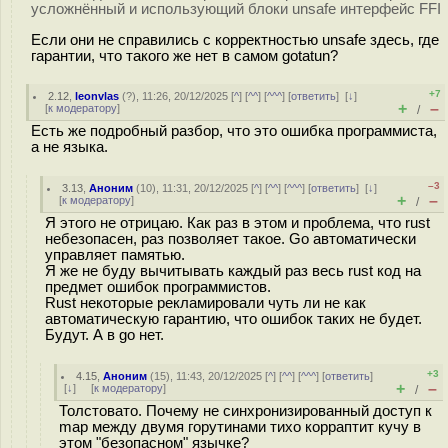
усложнённый и использующий блоки unsafe интерфейс FFI
Если они не справились с корректностью unsafe здесь, где
гарантии, что такого же нет в самом gotatun?
+7
2.12
,
leonvlas
(
?
), 11:26, 20/12/2025 [
^
] [
^^
] [
^^^
] [
ответить
]
[
↓
]
+
–
[
к модератору
]
/
Есть же подробный разбор, что это ошибка программиста,
а не языка.
–3
3.13
,
Аноним
(
10
), 11:31, 20/12/2025 [
^
] [
^^
] [
^^^
] [
ответить
]
[
↓
]
+
–
[
к модератору
]
/
Я этого не отрицаю. Как раз в этом и проблема, что rust
небезопасен, раз позволяет такое. Go автоматически
управляет памятью.
Я же не буду вычитывать каждый раз весь rust код на
предмет ошибок программистов.
Rust некоторые рекламировали чуть ли не как
автоматическую гарантию, что ошибок таких не будет.
Будут. А в go нет.
+3
4.15
,
Аноним
(
15
), 11:43, 20/12/2025 [
^
] [
^^
] [
^^^
] [
ответить
]
+
–
[
↓
] [
к модератору
]
/
Толстовато. Почему не синхронизированный доступ к
map между двумя горутинами тихо корраптит кучу в
этом "безопасном" язычке?