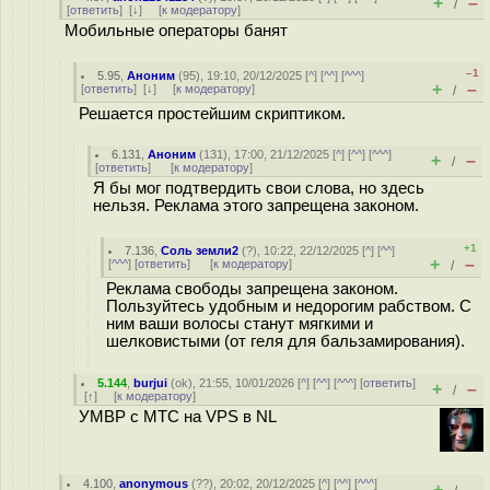
+
–
/
[
ответить
]
[
↓
] [
к модератору
]
Мобильные операторы банят
–1
5.95
,
Аноним
(
95
), 19:10, 20/12/2025 [
^
] [
^^
] [
^^^
]
+
–
[
ответить
]
[
↓
] [
к модератору
]
/
Решается простейшим скриптиком.
6.131
,
Аноним
(
131
), 17:00, 21/12/2025 [
^
] [
^^
] [
^^^
]
+
–
/
[
ответить
]
[
к модератору
]
Я бы мог подтвердить свои слова, но здесь
нельзя. Реклама этого запрещена законом.
+1
7.136
,
Соль земли2
(
?
), 10:22, 22/12/2025 [
^
] [
^^
]
+
–
[
^^^
] [
ответить
]
[
к модератору
]
/
Реклама свободы запрещена законом.
Пользуйтесь удобным и недорогим рабством. С
ним ваши волосы станут мягкими и
шелковистыми (от геля для бальзамирования).
5.144
,
burjui
(
ok
), 21:55, 10/01/2026 [
^
] [
^^
] [
^^^
] [
ответить
]
+
–
/
[
↑
] [
к модератору
]
УМВР с МТС на VPS в NL
4.100
,
anonymous
(
??
), 20:02, 20/12/2025 [
^
] [
^^
] [
^^^
]
+
–