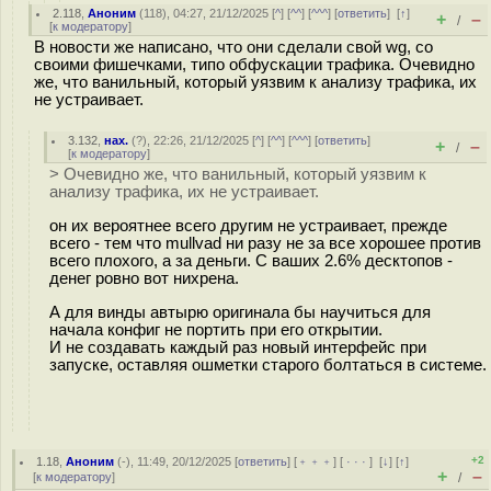
2.118
,
Аноним
(
118
), 04:27, 21/12/2025 [
^
] [
^^
] [
^^^
] [
ответить
]
[
↑
]
+
–
/
[
к модератору
]
В новости же написано, что они сделали свой wg, со
своими фишечками, типо обфускации трафика. Очевидно
же, что ванильный, который уязвим к анализу трафика, их
не устраивает.
3.132
,
нах.
(
?
), 22:26, 21/12/2025 [
^
] [
^^
] [
^^^
] [
ответить
]
+
–
/
[
к модератору
]
> Очевидно же, что ванильный, который уязвим к
анализу трафика, их не устраивает.
он их вероятнее всего другим не устраивает, прежде
всего - тем что mullvad ни разу не за все хорошее против
всего плохого, а за деньги. С ваших 2.6% десктопов -
денег ровно вот нихрена.
А для винды автырю оригинала бы научиться для
начала конфиг не портить при его открытии.
И не создавать каждый раз новый интерфейс при
запуске, оставляя ошметки старого болтаться в системе.
+2
1.18
,
Аноним
(
-
), 11:49, 20/12/2025 [
ответить
] [
﹢﹢﹢
] [
· · ·
]
[
↓
] [
↑
]
+
–
[
к модератору
]
/