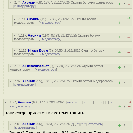
2.74
,
Аноним
(
68
), 17:07, 20/12/2025
Скрыто ботом-модератором
+
–
/
[
к модератору
]
+1
3.79
,
Аноним
(
79
), 17:42, 20/12/2025
Скрыто ботом-
+
–
модератором
[
к модератору
]
/
3.117
,
Аноним
(
114
), 02:23, 21/12/2025
Скрыто ботом-
+
–
/
модератором
[
к модератору
]
3.122
,
Игорь Брин
(
?
), 04:56, 21/12/2025
Скрыто ботом-
+
–
/
модератором
[
к модератору
]
2.78
,
Антикапиталист
(-), 17:39, 20/12/2025
Скрыто ботом-
+
–
/
модератором
[
к модератору
]
2.92
,
Аноним
(
95
), 18:51, 20/12/2025
Скрыто ботом-модератором
+
–
/
[
к модератору
]
–1
1.77
,
Аноним
(
68
), 17:19, 20/12/2025 [
ответить
] [
﹢﹢﹢
] [
· · ·
]
[
↓
] [
↑
]
+
–
[
к модератору
]
/
таки cargo придется в систему тащить
2.85
,
Аноним
(
95
), 18:33, 20/12/2025 [
^
] [
^^
] [
^^^
] [
ответить
]
+
–
/
[
к модератору
]