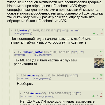
типовых шаблонов активности без расшифровки трафика.
Например, при обращении к Facebook и VK будут
специфичные для них потоки и при помощи AI можно на
основе анализа особенностей шифрованного TLS-трафика,
таких как задержки и размер пакетов, определить что
обращение было к Facebook или VK.
+7
3.6
,
Kokus
(
?
), 10:59, 20/12/2025 [
^
] [
^^
] [
^^^
] [
ответить
]
+
–
[
к модератору
]
/
Чот последний год ai начали называть любой мл,
включая табличный, о котором тут и идет речь
+1
4.7
,
PROgrm_JARvis
(
ok
), 11:04, 20/12/2025 [
^
] [
^^
] [
^^^
]
+
–
[
ответить
]
[
↓
] [
к модератору
]
/
Так ML всегда и был частным случаем
реализации AI
+3
5.10
,
Аноним
(
10
), 11:17, 20/12/2025 [
^
] [
^^
] [
^^^
]
+
–
[
ответить
]
[
к модератору
]
/
Наоборот.
–2
6.38
,
Аноним
(
38
), 12:58, 20/12/2025 [
^
] [
^^
] [
^^^
]
+
–
[
ответить
]
[
к модератору
]
/
Нет. До ML к ИИ подходили через экспертные