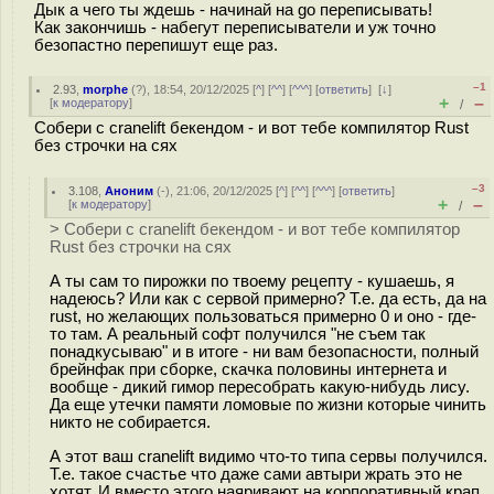
Дык а чего ты ждешь - начинай на go переписывать!
Как закончишь - набегут переписыватели и уж точно
безопастно перепишут еще раз.
–1
2.93
,
morphe
(
?
), 18:54, 20/12/2025 [
^
] [
^^
] [
^^^
] [
ответить
]
[
↓
]
+
–
[
к модератору
]
/
Собери с cranelift бекендом - и вот тебе компилятор Rust
без строчки на сях
–3
3.108
,
Аноним
(
-
), 21:06, 20/12/2025 [
^
] [
^^
] [
^^^
] [
ответить
]
+
–
[
к модератору
]
/
> Собери с cranelift бекендом - и вот тебе компилятор
Rust без строчки на сях
А ты сам то пирожки по твоему рецепту - кушаешь, я
надеюсь? Или как с сервой примерно? Т.е. да есть, да на
rust, но желающих пользоваться примерно 0 и оно - где-
то там. А реальный софт получился "не съем так
понадкусываю" и в итоге - ни вам безопасности, полный
брейнфак при сборке, скачка половины интернета и
вообще - дикий гимор пересобрать какую-нибудь лису.
Да еще утечки памяти ломовые по жизни которые чинить
никто не собирается.
А этот ваш cranelift видимо что-то типа сервы получился.
Т.е. такое счастье что даже сами автыри жрать это не
хотят. И вместо этого наяривают на корпоративный крап