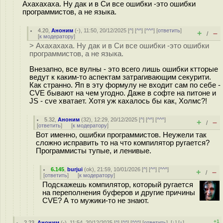
Ахахахаха. Ну дак и в Си все ошибки -это ошибки
программистов, а не языка.
4.20
,
Аноним
(
-
), 11:50, 20/12/2025 [
^
] [
^^
] [
^^^
] [
ответить
]
+
–
/
[
к модератору
]
> Ахахахаха. Ну дак и в Си все ошибки -это ошибки
программистов, а не языка.
Внезапно, все вулны - это всего лишь ошибки ктторые
ведут к каким-то аспектам затрагивающим секурити.
Как странно. Яп в эту формулу не входит сам по себе -
CVE бывают на чем угодно. Даже в софте на питоне и
JS - cve хватает. Хотя уж кахалось бы как, Холмс?!
5.32
,
Аноним
(
32
), 12:29, 20/12/2025 [
^
] [
^^
] [
^^^
]
+
–
/
[
ответить
]
[
к модератору
]
Вот именно, ошибки программистов. Неужели так
сложно исправить то на что компилятор ругается?
Программисты тупые, и ленивые.
6.145
,
burjui
(
ok
), 21:59, 10/01/2026 [
^
] [
^^
] [
^^^
]
+
–
/
[
ответить
]
[
к модератору
]
Подскажешь компилятор, который ругается
на переполнения буферов и другие причины
CVE? А то мужики-то не знают.
+1
2.23
,
Аноним
(
-
), 11:54, 20/12/2025 [
^
] [
^^
] [
^^^
] [
ответить
]
[
↓
] [
↑
]