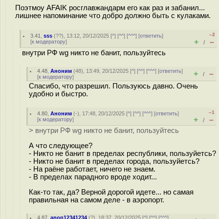
Поэтмоу AFAIK росглавжандарм его как раз и забанил...
лишнее напоминание что добро должно быть с кулаками.
–2
3.41
,
sss
(
??
), 13:12, 20/12/2025 [
^
] [
^^
] [
^^^
] [
ответить
]
+
–
[
к модератору
]
/
внутри РФ wg никто не банит, пользуйтесь
4.48
,
Аноним
(
48
), 13:49, 20/12/2025 [
^
] [
^^
] [
^^^
] [
ответить
]
+
–
/
[
к модератору
]
Спасибо, что разрешил. Пользуюсь давно. Очень
удобно и быстро.
–1
4.80
,
Аноним
(
-
), 17:48, 20/12/2025 [
^
] [
^^
] [
^^^
] [
ответить
]
+
–
[
к модератору
]
/
> внутри РФ wg никто не банит, пользуйтесь
А что следующее?
- Никто не банит в пределах республики, пользуйетсь?
- Никто не банит в пределах города, пользуйетсь?
- На раёне работает, ничего не знаем.
- В пределах парадного вроде ходит...
Как-то так, да? Верной дорогой идете... но самая
правильная на самом деле - в аэропорт.
4.87
,
anon12341234
(
?
), 18:37, 20/12/2025 [
^
] [
^^
] [
^^^
]