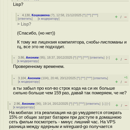
Lisp?
4.130
,
Кошкажена
(
?
), 12:58, 21/12/2025 [
^
] [
^^
] [
^^^
]
+
–
/
[
ответить
]
[
к модератору
]
> Lisp?
(Спасибо, (но нет))
К тому же лицензия компилятора, снобы-лиспоманы и
гц, все это не подходит.
3.86
,
Аноним
(
95
), 18:37, 20/12/2025 [
^
] [
^^
] [
^^^
] [
ответить
]
[
↑
]
+
–
/
[
к модератору
]
Проверенному временем.
+1
3.104
,
Аноним
(
104
), 20:46, 20/12/2025 [
^
] [
^^
] [
^^^
] [
ответить
]
+
–
[
к модератору
]
/
а ты забыл про кол-во строк кода на си их больше
сильно больше чем 159 раз, давай так померяем, че не?
2.96
,
Аноним
(
96
), 19:14, 20/12/2025 [
^
] [
^^
] [
^^^
] [
ответить
]
[
↓
] [
↑
]
+
–
/
[
к модератору
]
На мобилах эта реализация на go умудряется отожрать
15% от общих затрат батареи при доступе в домашнюю
сеть фильм посмотреть - минус лишний час. На VPS
разница между ядерным и wireguard-go получается