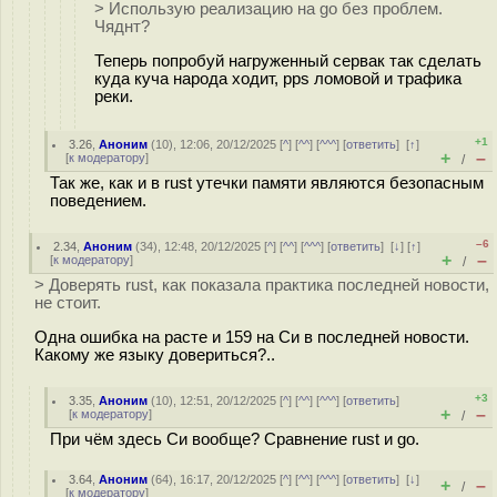
> Использую реализацию на go без проблем.
Чяднт?
Теперь попробуй нагруженный сервак так сделать
куда куча народа ходит, pps ломовой и трафика
реки.
+1
3.26
,
Аноним
(
10
), 12:06, 20/12/2025 [
^
] [
^^
] [
^^^
] [
ответить
]
[
↑
]
+
–
[
к модератору
]
/
Так же, как и в rust утечки памяти являются безопасным
поведением.
–6
2.34
,
Аноним
(
34
), 12:48, 20/12/2025 [
^
] [
^^
] [
^^^
] [
ответить
]
[
↓
] [
↑
]
+
–
[
к модератору
]
/
> Доверять rust, как показала практика последней новости,
не стоит.
Одна ошибка на расте и 159 на Си в последней новости.
Какому же языку довериться?..
+3
3.35
,
Аноним
(
10
), 12:51, 20/12/2025 [
^
] [
^^
] [
^^^
] [
ответить
]
+
–
[
к модератору
]
/
При чём здесь Си вообще? Сравнение rust и go.
3.64
,
Аноним
(
64
), 16:17, 20/12/2025 [
^
] [
^^
] [
^^^
] [
ответить
]
[
↓
]
+
–
/
[
к модератору
]