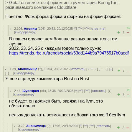
> GotaTun является форком инструментария BoringTun,
развиваемого компанией Cloudflare
Понятно. Форк форка форка и форком на форке форкает.
+1
2.106
,
Аноним
(
106
), 20:52, 20/12/2025 [
^
] [
^^
] [
^^^
] [
ответить
]
+
–
[
к модератору
]
/
В нашем случае, чем больше разных вариантов, тем
лучше.
2022, 23, 24, 25 с каждым годом только хуже:
https://trends.rbc.ru/trends/social/63dd144b9a79475517b0aedf
1.39
,
Анонимище
(
?
), 13:04, 20/12/2025 [
ответить
] [
﹢﹢﹢
] [
· · ·
]
[
↓
]
+
–
/
[
↑
] [
к модератору
]
Я все еще жду компилятора Rust на Rust
+1
2.44
,
12yoexpert
(
ok
), 13:38, 20/12/2025 [
^
] [
^^
] [
^^^
] [
ответить
]
[
↓
]
+
–
[
к модератору
]
/
не будет, он должен быть завязан на llvm, это
обязательно
нельзя допускать возможности сборки того же ff без llvm
3.72
,
Анонимище
(
?
), 17:06, 20/12/2025 [
^
] [
^^
] [
^^^
] [
ответить
]
+
–
/
[
к модератору
]