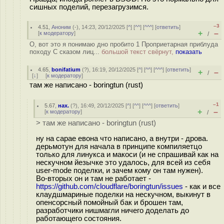
сишных поделий, перезагрузимся.
–3
4.51
,
Аноним
(
-
), 14:23, 20/12/2025 [
^
] [
^^
] [
^^^
] [
ответить
]
+
–
[
к модератору
]
/
О, вот это я понимаю дно пробито 1 Проприетарная приблуда
походу С сказом лиц...
большой текст свёрнут,
показать
4.65
,
bonifatium
(
?
), 16:19, 20/12/2025 [
^
] [
^^
] [
^^^
] [
ответить
]
+
–
/
[
↓
] [
к модератору
]
там же написано - boringtun (rust)
–1
5.67
,
нах.
(
?
), 16:49, 20/12/2025 [
^
] [
^^
] [
^^^
] [
ответить
]
+
–
[
к модератору
]
/
> там же написано - boringtun (rust)
ну на сарае евона что написано, а внутри - дрова.
дерьмотун для начала в принципе компиляетцо
только для линукса и макоси (и не спрашивай как на
нескучном йезычке это удалось, для всей из себя
user-mode поделки, и зачем кому он там нужен).
Во-вторых он и там не работает -
https://github.com/cloudflare/boringtun/issues
- как и все
клаудшмариные поделки на нескучном, выкинут в
опенсорсный помойный бак и брошен там,
разработчики нишмагли ничего доделать до
работающего состояния.