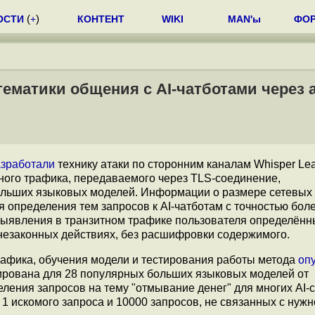
ОСТИ
(
+
)
КОНТЕНТ
WIKI
MAN'ы
ФО
тематики общения с AI-чатботами через 
азработали
технику атаки по сторонним каналам Whisper Lea
ого трафика, передаваемого через TLS-соединение,
ольших языковых моделей. Информации о размере сетевых 
я определения тем запросов к AI-чатботам с точностью бол
выявления в транзитном трафике пользователя определённ
незаконных действиях, без расшифровки содержимого.
рафика, обучения модели и тестирования работы метода
оп
ирована для 28 популярных больших языковых моделей от
ления запросов на тему "отмывание денег" для многих AI-
1 искомого запроса и 10000 запросов, не связанных с нужн