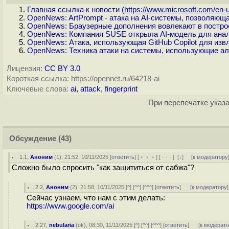
Главная ссылка к новости (
https://www.microsoft.com/en-u
OpenNews: ArtPrompt - атака на AI-системы, позволяющ
OpenNews: Браузерные дополнения вовлекают в построе
OpenNews: Компания SUSE открыла AI-модель для анал
OpenNews: Атака, использующая GitHub Copilot для изв
OpenNews: Техника атаки на системы, использующие а
Лицензия:
CC BY 3.0
Короткая ссылка: https://opennet.ru/64218-ai
Ключевые слова:
ai
,
attack
,
fingerprint
При перепечатке указа
Обсуждение
(43)
1.1
,
Аноним
(
1
), 21:52, 10/11/2025 [
ответить
] [
﹢﹢﹢
] [
· · ·
]
[
↓
] [
к модератору
Сложно было спросить "как защититься от сабжа"?
2.2
,
Аноним
(
2
), 21:58, 10/11/2025 [
^
] [
^^
] [
^^^
] [
ответить
]
[
к модератору
]
Сейчас узнаем, что нам с этим делать:
https://www.google.com/ai
2.27
,
nebularia
(
ok
), 08:30, 11/11/2025 [
^
] [
^^
] [
^^^
] [
ответить
]
[
к модерат