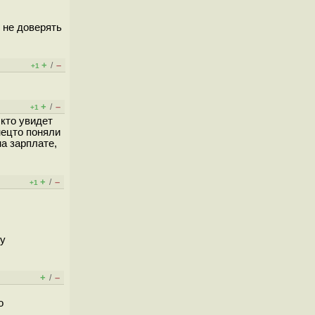
 не доверять
+
–
/
+1
+
–
/
+1
 кто увидет
нецто поняли
а зарплате,
+
–
/
+1
ту
+
–
/
о