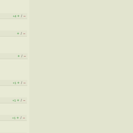
+
–
/
+4
+
–
/
+
–
/
+
–
/
+1
+
–
/
+1
+
–
/
+1