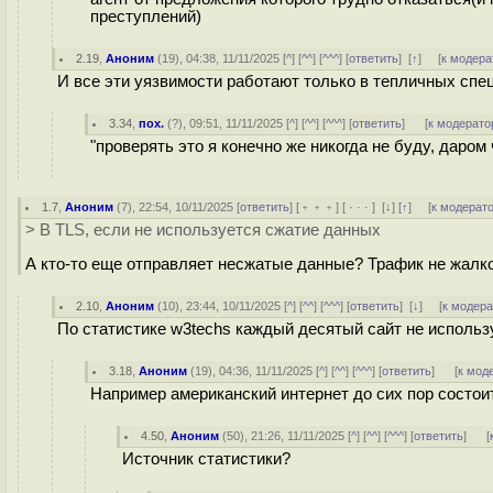
преступлений)
2.19
,
Аноним
(
19
), 04:38, 11/11/2025 [
^
] [
^^
] [
^^^
] [
ответить
]
[
↑
] [
к модера
И все эти уязвимости работают только в тепличных спе
3.34
,
пох.
(
?
), 09:51, 11/11/2025 [
^
] [
^^
] [
^^^
] [
ответить
]
[
к модерато
"проверять это я конечно же никогда не буду, даром
1.7
,
Аноним
(
7
), 22:54, 10/11/2025 [
ответить
] [
﹢﹢﹢
] [
· · ·
]
[
↓
] [
↑
] [
к модерат
> В TLS, если не используется сжатие данных
А кто-то еще отправляет несжатые данные? Трафик не жалк
2.10
,
Аноним
(
10
), 23:44, 10/11/2025 [
^
] [
^^
] [
^^^
] [
ответить
]
[
↓
] [
к модер
По статистике w3techs каждый десятый сайт не использу
3.18
,
Аноним
(
19
), 04:36, 11/11/2025 [
^
] [
^^
] [
^^^
] [
ответить
]
[
к мод
Например американский интернет до сих пор состоит
4.50
,
Аноним
(
50
), 21:26, 11/11/2025 [
^
] [
^^
] [
^^^
] [
ответить
]
[
Источник статистики?