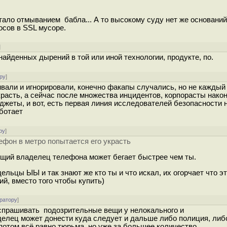
тало отмыванием бабла... А то высокому суду нет же оснований
сов в SSL мусоре.
]
 найденных дырений в той или иной технологии, продукте, по.
ру
]
бивали и игнорировали, конечно факапы случались, но не каждый
красть, а сейчас после множества инцидентов, корпорасты нако
жеты, и вот, есть первая линия исследователей безопасности н
аботает
ру
]
ефон в метро попытается его украсть
ущий владелец телефона может бегает быстрее чем ты.
дельцы ЫЫ и так знают же кто ты и что искал, их огорчает что э
й, вместо того чтобы купить)
ратору
]
спрашивать подозрительные вещи у нелокального и
делец может донести куда следует и дальше либо полиция, либ
 потом всё равно тюрьма, но уже за большее количество