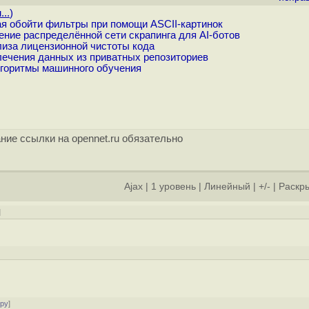
...
)
ая обойти фильтры при помощи ASCII-картинок
ние распределённой сети скрапинга для AI-ботов
иза лицензионной чистоты кода
лечения данных из приватных репозиториев
лгоритмы машинного обучения
ние ссылки на opennet.ru обязательно
Ajax
|
1 уровень
|
Линейный
|
+/-
|
Раскры
]
ору
]