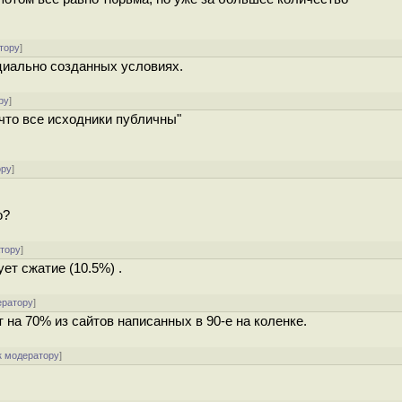
тору
]
циально созданных условиях.
ру
]
 что все исходники публичны"
ору
]
о?
атору
]
ет сжатие (10.5%) .
ератору
]
 на 70% из сайтов написанных в 90-е на коленке.
к модератору
]