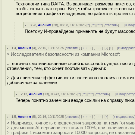
Технологии типа DAITA. Выравнивает размеры пакетов,
чтобы скрыть паттерны. Всё, чтобы трафик со стороны 
потребления трафика и задержек, но работать против с
3.28
,
Аноним
(
28
), 08:58, 11/11/2025 [
^
] [
^^
] [
^^^
] [
ответить
]
[
к мод
Поэтому И-провайдеры применять не будут массово. 
1.4
,
Аноним
(
4
), 22:16, 10/11/2025 [
ответить
] [
﹢﹢﹢
] [
· · ·
]
[
↓
] [
↑
] [
к модерат
> Исследователи безопасности из компании Microsoft
... логично смотивированные своей классовой сущностью и 
стремления, тем, кто хочет поотмывать деньги:
> Для снижения эффективности пассивного анализа тематик
добавочное заполнение
2.13
,
Аноним
(
13
), 03:43, 11/11/2025 [
^
] [
^^
] [
^^^
] [
ответить
]
[
к модерато
Теперь понятно зачем они везде ссылки на справку пиха
1.5
,
Аноним
(
5
), 22:16, 10/11/2025 [
ответить
] [
﹢﹢﹢
] [
· · ·
]
[
↑
] [
к модератору
> Например, точность определения запросов на тему "отмыв
> для многих AI-сервисов составила 100%, при наличии в а
> трафике 1 искомого запроса и 10000 запросов, не связанны