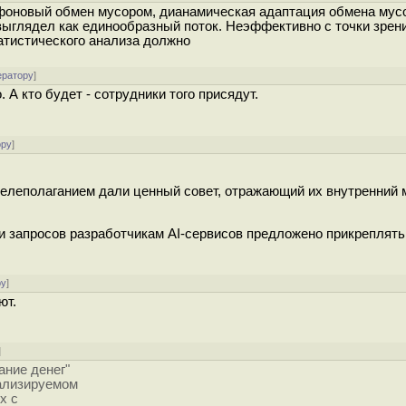
 фоновый обмен мусором, дианамическая адаптация обмена мус
выглядел как единообразный поток. Неэффективно с точки зрен
татистического анализа должно
ератору
]
А кто будет - сотрудники того присядут.
ору
]
целеполаганием дали ценный совет, отражающий их внутренний 
и запросов разработчикам AI-сервисов предложено прикреплять
ру
]
ют.
]
ание денег"
нализируемом
х с