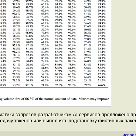
матики запросов разработчикам AI-сервисов предложено п
едачу токенов или выполнять подстановку фиктивных пакет
испра