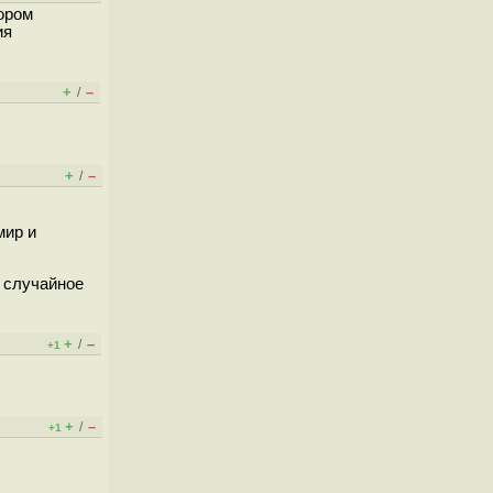
ором
ия
+
–
/
+
–
/
мир и
 случайное
+
–
/
+1
+
–
/
+1