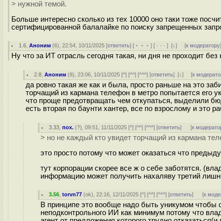
> нужной темой.
Больше интересно сколько из тех 10000 оно таки тоже посчи
сертифицированной балалайке по поиску запрещенных запро
1.6
,
Аноним
(
6
), 22:54, 10/11/2025 [
ответить
] [
﹢﹢﹢
] [
· · ·
]
[
↓
] [
к модератору
Ну что за ИТ отрасль сегодня такая, ни дня не проходит без
2.8
,
Аноним
(
8
), 23:06, 10/11/2025 [
^
] [
^^
] [
^^^
] [
ответить
]
[
↓
] [
к модерато
да ровно такая же как и была, просто раньше на это за
торчащий из кармана телефон в метро попытается его у
что проще предотвращать чем откупаться, выделили бюд
есть вторая по баунти хантер, все по взрослому и это р
3.33
,
пох.
(
?
), 09:51, 11/11/2025 [
^
] [
^^
] [
^^^
] [
ответить
]
[
к модерато
> но не каждый кто увидет торчащий из кармана тел
это просто потому что может оказаться что предыд
тут корпорации скорее все ж о себе заботятся. (вла
информацию может получить нахаляву третий лишни
3.56
,
torvn77
(
ok
), 22:16, 12/11/2025 [
^
] [
^^
] [
^^^
] [
ответить
]
[
к моде
В принципе это вообще надо быть уникумом чтобы 
неподконтрольного ИИ как минимум потому что вла
агент от предложения которого трудно отказаться(и