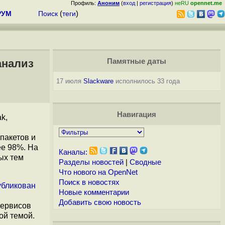
Профиль:
Аноним
(
вход
|
регистрация
)
неRU
opennet.me
РУМ
Поиск
(
теги
)
анализ
Памятные даты
17 июля
Slackware
исполнилось 33 года
Навигация
k,
пакетов и
ее 98%. На
Каналы:
ых тем
Разделы новостей
|
Сводные
Что нового на OpenNet
Поиск в новостях
убликован
Новые комментарии
Добавить свою новость
сервисов
ой темой.