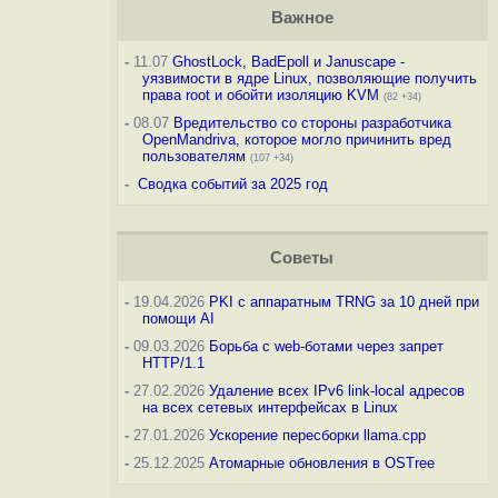
Важное
-
11.07
GhostLock, BadEpoll и Januscape -
уязвимости в ядре Linux, позволяющие получить
права root и обойти изоляцию KVM
(82 +34)
-
08.07
Вредительство со стороны разработчика
OpenMandriva, которое могло причинить вред
пользователям
(107 +34)
-
Сводка событий за 2025 год
Советы
-
19.04.2026
PKI с аппаратным TRNG за 10 дней при
помощи AI
-
09.03.2026
Борьба с web-ботами через запрет
HTTP/1.1
-
27.02.2026
Удаление всех IPv6 link-local адресов
на всех сетевых интерфейсах в Linux
-
27.01.2026
Ускорение пересборки llama.cpp
-
25.12.2025
Атомарные обновления в OSTree