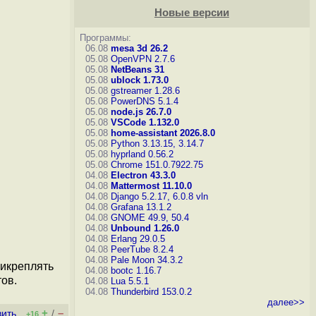
Новые версии
Программы:
06.08
mesa 3d 26.2
05.08
OpenVPN 2.7.6
05.08
NetBeans 31
05.08
ublock 1.73.0
05.08
gstreamer 1.28.6
05.08
PowerDNS 5.1.4
05.08
node.js 26.7.0
05.08
VSCode 1.132.0
05.08
home-assistant 2026.8.0
05.08
Python 3.13.15, 3.14.7
05.08
hyprland 0.56.2
05.08
Chrome 151.0.7922.75
04.08
Electron 43.3.0
04.08
Mattermost 11.10.0
04.08
Django 5.2.17, 6.0.8
vln
04.08
Grafana 13.1.2
04.08
GNOME 49.9, 50.4
04.08
Unbound 1.26.0
04.08
Erlang 29.0.5
04.08
PeerTube 8.2.4
04.08
Pale Moon 34.3.2
рикреплять
04.08
bootc 1.16.7
ов.
04.08
Lua 5.5.1
04.08
Thunderbird 153.0.2
далее>>
+
–
вить
/
+16