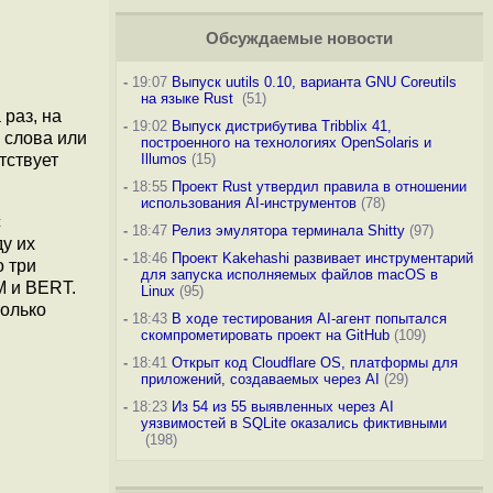
Обсуждаемые новости
-
19:07
Выпуск uutils 0.10, варианта GNU Coreutils
на языке Rust
(51)
 раз, на
-
19:02
Выпуск дистрибутива Tribblix 41,
 слова или
построенного на технологиях OpenSolaris и
тствует
Illumos
(15)
-
18:55
Проект Rust утвердил правила в отношении
использования AI-инструментов
(78)
с
-
18:47
Релиз эмулятора терминала Shitty
(97)
у их
-
18:46
Проект Kakehashi развивает инструментарий
о три
для запуска исполняемых файлов macOS в
M и BERT.
Linux
(95)
только
-
18:43
В ходе тестирования AI-агент попытался
скомпрометировать проект на GitHub
(109)
-
18:41
Открыт код Cloudflare OS, платформы для
приложений, создаваемых через AI
(29)
-
18:23
Из 54 из 55 выявленных через AI
уязвимостей в SQLite оказались фиктивными
(198)