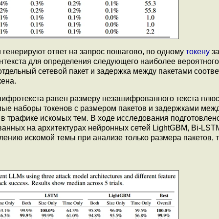
 генерируют ответ на запрос пошагово, по одному
токену
за
онтекста для определения следующего наиболее вероятного
отдельный сетевой пакет и задержка между пакетами соотве
ена.
 шифротекста равен размеру незашифрованного текста плю
мые наборы токенов с размером пакетов и задержками межд
 в трафике искомых тем. В ходе исследования подготовлен
анных на архитектурах нейронных сетей LightGBM, Bi-LST
ению искомой темы при анализе только размера пакетов, 