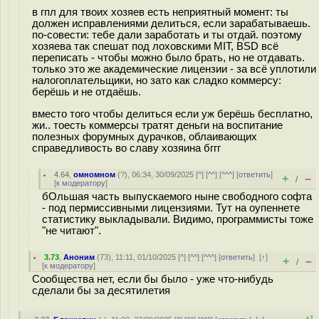
в гпл для твоих хозяев есть неприятный момент: ты
должен исправлениями делиться, если зарабатываешь.
по-совести: тебе дали заработать и ты отдай. поэтому
хозяева так спешат под лоховскими MIT, BSD всё
переписать - чтобы можно было брать, но не отдавать.
только это же академические лицензии - за всё уплотили
налогоплательщики, но зато как сладко коммерсу:
берёшь и не отдаёшь.
вместо того чтобы делиться если уж берёшь бесплатно,
жи.. тоесть коммерсы тратят деньги на воспитание
полезных форумных дурачков, облаивающих
справедливость во славу хозяина бггг
4.64
,
омномном
(
?
), 06:34, 30/09/2025 [
^
] [
^^
] [
^^^
] [
ответить
]
+
–
/
[
к модератору
]
бОльшая часть выпускаемого ныне свободного софта
- под пермиссивными лицензиями. Тут на оупеннете
статистику выкладывали. Видимо, программисты тоже
"не читают".
3.73
,
Аноним
(
73
), 11:11, 01/10/2025 [
^
] [
^^
] [
^^^
] [
ответить
]
[
↑
]
+
–
/
[
к модератору
]
Сообщества нет, если бы было - уже что-нибудь
сделали бы за десятилетия
+1