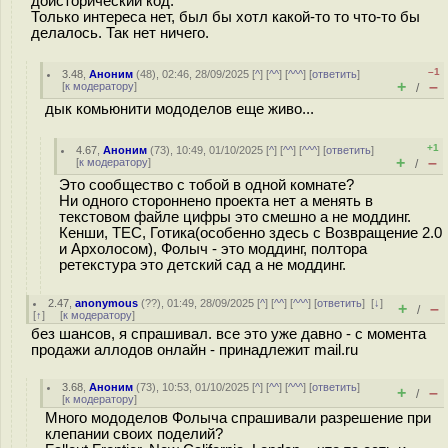
доисторический код.
Только интереса нет, был бы хотл какой-то то что-то бы
делалось. Так нет ничего.
–1
3.48
,
Аноним
(
48
), 02:46, 28/09/2025 [
^
] [
^^
] [
^^^
] [
ответить
]
+
–
[
к модератору
]
/
дык комьюнити мододелов еще живо...
+1
4.67
,
Аноним
(
73
), 10:49, 01/10/2025 [
^
] [
^^
] [
^^^
] [
ответить
]
+
–
[
к модератору
]
/
Это сообщество с тобой в одной комнате?
Ни одного стороннено проекта нет а менять в
текстовом файле цифры это смешно а не моддинг.
Кенши, ТЕС, Готика(особенно здесь с Возвращение 2.0
и Архолосом), Фолыч - это моддинг, полтора
ретекстура это детский сад а не моддинг.
2.47
,
anonymous
(
??
), 01:49, 28/09/2025 [
^
] [
^^
] [
^^^
] [
ответить
]
[
↓
]
+
–
/
[
↑
] [
к модератору
]
без шансов, я спрашивал. все это уже давно - с момента
продажи аллодов онлайн - принадлежит mail.ru
3.68
,
Аноним
(
73
), 10:53, 01/10/2025 [
^
] [
^^
] [
^^^
] [
ответить
]
+
–
/
[
к модератору
]
Много мододелов Фолыча спрашивали разрешение при
клепании своих поделий?