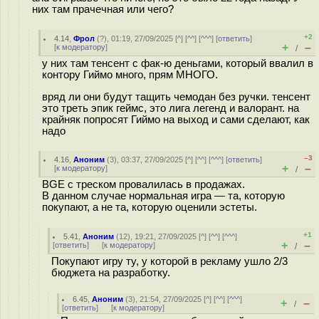
них там прачечная или чего?
+2
4.14
,
Фрол
(
?
), 01:19, 27/09/2025 [
^
] [
^^
] [
^^^
] [
ответить
]
+
–
[
к модератору
]
/
у них там тенсент с фак-ю деньгами, который ввалил в
контору Гиймо много, прям МНОГО.
вряд ли они будут тащить чемодан без ручки. тенсент
это треть эпик геймс, это лига легенд и валорант. на
крайняк попросят Гиймо на выход и сами сделают, как
надо
–3
4.16
,
Аноним
(
3
), 03:37, 27/09/2025 [
^
] [
^^
] [
^^^
] [
ответить
]
+
–
[
к модератору
]
/
BGE с треском провалилась в продажах.
В данном случае нормальная игра — та, которую
покупают, а не та, которую оценили эстеты.
+1
5.41
,
Аноним
(
12
), 19:21, 27/09/2025 [
^
] [
^^
] [
^^^
]
+
–
[
ответить
]
[
к модератору
]
/
Покупают игру ту, у которой в рекламу ушло 2/3
бюджета на разработку.
6.45
,
Аноним
(
3
), 21:54, 27/09/2025 [
^
] [
^^
] [
^^^
]
+
–
/
[
ответить
]
[
к модератору
]