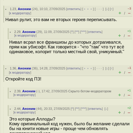
–3
1.23
,
Аноним
(
24
), 10:10, 27/09/2025 [
ответить
] [
﹢﹢﹢
] [
· · ·
]
[
↓
] [
↑
]
+
–
[
к модератору
]
/
Нивал рулит, это вам не вторых героев переписывать.
+1
2.29
,
Аноним
(
29
), 11:09, 27/09/2025 [
^
] [
^^
] [
^^^
] [
ответить
]
+
–
[
к модератору
]
/
Нивал вcpал все франшизы до которых дотрагивался,
прям как убисофт. Как говорится - "что "там" что тут всё
одинаковое, колорит только местный свой, уникумный."
–1
1.36
,
Аноним
(
36
), 14:28, 27/09/2025 [
ответить
] [
﹢﹢﹢
] [
· · ·
]
[
↓
] [
↑
]
+
–
[
к модератору
]
/
Откройте код ПЗ!
+1
2.39
,
Аноним
(
-
), 17:42, 27/09/2025
Скрыто ботом-модератором
+
–
[
к модератору
]
/
+2
2.44
,
Аноним
(
44
), 20:33, 27/09/2025 [
^
] [
^^
] [
^^^
] [
ответить
]
[
↓
]
+
–
[
к модератору
]
/
Это которые Аллоды?
Кому оригинальный код нужен, было бы желание сделали
бы на юнити новые игры - проще чем обновлять