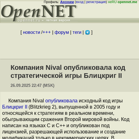
Профиль:
Аноним
(
вход
|
регистрация
)
неRU
opennet.me
[
новости
/
+++
|
форум
|
теги
|
]
Компания Nival опубликовала код
стратегической игры Блицкриг II
26.09.2025 22:47 (MSK)
Компания Nival
опубликовала
исходный код игры
Блицкриг II
(Blitzkrieg 2), выпущенной в 2005 году и
относящейся к стратегиям в реальном времени,
обыгрывающим сражения Второй мировой войны. Код
написан на языках C и C++ и опубликован под
лицензией, разрешающей использование и создание
модификаций только в некоммерческих целях. В