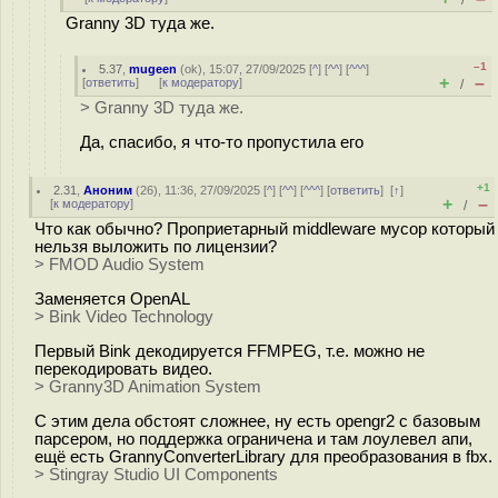
/
Granny 3D туда же.
–1
5.37
,
mugeen
(
ok
), 15:07, 27/09/2025 [
^
] [
^^
] [
^^^
]
+
–
[
ответить
]
[
к модератору
]
/
> Granny 3D туда же.
Да, спасибо, я что-то пропустила его
+1
2.31
,
Аноним
(
26
), 11:36, 27/09/2025 [
^
] [
^^
] [
^^^
] [
ответить
]
[
↑
]
+
–
[
к модератору
]
/
Что как обычно? Проприетарный middleware мусор который
нельзя выложить по лицензии?
> FMOD Audio System
Заменяется OpenAL
> Bink Video Technology
Первый Bink декодируется FFMPEG, т.е. можно не
перекодировать видео.
> Granny3D Animation System
C этим дела обстоят сложнее, ну есть opengr2 с базовым
парсером, но поддержка ограничена и там лоулевел апи,
ещё есть GrannyConverterLibrary для преобразования в fbx.
> Stingray Studio UI Components