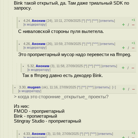
Bink такой открытый, да. Там даже триальный SDK по
запросу.
+1
4.24
,
Аноним
(
24
), 10:11, 27/09/2025 [
^
] [
^^
] [
^^^
] [
ответить
]
+
–
[
к модератору
]
/
С ниваловской стороны пуля вылетела.
+1
4.26
,
Аноним
(
26
), 10:59, 27/09/2025 [
^
] [
^^
] [
^^^
] [
ответить
]
+
–
[
к модератору
]
/
Это проприетарный мусор надо перевести на ffmpeg.
5.32
,
Аноним
(
3
), 11:58, 27/09/2025 [
^
] [
^^
] [
^^^
] [
ответить
]
+
–
/
[
к модератору
]
Так в ffmpeg давно есть декодер Bink.
3.30
,
mugeen
(
ok
), 11:16, 27/09/2025 [
^
] [
^^
] [
^^^
] [
ответить
]
[
↑
]
+
–
/
[
к модератору
]
> когда это сторонние _открытые_ проекты?
Из них:
FMOD - проприетарный
Bink - пропиетарный
Stingray Studio - проприетарный
+1
4.33
,
Аноним
(
3
), 11:59, 27/09/2025 [
^
] [
^^
] [
^^^
] [
ответить
]
+
–
[
к модератору
]