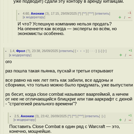
уже подводит) сдали эту контору в аренду китайцам.
–1
4.60
,
Аноним
(
3
), 17:15, 29/09/2025 [
^
] [
^^
] [
^^^
] [
ответить
]
+
–
[
к модератору
]
/
И что? Успешную компанию нельзя продать?
На опеннете как всегда — эксперты во всём, но
экономисты особенно.
+1
1.4
,
Фрол
(
?
), 23:38, 26/09/2025 [
ответить
] [
﹢﹢﹢
] [
· · ·
]
[
↓
] [
↑
]
+
–
[
к модератору
]
/
ого
раз пошла такая пьянка, пускай и третьи открывают
все равно на них лет пять как забили, все аддоны и
сборники, что только можно было придумать, уже выпустили
ps бесит, когда close combat называют вааргеймой, а ничем
от нее не отличающийся блицкриг или там ааркрафт с дюной
- "стратегией реального времени"?
+1
2.5
,
Аноним
(
3
), 23:42, 26/09/2025 [
^
] [
^^
] [
^^^
] [
ответить
]
[
↓
]
+
–
[
к модератору
]
/
Поставить Close Combat в один ряд с Warcraft — это,
конечно, мощнейше.