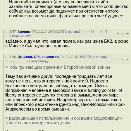
Надо либо поднимать(а мылу не вперлось) либо
закапывать, опенсорсные влажные мечты что сообщество
сейчас как возьмет да поднимет при отсутствии этого
сообщества всего лишь фантазия про светлое будущее.
1.57
,
Аноним
(
57
), 11:10, 29/09/2025 [
ответить
] [
﹢﹢﹢
] [
· · ·
]
[
↑
]
+
–
/
[
к модератору
]
забавно. я думал что нивал помер, как раз из-за БК2. а офис
в Минске был душевным.даааа
1.66
,
Ценитель GPL рогаликов
(
?
), 01:32, 01/10/2025 [
ответить
] [
﹢
+
–
/
﹢﹢
] [
· · ·
]
[
к модератору
]
> обыгрывающим сражения Второй мировой войны
Тему так активно доили последние тридцать лет все
кому не лень, что интереса к ней почти 0. Надоело
бесконечно виртуально побеждать немцев. Скука.
Вспоминая Человека в высоком замке и turning point fall of
liberty интереснее другая сторона в вымышленном мире
альтернативной истории. Например играть за германского
или японского десантника где-то над Нью-Йорком или Лос-
Анджелесом во время высадки.
> разрешающей использование и создание модификаций
только в некоммерческих целях.