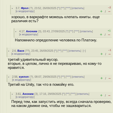
–2
3.7
,
Фрол
(
?
), 23:52, 26/09/2025 [
^
] [
^^
] [
^^^
] [
ответить
]
+
–
[
к модератору
]
/
хорошо, в варкрафте можешь клепать юниты. еще
различия есть?
+1
4.17
,
Аноним
(
3
), 03:43, 27/09/2025 [
^
] [
^^
] [
^^^
] [
ответить
]
+
–
[
к модератору
]
/
Напомнило определение человека по Платону.
–1
2.6
,
Вася
(
??
), 23:45, 26/09/2025 [
^
] [
^^
] [
^^^
] [
ответить
]
[
↑
]
+
–
[
к модератору
]
/
третий удивительный мусор.
вторые, в целом, лично я не перевариваю, но кому-то
нравится.
2.56
,
кукпоп
(
?
), 08:07, 29/09/2025 [
^
] [
^^
] [
^^^
] [
ответить
]
+
–
/
[
к модератору
]
Третий на Unity, так что в помойку его.
3.61
,
Аноним
(
3
), 17:16, 29/09/2025 [
^
] [
^^
] [
^^^
] [
ответить
]
+
–
/
[
к модератору
]
Перед тем, как запустить игру, всегда сначала проверяю,
на каком движке она, чтобы не зашквариться.