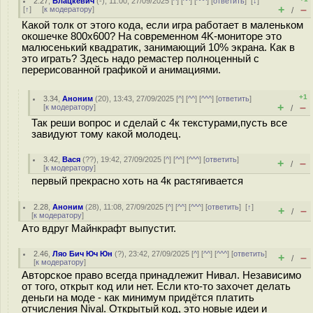
2.27
,
Блацкевич
(-), 11:00, 27/09/2025 [
^
] [
^^
] [
^^^
] [
ответить
]
[
↓
]
+
–
[
↑
] [
к модератору
]
/
Какой толк от этого кода, если игра работает в маленьком
окошечке 800x600? На современном 4K-мониторе это
малюсенький квадратик, занимающий 10% экрана. Как в
это играть? Здесь надо ремастер полноценный с
перерисованной графикой и анимациями.
+1
3.34
,
Аноним
(
20
), 13:43, 27/09/2025 [
^
] [
^^
] [
^^^
] [
ответить
]
+
–
[
к модератору
]
/
Так реши вопрос и сделай с 4к текстурами,пусть все
завидуют тому какой молодец.
3.42
,
Вася
(
??
), 19:42, 27/09/2025 [
^
] [
^^
] [
^^^
] [
ответить
]
+
–
/
[
к модератору
]
первый прекрасно хоть на 4к растягивается
2.28
,
Аноним
(
28
), 11:08, 27/09/2025 [
^
] [
^^
] [
^^^
] [
ответить
]
[
↑
]
+
–
/
[
к модератору
]
Ато вдруг Майнкрафт выпустит.
2.46
,
Ляо Бич Юч Юн
(
?
), 23:42, 27/09/2025 [
^
] [
^^
] [
^^^
] [
ответить
]
+
–
/
[
к модератору
]
Авторское право всегда принадлежит Нивал. Независимо
от того, открыт код или нет. Если кто-то захочет делать
деньги на моде - как минимум придётся платить
отчисления Nival. Открытый код, это новые идеи и