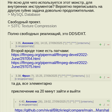
Не ясно для чего используется этот монстр, для
внутренних инструментов? Вероятно переписывать на
другую гуйню задача довольно продолжительная.
> MySQL Database
Свободный проект.
> S3TC Texture Compression
Полно свободных реализаций, это DDS/DXT.
3.35
,
Аноним
(
26
), 14:15, 27/09/2025 [
^
] [
^^
] [
^^^
] [
ответить
]
+
–
/
[
к модератору
]
Второй вроде тоже есть патчами:
https://ffmpeg.org/pipermail/ffmpeg-devel/2022-
June/297054.html
https://ffmpeg.org/pipermail/ffmpeg-devel/2022-
June/297075.html
3.38
,
Фрол
(
?
), 15:25, 27/09/2025 [
^
] [
^^
] [
^^^
] [
ответить
]
[
↓
]
+
–
/
[
к модератору
]
та да, все элементарно
приключение на 20 минут зайти и выйти
+1
4.40
,
Аноним
(
26
), 19:02, 27/09/2025 [
^
] [
^^
] [
^^^
] [
ответить
]
+
–
[
к модератору
]
/
https://github.com/nival/Blitzkrieg/compare/main...Marshal