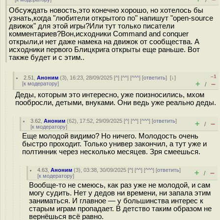
/
Обсуждать новость,это конечно хорошо, но хотелось бы
узнать,когда "любители открытого по" напишут "open-source
движок" для этой игры?Или тут только писатели
комментариев?Вон,исходники Command and conquer
открыли,и нет даже намека на движок от сообщества. А
исходники первого Блицкрига открыты еще раньше. Вот
также будет и с этим..
–1
2.51
,
Аноним
(
3
), 16:23, 28/09/2025 [
^
] [
^^
] [
^^^
] [
ответить
]
[
↓
]
+
–
[
к модератору
]
/
Деды, которым это интересно, уже поизносились, мхом
пообросли, детыми, внуками. Они ведь уже реально деды.
3.62
,
Аноним
(
62
), 17:52, 29/09/2025 [
^
] [
^^
] [
^^^
] [
ответить
]
+
–
/
[
к модератору
]
Еще молодой видимо? Но ничего. Молодость очень
быстро проходит. Только универ закончил, а тут уже и
полтинник через несколько месяцев. Зря смеешься.
4.63
,
Аноним
(
3
), 03:38, 30/09/2025 [
^
] [
^^
] [
^^^
] [
ответить
]
+
–
/
[
к модератору
]
Вообще-то не смеюсь, как раз уже не молодой, и сам
могу судить. Нет у дедов ни времени, ни запала этим
заниматься. И главное — у большинства интерес к
старым играм пропадает. В детство таким образом не
вернёшься всё равно.