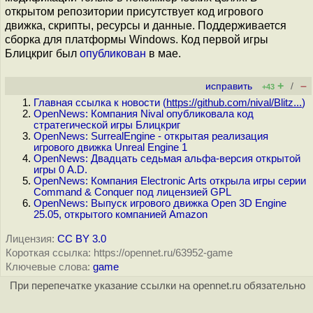
открытом репозитории присутствует код игрового
движка, скрипты, ресурсы и данные. Поддерживается
сборка для платформы Windows. Код первой игры
Блицкриг был
опубликован
в мае.
+
–
исправить
/
+43
Главная ссылка к новости (
https://github.com/nival/Blitz...
)
OpenNews: Компания Nival опубликовала код
стратегической игры Блицкриг
OpenNews: SurrealEngine - открытая реализация
игрового движка Unreal Engine 1
OpenNews: Двадцать седьмая альфа-версия открытой
игры 0 A.D.
OpenNews: Компания Electronic Arts открыла игры серии
Command & Conquer под лицензией GPL
OpenNews: Выпуск игрового движка Open 3D Engine
25.05, открытого компанией Amazon
Лицензия:
CC BY 3.0
Короткая ссылка: https://opennet.ru/63952-game
Ключевые слова:
game
При перепечатке указание ссылки на opennet.ru обязательно