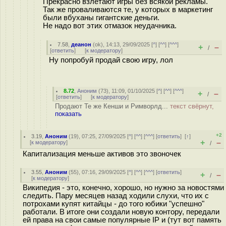
Прекрасно взлетают игры без всякой рекламы.
Так же проваливаются те, у которых в маркетинг
были вбуханы гигантские деньги.
Не надо вот этих отмазок неудачника.
7.58
,
деанон
(
ok
), 14:13, 29/09/2025 [
^
] [
^^
] [
^^^
]
+
–
/
[
ответить
]
[
к модератору
]
Ну попробуй продай свою игру, лол
8.72
,
Аноним
(
73
), 11:09, 01/10/2025 [
^
] [
^^
] [
^^^
]
+
–
/
[
ответить
]
[
к модератору
]
Продают Те же Кенши и Римворлд...
текст свёрнут,
показать
+2
3.19
,
Аноним
(
19
), 07:25, 27/09/2025 [
^
] [
^^
] [
^^^
] [
ответить
]
[
↑
]
+
–
[
к модератору
]
/
Капитализация меньше активов это звоночек
3.55
,
Аноним
(
55
), 07:16, 29/09/2025 [
^
] [
^^
] [
^^^
] [
ответить
]
+
–
/
[
к модератору
]
Википедия - это, конечно, хорошо, но нужно за новостями
следить. Пару месяцев назад ходили слухи, что их с
потрохами купят китайцы - до того юбики "успешно"
работали. В итоге они создали новую контору, передали
ей права на свои самые популярные IP и (тут вот память