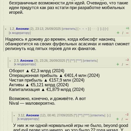
безграничные возможности для идей. Очевидно, что такие
идеи придутся как раз кстати при разработке мобильных
игорей.
+6
1.2
,
Аноним
(
2
), 23:13, 26/09/2025 [
ответить
] [
﹢﹢﹢
] [
· · ·
]
[
↓
] [
↑
]
+
–
[
к модератору
]
/
Надеюсь я доживу до времен, когда юбисофт наконец
обанкротится на своих фуфельных асасинах и нивал сможет
релизнуть код пятых героев для их фанатов.
–2
2.3
,
Аноним
(
3
), 23:26, 26/09/2025 [
^
] [
^^
] [
^^^
] [
ответить
]
+
–
[
к модератору
]
/
Оборот ▲ €2,3 млрд (2024)
Операционная прибыль ▲ €401,4 млн (2024)
Чистая прибыль ▲ €157,9 млн (2024)
Активы ▲ €5,121 млрд (2024)
Капитализация ▲ €1,879 млрд (2024)
Возможно, конечно, и доживёте. А вот
Nival — маловероятно.
–2
3.12
,
Аноним
(
12
), 00:40, 27/09/2025 [
^
] [
^^
] [
^^^
] [
ответить
]
[
↓
]
+
–
[
к модератору
]
/
У них ж ни одной нормальной игры не было, beyond good
and evil разве что ничего, но это было 22 года назад. У