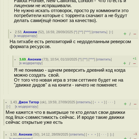
Fallout Frontier, New California, London - что то есть и
лицензии не испрашивали.
Не нужно искать отговорок, просто ру коммюнити это
потребители которые с торрента скачают а не будут
делать сами(ещё поноют за качество).
2.53
,
Аноним
(
52
), 16:59, 28/09/2025 [
^
] [
^^
] [
^^^
] [
ответить
]
[
↑
]
+
–
/
[
к модератору
]
На гитхабе есть репозиторий с недоделанным реверсом
формата ресурсов.
+1
3.69
,
Аноним
(
73
), 10:54, 01/10/2025 [
^
] [
^^
] [
^^^
] [
ответить
]
+
–
[
к модератору
]
/
Я не понимаю - щачем реверсить древний код когда
можно создать свой.
От того что новая игра в этом сеттинге будет не на
"движке дидов" а на юнити - ничего не поменяет.
1.43
,
Джон Титор
(
ok
), 19:59, 27/09/2025 [
ответить
] [
﹢﹢﹢
] [
· · ·
]
+
–
/
[
↑
] [
к модератору
]
Мне кажется что в выигрыше те кто делал свои движки
под linux-совместимость сейчас. И вроде такие движки
сейчас открытые уже есть
–1
1.50
,
Аноним
(
50
), 14:12, 28/09/2025 [
ответить
] [
﹢﹢﹢
] [
· · ·
]
[
↓
]
+
–
[
к модератору
]