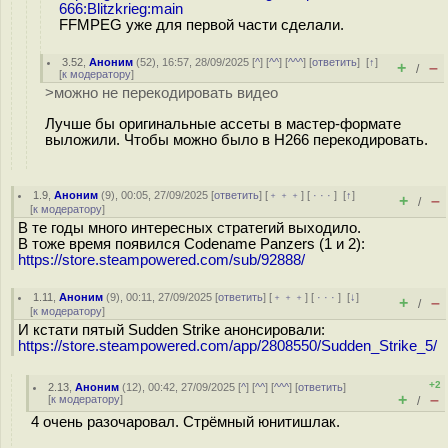
666:Blitzkrieg:main
FFMPEG уже для первой части сделали.
3.52
,
Аноним
(
52
), 16:57, 28/09/2025 [
^
] [
^^
] [
^^^
] [
ответить
]
[
↑
]
+
–
/
[
к модератору
]
>можно не перекодировать видео
Лучше бы оригинальные ассеты в мастер-формате
выложили. Чтобы можно было в H266 перекодировать.
1.9
,
Аноним
(
9
), 00:05, 27/09/2025 [
ответить
] [
﹢﹢﹢
] [
· · ·
]
[
↑
]
+
–
/
[
к модератору
]
В те годы много интересных стратегий выходило.
В тоже время появился Codename Panzers (1 и 2):
https://store.steampowered.com/sub/92888/
1.11
,
Аноним
(
9
), 00:11, 27/09/2025 [
ответить
] [
﹢﹢﹢
] [
· · ·
]
[
↓
]
+
–
/
[
к модератору
]
И кстати пятый Sudden Strike анонсировали:
https://store.steampowered.com/app/2808550/Sudden_Strike_5/
+2
2.13
,
Аноним
(
12
), 00:42, 27/09/2025 [
^
] [
^^
] [
^^^
] [
ответить
]
+
–
[
к модератору
]
/
4 очень разочаровал. Стрёмный юнитишлак.