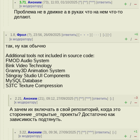
3.71
,
Аноним
(
73
), 11:03, 01/10/2025 [
^
] [
^^
] [
^^^
] [
ответить
]
+
–
/
[
к модератору
]
Проблема не в движке а в руках что на нем что-то
делают.
+6
1.8
,
Фрол
(
?
), 23:56, 26/09/2025 [
ответить
] [
﹢﹢﹢
] [
· · ·
]
[
↓
] [
↑
]
+
–
[
к модератору
]
/
так, ну как обычно
Additional tools not included in source code:
FMOD Audio System
Bink Video Technology
Granny3D Animation System
Stingray Studio UI Components
MySQL Database
S3TC Texture Compression
–3
2.21
,
Аноним
(
21
), 09:12, 27/09/2025 [
^
] [
^^
] [
^^^
] [
ответить
]
[
↓
]
+
–
[
к модератору
]
/
А зачем их включать в свой репозиторий, когда это
сторонние _открытые_ проекты? Достаточно как
зависимость подтянуть.
+1
3.22
,
Аноним
(
3
), 09:36, 27/09/2025 [
^
] [
^^
] [
^^^
] [
ответить
]
[
↓
]
+
–
[
к модератору
]
/