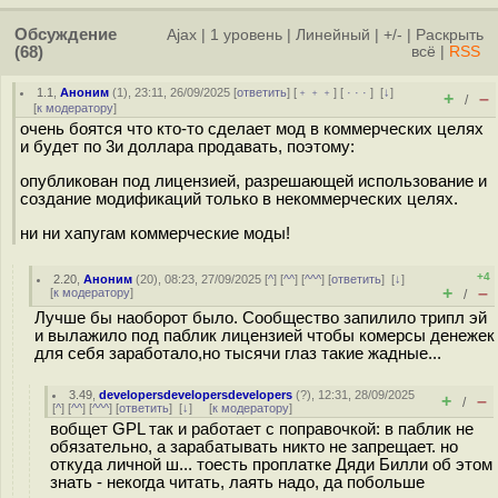
Обсуждение
Ajax
|
1 уровень
|
Линейный
|
+/-
|
Раскрыть
(68)
всё
|
RSS
1.1
,
Аноним
(
1
), 23:11, 26/09/2025 [
ответить
] [
﹢﹢﹢
] [
· · ·
]
[
↓
]
+
–
/
[
к модератору
]
очень боятся что кто-то сделает мод в коммерческих целях
и будет по 3и доллара продавать, поэтому:
опубликован под лицензией, разрешающей использование и
создание модификаций только в некоммерческих целях.
ни ни хапугам коммерческие моды!
+4
2.20
,
Аноним
(
20
), 08:23, 27/09/2025 [
^
] [
^^
] [
^^^
] [
ответить
]
[
↓
]
+
–
[
к модератору
]
/
Лучше бы наоборот было. Сообщество запилило трипл эй
и вылажило под паблик лицензией чтобы комерсы денежек
для себя заработало,но тысячи глаз такие жадные...
3.49
,
developersdevelopersdevelopers
(
?
), 12:31, 28/09/2025
+
–
/
[
^
] [
^^
] [
^^^
] [
ответить
]
[
↓
] [
к модератору
]
вобщет GPL так и работает с поправочкой: в паблик не
обязательно, а зарабатывать никто не запрещает. но
откуда личной ш... тоесть проплатке Дяди Билли об этом
знать - некогда читать, лаять надо, да побольше