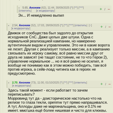
5.65
,
Аноним
(
62
), 11:44, 30/09/2025 [
^
] [
^^
] [
^^^
]
+
–
/
[
ответить
]
[
к модератору
]
Эх... И немедленно выпил
2.54
,
Аноним
(
52
), 17:03, 28/09/2025 [
^
] [
^^
] [
^^^
] [
ответить
]
[
↑
]
+
–
/
[
к модератору
]
Движок от сообщества был задолго до открытия
исходников CnC. Даже целых две штуки. Одна с
нормальной реализацией кампании, но намеренно
аутентичным видом и управлением. Это ни в какие ворота
не лезет. Другая с реализует только миссии, а в кампанию
связывать их игроку самому, всё равно миссии друг от
друга не зависят (не тащат состояние, не то что Герои 2),
управление нормальное ... но я всё равно не осилил, я
вообще не понимаю как в этом можно победить, там всё
против игрока, а сейв-лоад читинга как в героях не
предусмотрено.
2.70
,
Аноним
(
73
), 11:00, 01/10/2025 [
^
] [
^^
] [
^^^
] [
ответить
]
+
–
/
[
к модератору
]
Здесь такой момент - если работает то зачем
переписывать?
Морровинд тут да - доисторическое настолько что на
релизе то глаза текли, openmw тут прямо напрашивался.
А тут, Аллоды даже не маргинальщина, оно и 0.1% не
имеет. ммо'шка ещё более нишевая и чисто для клюквы.