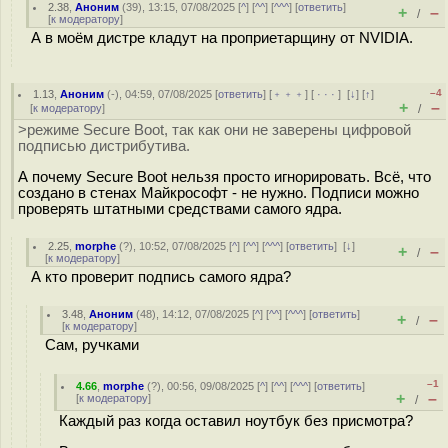
2.38
,
Аноним
(
39
), 13:15, 07/08/2025 [
^
] [
^^
] [
^^^
] [
ответить
]
+
–
/
[
к модератору
]
А в моём дистре кладут на проприетарщину от NVIDIA.
–4
1.13
,
Аноним
(
-
), 04:59, 07/08/2025 [
ответить
] [
﹢﹢﹢
] [
· · ·
]
[
↓
] [
↑
]
+
–
[
к модератору
]
/
>режиме Secure Boot, так как они не заверены цифровой
подписью дистрибутива.
А почему Secure Boot нельзя просто игнорировать. Всё, что
создано в стенах Майкрософт - не нужно. Подписи можно
проверять штатными средствами самого ядра.
2.25
,
morphe
(
?
), 10:52, 07/08/2025 [
^
] [
^^
] [
^^^
] [
ответить
]
[
↓
]
+
–
/
[
к модератору
]
А кто проверит подпись самого ядра?
3.48
,
Аноним
(
48
), 14:12, 07/08/2025 [
^
] [
^^
] [
^^^
] [
ответить
]
+
–
/
[
к модератору
]
Сам, ручками
–1
4.66
,
morphe
(
?
), 00:56, 09/08/2025 [
^
] [
^^
] [
^^^
] [
ответить
]
+
–
[
к модератору
]
/
Каждый раз когда оставил ноутбук без присмотра?