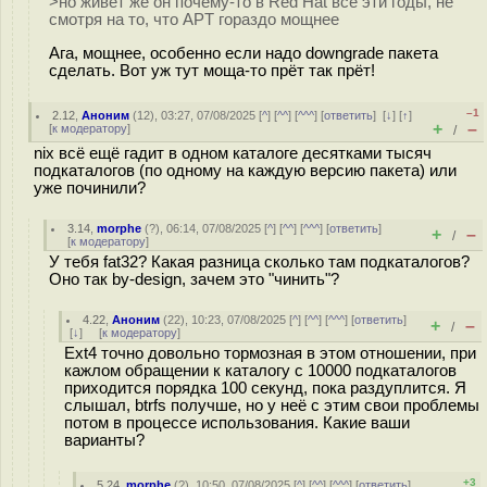
>но живёт же он почему-то в Red Hat все эти годы, не
смотря на то, что APT гораздо мощнее
Ага, мощнее, особенно если надо downgrade пакета
сделать. Вот уж тут моща-то прёт так прёт!
–1
2.12
,
Аноним
(
12
), 03:27, 07/08/2025 [
^
] [
^^
] [
^^^
] [
ответить
]
[
↓
] [
↑
]
+
–
[
к модератору
]
/
nix всё ещё гадит в одном каталоге десятками тысяч
подкаталогов (по одному на каждую версию пакета) или
уже починили?
3.14
,
morphe
(
?
), 06:14, 07/08/2025 [
^
] [
^^
] [
^^^
] [
ответить
]
+
–
/
[
к модератору
]
У тебя fat32? Какая разница сколько там подкаталогов?
Оно так by-design, зачем это "чинить"?
4.22
,
Аноним
(
22
), 10:23, 07/08/2025 [
^
] [
^^
] [
^^^
] [
ответить
]
+
–
/
[
↓
] [
к модератору
]
Ext4 точно довольно тормозная в этом отношении, при
кажлом обращении к каталогу с 10000 подкаталогов
приходится порядка 100 секунд, пока раздуплится. Я
слышал, btrfs получше, но у неё с этим свои проблемы
потом в процессе использования. Какие ваши
варианты?
+3
5.24
,
morphe
(
?
), 10:50, 07/08/2025 [
^
] [
^^
] [
^^^
] [
ответить
]