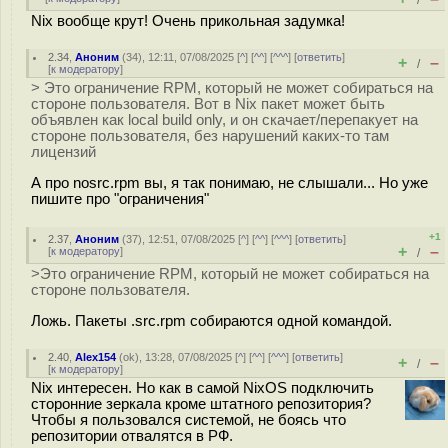
/
Nix вообще крут! Очень прикольная задумка!
2.34
,
Аноним
(
34
), 12:11, 07/08/2025 [
^
] [
^^
] [
^^^
] [
ответить
]
+
–
/
[
к модератору
]
> Это ограничение RPM, который не может собираться на
стороне пользователя. Вот в Nix пакет может быть
объявлен как local build only, и он скачает/перепакует на
стороне пользователя, без нарушений каких-то там
лицензий
А про nosrc.rpm вы, я так понимаю, не слышали... Но уже
пишите про "ограничения"
+1
2.37
,
Аноним
(
37
), 12:51, 07/08/2025 [
^
] [
^^
] [
^^^
] [
ответить
]
+
–
[
к модератору
]
/
>Это ограничение RPM, который не может собираться на
стороне пользователя.
Ложь. Пакеты .src.rpm собираются одной командой.
2.40
,
Alex154
(
ok
), 13:28, 07/08/2025 [
^
] [
^^
] [
^^^
] [
ответить
]
+
–
/
[
к модератору
]
Nix интересен. Но как в самой NixOS подключить
сторонние зеркала кроме штатного репозитория?
Чтобы я пользовался системой, не боясь что
репозитории отвалятся в РФ.