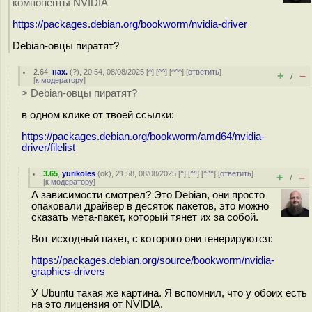
компоненты NVIDIA
https://packages.debian.org/bookworm/nvidia-driver
Debian-овцы пиратят?
2.64
,
нах.
(
?
), 20:54, 08/08/2025 [
^
] [
^^
] [
^^^
] [
ответить
]
+
–
/
[
к модератору
]
> Debian-овцы пиратят?
в одном клике от твоей ссылки:
https://packages.debian.org/bookworm/amd64/nvidia-
driver/filelist
3.65
,
yurikoles
(
ok
), 21:58, 08/08/2025 [
^
] [
^^
] [
^^^
] [
ответить
]
+
–
/
[
к модератору
]
А зависимости смотрел? Это Debian, они просто
опаковали драйвер в десяток пакетов, это можно
сказать мета-пакет, который тянет их за собой.
Вот исходный пакет, с которого они генерируются:
https://packages.debian.org/source/bookworm/nvidia-
graphics-drivers
У Ubuntu такая же картина. Я вспомнил, что у обоих есть
на это лицензия от NVIDIA.