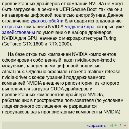
проприетарных драйверов от компании NVIDIA не могут
быть загружены в режиме UEFI Secure Boot, так как они
не заверены цифровой подписью дистрибутива. Данное
ограничение
удалось обойти
благодаря использованию
открытых
компанией NVIDIA
модулей ядра
, которые уже
задействованы
по умолчанию в наборе драйверов
NVIDIA для GPU, начиная с микроархитектуры Turing
(GeForce GTX 1600 и RTX 2000).
На базе открытых компанией NVIDIA компонентов
сформирован собственный пакет nvidia-open-kmod с
модулями, заверенными цифровой подписью
AlmaLinux. Отдельно оформлен пакет almalinux-release-
nvidia-driver с конфигурацией поддерживаемого
компанией NVIDIA внешнего репозитория, из которого
выполняется загрузка CUDA-драйверов и
проприетарных компонентов драйвера NVIDIA,
работающих в пространстве пользователя (по условиям
лицензионного соглашения не разрешается
переупаковывать проприетарные компоненты NVIDIA).
+
–
исправить
/
+5