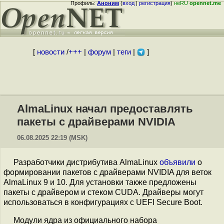
Профиль:
Аноним
(
вход
|
регистрация
)
неRU
opennet.me
[
новости
/
+++
|
форум
|
теги
|
]
AlmaLinux начал предоставлять
пакеты с драйверами NVIDIA
06.08.2025 22:19 (MSK)
Разработчики дистрибутива AlmaLinux
объявили
о
формировании пакетов с драйверами NVIDIA для веток
AlmaLinux 9 и 10. Для установки также предложены
пакеты с драйвером и стеком CUDA. Драйверы могут
использоваться в конфигурациях с UEFI Secure Boot.
Модули ядра из официального набора