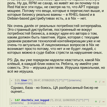
роль. Ну да, RPM не сахар, но живёт же он почему-то в
Red Hat все эти годы, не смотря на то, что APT гораздо
мощнее. Потому что вещи, которые я перечислил выше, и
которые бизнесу реально важны -- в RHEL-based и в
Debian-based дистрибутивах есть, а в Nix -- нет.
Nix очень далёк от реальных потребностей энтерпрайза.
Это странный диструбитив, построенный не вокруг
потребностей бизнеса, а вокруг идеи его автора о том,
каким должен быть пакетник. Идеи, которая с текущим
уровнем развития технологий контейнеризации уже и не
очень-то актуальна. И лицензионных вопросов в Nix не
возникает просто потому, что нет и не будет людей, с
которых можно в суде бабок стрясти за нарушение оных.
PS: Да, вы уже порядком надоели хвастаться, какой Nix
клёвый, в каждой блин новости. Ребята, ну имейте уже
совесть. Это -- игрушка для гиков. Игрушка прикольная, но
всё же игрушка.
3.21
,
User
(
??
), 09:47, 07/08/2025 [
^
] [
^^
] [
^^^
] [
ответить
]
+
–
/
[
к модератору
]
Однако, база - но боюсь, ЦА разбросанный бисер не
оценит...
3.67
,
AlexYeCu_not_logged
(
?
), 23:12, 11/08/2025 [
^
] [
^^
] [
^^^
]
+
–
/
[
ответить
]
[
к модератору
]