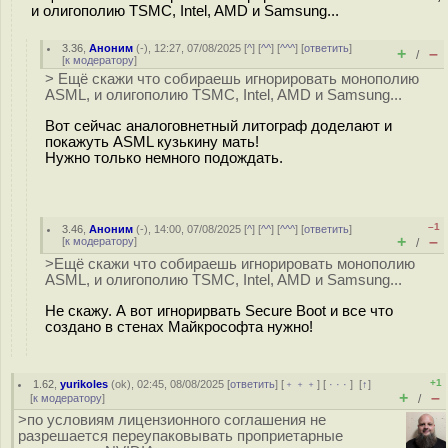
и олигополию TSMC, Intel, AMD и Samsung...
3.36
,
Аноним
(
-
), 12:27, 07/08/2025 [
^
] [
^^
] [
^^^
] [
ответить
]
+
–
/
[
к модератору
]
> Ещё скажи что собираешь игнорировать монополию
ASML, и олигополию TSMC, Intel, AMD и Samsung...
Вот сейчас аналоговнетный литограф доделают и
покажуть ASML кузькину мать!
Нужно только немного подождать.
–1
3.46
,
Аноним
(
-
), 14:00, 07/08/2025 [
^
] [
^^
] [
^^^
] [
ответить
]
+
–
[
к модератору
]
/
>Ещё скажи что собираешь игнорировать монополию
ASML, и олигополию TSMC, Intel, AMD и Samsung...
Не скажу. А вот игнорирвать Secure Boot и все что
создано в стенах Майкрософта нужно!
+1
1.62
,
yurikoles
(
ok
), 02:45, 08/08/2025 [
ответить
] [
﹢﹢﹢
] [
· · ·
]
[
↑
]
+
–
[
к модератору
]
/
>по условиям лицензионного соглашения не
разрешается переупаковывать проприетарные