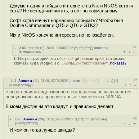
Документация и гайды в интернете на Nix и NixOS кстати
есть? Не исходники читать, а вот по нормальному.
Софт когда начнут нормально собирать? Чтобы был
Double Commander и QT5 и QT6 и GTK2?
Nix и NixOS конечно интересен, но не юзабелен.
+1
3.63
,
morphe
(
?
), 20:01, 08/08/2025 [
^
] [
^^
] [
^^^
] [
ответить
]
+
–
[
к модератору
]
/
В Nix репозиторий это обычный git репозиторий, его можно
скачать куда угодно и о...
большой текст свёрнут,
показать
+2
1.11
,
Аноним
(
11
), 01:09, 07/08/2025 [
ответить
] [
﹢﹢﹢
] [
· · ·
]
[
↓
] [
↑
]
+
–
[
к модератору
]
/
> по условиям лицензионного соглашения не разрешается
переупаковывать проприетарные компоненты NVIDIA
В моём дистре на это кладут, и правильно делают
+3
2.28
,
Аноним
(
28
), 11:25, 07/08/2025 [
^
] [
^^
] [
^^^
] [
ответить
]
+
–
[
к модератору
]
/
И чем он тогда лучше шинды?