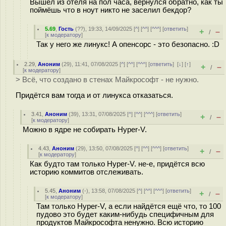
Вышел из отеля на пол часа, вернулся обратно, как ты
поймёшь что в ноут никто не заселил бекдор?
5.69
,
Гость
(
??
), 19:33, 14/09/2025 [
^
] [
^^
] [
^^^
] [
ответить
]
+
–
/
[
к модератору
]
Так у него же линукс! А опенсорс - это безопасно. :D
2.29
,
Аноним
(
29
), 11:41, 07/08/2025 [
^
] [
^^
] [
^^^
] [
ответить
]
[
↓
] [
↑
]
+
–
/
[
к модератору
]
> Всё, что создано в стенах Майкрософт - не нужно.
Придётся вам тогда и от линукса отказаться.
3.41
,
Аноним
(
39
), 13:31, 07/08/2025 [
^
] [
^^
] [
^^^
] [
ответить
]
+
–
/
[
к модератору
]
Можно в ядре не собирать Hyper-V.
4.43
,
Аноним
(
29
), 13:50, 07/08/2025 [
^
] [
^^
] [
^^^
] [
ответить
]
+
–
/
[
к модератору
]
Как будто там только Hyper-V. не-е, придётся всю
историю коммитов отслеживать.
5.45
,
Аноним
(
-
), 13:58, 07/08/2025 [
^
] [
^^
] [
^^^
] [
ответить
]
+
–
/
[
к модератору
]
Там только Hyper-V, а если найдётся ещё что, то 100
пудово это будет каким-нибудь специфичным для
продуктов Майкрософта ненужно. Всю историю