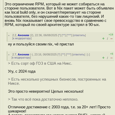
Это ограничение RPM, который не может собираться на
стороне пользователя. Вот в Nix пакет может быть объявлен
как local build only, и он скачает/перепакует на стороне
пользователя, без нарушений каких-то там лицензий. И
вновь Nix показывает свое превосходство в сравнению с
RPM, который по своей архитектуре застрял в 90-ых.
+19
2.2
,
Аноним
(
2
), 22:36, 06/08/2025 [
^
] [
^^
] [
^^^
] [
ответить
]
+
–
[
к модератору
]
/
ну и пользуйся своим nix, чё пристал
+5
2.7
,
Аноним
(
-
), 23:16, 06/08/2025 [
^
] [
^^
] [
^^^
] [
ответить
]
[
↓
]
+
–
[
к модератору
]
/
> Есть сорт оф ГОЗ в США на Никс.
Угу, с 2024 года
> Есть несколько успешных бизнесов, построенных на
Никсе.
Это просто невероятно! Целых несколько!
> Так что всё пока достаточно неплохо.
Отличное достижение с 2003 года, т.е. за 20+ лет! Просто
шикарное!