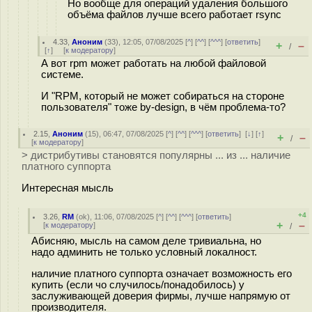
Но вообще для операций удаления большого
объёма файлов лучше всего работает rsync
4.33
,
Аноним
(
33
), 12:05, 07/08/2025 [
^
] [
^^
] [
^^^
] [
ответить
]
+
–
/
[
↑
] [
к модератору
]
А вот rpm может работать на любой файловой
системе.
И "RPM, который не может собираться на стороне
пользователя" тоже by-design, в чём проблема-то?
2.15
,
Аноним
(
15
), 06:47, 07/08/2025 [
^
] [
^^
] [
^^^
] [
ответить
]
[
↓
] [
↑
]
+
–
/
[
к модератору
]
> дистрибутивы становятся популярны ... из ... наличие
платного суппорта
Интересная мысль
+4
3.26
,
RM
(
ok
), 11:06, 07/08/2025 [
^
] [
^^
] [
^^^
] [
ответить
]
+
–
[
к модератору
]
/
Абисняю, мысль на самом деле тривиальна, но
надо админить не только условный локалност.
наличие платного суппорта означает возможность его
купить (если чо случилось/понадобилось) у
заслуживающей доверия фирмы, лучше напрямую от
производителя.