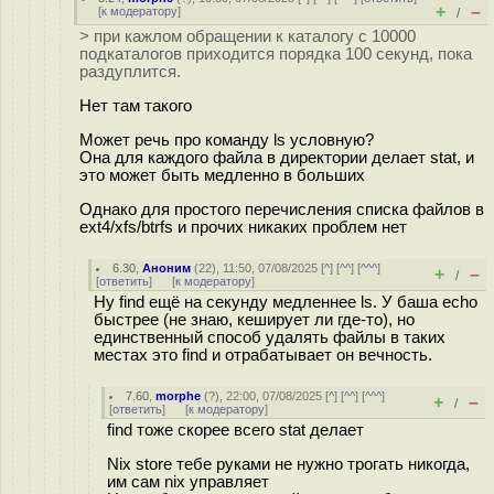
+
–
[
к модератору
]
/
> при кажлом обращении к каталогу с 10000
подкаталогов приходится порядка 100 секунд, пока
раздуплится.
Нет там такого
Может речь про команду ls условную?
Она для каждого файла в директории делает stat, и
это может быть медленно в больших
Однако для простого перечисления списка файлов в
ext4/xfs/btrfs и прочих никаких проблем нет
6.30
,
Аноним
(
22
), 11:50, 07/08/2025 [
^
] [
^^
] [
^^^
]
+
–
/
[
ответить
]
[
к модератору
]
Ну find ещё на секунду медленнее ls. У баша echo
быстрее (не знаю, кеширует ли где-то), но
единственный способ удалять файлы в таких
местах это find и отрабатывает он вечность.
7.60
,
morphe
(
?
), 22:00, 07/08/2025 [
^
] [
^^
] [
^^^
]
+
–
/
[
ответить
]
[
к модератору
]
find тоже скорее всего stat делает
Nix store тебе руками не нужно трогать никогда,
им сам nix управляет