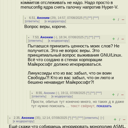
коммитов отслеживать не надо. Надо просто в
menuconfig ядра снять галочку напротив Hyper-V.
6.51
,
Аноним
(
29
), 14:57, 07/08/2025 [
^
] [
^^
] [
^^^
]
+
–
/
[
ответить
]
[
к модератору
]
Вопрос веры, короче.
7.53
,
Аноним
(
-
), 18:34, 07/08/2025 [
^
] [
^^
] [
^^^
]
+
–
/
[
ответить
]
[
к модератору
]
Пытаешся принизить ценность моих слов? Не
получится. Это не вопрос веры. Это
принципиальный вопрос выживания GNU/Linux.
Всё что создано в стенах корпорации
Майкрософт должно игнорироваться.
Линуксоиды кто из вас забыл, что он воин
Свободы?! Кто из вас забыл, что он люто и
бешено ненавидит Майкрософт?!
8.55
,
Аноним
(
-
), 19:11, 07/08/2025 [
^
] [
^^
] [
^^^
]
+
–
/
[
ответить
]
[
к модератору
]
Прости, обитых тут конечно много, но таких д в даже
тут нужно поискать ...
текст свёрнут,
показать
2.35
,
Аноним
(
35
), 12:14, 07/08/2025 [
^
] [
^^
] [
^^^
] [
ответить
]
[
↑
]
+
–
/
[
к модератору
]
Ещё скажи что собираешь игнорировать монополию ASML,