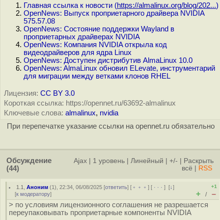
Главная ссылка к новости (
https://almalinux.org/blog/202...
)
OpenNews: Выпуск проприетарного драйвера NVIDIA
575.57.08
OpenNews: Состояние поддержки Wayland в
проприетарных драйверах NVIDIA
OpenNews: Компания NVIDIA открыла код
видеодрайверов для ядра Linux
OpenNews: Доступен дистрибутив AlmaLinux 10.0
OpenNews: AlmaLinux обновил ELevate, инструментарий
для миграции между ветками клонов RHEL
Лицензия:
CC BY 3.0
Короткая ссылка: https://opennet.ru/63692-almalinux
Ключевые слова:
almalinux
,
nvidia
При перепечатке указание ссылки на opennet.ru обязательно
Обсуждение
Ajax
|
1 уровень
|
Линейный
|
+/-
|
Раскрыть
(44)
всё
|
RSS
+1
1.1
,
Аноним
(
1
), 22:34, 06/08/2025 [
ответить
] [
﹢﹢﹢
] [
· · ·
]
[
↓
]
+
–
[
к модератору
]
/
> по условиям лицензионного соглашения не разрешается
переупаковывать проприетарные компоненты NVIDIA