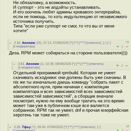
Не обязаловку, а возможность.
И суппорт - это не апдэйты устанавливать.
И его ооочень любят админы кровавого энтерпрайза,
если не помощь, то хоть индульгенцию от независимого
источника получить.
Типа "если уже суппорт не смог, то что вы от меня
хотите"
+2
2.16
,
Аноним
(
16
), 07:13, 07/08/2025 [
^
] [
^^
] [
^^^
] [
ответить
]
[
↓
] [
↑
]
+
–
[
к модератору
]
/
Деза. RPM может собираться на стороне пользователя))))
3.61
,
Аноним
(
1
), 02:38, 08/08/2025 [
^
] [
^^
] [
^^^
] [
ответить
]
+
–
/
[
к модератору
]
Отдельной программой rpmbuild. Которая не умеет
скачивать исходники: они должны быть уже скачаны. В
nix же ты изначально даешь команду "собрать пакет с
абсолютного нуля, прям начиная с компиляции
компилятора и всех зависимостей всех зависимостей
зависимостей зависимостей", а сборщик вначале
посмотрит, нужно ли ему вообще тратить на это время:
может там уже в публичном кэше все валяется
собранное. RPM так не умеет, dnf и прочая юзерфейсная
херотень так тоже не умеет.
–2
2.20
,
Тфьу
(
?
), 09:34, 07/08/2025 [
^
] [
^^
] [
^^^
] [
ответить
]
[
↑
]
+
–
[
к модератору
]