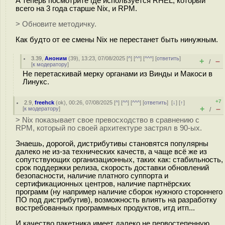
А теперь посмотрите где используется RHEL, который
всего на 3 года старше Nix, и RPM.
> Обновите методичку.
Как будто от ее смены Nix не перестанет быть нинужным.
3.39
,
Аноним
(
39
), 13:23, 07/08/2025 [
^
] [
^^
] [
^^^
] [
ответить
]
+
–
/
[
к модератору
]
Не перетаскивай мерку органами из Винды и Макоси в
Линукс.
+7
2.9
,
freehck
(
ok
), 00:26, 07/08/2025 [
^
] [
^^
] [
^^^
] [
ответить
]
[
↓
] [
↑
]
+
–
[
к модератору
]
/
> Nix показывает свое превосходство в сравнению с
RPM, который по своей архитектуре застрял в 90-ых.
Знаешь, дорогой, дистрибутивы становятся популярны
далеко не из-за технических качеств, а чаще всё же из
сопутствующих организационных, таких как: стабильность,
срок поддержки релиза, скорость доставки обновлений
безопасности, наличие платного суппорта и
сертификационных центров, наличие партнёрских
программ (ну например наличие сборок нужного стороннего
ПО под дистрибутив), возможность влиять на разработку
востребованных программных продуктов, итд итп...
И качество пакетника имеет далеко не первостепенную