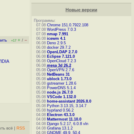
Новые версии
Программы:
07.08
Chrome 151.0.7922.108
07.08
WordPress 7.0.3
07.08
nmap 7.991
06.08
icewm 4.1
+
–
вить
/
+17
06.08
Deno 2.9.5
06.08
docker 29.7.2
06.08
OpenLDAP 2.7.0
06.08
Eclipse 7.121.0
06.08
OpenCloud 7.2.3
VIDIA
06.08
mesa 3d 26.2
05.08
OpenVPN 2.7.6
05.08
NetBeans 31
05.08
ublock 1.73.0
05.08
gstreamer 1.28.6
05.08
PowerDNS 5.1.4
05.08
node.js 26.7.0
05.08
VSCode 1.132.0
05.08
home-assistant 2026.8.0
05.08
Python 3.13.15, 3.14.7
05.08
hyprland 0.56.2
04.08
Electron 43.3.0
04.08
Mattermost 11.10.0
04.08
Django 5.2.17, 6.0.8
vln
ть всё
|
RSS
04.08
Grafana 13.1.2
04.08
GNOME 49.9, 50.4