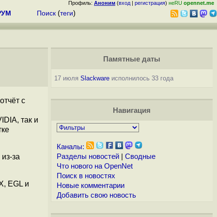
Профиль:
Аноним
(
вход
|
регистрация
)
неRU
opennet.me
РУМ
Поиск
(
теги
)
Памятные даты
17 июля
Slackware
исполнилось 33 года
отчёт с
Навигация
DIA, так и
тке
Каналы:
 из-за
Разделы новостей
|
Сводные
Что нового на OpenNet
Поиск в новостях
X, EGL и
Новые комментарии
Добавить свою новость