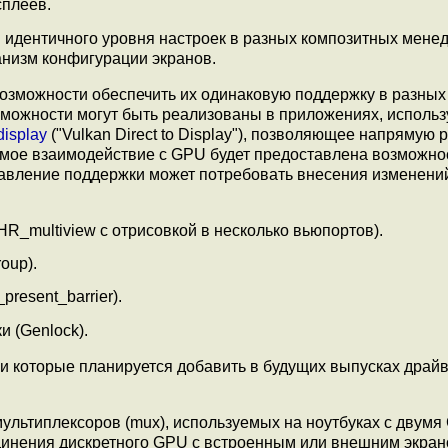
сплеев.
ся идентичного уровня настроек в разных композитных менед
анизм конфигурации экранов.
возможности обеспечить их одинаковую поддержку в разных
зможности могут быть реализованы в приложениях, использ
isplay
("Vulkan Direct to Display"), позволяющее напрямую 
рямое взаимодействие с GPU будет предоставлена возможно
авление поддержки может потребовать внесения изменени
_multiview с отрисовкой в несколько вьюпортов).
oup).
esent_barrier).
и (Genlock).
ли которые планируется добавить в будущих выпусках драй
ультиплексоров (mux), используемых на ноутбуках с двумя
динения дискретного GPU c встроенным или внешним экран