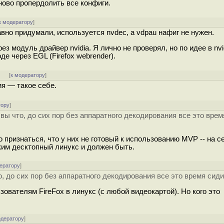
ново пропердолить все конфиги.
к модератору
]
вно придумали, используется nvdec, а vdpau нафиг не нужен.
з модуль драйвер nvidia. Я лично не проверял, но по идее в nvid
 через EGL (Firefox webrender).
]
[
к модератору
]
ия — такое себе.
тору
]
 вы что, до сих пор без аппаратного декодирования все это врем
о признаться, что у них не готовый к использованию MVP -- на 
аким десктопный линукс и должен быть.
ератору
]
о, до сих пор без аппаратного декодирования все это время сид
ователям FireFox в линукс (с любой видеокартой). Но кого это
одератору
]