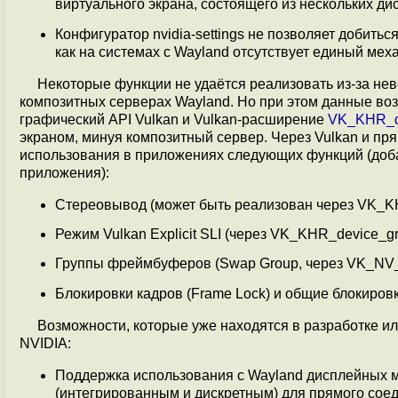
виртуального экрана, состоящего из нескольких ди
Конфигуратор nvidia-settings не позволяет добить
как на системах с Wayland отсутствует единый мех
Некоторые функции не удаётся реализовать из-за не
композитных серверах Wayland. Но при этом данные во
графический API Vulkan и Vulkan-расширение
VK_KHR_d
экраном, минуя композитный сервер. Через Vulkan и п
использования в приложениях следующих функций (доб
приложения):
Стереовывод (может быть реализован через VK_KHR
Режим Vulkan Explicit SLI (через VK_KHR_device_gr
Группы фреймбуферов (Swap Group, через VK_NV_pr
Блокировки кадров (Frame Lock) и общие блокировк
Возможности, которые уже находятся в разработке и
NVIDIA:
Поддержка использования с Wayland дисплейных м
(интегрированным и дискретным) для прямого сое