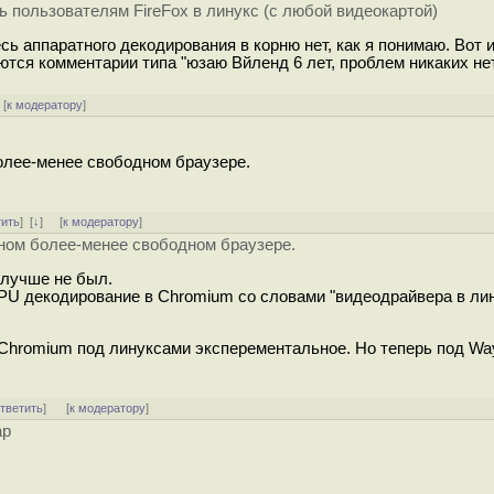
ь пользователям FireFox в линукс (с любой видеокартой)
сь аппаратного декодирования в корню нет, как я понимаю. Вот и
тся комментарии типа "юзаю Вйленд 6 лет, проблем никаких нет
[
к модератору
]
более-менее свободном браузере.
тить
]
[
↓
] [
к модератору
]
нном более-менее свободном браузере.
 лучше не был.
PU декодирование в Chromium со словами "видеодрайвера в лин
Chromium под линуксами эксперементальное. Но теперь под Way
тветить
]
[
к модератору
]
ар