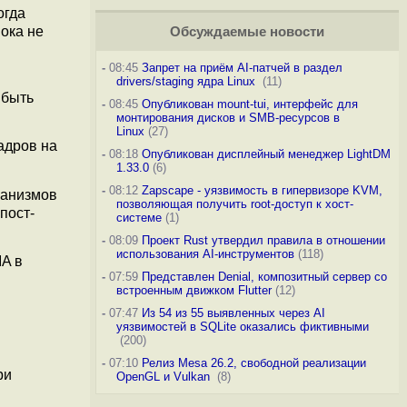
огда
ока не
Обсуждаемые новости
-
08:45
Запрет на приём AI-патчей в раздел
drivers/staging ядра Linux
(11)
 быть
-
08:45
Опубликован mount-tui, интерфейс для
монтирования дисков и SMB-ресурсов в
Linux
(27)
кадров на
-
08:18
Опубликован дисплейный менеджер LightDM
1.33.0
(6)
-
08:12
Zapscape - уязвимость в гипервизоре KVM,
ханизмов
позволяющая получить root-доступ к хост-
пост-
системе
(1)
-
08:09
Проект Rust утвердил правила в отношении
использования AI-инструментов
(118)
A в
-
07:59
Представлен Denial, композитный сервер со
встроенным движком Flutter
(12)
-
07:47
Из 54 из 55 выявленных через AI
уязвимостей в SQLite оказались фиктивными
(200)
-
07:10
Релиз Mesa 26.2, свободной реализации
ри
OpenGL и Vulkan
(8)