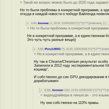
> Такой же вопрос можно было до 2020 года задават
Но то были проблемы в конкретной программе, а зде
откуда в каждой новости о победе Вайленда появляю
4.44
,
Аноним
(
-
), 10:43, 22/05/2025 [
^
] [
^^
] [
^^^
] [
ответить
]
[
↓
] 
> Но то были проблемы в конкретной программе
Не в конкретной программе, а в единственном 
Это чуть-чуть разные вещи))
5.50
,
iPony128052
(
?
), 11:03, 22/05/2025 [
^
] [
^^
] [
^^^
] [
отве
> Не в конкретной программе, а в единстве
Ну так в Chrome/Chromium результат особо
Запилили в 2012 году эксперементальное G
кошмар".
И собственно до сих GPU декодирование в 
дорабатывают.
6.111
,
Аноним
(
110
), 14:34, 22/05/2025 [
^
] [
^^
] [
^^^
] [
о
> видеодрайвера в линуксах - это кошм
Ну они собственно на 110% правы.