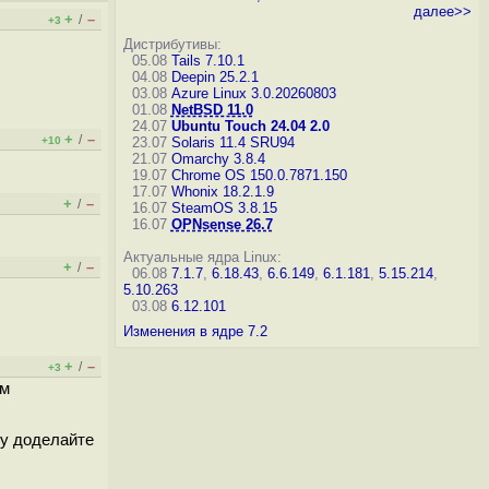
далее>>
+
–
/
+3
Дистрибутивы:
05.08
Tails 7.10.1
04.08
Deepin 25.2.1
03.08
Azure Linux 3.0.20260803
01.08
NetBSD 11.0
24.07
Ubuntu Touch 24.04 2.0
+
–
/
+10
23.07
Solaris 11.4 SRU94
21.07
Omarchy 3.8.4
19.07
Chrome OS 150.0.7871.150
17.07
Whonix 18.2.1.9
+
–
/
16.07
SteamOS 3.8.15
16.07
OPNsense 26.7
Актуальные ядра Linux:
+
–
/
06.08
7.1.7
,
6.18.43
,
6.6.149
,
6.1.181
,
5.15.214
,
5.10.263
03.08
6.12.101
Изменения в ядре 7.2
+
–
/
+3
им
Ну доделайте