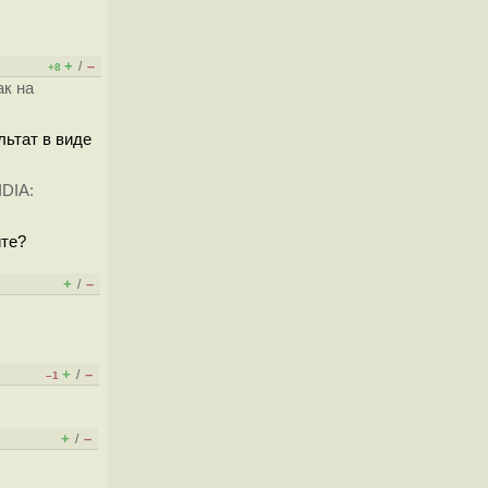
+
–
/
+8
ак на
льтат в виде
IDIA:
ите?
+
–
/
+
–
/
–1
+
–
/