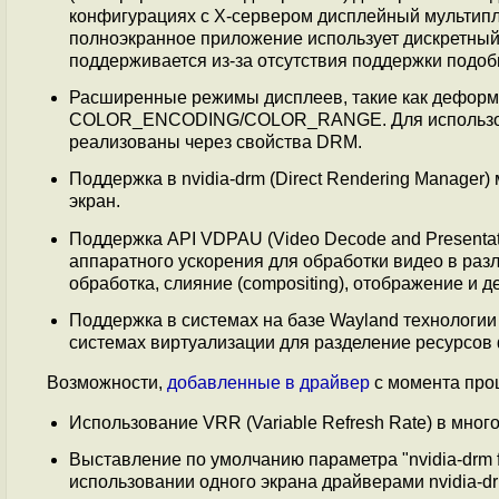
конфигурациях с X-сервером дисплейный мультипле
полноэкранное приложение использует дискретный
поддерживается из-за отсутствия поддержки подоб
Расширенные режимы дисплеев, такие как деформ
COLOR_ENCODING/COLOR_RANGE. Для использован
реализованы через свойства DRM.
Поддержка в nvidia-drm (Direct Rendering Manager)
экран.
Поддержка API VDPAU (Video Decode and Presentat
аппаратного ускорения для обработки видео в разл
обработка, слияние (compositing), отображение и 
Поддержка в системах на базе Wayland технологи
системах виртуализации для разделение ресурсов
Возможности,
добавленные
в драйвер
с момента прош
Использование VRR (Variable Refresh Rate) в мно
Выставление по умолчанию параметра "nvidia-drm
использовании одного экрана драйверами nvidia-dr