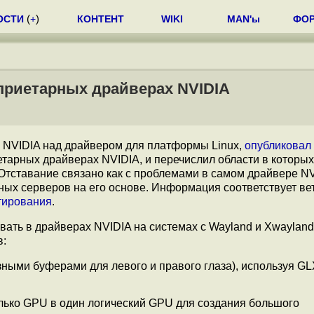
ОСТИ
(
+
)
КОНТЕНТ
WIKI
MAN'ы
ФО
приетарных драйверах NVIDIA
и NVIDIA над драйвером для платформы Linux,
опубликовал
тарных драйверах NVIDIA, и перечислил области в которых
Отставание связано как с проблемами в самом драйвере NVI
ных серверов на его основе. Информация соответствует ве
тирования
.
ать в драйверах NVIDIA на системах с Wayland и Xwayland
в:
ыми буферами для левого и правого глаза), используя GL
лько GPU в один логический GPU для создания большого