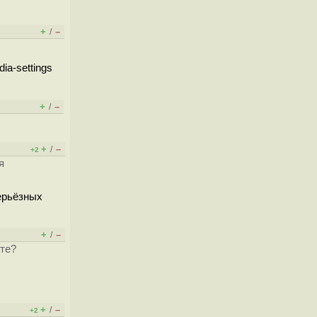
+
–
/
ia-settings
+
–
/
+
–
/
+2
я
серьёзных
+
–
/
ите?
+
–
/
+2