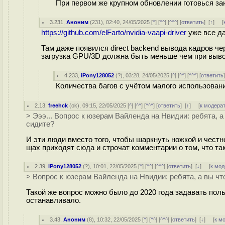
При первом же крупном обновлении готовься за
3.231
,
Аноним
(
231
), 02:40, 24/05/2025 [
^
] [
^^
] [
^^^
] [
ответить
]
[
↑
] [
https://github.com/elFarto/nvidia-vaapi-driver
уже все да
Там даже появился direct backend вывода кадров чере
загрузка GPU/3D должна быть меньше чем при выводе
4.233
,
iPony128052
(
?
), 03:28, 24/05/2025 [
^
] [
^^
] [
^^^
] [
ответить
Количества багов с учётом малого использован
2.13
,
freehck
(
ok
), 09:15, 22/05/2025 [
^
] [
^^
] [
^^^
] [
ответить
]
[
↑
] [
к модера
> Эээ... Вопрос к юзерам Вайленда на Нвидии: ребята, а
сидите?
И эти люди вместо того, чтобы шаркнуть ножкой и честн
щах приходят сюда и строчат комментарии о том, что т
2.39
,
iPony128052
(
?
), 10:01, 22/05/2025 [
^
] [
^^
] [
^^^
] [
ответить
]
[
↓
] [
к мод
> Вопрос к юзерам Вайленда на Нвидии: ребята, а вы чт
Такой же вопрос можно было до 2020 года задавать польз
останавливало.
3.43
,
Аноним
(
8
), 10:32, 22/05/2025 [
^
] [
^^
] [
^^^
] [
ответить
]
[
↓
] [
к м