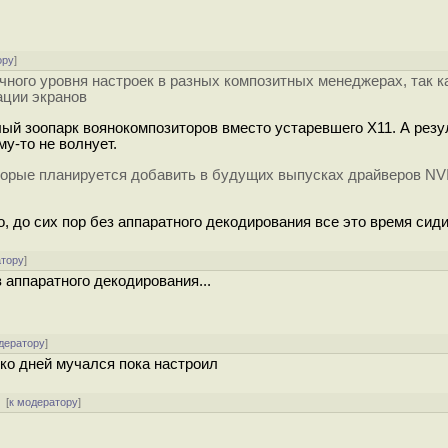
ору
]
ичного уровня настроек в разных композитных менеджерах, так к
ации экранов
елый зоопарк воянокомпозиторов вместо устаревшего X11. А резу
у-то не волнует.
оторые планируется добавить в будущих выпусках драйверов NV
о, до сих пор без аппаратного декодирования все это время сид
атору
]
з аппаратного декодирования...
дератору
]
ко дней мучался пока настроил
[
к модератору
]