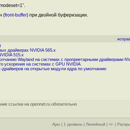
modeset=1".
 (
front-buffer
) при двойной буферизации.
испра
)
ых драйверах NVIDIA 565.x
VIDIA 515.x
молчанию Wayland на системах с проприетарными драйверами N
о ускорения на системах с GPU NVIDIA
x-драйверов на открытые модули ядра по умолчанию
ние ссылки на opennet.ru обязательно
Ajax
|
1 уровень
|
Линейный
|
+/-
|
Раскры