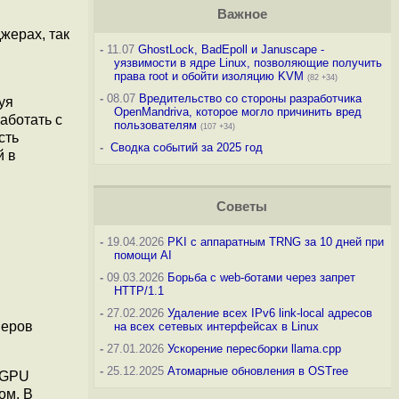
Важное
жерах, так
-
11.07
GhostLock, BadEpoll и Januscape -
уязвимости в ядре Linux, позволяющие получить
права root и обойти изоляцию KVM
(82 +34)
-
08.07
Вредительство со стороны разработчика
уя
OpenMandriva, которое могло причинить вред
работать с
пользователям
(107 +34)
сть
-
Сводка событий за 2025 год
й в
Советы
-
19.04.2026
PKI с аппаратным TRNG за 10 дней при
помощи AI
-
09.03.2026
Борьба с web-ботами через запрет
HTTP/1.1
-
27.02.2026
Удаление всех IPv6 link-local адресов
веров
на всех сетевых интерфейсах в Linux
-
27.01.2026
Ускорение пересборки llama.cpp
-
25.12.2025
Атомарные обновления в OSTree
 GPU
ом. В