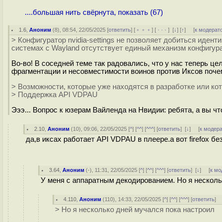
....большая нить свёрнута, показать (67)
1.6
,
Аноним
(
8
), 08:54, 22/05/2025 [
ответить
] [
﹢﹢﹢
] [
· · ·
]
[
↓
] [
↑
] [
к модерат
> Конфигуратор nvidia-settings не позволяет добиться идент
системах с Wayland отсутствует единый механизм конфигур
Во-во! В соседней теме так радовались, что у нас теперь ц
фрагментации и несовместимости воинов против Иксов почем
> Возможности, которые уже находятся в разработке или к
> Поддержка API VDPAU
Эээ... Вопрос к юзерам Вайленда на Нвидии: ребята, а вы чт
2.10
,
Аноним
(
10
), 09:06, 22/05/2025 [
^
] [
^^
] [
^^^
] [
ответить
]
[
↓
] [
к модер
да,в иксах работает API VDPAU в плеере.а вот firefox бе
3.64
,
Аноним
(
-
), 11:31, 22/05/2025 [
^
] [
^^
] [
^^^
] [
ответить
]
[
↓
] [
к мо
У меня с аппаратным декодированием. Но я несколь
4.110
,
Аноним
(
110
), 14:33, 22/05/2025 [
^
] [
^^
] [
^^^
] [
ответить
]
> Но я несколько дней мучался пока настроил