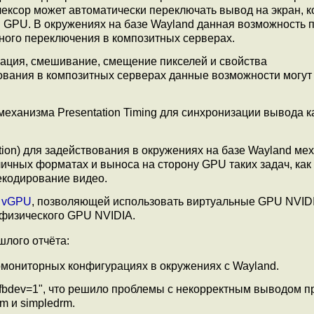
ксор может автоматически переключать вывод на экран, к
 GPU. В окружениях на базе Wayland данная возможность п
ного переключения в композитных серверах.
ация, смешивание, смещение пикселей и свойства
ия в композитных серверах данные возможности могут
 механизма Presentation Timing для синхронизации вывода 
ion) для задействования в окружениях на базе Wayland ме
ичных форматах и выноса на сторону GPU таких задач, как 
декодирование видео.
и
vGPU
, позволяющей использовать виртуальные GPU NVIDI
 физического GPU NVIDIA.
лого отчёта:
гомониторных конфигурациях в окружениях с Wayland.
 fbdev=1", что решило проблемы с некорректным выводом п
m и simpledrm.