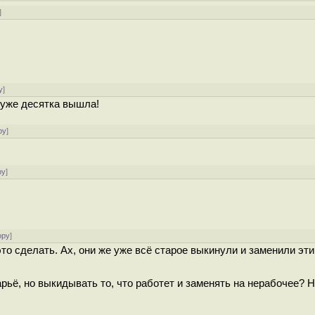
]
у
]
я уже десятка вышла!
ру
]
ру
]
ору
]
это сделать. Ах, они же уже всё старое выкинули и заменили эт
рьё, но выкидывать то, что работет и заменять на нерабочее? 