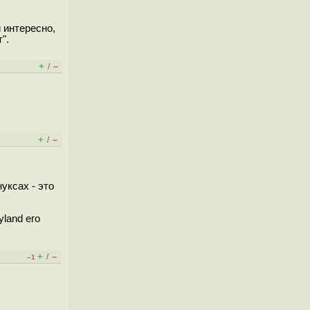
 интересно,
".
+
–
/
+
–
/
уксах - это
land его
+
–
/
–1