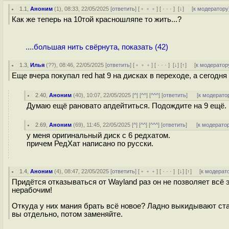
1.1
,
Аноним
(
1
), 08:33, 22/05/2025 [
ответить
] [
﹢﹢﹢
] [
· · ·
]
[
↓
] [
к модератору
Как же теперь на 10той красношляпе то жить...?
....большая нить свёрнута, показать (42)
1.3
,
Илья
(
??
), 08:46, 22/05/2025 [
ответить
] [
﹢﹢﹢
] [
· · ·
]
[
↓
] [
↑
] [
к модератор
Еще вчера покупал red hat 9 на дисках в переходе, а сегодн
2.40
,
Аноним
(
40
), 10:07, 22/05/2025 [
^
] [
^^
] [
^^^
] [
ответить
]
[
к модерато
Думаю ещё рановато апдейтиться. Подождите на 9 ещё.
2.69
,
Аноним
(
69
), 11:45, 22/05/2025 [
^
] [
^^
] [
^^^
] [
ответить
]
[
к модерато
у меня оригинальный диск с 6 редхатом.
причем РедХат написано по русски.
1.4
,
Аноним
(
4
), 08:47, 22/05/2025 [
ответить
] [
﹢﹢﹢
] [
· · ·
]
[
↓
] [
↑
] [
к модерат
Придётся отказываться от Wayland раз он не позволяет всё 
нерабочим!
Откуда у них мания брать всё новое? Ладно выкидывают ста
вы отдельно, потом заменяйте.