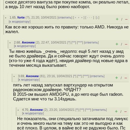
сносе десятого вантуза при покупке компа, он реально летал,
а ведь 10 лет назад было ровно наоборот.
1.65
,
forte
(
?
), 21:20, 10/04/2021 [
ответить
] [
﹢﹢﹢
] [
· · ·
]
[
↓
]
+
–
/
[
к модератору
]
Как все-же хорошо жить по правилу: только AMD. Никогда не
жалел.
2.68
,
Аноним
(
2
), 22:47, 10/04/2021 [
^
] [
^^
] [
^^^
] [
ответить
]
+
–
/
[
к модератору
]
Ты явно живёшь _очень_ недолго: ещё 5 лет назад у амд
не было драйвера. Да и сейчас говорят ждут очень долго
(кто-то уже 4 года ждёт), нвидия драйвер под новые ядра в
течении месяца выкатывает.
3.69
,
Аноним
(
81
), 23:16, 10/04/2021 [
^
] [
^^
] [
^^^
] [
ответить
]
+
–
/
[
к модератору
]
пять лет назад запускал вартхундер на открытом
радеоновском драйвере. ЧЯДНТ?
В 2015-ом вышел AMDGPU, а до него еще был radeon.
Сдается мне что ты 3.14здишь.
4.70
,
Аноним
(
2
), 23:20, 10/04/2021 [
^
] [
^^
] [
^^^
] [
ответить
]
+
–
/
[
к модератору
]
Не показатель, они специально затачивали под линукс
и очень много ныли на тему как это не выгодно и как
всё плохо. В целом, в вайне всё не радужно было. Пс