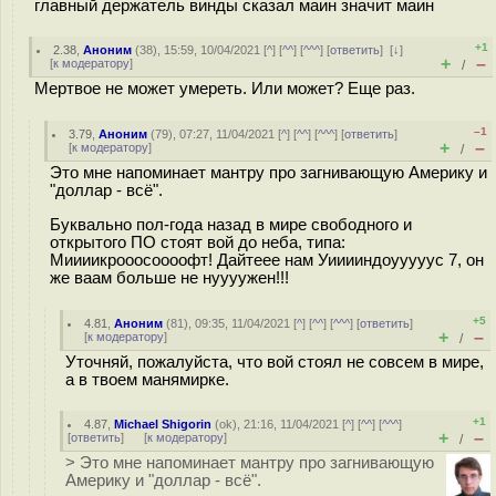
главный держатель винды сказал маин значит маин
+1
2.38
,
Аноним
(
38
), 15:59, 10/04/2021 [
^
] [
^^
] [
^^^
] [
ответить
]
[
↓
]
+
–
[
к модератору
]
/
Мертвое не может умереть. Или может? Еще раз.
–1
3.79
,
Аноним
(
79
), 07:27, 11/04/2021 [
^
] [
^^
] [
^^^
] [
ответить
]
+
–
[
к модератору
]
/
Это мне напоминает мантру про загнивающую Америку и
"доллар - всё".
Буквально пол-года назад в мире свободного и
открытого ПО стоят вой до неба, типа:
Миииикрооосоооофт! Дайтеее нам Уииииндоууууус 7, он
же ваам больше не нуууужен!!!
+5
4.81
,
Аноним
(
81
), 09:35, 11/04/2021 [
^
] [
^^
] [
^^^
] [
ответить
]
+
–
[
к модератору
]
/
Уточняй, пожалуйста, что вой стоял не совсем в мире,
а в твоем манямирке.
+1
4.87
,
Michael Shigorin
(
ok
), 21:16, 11/04/2021 [
^
] [
^^
] [
^^^
]
+
–
[
ответить
]
[
к модератору
]
/
> Это мне напоминает мантру про загнивающую
Америку и "доллар - всё".