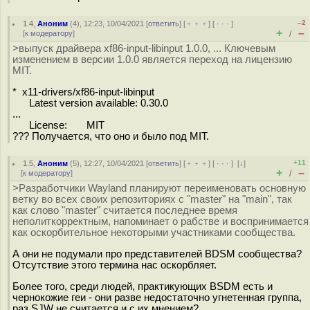
–2
1.4
,
Аноним
(
4
), 12:23, 10/04/2021 [
ответить
] [
﹢﹢﹢
] [
· · ·
]
+
–
[
к модератору
]
/
>выпуск драйвера xf86-input-libinput 1.0.0, ... Ключевым
изменением в версии 1.0.0 является переход на лицензию
MIT.
* x11-drivers/xf86-input-libinput
Latest version available: 0.30.0
...
License: MIT
??? Получается, что оно и было под MIT.
+11
1.5
,
Аноним
(
5
), 12:27, 10/04/2021 [
ответить
] [
﹢﹢﹢
] [
· · ·
]
[
↓
]
+
–
[
к модератору
]
/
>Разработчики Wayland планируют переименовать основную
ветку во всех своих репозиториях с "master" на "main", так
как слово "master" считается последнее время
неполиткорректным, напоминает о рабстве и воспринимается
как оскорбительное некоторыми участниками сообщества.
А они не подумали про представителей BDSM сообщества?
Отсутствие этого термина нас оскорбляет.
Более того, среди людей, практикующих BSDM есть и
чернокожие геи - они разве недостаточно угнетенная группа,
раз SJW не считается и с их мнением?