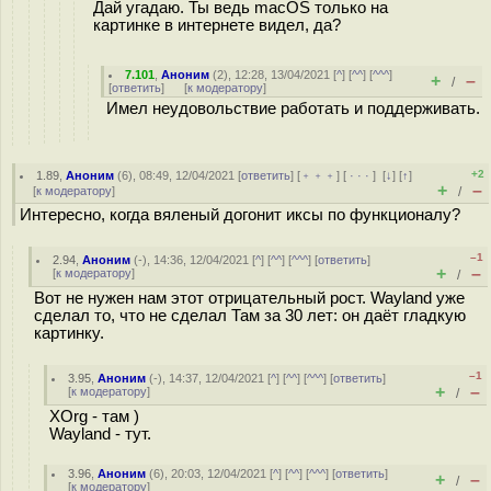
Дай угадаю. Ты ведь macOS только на
картинке в интернете видел, да?
7.101
,
Аноним
(
2
), 12:28, 13/04/2021 [
^
] [
^^
] [
^^^
]
+
–
/
[
ответить
]
[
к модератору
]
Имел неудовольствие работать и поддерживать.
+2
1.89
,
Аноним
(
6
), 08:49, 12/04/2021 [
ответить
] [
﹢﹢﹢
] [
· · ·
]
[
↓
] [
↑
]
+
–
[
к модератору
]
/
Интересно, когда вяленый догонит иксы по функционалу?
–1
2.94
,
Аноним
(
-
), 14:36, 12/04/2021 [
^
] [
^^
] [
^^^
] [
ответить
]
+
–
[
к модератору
]
/
Вот не нужен нам этот отрицательный рост. Wayland уже
сделал то, что не сделал Там за 30 лет: он даёт гладкую
картинку.
–1
3.95
,
Аноним
(
-
), 14:37, 12/04/2021 [
^
] [
^^
] [
^^^
] [
ответить
]
+
–
[
к модератору
]
/
XOrg - там )
Wayland - тут.
3.96
,
Аноним
(
6
), 20:03, 12/04/2021 [
^
] [
^^
] [
^^^
] [
ответить
]
+
–
/
[
к модератору
]