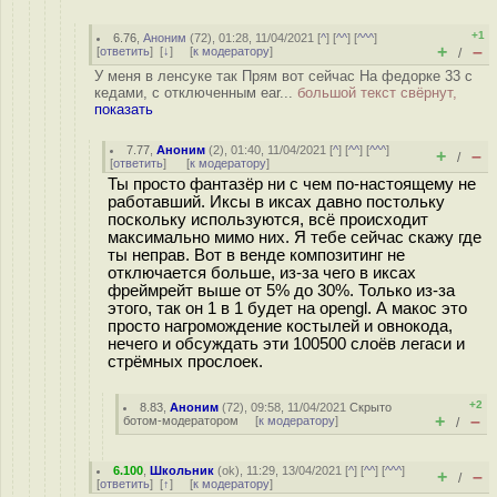
+1
6.76
,
Аноним
(
72
), 01:28, 11/04/2021 [
^
] [
^^
] [
^^^
]
+
–
[
ответить
]
[
↓
] [
к модератору
]
/
У меня в ленсуке так Прям вот сейчас На федорке 33 с
кедами, с отключенным ear...
большой текст свёрнут,
показать
7.77
,
Аноним
(
2
), 01:40, 11/04/2021 [
^
] [
^^
] [
^^^
]
+
–
/
[
ответить
]
[
к модератору
]
Ты просто фантазёр ни с чем по-настоящему не
работавший. Иксы в иксах давно постольку
поскольку используются, всё происходит
максимально мимо них. Я тебе сейчас скажу где
ты неправ. Вот в венде композитинг не
отключается больше, из-за чего в иксах
фреймрейт выше от 5% до 30%. Только из-за
этого, так он 1 в 1 будет на opengl. А макос это
просто нагромождение костылей и овнокода,
нечего и обсуждать эти 100500 слоёв легаси и
стрёмных прослоек.
+2
8.83
,
Аноним
(
72
), 09:58, 11/04/2021
Скрыто
+
–
ботом-модератором
[
к модератору
]
/
6.100
,
Школьник
(
ok
), 11:29, 13/04/2021 [
^
] [
^^
] [
^^^
]
+
–
/
[
ответить
]
[
↑
] [
к модератору
]