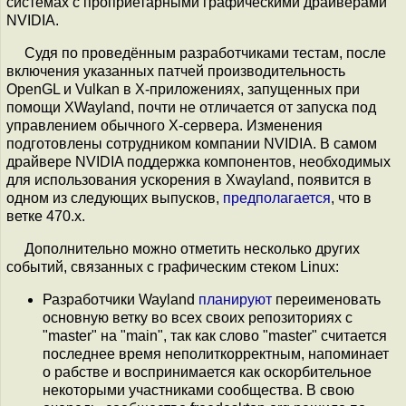
системах с проприетарными графическими драйверами
NVIDIA.
Судя по проведённым разработчиками тестам, после
включения указанных патчей производительность
OpenGL и Vulkan в X-приложениях, запущенных при
помощи XWayland, почти не отличается от запуска под
управлением обычного X-сервера. Изменения
подготовлены сотрудником компании NVIDIA. В самом
драйвере NVIDIA поддержка компонентов, необходимых
для использования ускорения в Xwayland, появится в
одном из следующих выпусков,
предполагается
, что в
ветке 470.x.
Дополнительно можно отметить несколько других
событий, связанных с графическим стеком Linux:
Разработчики Wayland
планируют
переименовать
основную ветку во всех своих репозиториях с
"master" на "main", так как слово "master" считается
последнее время неполиткорректным, напоминает
о рабстве и воспринимается как оскорбительное
некоторыми участниками сообщества. В свою