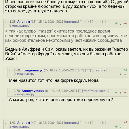
И все равно иксы не брошу потому что он хороший.) С другой
стороны крайне любопытно. Буду ждать 470х, а то леденцы
это самое делать уже надоело.
1.35
,
Аноним
(
35
), 15:41, 10/04/2021 [
ответить
] [
﹢﹢﹢
] [
· · ·
]
[
↓
]
+
–
/
[
к модератору
]
> так как слово "master" считается последнее время
неполиткорректным, напоминает о рабстве и воспринимается
как оскорбительное некоторыми участниками сообщества
Бедные Альфред и Сэм, оказывается, их выражения "мастер
Вейн" и "мастер Фродо" намекают, что они были в рабстве.
Ужас!
+2
2.60
,
псевдонимус
(
?
), 18:42, 10/04/2021 [
^
] [
^^
] [
^^^
] [
ответить
]
+
–
[
к модератору
]
/
Мне нравится тот, что на форте кодил. Йода.
2.78
,
Annoynymous
(
ok
), 01:45, 11/04/2021 [
^
] [
^^
] [
^^^
] [
ответить
]
+
–
/
[
к модератору
]
А магистров, кстати, они теперь тоже переименуют?
–1
1.41
,
Аноним
(
40
), 16:22, 10/04/2021 [
ответить
] [
﹢﹢﹢
] [
· · ·
]
[
↑
]
+
–
[
к модератору
]
/