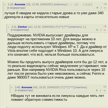
+3
1.10
,
Аноним
(
10
), 12:38, 10/04/2021 [
ответить
] [
﹢﹢﹢
] [
· · ·
]
[
↓
] [
↑
]
+
–
[
к модератору
]
/
лучше б нвидиа не кидала старые дрова а то уже даже 340
дропнули а карты относительно новые
–2
2.11
,
Zenitur
(
ok
), 12:42, 10/04/2021 [
^
] [
^^
] [
^^^
] [
ответить
]
[
↓
]
+
–
[
к модератору
]
/
Поддерживаю. NVIDIA выпускает драйверы для
видеокарт на протяжении 10 лет. Для винды можно и
дальше использовать старые драйверы, потому что
люди подолгу используют Windpws XP и 7. Да и драйвер от
Vista вполне себе подходит к Windows 10. А для линукса
это означает, что всё, нельзя больше пользоваться.
Можно бы продлить выпуск драйверов хотя бы до 12 лет, а
то реально видеокарты сейчас медленнее устаревают, чем
раньше. Вон например NVIDIA Riva пользоваться через 10
лет после релиза было уже невозможно, а сейчас Fermi и
даже 9800GT пользоваться очень даже можно.
+2
3.40
,
Аноним
(
40
), 16:20, 10/04/2021 [
^
] [
^^
] [
^^^
] [
ответить
]
+
–
[
к модератору
]
/
НВидиа тут не виновата если линуксы каждые пять лет
ломают обратную совместимость