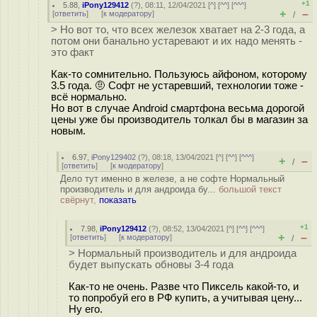
+1
5.88
,
iPony129412
(
?
), 08:11, 12/04/2021 [
^
] [
^^
] [
^^^
]
+
–
[
ответить
]
[
к модератору
]
/
> Но вот то, что всех железок хватает на 2-3 года, а
потом они банально устаревают и их надо менять -
это факт
Как-то сомнительно. Пользуюсь айфоном, которому
3.5 года. 🤨 Софт не устаревший, технологии тоже -
всё нормально.
Но вот в случае Android смартфона весьма дорогой
цены уже бы производитель толкал бы в магазин за
новым.
6.97
,
iPony129402
(
?
), 08:18, 13/04/2021 [
^
] [
^^
] [
^^^
]
+
–
/
[
ответить
]
[
к модератору
]
Дело тут именно в железе, а не софте Нормальный
производитель и для андроида бу...
большой текст
свёрнут,
показать
+1
7.98
,
iPony129412
(
?
), 08:52, 13/04/2021 [
^
] [
^^
] [
^^^
]
+
–
[
ответить
]
[
к модератору
]
/
> Нормальный производитель и для андроида
будет выпускать обновы 3-4 года
Как-то не очень. Разве что Пиксель какой-то, и
то попробуй его в РФ купить, а учитывая цену...
Ну его.