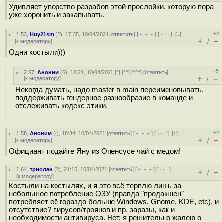
Удивляет упорство разрабов этой прослойки, которую пора
уже хоронить и закапывать.
+2
1.53
,
Huy21sm
(
?
), 17:35, 10/04/2021 [
ответить
] [
﹢﹢﹢
] [
· · ·
]
[
↓
]
+
–
[
к модератору
]
/
Одни костыли)))
+5
2.57
,
Аноним
(
6
), 18:21, 10/04/2021 [
^
] [
^^
] [
^^^
] [
ответить
]
+
–
[
к модератору
]
/
Некогда думать, надо master в main переименовывать,
поддерживать гендерное разнообразие в команде и
отслеживать кодекс этики.
+2
1.58
,
Аноним
(
-
), 18:34, 10/04/2021 [
ответить
] [
﹢﹢﹢
] [
· · ·
]
[
↑
]
+
–
[
к модератору
]
/
Официант подайте Яну из Опенсусе чай с медом!
1.64
,
триолан
(
?
), 21:15, 10/04/2021 [
ответить
] [
﹢﹢﹢
] [
· · ·
]
+
–
/
[
к модератору
]
Костыли на костылях, и я это всё терплю лишь за
небольшое потребление ОЗУ (правда "продакшен"
потребляет её гораздо больше Windows, Gnome, KDE, etc), и
отсутствие? вирусов/троянов и пр. заразы, как и
необходимости антивируса. Нет, я решительно жалею о