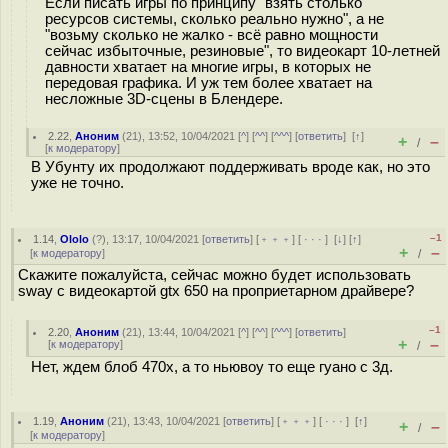
Если писать игры по принципу "взять столько
ресурсов системы, сколько реально нужно", а не
"возьму сколько не жалко - всё равно мощности
сейчас избыточные, резиновые", то видеокарт 10-летней
давности хватает на многие игры, в которых не
передовая графика. И уж тем более хватает на
несложные 3D-сцены в Блендере.
2.22
,
Аноним
(
21
), 13:52, 10/04/2021 [
^
] [
^^
] [
^^^
] [
ответить
]
[
↑
]
+
–
/
[
к модератору
]
В Убунту их продолжают поддерживать вроде как, но это
уже не точно.
–1
1.14
,
Ololo
(
?
), 13:17, 10/04/2021 [
ответить
] [
﹢﹢﹢
] [
· · ·
]
[
↓
] [
↑
]
+
–
[
к модератору
]
/
Скажите пожалуйста, сейчас можно будет использовать
sway с видеокартой gtx 650 на проприетарном драйвере?
–1
2.20
,
Аноним
(
21
), 13:44, 10/04/2021 [
^
] [
^^
] [
^^^
] [
ответить
]
+
–
[
к модератору
]
/
Нет, ждем блоб 470х, а то ньювоу то еще гуано с 3д.
1.19
,
Аноним
(
21
), 13:43, 10/04/2021 [
ответить
] [
﹢﹢﹢
] [
· · ·
]
[
↑
]
+
–
/
[
к модератору
]