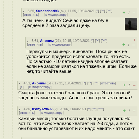
5.55
,
Sunderland93
(
ok
), 17:55, 10/04/2021 [
^
] [
^^
] [
^^^
]
+
–
/
[
ответить
]
[
к модератору
]
А ты цены видел? Сейчас даже на б/у в
среднем в 2 раза задрали цену.
–1
6.61
,
Аноним
(
21
), 19:15, 10/04/2021 [
^
] [
^^
] [
^^^
]
+
–
[
ответить
]
[
к модератору
]
/
Перекупы и майнеры виноваты. Пока рынок не
успокоится придется использовать то, что есть.
По счастью ~10 летней нвидиа вполне хватает
если не заморачиваться на тяжелые игры. Если же
нет, то читайте выше.
4.51
,
Аноним
(
51
), 17:21, 10/04/2021 [
^
] [
^^
] [
^^^
] [
ответить
]
+
–
/
[
↑
] [
к модератору
]
Смартафоны это зло большого брата. Это сквозной
зонд по самые гланды. Анон, ты же трёшь за приват!
4.86
,
iPony129402
(
?
), 20:06, 11/04/2021 [
^
] [
^^
] [
^^^
]
+
–
/
[
ответить
]
[
к модератору
]
Каждый месяц только богатые глупцы покупают. Но
вот то, что всех железок хватает на 2-3 года, а потом
они банально устаревают и их надо менять - это факт