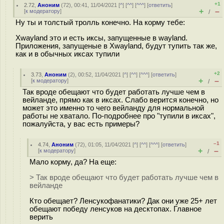
+1
2.72
,
Аноним
(
72
), 00:41, 11/04/2021 [
^
] [
^^
] [
^^^
] [
ответить
]
+
–
[
к модератору
]
/
Ну ты и толстый тролль конечно. На корму тебе:
Xwayland это и есть иксы, запущенные в wayland.
Приложения, запущеные в Xwayland, будут тупить так же,
как и в обычных иксах тупили
+2
3.73
,
Аноним
(
2
), 00:52, 11/04/2021 [
^
] [
^^
] [
^^^
] [
ответить
]
+
–
[
к модератору
]
/
Так вроде обещают что будет работать лучше чем в
вейланде, прямо как в иксах. Слабо верится конечно, но
может это именно то чего вейланду для нормальной
работы не хватало. По-подробнее про "тупили в иксах",
пожалуйста, у вас есть примеры?
–1
4.74
,
Аноним
(
72
), 01:05, 11/04/2021 [
^
] [
^^
] [
^^^
] [
ответить
]
+
–
[
к модератору
]
/
Мало корму, да? На еще:
> Так вроде обещают что будет работать лучше чем в
вейланде
Кто обещает? Ленсукофанатики? Дак они уже 25+ лет
обещают победу ленсуков на десктопах. Главное
верить