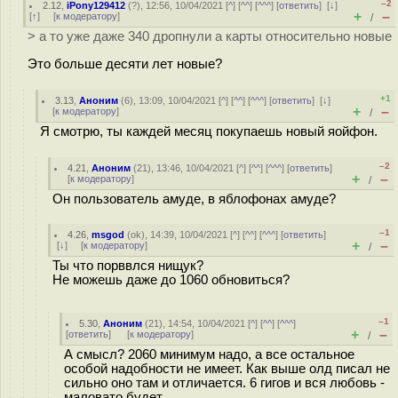
–2
2.12
,
iPony129412
(
?
), 12:56, 10/04/2021 [
^
] [
^^
] [
^^^
] [
ответить
]
[
↓
]
+
–
[
↑
] [
к модератору
]
/
> а то уже даже 340 дропнули а карты относительно новые
Это больше десяти лет новые?
+1
3.13
,
Аноним
(
6
), 13:09, 10/04/2021 [
^
] [
^^
] [
^^^
] [
ответить
]
[
↓
]
+
–
[
к модератору
]
/
Я смотрю, ты каждей месяц покупаешь новый яойфон.
–2
4.21
,
Аноним
(
21
), 13:46, 10/04/2021 [
^
] [
^^
] [
^^^
] [
ответить
]
+
–
[
к модератору
]
/
Он пользователь амуде, в яблофонах амуде?
–1
4.26
,
msgod
(
ok
), 14:39, 10/04/2021 [
^
] [
^^
] [
^^^
] [
ответить
]
+
–
[
↓
] [
к модератору
]
/
Ты что порввлся нищук?
Не можешь даже до 1060 обновиться?
–1
5.30
,
Аноним
(
21
), 14:54, 10/04/2021 [
^
] [
^^
] [
^^^
]
+
–
[
ответить
]
[
к модератору
]
/
А смысл? 2060 минимум надо, а все остальное
особой надобности не имеет. Как выше олд писал не
сильно оно там и отличается. 6 гигов и вся любовь -
маловато будет.