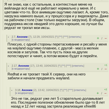
Я не знаю, как с остальным, а контекстные меню на
вейланде всё ещё не работают нормально у меня. И с
цветами что-то. Все анимации ощутимо лагают. А, кроме того,
нагрузка намного выше, и у процессора и у видеокарты. Даже
на рабочем столе (там только виджеты загрузки). В общем,
поддержка иксов нвидией это дело хорошее, но лучше бы
редхат не трогал мои иксы.
2.7
,
Аноним
(
7
), 12:29, 10/04/2021 [
^
] [
^^
] [
^^^
] [
ответить
]
+
–
/
[
к модератору
]
Плюсую, с одной стороны перетаскивание и ресайз у меня
на wayland ощутимо плавнее, с другой - масса мелких
косяков и затупов. Так что пусть пока на других
потестируют и чинят, а потом можно будет и перейти.
+1
2.17
,
Аноним
(
17
), 13:40, 10/04/2021 [
^
] [
^^
] [
^^^
] [
ответить
]
+
–
[
к модератору
]
/
Redhat и не трогает твой X сервер, они на него
забили и начали продвигать wayland.
+2
3.18
,
Аноним
(
2
), 13:42, 10/04/2021 [
^
] [
^^
] [
^^^
] [
ответить
]
+
–
[
к модератору
]
/
Это не так, редхат уже лет 5 старательно доламывает
его. Последнее полезное обновление было где-то 8 лет
назад и 12 лет назад застряла реализация xfree86