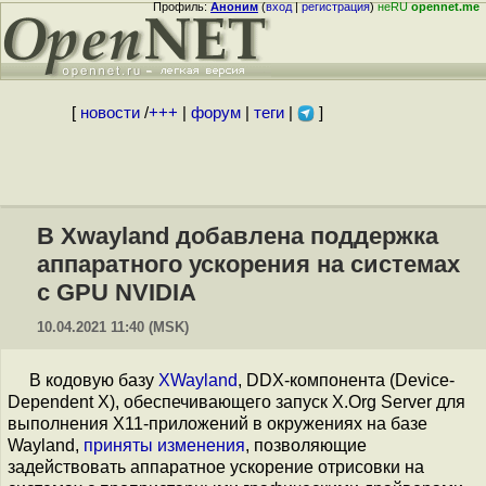
Профиль:
Аноним
(
вход
|
регистрация
)
неRU
opennet.me
[
новости
/
+++
|
форум
|
теги
|
]
В Xwayland добавлена поддержка
аппаратного ускорения на системах
с GPU NVIDIA
10.04.2021 11:40 (MSK)
В кодовую базу
XWayland
, DDX-компонента (Device-
Dependent X), обеспечивающего запуск X.Org Server для
выполнения X11-приложений в окружениях на базе
Wayland,
приняты
изменения
, позволяющие
задействовать аппаратное ускорение отрисовки на