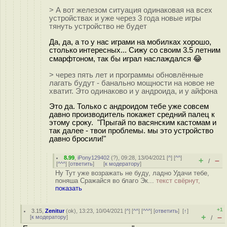
> А вот железом ситуация одинаковая на всех
устройствах и уже через 3 года новые игры
тянуть устройство не будет
Да, да, а то у нас играми на мобилках хорошо,
столько интересных... Сижу со своим 3.5 летним
смарфтоном, так бы играл наслаждался 😂
> через пять лет и программы обновлённые
лагать будут - банально мощности на новое не
хватит. Это одинаково и у андроида, и у айфона
Это да. Только с андроидом тебе уже совсем
давно производитель покажет средний палец к
этому cроку. "Прыгай по васянским кастомам и
так далее - твои проблемы. мы это устройство
давно бросили!"
8.99
,
iPony129402
(
?
), 09:28, 13/04/2021 [
^
] [
^^
]
+
–
/
[
^^^
] [
ответить
]
[
к модератору
]
Ну Тут уже возражать не буду, ладно Удачи тебе,
поняша Сражайся во благо Эк...
текст свёрнут,
показать
+1
3.15
,
Zenitur
(
ok
), 13:23, 10/04/2021 [
^
] [
^^
] [
^^^
] [
ответить
]
[
↑
]
+
–
[
к модератору
]
/