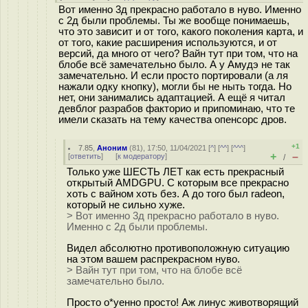
Вот именно 3д прекрасно работало в нуво. Именно
с 2д были проблемы. Ты же вообще понимаешь,
что это зависит и от того, какого поколения карта, и
от того, какие расширения используются, и от
версий, да много от чего? Вайн тут при том, что на
блобе всё замечательно было. А у Амудэ не так
замечательно. И если просто портировали (а ля
нажали одку кнопку), могли бы не ныть тогда. Но
нет, они занимались адаптацией. А ещё я читал
девблог разрабов факторио и припоминаю, что те
имели сказать на тему качества опенсорс дров.
+1
7.85
,
Аноним
(
81
), 17:50, 11/04/2021 [
^
] [
^^
] [
^^^
]
+
–
[
ответить
]
[
к модератору
]
/
Только уже ШЕСТЬ ЛЕТ как есть прекрасный
открытый AMDGPU. С которым все прекрасно
хоть с вайном хоть без. А до того был radeon,
который не сильно хуже.
> Вот именно 3д прекрасно работало в нуво.
Именно с 2д были проблемы.
Видел абсолютно противоположную ситуацию
на этом вашем распрекрасном нуво.
> Вайн тут при том, что на блобе всё
замечательно было.
Просто о*уенно просто! Аж линус животворящий