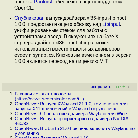
проекта
Panfrost
, обеспечивающего поддержку
OpenGL.
Опубликован
выпуск драйвера xf86-input-libinput
1.0.0, предоставляющего обвязку над
Libinput
,
унифицированным стеком для работы с
устройствами ввода. В окружениях на базе X-
сервера драйвер xf86-input-libinput может
использоваться вместо отдельных драйверов
evdev и synaptics. Ключевым изменением в версии
1.0.0 является переход на лицензию MIT.
+
–
исправить
/
+17
Главная ссылка к новости
(
https://news.ycombinator.com/i...
)
OpenNews: Выпуск XWayland 21.1.0, компонента для
запуска X11-приложений в Wayland-окружениях
OpenNews: Обновление драйвера Wayland для Wine
OpenNews: Выпуск проприетарного драйвера NVIDIA
460.32
OpenNews: В Ubuntu 21.04 решено включить Wayland по
умолчанию