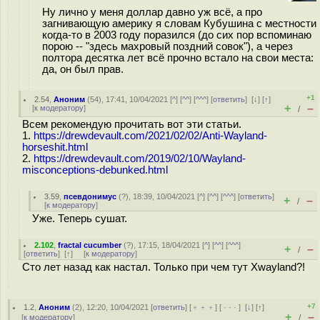
Ну лично у меня доллар давно уж всё, а про
загнивающую америку я словам Кубушина с местности
когда-то в 2003 году поразился (до сих пор вспоминаю
порою -- "здесь махровый поздний совок"), а через
полтора десятка лет всё прочно встало на свои места:
да, он был прав.
+1
2.54
,
Аноним
(
54
), 17:41, 10/04/2021 [
^
] [
^^
] [
^^^
] [
ответить
]
[
↓
] [
↑
]
+
–
[
к модератору
]
/
Всем рекомендую прочитать вот эти статьи.
1.
https://drewdevault.com/2021/02/02/Anti-Wayland-
horseshit.html
2.
https://drewdevault.com/2019/02/10/Wayland-
misconceptions-debunked.html
3.59
,
псевдонимус
(
?
), 18:39, 10/04/2021 [
^
] [
^^
] [
^^^
] [
ответить
]
+
–
/
[
к модератору
]
Уже. Теперь сушат.
2.102
,
fractal cucumber
(
?
), 17:15, 18/04/2021 [
^
] [
^^
] [
^^^
]
+
–
/
[
ответить
]
[
↑
] [
к модератору
]
Сто лет назад как настал. Только при чем тут Xwayland?!
+7
1.2
,
Аноним
(
2
), 12:20, 10/04/2021 [
ответить
] [
﹢﹢﹢
] [
· · ·
]
[
↓
] [
↑
]
+
–
[
к модератору
]
/