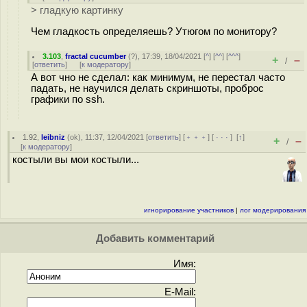
> гладкую картинку
Чем гладкость определяешь? Утюгом по монитору?
3.103
,
fractal cucumber
(
?
), 17:39, 18/04/2021 [
^
] [
^^
] [
^^^
]
+
–
/
[
ответить
]
[
к модератору
]
А вот чно не сделал: как минимум, не перестал часто
падать, не научился делать скриншоты, проброс
графики по ssh.
1.92
,
leibniz
(
ok
), 11:37, 12/04/2021 [
ответить
] [
﹢﹢﹢
] [
· · ·
]
[
↑
]
+
–
/
[
к модератору
]
костыли вы мои костыли...
игнорирование участников
|
лог модерирования
Добавить комментарий
Имя:
E-Mail: