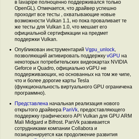
в lavapipe полноценно поддерживался только
OpenGL). Отмечается, что драйвер успешно
проходит все тесты , охватывающие новые
возможности Vulkan 1.1, но пока проваливает те
же тесты для Vulkan 1.0, что мешает его
официальной сертификации на предмет
поддержки Vulkan.
Опубликован инструментарий
Vgpu_unlock
,
позволяющий активировать поддержку
vGPU
на
некоторых потребительских видеокартах NVIDIA
Geforce и Quadro, официально vGPU не
поддерживающих, но основанных на том же чипе,
что и более дорогие карты Tesla
(функциональность виртуального GPU ограничена
программно).
Представлена
начальная реализация нового
открытого драйвера
PanVk
, предоставляющего
поддержку графического API Vulkan для GPU ARM
Mali Midgard и Bifrost. PanVk развивается
сотрудниками компании Collabora и
позиционируется как продолжение развития