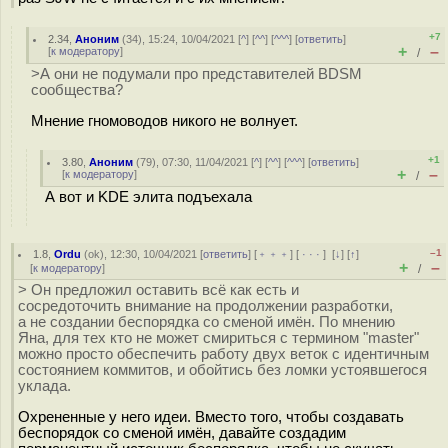
+7
2.34
,
Аноним
(
34
), 15:24, 10/04/2021 [
^
] [
^^
] [
^^^
] [
ответить
]
+
–
[
к модератору
]
/
>А они не подумали про представителей BDSM
сообщества?
Мнение гномоводов никого не волнует.
+1
3.80
,
Аноним
(
79
), 07:30, 11/04/2021 [
^
] [
^^
] [
^^^
] [
ответить
]
+
–
[
к модератору
]
/
А вот и KDE элита подъехала
–1
1.8
,
Ordu
(
ok
), 12:30, 10/04/2021 [
ответить
] [
﹢﹢﹢
] [
· · ·
]
[
↓
] [
↑
]
+
–
[
к модератору
]
/
> Он предложил оставить всё как есть и
сосредоточить внимание на продолжении разработки,
а не создании беспорядка со сменой имён. По мнению
Яна, для тех кто не может смириться с термином "master"
можно просто обеспечить работу двух веток с идентичным
состоянием коммитов, и обойтись без ломки устоявшегося
уклада.
Охрененные у него идеи. Вместо того, чтобы создавать
беспорядок со сменой имён, давайте создадим