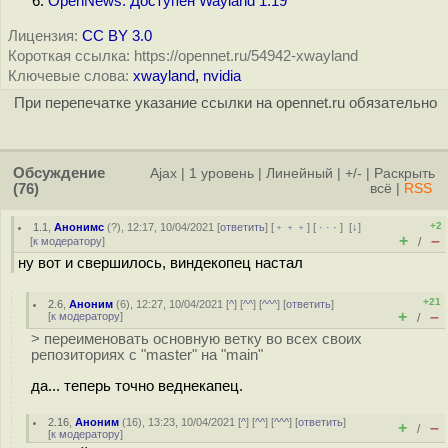
OpenNews: Доступен Wayland 1.19
Лицензия:
CC BY 3.0
Короткая ссылка: https://opennet.ru/54942-xwayland
Ключевые слова:
xwayland
,
nvidia
При перепечатке указание ссылки на opennet.ru обязательно
Обсуждение
Ajax
|
1 уровень
|
Линейный
|
+/-
|
Раскрыть
(76)
всё
|
RSS
+2
1.1
,
Анонимс
(
?
), 12:17, 10/04/2021 [
ответить
] [
﹢﹢﹢
] [
· · ·
]
[
↓
]
+
–
[
к модератору
]
/
ну вот и свершилось, виндекопец настал
+21
2.6
,
Аноним
(
6
), 12:27, 10/04/2021 [
^
] [
^^
] [
^^^
] [
ответить
]
+
–
[
к модератору
]
/
> переименовать основную ветку во всех своих
репозиториях с "master" на "main"
да... теперь точно веднекапец.
2.16
,
Аноним
(
16
), 13:23, 10/04/2021 [
^
] [
^^
] [
^^^
] [
ответить
]
+
–
/
[
к модератору
]