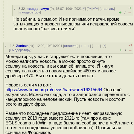
+1
3.32
,
псевдонимус
(
?
), 15:07, 10/04/2021 [
^
] [
^^
] [
^^^
] [
ответить
]
+
–
[
к модератору
]
/
Не забили, а ломают. И не принимают патчи, кроме
затыкающих откровенные дыры или исправлений совсем
поломанного "развивателями".
–1
1.3
,
Zenitur
(
ok
), 12:20, 10/04/2021 [
ответить
] [
﹢﹢﹢
] [
· · ·
]
[
↑
]
+
–
[
к модератору
]
/
Модераторы, у вас в "апрувке" есть пояснение, что
можно написать новость, а можно просто кинуть
ссылку на новость, и вы сами её напишете. Я кинул
ссылку на новость о новом драйвере 460.xx и анонсе
драйвера 470. Вы не стали делать новость.
Новость если что вот:
https://www.linux.org.ru/news/hardware/16215664
Она ещё
актуальна. Можно её сюда, а то я задолбался переводить с
канцелярского на человеческий. Пусть новость и состоит
всего из двух фраз.
Разве что последнее предложение имеет неправильную
ссылку от 2019 года вместо 2021-го (там про анонс
EGLStreams в KWin, а надо было на сообщение в мейл-листе
о том, что поддержка успешно добавлена). Правильная
ссылка на Форониксе.