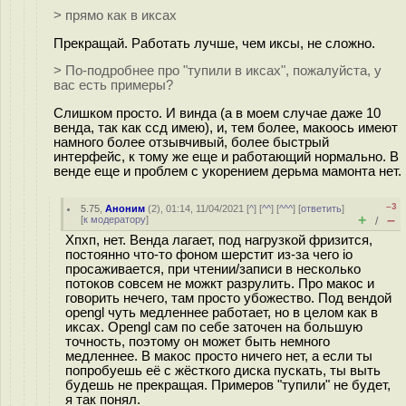
> прямо как в иксах
Прекращай. Работать лучше, чем иксы, не сложно.
> По-подробнее про "тупили в иксах", пожалуйста, у
вас есть примеры?
Слишком просто. И винда (а в моем случае даже 10
венда, так как ссд имею), и, тем более, макоось имеют
намного более отзывчивый, более быстрый
интерфейс, к тому же еще и работающий нормально. В
венде еще и проблем с укорением дерьма мамонта нет.
–3
5.75
,
Аноним
(
2
), 01:14, 11/04/2021 [
^
] [
^^
] [
^^^
] [
ответить
]
+
–
[
к модератору
]
/
Хпхп, нет. Венда лагает, под нагрузкой фризится,
постоянно что-то фоном шерстит из-за чего io
просаживается, при чтении/записи в несколько
потоков совсем не можкт разрулить. Про макос и
говорить нечего, там просто убожество. Под вендой
opengl чуть медленнее работает, но в целом как в
иксах. Opengl сам по себе заточен на большую
точность, поэтому он может быть немного
медленнее. В макос просто ничего нет, а если ты
попробуешь её с жёсткого диска пускать, ты выть
будешь не прекращая. Примеров "тупили" не будет,
я так понял.