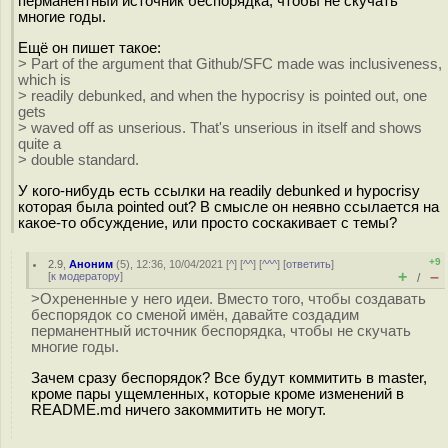
перманентный источник беспорядка, чтобы не скучать
многие годы.
Ещё он пишет такое:
> Part of the argument that Github/SFC made was inclusiveness,
which is
> readily debunked, and when the hypocrisy is pointed out, one
gets
> waved off as unserious. That's unserious in itself and shows
quite a
> double standard.
У кого-нибудь есть ссылки на readily debunked и hypocrisy
которая была pointed out? В смысле он неявно ссылается на
какое-то обсуждение, или просто соскакивает с темы?
+9
2.9
,
Аноним
(
5
), 12:36, 10/04/2021 [
^
] [
^^
] [
^^^
] [
ответить
]
+
–
[
к модератору
]
/
>Охрененные у него идеи. Вместо того, чтобы создавать
беспорядок со сменой имён, давайте создадим
перманентный источник беспорядка, чтобы не скучать
многие годы.
Зачем сразу беспорядок? Все будут коммитить в master,
кроме пары ущемленных, которые кроме изменений в
README.md ничего закоммитить не могут.