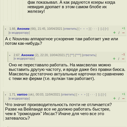
фак показывал. А как радуются юзеры когда
невидия дропает в этом самом блобе их
железку!
+1
1.66
,
Аноним
(
66
), 21:45, 10/04/2021 [
ответить
] [
﹢﹢﹢
] [
· · ·
]
[
↓
] [
↑
]
+
–
[
к модератору
]
/
А с Nouveau аппаратное ускорение там работает уже или
потом как-нибудь?
–1
2.67
,
Аноним
(
2
), 22:20, 10/04/2021 [
^
] [
^^
] [
^^^
] [
ответить
]
+
–
[
к модератору
]
/
Оно не переставало работать. На максвелах можно
выставить другую частоту, и вроде даже без правки биоса.
Максвелы достаточно актуальные карточки по сравнению
с теми же ферми (т.е. вулкан там работает).
+1
1.71
,
vantoo
(
ok
), 00:03, 11/04/2021 [
ответить
] [
﹢﹢﹢
] [
· · ·
]
[
↓
] [
↑
]
+
–
[
к модератору
]
/
Что значит производительность почти не отличается?
Разве на Вейланде все не должно работать быстрее,
чем в "громоздких" Иксах? Иначе для чего все это
затевалось?