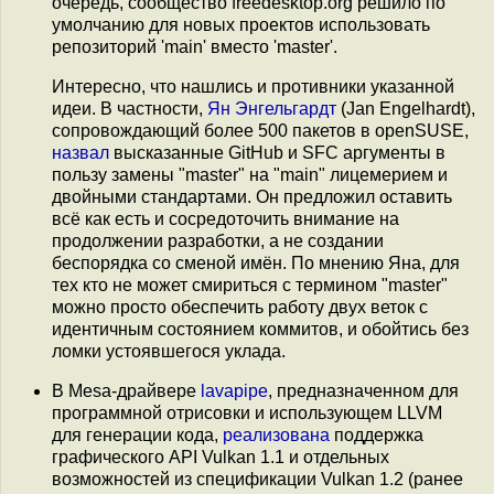
очередь, сообщество freedesktop.org решило по
умолчанию для новых проектов использовать
репозиторий 'main' вместо 'master'.
Интересно, что нашлись и противники указанной
идеи. В частности,
Ян Энгельгардт
(Jan Engelhardt),
сопровождающий более 500 пакетов в openSUSE,
назвал
высказанные GitHub и SFC аргументы в
пользу замены "master" на "main" лицемерием и
двойными стандартами. Он предложил оставить
всё как есть и сосредоточить внимание на
продолжении разработки, а не создании
беспорядка со сменой имён. По мнению Яна, для
тех кто не может смириться с термином "master"
можно просто обеспечить работу двух веток с
идентичным состоянием коммитов, и обойтись без
ломки устоявшегося уклада.
В Mesa-драйвере
lavapipe
, предназначенном для
программной отрисовки и использующем LLVM
для генерации кода,
реализована
поддержка
графического API Vulkan 1.1 и отдельных
возможностей из спецификации Vulkan 1.2 (ранее