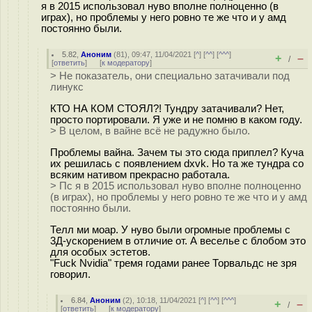
я в 2015 использовал нуво вполне полноценно (в
играх), но проблемы у него ровно те же что и у амд
постоянно были.
5.82
,
Аноним
(
81
), 09:47, 11/04/2021 [
^
] [
^^
] [
^^^
]
+
–
/
[
ответить
]
[
к модератору
]
> Не показатель, они специально затачивали под
линукс
КТО НА КОМ СТОЯЛ?! Тундру затачивали? Нет,
просто портировали. Я уже и не помню в каком году.
> В целом, в вайне всё не радужно было.
Проблемы вайна. Зачем ты это сюда приплел? Куча
их решилась с появлением dxvk. Но та же тундра со
всяким нативом прекрасно работала.
> Пс я в 2015 использовал нуво вполне полноценно
(в играх), но проблемы у него ровно те же что и у амд
постоянно были.
Телл ми моар. У нуво были огромные проблемы с
3Д-ускорением в отличие от. А веселье с блобом это
для особых эстетов.
"Fuck Nvidia" тремя годами ранее Торвальдс не зря
говорил.
6.84
,
Аноним
(
2
), 10:18, 11/04/2021 [
^
] [
^^
] [
^^^
]
+
–
/
[
ответить
]
[
к модератору
]