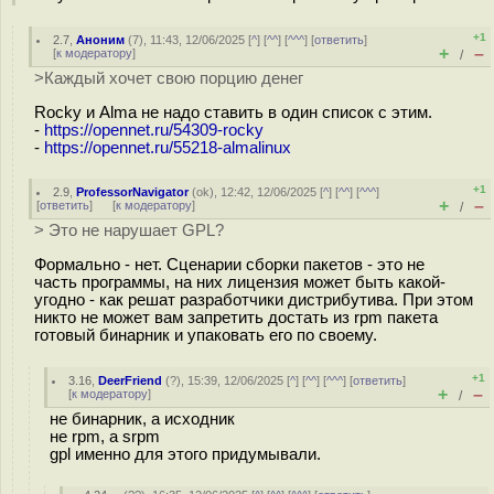
+1
2.7
,
Аноним
(
7
), 11:43, 12/06/2025 [
^
] [
^^
] [
^^^
] [
ответить
]
+
–
[
к модератору
]
/
>Каждый хочет свою порцию денег
Rocky и Alma не надо ставить в один список с этим.
-
https://opennet.ru/54309-rocky
-
https://opennet.ru/55218-almalinux
+1
2.9
,
ProfessorNavigator
(
ok
), 12:42, 12/06/2025 [
^
] [
^^
] [
^^^
]
+
–
[
ответить
]
[
к модератору
]
/
> Это не нарушает GPL?
Формально - нет. Сценарии сборки пакетов - это не
часть программы, на них лицензия может быть какой-
угодно - как решат разработчики дистрибутива. При этом
никто не может вам запретить достать из rpm пакета
готовый бинарник и упаковать его по своему.
+1
3.16
,
DeerFriend
(
?
), 15:39, 12/06/2025 [
^
] [
^^
] [
^^^
] [
ответить
]
+
–
[
к модератору
]
/
не бинарник, а исходник
не rpm, а srpm
gpl именно для этого придумывали.