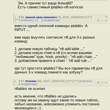
Эм. А причем тут ваще firewalld?
Есть совместимый iptables-nft-services
+1
4.54
,
иванов иван иванович
(
?
), 15:55, 13/06/2025 [
^
] [
^^
]
+
–
[
^^^
] [
ответить
]
[
↑
] [
к модератору
]
/
вместо одной логичной команды iptables -A
INPUT ...
вам надо выучить синтаксис nft для 3-х разных
команд:
1. делаем новую таблицу "nft add table ..."
2. делаем новую chain в nft (со всеми вашими
"любимыми" type, hook, priority) - "nft add chain ..."
3. добавляем правило в chain - "nft add rule ..."
где тут простота iptables? Вы все параметры nft для
данных 3-х команд помните как азбуку?
4.57
,
Аноним
(
56
), 19:27, 13/06/2025 [
^
] [
^^
] [
^^^
] [
ответить
]
+
–
/
[
к модератору
]
nftables не осилил
есть мнение, что nftables не удались
потому им на замену идут какие-то новые таблес,
забыл название, невозможно упомнить постоянно
меняющееся ;-)