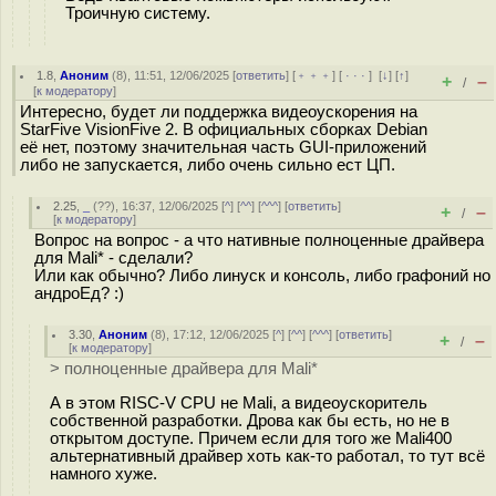
Троичную систему.
1.8
,
Аноним
(
8
), 11:51, 12/06/2025 [
ответить
] [
﹢﹢﹢
] [
· · ·
]
[
↓
] [
↑
]
+
–
/
[
к модератору
]
Интересно, будет ли поддержка видеоускорения на
StarFive VisionFive 2. В официальных сборках Debian
её нет, поэтому значительная часть GUI-приложений
либо не запускается, либо очень сильно ест ЦП.
2.25
,
_
(
??
), 16:37, 12/06/2025 [
^
] [
^^
] [
^^^
] [
ответить
]
+
–
/
[
к модератору
]
Вопрос на вопрос - а что нативные полноценные драйвера
для Mali* - сделали?
Или как обычно? Либо линуск и консоль, либо графоний но
андроЕд? :)
3.30
,
Аноним
(
8
), 17:12, 12/06/2025 [
^
] [
^^
] [
^^^
] [
ответить
]
+
–
/
[
к модератору
]
> полноценные драйвера для Mali*
А в этом RISC-V CPU не Mali, а видеоускоритель
собственной разработки. Дрова как бы есть, но не в
открытом доступе. Причем если для того же Mali400
альтернативный драйвер хоть как-то работал, то тут всё
намного хуже.