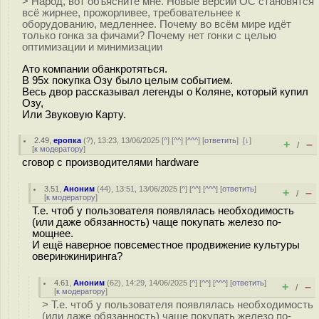
> Народ, вот объясните мне. Новые версии ОС становятся
всё жирнее, прожорливее, требовательнее к
оборудованию, медленнее. Почему во всём мире идёт
только гонка за фичами? Почему нет гонки с целью
оптимизации и минимизации
Ато компании обанкротяться.
В 95х покупка Озу было целым событием.
Весь двор рассказывал легенды о Коляне, который купил
Озу,
Или Звуковую Карту.
2.49
,
еропка
(
?
), 13:23, 13/06/2025 [
^
] [
^^
] [
^^^
] [
ответить
]
[
↓
]
+
–
/
[
к модератору
]
сговор с производителями hardware
3.51
,
Аноним
(
44
), 13:51, 13/06/2025 [
^
] [
^^
] [
^^^
] [
ответить
]
+
–
/
[
к модератору
]
Т.е. чтоб у пользователя появлялась необходимость
(или даже обязанность) чаще покупать железо по-
мощнее.
И ещё наверное повсеместное продвижение культуры
оверинжиниринга?
4.61
,
Аноним
(
62
), 14:29, 14/06/2025 [
^
] [
^^
] [
^^^
] [
ответить
]
+
–
/
[
к модератору
]
> Т.е. чтоб у пользователя появлялась необходимость
(или даже обязанность) чаще покупать железо по-