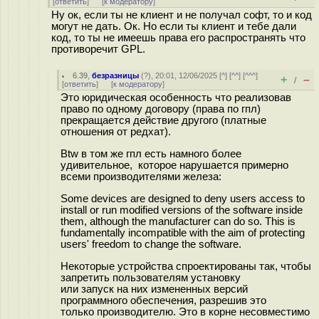
[
ответить
]
[
к модератору
]
Ну ок, если ты не клиент и не получал софт, то и код
могут не дать. Ок. Но если ты клиент и тебе дали
код, то ты не имеешь права его распространять что
противоречит GPL.
6.39
,
безразницы
(
?
), 20:01, 12/06/2025 [
^
] [
^^
] [
^^^
]
+
–
/
[
ответить
]
[
к модератору
]
Это юридическая особенность что реализовав
право по одному договору (права по гпл)
прекращается действие другого (платные
отношения от редхат).
Btw в том же гпл есть намного более
удивительное, которое нарушается примерно
всеми производителями железа:
Some devices are designed to deny users access to
install or run modified versions of the software inside
them, although the manufacturer can do so. This is
fundamentally incompatible with the aim of protecting
users' freedom to change the software.
Некоторые устройства спроектированы так, чтобы
запретить пользователям установку
или запуск на них измененных версий
программного обеспечения, разрешив это
только производителю. Это в корне несовместимо