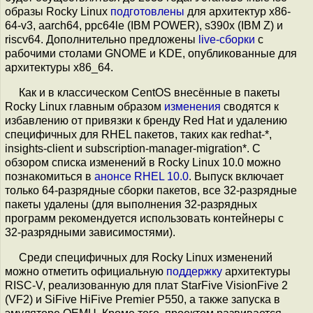
образы Rocky Linux
подготовлены
для архитектур x86-
64-v3, aarch64, ppc64le (IBM POWER), s390x (IBM Z) и
riscv64. Дополнительно предложены
live-сборки
с
рабочими столами GNOME и KDE, опубликованные для
архитектуры x86_64.
Как и в классическом CentOS внесённые в пакеты
Rocky Linux главным образом
изменения
сводятся к
избавлению от привязки к бренду Red Hat и удалению
специфичных для RHEL пакетов, таких как redhat-*,
insights-client и subscription-manager-migration*. С
обзором списка изменений в Rocky Linux 10.0 можно
познакомиться в
анонсе RHEL 10.0
. Выпуск включает
только 64-разрядные сборки пакетов, все 32-разрядные
пакеты удалены (для выполнения 32-разрядных
программ рекомендуется использовать контейнеры с
32-разрядными зависимостями).
Среди специфичных для Rocky Linux изменений
можно отметить официальную
поддержку
архитектуры
RISC-V, реализованную для плат StarFive VisionFive 2
(VF2) и SiFive HiFive Premier P550, а также запуска в