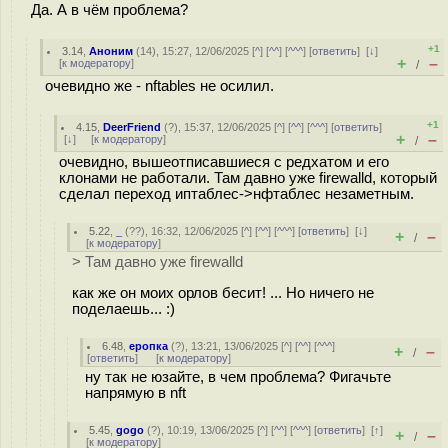
Да. А в чём проблема?
+1
3.14
,
Аноним
(
14
), 15:27, 12/06/2025 [
^
] [
^^
] [
^^^
] [
ответить
]
[
↓
]
+
–
[
к модератору
]
/
очевидно же - nftables не осилил.
+1
4.15
,
DeerFriend
(
?
), 15:37, 12/06/2025 [
^
] [
^^
] [
^^^
] [
ответить
]
+
–
[
↓
] [
к модератору
]
/
очевидно, вышеотписавшиеся с редхатом и его
клонами не работали. Там давно уже firewalld, который
сделал переход иптаблес->нфтаблес незаметным.
5.22
,
_
(
??
), 16:32, 12/06/2025 [
^
] [
^^
] [
^^^
] [
ответить
]
[
↓
]
+
–
/
[
к модератору
]
> Там давно уже firewalld
как же он моих орлов бесит! ... Но ничего не
поделаешь... :)
6.48
,
еропка
(
?
), 13:21, 13/06/2025 [
^
] [
^^
] [
^^^
]
+
–
/
[
ответить
]
[
к модератору
]
ну так не юзайте, в чем проблема? Фигачьте
напрямую в nft
5.45
,
gogo
(
?
), 10:19, 13/06/2025 [
^
] [
^^
] [
^^^
] [
ответить
]
[
↑
]
+
–
/
[
к модератору
]