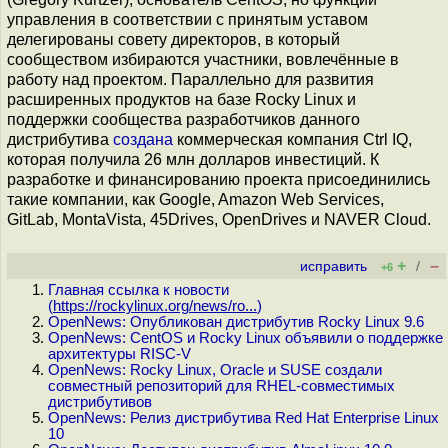
управления в соответствии с принятым уставом
делегированы совету директоров, в который
сообществом избираются участники, вовлечённые в
работу над проектом. Параллельно для развития
расширенных продуктов на базе Rocky Linux и
поддержки сообщества разработчиков данного
дистрибутива
создана
коммерческая компания Ctrl IQ,
которая получила 26 млн долларов инвестиций. К
разработке и финансированию проекта присоединились
такие компании, как Google, Amazon Web Services,
GitLab, MontaVista, 45Drives, OpenDrives и NAVER Cloud.
+
–
исправить
/
+6
Главная ссылка к новости
(
https://rockylinux.org/news/ro...
)
OpenNews: Опубликован дистрибутив Rocky Linux 9.6
OpenNews: CentOS и Rocky Linux объявили о поддержке
архитектуры RISC-V
OpenNews: Rocky Linux, Oracle и SUSE создали
совместный репозиторий для RHEL-совместимых
дистрибутивов
OpenNews: Релиз дистрибутива Red Hat Enterprise Linux
10