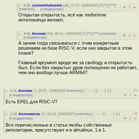
4.32
,
commiethebeastie
(
ok
), 17:27, 12/06/2025 [
^
] [
^^
] [
^^^
]
+
–
/
[
ответить
]
[
к модератору
]
Открытая открытость, всё как любители
интелокапца желают.
4.43
,
Аноним
(
43
), 06:14, 13/06/2025 [
^
] [
^^
] [
^^^
] [
ответить
]
+
–
/
[
к модератору
]
А зачем тогда связываться с этим конкретным
решением на базе RISC-V, если оно закрытое в этом
плане?
Главный аргумент вроде же за свободу и открытость
был. Если без закрытых дров полноценно не работает,
чем оно вообще лучше ARM64?
+1
1.11
,
Аноним
(
-
), 15:01, 12/06/2025 [
ответить
] [
﹢﹢﹢
] [
· · ·
]
[
↑
]
+
–
[
к модератору
]
/
Есть EPEL для RISC-V?
–1
1.20
,
Анониматор
(
?
), 16:29, 12/06/2025 [
ответить
] [
﹢﹢﹢
] [
· · ·
]
[
↓
]
+
–
[
к модератору
]
/
Все перечисленные в статье якобы собственные
репозитории, присутствуют и в almalinux, 1 в 1.