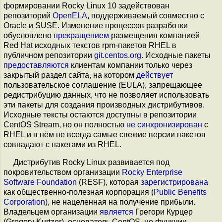
формировании Rocky Linux 10 задействован
репозиторий
OpenELA
, поддерживаемый совместно с
Oracle и SUSE. Изменение процессов разработки
обусловлено
прекращением
размещения компанией
Red Hat исходных текстов rpm-пакетов RHEL в
публичном репозитории
git.centos.org
. Исходные пакеты
предоставляются
клиентам компании только через
закрытый раздел сайта, на котором
действует
пользовательское соглашение (EULA), запрещающее
редистрибуцию данных, что не позволяет использовать
эти пакеты для создания производных дистрибутивов.
Исходные тексты остаются доступны в репозитории
CentOS Stream, но он полностью
не синхронизирован
с
RHEL и в нём не всегда самые свежие версии пакетов
совпадают с пакетами из RHEL.
Дистрибутив Rocky Linux развивается под
покровительством организации
Rocky Enterprise
Software Foundation
(RESF), которая
зарегистрирована
как общественно-полезная корпорация (
Public Benefits
Corporation
), не нацеленная на получение прибыли.
Владельцем организации
является
Грегори Курцер
(Gregory Kurtzer), основатель CentOS, но функции