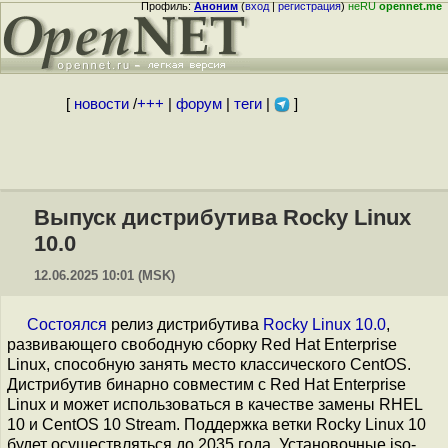
Профиль:
Аноним
(
вход
|
регистрация
)
неRU
opennet.me
[
новости
/
+++
|
форум
|
теги
|
]
Выпуск дистрибутива Rocky Linux
10.0
12.06.2025 10:01 (MSK)
Состоялся
релиз дистрибутива
Rocky Linux 10.0
,
развивающего свободную сборку Red Hat Enterprise
Linux, способную занять место классического CentOS.
Дистрибутив бинарно совместим с Red Hat Enterprise
Linux и может использоваться в качестве замены RHEL
10 и CentOS 10 Stream. Поддержка ветки Rocky Linux 10
будет осуществляться до 2035 года. Установочные iso-