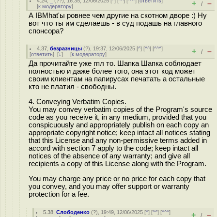
4.24
,
_
(
??
), 16:35, 12/06/2025 [
^
] [
^^
] [
^^^
] [
ответить
]
+
–
/
[
к модератору
]
А IBMhat'ы ровнее чем другие на скотном дворе :) Ну
вот что ты им сделаешь - в суд подашь на главного
спонсора?
4.37
,
безразницы
(
?
), 19:37, 12/06/2025 [
^
] [
^^
] [
^^^
]
+
–
/
[
ответить
]
[
↓
] [
к модератору
]
Да прочитайте уже гпл то. Шапка Шапка соблюдает
полностью и даже более того, она этот код может
своим клиентам на папирусах печатать а остальные
кто не платил - свободны.
4. Conveying Verbatim Copies.
You may convey verbatim copies of the Program's source
code as you receive it, in any medium, provided that you
conspicuously and appropriately publish on each copy an
appropriate copyright notice; keep intact all notices stating
that this License and any non-permissive terms added in
accord with section 7 apply to the code; keep intact all
notices of the absence of any warranty; and give all
recipients a copy of this License along with the Program.
You may charge any price or no price for each copy that
you convey, and you may offer support or warranty
protection for a fee.
5.38
,
Слободенко
(
?
), 19:49, 12/06/2025 [
^
] [
^^
] [
^^^
]
+
–
/