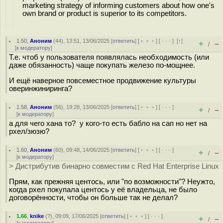
marketing strategy of informing customers about how one's
own brand or product is superior to its competitors.
1.50
,
Аноним
(
44
), 13:51, 13/06/2025 [
ответить
] [
﹢﹢﹢
] [
· · ·
]
[
↑
]
+
–
/
[
к модератору
]
Т.е. чтоб у пользователя появлялась необходимость (или
даже обязанность) чаще покупать железо по-мощнее.
И ещё наверное повсеместное продвижение культуры
оверинжиниринга?
1.58
,
Аноним
(
56
), 19:28, 13/06/2025 [
ответить
] [
﹢﹢﹢
] [
· · ·
]
+
–
/
[
к модератору
]
а для чего хана то? у кого-то есть бабло на сап но нет на
рхел/зюзю?
1.60
,
Аноним
(
60
), 09:48, 14/06/2025 [
ответить
] [
﹢﹢﹢
] [
· · ·
]
+
–
/
[
к модератору
]
> Дистрибутив бинарно совместим с Red Hat Enterprise Linux
Прям, как прежняя центось, или "по возможности"? Неужто,
когда рхел покупала центось у её владельца, не было
договорённости, чтобы он больше так не делал?
1.66
,
knike
(
?
), 09:09, 17/06/2025 [
ответить
] [
﹢﹢﹢
] [
· · ·
]
+
–
/