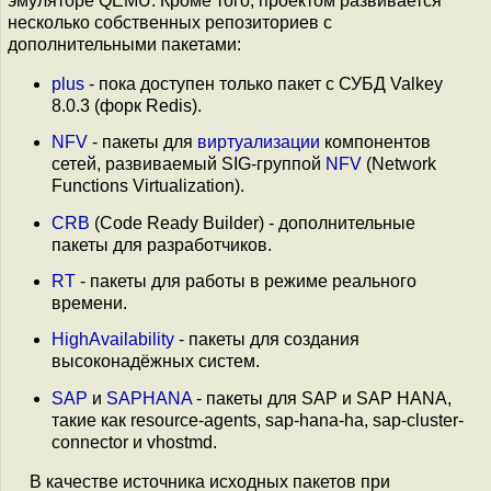
эмуляторе QEMU. Кроме того, проектом развивается
несколько собственных репозиториев с
дополнительными пакетами:
plus
- пока доступен только пакет с СУБД Valkey
8.0.3 (форк Redis).
NFV
- пакеты для
виртуализации
компонентов
сетей, развиваемый SIG-группой
NFV
(Network
Functions Virtualization).
CRB
(Code Ready Builder) - дополнительные
пакеты для разработчиков.
RT
- пакеты для работы в режиме реального
времени.
HighAvailability
- пакеты для создания
высоконадёжных систем.
SAP
и
SAPHANA
- пакеты для SAP и SAP HANA,
такие как resource-agents, sap-hana-ha, sap-cluster-
connector и vhostmd.
В качестве источника исходных пакетов при