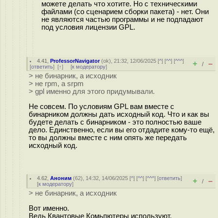
можете делать что хотите. Но с техническими
файлами (со сценарием сборки пакета) - нет. Они
не являются частью программы и не подпадают
под условия лицензии GPL.
4.41
,
ProfessorNavigator
(
ok
), 21:32, 12/06/2025 [
^
] [
^^
] [
^^^
]
+
–
/
[
ответить
]
[
↑
] [
к модератору
]
> не бинарник, а исходник
> не rpm, а srpm
> gpl именно для этого придумывали.
Не совсем. По условиям GPL вам вместе с
бинарником должны дать исходный код. Что и как вы
будете делать с бинарником - это полностью ваше
дело. Единственно, если вы его отдадите кому-то ещё,
то вы должны вместе с ним опять же передать
исходный код.
4.62
,
Аноним
(
62
), 14:32, 14/06/2025 [
^
] [
^^
] [
^^^
] [
ответить
]
+
–
/
[
к модератору
]
> не бинарник, а исходник
Вот именно.
Ведь Квантовые Комьпютеры используют.