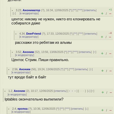
+1
3.23
,
Анониматор
(
?
), 16:34, 12/06/2025 [
^
] [
^^
] [
^^^
] [
ответить
]
+
–
[
↓
] [
к модератору
]
/
центос никому не нужен, никто его клонировать не
собирался даже
–4
4.34
,
DeerFriend
(
?
), 17:33, 12/06/2025 [
^
] [
^^
] [
^^^
] [
ответить
]
+
–
[
к модератору
]
/
расскажи это ребятам из альмы
3.52
,
Аноним
(
52
), 13:56, 13/06/2025 [
^
] [
^^
] [
^^^
] [
ответить
]
[
↑
]
+
–
/
[
к модератору
]
Центос Стрим. Пиши правильно.
2.56
,
Аноним
(
56
), 19:24, 13/06/2025 [
^
] [
^^
] [
^^^
] [
ответить
]
[
↑
]
+
–
/
[
к модератору
]
тут вроде байт в байт
1.2
,
Аноним
(
2
), 10:17, 12/06/2025 [
ответить
] [
﹢﹢﹢
] [
· · ·
]
[
↓
] [
↑
]
+
–
/
[
к модератору
]
Iptables окончательно выпилили?
2.4
,
еропка
(
?
), 10:36, 12/06/2025 [
^
] [
^^
] [
^^^
] [
ответить
]
[
↓
]
+
–
/
[
к модератору
]