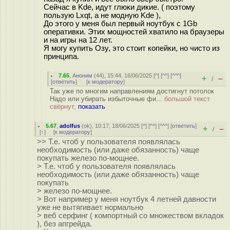
Сейчас в Kde, идут глюки дикие. ( поэтому
пользую Lxqt, а не модную Kde ),
До этого у меня был первый ноутбук с 1Gb
оперативки. Этих мощностей хватило на браузеры
и на игры на 12 лет.
Я могу купить Озу, это стоит копейки, но чисто из
принципа.
7.65
,
Аноним
(
44
), 15:44, 16/06/2025 [
^
] [
^^
] [
^^^
]
+
–
/
[
ответить
]
[
к модератору
]
Так уже по многим направлениям достигнут потолок
Надо или убирать избыточные фи...
большой текст
свёрнут,
показать
5.67
,
adolfus
(
ok
), 10:17, 18/06/2025 [
^
] [
^^
] [
^^^
] [
ответить
]
+
–
/
[
↑
] [
к модератору
]
>> Т.е. чтоб у пользователя появлялась
необходимость (или даже обязанность) чаще
покупать железо по-мощнее.
> Т.е. чтоб у пользователя появлялась
необходимость (или даже обязанность) чаще
покупать
> железо по-мощнее.
> Вот например у меня ноутбук 4 летней давности
уже не вытягивает нормально
> веб серфинг ( компортный со множеством вкладок
), без апгрейда.