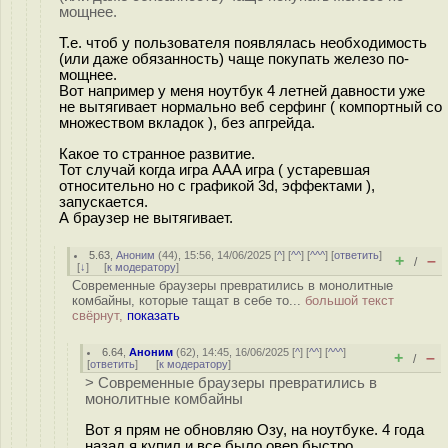
мощнее.
Т.е. чтоб у пользователя появлялась необходимость
(или даже обязанность) чаще покупать железо по-
мощнее.
Вот например у меня ноутбук 4 летней давности уже
не вытягивает нормально веб серфинг ( компортный со
множеством вкладок ), без апгрейда.
Какое то странное развитие.
Тот случай когда игра AAA игра ( устаревшая
относительно но с графикой 3d, эффектами ),
запускается.
А браузер не вытягивает.
5.63
,
Аноним
(
44
), 15:56, 14/06/2025 [
^
] [
^^
] [
^^^
] [
ответить
]
+
–
/
[
↓
] [
к модератору
]
Современные браузеры превратились в монолитные
комбайны, которые тащат в себе то...
большой текст
свёрнут,
показать
6.64
,
Аноним
(
62
), 14:45, 16/06/2025 [
^
] [
^^
] [
^^^
]
+
–
/
[
ответить
]
[
к модератору
]
> Современные браузеры превратились в
монолитные комбайны
Вот я прям не обновляю Озу, на ноутбуке. 4 года
назад я купил и все было овер быстро.