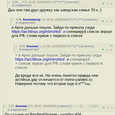
2.26
,
_
(
??
), 16:38, 12/06/2025 [
^
] [
^^
] [
^^^
] [
ответить
]
+
–
/
[
к модератору
]
Дык они там друг-дружку как шведская семья 70-х :)
3.29
,
Анониматор
(
?
), 16:51, 12/06/2025 [
^
] [
^^
] [
^^^
] [
ответить
]
+
–
/
[
к модератору
]
в Арче дальше пошли. Зайди по приколу сюда
https://archlinux.org/mirrorlist/ и
сгенерируй список зеркал
для РФ, слови кринж с первого в списке
+3
4.33
,
Аноним
(
-
), 17:33, 12/06/2025 [
^
] [
^^
] [
^^^
] [
ответить
]
+
–
[
к модератору
]
/
> в Арче дальше пошли. Зайди по приколу сюда
https://archlinux.org/mirrorlist/ и
сгенерируй
> список зеркал для РФ, слови кринж с первого в
списке
Да вроде все ок. Не очень понятно правда чем
archlinux.gaу отличается от mirror.yandex.ru
Наверное потому что второе еще и п***сы.
1.27
,
Аноним
(
27
), 16:42, 12/06/2025 [
ответить
] [
﹢﹢﹢
] [
· · ·
]
[
↓
] [
↑
]
+
–
/
[
к модератору
]
По ссылке на ResilientStorage - ошибка 404