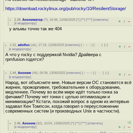
https://download.rockylinux.org/pub/rocky/10/ResilientStorage/
2.28
,
Анониматор
(
?
), 16:46, 12/06/2025 [
^
] [
^^
] [
^^^
] [
ответить
]
+
–
/
[
к модератору
]
у альмы точно так же 404
1.31
,
adolfus
(
ok
), 17:19, 12/06/2025 [
ответить
] [
﹢﹢﹢
] [
· · ·
]
[
↑
]
+
–
/
[
к модератору
]
А что у rocky с поддержкой Nvidia? Драйвера с
rpmfusion годятся?
1.44
,
Аноним
(
44
), 09:39, 13/06/2025 [
ответить
] [
﹢﹢﹢
] [
· · ·
]
[
↓
]
+
–
/
[
к модератору
]
Народ, вот объясните мне. Новые версии ОС становятся всё
жирнее, прожорливее, требовательнее к оборудованию,
медленнее. Почему во всём мире идёт только гонка за
фичами? Почему нет гонки с целью оптимизации и
минимизации? Кстати, похожий вопрос в одном из интервью
задавал Кен Томпсон, когда говорил о переусложнении
современных систем (и производных Unix в частности).
+2
2.46
,
Аноним
(
62
), 10:54, 13/06/2025 [
^
] [
^^
] [
^^^
] [
ответить
]
+
–
[
к модератору
]
/