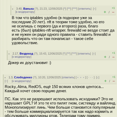
+1
3.40
,
Ванька
(
?
), 21:23, 12/06/2025 [
^
] [
^^
] [
^^^
] [
ответить
]
[
↑
]
+
–
[
к модератору
]
/
В том что iptables удобно (в подкорке уже за
последние 20 лет). nft в теории тоже удобно, но его
не осилишь с первого (да и второго) раза, благо
есть (был) iptables-nft wrapper. firewalld не везде стоит да
и не нужен он ради одного правила - ставить firewalld и
разбирать что он там понаписал - такое себе
удовольствие.
+1
2.17
,
Вездеход
(
?
), 15:43, 12/06/2025 [
^
] [
^^
] [
^^^
] [
ответить
]
[
↑
]
+
–
[
к модератору
]
/
Докер их доустановит :)
+1
1.3
,
Слободенко
(
?
), 10:20, 12/06/2025 [
ответить
] [
﹢﹢﹢
] [
· · ·
]
[
↓
]
+
–
[
↑
] [
к модератору
]
/
Rocky, Alma, RedOS, ещё 150 всяких клонов центоса...
Каждый хочет свою порцию денег.
ПС. Как это не разрешают использовать исходники? Это не
нарушает GPL? И это те кто пилят гном, системду и вайлянд.
Монополизируют линь. Чем больше становится популярным
- тем больше коммерциализируется так как надо кормить и
обслуживать миллионы ртов. Телеграм тому пример.