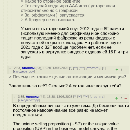
> Какое то странное развитие.
> Тот случай когда игра AAA игра ( устаревшая
относительно но с графикой
> 3d, эффектами ), запускается.
> А браузер не вытягивает.
У меня есть старенький ноут 2012 года с 8Г памяти
(использую именно для серфинга) и он спокойно
тащит последний файрфокс из репы федоры с
полусотней открытых вкладок. На рабочем ноуте
2021 года с 32Г вообще проблем нет, если не
запускать в виртуалке виндовс отдавая ей 16 Г и три
ядра.
2.53
,
Аноним
(
53
), 15:28, 13/06/2025 [
^
] [
^^
] [
^^^
] [
ответить
]
[
↑
]
+
–
/
[
к модератору
]
> Почему нет гонки с целью оптимизации и минимизации?
Заплатишь за неё? Сколько? А остальные вокруг тебя?
3.55
,
Аноним
(
44
), 16:30, 13/06/2025 [
^
] [
^^
] [
^^^
] [
ответить
]
+
–
/
[
к модератору
]
В определённых нишах - это уже тема. До бесконечности
постоянное наворачивание всё равно не может
продолжаться.
The unique selling proposition (USP) or the unique value
proposition (UVP) in the business model canvas, is the