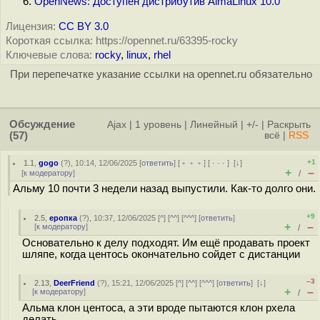
OpenNews: Доступен дистрибутив AlmaLinux 10.0
Лицензия:
CC BY 3.0
Короткая ссылка: https://opennet.ru/63395-rocky
Ключевые слова:
rocky
,
linux
,
rhel
При перепечатке указание ссылки на opennet.ru обязательно
Обсуждение
Ajax
|
1 уровень
|
Линейный
|
+/-
|
Раскрыть
(57)
всё
|
RSS
+1
1.1
,
gogo
(
?
), 10:14, 12/06/2025 [
ответить
] [
﹢﹢﹢
] [
· · ·
]
[
↓
]
+
–
[
к модератору
]
/
Альму 10 почти 3 недели назад выпустили. Как-то долго они.
+9
2.5
,
еропка
(
?
), 10:37, 12/06/2025 [
^
] [
^^
] [
^^^
] [
ответить
]
+
–
[
к модератору
]
/
Основательно к делу подходят. Им ещё продавать проект
шляпе, когда центось окончательно сойдет с дистанции
–3
2.13
,
DeerFriend
(
?
), 15:21, 12/06/2025 [
^
] [
^^
] [
^^^
] [
ответить
]
[
↓
]
+
–
[
к модератору
]
/
Альма клон центоса, а эти вроде пытаются клон рхела
делать.