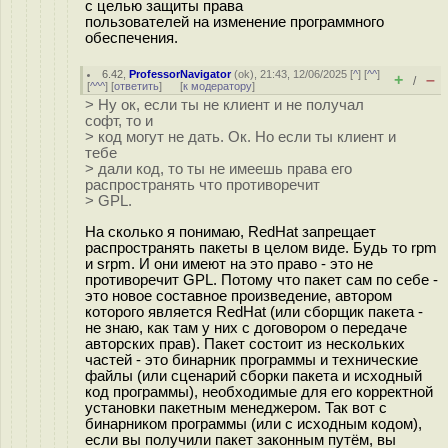
с целью защиты права
пользователей на изменение программного
обеспечения.
6.42
,
ProfessorNavigator
(
ok
), 21:43, 12/06/2025 [
^
] [
^^
]
+
–
/
[
^^^
] [
ответить
]
[
к модератору
]
> Ну ок, если ты не клиент и не получал
софт, то и
> код могут не дать. Ок. Но если ты клиент и
тебе
> дали код, то ты не имеешь права его
распространять что противоречит
> GPL.
На сколько я понимаю, RedHat запрещает
распространять пакеты в целом виде. Будь то rpm
и srpm. И они имеют на это право - это не
противоречит GPL. Потому что пакет сам по себе -
это новое составное произведение, автором
которого является RedHat (или сборщик пакета -
не знаю, как там у них с договором о передаче
авторских прав). Пакет состоит из нескольких
частей - это бинарник программы и технические
файлы (или сценарий сборки пакета и исходный
код программы), необходимые для его корректной
установки пакетным менеджером. Так вот с
бинарником программы (или с исходным кодом),
если вы получили пакет законным путём, вы