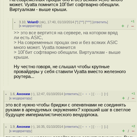
может. Vyatta помнится 10Гбит софтварно обещали.
Виртуалкам - выше крыши.
+1
3.10
,
VolanD
(
ok
), 17:40, 01/10/2014 [
^
] [
^^
] [
^^^
] [
ответить
]
+
–
[
к модератору
]
/
>> это все вертится на сервере, на котором вряд
ли есть ASIC,
> На современных процах оно и без всяких ASIC
много может. Vyatta помнится
> 10Гбит софтварно обещали. Виртуалкам - выше
крыши.
Ну честно говоря, не слышал чтобы крупные
провайдеры у себя ставили Vyatta вместо железного
роутера...
+1
1.6
,
Аноним
(
-
), 12:47, 01/10/2014 [
ответить
] [
﹢﹢﹢
] [
· · ·
]
[
↑
]
+
–
[
к модератору
]
/
это всё нужно чтобы бриджи с опенвпнами не соединять
руками в арендуемых окружениях? хороший шаг в светлое
будущее империалистического вендорлока.
+2
1.9
,
Аноним
(
-
), 16:35, 01/10/2014 [
ответить
] [
﹢﹢﹢
] [
· · ·
]
[
↓
]
+
–
[
к модератору
]
/