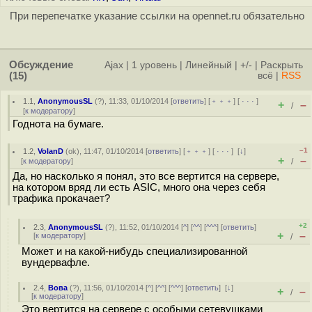
При перепечатке указание ссылки на opennet.ru обязательно
Обсуждение
Ajax
|
1 уровень
|
Линейный
|
+/-
|
Раскрыть
(15)
всё
|
RSS
1.1
,
AnonymousSL
(
?
), 11:33, 01/10/2014 [
ответить
] [
﹢﹢﹢
] [
· · ·
]
+
–
/
[
к модератору
]
Годнота на бумаге.
–1
1.2
,
VolanD
(
ok
), 11:47, 01/10/2014 [
ответить
] [
﹢﹢﹢
] [
· · ·
]
[
↓
]
+
–
[
к модератору
]
/
Да, но насколько я понял, это все вертится на сервере,
на котором вряд ли есть ASIC, много она через себя
трафика прокачает?
+2
2.3
,
AnonymousSL
(
?
), 11:52, 01/10/2014 [
^
] [
^^
] [
^^^
] [
ответить
]
+
–
[
к модератору
]
/
Может и на какой-нибудь специализированной
вундервафле.
2.4
,
Вова
(
?
), 11:56, 01/10/2014 [
^
] [
^^
] [
^^^
] [
ответить
]
[
↓
]
+
–
/
[
к модератору
]
Это вертится на сервере с особыми сетевушками