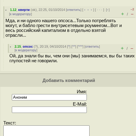
–2
1.12
,
кверти
(
ok
), 22:25, 01/10/2014 [
ответить
] [
﹢﹢﹢
] [
· · ·
]
[
↑
]
+
–
[
к модератору
]
/
Мда, и ни одного нашего опсоса...Только потреблять
могут, и бабло грести внутрисетевым роумингом...Вот и
весь российский капитализм в отдельно взятой
отрасли...
2.15
,
опсос
(
?
), 20:19, 04/10/2014 [
^
] [
^^
] [
^^^
] [
ответить
]
+
–
/
[
к модератору
]
Ой, да знали бы вы, чем они (мы) занимаемся, вы бы таких
глупостей не говорили.
Добавить комментарий
Имя:
E-Mail:
Текст: