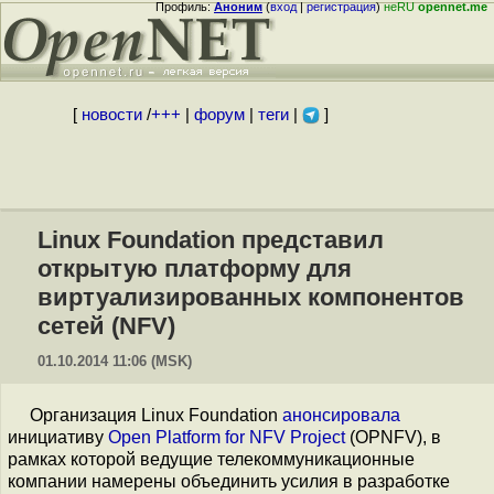
Профиль:
Аноним
(
вход
|
регистрация
)
неRU
opennet.me
[
новости
/
+++
|
форум
|
теги
|
]
Linux Foundation представил
открытую платформу для
виртуализированных компонентов
сетей (NFV)
01.10.2014 11:06 (MSK)
Организация Linux Foundation
анонсировала
инициативу
Open Platform for NFV Project
(OPNFV), в
рамках которой ведущие телекоммуникационные
компании намерены объединить усилия в разработке