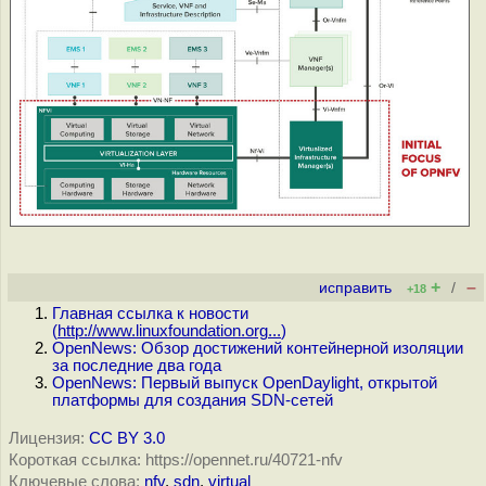
+
–
исправить
/
+18
Главная ссылка к новости
(
http://www.linuxfoundation.org...
)
OpenNews: Обзор достижений контейнерной изоляции
за последние два года
OpenNews: Первый выпуск OpenDaylight, открытой
платформы для создания SDN-сетей
Лицензия:
CC BY 3.0
Короткая ссылка: https://opennet.ru/40721-nfv
Ключевые слова:
nfv
,
sdn
,
virtual