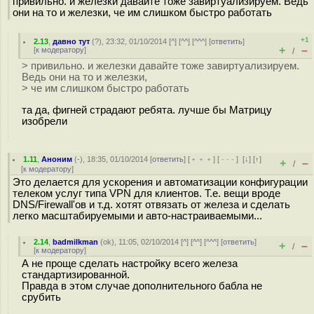
привильно. и железки давайте тоже завиртуализируем. Ведь
они на то и железки, че им слишком быстро работать
+1
2.13
,
давно тут
(
?
), 23:32, 01/10/2014 [
^
] [
^^
] [
^^^
] [
ответить
]
+
–
[
к модератору
]
/
> привильно. и железки давайте тоже завиртуализируем.
Ведь они на то и железки,
> че им слишком быстро работать
та да, фигней страдают ребята. лучше бы Матрицу
изобрели
1.11
,
Аноним
(
-
), 18:35, 01/10/2014 [
ответить
] [
﹢﹢﹢
] [
· · ·
]
[
↓
] [
↑
]
+
–
/
[
к модератору
]
Это делается для ускорения и автоматизации конфигурации
телеком услуг типа VPN для клиентов. Т.е. вещи вроде
DNS/Firewall'ов и т.д. хотят отвязать от железа и сделать
легко масштабируемыми и авто-настраиваемыми...
2.14
,
badmilkman
(
ok
), 11:05, 02/10/2014 [
^
] [
^^
] [
^^^
] [
ответить
]
+
–
/
[
к модератору
]
А не проще сделать настройку всего железа
стандартизированной.
Правда в этом случае дополнительного бабла не
срубить