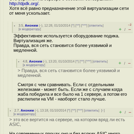
http://dpdk.org/.
Хотя всё равно предназначение этой виртуализации сети
от меня ускользает.
–2
3.5
,
Аноним
(
-
), 12:28, 01/10/2014 [
^
] [
^^
] [
^^^
] [
ответить
]
+
–
[
к модератору
]
/
Эффективнее используется оборудование подика.
Виртуализация же.
Правда, вся сеть становится более уязвимой и
медленной.
4.8
,
Аноним
(
-
), 13:20, 01/10/2014 [
^
] [
^^
] [
^^^
] [
ответить
]
+
–
/
[
к модератору
]
> Правда, вся сеть становится более уязвимой и
медленной.
Смотря с чем сравнивать. Если с отдельными
железками - может быть. Если же с случаем когда
жаба победила и все было на 1 сервере, а потом его
распилили на VM - наоборот стало лучше.
2.7
,
Аноним
(
-
), 13:18, 01/10/2014 [
^
] [
^^
] [
^^^
] [
ответить
]
[
↑
]
+
–
/
[
к модератору
]
> это все вертится на сервере, на котором вряд ли есть
ASIC,
На современных процах оно и без всяких ASIC много