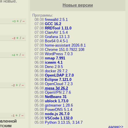
ся новые.
Новые версии
Программы:
08.08
firewalld 2.5.1
+
–
/
+3
07.08
GCC 16.2
07.08
RRDTool 1.11.0
07.08
ClamAV 1.5.4
07.08
Grafana 13.1.3
+
–
/
–2
07.08
Box64 0.4.5-1
07.08
home-assistant 2026.8.1
07.08
Chrome 151.0.7922.108
07.08
WordPress 7.0.3
+
–
/
+4
07.08
nmap 7.991
06.08
icewm 4.1
06.08
Deno 2.9.5
06.08
docker 29.7.2
06.08
OpenLDAP 2.7.0
06.08
Eclipse 7.121.0
06.08
OpenCloud 7.2.3
+
–
/
–2
06.08
mesa 3d 26.2
05.08
OpenVPN 2.7.6
05.08
NetBeans 31
05.08
ublock 1.73.0
05.08
gstreamer 1.28.6
05.08
PowerDNS 5.1.4
05.08
node.js 26.7.0
+
–
/
–1
05.08
VSCode 1.132.0
овленной
05.08
Python 3.13.15, 3.14.7
атским
далее>>