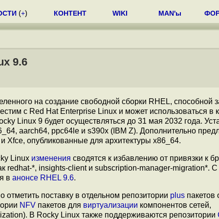
ОСТИ
(
+
)
КОНТЕНТ
WIKI
MAN'ы
ФО
x 9.6
целенного на создание свободной сборки RHEL, способной з
стим с Red Hat Enterprise Linux и может использоваться в 
cky Linux 9 будет осуществляться до 31 мая 2032 года. Ус
_64, aarch64, ppc64le и s390x (IBM Z). Дополнительно пре
 Xfce, опубликованные для архитектуры x86_64.
ky Linux
изменения
сводятся к избавлению от привязки к б
edhat-*, insights-client и subscription-manager-migration*. 
ся в
анонсе RHEL 9.6
.
 отметить поставку в отдельном репозитории
plus
пакетов 
итории
NFV
пакетов для
виртуализации
компонентов сетей,
alization). В Rocky Linux также поддерживаются репозитории