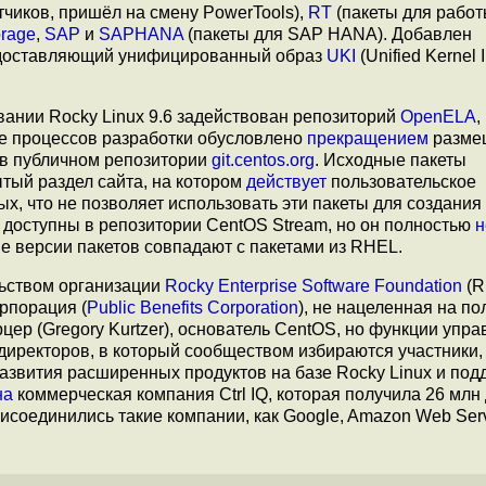
тчиков, пришёл на смену PowerTools),
RT
(пакеты для работ
orage
,
SAP
и
SAPHANA
(пакеты для SAP HANA). Добавлен
предоставляющий унифицированный образ
UKI
(Unified Kernel 
вании Rocky Linux 9.6 задействован репозиторий
OpenELA
,
е процессов разработки обусловлено
прекращением
разме
 в публичном репозитории
git.centos.org
. Исходные пакеты
тый раздел сайта, на котором
действует
пользовательское
, что не позволяет использовать эти пакеты для создания
 доступны в репозитории CentOS Stream, но он полностью
н
е версии пакетов совпадают с пакетами из RHEL.
льством организации
Rocky Enterprise Software Foundation
(R
рпорация (
Public Benefits Corporation
), не нацеленная на п
цер (Gregory Kurtzer), основатель CentOS, но функции упра
директоров, в который сообществом избираются участники,
азвития расширенных продуктов на базе Rocky Linux и под
на
коммерческая компания Ctrl IQ, которая получила 26 млн
исоединились такие компании, как Google, Amazon Web Serv