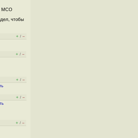
 в МСО
идел, чтобы
+
–
/
+
–
/
+
–
/
ть
+
–
/
ть
+
–
/