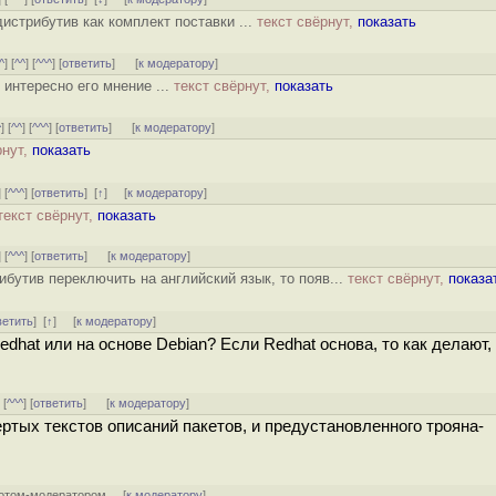
истрибутив как комплект поставки ...
текст свёрнут,
показать
^
] [
^^
] [
^^^
] [
ответить
]
[
к модератору
]
 интересно его мнение ...
текст свёрнут,
показать
^
] [
^^
] [
^^^
] [
ответить
]
[
к модератору
]
рнут,
показать
] [
^^^
] [
ответить
]
[
↑
] [
к модератору
]
текст свёрнут,
показать
] [
^^^
] [
ответить
]
[
к модератору
]
бутив переключить на английский язык, то появ...
текст свёрнут,
показа
ветить
]
[
↑
] [
к модератору
]
dhat или на основе Debian? Если Redhat основа, то как делают, 
] [
^^^
] [
ответить
]
[
к модератору
]
ртых текстов описаний пакетов, и предустановленного трояна-
отом-модератором
[
к модератору
]