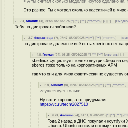
> А ты считал сколько моделей ноутов сделано на I
Это разное. Ты смотрел сколько пассатижей в мире 
2.4
,
Аноним
(
4
), 01:58, 05/06/2025 [
^
] [
^^
] [
^^^
] [
ответить
]
[
↓
] [
↑
] [
к модер
Тебя на дистроватч забанили?
3.7
,
безразницы
(
?
), 07:47, 05/06/2025 [
^
] [
^^
] [
^^^
] [
ответить
]
[
к м
на дистроваче далеко не всё есть. sberlinux нет нап
4.8
,
Герман
(
??
), 08:25, 05/06/2025 [
^
] [
^^
] [
^^^
] [
ответить
]
[
↓
] 
sberlinux существует только внутри сбера на се
sberos тоже только на корпоративных АРМ
так что они для мира фактически не существую
5.9
,
Аноним
(
9
), 10:02, 05/06/2025 [
^
] [
^^
] [
^^^
] [
ответить
>существует только
Ну вот и хорошо, а то придумали:
https://vc.ru/tech/2027519
6.24
,
Аноним
(
24
), 14:11, 05/06/2025 [
^
] [
^^
] [
^^^
] [
от
Года 2 назад в ДНС покупали ноутбуки 
Ubuntu. Ubuntu сносили потому что поль