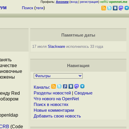
Профиль:
Аноним
(
вход
|
регистрация
)
неRU
opennet.me
РУМ
Поиск
(
теги
)
Памятные даты
17 июля
Slackware
исполнилось 33 года
анять
качестве
Навигация
тановочные
дложены
Каналы:
ренду Red
Разделы новостей
|
Сводные
С обзором
Что нового на OpenNet
Поиск в новостях
Новые комментарии
openldap
Добавить свою новость
CRB
(Code