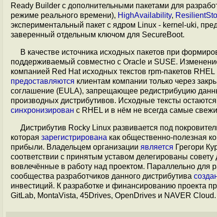
Ready Builder с дополнительными пакетами для разрабо
режиме реального времени),
HighAvailability
,
ResilientSt
экспериментальный пакет с ядром Linux - kernel-uki, 
заверенный отдельным ключом для SecureBoot.
В качестве источника исходных пакетов при формиро
поддерживаемый совместно с Oracle и SUSE. Изменени
компанией Red Hat исходных текстов rpm-пакетов RHEL
предоставляются
клиентам компании только через закры
соглашение (EULA), запрещающее редистрибуцию данных
производных дистрибутивов. Исходные тексты остаются
синхронизирован
с RHEL и в нём не всегда самые свежи
Дистрибутив Rocky Linux развивается под покровите
которая
зарегистрирована
как общественно-полезная ко
прибыли. Владельцем организации
является
Грегори Кур
соответствии с принятым уставом делегированы совету 
вовлечённые в работу над проектом. Параллельно для р
сообщества разработчиков данного дистрибутива
созда
инвестиций. К разработке и финансированию проекта пр
GitLab, MontaVista, 45Drives, OpenDrives и NAVER Cloud.