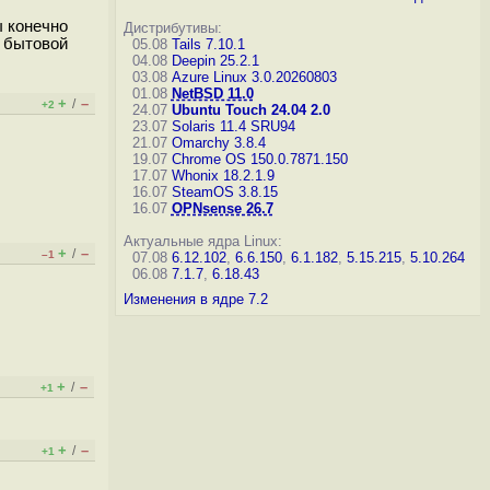
ы конечно
Дистрибутивы:
о бытовой
05.08
Tails 7.10.1
04.08
Deepin 25.2.1
03.08
Azure Linux 3.0.20260803
01.08
NetBSD 11.0
+
–
/
+2
24.07
Ubuntu Touch 24.04 2.0
23.07
Solaris 11.4 SRU94
21.07
Omarchy 3.8.4
19.07
Chrome OS 150.0.7871.150
17.07
Whonix 18.2.1.9
16.07
SteamOS 3.8.15
16.07
OPNsense 26.7
Актуальные ядра Linux:
+
–
/
–1
07.08
6.12.102
,
6.6.150
,
6.1.182
,
5.15.215
,
5.10.264
06.08
7.1.7
,
6.18.43
Изменения в ядре 7.2
+
–
/
+1
+
–
/
+1