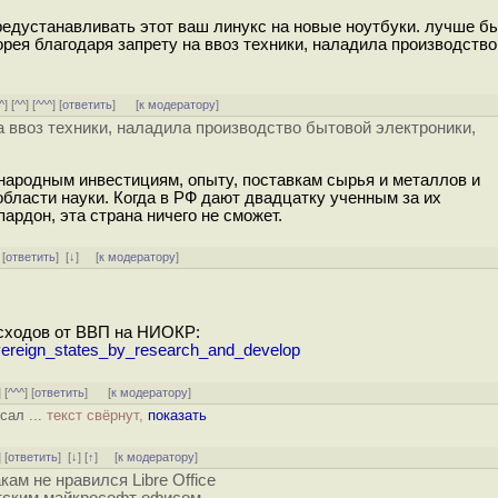
предустанавливать этот ваш линукс на новые ноутбуки. лучше б
орея благодаря запрету на ввоз техники, наладила производств
^
] [
^^
] [
^^^
] [
ответить
]
[
к модератору
]
 ввоз техники, наладила производство бытовой электроники,
народным инвестициям, опыту, поставкам сырья и металлов и
бласти науки. Когда в РФ дают двадцатку ученным за их
ардон, эта страна ничего не сможет.
 [
ответить
]
[
↓
] [
к модератору
]
асходов от ВВП на НИОКР:
_sovereign_states_by_research_and_develop
] [
^^^
] [
ответить
]
[
к модератору
]
сал ...
текст свёрнут,
показать
] [
ответить
]
[
↓
] [
↑
] [
к модератору
]
ам не нравился Libre Office