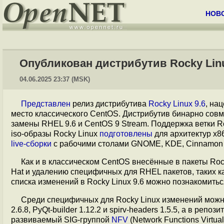
НОВ
Опубликован дистрибутив Rocky Linu
04.06.2025 23:37 (MSK)
Представлен
релиз дистрибутива
Rocky Linux 9.6
, на
место классического CentOS. Дистрибутив бинарно совме
замены RHEL 9.6 и CentOS 9 Stream. Поддержка ветки Ro
iso-образы Rocky Linux
подготовлены
для архитектур x86
live-сборки
с рабочими столами GNOME, KDE, Cinnamon и
Как и в классическом CentOS внесённые в пакеты Roc
Hat и удалению специфичных для RHEL пакетов, таких как r
списка изменений в Rocky Linux 9.6 можно познакомить
Среди специфичных для Rocky Linux изменений можно
2.6.8, PyQt-builder 1.12.2 и spirv-headers 1.5.5, а в репоз
развиваемый SIG-группой
NFV
(Network Functions Virtu