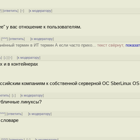
^
] [
ответить
]
[
↑
] [
к модератору
]
е" у вас отношение к пользователям.
] [
^^^
] [
ответить
]
[
к модератору
]
анённый термин в ИТ термин А если часто прихо...
текст свёрнут,
показа
ь
]
[
↓
] [
↑
] [
к модератору
]
х и в контейнерах
ссийским компаниям к собственной серверной ОС SberLinux OS
ветить
]
[
↓
] [
к модератору
]
публичные линуксы?
[
^^^
] [
ответить
]
[
к модератору
]
 словаре
] [
^^^
] [
ответить
]
[
↓
] [
к модератору
]