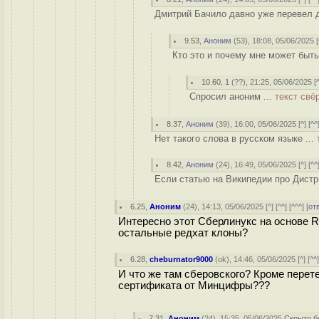
Дмитрий Бачило давно уже перевел д
9.53
,
Аноним
(
53
), 18:08, 05/06/2025 [
Кто это и почему мне может быть
10.60
,
1
(
??
), 21:25, 05/06/2025 [
Спросил аноним ...
текст свё
8.37
,
Аноним
(
39
), 16:00, 05/06/2025 [
^
] [
^^
Нет такого слова в русском языке ...
8.42
,
Аноним
(
24
), 16:49, 05/06/2025 [
^
] [
^^
Если статью на Википедии про Дистри
6.25
,
Аноним
(
24
), 14:13, 05/06/2025 [
^
] [
^^
] [
^^^
] [
от
Интересно этот Сберлинукс на основе Re
остальные редхат клоны?
6.28
,
cheburnator9000
(
ok
), 14:46, 05/06/2025 [
^
] [
^^
И что же там сберовского? Кроме перете
сертификата от Минцифры???
7.31
,
Аноним
(
24
), 15:35, 05/06/2025
Скрыто б