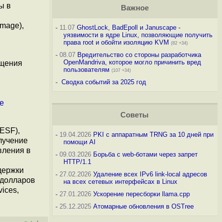
ы в
Важное
Image),
-
11.07
GhostLock, BadEpoll и Januscape -
уязвимости в ядре Linux, позволяющие получить
права root и обойти изоляцию KVM
(82 +34)
-
08.07
Вредительство со стороны разработчика
OpenMandriva, которое могло причинить вред
щения
пользователям
(107 +34)
-
Сводка событий за 2025 год
е
Советы
ESF),
-
19.04.2026
PKI с аппаратным TRNG за 10 дней при
олучение
помощи AI
вления в
-
09.03.2026
Борьба с web-ботами через запрет
HTTP/1.1
держки
-
27.02.2026
Удаление всех IPv6 link-local адресов
 долларов
на всех сетевых интерфейсах в Linux
ices,
-
27.01.2026
Ускорение пересборки llama.cpp
-
25.12.2025
Атомарные обновления в OSTree