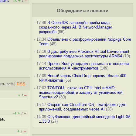
+
–
вить
/
+5
Обсуждаемые новости
-
17:49
В OpenJDK запрещён приём кода,
созданного через AI. В NetworkManager
разрешён
(66)
-
17:34
Объявлено о расформировании Nixpkgs Core
Team
(45)
-
17:19
В дистрибутиве Proxmox Virtual Environment
реализована поддержка архитектуры ARM64
(10)
-
17:14
Проект Rust утвердил правила в отношении
использования AI-инструментов
(149)
-
17:09
Новый червь ChainDrop поразил более 400
NPM-пакетов
(65)
ть всё
|
RSS
-
17:03
TONTOU - атака на CPU Intel и AMD,
позволяющая обойти защиту от уязвимостей
+
–
/
Spectre v2
(80)
-
15:17
Открыт код Cloudflare OS, платформы для
приложений, создаваемых через AI
(38)
+
–
/
+6
-
14:39
Опубликован дисплейный менеджер LightDM
ые.
1.33.0
(27)
+
–
/