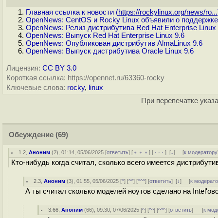
Главная ссылка к новости (
https://rockylinux.org/news/ro...
OpenNews: CentOS и Rocky Linux объявили о поддержке
OpenNews: Релиз дистрибутива Red Hat Enterprise Linux
OpenNews: Выпуск Red Hat Enterprise Linux 9.6
OpenNews: Опубликован дистрибутив AlmaLinux 9.6
OpenNews: Выпуск дистрибутива Oracle Linux 9.6
Лицензия:
CC BY 3.0
Короткая ссылка: https://opennet.ru/63360-rocky
Ключевые слова:
rocky
,
linux
При перепечатке указа
Обсуждение
(69)
1.2
,
Аноним
(
2
), 01:14, 05/06/2025 [
ответить
] [
﹢﹢﹢
] [
· · ·
]
[
↓
] [
к модератору
Кто-нибудь когда считал, сколько всего имеется дистрибути
2.3
,
Аноним
(
3
), 01:55, 05/06/2025 [
^
] [
^^
] [
^^^
] [
ответить
]
[
↓
] [
к модерат
А ты считал сколько моделей ноутов сделано на Intel'о
3.66
,
Аноним
(
66
), 09:30, 07/06/2025 [
^
] [
^^
] [
^^^
] [
ответить
]
[
к мод