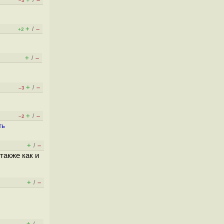
/
–3
+
–
/
+2
+
–
/
+
–
/
–3
+
–
/
–2
ть
+
–
/
также как и
+
–
/
+
–