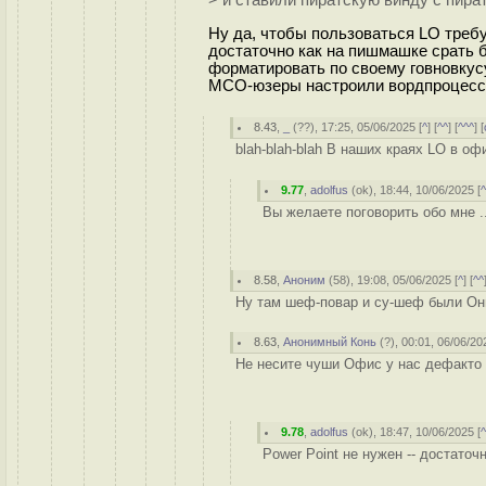
> и ставили пиратскую винду с пир
Ну да, чтобы пользоваться LO требу
достаточно как на пишмашке срать 
форматировать по своему говновкусу 
МСО-юзеры настроили вордпроцессор 
8.43
,
_
(
??
), 17:25, 05/06/2025 [
^
] [
^^
] [
^^^
] [
blah-blah-blah В наших краях LO в оф
9.77
,
adolfus
(
ok
), 18:44, 10/06/2025 [
Вы желаете поговорить обо мне .
8.58
,
Аноним
(
58
), 19:08, 05/06/2025 [
^
] [
^^
Ну там шеф-повар и су-шеф были Они
8.63
,
Анонимный Конь
(
?
), 00:01, 06/06/20
Не несите чуши Офис у нас дефакто 
9.78
,
adolfus
(
ok
), 18:47, 10/06/2025 [
Power Point не нужен -- достаточ