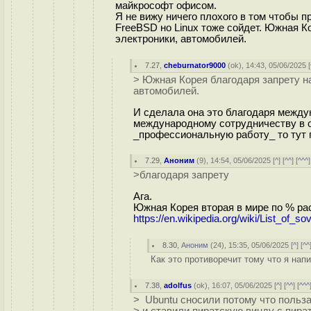
майкрософт офисом.
Я не вижу ничего плохого в том чтобы 
FreeBSD но Linux тоже сойдет. Южная К
электроники, автомобилей.
7.27
,
cheburnator9000
(
ok
), 14:43, 05/06/2025 [
> Южная Корея благодаря запрету на
автомобилей.
И сделала она это благодаря между
международному сотрудничеству в о
_профессиональную работу_ то тут п
7.29
,
Аноним
(
9
), 14:54, 05/06/2025 [
^
] [
^^
] [
^^^
]
>благодаря запрету
Ага.
Южная Корея вторая в мире по % р
https://en.wikipedia.org/wiki/List_of
8.30
,
Аноним
(
24
), 15:35, 05/06/2025 [
^
] [
^^
Как это противоречит тому что я напи
7.38
,
adolfus
(
ok
), 16:07, 05/06/2025 [
^
] [
^^
] [
^^^
> Ubuntu сносили потому что пользак