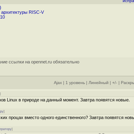
испра
)
 архитектуры RISC-V
 10
ние ссылки на opennet.ru обязательно
Ajax
|
1 уровень
|
Линейный
|
+/-
|
Раскры
]
вов Linux в природе на данный момент. Завтра появятся новые.
ору
]
вских процах вместо одного единственного? Завтра появятся нов
ератору
]