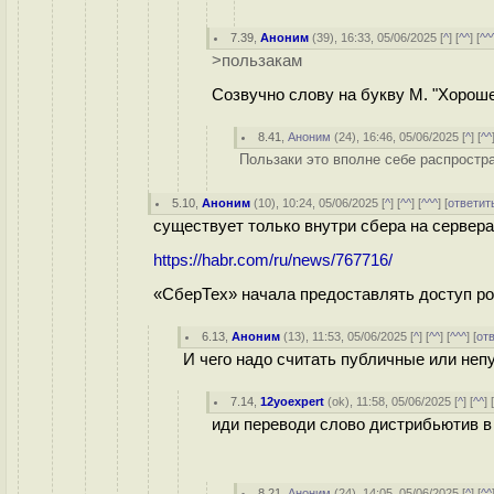
7.39
,
Аноним
(
39
), 16:33, 05/06/2025 [
^
] [
^^
] [
^^
>пользакам
Созвучно слову на букву М. "Хороше
8.41
,
Аноним
(
24
), 16:46, 05/06/2025 [
^
] [
^^
Пользаки это вполне себе распростр
5.10
,
Аноним
(
10
), 10:24, 05/06/2025 [
^
] [
^^
] [
^^^
] [
ответит
существует только внутри сбера на сервера
https://habr.com/ru/news/767716/
«СберТех» начала предоставлять доступ ро
6.13
,
Аноним
(
13
), 11:53, 05/06/2025 [
^
] [
^^
] [
^^^
] [
от
И чего надо считать публичные или не
7.14
,
12yoexpert
(
ok
), 11:58, 05/06/2025 [
^
] [
^^
] 
иди переводи слово дистрибьютив в
8.21
,
Аноним
(
24
), 14:05, 05/06/2025 [
^
] [
^^