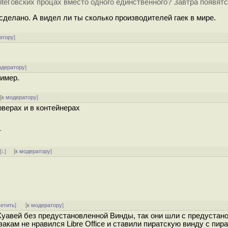
ntel'овских процах вместо одного единственного? Завтра появят
сделано. А видел ли ты сколько производителей гаек в мире.
атору
]
одератору
]
ример.
[
к модератору
]
рверах и в контейнерах
т
]
[
↓
] [
к модератору
]
ветить
]
[
к модератору
]
Хуавей без предустановленной Винды, так они шли с предустан
закам не нравился Libre Office и ставили пиратскую винду с пир