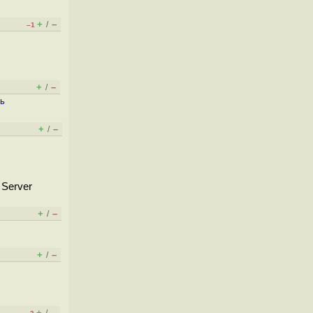
+
–
/
–1
+
–
/
ть
+
–
/
 Server
+
–
/
+
–
/
+
–