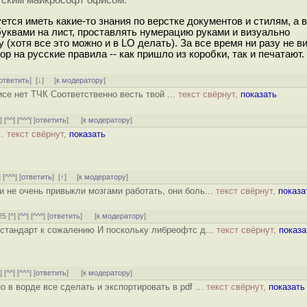
атским майкрософт офисом.
ется иметь какие-то знания по верстке документов и стилям, а
буквами на лист, проставлять нумерацию руками и визуально
(хотя все это можно и в LO делать). За все время ни разу не в
на русские правила -- как пришло из коробки, так и печатают.
ответить
]
[
↓
] [
к модератору
]
исе нет ТЧК Соответственно весть твой ...
текст свёрнут,
показать
^
] [
^^
] [
^^^
] [
ответить
]
[
к модератору
]
..
текст свёрнут,
показать
] [
^^^
] [
ответить
]
[
↑
] [
к модератору
]
 не очень привыкли мозгами работать, они боль...
текст свёрнут,
показа
25 [
^
] [
^^
] [
^^^
] [
ответить
]
[
к модератору
]
стандарт к сожалению И поскольку либреофтс д...
текст свёрнут,
показа
^
] [
^^
] [
^^^
] [
ответить
]
[
к модератору
]
но в ворде все сделать и экспортировать в pdf ...
текст свёрнут,
показать