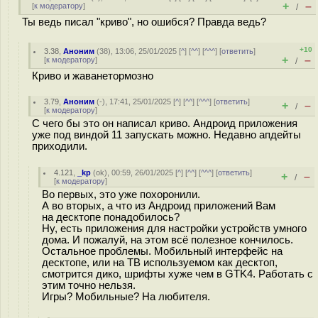
+
–
[
к модератору
]
/
Ты ведь писал "криво", но ошибся? Правда ведь?
+10
3.38
,
Аноним
(
38
), 13:06, 25/01/2025 [
^
] [
^^
] [
^^^
] [
ответить
]
+
–
[
к модератору
]
/
Криво и жаванетормозно
3.79
,
Аноним
(
-
), 17:41, 25/01/2025 [
^
] [
^^
] [
^^^
] [
ответить
]
+
–
/
[
к модератору
]
С чего бы это он написал криво. Андроид приложения
уже под виндой 11 запускать можно. Недавно апдейты
приходили.
4.121
,
_kp
(
ok
), 00:59, 26/01/2025 [
^
] [
^^
] [
^^^
] [
ответить
]
+
–
/
[
к модератору
]
Во первых, это уже похоронили.
А во вторых, а что из Андроид приложений Вам
на десктопе понадобилось?
Ну, есть приложения для настройки устройств умного
дома. И пожалуй, на этом всё полезное кончилось.
Остальное проблемы. Мобильный интерфейс на
десктопе, или на ТВ используемом как десктоп,
смотрится дико, шрифты хуже чем в GTK4. Работать с
этим точно нельзя.
Игры? Мобильные? На любителя.