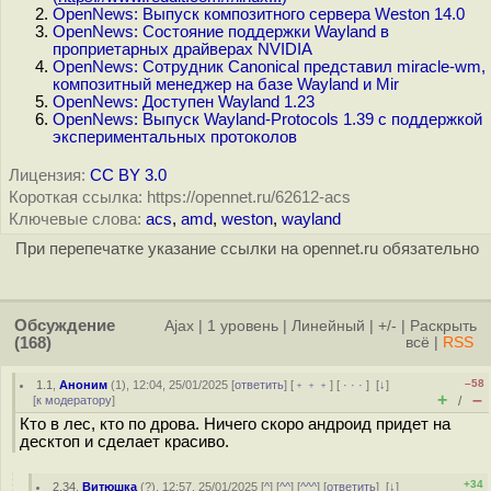
OpenNews: Выпуск композитного сервера Weston 14.0
OpenNews: Состояние поддержки Wayland в
проприетарных драйверах NVIDIA
OpenNews: Сотрудник Canonical представил miracle-wm,
композитный менеджер на базе Wayland и Mir
OpenNews: Доступен Wayland 1.23
OpenNews: Выпуск Wayland-Protocols 1.39 с поддержкой
экспериментальных протоколов
Лицензия:
CC BY 3.0
Короткая ссылка: https://opennet.ru/62612-acs
Ключевые слова:
acs
,
amd
,
weston
,
wayland
При перепечатке указание ссылки на opennet.ru обязательно
Обсуждение
Ajax
|
1 уровень
|
Линейный
|
+/-
|
Раскрыть
(168)
всё
|
RSS
–58
1.1
,
Аноним
(
1
), 12:04, 25/01/2025 [
ответить
] [
﹢﹢﹢
] [
· · ·
]
[
↓
]
+
–
[
к модератору
]
/
Кто в лес, кто по дрова. Ничего скоро андроид придет на
десктоп и сделает красиво.
+34
2.34
,
Витюшка
(
?
), 12:57, 25/01/2025 [
^
] [
^^
] [
^^^
] [
ответить
]
[
↓
]