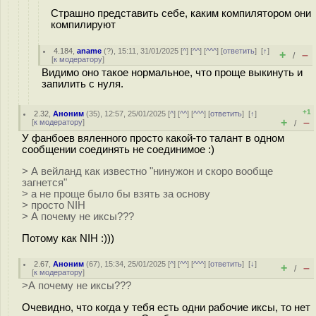
Страшно представить себе, каким компилятором они
компилируют
4.184
,
aname
(
?
), 15:11, 31/01/2025 [
^
] [
^^
] [
^^^
] [
ответить
]
[
↑
]
+
–
/
[
к модератору
]
Видимо оно такое нормальное, что проще выкинуть и
запилить с нуля.
+1
2.32
,
Аноним
(
35
), 12:57, 25/01/2025 [
^
] [
^^
] [
^^^
] [
ответить
]
[
↑
]
+
–
[
к модератору
]
/
У фaнбoев вялeннoгo просто какой-то талант в одном
сообщении соединять не соединимое :)
> А вейланд как известно "нинужон и скоро вообще
загнется"
> а не проще было бы взять за основу
> просто NIH
> А почему не иксы???
Потому как NIH :)))
2.67
,
Аноним
(
67
), 15:34, 25/01/2025 [
^
] [
^^
] [
^^^
] [
ответить
]
[
↓
]
+
–
/
[
к модератору
]
>А почему не иксы???
Очевидно, что когда у тебя есть одни рабочие иксы, то нет