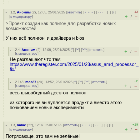
–12
1.2
,
Аноним
(
2
), 12:05, 25/01/2025 [
ответить
] [
﹢﹢﹢
] [
· · ·
]
[
↓
] [
↑
]
+
–
[
к модератору
]
/
>Проект создан как полигон для разработки новых
возможностей
У них всё полигон, и драйвера и bios.
2.4
,
Аноним
(
2
), 12:09, 25/01/2025 [
^
] [
^^
] [
^^^
] [
ответить
]
+
–
/
[
к модератору
]
Не разглашают что там:
https://www.theregister.com/2025/01/23/asus_amd_processor_
fix/
+2
2.143
,
mos87
(
ok
), 13:52, 26/01/2025 [
^
] [
^^
] [
^^^
] [
ответить
]
+
–
[
к модератору
]
/
весь шывабодный десктоп полигон
из которого не вылупляется продукт а вместо этого
почкованием новые эксперименты
+19
1.3
,
name
(
??
), 12:07, 25/01/2025 [
ответить
] [
﹢﹢﹢
] [
· · ·
]
[
↓
] [
↑
]
+
–
[
к модератору
]
/
Потрясающе, это вам не зелёные!