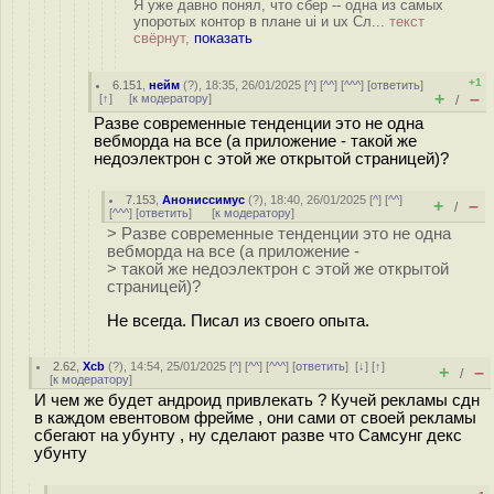
Я уже давно понял, что сбер -- одна из самых
упоротых контор в плане ui и ux Сл...
текст
свёрнут,
показать
+1
6.151
,
нейм
(
?
), 18:35, 26/01/2025 [
^
] [
^^
] [
^^^
] [
ответить
]
+
–
[
↑
] [
к модератору
]
/
Разве современные тенденции это не одна
вебморда на все (а приложение - такой же
недоэлектрон с этой же открытой страницей)?
7.153
,
Анониссимус
(
?
), 18:40, 26/01/2025 [
^
] [
^^
]
+
–
/
[
^^^
] [
ответить
]
[
к модератору
]
> Разве современные тенденции это не одна
вебморда на все (а приложение -
> такой же недоэлектрон с этой же открытой
страницей)?
Не всегда. Писал из своего опыта.
2.62
,
Xcb
(
?
), 14:54, 25/01/2025 [
^
] [
^^
] [
^^^
] [
ответить
]
[
↓
] [
↑
]
+
–
/
[
к модератору
]
И чем же будет андроид привлекать ? Кучей рекламы сдн
в каждом евентовом фрейме , они сами от своей рекламы
сбегают на убунту , ну сделают разве что Самсунг декс
убунту