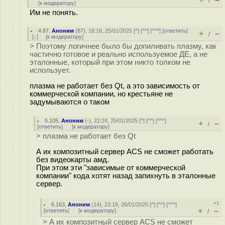
/
[
к модератору
]
Им не понять.
4.87
,
Аноним
(
87
), 18:16, 25/01/2025 [
^
] [
^^
] [
^^^
] [
ответить
]
+
–
/
[
↓
] [
к модератору
]
> Поэтому логичнее было бы допиливать плазму, как
частично готовое и реально используемое ДЕ, а не
эталонные, который при этом никто толком не
использует.
плазма не работает без Qt, а это зависимость от
коммерческой компании, но крестьяне не
задумываются о таком
5.105
,
Аноним
(
-
), 22:24, 25/01/2025 [
^
] [
^^
] [
^^^
]
+
–
/
[
ответить
]
[
к модератору
]
> плазма не работает без Qt
А их композитный сервер ACS не сможет работать
без видеокарты амд.
При этом эти "зависимые от коммерческой
компании" кода хотят назад запихнуть в эталонные
сервер.
+1
6.163
,
Аноним
(
14
), 23:19, 26/01/2025 [
^
] [
^^
] [
^^^
]
+
–
[
ответить
]
[
к модератору
]
/
> А их композитный сервер ACS не сможет