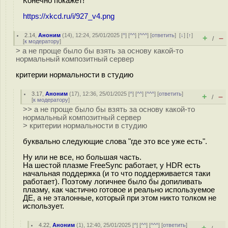
Конечно покажет!
https://xkcd.ru/i/927_v4.png
2.14
,
Аноним
(
14
), 12:24, 25/01/2025 [
^
] [
^^
] [
^^^
] [
ответить
]
[
↓
] [
↑
]
+
–
/
[
к модератору
]
> а не проще было бы взять за основу какой-то
нормальный композитный сервер
критерии нормальности в студию
3.17
,
Аноним
(
17
), 12:36, 25/01/2025 [
^
] [
^^
] [
^^^
] [
ответить
]
+
–
/
[
к модератору
]
>> а не проще было бы взять за основу какой-то
нормальный композитный сервер
> критерии нормальности в студию
буквально следующие слова "где это все уже есть".
Ну или не все, но большая часть.
На шестой плазме FreeSync работает, у HDR есть
начальная поддержка (и то что поддерживается таки
работает). Поэтому логичнее было бы допиливать
плазму, как частично готовое и реально используемое
ДЕ, а не эталонные, который при этом никто толком не
использует.
4.22
,
Аноним
(
1
), 12:40, 25/01/2025 [
^
] [
^^
] [
^^^
] [
ответить
]
+
–