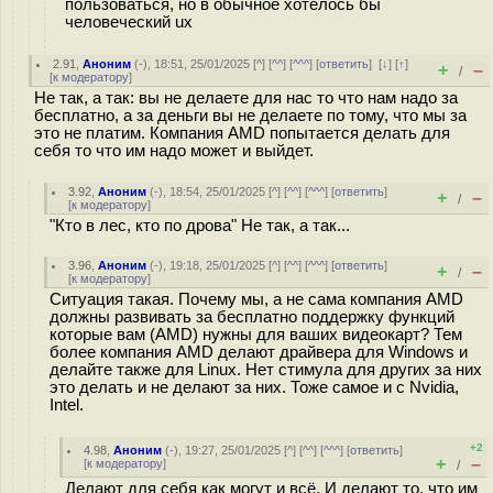
пользоваться, но в обычное хотелось бы
человеческий ux
2.91
,
Аноним
(
-
), 18:51, 25/01/2025 [
^
] [
^^
] [
^^^
] [
ответить
]
[
↓
] [
↑
]
+
–
/
[
к модератору
]
Не так, а так: вы не делаете для нас то что нам надо за
бесплатно, а за деньги вы не делаете по тому, что мы за
это не платим. Компания AMD попытается делать для
себя то что им надо может и выйдет.
3.92
,
Аноним
(
-
), 18:54, 25/01/2025 [
^
] [
^^
] [
^^^
] [
ответить
]
+
–
/
[
к модератору
]
"Кто в лес, кто по дрова" Не так, а так...
3.96
,
Аноним
(
-
), 19:18, 25/01/2025 [
^
] [
^^
] [
^^^
] [
ответить
]
+
–
/
[
к модератору
]
Ситуация такая. Почему мы, а не сама компания AMD
должны развивать за бесплатно поддержку функций
которые вам (AMD) нужны для ваших видеокарт? Тем
более компания AMD делают драйвера для Windows и
делайте также для Linux. Нет стимула для других за них
это делать и не делают за них. Тоже самое и с Nvidia,
Intel.
+2
4.98
,
Аноним
(
-
), 19:27, 25/01/2025 [
^
] [
^^
] [
^^^
] [
ответить
]
+
–
[
к модератору
]
/
Делают для себя как могут и всё. И делают то, что им