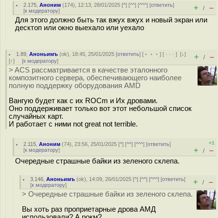
2.175
,
Аноним
(
174
), 12:13, 28/01/2025 [
^
] [
^^
] [
^^^
] [
ответить
]
+
–
/
[
к модератору
]
Для этого должно быть так вжух вжух и новый экран или
десктоп или окно выехало или уехало
1.89
,
Аноньимъ
(
ok
), 18:45, 25/01/2025 [
ответить
] [
﹢﹢﹢
] [
· · ·
]
[
↓
]
+
–
/
[
↑
] [
к модератору
]
> ACS рассматривается в качестве эталонного
композитного сервера, обеспечивающего наиболее
полную поддержку оборудования AMD
Вангую будет как с их ROCm и Их дровами.
Оно поддерживает только вот этот небольшой список
случайных карт.
И работает с ними not great not terrible.
+1
2.115
,
Аноним
(
74
), 23:56, 25/01/2025 [
^
] [
^^
] [
^^^
] [
ответить
]
+
–
[
к модератору
]
/
Очередные страшные байки из зеленого склепа.
3.146
,
Аноньимъ
(
ok
), 14:09, 26/01/2025 [
^
] [
^^
] [
^^^
] [
ответить
]
+
–
/
[
к модератору
]
> Очередные страшные байки из зеленого склепа.
Вы хоть раз проприетарные дрова АМД
использовали? А рокм?