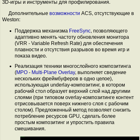
3D-игры и инструменты для профилирования.
Дополнительные
возможности
ACS, отсутствующие в
Weston:
Поддержка механизма
FreeSync
, позволяющего
адаптивно менять частоту обновления монитора
(VRR - Variable Refresh Rate) для обеспечения
плавности и отсутствия разрывов во время игр и
показа видео.
Реализация техники многослойного композитинга
(
MPO
-
Multi-Plane Overlay
, выполняет сведение
нескольких фреймбуферов в одно целое),
использующая underlay-композитинг, в котором
рабочий стол образует верхний слой над другими
слоями (при типовом overlay-композитинге контент
отрисовывается поверх нижнего слоя с рабочим
столом). Предложенный метод позволяет снизить
потребление ресурсов GPU, сделать более
простым композитинг и упростить правила
смешивания.