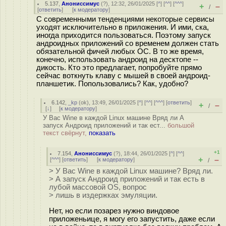
5.137
,
Анониссимус
(
?
), 12:32, 26/01/2025 [
^
] [
^^
] [
^^^
]
+
–
/
[
ответить
]
[
к модератору
]
С современными тенденциями некоторые сервисы
уходят исключительно в приложения. И ими, ска,
иногда приходится пользоваться. Поэтому запуск
андроидных приложений со временем должен стать
обязательной фичей любых ОС. В то же время,
конечно, использовать андроид на десктопе --
дикость. Кто это предлагает, попробуйте прямо
сейчас воткнуть клаву с мышей в своей андроид-
планшетик. Попользовались? Как, удобно?
6.142
,
_kp
(
ok
), 13:49, 26/01/2025 [
^
] [
^^
] [
^^^
] [
ответить
]
+
–
/
[
↓
] [
к модератору
]
У Вас Wine в каждой Linux машине Вряд ли А
запуск Андроид приложений и так ест...
большой
текст свёрнут,
показать
+1
7.154
,
Анониссимус
(
?
), 18:44, 26/01/2025 [
^
] [
^^
]
+
–
[
^^^
] [
ответить
]
[
к модератору
]
/
> У Вас Wine в каждой Linux машине? Вряд ли.
> А запуск Андроид приложений и так есть в
лубой массовой OS, вопрос
> лишь в издержках эмуляции.
Нет, но если позарез нужно виндовое
приложеньице, я могу его запустить, даже если