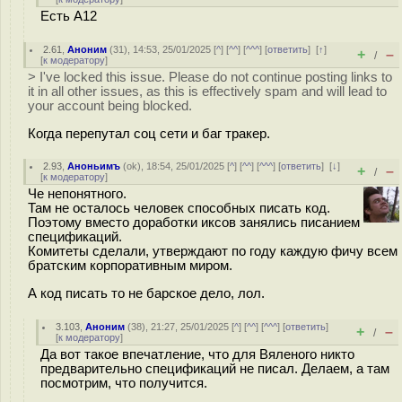
Есть A12
2.61
,
Аноним
(
31
), 14:53, 25/01/2025 [
^
] [
^^
] [
^^^
] [
ответить
]
[
↑
]
+
–
/
[
к модератору
]
> I've locked this issue. Please do not continue posting links to
it in all other issues, as this is effectively spam and will lead to
your account being blocked.
Когда перепутал соц сети и баг тракер.
2.93
,
Аноньимъ
(
ok
), 18:54, 25/01/2025 [
^
] [
^^
] [
^^^
] [
ответить
]
[
↓
]
+
–
/
[
к модератору
]
Че непонятного.
Там не осталось человек способных писать код.
Поэтому вместо доработки иксов занялись писанием
спецификаций.
Комитеты сделали, утверждают по году каждую фичу всем
братским корпоративным миром.
А код писать то не барское дело, лол.
3.103
,
Аноним
(
38
), 21:27, 25/01/2025 [
^
] [
^^
] [
^^^
] [
ответить
]
+
–
/
[
к модератору
]
Да вот такое впечатление, что для Вяленого никто
предварительно спецификаций не писал. Делаем, а там
посмотрим, что получится.