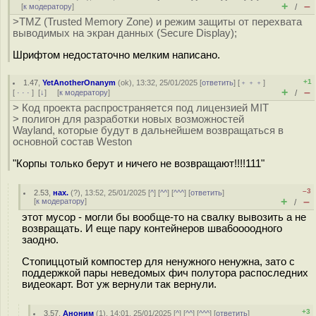
+
–
[
к модератору
]
/
>TMZ (Trusted Memory Zone) и режим защиты от перехвата
выводимых на экран данных (Secure Display);
Шрифтом недостаточно мелким написано.
+1
1.47
,
YetAnotherOnanym
(
ok
), 13:32, 25/01/2025 [
ответить
] [
﹢﹢﹢
]
+
–
[
· · ·
]
[
↓
] [
к модератору
]
/
> Код проекта распространяется под лицензией MIT
> полигон для разработки новых возможностей
Wayland, которые будут в дальнейшем возвращаться в
основной состав Weston
"Корпы только берут и ничего не возвращают!!!!111"
–3
2.53
,
нах.
(
?
), 13:52, 25/01/2025 [
^
] [
^^
] [
^^^
] [
ответить
]
+
–
[
к модератору
]
/
этот мусор - могли бы вообще-то на свалку вывозить а не
возвращать. И еще пару контейнеров шва6оооодного
заодно.
Стопиццотый компостер для ненужного ненужна, зато с
поддержкой пары неведомых фич полутора распоследних
видеокарт. Вот уж вернули так вернули.
+3
3.57
,
Аноним
(
1
), 14:01, 25/01/2025 [
^
] [
^^
] [
^^^
] [
ответить
]