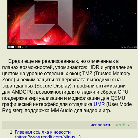
Среди ещё не реализованных, но отмеченных в
планах возможностей, упоминаются: HDR и управление
цветом на уровне отдельных окон; TMZ (Trusted Memory
Zone) и режим защиты от перехвата выводимых на
экран данных (Secure Display); профили оптимизации
для AMDGPU; возможности для отладки и сброса GPU;
поддержка виртуализации и модификации для QEMU;
графический интерфейс для отладчика
UMR
(User Mode
Register); поддержка MM Audio для видео и игр.
+
–
исправить
/
+69
Главная ссылка к новости
(
https://www.reddit.com/r/linux...
)