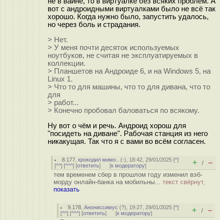
не в вайне, то в виртуалке без всяких проблем. А
вот с андроидными виртуалками было не всё так
хорошо. Когда нужно было, запустить удалось,
но через боль и страдания.
> Нет.
> У меня почти десяток используемых
ноутбуков, не считая не эксплуатируемых в
коллекции.
> Планшетов на Андроиде 6, и на Windows 5, на
Linux 1.
> Что то для машины, что то для дивана, что то
для
> работ...
> Конечно пробовал баловаться по всякому.
Ну вот о чём и речь. Андроид хорош для
"посидеть на диване". Рабочая станция из него
никакущая. Так что я с вами во всём согласен.
8.177
,
крокодил мимо..
(-), 18:42, 29/01/2025 [
^
]
+
–
/
[
^^
] [
^^^
] [
ответить
]
[
к модератору
]
тем временем сбер в прошлом году изменил вэб-
морду онлайн-банка на мобильны...
текст свёрнут,
показать
9.178
,
Анониссимус
(
?
), 19:27, 29/01/2025 [
^
]
+
–
/
[
^^
] [
^^^
] [
ответить
]
[
к модератору
]