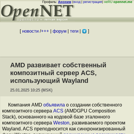
Профиль:
Аноним
(
вход
|
регистрация
)
неRU
opennet.me
[
новости
/
+++
|
форум
|
теги
|
]
AMD развивает собственный
композитный сервер ACS,
использующий Wayland
25.01.2025 10:25 (MSK)
Компания AMD
объявила
о создании собственного
композитного сервера
ACS
(AMDGPU Composition
Stack), основанного на кодовой базе эталонного
композитного сервера
Weston
, развиваемого проектом
Wayland. ACS преподносится как синхронизированный