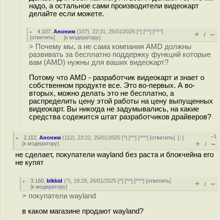
надо, а остальное сами производители видеокарт
делайте если можете.
4.107
,
Аноним
(
107
), 22:31, 25/01/2025 [
^
] [
^^
] [
^^^
]
+
–
/
[
ответить
]
[
к модератору
]
> Почему мы, а не сама компания AMD должны
развивать за бесплатно поддержку функций которые
вам (AMD) нужны для ваших видеокарт?
Потому что AMD - разработчик видеокарт и знает о
собственном продукте все. Это во-первых. А во-
вторых, можно делать это не бесплатно, а
распределить цену этой работы на цену выпущенных
видеокарт. Вы никогда не задумывались, на какие
средства содежится штат разработчиков драйверов?
–1
2.112
,
Аноним
(
112
), 23:22, 25/01/2025 [
^
] [
^^
] [
^^^
] [
ответить
]
[
↑
]
+
–
[
к модератору
]
/
не сделает, покупатели wayland без раста и блокчейна его
не купят
3.160
,
blkkid
(
?
), 19:29, 26/01/2025 [
^
] [
^^
] [
^^^
] [
ответить
]
+
–
/
[
к модератору
]
> покупатели wayland
в каком магазине продают wayland?