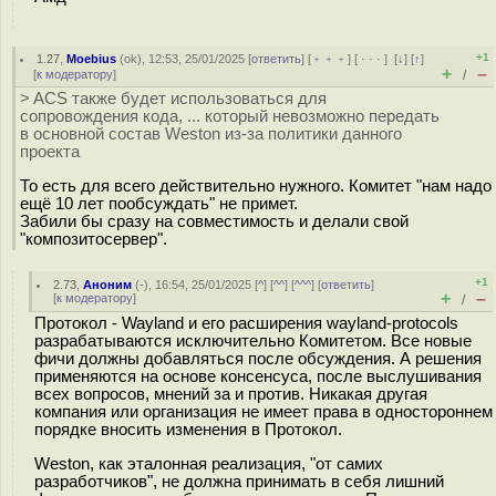
+1
1.27
,
Moebius
(
ok
), 12:53, 25/01/2025 [
ответить
] [
﹢﹢﹢
] [
· · ·
]
[
↓
] [
↑
]
+
–
[
к модератору
]
/
> ACS также будет использоваться для
сопровождения кода, ... который невозможно передать
в основной состав Weston из-за политики данного
проекта
То есть для всего действительно нужного. Комитет "нам надо
ещё 10 лет пообсуждать" не примет.
Забили бы сразу на совместимость и делали свой
"композитосервер".
+1
2.73
,
Аноним
(
-
), 16:54, 25/01/2025 [
^
] [
^^
] [
^^^
] [
ответить
]
+
–
[
к модератору
]
/
Протокол - Wayland и его расширения wayland-protocols
разрабатываются исключительно Комитетом. Все новые
фичи должны добавляться после обсуждения. А решения
применяются на основе консенсуса, после выслушивания
всех вопросов, мнений за и против. Никакая другая
компания или организация не имеет права в одностороннем
порядке вносить изменения в Протокол.
Weston, как эталонная реализация, "от самих
разработчиков", не должна принимать в себя лишний