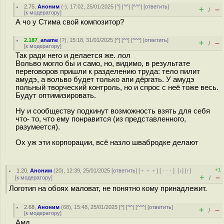
2.75
,
Аноним
(
-
), 17:02, 25/01/2025 [
^
] [
^^
] [
^^^
] [
ответить
]
+
–
/
[
к модератору
]
А чо у Стима свой композитор?
2.187
,
aname
(
?
), 15:18, 31/01/2025 [
^
] [
^^
] [
^^^
] [
ответить
]
+
–
/
[
к модератору
]
Так ради него и делается же. лол
Вольво могло бы и само, но, видимо, в результате
переговоров пришли к разделению труда: тело пилит
амудэ, а вольво будет только апи дёргать. У амудэ
польный творческий контроль, но и спрос с неё тоже весь.
Будут оптимизировать.
Ну и сообществу подкинут возможность взять для себя
что- то, что ему понравится (из представленного,
разумеется).
Ох уж эти корпорации, всё назло швабродке делают
+1
1.20
,
Аноним
(
20
), 12:39, 25/01/2025 [
ответить
] [
﹢﹢﹢
] [
· · ·
]
[
↓
] [
↑
]
+
–
[
к модератору
]
/
Логотип на обоях маловат, не понятно кому принадлежит.
2.68
,
Аноним
(
68
), 15:48, 25/01/2025 [
^
] [
^^
] [
^^^
] [
ответить
]
+
–
/
[
к модератору
]
Амд