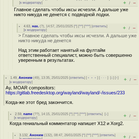
+
–
[
к модератору
]
/
Главное сделать чтобы иксы исчезли. А дальше уже
никто никуда не денется с подводной лодки.
4.63
,
нах.
(
?
), 14:57, 25/01/2025 [
^
] [
^^
] [
^^^
] [
ответить
]
+
–
/
[
к модератору
]
> Главное сделать чтобы иксы исчезли. А дальше уже
никто никуда не денется
Над этим работает нанятый на фултайм
ответственный специалист, можно быть совершенно
уверенным в результатах.
1.49
,
Аноним
(
49
), 13:35, 25/01/2025 [
ответить
] [
﹢﹢﹢
] [
· · ·
]
[
↓
] [
↑
]
+
–
/
[
к модератору
]
Ay, MOAR compositors:
https://gitlab.freedesktop.org/wayland/wayland/-/issues/233
Когда-же этот бред закончится.
2.59
,
name
(
??
), 14:15, 25/01/2025 [
^
] [
^^
] [
^^^
] [
ответить
]
[
↓
]
+
–
/
[
к модератору
]
Когда гениальный комментатор напишет X12 и Xorg2.
3.132
,
Аноним
(
132
), 08:47, 26/01/2025 [
^
] [
^^
] [
^^^
] [
ответить
]
+
–
/
[
к модератору
]