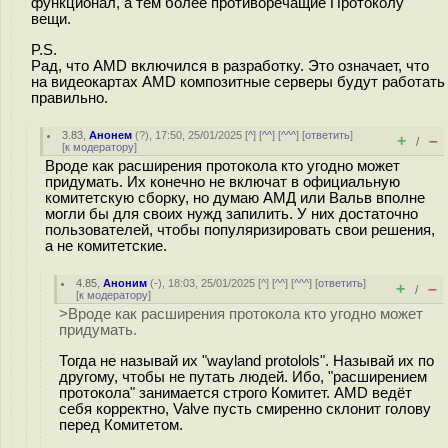
функционал, а тем более противоречащие Протоколу
вещи.
P.S.
Рад, что AMD включился в разработку. Это означает, что
на видеокартах AMD композитные серверы будут работать
правильно.
3.83
,
Анонем
(
?
), 17:50, 25/01/2025 [
^
] [
^^
] [
^^^
] [
ответить
]
+
–
/
[
к модератору
]
Вроде как расширения протокола кто угодно может
придумать. Их конечно не включат в официальную
комитетскую сборку, но думаю АМД или Вальв вполне
могли бы для своих нужд запилить. У них достаточно
пользователей, чтобы популяризировать свои решения,
а не комитетские.
4.85
,
Аноним
(
-
), 18:03, 25/01/2025 [
^
] [
^^
] [
^^^
] [
ответить
]
+
–
/
[
к модератору
]
>Вроде как расширения протокола кто угодно может
придумать.
Тогда не называй их "wayland protolols". Называй их по
другому, чтобы не путать людей. Ибо, "расширением
протокола" занимается строго Комитет. AMD ведёт
себя корректно, Valve пусть смиренно склонит голову
перед Комитетом.