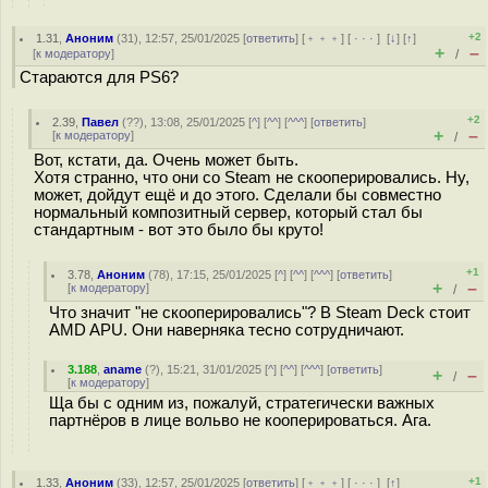
+2
1.31
,
Аноним
(
31
), 12:57, 25/01/2025 [
ответить
] [
﹢﹢﹢
] [
· · ·
]
[
↓
] [
↑
]
+
–
[
к модератору
]
/
Стараются для PS6?
+2
2.39
,
Павел
(
??
), 13:08, 25/01/2025 [
^
] [
^^
] [
^^^
] [
ответить
]
+
–
[
к модератору
]
/
Вот, кстати, да. Очень может быть.
Хотя странно, что они со Steam не скооперировались. Ну,
может, дойдут ещё и до этого. Сделали бы совместно
нормальный композитный сервер, который стал бы
стандартным - вот это было бы круто!
+1
3.78
,
Аноним
(
78
), 17:15, 25/01/2025 [
^
] [
^^
] [
^^^
] [
ответить
]
+
–
[
к модератору
]
/
Что значит "не скооперировались"? В Steam Deck стоит
AMD APU. Они наверняка тесно сотрудничают.
3.188
,
aname
(
?
), 15:21, 31/01/2025 [
^
] [
^^
] [
^^^
] [
ответить
]
+
–
/
[
к модератору
]
Ща бы с одним из, пожалуй, стратегически важных
партнёров в лице вольво не кооперироваться. Ага.
+1
1.33
,
Аноним
(
33
), 12:57, 25/01/2025 [
ответить
] [
﹢﹢﹢
] [
· · ·
]
[
↑
]