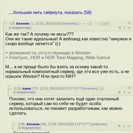
....большая нить свёрнута, показать (58)
+1
1.9
,
Аноним
(
-
), 12:18, 25/01/2025 [
ответить
] [
﹢﹢﹢
] [
· · ·
]
[
↓
] [
↑
]
+
–
[
к модератору
]
/
Как же так? А почему не иксы???
Они же такие идеальные! А вейланд как известно "нинужон и
скоро вообще загнется" (с)
> возможности, отсутствующие в Weston:
> FreeSync, HDR и HDR Tone Mapping, Wide Gamut
М... а не проще было бы взять за основу какой-то
нормальный композитный сервер, где это все уже есть, а не
огрызок Weston? Или просто NIH?
+2
2.13
,
name
(
??
), 12:24, 25/01/2025 [
^
] [
^^
] [
^^^
] [
ответить
]
[
↓
]
+
–
[
к модератору
]
/
Похоже, что они хотят запилить ещё один эталонный
сервер, который сам по себе не будет особо
использоваться, но покажет разработчикам, как можно
сделать.
3.35
,
Аноним
(
35
), 12:58, 25/01/2025 [
^
] [
^^
] [
^^^
] [
ответить
]
+
–
/
[
к модератору
]