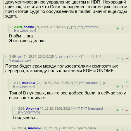
документированное управление цветом и HDR. Нехороший
признак, я считал что Color management в гноме уже совсем
почти готов судя по обсуждениям в mutter. Значит еще годы
ждать.
2.189
,
aname
(
?
), 15:24, 31/01/2025 [
^
] [
^^
] [
^^^
] [
ответить
]
+
–
/
[
к модератору
]
Гнойм… ага
Эти тоже сделают
1.69
,
tm
(
?
), 15:54, 25/01/2025 [
ответить
] [
﹢﹢﹢
] [
· · ·
]
[
↓
] [
↑
]
+
–
/
[
к модератору
]
Потом будет срач между пользователями композитных
серверов, как между пользлвателями KDE и GNOME.
+1
2.74
,
Аноним
(
74
), 16:55, 25/01/2025 [
^
] [
^^
] [
^^^
] [
ответить
]
[
↓
]
+
–
[
к модератору
]
/
Точно! В нулевых, как-то все добрее были, а сейчас эго у
всех зашкаливает.
3.86
,
Аноним
(
-
), 18:10, 25/01/2025 [
^
] [
^^
] [
^^^
] [
ответить
]
+
–
/
[
к модератору
]
Гордыня-сс.
3.104
,
Аноним
(
38
), 21:29, 25/01/2025
Скрыто ботом-
+
–
/