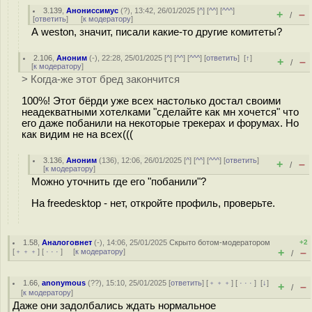
3.139
,
Анониссимус
(
?
), 13:42, 26/01/2025 [
^
] [
^^
] [
^^^
]
+
–
/
[
ответить
]
[
к модератору
]
А weston, значит, писали какие-то другие комитеты?
2.106
,
Аноним
(
-
), 22:28, 25/01/2025 [
^
] [
^^
] [
^^^
] [
ответить
]
[
↑
]
+
–
/
[
к модератору
]
> Когда-же этот бред закончится
100%! Этот бёрди уже всех настолько достал своими
неадекватными хотелками "сделайте как мн хочется" что
его даже побанили на некоторые трекерах и форумах. Но
как видим не на всех(((
3.136
,
Аноним
(
136
), 12:06, 26/01/2025 [
^
] [
^^
] [
^^^
] [
ответить
]
+
–
/
[
к модератору
]
Можно уточнить где его "побанили"?
На freedesktop - нет, откройте профиль, проверьте.
1.58
,
Аналоговнет
(-), 14:06, 25/01/2025
Скрыто ботом-модератором
+2
+
–
[
﹢﹢﹢
] [
· · ·
] [
к модератору
]
/
1.66
,
anonymous
(
??
), 15:10, 25/01/2025 [
ответить
] [
﹢﹢﹢
] [
· · ·
]
[
↓
]
+
–
/
[
к модератору
]
Даже они задолбались ждать нормальное