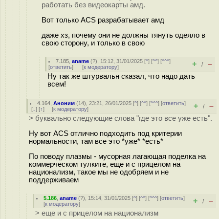
работать без видеокарты амд.
Вот только ACS разрабатывает амд
даже хз, почему они не должны тянуть одеяло в
свою сторону, и только в свою
7.185
,
aname
(
?
), 15:12, 31/01/2025 [
^
] [
^^
] [
^^^
]
+
–
/
[
ответить
]
[
к модератору
]
Ну так же штурвальн сказал, что надо дать
всем!
4.164
,
Аноним
(
14
), 23:21, 26/01/2025 [
^
] [
^^
] [
^^^
] [
ответить
]
+
–
/
[
↓
] [
↑
] [
к модератору
]
> буквально следующие слова "где это все уже есть".
Ну вот ACS отлично подходить под критерии
нормальности, там все это *уже* *есть*
По поводу плазмы - мусорная лагающая поделка на
коммерческом тулките, еще и с прицелом на
национализм, такое мы не одобряем и не
поддерживаем
5.186
,
aname
(
?
), 15:14, 31/01/2025 [
^
] [
^^
] [
^^^
] [
ответить
]
+
–
/
[
к модератору
]
> еще и с прицелом на национализм