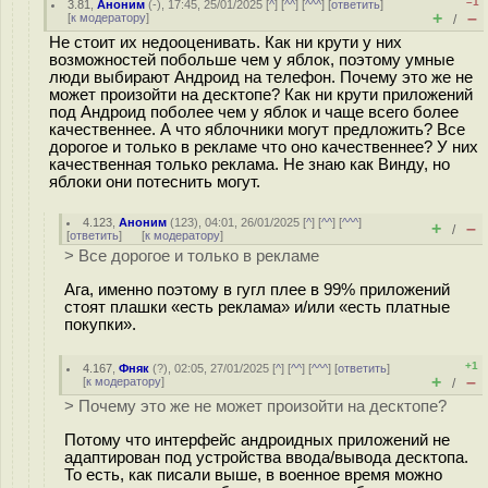
–1
3.81
,
Аноним
(
-
), 17:45, 25/01/2025 [
^
] [
^^
] [
^^^
] [
ответить
]
+
–
[
к модератору
]
/
Не стоит их недооценивать. Как ни крути у них
возможностей побольше чем у яблок, поэтому умные
люди выбирают Андроид на телефон. Почему это же не
может произойти на десктопе? Как ни крути приложений
под Андроид поболее чем у яблок и чаще всего более
качественнее. А что яблочники могут предложить? Все
дорогое и только в рекламе что оно качественнее? У них
качественная только реклама. Не знаю как Винду, но
яблоки они потеснить могут.
4.123
,
Аноним
(
123
), 04:01, 26/01/2025 [
^
] [
^^
] [
^^^
]
+
–
/
[
ответить
]
[
к модератору
]
> Все дорогое и только в рекламе
Ага, именно поэтому в гугл плее в 99% приложений
стоят плашки «есть реклама» и/или «есть платные
покупки».
+1
4.167
,
Фняк
(
?
), 02:05, 27/01/2025 [
^
] [
^^
] [
^^^
] [
ответить
]
+
–
[
к модератору
]
/
> Почему это же не может произойти на десктопе?
Потому что интерфейс андроидных приложений не
адаптирован под устройства ввода/вывода десктопа.
То есть, как писали выше, в военное время можно