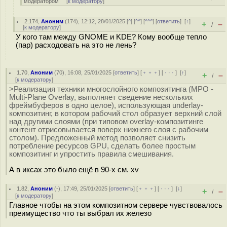
модератором
[
к модератору
]
2.174
,
Аноним
(
174
), 12:12, 28/01/2025 [
^
] [
^^
] [
^^^
] [
ответить
]
[
↑
]
+
–
/
[
к модератору
]
У кого там между GNOME и KDE? Кому вообще тепло
(пар) расходовать на это не лень?
1.70
,
Аноним
(
70
), 16:08, 25/01/2025 [
ответить
] [
﹢﹢﹢
] [
· · ·
]
[
↑
]
+
–
/
[
к модератору
]
>Реализация техники многослойного композитинга (MPO -
Multi-Plane Overlay, выполняет сведение нескольких
фреймбуферов в одно целое), использующая underlay-
композитинг, в котором рабочий стол образует верхний слой
над другими слоями (при типовом overlay-композитинге
контент отрисовывается поверх нижнего слоя с рабочим
столом). Предложенный метод позволяет снизить
потребление ресурсов GPU, сделать более простым
композитинг и упростить правила смешивания.
А в иксах это было ещё в 90-х см. xv
1.82
,
Аноним
(
-
), 17:49, 25/01/2025 [
ответить
] [
﹢﹢﹢
] [
· · ·
]
[
↓
]
+
–
/
[
к модератору
]
Главное чтобы на этом композитном сервере чувствовалось
преимущество что ты выбрал их железо