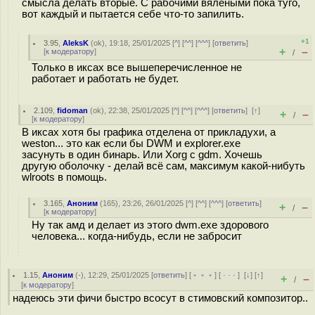
смысла делать вторые. С рабочими вялеными пока туго,
вот каждый и пытается себе что-то запилить.
+1
3.95
,
AleksK
(
ok
), 19:18, 25/01/2025 [
^
] [
^^
] [
^^^
] [
ответить
]
+
–
[
к модератору
]
/
Только в иксах все вышеперечисленное не
работает и работать не будет.
2.109
,
fidoman
(
ok
), 22:38, 25/01/2025 [
^
] [
^^
] [
^^^
] [
ответить
]
[
↑
]
+
–
/
[
к модератору
]
В иксах хотя бы графика отделена от прикладухи, а
weston... это как если бы DWM и explorer.exe
засунуть в один бинарь. Или Xorg c gdm. Хочешь
другую оболочку - делай всё сам, максимум какой-нибуть
wlroots в помощь.
3.165
,
Аноним
(
165
), 23:26, 26/01/2025 [
^
] [
^^
] [
^^^
] [
ответить
]
+
–
/
[
к модератору
]
Ну так амд и делает из этого dwm.exe здорового
человека... когда-нибудь, если не забросит
1.15
,
Аноним
(
-
), 12:29, 25/01/2025 [
ответить
] [
﹢﹢﹢
] [
· · ·
]
[
↓
] [
↑
]
+
–
/
[
к модератору
]
надеюсь эти фичи быстро всосут в стимовский композитор..