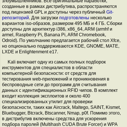
злоумышленников. Все оригинальные наработки,
созданные в рамках дистрибутива, распространяются
под лицензией GPL и доступны через публичный
Git-
репозиторий
. Для загрузки
подготовлены
несколько
вариантов iso-образов, размером 495 МБ и 4 ГБ. Сборки
доступны для архитектур i386, x86_64, ARM (armhf и
armel, Raspberry Pi, Banana Pi, ARM Chromebook,
Odroid). По умолчанию предлагается рабочий стол Xfce,
но опционально поддерживаются KDE, GNOME, MATE,
LXDE и Enlightenment e17.
Kali включает одну из самых полных подборок
инструментов для специалистов в области
компьютерной безопасности: от средств для
тестирования web-приложений и проникновения в
беспроводные сети до программ для считывания
данных с идентификационных RFID чипов. В комплект
входит коллекция эксплоитов и около 400
специализированных утилит для проверки
безопасности, таких как Aircrack, Maltego, SAINT, Kismet,
Bluebugger, Btcrack, Btscanner, Nmap, p0f. Помимо этого,
в дистрибутив включены средства для ускорения
подбора паролей (Multihash CUDA Brute Forcer) и WPA