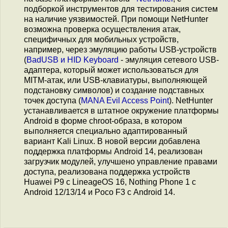
подборкой инструментов для тестирования систем
на наличие уязвимостей. При помощи NetHunter
возможна проверка осуществления атак,
специфичных для мобильных устройств,
например, через эмуляцию работы USB-устройств
(
BadUSB и HID Keyboard
- эмуляция сетевого USB-
адаптера, который может использоваться для
MITM-атак, или USB-клавиатуры, выполняющей
подстановку символов) и создание подставных
точек доступа (
MANA Evil Access Point
). NetHunter
устанавливается в штатное окружение платформы
Android в форме chroot-образа, в котором
выполняется специально адаптированный
вариант Kali Linux. В новой версии добавлена
поддержка платформы Android 14, реализован
загрузчик модулей, улучшено управление правами
доступа, реализована поддержка устройств
Huawei P9 с LineageOS 16, Nothing Phone 1 c
Android 12/13/14 и Poco F3 с Android 14.