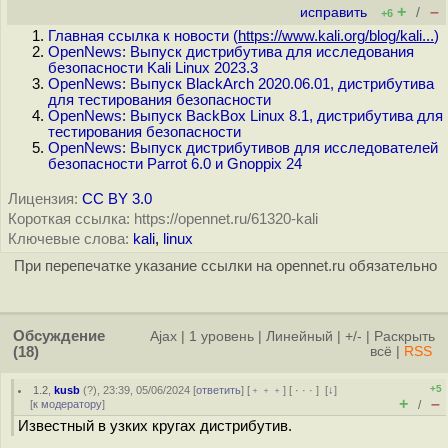
+
–
исправить
/
+6
Главная ссылка к новости (
https://www.kali.org/blog/kali...
)
OpenNews: Выпуск дистрибутива для исследования
безопасности Kali Linux 2023.3
OpenNews: Выпуск BlackArch 2020.06.01, дистрибутива
для тестирования безопасности
OpenNews: Выпуск BackBox Linux 8.1, дистрибутива для
тестирования безопасности
OpenNews: Выпуск дистрибутивов для исследователей
безопасности Parrot 6.0 и Gnoppix 24
Лицензия:
CC BY 3.0
Короткая ссылка: https://opennet.ru/61320-kali
Ключевые слова:
kali
,
linux
При перепечатке указание ссылки на opennet.ru обязательно
Обсуждение
Ajax
|
1 уровень
|
Линейный
|
+/-
|
Раскрыть
(18)
всё
|
RSS
+5
1.2
,
kusb
(
?
), 23:39, 05/06/2024 [
ответить
] [
﹢﹢﹢
] [
· · ·
]
[
↓
]
+
–
[
к модератору
]
/
Известный в узких кругах дистрибутив.