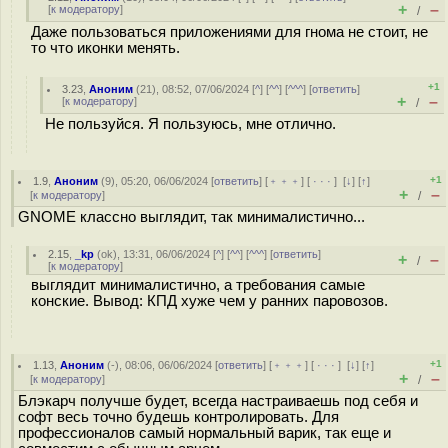
+
–
[
к модератору
]
/
Даже пользоваться приложениями для гнома не стоит, не
то что иконки менять.
+1
3.23
,
Аноним
(
21
), 08:52, 07/06/2024 [
^
] [
^^
] [
^^^
] [
ответить
]
+
–
[
к модератору
]
/
Не пользуйся. Я пользуюсь, мне отлично.
+1
1.9
,
Аноним
(
9
), 05:20, 06/06/2024 [
ответить
] [
﹢﹢﹢
] [
· · ·
]
[
↓
] [
↑
]
+
–
[
к модератору
]
/
GNOME классно выглядит, так минималистично...
2.15
,
_kp
(
ok
), 13:31, 06/06/2024 [
^
] [
^^
] [
^^^
] [
ответить
]
+
–
/
[
к модератору
]
выглядит минималистично, а требования самые
конские. Вывод: КПД хуже чем у ранних паровозов.
+1
1.13
,
Аноним
(
-
), 08:06, 06/06/2024 [
ответить
] [
﹢﹢﹢
] [
· · ·
]
[
↓
] [
↑
]
+
–
[
к модератору
]
/
Блэкарч получше будет, всегда настраиваешь под себя и
софт весь точно будешь контролировать. Для
профессионалов самый нормальный варик, так еще и