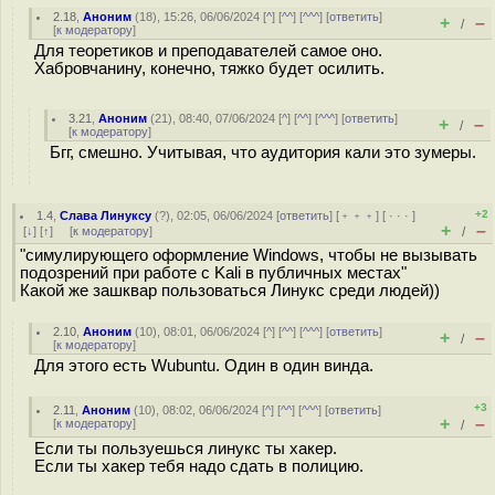
2.18
,
Аноним
(
18
), 15:26, 06/06/2024 [
^
] [
^^
] [
^^^
] [
ответить
]
+
–
/
[
к модератору
]
Для теоретиков и преподавателей самое оно.
Хабровчанину, конечно, тяжко будет осилить.
3.21
,
Аноним
(
21
), 08:40, 07/06/2024 [
^
] [
^^
] [
^^^
] [
ответить
]
+
–
/
[
к модератору
]
Бгг, смешно. Учитывая, что аудитория кали это зумеры.
+2
1.4
,
Слава Линуксу
(
?
), 02:05, 06/06/2024 [
ответить
] [
﹢﹢﹢
] [
· · ·
]
+
–
[
↓
] [
↑
] [
к модератору
]
/
"симулирующего оформление Windows, чтобы не вызывать
подозрений при работе с Kali в публичных местах"
Какой же зашквар пользоваться Линукс среди людей))
2.10
,
Аноним
(
10
), 08:01, 06/06/2024 [
^
] [
^^
] [
^^^
] [
ответить
]
+
–
/
[
к модератору
]
Для этого есть Wubuntu. Один в один винда.
+3
2.11
,
Аноним
(
10
), 08:02, 06/06/2024 [
^
] [
^^
] [
^^^
] [
ответить
]
+
–
[
к модератору
]
/
Если ты пользуешься линукс ты хакер.
Если ты хакер тебя надо сдать в полицию.