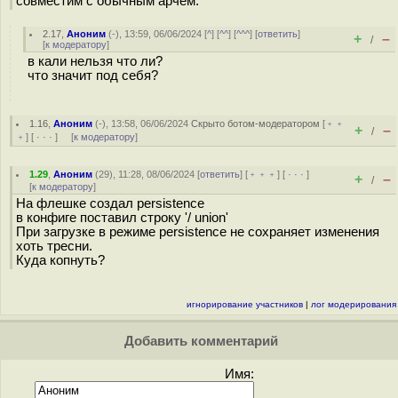
совместим с обычным арчем.
2.17
,
Аноним
(
-
), 13:59, 06/06/2024 [
^
] [
^^
] [
^^^
] [
ответить
]
+
–
/
[
к модератору
]
в кали нельзя что ли?
что значит под себя?
1.16
,
Аноним
(
-
), 13:58, 06/06/2024
Скрыто ботом-модератором
[
﹢﹢
+
–
/
﹢
] [
· · ·
] [
к модератору
]
1.29
,
Аноним
(
29
), 11:28, 08/06/2024 [
ответить
] [
﹢﹢﹢
] [
· · ·
]
+
–
/
[
к модератору
]
На флешке создал persistence
в конфиге поставил строку '/ union'
При загрузке в режиме persistence не сохраняет изменения
хоть тресни.
Куда копнуть?
игнорирование участников
|
лог модерирования
Добавить комментарий
Имя: