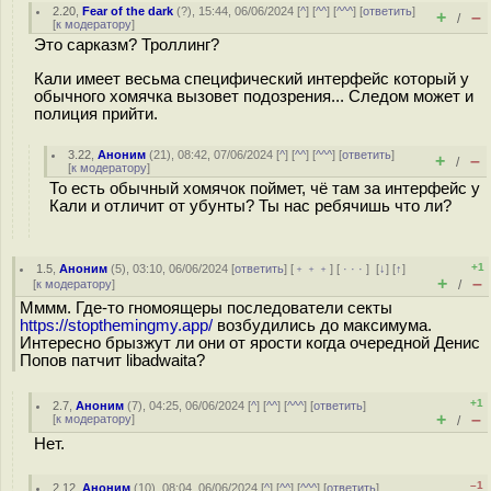
2.20
,
Fear of the dark
(
?
), 15:44, 06/06/2024 [
^
] [
^^
] [
^^^
] [
ответить
]
+
–
/
[
к модератору
]
Это сарказм? Троллинг?
Кали имеет весьма специфический интерфейс который у
обычного хомячка вызовет подозрения... Следом может и
полиция прийти.
3.22
,
Аноним
(
21
), 08:42, 07/06/2024 [
^
] [
^^
] [
^^^
] [
ответить
]
+
–
/
[
к модератору
]
То есть обычный хомячок поймет, чё там за интерфейс у
Кали и отличит от убунты? Ты нас ребячишь что ли?
+1
1.5
,
Аноним
(
5
), 03:10, 06/06/2024 [
ответить
] [
﹢﹢﹢
] [
· · ·
]
[
↓
] [
↑
]
+
–
[
к модератору
]
/
Мммм. Где-то гномоящеры последователи секты
https://stopthemingmy.app/
возбудились до максимума.
Интересно брызжут ли они от ярости когда очередной Денис
Попов патчит libadwaita?
+1
2.7
,
Аноним
(
7
), 04:25, 06/06/2024 [
^
] [
^^
] [
^^^
] [
ответить
]
+
–
[
к модератору
]
/
Нет.
–1
2.12
,
Аноним
(
10
), 08:04, 06/06/2024 [
^
] [
^^
] [
^^^
] [
ответить
]