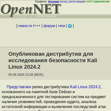
Профиль:
Аноним
(
вход
|
регистрация
)
неRU
opennet.me
[
новости
/
+++
|
форум
|
теги
|
]
Опубликован дистрибутив для
исследования безопасности Kali
Linux 2024.2
05.06.2024 23:28 (MSK)
Представлен
релиз дистрибутива
Kali Linux 2024.2
,
основанного на пакетной базе Debian и
предназначенного для тестирования систем на предмет
наличия уязвимостей, проведения аудита, анализа
остаточной информации и выявления последствий атак