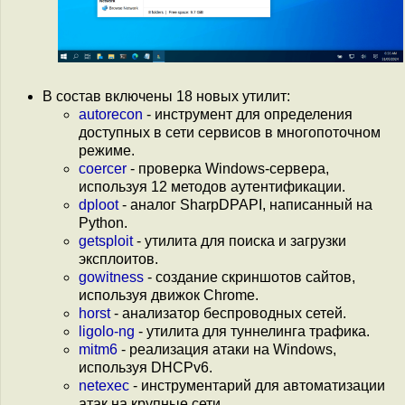
В состав включены 18 новых утилит:
autorecon
- инструмент для определения
доступных в сети сервисов в многопоточном
режиме.
coercer
- проверка Windows-сервера,
используя 12 методов аутентификации.
dploot
- аналог SharpDPAPI, написанный на
Python.
getsploit
- утилита для поиска и загрузки
эксплоитов.
gowitness
- создание скриншотов сайтов,
используя движок Chrome.
horst
- анализатор беспроводных сетей.
ligolo-ng
- утилита для туннелинга трафика.
mitm6
- реализация атаки на Windows,
используя DHCPv6.
netexec
- инструментарий для автоматизации
атак на крупные сети.