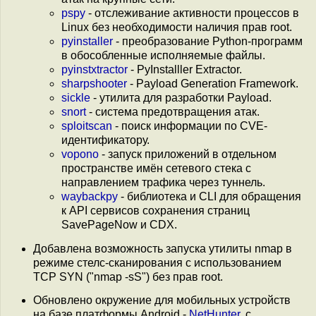
pspy
- отслеживание активности процессов в
Linux без необходимости наличия прав root.
pyinstaller
- преобразование Python-программ
в обособленные исполняемые файлы.
pyinstxtractor
- PyInstalller Extractor.
sharpshooter
- Payload Generation Framework.
sickle
- утилита для разработки Payload.
snort
- система предотвращения атак.
sploitscan
- поиск информации по CVE-
идентификатору.
vopono
- запуск приложений в отдельном
пространстве имён сетевого стека с
направлением трафика через туннель.
waybackpy
- библиотека и CLI для обращения
к API сервисов сохранения страниц
SavePageNow и CDX.
Добавлена возможность запуска утилиты nmap в
режиме стелс-сканирования с использованием
TCP SYN ("nmap -sS") без прав root.
Обновлено окружение для мобильных устройств
на базе платформы Android -
NetHunter
, с