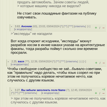
продать автомобиль. Зачем советы людей,
> которые машину никогда не видели?
Не стоит свои лошадиные фантазии на публику
озвучивать.
3.63
,
Аноним
(
63
), 23:03, 03/04/2024 [
^
] [
^^
] [
^^^
] [
ответить
]
[
↑
]
+
–
/
[
к модератору
]
>"иксперды" не нагадили
Вот когда откроют исходники, "иксперды" мокнут
разрабов носом в ихние какахи указав на архитектурные
факапы, тогда разрабы поймут сколько они времени
просрали.
2.25
,
вася
(
??
), 12:39, 03/04/2024 [
^
] [
^^
] [
^^^
] [
ответить
]
[
↓
] [
↑
]
+
–
/
[
к модератору
]
Чтобы свободное сообщество не заё...бывало советами,
как "правильно" надо делать, чтобы язык созрел но при
этом не получилось корявое нечитаемое нечто, как
случилось с другим языком.
+2
3.27
,
Вы забыли заполнить поле Name
(
?
), 12:45, 03/04/2024
+
–
[
^
] [
^^
] [
^^^
] [
ответить
]
[
к модератору
]
/
> при этом не получилось корявое нечитаемое нечто, как
случилось с другим языком.