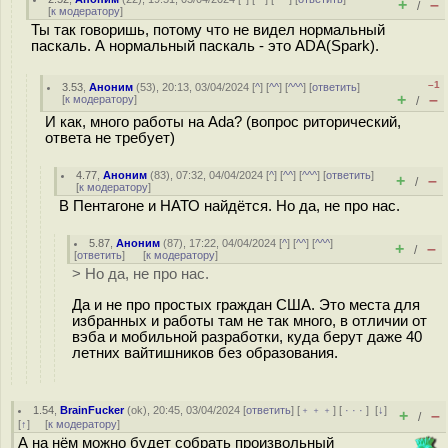
+
–
/
[
к модератору
]
Ты так говоришь, потому что не видел нормальный
паскаль. А нормальный паскаль - это ADA(Spark).
–1
3.53
,
Аноним
(
53
), 20:13, 03/04/2024 [
^
] [
^^
] [
^^^
] [
ответить
]
+
–
[
к модератору
]
/
И как, много работы на Ada? (вопрос риторический,
ответа не требует)
4.77
,
Аноним
(
83
), 07:32, 04/04/2024 [
^
] [
^^
] [
^^^
] [
ответить
]
+
–
/
[
к модератору
]
В Пентагоне и НАТО найдётся. Но да, не про нас.
5.87
,
Аноним
(
87
), 17:22, 04/04/2024 [
^
] [
^^
] [
^^^
]
+
–
/
[
ответить
]
[
к модератору
]
> Но да, не про нас.
Да и не про простых граждан США. Это места для
избранных и работы там не так много, в отличии от
вэба и мобильной разработки, куда берут даже 40
летних вайтишников без образования.
1.54
,
BrainFucker
(
ok
), 20:45, 03/04/2024 [
ответить
] [
﹢﹢﹢
] [
· · ·
]
[
↓
]
+
–
/
[
↑
] [
к модератору
]
А на нём можно будет собрать произвольный