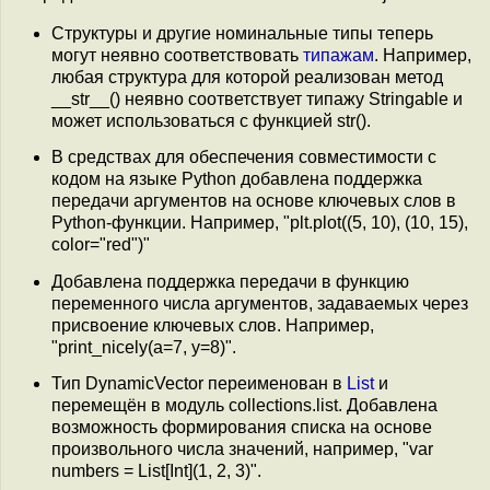
Структуры и другие номинальные типы теперь
могут неявно соответствовать
типажам
. Например,
любая структура для которой реализован метод
__str__() неявно соответствует типажу Stringable и
может использоваться с функцией str().
В средствах для обеспечения совместимости с
кодом на языке Python добавлена поддержка
передачи аргументов на основе ключевых слов в
Python-функции. Например, "plt.plot((5, 10), (10, 15),
color="red")"
Добавлена поддержка передачи в функцию
переменного числа аргументов, задаваемых через
присвоение ключевых слов. Например,
"print_nicely(a=7, y=8)".
Тип DynamicVector переименован в
List
и
перемещён в модуль collections.list. Добавлена
возможность формирования списка на основе
произвольного числа значений, например, "var
numbers = List[Int](1, 2, 3)".