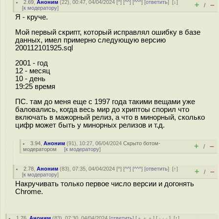
2.69
,
Аноним
(
22
), 00:47, 04/04/2024 [
^
] [
^^
] [
^^^
] [
ответить
]
[
↓
]
+
–
/
[
к модератору
]
Я - круче.
Мой первый скрипт, который исправлял ошибку в базе
данных, имел примерно следующую версию
200112101925.sql
2001 - год
12 - месяц
10 - день
19:25 время
ПС. там до меня еще с 1997 года такими вещами уже
баловались, когда весь мир до хриптоы спорил что
включать в мажорный релиз, а что в минорный, сколько
цифр может быть у минорных релизов и т.д.
3.94
,
Аноним
(
91
), 10:27, 06/04/2024
Скрыто ботом-
+
–
/
модератором
[
к модератору
]
2.78
,
Аноним
(
83
), 07:35, 04/04/2024 [
^
] [
^^
] [
^^^
] [
ответить
]
[
↑
]
+
–
/
[
к модератору
]
Накручивать только первое число версии и догонять
Chrome.
1.76
,
Аноним
(
83
), 07:30, 04/04/2024 [
ответить
] [
﹢﹢﹢
] [
· · ·
]
[
↑
]