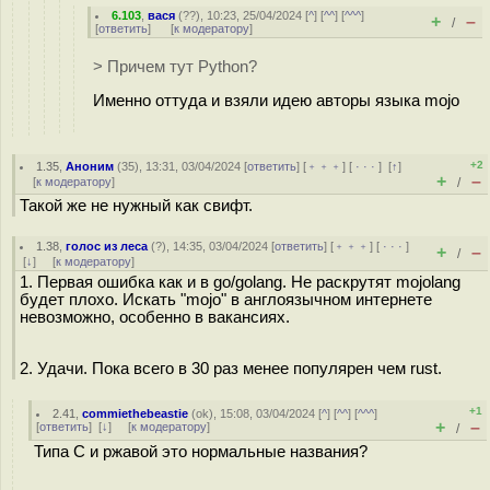
6.103
,
вася
(
??
), 10:23, 25/04/2024 [
^
] [
^^
] [
^^^
]
+
–
/
[
ответить
]
[
к модератору
]
> Причем тут Python?
Именно оттуда и взяли идею авторы языка mojo
+2
1.35
,
Аноним
(
35
), 13:31, 03/04/2024 [
ответить
] [
﹢﹢﹢
] [
· · ·
]
[
↑
]
+
–
[
к модератору
]
/
Такой же не нужный как свифт.
1.38
,
голос из леса
(
?
), 14:35, 03/04/2024 [
ответить
] [
﹢﹢﹢
] [
· · ·
]
+
–
/
[
↓
] [
к модератору
]
1. Первая ошибка как и в go/golang. Не раскрутят mojolang
будет плохо. Искать "mojo" в англоязычном интернете
невозможно, особенно в вакансиях.
2. Удачи. Пока всего в 30 раз менее популярен чем rust.
+1
2.41
,
commiethebeastie
(
ok
), 15:08, 03/04/2024 [
^
] [
^^
] [
^^^
]
+
–
[
ответить
]
[
↓
] [
к модератору
]
/
Типа С и ржавой это нормальные названия?