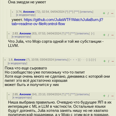
Она эмодзи не умеет
3.74
,
Аноним
(
72
), 02:54, 04/04/2024 [
^
] [
^^
] [
^^^
] [
ответить
]
+
–
/
[
к модератору
]
умеет.
https://github.com/JuliaWTF/WatchJuliaBurn.jl?
tab=readme-ov-file#control-flow
2.83
,
Аноним
(
83
), 07:53, 04/04/2024 [
^
] [
^^
] [
^^^
] [
ответить
]
[
↑
]
+
–
/
[
к модератору
]
Что Julia, что Mojo сорта одной и той же субстанции -
LLVM.
1.8
,
Аноним
(
7
), 10:59, 03/04/2024 [
ответить
] [
﹢﹢﹢
] [
· · ·
]
[
↓
] [
↑
]
+
–
/
[
к модератору
]
Пока что еще сыровато
Но сообщество уже потихоньку что-то пилит
Хотя еще очень много не сделано, динамика с которой они
пилят это всё достаточно хорошая
может быть и получится у них
2.65
,
Аноним
(
64
), 23:10, 03/04/2024 [
^
] [
^^
] [
^^^
] [
ответить
]
+
–
/
[
к модератору
]
Ниша выбрана правильно. Очевдно что будущее ЯП в их
интеграции с ML и LLM в частности. Остальные языки
будут догонять, Julia хотела занять нишу но не хватило
политической поддержки, а у Mojo с этим все в порядке.