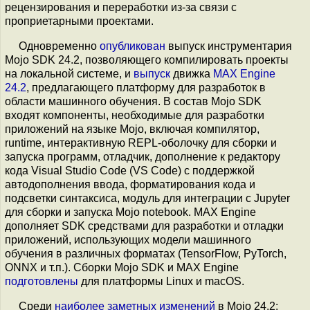
рецензирования и переработки из-за связи с
проприетарными проектами.
Одновременно
опубликован
выпуск инструментария
Mojo SDK 24.2, позволяющего компилировать проекты
на локальной системе, и
выпуск
движка
MAX Engine
24.2
, предлагающего платформу для разработок в
области машинного обучения. В состав Mojo SDK
входят компоненты, необходимые для разработки
приложений на языке Mojo, включая компилятор,
runtime, интерактивную REPL-оболочку для сборки и
запуска программ, отладчик, дополнение к редактору
кода Visual Studio Code (VS Code) с поддержкой
автодополнения ввода, форматирования кода и
подсветки синтаксиса, модуль для интеграции с Jupyter
для сборки и запуска Mojo notebook. MAX Engine
дополняет SDK средствами для разработки и отладки
приложений, использующих модели машинного
обучения в различных форматах (TensorFlow, PyTorch,
ONNX и т.п.). Сборки Mojo SDK и MAX Engine
подготовлены
для платформы Linux и macOS.
Среди
наиболее заметных
изменений
в Mojo 24.2: