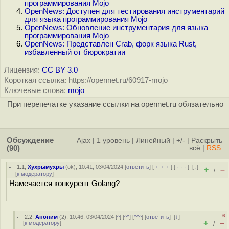
программирования Mojo
OpenNews: Доступен для тестирования инструментарий
для языка программирования Mojo
OpenNews: Обновление инструментария для языка
программирования Mojo
OpenNews: Представлен Crab, форк языка Rust,
избавленный от бюрократии
Лицензия:
CC BY 3.0
Короткая ссылка: https://opennet.ru/60917-mojo
Ключевые слова:
mojo
При перепечатке указание ссылки на opennet.ru обязательно
Обсуждение
Ajax
|
1 уровень
|
Линейный
|
+/-
|
Раскрыть
(90)
всё
|
RSS
1.1
,
Хухрымухры
(
ok
), 10:41, 03/04/2024 [
ответить
] [
﹢﹢﹢
] [
· · ·
]
[
↓
]
+
–
/
[
к модератору
]
Намечается конкурент Golang?
–6
2.2
,
Аноним
(
2
), 10:46, 03/04/2024 [
^
] [
^^
] [
^^^
] [
ответить
]
[
↓
]
+
–
[
к модератору
]
/