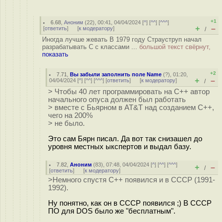
+1
6.68
,
Аноним
(
22
), 00:41, 04/04/2024 [
^
] [
^^
] [
^^^
]
+
–
[
ответить
]
[
к модератору
]
/
Иногда лучше жевать В 1979 году Страуструп начал
разрабатывать С с классами ...
большой текст свёрнут,
показать
+2
7.71
,
Вы забыли заполнить поле Name
(
?
), 01:20,
+
–
04/04/2024 [
^
] [
^^
] [
^^^
] [
ответить
]
[
к модератору
]
/
> Чтобы 40 лет программировать на С++ автор
начального опуса должен был работать
> вместе с Бьярном в AT&T над созданием С++,
чего на 200%
> не было.
Это сам Бярн писал. Да вот так снизашел до
уровня местных ыкспертов и выдал базу.
7.82
,
Аноним
(
83
), 07:48, 04/04/2024 [
^
] [
^^
] [
^^^
]
+
–
/
[
ответить
]
[
к модератору
]
>Немного спустя С++ появился и в СССР (1991-
1992).
Ну понятно, как он в СССР появился ;) В CCCP
ПО для DOS было же "бесплатным".