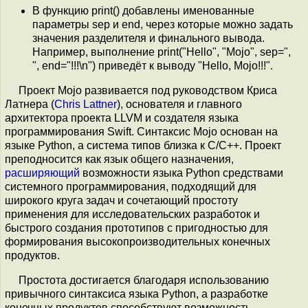
В функцию print() добавлены именованные
параметры sep и end, через которые можно задать
значения разделителя и финального вывода.
Например, выполнение print("Hello", "Mojo", sep=",
", end="!!!\n") приведёт к выводу "Hello, Mojo!!!".
Проект Mojo развивается под руководством Криса
Латнера (
Chris Lattner
), основателя и главного
архитектора проекта LLVM и создателя языка
программирования Swift. Синтаксис Mojo основан на
языке Python, а система типов близка к C/C++. Проект
преподносится как язык общего назначения,
расширяющий
возможности языка Python средствами
системного программирования, подходящий для
широкого круга задач и сочетающий простоту
применения для исследовательских разработок и
быстрого создания прототипов с пригодностью для
формирования высокопроизводительных конечных
продуктов.
Простота достигается благодаря использованию
привычного синтаксиса языка Python, а разработке
конечных продуктов способствуют возможность