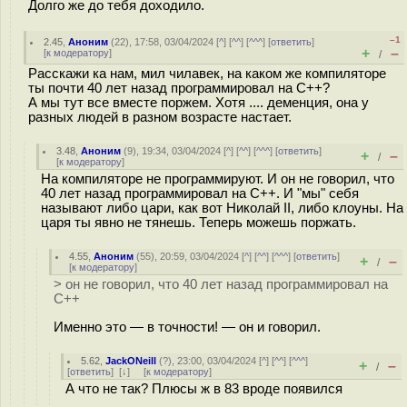
Долго же до тебя доходило.
–1
2.45
,
Аноним
(
22
), 17:58, 03/04/2024 [
^
] [
^^
] [
^^^
] [
ответить
]
+
–
[
к модератору
]
/
Расскажи ка нам, мил чилавек, на каком же компиляторе
ты почти 40 лет назад программировал на С++?
А мы тут все вместе поржем. Хотя .... деменция, она у
разных людей в разном возрасте настает.
3.48
,
Аноним
(
9
), 19:34, 03/04/2024 [
^
] [
^^
] [
^^^
] [
ответить
]
+
–
/
[
к модератору
]
На компиляторе не программируют. И он не говорил, что
40 лет назад программировал на С++. И "мы" себя
называют либо цари, как вот Николай II, либо клоуны. На
царя ты явно не тянешь. Теперь можешь поржать.
4.55
,
Аноним
(
55
), 20:59, 03/04/2024 [
^
] [
^^
] [
^^^
] [
ответить
]
+
–
/
[
к модератору
]
> он не говорил, что 40 лет назад программировал на
С++
Именно это — в точности! — он и говорил.
5.62
,
JackONeill
(
?
), 23:00, 03/04/2024 [
^
] [
^^
] [
^^^
]
+
–
/
[
ответить
]
[
↓
] [
к модератору
]
А что не так? Плюсы ж в 83 вроде появился