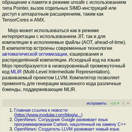
обращение к памяти в режиме unsafe с использованием
типа Pointer, вызов отдельных SIMD-инструкций или
доступ к аппаратным расширениям, таким как
TensorCores и AMX.
Mojo может использоваться как в режиме
интерпретации с использованием JIT, так и для
компиляции в исполняемые файлы (AOT, ahead-of-time).
В компилятор встроены современные технологии
автоматической оптимизации
, кэширования и
распределённой компиляции. Исходный код на языке
Mojo преобразуются в низкоуровневый промежуточный
код
MLIR
(Multi-Level Intermediate Representation),
развиваемый проектом LLVM. Компилятор позволяет
применять для генерации машинного кода различные
бэкенды, поддерживающие MLIR.
+
–
исправить
/
+14
Главная ссылка к новости
(
https://www.modular.com/blog/w...
)
OpenNews: Сотрудник Google развивает язык
программирования Carbon, нацеленный на замену C++
OpenNews: Создатель LLVM развивает новый язык