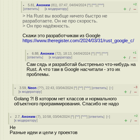
+2
5.81
,
Аноним
(
81
), 07:47, 04/04/2024 [
^
] [
^^
] [
^^^
]
+
–
[
ответить
]
[
к модератору
]
/
> На Rust вы вообще ничего быстро не
разработаете. Он не про скорость.
> Он про надёжность.
Скажи это разработчикам из Google
https://www.theregister.com/2024/03/31/rust_google_c/
+1
6.88
,
Аноним
(
72
), 18:13, 04/04/2024 [
^
] [
^^
] [
^^^
]
+
–
[
ответить
]
[
к модератору
]
/
Сам сядь и разработай быстренько что-нибудь на
Rust. А что там в Google насчитали - это их
проблемы.
–3
3.59
,
Neon
(
??
), 22:43, 03/04/2024 [
^
] [
^^
] [
^^^
] [
ответить
]
[
↑
]
+
–
[
к модератору
]
/
Golang ?! В котором нет классов и нормального
объектного программирования. Спасибо не надо
+2
2.7
,
Аноним
(
7
), 10:58, 03/04/2024 [
^
] [
^^
] [
^^^
] [
ответить
]
[
↑
]
+
–
[
к модератору
]
/
Не
Разные идеи и цели у проектов