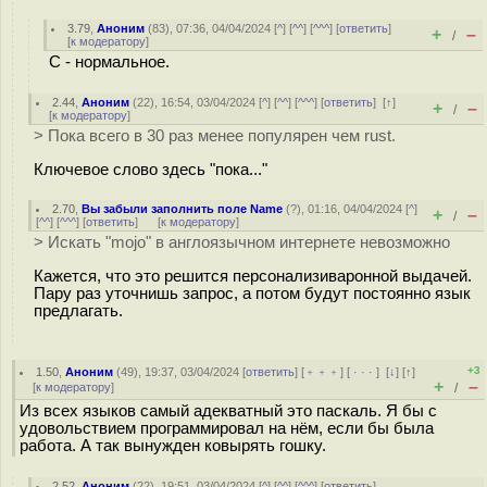
3.79
,
Аноним
(
83
), 07:36, 04/04/2024 [
^
] [
^^
] [
^^^
] [
ответить
]
+
–
/
[
к модератору
]
C - нормальное.
2.44
,
Аноним
(
22
), 16:54, 03/04/2024 [
^
] [
^^
] [
^^^
] [
ответить
]
[
↑
]
+
–
/
[
к модератору
]
> Пока всего в 30 раз менее популярен чем rust.
Ключевое слово здесь "пока..."
2.70
,
Вы забыли заполнить поле Name
(
?
), 01:16, 04/04/2024 [
^
]
+
–
/
[
^^
] [
^^^
] [
ответить
]
[
к модератору
]
> Искать "mojo" в англоязычном интернете невозможно
Кажется, что это решится персонализиваронной выдачей.
Пару раз уточнишь запрос, а потом будут постоянно язык
предлагать.
+3
1.50
,
Аноним
(
49
), 19:37, 03/04/2024 [
ответить
] [
﹢﹢﹢
] [
· · ·
]
[
↓
] [
↑
]
+
–
[
к модератору
]
/
Из всех языков самый адекватный это паскаль. Я бы с
удовольствием программировал на нём, если бы была
работа. А так вынужден ковырять гошку.
2.52
,
Аноним
(
22
), 19:51, 03/04/2024 [
^
] [
^^
] [
^^^
] [
ответить
]