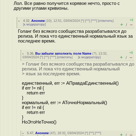
Лол. Все равно получится корявое нечто, просто с
другими углами кривизны.
+2
4.32
,
Аноним
(
10
), 12:51, 03/04/2024 [
^
] [
^^
] [
^^^
] [
ответить
]
+
–
[
к модератору
]
/
Голанг без всякого сообщества разрабатывался до
релиза. И пока что единственный нормальный язык за
последнее время.
+5
5.36
,
Вы забыли заполнить поле Name
(
?
), 13:32,
+
–
03/04/2024 [
^
] [
^^
] [
^^^
] [
ответить
]
[
к модератору
]
/
> Голанг без всякого сообщества разрабатывался до
релиза. И пока что единственный нормальный
> язык за последнее время.
eдинственный, err := АПравдаЕдинственный()
if err != nil {
return err
}
нормальный, err := АТочноНормальный()
if err != nil {
return err
}
НоЭтоНеТочно()
5.47
,
Аноним
(
47
), 18:32, 03/04/2024 [
^
] [
^^
] [
^^^
]
+
–
/