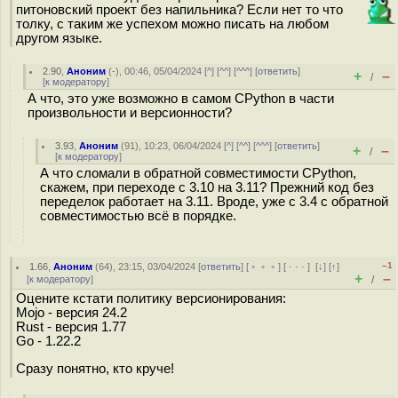
питоновский проект без напильника? Если нет то что
толку, с таким же успехом можно писать на любом
другом языке.
2.90
,
Аноним
(
-
), 00:46, 05/04/2024 [
^
] [
^^
] [
^^^
] [
ответить
]
+
–
/
[
к модератору
]
А что, это уже возможно в самом CPython в части
произвольности и версионности?
3.93
,
Аноним
(
91
), 10:23, 06/04/2024 [
^
] [
^^
] [
^^^
] [
ответить
]
+
–
/
[
к модератору
]
А что сломали в обратной совместимости CPython,
скажем, при переходе с 3.10 на 3.11? Прежний код без
переделок работает на 3.11. Вроде, уже с 3.4 с обратной
совместимостью всё в порядке.
–1
1.66
,
Аноним
(
64
), 23:15, 03/04/2024 [
ответить
] [
﹢﹢﹢
] [
· · ·
]
[
↓
] [
↑
]
+
–
[
к модератору
]
/
Оцените кстати политику версионирования:
Mojo - версия 24.2
Rust - версия 1.77
Go - 1.22.2
Сразу понятно, кто круче!