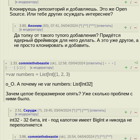
+
–
[
к модератору
]
/
Клонируешь репозиторий и добавляешь. Это же Open
Source. Или тебе других осуждать интереснее?
3.80
,
Аноним
(
83
), 07:41, 04/04/2024 [
^
] [
^^
] [
^^^
] [
ответить
]
+
–
/
[
к модератору
]
Да толку от такого тупого добавления? Придётся
ядерный фреймворк для него делать. А это уже другое, а
не просто клонировать и добавить.
+2
1.33
,
commiethebeastie
(
ok
), 12:58, 03/04/2024 [
ответить
] [
﹢﹢﹢
]
+
–
[
· · ·
]
[
↓
] [
↑
] [
к модератору
]
/
>var numbers = List[Int](1, 2, 3)
o_O. А почему не var numbers: List[Int32]
Зачем целое безразмерное опять? Уже сколько проблем с
ними было.
2.51
,
Скрудж
(
?
), 19:45, 03/04/2024 [
^
] [
^^
] [
^^^
] [
ответить
]
+
–
/
[
к модератору
]
int32 - 32 бита, int - под капотом имеет BigInt и никогда не
переполняется
3.86
,
commiethebeastie
(
ok
), 15:54, 04/04/2024 [
^
] [
^^
] [
^^^
]
+
–
/