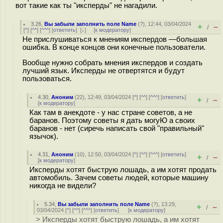
вот такие как ты "иксперды" не нагадили.
3.26
,
Вы забыли заполнить поле Name
(
?
), 12:44, 03/04/2024
+
–
/
[
^
] [
^^
] [
^^^
] [
ответить
]
[
↓
] [
к модератору
]
Не прислушиваться к мнениям икспердов —большая
ошибка. В конце концов они конечные пользователи.
Вообще нужно собрать мнения икспердов и создать
лучший язык. Иксперды не отвертятся и будут
пользоваться.
4.30
,
Аноним
(
22
), 12:49, 03/04/2024 [
^
] [
^^
] [
^^^
] [
ответить
]
+
–
/
[
к модератору
]
Как там в анекдоте - у нас стране советов, а не
баранов. Поэтому советы я дать могуЮ а своих
баранов - нет (сиречь написать свой "правильный"
язычок).
4.31
,
Аноним
(
10
), 12:50, 03/04/2024 [
^
] [
^^
] [
^^^
] [
ответить
]
+
–
/
[
к модератору
]
Иксперды хотят быструю лошадь, а им хотят продать
автомобиль. Зачем советы людей, которые машину
никогда не видели?
5.34
,
Вы забыли заполнить поле Name
(
?
), 13:29,
+
–
/
03/04/2024 [
^
] [
^^
] [
^^^
] [
ответить
]
[
к модератору
]
> Иксперды хотят быструю лошадь, а им хотят