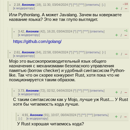
–10
2.18
,
Аноним
(
18
), 11:30, 03/04/2024 [
^
] [
^^
] [
^^^
] [
ответить
]
[
↓
]
+
–
[
к модератору
]
/
Или Pythonlang. А может Javalang. Зачем вы коверкаете
название языка? Это же так глупо выглядит.
+1
3.42
,
Аноним
(
42
), 16:20, 03/04/2024 [
^
] [
^^
] [
^^^
] [
ответить
]
+
–
[
к модератору
]
/
https://github.com/golang/
2.61
,
Аноним
(
64
), 22:58, 03/04/2024 [
^
] [
^^
] [
^^^
] [
ответить
]
[
↑
]
+
–
/
[
к модератору
]
Mojo это высокопроизводительный язык общего
назначения с механизмами безопасного управления
памятью (borrow checker) и удобный синтаксисом Python-
like. Так что он скорее конкурент Rust, хотя пока что не
позиционируется таким образом.
3.73
,
Аноним
(
72
), 02:52, 04/04/2024 [
^
] [
^^
] [
^^^
] [
ответить
]
+
–
/
[
к модератору
]
С таким синтаксисом как у Mojo, лучше уж Rust.... У Rust
хотя бы читаемость кода лучше.
4.91
,
Аноним
(
91
), 10:07, 06/04/2024 [
^
] [
^^
] [
^^^
] [
ответить
]
+
–
/
[
↓
] [
к модератору
]
У Rust хорошая читаемось кода?