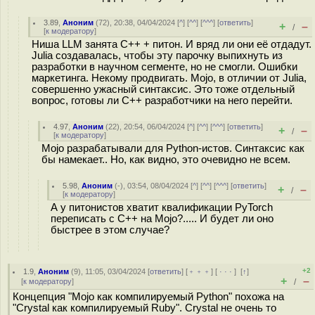
3.89
,
Аноним
(
72
), 20:38, 04/04/2024 [
^
] [
^^
] [
^^^
] [
ответить
]
+
–
/
[
к модератору
]
Ниша LLM занята C++ + питон. И вряд ли они её отдадут.
Julia создавалась, чтобы эту парочку выпихнуть из
разработки в научном сегменте, но не смогли. Ошибки
маркетинга. Некому продвигать. Mojo, в отличии от Julia,
совершенно ужасный синтаксис. Это тоже отдельный
вопрос, готовы ли C++ разработчики на него перейти.
4.97
,
Аноним
(
22
), 20:54, 06/04/2024 [
^
] [
^^
] [
^^^
] [
ответить
]
+
–
/
[
к модератору
]
Mojo разрабатывали для Python-истов. Синтаксис как
бы намекает.. Но, как видно, это очевидно не всем.
5.98
,
Аноним
(
-
), 03:54, 08/04/2024 [
^
] [
^^
] [
^^^
] [
ответить
]
+
–
/
[
к модератору
]
А у питонистов хватит квалификации PyTorch
переписать с C++ на Mojo?..... И будет ли оно
быстрее в этом случае?
+2
1.9
,
Аноним
(
9
), 11:05, 03/04/2024 [
ответить
] [
﹢﹢﹢
] [
· · ·
]
[
↑
]
+
–
[
к модератору
]
/
Концепция "Mojo как компилируемый Python" похожа на
"Crystal как компилируемый Ruby". Crystal не очень то