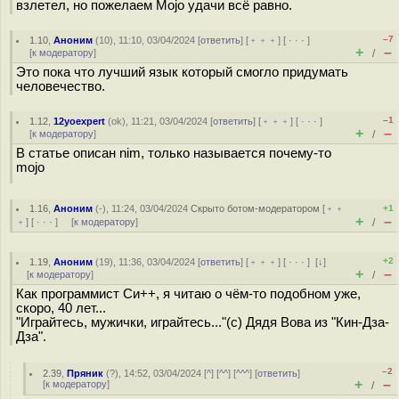
взлетел, но пожелаем Mojo удачи всё равно.
–7
1.10
,
Аноним
(
10
), 11:10, 03/04/2024 [
ответить
] [
﹢﹢﹢
] [
· · ·
]
+
–
[
к модератору
]
/
Это пока что лучший язык который смогло придумать
человечество.
–1
1.12
,
12yoexpert
(
ok
), 11:21, 03/04/2024 [
ответить
] [
﹢﹢﹢
] [
· · ·
]
+
–
[
к модератору
]
/
В статье описан nim, только называется почему-то
mojo
1.16
,
Аноним
(
-
), 11:24, 03/04/2024
Скрыто ботом-модератором
[
﹢﹢
+1
+
–
﹢
] [
· · ·
] [
к модератору
]
/
+2
1.19
,
Аноним
(
19
), 11:36, 03/04/2024 [
ответить
] [
﹢﹢﹢
] [
· · ·
]
[
↓
]
+
–
[
к модератору
]
/
Как программист Си++, я читаю о чём-то подобном уже,
скоро, 40 лет...
"Играйтесь, мужички, играйтесь..."(с) Дядя Вова из "Кин-Дза-
Дза".
–2
2.39
,
Пряник
(
?
), 14:52, 03/04/2024 [
^
] [
^^
] [
^^^
] [
ответить
]
+
–
[
к модератору
]
/