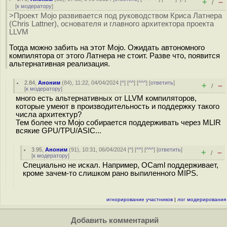
+
–
/
[
к модератору
]
>Проект Mojo развивается под руководством Криса Латнера
(Chris Lattner), основателя и главного архитектора проекта
LLVM
Тогда можно забить на этот Mojo. Ожидать автономного
компилятора от этого Латнера не стоит. Разве что, появится
альтернативная реализация.
2.84
,
Аноним
(
84
), 11:22, 04/04/2024 [
^
] [
^^
] [
^^^
] [
ответить
]
+
–
/
[
к модератору
]
много есть альтернативных от LLVM компиляторов,
которые умеют в производительность и поддержку такого
числа архитектур?
Тем более что Mojo собирается поддерживать через MLIR
всякие GPU/TPU/ASIC...
3.95
,
Аноним
(
91
), 10:31, 06/04/2024 [
^
] [
^^
] [
^^^
] [
ответить
]
+
–
/
[
к модератору
]
Специально не искал. Например, OCaml поддерживает,
кроме зачем-то слишком рано выпиленного MIPS.
игнорирование участников
|
лог модерирования
Добавить комментарий