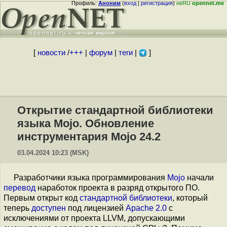
Профиль:
Аноним
(
вход
|
регистрация
)
неRU
opennet.me
[
новости
/
+++
|
форум
|
теги
|
]
Открытие стандартной библиотеки
языка Mojo. Обновление
инструментария Mojo 24.2
03.04.2024 10:23 (MSK)
Разработчики языка программирования
Mojo
начали
перевод
наработок проекта в разряд открытого ПО.
Первым открыт код
стандартной библиотеки
, который
теперь
доступен
под лицензией
Apache 2.0
c
исключениями от проекта LLVM, допускающими