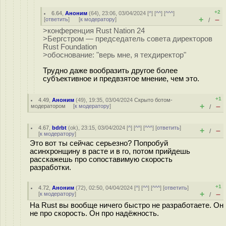
+2
6.64
,
Аноним
(
64
), 23:06, 03/04/2024 [
^
] [
^^
] [
^^^
]
+
–
[
ответить
]
[
к модератору
]
/
>конференция Rust Nation 24
>Бергстром — председатель совета директоров
Rust Foundation
>обоснование: "верь мне, я техдиректор"
Трудно даже вообразить другое более
субъективное и предвзятое мнение, чем это.
+1
4.49
,
Аноним
(
49
), 19:35, 03/04/2024
Скрыто ботом-
+
–
модератором
[
к модератору
]
/
4.67
,
bdrbt
(
ok
), 23:15, 03/04/2024 [
^
] [
^^
] [
^^^
] [
ответить
]
+
–
/
[
к модератору
]
Это вот ты сейчас серьезно? Попробуй
асинхронщину в расте и в го, потом прийдешь
расскажешь про сопоставимую скорость
разработки.
+1
4.72
,
Аноним
(
72
), 02:50, 04/04/2024 [
^
] [
^^
] [
^^^
] [
ответить
]
+
–
[
к модератору
]
/
На Rust вы вообще ничего быстро не разработаете. Он
не про скорость. Он про надёжность.