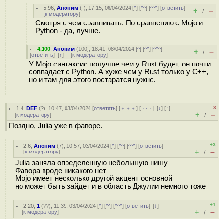
5.96
,
Аноним
(
-
), 17:15, 06/04/2024 [
^
] [
^^
] [
^^^
] [
ответить
]
+
–
/
[
к модератору
]
Смотря с чем сравнивать. По сравнению с Mojo и
Python - да, лучше.
4.100
,
Аноним
(
100
), 18:41, 08/04/2024 [
^
] [
^^
] [
^^^
]
+
–
/
[
ответить
]
[
↑
] [
к модератору
]
У Mojo синтаксис получше чем у Rust будет, он почти
совпадает с Python. А хуже чем у Rust только у C++,
но и там для этого постаратся нужно.
–3
1.4
,
DEF
(
?
), 10:47, 03/04/2024 [
ответить
] [
﹢﹢﹢
] [
· · ·
]
[
↓
] [
↑
]
+
–
[
к модератору
]
/
Поздно, Julia уже в фаворе.
+3
2.6
,
Аноним
(
7
), 10:57, 03/04/2024 [
^
] [
^^
] [
^^^
] [
ответить
]
+
–
[
к модератору
]
/
Julia заняла определенную небольшую нишу
Фавора вроде никакого нет
Mojo имеет несколько другой акцент основной
но может быть зайдет и в область Джулии немного тоже
+1
2.20
,
1
(
??
), 11:39, 03/04/2024 [
^
] [
^^
] [
^^^
] [
ответить
]
[
↓
]
+
–
[
к модератору
]
/