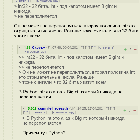
[
ответить
]
[
к модератору
]
> int32 - 32 бита, int - под капотом имеет BigInt и
никогда
> не переполняется
Он не может не переполняться, вторая половина Int это
отрицательные числа. Раньше тоже считали, что 32 бита
хватит всем.
4.99
,
Скрудж
(
?
), 07:49, 08/04/2024 [
^
] [
^^
] [
^^^
] [
ответить
]
+
–
/
[
к модератору
]
>> int32 - 32 бита, int - под капотом имеет BigInt и
никогда
>> не переполняется
> Он не может не переполняться, вторая половина Int
это отрицательные числа. Раньше
> тоже считали, что 32 бита хватит всем.
В Python int это alias к BigInt, который никогда не
переполняется
5.102
,
commiethebeastie
(
ok
), 14:25, 17/04/2024 [
^
] [
^^
]
+
–
/
[
^^^
] [
ответить
]
[
к модератору
]
> В Python int это alias к BigInt, который никогда
не переполняется
Причем тут Python?