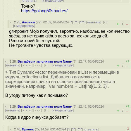
[
ответить
]
[
к модератору
]
Точно?
https://golang50shad.es/
2.75
,
Аноним
(
72
), 02:59, 04/04/2024 [
^
] [
^^
] [
^^^
] [
ответить
]
[
↑
]
+
–
/
[
к модератору
]
git-проект Mojo получил, вероятно, наибольшее количество
звёзд за историю github всего за несколько дней.
Репозиторий был пустой.
Не трогайте чувства верующих.
1.28
,
Вы забыли заполнить поле Name
(
?
), 12:47, 03/04/2024
+1
+
–
[
ответить
] [
﹢﹢﹢
] [
· · ·
]
[
↑
] [
к модератору
]
/
> Тип DynamicVector переименован в List и перемещён в
модуль collections.list. Добавлена возможность
формирования списка на основе произвольного числа
значений, например, "var numbers = List[Int](1, 2, 3)".
В угоду питону как я понимаю?
1.29
,
Вы забыли заполнить поле Name
(
?
), 12:48, 03/04/2024
+3
+
–
[
ответить
] [
﹢﹢﹢
] [
· · ·
]
[
↓
] [
к модератору
]
/
Когда в ядро линукса добавят?
–2
2.40
,
Пряник
(
?
), 14:59, 03/04/2024 [
^
] [
^^
] [
^^^
] [
ответить
]