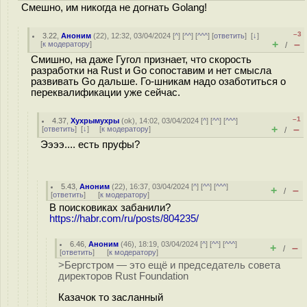
Смешно, им никогда не догнать Golang!
–3
3.22
,
Аноним
(
22
), 12:32, 03/04/2024 [
^
] [
^^
] [
^^^
] [
ответить
]
[
↓
]
+
–
[
к модератору
]
/
Смишно, на даже Гугол признает, что скорость
разработки на Rust и Go сопоставим и нет смысла
развивать Go дальше. Го-шникам надо озаботиться о
переквалификации уже сейчас.
–1
4.37
,
Хухрымухры
(
ok
), 14:02, 03/04/2024 [
^
] [
^^
] [
^^^
]
+
–
[
ответить
]
[
↓
] [
к модератору
]
/
Ээээ.... есть пруфы?
5.43
,
Аноним
(
22
), 16:37, 03/04/2024 [
^
] [
^^
] [
^^^
]
+
–
/
[
ответить
]
[
к модератору
]
В поисковиках забанили?
https://habr.com/ru/posts/804235/
6.46
,
Аноним
(
46
), 18:19, 03/04/2024 [
^
] [
^^
] [
^^^
]
+
–
/
[
ответить
]
[
к модератору
]
>Бергстром — это ещё и председатель совета
директоров Rust Foundation
Казачок то засланный