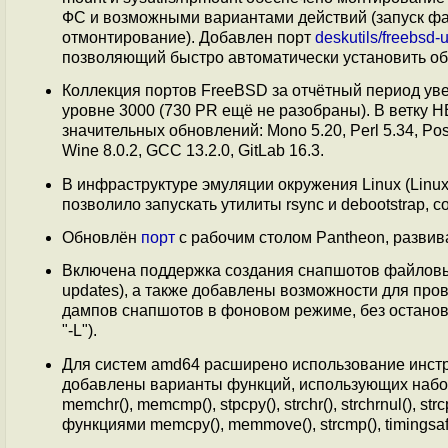
ФС и возможными вариантами действий (запуск ф
отмонтирование). Добавлен порт
deskutils/freebsd-u
позволяющий быстро автоматически установить обн
Коллекция портов FreeBSD за отчётный период уве
уровне 3000 (730 PR ещё не разобраны). В ветку 
значительных обновлений: Mono 5.20, Perl 5.34, Post
Wine 8.0.2, GCC 13.2.0, GitLab 16.3.
В инфраструктуре эмуляции окружения Linux (Linuxu
позволило запускать утилиты rsync и debootstrap, с
Обновлён
порт
с рабочим столом Pantheon, разви
Включена поддержка создания снапшотов файловых
updates), а также добавлены возможности для про
дампов снапшотов в фоновом режиме, без остановк
"-L").
Для систем amd64 расширено использование инстру
добавлены варианты функций, использующих набор
memchr(), memcmp(), stpcpy(), strchr(), strchrnul(), strc
функциями memcpy(), memmove(), strcmp(), timingsa