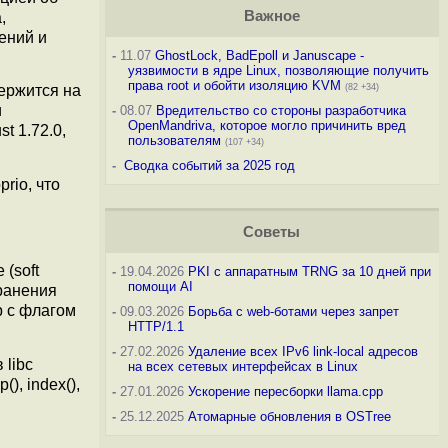
Важное
,
ений и
-
11.07
GhostLock, BadEpoll и Januscape -
уязвимости в ядре Linux, позволяющие получить
права root и обойти изоляцию KVM
(82 +34)
ержится на
и
-
08.07
Вредительство со стороны разработчика
OpenMandriva, которое могло причинить вред
t 1.72.0,
пользователям
(107 +34)
-
Сводка событий за 2025 год
rio, что
Советы
(soft
-
19.04.2026
PKI с аппаратным TRNG за 10 дней при
помощи AI
хранения
p с флагом
-
09.03.2026
Борьба с web-ботами через запрет
HTTP/1.1
-
27.02.2026
Удаление всех IPv6 link-local адресов
 libc
на всех сетевых интерфейсах в Linux
, index(),
-
27.01.2026
Ускорение пересборки llama.cpp
-
25.12.2025
Атомарные обновления в OSTree