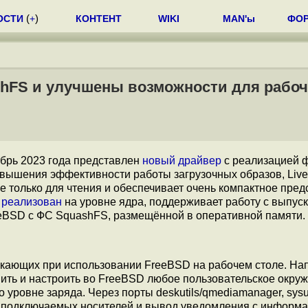
ОСТИ
(
+
)
КОНТЕНТ
WIKI
MAN'ы
ФО
shFS и улучшены возможности для рабо
ябрь 2023 года представлен
новый драйвер
с реализацией 
вышения эффективности работы загрузочных образов, Live
 только для чтения и обеспечивает очень компактное пре
р
реализован
на уровне ядра, поддерживает работу с выпус
reeBSD с ФС SquashFS, размещённой в оперативной памяти.
икающих при использовании FreeBSD на рабочем столе. На
ить и настроить во FreeBSD любое пользовательское окру
ровне заряда. Через порты deskutils/qmediamanager, sysut
ие подключаемых носителей и вывод уведомления с информ