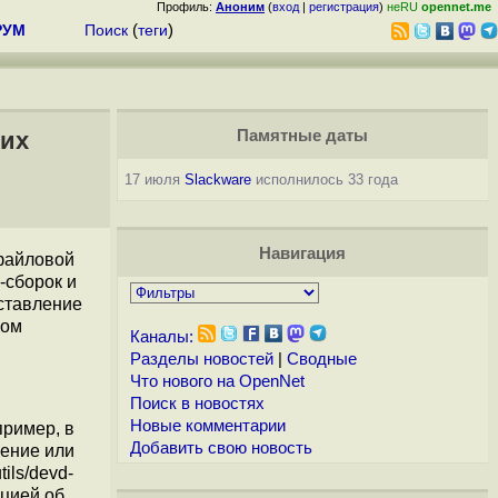
Профиль:
Аноним
(
вход
|
регистрация
)
неRU
opennet.me
РУМ
Поиск
(
теги
)
чих
Памятные даты
17 июля
Slackware
исполнилось 33 года
Навигация
файловой
-сборок и
дставление
ком
Каналы:
Разделы новостей
|
Сводные
Что нового на OpenNet
Поиск в новостях
Новые комментарии
пример, в
Добавить свою новость
жение или
ils/devd-
ацией об