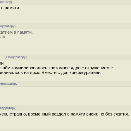
ератору
]
 в памяти.
одератору
]
жатием в памяти.
рал.
]
[
к модератору
]
ки.
на нём компилировалось кастомное ядро с окружением с
авливалось на диск. Вместе с доп конфигурацией.
 модератору
]
модератору
]
очень странно, временный раздел в памяти висит, но без сжатия.