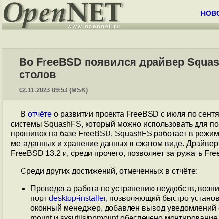
НОВ
Во FreeBSD появился драйвер Squa
столов
02.11.2023 09:53 (MSK)
В
отчёте
о развитии проекта FreeBSD с июля по сент
системы SquashFS, который можно использовать для по
прошивок на базе FreeBSD. SquashFS работает в режиме
метаданных и хранение данных в сжатом виде. Драйве
FreeBSD 13.2 и, среди прочего, позволяет загружать F
Среди других достижений, отмеченных в отчёте:
Проведена работа по устранению неудобств, возн
порт
desktop-installer
, позволяющий быстро установ
оконный менеджер, добавлен вывод уведомлений о у
mount и sysutils/npmount обеспечено монтирован