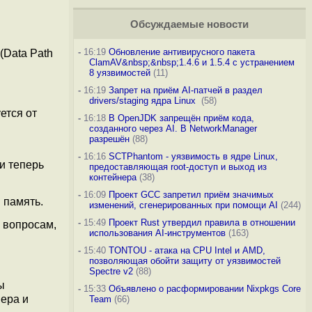
Обсуждаемые новости
-
16:19
Обновление антивирусного пакета
(Data Path
ClamAV&nbsp;&nbsp;1.4.6 и 1.5.4 с устранением
8 уязвимостей
(11)
-
16:19
Запрет на приём AI-патчей в раздел
drivers/staging ядра Linux
(58)
уется от
-
16:18
В OpenJDK запрещён приём кода,
созданного через AI. В NetworkManager
разрешён
(88)
-
16:16
SCTPhantom - уязвимость в ядре Linux,
ии теперь
предоставляющая root-доступ и выход из
контейнера
(38)
-
16:09
Проект GCC запретил приём значимых
 память.
изменений, сгенерированных при помощи AI
(244)
-
15:49
Проект Rust утвердил правила в отношении
 вопросам,
использования AI-инструментов
(163)
-
15:40
TONTOU - атака на CPU Intel и AMD,
позволяющая обойти защиту от уязвимостей
Spectre v2
(88)
ы
-
15:33
Объявлено о расформировании Nixpkgs Core
вера и
Team
(66)