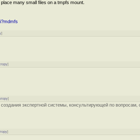
 place many small files on a tmpfs mount.
cgi?mdmfs
у
]
атору
]
атору
]
я создания экспертной системы, консультирующей по вопросам,
атору
]