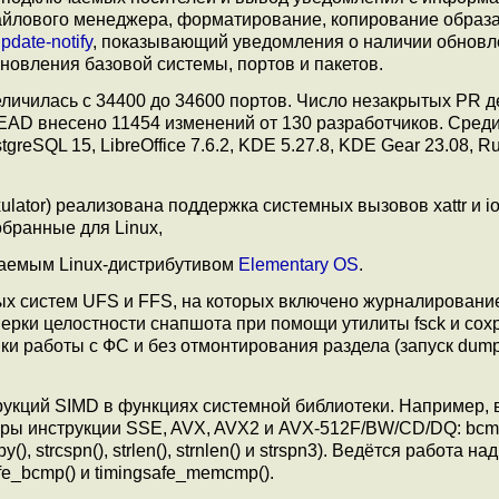
айлового менеджера, форматирование, копирование образа
pdate-notify
, показывающий уведомления о наличии обновл
овления базовой системы, портов и пакетов.
личилась с 34400 до 34600 портов. Число незакрытых PR д
HEAD внесено 11454 изменений от 130 разработчиков. Сред
greSQL 15, LibreOffice 7.6.2, KDE 5.27.8, KDE Gear 23.08, Rus
lator) реализована поддержка системных вызовов xattr и iop
обранные для Linux,
ваемым Linux-дистрибутивом
Elementary OS
.
 систем UFS и FFS, на которых включено журналирование 
верки целостности снапшота при помощи утилиты fsck и со
и работы c ФС и без отмонтирования раздела (запуск dum
кций SIMD в функциях системной библиотеки. Например, в
ы инструкции SSE, AVX, AVX2 и AVX-512F/BW/CD/DQ: bcmp()
py(), strcspn(), strlen(), strnlen() и strspn3). Ведётся работа над
fe_bcmp() и timingsafe_memcmp().