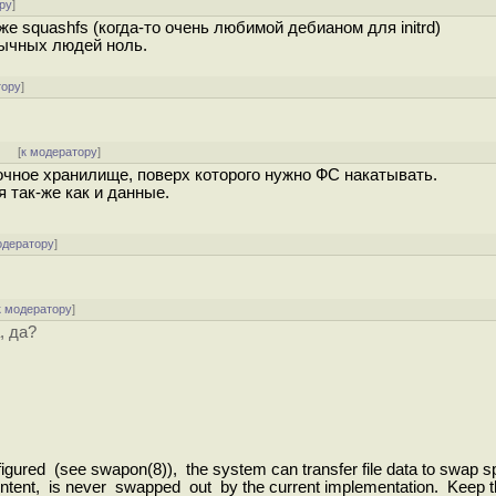
ру
]
же squashfs (когда-то очень любимой дебианом для initrd)
обычных людей ноль.
тору
]
]
[
к модератору
]
очное хранилище, поверх которого нужно ФС накатывать.
 так-же как и данные.
одератору
]
к модератору
]
, да?
ed (see swapon(8)), the system can transfer file data to swap sp
ontent, is never swapped out by the current implementation. Keep t