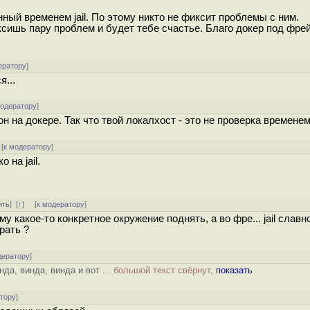
ный временем jail. По этому никто не фиксит проблемы с ним.
иксишь пару проблем и будет тебе счастье. Благо докер под фр
ератору
]
я...
модератору
]
 на докере. Так что твой локалхост - это не проверка временем
[
к модератору
]
 на jail.
ить
]
[
↑
] [
к модератору
]
 какое-то конкретное окружение поднять, а во фре... jail славн
рать ?
дератору
]
да, винда, винда и вот ...
большой текст свёрнут,
показать
атору
]