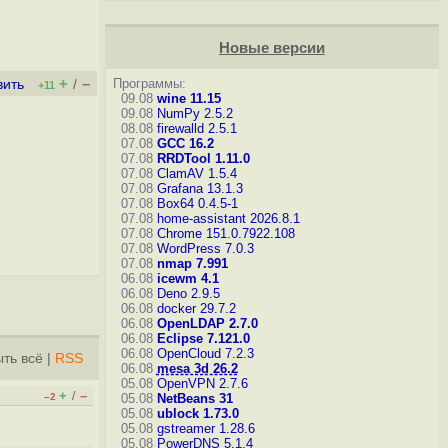
Новые версии
+
–
Программы:
вить
/
+11
09.08
wine 11.15
09.08
NumPy 2.5.2
08.08
firewalld 2.5.1
07.08
GCC 16.2
07.08
RRDTool 1.11.0
07.08
ClamAV 1.5.4
07.08
Grafana 13.1.3
07.08
Box64 0.4.5-1
07.08
home-assistant 2026.8.1
07.08
Chrome 151.0.7922.108
07.08
WordPress 7.0.3
07.08
nmap 7.991
06.08
icewm 4.1
06.08
Deno 2.9.5
06.08
docker 29.7.2
06.08
OpenLDAP 2.7.0
06.08
Eclipse 7.121.0
06.08
OpenCloud 7.2.3
ть всё
|
RSS
06.08
mesa 3d 26.2
05.08
OpenVPN 2.7.6
+
–
/
–2
05.08
NetBeans 31
05.08
ublock 1.73.0
05.08
gstreamer 1.28.6
05.08
PowerDNS 5.1.4