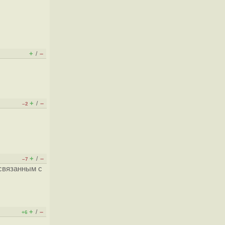
+
–
/
+
–
/
–2
+
–
/
–7
 связанным с
+
–
/
+6