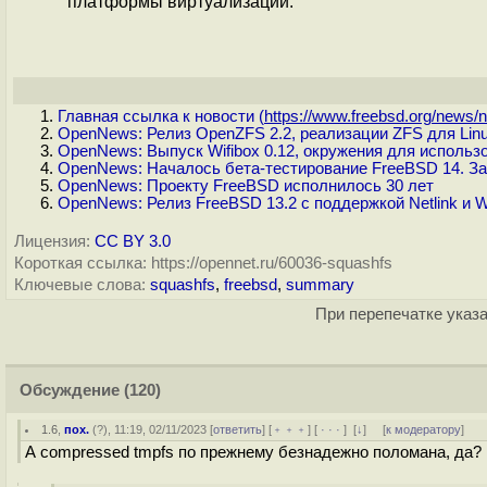
платформы виртуализации.
Главная ссылка к новости (
https://www.freebsd.org/news/n.
OpenNews: Релиз OpenZFS 2.2, реализации ZFS для Lin
OpenNews: Выпуск Wifibox 0.12, окружения для использ
OpenNews: Началось бета-тестирование FreeBSD 14. За
OpenNews: Проекту FreeBSD исполнилось 30 лет
OpenNews: Релиз FreeBSD 13.2 с поддержкой Netlink и 
Лицензия:
CC BY 3.0
Короткая ссылка: https://opennet.ru/60036-squashfs
Ключевые слова:
squashfs
,
freebsd
,
summary
При перепечатке указа
Обсуждение
(120)
1.6
,
пох.
(
?
), 11:19, 02/11/2023 [
ответить
] [
﹢﹢﹢
] [
· · ·
]
[
↓
] [
к модератору
]
А compressed tmpfs по прежнему безнадежно поломана, да?