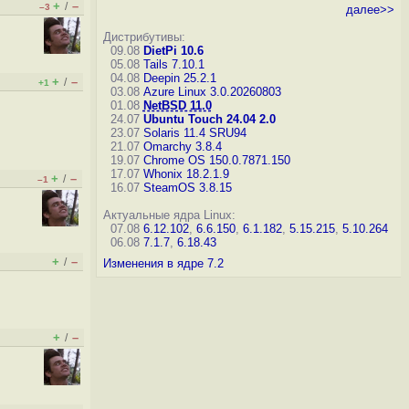
+
–
/
–3
далее>>
Дистрибутивы:
09.08
DietPi 10.6
05.08
Tails 7.10.1
04.08
Deepin 25.2.1
+
–
/
+1
03.08
Azure Linux 3.0.20260803
01.08
NetBSD 11.0
24.07
Ubuntu Touch 24.04 2.0
23.07
Solaris 11.4 SRU94
21.07
Omarchy 3.8.4
19.07
Chrome OS 150.0.7871.150
17.07
Whonix 18.2.1.9
+
–
/
–1
16.07
SteamOS 3.8.15
Актуальные ядра Linux:
07.08
6.12.102
,
6.6.150
,
6.1.182
,
5.15.215
,
5.10.264
06.08
7.1.7
,
6.18.43
+
–
/
Изменения в ядре 7.2
+
–
/