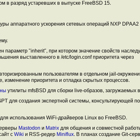
рм в разряд устаревших в выпуске FreeBSD 15.
туры аппаратного ускорения сетевых операций NXP DPAA2 
ему.
влен параметр "inherit", при котором значение свойств наслед
ьшения выставленного в /etc/login.conf приоритета через
неавторизированным пользователям в отдельном jail-окружен
, изменение приоритета и отладка скрытых процессов.
аны
утилиты mfsBSD для сборки live-образов, загружаемых в
GPT для создания экспертной системы, консультирующей по
для использования WiFi-драйверов Linux во FreeBSD.
серверы
Mastodon
и
Matrix
для общения и совместной работ
сайт с
Wiki
и RSS-редер
Miniflux
. В планах создание Git-сер