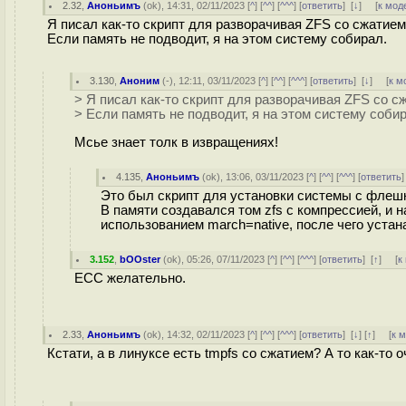
2.32
,
Аноньимъ
(
ok
), 14:31, 02/11/2023 [
^
] [
^^
] [
^^^
] [
ответить
]
[
↓
] [
к мод
Я писал как-то скрипт для разворачивая ZFS со сжатием
Если память не подводит, я на этом систему собирал.
3.130
,
Аноним
(
-
), 12:11, 03/11/2023 [
^
] [
^^
] [
^^^
] [
ответить
]
[
↓
] [
к м
> Я писал как-то скрипт для разворачивая ZFS со с
> Если память не подводит, я на этом систему соби
Мсье знает толк в извращениях!
4.135
,
Аноньимъ
(
ok
), 13:06, 03/11/2023 [
^
] [
^^
] [
^^^
] [
ответить
Это был скрипт для установки системы с флеш
В памяти создавался том zfs с компрессией, и 
использованием march=native, после чего устан
3.152
,
bOOster
(
ok
), 05:26, 07/11/2023 [
^
] [
^^
] [
^^^
] [
ответить
]
[
↑
] [
к
ECC желательно.
2.33
,
Аноньимъ
(
ok
), 14:32, 02/11/2023 [
^
] [
^^
] [
^^^
] [
ответить
]
[
↓
] [
↑
] [
к 
Кстати, а в линуксе есть tmpfs со сжатием? А то как-то 