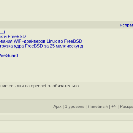
испра
..
)
ux и FreeBSD
ования WiFi-драйверов Linux во FreeBSD
грузка ядра FreeBSD за 25 миллисекунд
WireGuard
ние ссылки на opennet.ru обязательно
Ajax
|
1 уровень
|
Линейный
|
+/-
|
Раскры