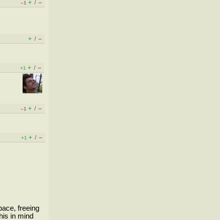
+
–
/
–1
+
–
/
+
–
/
+1
+
–
/
–1
+
–
/
+1
ace, freeing
his in mind