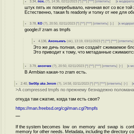
3.34
,
пох.
(
?
), 14:36, 02/11/2023 [
^
] [
^^
] [
^^^
] [
ответить
]
[
к модерато
штук пять их поперебывало, начиная вот со все той 
Естественно, такая fs readonly и толку от нее для 
3.78
,
КО
(
?
), 20:50, 02/11/2023 [
^
] [
^^
] [
^^^
] [
ответить
]
[
↓
] [
к модера
google:// zram as tmpfs
4.136
,
Аноньимъ
(
ok
), 13:19, 03/11/2023 [
^
] [
^^
] [
^^^
] [
ответить
Это же дичь полная, оно создаёт сжимаемое бл
Это приводит к тому, что метаданные сжимаются
3.79
,
анончик
(
?
), 20:50, 02/11/2023 [
^
] [
^^
] [
^^^
] [
ответить
]
[
↑
] [
к м
В Armbian какая-то zram есть.
2.40
,
Sw00p aka Jerom
(
?
), 14:58, 02/11/2023 [
^
] [
^^
] [
^^^
] [
ответить
]
[
↑
] [
>А compressed tmpfs по прежнему безнадежно поломана
откуда там сжатие, когда там есть своп?
https://man.freebsd.org/cgi/man.cgi?tmpfs
"""
If the system becomes low on memory and swap is configur
memory for other needs. Metadata, including the directory c