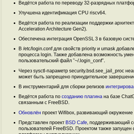
Ведётся работа по переводу 32-разрядных платфо
Улучшена идентификация CPU riscv64.
Ведётся работа по реализации поддержки архитек
Acceleration Architecture Gen2).
Обеспечена интеграция OpenSSL 3 в базовую сист
В /etc/login.conf для свойств priority и umask доба
процесса login. Также добавлена возможность умен
пользовательский файл "~/.login_conf".
Через sysctl-параметр security.bsd.see_jail_proc 
может быть запрещено принудительное завершение
В инструментарий для сборки релизов
интегриров
Ведётся работа по
созданию плагина
на базе Chat
связанным с FreeBSD.
Обновлён
проект Wifibox, развивающий окружение 
Представлен проект
BSD Cafe
, поддерживающий 
пользователей FreeBSD. Проектом также запущен 