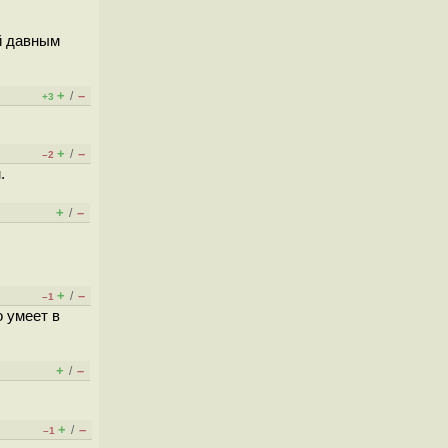
ей давным
+
–
/
+3
+
–
/
–2
.
+
–
/
+
–
/
–1
о умеет в
+
–
/
+
–
/
–1