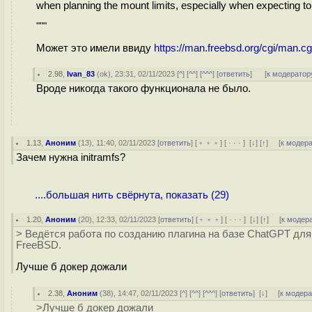
when planning the mount limits, especially when expecting to
"""
Может это имели ввиду
https://man.freebsd.org/cgi/man.
2.98
,
Ivan_83
(
ok
), 23:31, 02/11/2023 [
^
] [
^^
] [
^^^
] [
ответить
]
[
к модератор
Вроде никогда такого функционала не было.
1.13
,
Аноним
(
13
), 11:40, 02/11/2023 [
ответить
] [
﹢﹢﹢
] [
· · ·
]
[
↓
] [
↑
] [
к модер
Зачем нужна initramfs?
....большая нить свёрнута, показать (29)
1.20
,
Аноним
(
20
), 12:33, 02/11/2023 [
ответить
] [
﹢﹢﹢
] [
· · ·
]
[
↓
] [
↑
] [
к модер
> Ведётся работа по созданию плагина на базе ChatGPT дл
FreeBSD.
Лучше б докер дожали
2.38
,
Аноним
(
38
), 14:47, 02/11/2023 [
^
] [
^^
] [
^^^
] [
ответить
]
[
↓
] [
к модер
>Лучше б докер дожали