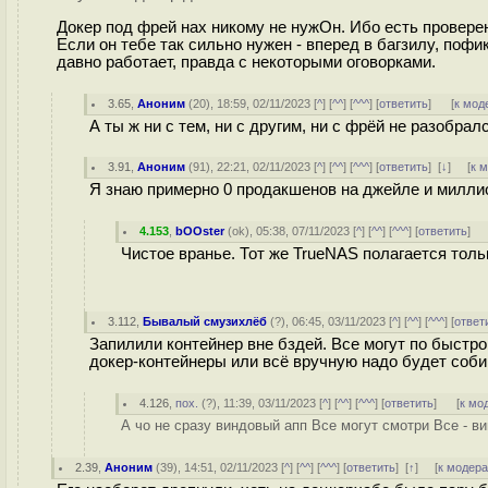
Докер под фрей нах никому не нужОн. Ибо есть проверен
Если он тебе так сильно нужен - вперед в багзилу, поф
давно работает, правда с некоторыми оговорками.
3.65
,
Аноним
(
20
), 18:59, 02/11/2023 [
^
] [
^^
] [
^^^
] [
ответить
]
[
к мод
А ты ж ни с тем, ни с другим, ни с фрёй не разобралс
3.91
,
Аноним
(
91
), 22:21, 02/11/2023 [
^
] [
^^
] [
^^^
] [
ответить
]
[
↓
] [
к 
Я знаю примерно 0 продакшенов на джейле и миллион
4.153
,
bOOster
(
ok
), 05:38, 07/11/2023 [
^
] [
^^
] [
^^^
] [
ответить
]
Чистое вранье. Тот же TrueNAS полагается только
3.112
,
Бывалый смузихлёб
(
?
), 06:45, 03/11/2023 [
^
] [
^^
] [
^^^
] [
ответ
Запилили контейнер вне бздей. Все могут по быстрому
докер-контейнеры или всё вручную надо будет соби
4.126
,
пох.
(
?
), 11:39, 03/11/2023 [
^
] [
^^
] [
^^^
] [
ответить
]
[
к мо
А чо не сразу виндовый апп Все могут смотри Все - вин
2.39
,
Аноним
(
39
), 14:51, 02/11/2023 [
^
] [
^^
] [
^^^
] [
ответить
]
[
↑
] [
к модер