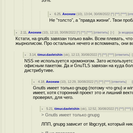
99%.
6.25
,
Аноним
(
10
), 13:04, 30/08/2022 [
^
] [
^^
] [
^^^
] [
от
Не "толсто", а "правда жизни". Твои пр
2.11
,
Аноним
(
10
), 12:10, 30/08/2022 [
^
] [
^^
] [
^^^
] [
ответить
]
[
↑
] [
к модер
Кстати, на gnutls завязан только вайн. Всем плевать, чт
жырнолисом. Про остальных нечего и вспоминать, они в
3.14
,
timur.davletshin
(
ok
), 12:13, 30/08/2022 [
^
] [
^^
] [
^^^
] [
ответить
]
[
NSS не используется хромоногом. Зато используется
офисным пакетом. Да и GnuTLS завязан на куда бол
дистрибутиве.
4.18
,
Аноним
(
10
), 12:29, 30/08/2022 [
^
] [
^^
] [
^^^
] [
ответить
]
[
Gnutls имеет только gnupg (потому что gnu) и win
имеет, хотя сторонний проект это и лишний вект
проверял, для чего.
5.21
,
timur.davletshin
(
ok
), 12:52, 30/08/2022 [
^
] [
^^
] [
^^^
] [
> Gnutls имеет только gnupg
ЛПП, gnupg зависит от libgcrypt, который ник