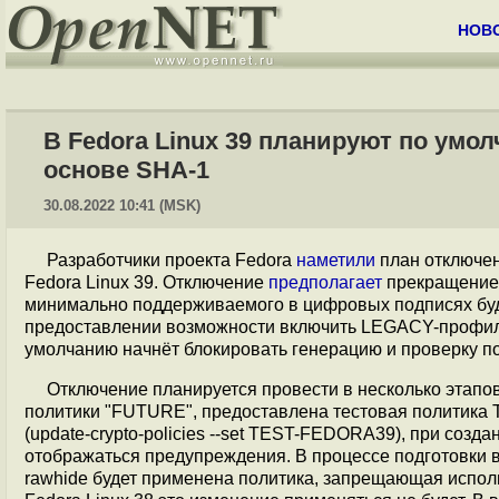
НОВ
В Fedora Linux 39 планируют по умо
основе SHA-1
30.08.2022 10:41 (MSK)
Разработчики проекта Fedora
наметили
план отключен
Fedora Linux 39. Отключение
предполагает
прекращение 
минимально поддерживаемого в цифровых подписях буд
предоставлении возможности включить LEGACY-профил
умолчанию начнёт блокировать генерацию и проверку п
Отключение планируется провести в несколько этапов:
политики "FUTURE", предоставлена тестовая политика
(update-crypto-policies --set TEST-FEDORA39), при созд
отображаться предупреждения. В процессе подготовки в
rawhide будет применена политика, запрещающая исполь