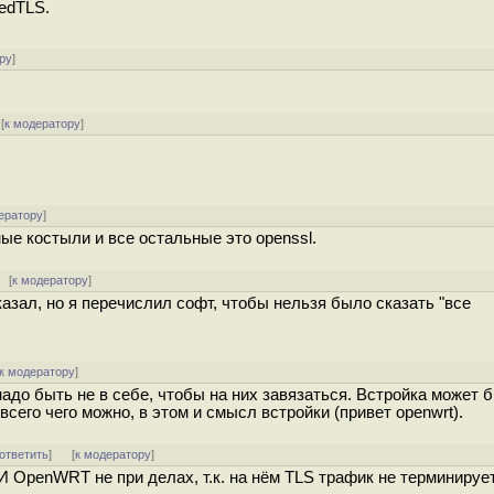
bedTLS.
ру
]
[
к модератору
]
ератору
]
ные костыли и все остальные это openssl.
[
к модератору
]
казал, но я перечислил софт, чтобы нельзя было сказать "все
к модератору
]
надо быть не в себе, чтобы на них завязаться. Встройка может б
сего чего можно, в этом и смысл встройки (привет openwrt).
ответить
]
[
к модератору
]
 И OpenWRT не при делах, т.к. на нём TLS трафик не терминируе