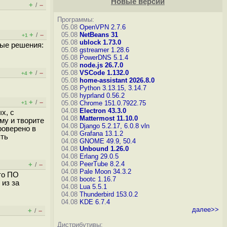
Новые версии
+
–
/
Программы:
05.08
OpenVPN 2.7.6
+
–
05.08
NetBeans 31
/
+1
05.08
ublock 1.73.0
ные решения:
05.08
gstreamer 1.28.6
05.08
PowerDNS 5.1.4
05.08
node.js 26.7.0
+
–
05.08
VSCode 1.132.0
/
+4
05.08
home-assistant 2026.8.0
05.08
Python 3.13.15, 3.14.7
05.08
hyprland 0.56.2
+
–
/
05.08
Chrome 151.0.7922.75
+1
04.08
Electron 43.3.0
х, с
04.08
Mattermost 11.10.0
му и творите
04.08
Django 5.2.17, 6.0.8
vln
роверено в
04.08
Grafana 13.1.2
ять
04.08
GNOME 49.9, 50.4
04.08
Unbound 1.26.0
04.08
Erlang 29.0.5
04.08
PeerTube 8.2.4
+
–
/
04.08
Pale Moon 34.3.2
то ПО
04.08
bootc 1.16.7
 из за
04.08
Lua 5.5.1
04.08
Thunderbird 153.0.2
04.08
KDE 6.7.4
далее>>
+
–
/
Дистрибутивы: