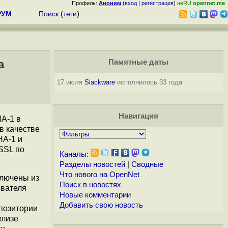
Профиль:
Аноним
(
вход
|
регистрация
)
неRU
opennet.me
РУМ
Поиск
(
теги
)
а
Памятные даты
17 июля
Slackware
исполнилось 33 года
Навигация
A-1 в
в качестве
HA-1 и
SSL по
Каналы:
Разделы новостей
|
Сводные
Что нового на OpenNet
ключены из
Поиск в новостях
ователя
Новые комментарии
Добавить свою новость
епозитории
елизе