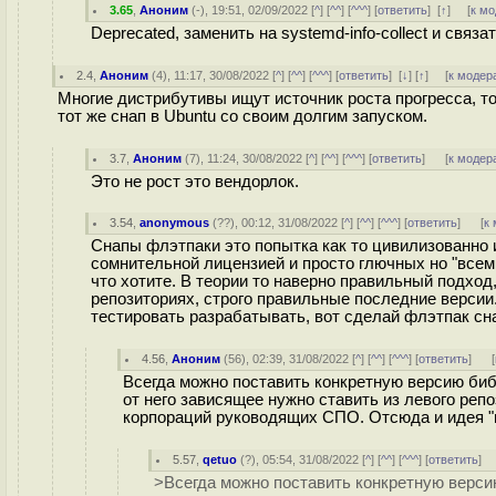
3.65
,
Аноним
(
-
), 19:51, 02/09/2022 [
^
] [
^^
] [
^^^
] [
ответить
]
[
↑
] [
к м
Deprecated, заменить на systemd-info-collect и свя
2.4
,
Аноним
(
4
), 11:17, 30/08/2022 [
^
] [
^^
] [
^^^
] [
ответить
]
[
↓
] [
↑
] [
к модер
Многие дистрибутивы ищут источник роста прогресса, т
тот же снап в Ubuntu со своим долгим запуском.
3.7
,
Аноним
(
7
), 11:24, 30/08/2022 [
^
] [
^^
] [
^^^
] [
ответить
]
[
к модер
Это не рост это вендорлок.
3.54
,
anonymous
(
??
), 00:12, 31/08/2022 [
^
] [
^^
] [
^^^
] [
ответить
]
[
к
Снапы флэтпаки это попытка как то цивилизованно 
сомнительной лицензией и просто глючных но "всем
что хотите. В теории то наверно правильный подход
репозиториях, строго правильные последние версии.
тестировать разрабатывать, вот сделай флэтпак сна
4.56
,
Аноним
(
56
), 02:39, 31/08/2022 [
^
] [
^^
] [
^^^
] [
ответить
]
[
Всегда можно поставить конкретную версию би
от него зависящее нужно ставить из левого реп
корпораций руководящих СПО. Отсюда и идея "в
5.57
,
qetuo
(
?
), 05:54, 31/08/2022 [
^
] [
^^
] [
^^^
] [
ответить
]
>Всегда можно поставить конкретную верси