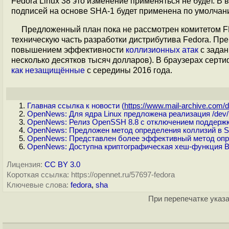
Fedora Linux 38 это изменение применяться не будет. В
подписей на основе SHA-1 будет применена по умолчан
Предложенный план пока не рассмотрен комитетом FE
техническую часть разработки дистрибутива Fedora. П
повышением эффективности
коллизионных атак
с задан
несколько десятков тысяч долларов). В браузерах серт
как незащищённые
с середины 2016 года.
Главная ссылка к новости (
https://www.mail-archive.com/d.
OpenNews: Для ядра Linux предложена реализация /dev/
OpenNews: Релиз OpenSSH 8.8 с отключением поддержк
OpenNews: Предложен метод определения коллизий в S
OpenNews: Представлен более эффективный метод опр
OpenNews: Доступна криптографическая хеш-функция B
Лицензия:
CC BY 3.0
Короткая ссылка: https://opennet.ru/57697-fedora
Ключевые слова:
fedora
,
sha
При перепечатке указа