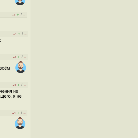
+
–
/
–1
+
–
/
–1
с
+
–
/
–1
своём
+
–
/
–1
ачения не
щего, я не
+
–
/
–1