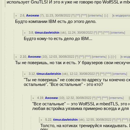
использует GnuTLS! И это я уже не говорю про WolfSSL и m
2.6
,
Аноним
(
7
), 11:23, 30/08/2022 [
^
] [
^^
] [
^^^
] [
ответить
]
[
↓
] [
к модерато
Будто компании IBM есть до этого дело.
3.8
,
timur.davletshin
(
ok
), 11:24, 30/08/2022 [
^
] [
^^
] [
^^^
] [
ответить
]
Будто кому-то есть дело до IBM...
2.10
,
Аноним
(
10
), 12:03, 30/08/2022 [
^
] [
^^
] [
^^^
] [
ответить
]
[
↓
] [
↑
] [
к мод
Ты не поверишь, но так и есть. У браузеров свои нескуч
3.12
,
timur.davletshin
(
ok
), 12:12, 30/08/2022 [
^
] [
^^
] [
^^^
] [
ответить
]
"Ты не поверишь" не совсем по адресу ты конечно с
остальные". "Все остальные" - это кто?
4.19
,
Аноним
(
10
), 12:32, 30/08/2022 [
^
] [
^^
] [
^^^
] [
ответить
]
[
"Все остальные" -- это WolfSSL и mbedTLS, это 
любая встройка уязвима примерно всегда и для в
5.22
,
timur.davletshin
(
ok
), 12:55, 30/08/2022 [
^
] [
^^
] [
^^^
] [
Толсто, на котиках тренируйся накидывать.