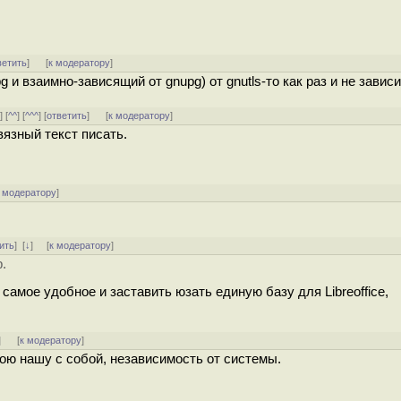
ветить
]
[
к модератору
]
 и взаимно-зависящий от gnupg) от gnutls-то как раз и не зависи
^
] [
^^
] [
^^^
] [
ответить
]
[
к модератору
]
вязный текст писать.
 модератору
]
ить
]
[
↓
] [
к модератору
]
.
самое удобное и заставить юзать единую базу для Libreoffice,
]
[
к модератору
]
ою нашу с собой, независимость от системы.