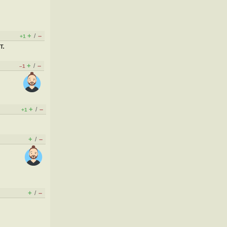
+
–
/
+1
т.
+
–
/
–1
+
–
/
+1
+
–
/
+
–
/