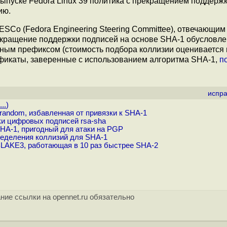
 выпуске Fedora Linux 39 политика с прекращением поддерж
ию.
SCo (Fedora Engineering Steering Committee), отвечающим
рекращение поддержки подписей на основе SHA-1 обусловл
ным префиксом (стоимость подбора коллизии оценивается 
ификаты, заверенные с использованием алгоритма SHA-1,
п
испра
..
)
random, избавленная от привязки к SHA-1
и цифровых подписей rsa-sha
HA-1, пригодный для атаки на PGP
еделения коллизий для SHA-1
LAKE3, работающая в 10 раз быстрее SHA-2
ние ссылки на opennet.ru обязательно