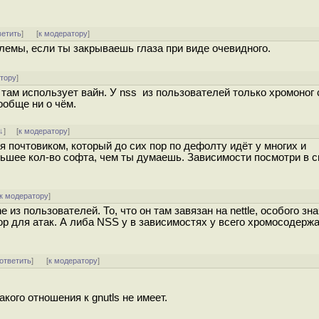
ветить
]
[
к модератору
]
облемы, если ты закрываешь глаза при виде очевидного.
атору
]
о там использует вайн. У nss из пользователей только хромоног 
ообще ни о чём.
↓
] [
к модератору
]
 почтовиком, который до сих пор по дефолту идёт у многих и
ьшее кол-во софта, чем ты думаешь. Зависимости посмотри в 
к модератору
]
e из пользователей. То, что он там завязан на nettle, особого зн
ор для атак. А либа NSS у в зависимостях у всего хромосодержа
ответить
]
[
к модератору
]
акого отношения к gnutls не имеет.