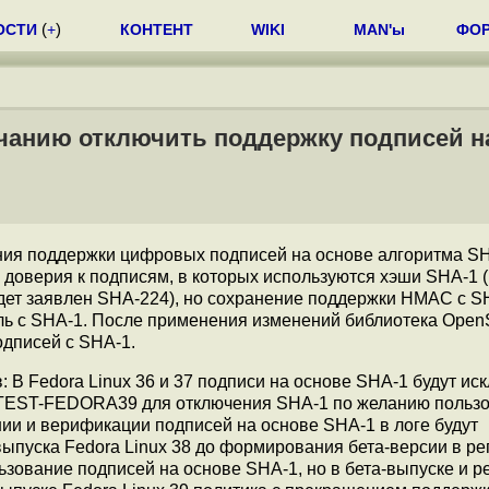
ОСТИ
(
+
)
КОНТЕНТ
WIKI
MAN'ы
ФО
лчанию отключить поддержку подписей н
ия поддержки цифровых подписей на основе алгоритма SH
доверия к подписям, в которых используются хэши SHA-1 (
ет заявлен SHA-224), но сохранение поддержки HMAC с S
ь с SHA-1. После применения изменений библиотека Open
одписей с SHA-1.
 В Fedora Linux 36 и 37 подписи на основе SHA-1 будут ис
 TEST-FEDORA39 для отключения SHA-1 по желанию польз
ании и верификации подписей на основе SHA-1 в логе будут
ыпуска Fedora Linux 38 до формирования бета-версии в р
зование подписей на основе SHA-1, но в бета-выпуске и р