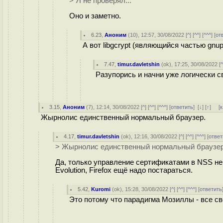
> Я не проверял...
Оно и заметно.
6.23
,
Аноним
(
10
), 12:57, 30/08/2022 [
^
] [
^^
] [
^^^
] [
от
А вот libgcrypt (являющийся частью gnupg
7.47
,
timur.davletshin
(
ok
), 17:25, 30/08/2022 [
Разупорись и начни уже логически с
3.15
,
Аноним
(
7
), 12:14, 30/08/2022 [
^
] [
^^
] [
^^^
] [
ответить
]
[
↓
] [
↑
] [
к
Жырнолис единственный нормальный браузер.
4.17
,
timur.davletshin
(
ok
), 12:16, 30/08/2022 [
^
] [
^^
] [
^^^
] [
ответ
> Жырнолис единственный нормальный браузер
Да, только управление сертификатами в NSS не 
Evolution, Firefox ещё надо постараться.
5.42
,
Kuromi
(
ok
), 15:28, 30/08/2022 [
^
] [
^^
] [
^^^
] [
ответить
Это потому что парадигма Мозиллы - все св