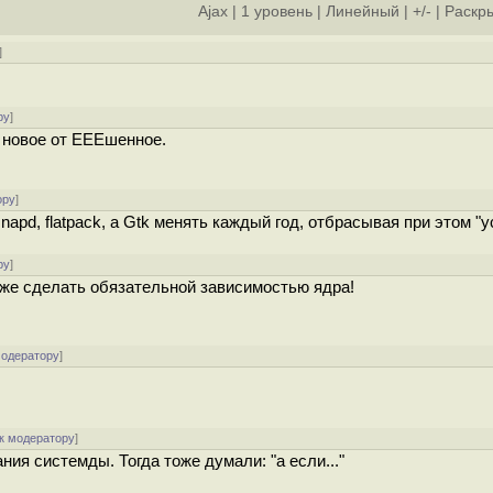
Ajax
|
1 уровень
|
Линейный
|
+/-
|
Раскры
]
ру
]
ё новое от EEEшенное.
ору
]
napd, flatpack, а Gtk менять каждый год, отбрасывая при этом "
ру
]
даже сделать обязательной зависимостью ядра!
модератору
]
к модератору
]
ния системды. Тогда тоже думали: "а если..."