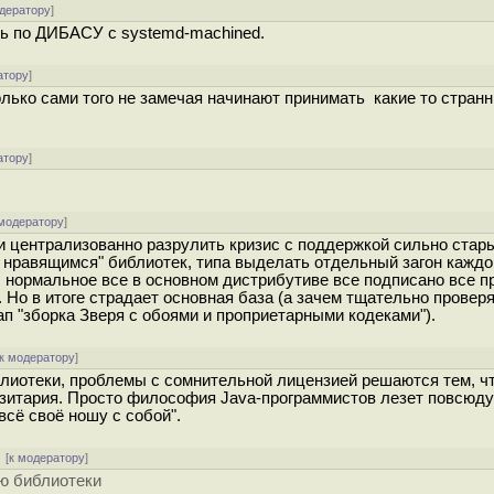
одератору
]
зать по ДИБАСУ с systemd-machined.
атору
]
олько сами того не замечая начинают принимать какие то стран
атору
]
 модератору
]
и централизованно разрулить кризис с поддержкой сильно стары
 нравящимся" библиотек, типа выделать отдельный загон каждо
, нормальное все в основном дистрибутиве все подписано все п
 Но в итоге страдает основная база (а зачем тщательно провер
п "зборка Зверя с обоями и проприетарными кодеками").
к модератору
]
блиотеки, проблемы с сомнительной лицензией решаются тем, ч
озитария. Просто философия Java-программистов лезет повсюду
сё своё ношу с собой".
[
к модератору
]
ю библиотеки