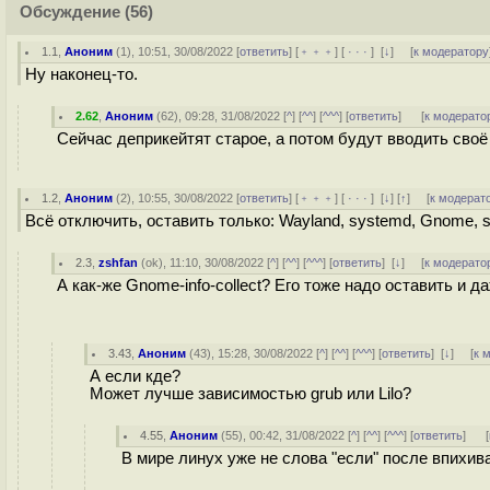
Обсуждение
(56)
1.1
,
Аноним
(
1
), 10:51, 30/08/2022 [
ответить
] [
﹢﹢﹢
] [
· · ·
]
[
↓
] [
к модератору
Ну наконец-то.
2.62
,
Аноним
(
62
), 09:28, 31/08/2022 [
^
] [
^^
] [
^^^
] [
ответить
]
[
к модерато
Сейчас деприкейтят старое, а потом будут вводить сво
1.2
,
Аноним
(
2
), 10:55, 30/08/2022 [
ответить
] [
﹢﹢﹢
] [
· · ·
]
[
↓
] [
↑
] [
к модерат
Всё отключить, оставить только: Wayland, systemd, Gnome, s
2.3
,
zshfan
(
ok
), 11:10, 30/08/2022 [
^
] [
^^
] [
^^^
] [
ответить
]
[
↓
] [
к модерато
А как-же Gnome-info-collect? Его тоже надо оставить и 
3.43
,
Аноним
(
43
), 15:28, 30/08/2022 [
^
] [
^^
] [
^^^
] [
ответить
]
[
↓
] [
к 
А если кде?
Может лучше зависимостью grub или Lilo?
4.55
,
Аноним
(
55
), 00:42, 31/08/2022 [
^
] [
^^
] [
^^^
] [
ответить
]
[
В мире линух уже не слова "если" после впихива