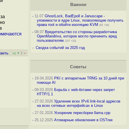
ки
Важное
-
11.07
GhostLock, BadEpoll и Januscape -
 за
уязвимости в ядре Linux, позволяющие получить
ено
права root и обойти изоляцию KVM
(82 +34)
в
-
08.07
Вредительство со стороны разработчика
омечаются
OpenMandriva, которое могло причинить вред
пользователям
(107 +33)
-
Сводка событий за 2025 год
+
–
вить
/
+1
Советы
-
19.04.2026
PKI с аппаратным TRNG за 10 дней при
помощи AI
-
09.03.2026
Борьба с web-ботами через запрет
HTTP/1.1
-
27.02.2026
Удаление всех IPv6 link-local адресов
на всех сетевых интерфейсах в Linux
-
27.01.2026
Ускорение пересборки llama.cpp
-
25.12.2025
Атомарные обновления в OSTree