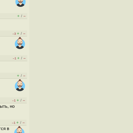
+
–
/
+
–
/
–3
+
–
/
–1
+
–
/
+
–
/
–1
ыть, но
+
–
/
–1
тся в