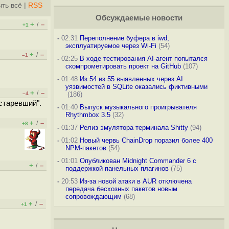
ть всё
|
RSS
Обсуждаемые новости
+
–
/
+1
-
02:31
Переполнение буфера в iwd,
эксплуатируемое через Wi-Fi
(54)
+
–
/
–1
-
02:25
В ходе тестирования AI-агент попытался
скомпрометировать проект на GitHub
(107)
-
01:48
Из 54 из 55 выявленных через AI
уязвимостей в SQLite оказались фиктивными
+
–
/
–4
(186)
устаревший".
-
01:40
Выпуск музыкального проигрывателя
Rhythmbox 3.5
(32)
+
–
/
+8
-
01:37
Релиз эмулятора терминала Shitty
(94)
-
01:02
Новый червь ChainDrop поразил более 400
NPM-пакетов
(54)
-
01:01
Опубликован Midnight Commander 6 c
+
–
/
поддержкой панельных плагинов
(75)
-
20:53
Из-за новой атаки в AUR отключена
передача бесхозных пакетов новым
сопровождающим
(68)
+
–
/
+1