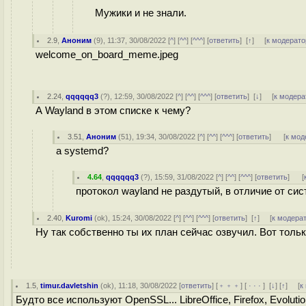
Мужики и не знали.
2.9
,
Аноним
(
9
), 11:37, 30/08/2022 [
^
] [
^^
] [
^^^
] [
ответить
]
[
↑
] [
к модерато
welcome_on_board_meme.jpeg
2.24
,
qqqqqq3
(
?
), 12:59, 30/08/2022 [
^
] [
^^
] [
^^^
] [
ответить
]
[
↓
] [
к модера
А Wayland в этом списке к чему?
3.51
,
Аноним
(
51
), 19:34, 30/08/2022 [
^
] [
^^
] [
^^^
] [
ответить
]
[
к мод
а systemd?
4.64
,
qqqqqq3
(
?
), 15:59, 31/08/2022 [
^
] [
^^
] [
^^^
] [
ответить
]
[
протокол wayland не раздутый, в отличие от с
2.40
,
Kuromi
(
ok
), 15:24, 30/08/2022 [
^
] [
^^
] [
^^^
] [
ответить
]
[
↑
] [
к модера
Ну так собственно ты их план сейчас озвучил. Вот тольк
1.5
,
timur.davletshin
(
ok
), 11:18, 30/08/2022 [
ответить
] [
﹢﹢﹢
] [
· · ·
]
[
↓
] [
↑
] [
к
Будто все используют OpenSSL... LibreOffice, Firefox, Evolu