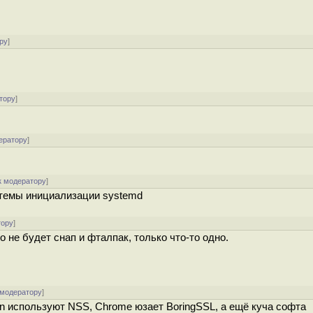
ру
]
тору
]
ератору
]
к модератору
]
истемы инициализации systemd
тору
]
о не будет снап и фталпак, только что-то одно.
 модератору
]
tion используют NSS, Chrome юзает BoringSSL, а ещё куча софта