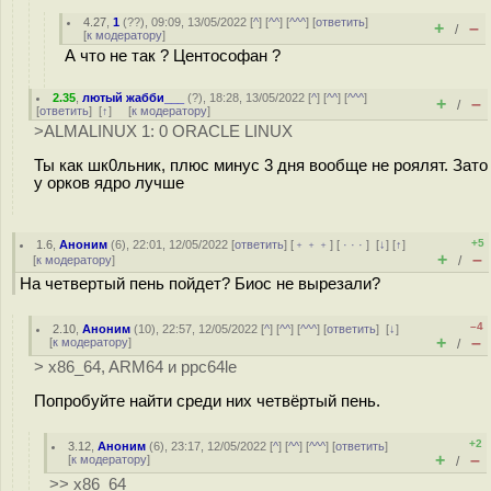
4.27
,
1
(
??
), 09:09, 13/05/2022 [
^
] [
^^
] [
^^^
] [
ответить
]
+
–
/
[
к модератору
]
А что не так ? Центософан ?
2.35
,
лютый жабби___
(
?
), 18:28, 13/05/2022 [
^
] [
^^
] [
^^^
]
+
–
/
[
ответить
]
[
↑
] [
к модератору
]
>ALMALINUX 1: 0 ORACLE LINUX
Ты как шк0льник, плюс минус 3 дня вообще не роялят. Зато
у орков ядро лучше
+5
1.6
,
Аноним
(
6
), 22:01, 12/05/2022 [
ответить
] [
﹢﹢﹢
] [
· · ·
]
[
↓
] [
↑
]
+
–
[
к модератору
]
/
На четвертый пень пойдет? Биос не вырезали?
–4
2.10
,
Аноним
(
10
), 22:57, 12/05/2022 [
^
] [
^^
] [
^^^
] [
ответить
]
[
↓
]
+
–
[
к модератору
]
/
> x86_64, ARM64 и ppc64le
Попробуйте найти среди них четвёртый пень.
+2
3.12
,
Аноним
(
6
), 23:17, 12/05/2022 [
^
] [
^^
] [
^^^
] [
ответить
]
+
–
[
к модератору
]
/
>> x86_64