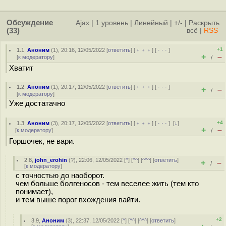
Обсуждение
Ajax
|
1 уровень
|
Линейный
|
+/-
|
Раскрыть
(33)
всё
|
RSS
+1
1.1
,
Аноним
(
1
), 20:16, 12/05/2022 [
ответить
] [
﹢﹢﹢
] [
· · ·
]
+
–
[
к модератору
]
/
Хватит
1.2
,
Аноним
(
1
), 20:17, 12/05/2022 [
ответить
] [
﹢﹢﹢
] [
· · ·
]
+
–
/
[
к модератору
]
Уже достатачно
+4
1.3
,
Аноним
(
3
), 20:17, 12/05/2022 [
ответить
] [
﹢﹢﹢
] [
· · ·
]
[
↓
]
+
–
[
к модератору
]
/
Горшочек, не вари.
2.8
,
john_erohin
(
?
), 22:06, 12/05/2022 [
^
] [
^^
] [
^^^
] [
ответить
]
+
–
/
[
к модератору
]
с точностью до наоборот.
чем больше болгеносов - тем веселее жить (тем кто
понимает),
и тем выше порог вхождения вайти.
+2
3.9
,
Аноним
(
3
), 22:37, 12/05/2022 [
^
] [
^^
] [
^^^
] [
ответить
]