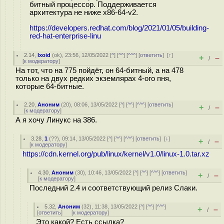
битный процессор. Поддерживается
архитектура не ниже x86-64-v2.
https://developers.redhat.com/blog/2021/01/05/building-
red-hat-enterprise-linu
2.14
,
lxoid
(
ok
), 23:56, 12/05/2022 [
^
] [
^^
] [
^^^
] [
ответить
]
[
↑
]
+
–
/
[
к модератору
]
На тот, что на 775 пойдёт, он 64-битный, а на 478
только на двух редких экземлярах 4-ого пня,
которые 64-битные.
2.20
,
Аноним
(
20
), 08:06, 13/05/2022 [
^
] [
^^
] [
^^^
] [
ответить
]
+
–
/
[
к модератору
]
А я хочу Линукс на 386.
3.28
,
1
(
??
), 09:14, 13/05/2022 [
^
] [
^^
] [
^^^
] [
ответить
]
[
↓
]
+
–
/
[
к модератору
]
https://cdn.kernel.org/pub/linux/kernel/v1.0/linux-1.0.tar.xz
4.30
,
Аноним
(
30
), 10:46, 13/05/2022 [
^
] [
^^
] [
^^^
] [
ответить
]
+
–
/
[
к модератору
]
Последний 2.4 и соответствующий релиз Слаки.
5.32
,
Аноним
(
32
), 11:38, 13/05/2022 [
^
] [
^^
] [
^^^
]
+
–
/
[
ответить
]
[
к модератору
]
Это какой? Есть ссылка?