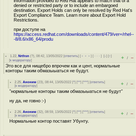
information provided to Red Hat appears to match that of a
denied or restricted party or to include an embargoed
destination. Export Holds can only be resolved by Red Hat's
Export Compliance Team. Learn more about Export Hold
Restrictions.
при доступе на
https://access.redhat.com/downloads/content/479/ver=/rhel--
-8/8.6/x86_64/produ
1.22
,
Nrthsn
(
?
), 08:42, 13/05/2022 [
ответить
] [
﹢﹢﹢
] [
· · ·
]
[
↓
] [
↑
]
+
–
/
[
к модератору
]
Это все для нищебро впрочем как и цент, нормальные
конторы таким обмазыыаться не будут.
2.25
,
Аноним
(
23
), 08:44, 13/05/2022 [
^
] [
^^
] [
^^^
] [
ответить
]
+
–
/
[
к модератору
]
"нормальные конторы таким обмазыыаться не будут"
ну да, не говно :-)
2.26
,
Аноним
(
32
), 08:59, 13/05/2022 [
^
] [
^^
] [
^^^
] [
ответить
]
+
–
/
[
к модератору
]
Нормальные контор поставят Убунту.