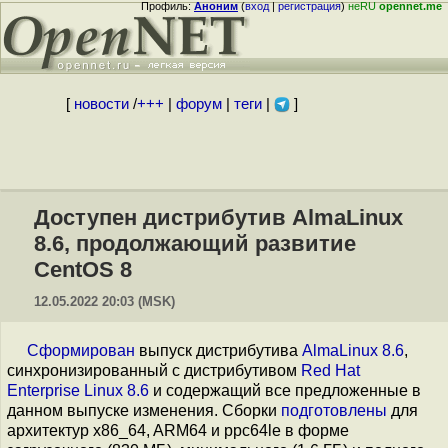
Профиль:
Аноним
(
вход
|
регистрация
)
неRU
opennet.me
[
новости
/
+++
|
форум
|
теги
|
]
Доступен дистрибутив AlmaLinux
8.6, продолжающий развитие
CentOS 8
12.05.2022 20:03 (MSK)
Сформирован
выпуск дистрибутива
AlmaLinux 8.6
,
синхронизированный c дистрибутивом
Red Hat
Enterprise Linux 8.6
и содержащий все предложенные в
данном выпуске изменения. Сборки
подготовлены
для
архитектур x86_64, ARM64 и ppc64le в форме