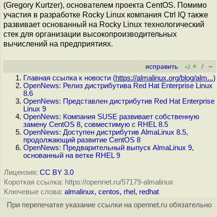
(Gregory Kurtzer), основателем проекта CentOS. Помимо
участия в разработке Rocky Linux компания Ctrl IQ также
развивает основанный на Rocky Linux технологический
стек для организации высокопроизводительных
вычислений на предприятиях.
+
–
исправить
/
+2
Главная ссылка к новости (
https://almalinux.org/blog/alm...
)
OpenNews: Релиз дистрибутива Red Hat Enterprise Linux
8.6
OpenNews: Представлен дистрибутив Red Hat Enterprise
Linux 9
OpenNews: Компания SUSE развивает собственную
замену CentOS 8, совместимую с RHEL 8.5
OpenNews: Доступен дистрибутив AlmaLinux 8.5,
продолжающий развитие CentOS 8
OpenNews: Предварительный выпуск AlmaLinux 9,
основанный на ветке RHEL 9
Лицензия:
CC BY 3.0
Короткая ссылка: https://opennet.ru/57179-almalinux
Ключевые слова:
almalinux
,
centos
,
rhel
,
redhat
При перепечатке указание ссылки на opennet.ru обязательно