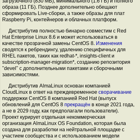
загрузочного (830 МБ), минимального (1.6 ГБ) и полного
образа (11 ГБ). Позднее дополнительно обещают
сформировать Live-сборки, а также образы для плат
Raspberry Pi, контейнеров и облачных платформ.
Дистрибутив полностью бинарно совместим с Red
Hat Enterprise Linux 8.6 и может использоваться в
качестве прозрачной замены CentOS 8.
Изменения
сводятся к ребрендингу, удалению специфичных для
RHEL пакетов, таких как redhat-*, insights-client и
subscription-manager-migration*, созданию репозитория
"devel" с дополнительными пакетами и сборочными
зависимостями.
Дистрибутив AlmaLinux основан компанией
CloudLinux в ответ на преждевременное
сворачивание
поддержки CentOS 8 компанией Red Hat (выпуск
обновлений для CentOS 8
прекращён
в конце 2021 года,
а не в 2029 году, как предполагали пользователи).
Проект курирует отдельная некоммерческая
организация AlmaLinux OS Foundation, которая была
создана для разработки на нейтральной площадке с
участием сообщества и c использованием модели