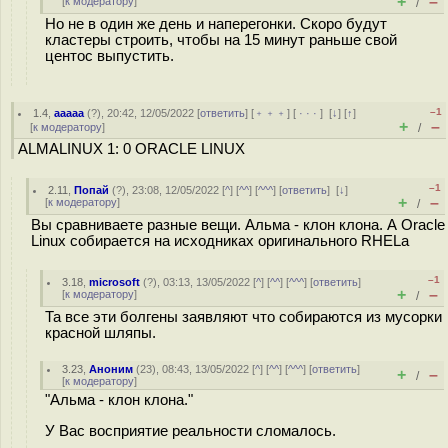
+
–
[
к модератору
]
/
Но не в один же день и наперегонки. Скоро будут
кластеры строить, чтобы на 15 минут раньше свой
центос выпустить.
–1
1.4
,
aaaaa
(
?
), 20:42, 12/05/2022 [
ответить
] [
﹢﹢﹢
] [
· · ·
]
[
↓
] [
↑
]
+
–
[
к модератору
]
/
ALMALINUX 1: 0 ORACLE LINUX
–1
2.11
,
Попай
(
?
), 23:08, 12/05/2022 [
^
] [
^^
] [
^^^
] [
ответить
]
[
↓
]
+
–
[
к модератору
]
/
Вы сравниваете разные вещи. Альма - клон клона. А Oracle
Linux собирается на исходниках оригинального RHELa
–1
3.18
,
microsoft
(
?
), 03:13, 13/05/2022 [
^
] [
^^
] [
^^^
] [
ответить
]
+
–
[
к модератору
]
/
Та все эти болгены заявляют что собираются из мусорки
красной шляпы.
3.23
,
Аноним
(
23
), 08:43, 13/05/2022 [
^
] [
^^
] [
^^^
] [
ответить
]
+
–
/
[
к модератору
]
"Альма - клон клона."
У Вас восприятие реальности сломалось.