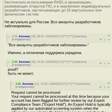
бесплатного использования RHEL в организациях,
развивающих открытое ПО, и в окружениях индивидуальных
разработчиков, насчитывающих до 16 виртуальных или
физических систем.
Не актуально для России. Все аккаунты разработчиков
заблокированы.
+1
2.24
,
Аноним
(
23
), 08:44, 13/05/2022 [
^
] [
^^
] [
^^^
] [
ответить
]
+
–
[
к модератору
]
/
"Все аккаунты разработчиков заблокированы."
Именно, а оплаченая поддержка украдена.
2.34
,
Аноним
(
34
), 15:33, 13/05/2022 [
^
] [
^^
] [
^^^
] [
ответить
]
+
–
/
[
к модератору
]
proof?
быть не может.
+1
3.36
,
Аноним
(
21
), 21:50, 13/05/2022 [
^
] [
^^
] [
^^^
] [
ответить
]
+
–
[
к модератору
]
/
Request cannot be processed
Your request cannot be processed at this time because your
account has been flagged for further review by our Export
Compliance Team (“Export Hold”). An Export Hold is typically
applied by our automated screening system when the