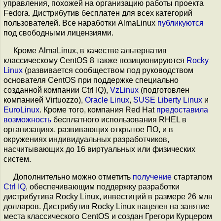
управления, похожей на организацию работы проекта
Fedora. Дистрибутив бесплатен для всех категорий
пользователей. Все наработки AlmaLinux
публикуются
под свободными лицензиями.
Кроме AlmaLinux, в качестве альтернатив
классическому CentOS 8 также позиционируются
Rocky
Linux
(развивается сообществом под руководством
основателя CentOS при поддержке специально
созданной компании Ctrl IQ),
VzLinux
(подготовлен
компанией Virtuozzo),
Oracle Linux
,
SUSE Liberty Linux
и
EuroLinux
. Кроме того, компания Red Hat
предоставила
возможность
бесплатного использования RHEL в
организациях, развивающих открытое ПО, и в
окружениях индивидуальных разработчиков,
насчитывающих до 16 виртуальных или физических
систем.
Дополнительно можно отметить
получение
стартапом
Ctrl IQ
, обеспечивающим поддержку разработки
дистрибутива Rocky Linux, инвестиций в размере 26 млн
долларов. Дистрибутив Rocky Linux нацелен на занятие
места классического CentOS и создан Грегори Курцером