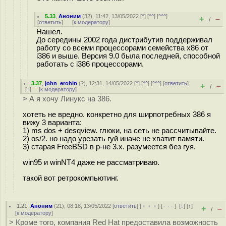
5.33
,
Аноним
(
32
), 11:42, 13/05/2022 [
^
] [
^^
] [
^^^
]
+
–
/
[
ответить
]
[
к модератору
]
Нашел.
До середины 2002 года дистрибутив поддерживал
работу со всеми процессорами семейства x86 от
i386 и выше. Версия 9.0 была последней, способной
работать с i386 процессорами.
3.37
,
john_erohin
(
?
), 12:31, 14/05/2022 [
^
] [
^^
] [
^^^
] [
ответить
]
+
–
/
[
↑
] [
к модератору
]
> А я хочу Линукс на 386.
хотеть не вредно. конкретно для ширпотребных 386 я
вижу 3 варианта:
1) ms dos + desqview. глюки, на сеть не рассчитывайте.
2) os/2. но надо урезать гуй иначе не хватит памяти.
3) старая FreeBSD в р-не 3.х. разумеется без гуя.
win95 и winNT4 даже не рассматриваю.
такой вот ретрокомпьютинг.
1.21
,
Аноним
(
21
), 08:18, 13/05/2022 [
ответить
] [
﹢﹢﹢
] [
· · ·
]
[
↓
] [
↑
]
+
–
/
[
к модератору
]
> Кроме того, компания Red Hat предоставила возможность