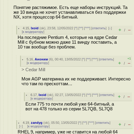
Понятие растяжимое. Есть еще наборы инструкций. Та
же 10 винда не хочет устанавливаться без поддержки
NX, хотя процессор 64 битный.
4.15
,
lxoid
(
ok
), 23:58, 12/05/2022 [
^
] [
^^
] [
^^^
] [
ответить
]
[
↓
]
+
–
/
[
к модератору
]
На последние Pentium 4, которые на ядре Cedar
Mill с бубном можно даже 11 винду поставить, а
10 так вообще без проблем.
+1
5.16
,
Аноним
(
6
), 00:40, 13/05/2022 [
^
] [
^^
] [
^^^
] [
ответить
]
+
–
[
к модератору
]
/
> Cedar Mill
Моя AGP материнка их не поддерживает. Интересно
что там по прескоттам…
6.17
,
lxoid
(
ok
), 02:27, 13/05/2022 [
^
] [
^^
] [
^^^
] [
ответить
]
+
–
/
[
к модератору
]
Если 775 то почти любой уже 64-битный, а
вот на 478 только из серии SL7QB, SL7Q8
4.19
,
zandyg
(
ok
), 05:50, 13/05/2022 [
^
] [
^^
] [
^^^
] [
ответить
]
+
–
/
[
↑
] [
к модератору
]
RHEL 9, например, уже не ставится на любой 64