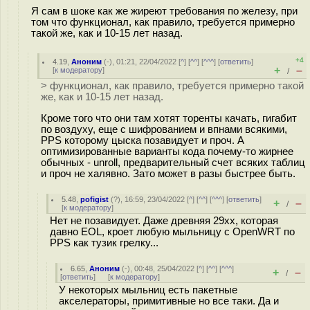
Я сам в шоке как же жиреют требования по железу, при
том что функционал, как правило, требуется примерно
такой же, как и 10-15 лет назад.
+4
4.19
,
Аноним
(
-
), 01:21, 22/04/2022 [
^
] [
^^
] [
^^^
] [
ответить
]
+
–
[
к модератору
]
/
> функционал, как правило, требуется примерно такой
же, как и 10-15 лет назад.
Кроме того что они там хотят торенты качать, гигабит
по воздуху, еще с шифрованием и впнами всякими,
PPS которому цыска позавидует и проч. А
оптимизированные варианты кода почему-то жирнее
обычных - unroll, предварительный счет всяких таблиц
и проч не халявно. Зато может в разы быстрее быть.
5.48
,
pofigist
(
?
), 16:59, 23/04/2022 [
^
] [
^^
] [
^^^
] [
ответить
]
+
–
/
[
к модератору
]
Нет не позавидует. Даже древняя 29хх, которая
давно EOL, кроет любую мыльницу с OpenWRT по
PPS как тузик грелку...
6.65
,
Аноним
(
-
), 00:48, 25/04/2022 [
^
] [
^^
] [
^^^
]
+
–
/
[
ответить
]
[
к модератору
]
У некоторых мыльниц есть пакетные
акселераторы, примитивные но все таки. Да и