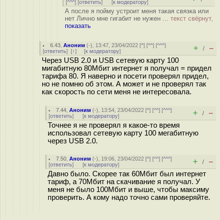
[
^^^
] [
ответить
]
[
к модератору
]
А после я пойму устроит меня такая связка или
нет Лично мне гигабит не нужен ...
текст свёрнут,
показать
6.43
,
Аноним
(
-
), 13:47, 23/04/2022 [
^
] [
^^
] [
^^^
]
+
–
/
[
ответить
]
[
↑
] [
к модератору
]
Через USB 2.0 и USB сетевую карту 100
мигабитную 80Мбит интернет я получал = придел
тарифа 80. Я наверно и посети проверял придел,
но не помню об этом. А может и не проверял так
как скорость по сети меня не интересовала.
7.44
,
Аноним
(
-
), 13:54, 23/04/2022 [
^
] [
^^
] [
^^^
]
+
–
/
[
ответить
]
[
к модератору
]
Точнее я не проверял я какое-то время
использовал сетевую карту 100 мегабитную
через USB 2.0.
7.50
,
Аноним
(
-
), 19:06, 23/04/2022 [
^
] [
^^
] [
^^^
]
+
–
/
[
ответить
]
[
к модератору
]
Давно было. Скорее так 60Мбит был интернет
тариф, а 70Мбит на скачивание я получал. У
меня не было 100Мбит и выше, чтобы максиму
проверить. А кому надо точно сами проверяйте.