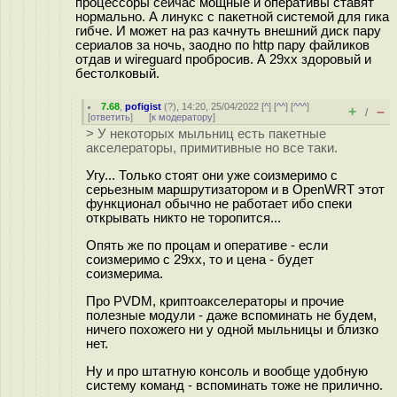
процессоры сейчас мощные и оперативы ставят
нормально. А линукс с пакетной системой для гика
гибче. И может на раз качнуть внешний диск пару
сериалов за ночь, заодно по http пару файликов
отдав и wireguard пробросив. А 29хх здоровый и
бестолковый.
7.68
,
pofigist
(
?
), 14:20, 25/04/2022 [
^
] [
^^
] [
^^^
]
+
–
/
[
ответить
]
[
к модератору
]
> У некоторых мыльниц есть пакетные
акселераторы, примитивные но все таки.
Угу... Только стоят они уже соизмеримо с
серьезным маршрутизатором и в OpenWRT этот
функционал обычно не работает ибо спеки
открывать никто не торопится...
Опять же по процам и оперативе - если
соизмеримо с 29хх, то и цена - будет
соизмерима.
Про PVDM, криптоакселераторы и прочие
полезные модули - даже вспоминать не будем,
ничего похожего ни у одной мыльницы и близко
нет.
Ну и про штатную консоль и вообще удобную
систему команд - вспоминать тоже не прилично.