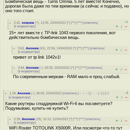
Бомбическая вещь - Turris Omnia. 5 лет вместе! Конечно,
дорогая была даже по тем временам (а сейчас и подавно), но
оно того стоит.
+2
2.41
,
онаним
(
?
), 13:05, 23/04/2022 [
^
] [
^^
] [
^^^
] [
ответить
]
+
–
[
к модератору
]
/
15+ лет вместе с TP-link 1043 первого поколения, вот
действительно бомбическая вещь.
3.61
,
Аноним
(
61
), 22:56, 24/04/2022 [
^
] [
^^
] [
^^^
] [
ответить
]
+
–
/
[
к модератору
]
привет от tp link 1042v1!
3.64
,
Аноним
(
-
), 00:39, 25/04/2022 [
^
] [
^^
] [
^^^
] [
ответить
]
+
–
/
[
к модератору
]
По современным меркам - RAM мало и проц слабый.
–2
1.24
,
Аноним
(
-
), 06:05, 22/04/2022 [
ответить
] [
﹢﹢﹢
] [
· · ·
]
[
↓
] [
↑
]
+
–
[
к модератору
]
/
Какие роутеры споддержкой Wi-Fi-6 вы посоветуете?
Подумываю, купить-не купить?
2.29
,
Аноним
(
29
), 10:10, 22/04/2022 [
^
] [
^^
] [
^^^
] [
ответить
]
+
–
/
[
к модератору
]
WiFi Router TOTOLINK X5000R. Или посмотри что-то тут