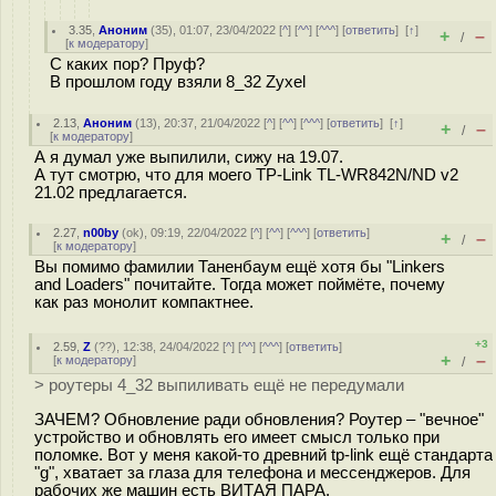
3.35
,
Аноним
(
35
), 01:07, 23/04/2022 [
^
] [
^^
] [
^^^
] [
ответить
]
[
↑
]
+
–
/
[
к модератору
]
С каких пор? Пруф?
В прошлом году взяли 8_32 Zyxel
2.13
,
Аноним
(
13
), 20:37, 21/04/2022 [
^
] [
^^
] [
^^^
] [
ответить
]
[
↑
]
+
–
/
[
к модератору
]
А я думал уже выпилили, сижу на 19.07.
А тут смотрю, что для моего TP-Link TL-WR842N/ND v2
21.02 предлагается.
2.27
,
n00by
(
ok
), 09:19, 22/04/2022 [
^
] [
^^
] [
^^^
] [
ответить
]
+
–
/
[
к модератору
]
Вы помимо фамилии Таненбаум ещё хотя бы "Linkers
and Loaders" почитайте. Тогда может поймёте, почему
как раз монолит компактнее.
+3
2.59
,
Z
(
??
), 12:38, 24/04/2022 [
^
] [
^^
] [
^^^
] [
ответить
]
+
–
[
к модератору
]
/
> роутеры 4_32 выпиливать ещё не передумали
ЗАЧЕМ? Обновление ради обновления? Роутер – "вечное"
устройство и обновлять его имеет смысл только при
поломке. Вот у меня какой-то древний tp-link ещё стандарта
"g", хватает за глаза для телефона и мессенджеров. Для
рабочих же машин есть ВИТАЯ ПАРА.