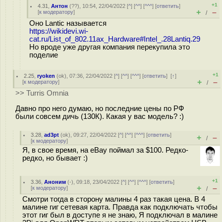
+1
4.31
,
Антон
(
??
), 10:54, 22/04/2022 [
^
] [
^^
] [
^^^
] [
ответить
]
+
–
[
к модератору
]
/
Оно Lantic называется
https://wikidevi.wi-
cat.ru/List_of_802.11ax_Hardware#Intel_.28Lantiq.29
Но вроде уже другая компания перекупила это
поделие
+1
2.25
,
ryoken
(
ok
), 07:36, 22/04/2022 [
^
] [
^^
] [
^^^
] [
ответить
]
[
↑
]
+
–
[
к модератору
]
/
>> Turris Omnia
Давно про него думаю, но последние цены по РФ
были совсем дичь (130К). Какая у вас модель? :)
3.28
,
ad3pt
(
ok
), 09:27, 22/04/2022 [
^
] [
^^
] [
^^^
] [
ответить
]
+
–
/
[
к модератору
]
Я, в свое время, на eBay поймал за $100. Редко-
редко, но бывает :)
+1
3.36
,
Аноним
(
-
), 09:18, 23/04/2022 [
^
] [
^^
] [
^^^
] [
ответить
]
+
–
[
к модератору
]
/
Смотри тогда в сторону малины 4 раз такая цена. В 4
малине гиг сетевая карта. Правда как подключать чтобы
этот гиг был в доступе я не знаю, Я подключал в малине