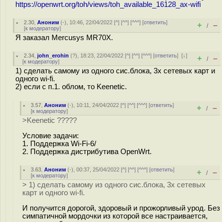
https://openwrt.org/toh/views/toh_available_16128_ax-wifi
2.30
,
Аноним
(
-
), 10:46, 22/04/2022 [
^
] [
^^
] [
^^^
] [
ответить
]
+
–
/
[
к модератору
]
Я заказал Mercusys MR70X.
2.34
,
john_erohin
(
?
), 18:23, 22/04/2022 [
^
] [
^^
] [
^^^
] [
ответить
]
[
↓
]
+
–
/
[
к модератору
]
1) сделать самому из одного сис.блока, 3х сетевых карт и
одного wi-fi.
2) если с п.1. облом, то Keenetic.
3.57
,
Аноним
(
-
), 10:11, 24/04/2022 [
^
] [
^^
] [
^^^
] [
ответить
]
+
–
/
[
к модератору
]
>Keenetic ?????
Условие задачи:
1. Поддержка Wi-Fi-6/
2. Поддержка дистрибутива OpenWrt.
3.63
,
Аноним
(
-
), 00:37, 25/04/2022 [
^
] [
^^
] [
^^^
] [
ответить
]
+
–
/
[
к модератору
]
> 1) сделать самому из одного сис.блока, 3х сетевых
карт и одного wi-fi.
И получится дорогой, здоровый и прожорливый урод. Без
симпатичной мордочки из которой все настраивается,