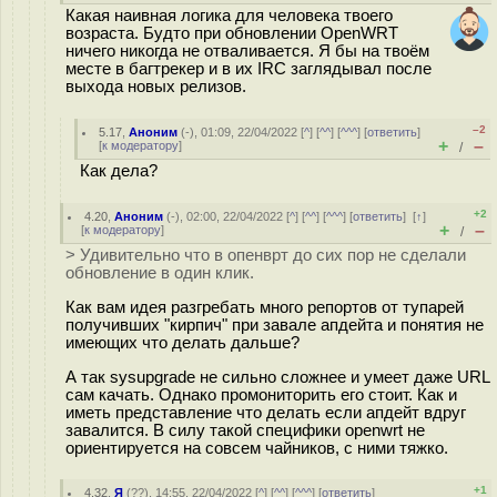
Какая наивная логика для человека твоего
возраста. Будто при обновлении OpenWRT
ничего никогда не отваливается. Я бы на твоём
месте в багтрекер и в их IRC заглядывал после
выхода новых релизов.
–2
5.17
,
Аноним
(
-
), 01:09, 22/04/2022 [
^
] [
^^
] [
^^^
] [
ответить
]
+
–
[
к модератору
]
/
Как дела?
+2
4.20
,
Аноним
(
-
), 02:00, 22/04/2022 [
^
] [
^^
] [
^^^
] [
ответить
]
[
↑
]
+
–
[
к модератору
]
/
> Удивительно что в опенврт до сих пор не сделали
обновление в один клик.
Как вам идея разгребать много репортов от тупарей
получивших "кирпич" при завале апдейта и понятия не
имеющих что делать дальше?
А так sysupgrade не сильно сложнее и умеет даже URL
сам качать. Однако промониторить его стоит. Как и
иметь представление что делать если апдейт вдруг
завалится. В силу такой специфики openwrt не
ориентируется на совсем чайников, с ними тяжко.
+1
4.32
,
Я
(
??
), 14:55, 22/04/2022 [
^
] [
^^
] [
^^^
] [
ответить
]