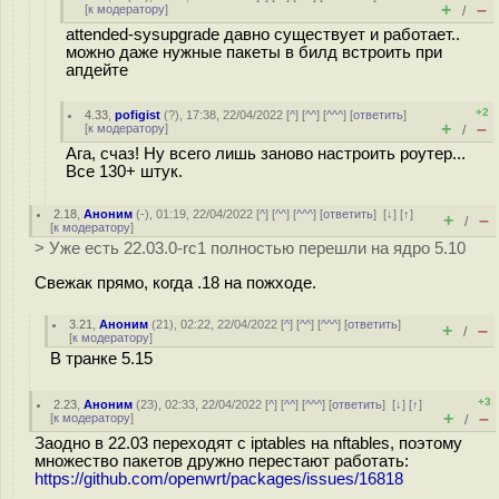
+
–
[
к модератору
]
/
attended-sysupgrade давно существует и работает..
можно даже нужные пакеты в билд встроить при
апдейте
+2
4.33
,
pofigist
(
?
), 17:38, 22/04/2022 [
^
] [
^^
] [
^^^
] [
ответить
]
+
–
[
к модератору
]
/
Ага, счаз! Ну всего лишь заново настроить роутер...
Все 130+ штук.
2.18
,
Аноним
(
-
), 01:19, 22/04/2022 [
^
] [
^^
] [
^^^
] [
ответить
]
[
↓
] [
↑
]
+
–
/
[
к модератору
]
> Уже есть 22.03.0-rc1 полностью перешли на ядро 5.10
Свежак прямо, когда .18 на пожходе.
3.21
,
Аноним
(
21
), 02:22, 22/04/2022 [
^
] [
^^
] [
^^^
] [
ответить
]
+
–
/
[
к модератору
]
В транке 5.15
+3
2.23
,
Аноним
(
23
), 02:33, 22/04/2022 [
^
] [
^^
] [
^^^
] [
ответить
]
[
↓
] [
↑
]
+
–
[
к модератору
]
/
Заодно в 22.03 переходят с iptables на nftables, поэтому
множество пакетов дружно перестают работать:
https://github.com/openwrt/packages/issues/16818