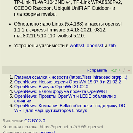
TP-Link TL-WR1043ND v4, TP-Link WPA8630Pv2,
OCEDO Raccoon, Ubiquiti UniFi AP Outdoor+ и
платформы mvebu.
Обновлено ядро Linux (5.4.188) и пакеты openssl
1.1.1n, cypress-firmware 5.4.18-2021_0812,
mac80211 5.10.110, wolfssl 5.2.0.
Устранены уязвимости в
wolfssl
,
openssl
и
zlib
+
–
исправить
/
+17
Главная ссылка к новости (
https://lists.infradead.org/pi...
)
OpenNews: Новые версии OpenWrt 19.07.9 и 21.02.2
OpenNews: Выпуск OpenWrt 21.02.0
OpenNews: Взлом форума проекта OpenWRT
OpenNews: Проекты OpenWrt и LEDE объявили о
слиянии
OpenNews: Компания Belkin обеспечит поддержку DD-
WRT для маршрутизаторов Linksys
Лицензия:
CC BY 3.0
Короткая ссылка: https://opennet.ru/57059-openwrt
Ключевые слова:
openwrt