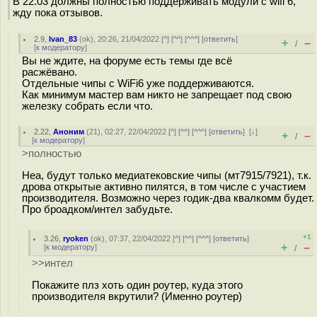
В 22.03 должны полностью поддерживать модули с wifi 6,
жду пока отзывов.
2.9
,
Ivan_83
(
ok
), 20:26, 21/04/2022 [
^
] [
^^
] [
^^^
] [
ответить
]
+
–
/
[
к модератору
]
Вы не ждите, на форуме есть темы где всё
расжёвано.
Отдельные чипы с WiFi6 уже поддерживаются.
Как минимум мастер вам никто не запрещает под свою
железку собрать если что.
2.22
,
Аноним
(
21
), 02:27, 22/04/2022 [
^
] [
^^
] [
^^^
] [
ответить
]
[
↓
]
+
–
/
[
к модератору
]
>полностью
Неа, будут только медиатековские чипы (мт7915/7921), т.к.
дрова открытые активно пилятся, в том числе с участием
производителя. Возможно через годик-два квалкомм будет.
Про броадком/интел забудьте.
+1
3.26
,
ryoken
(
ok
), 07:37, 22/04/2022 [
^
] [
^^
] [
^^^
] [
ответить
]
+
–
[
к модератору
]
/
>>интел
Покажите плз хоть один роутер, куда этого
производителя вкрутили? (Именно роутер)