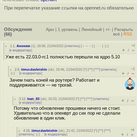
При перепечатке указание ссылки на opennet.ru обязательно
Обсуждение
Ajax
|
1 уровень
|
Линейный
|
+/-
|
Раскрыть
(66)
всё
|
RSS
+2
1.1
,
Аноним
(
1
), 18:08, 21/04/2022 [
ответить
] [
﹢﹢﹢
] [
· · ·
]
[
↓
]
+
–
[
к модератору
]
/
Уже есть 22.03.0-rc1 полностью перешли на ядро 5.10
–1
2.6
,
timur.davletshin
(
ok
), 19:46, 21/04/2022 [
^
] [
^^
] [
^^^
] [
ответить
]
+
–
[
↓
] [
к модератору
]
/
Зачем гнать коней на роутере? Работает и
поддерживается — не трогай.
3.12
,
Ivan_83
(
ok
), 20:33, 21/04/2022 [
^
] [
^^
] [
^^^
] [
ответить
]
+
–
/
[
к модератору
]
Потому что обновление прошивки ничего не стоит.
Удивительно что в опенврт до сих пор не сделали
обновление в один клик.
+9
4.15
,
timur.davletshin
(
ok
), 21:42, 21/04/2022 [
^
] [
^^
] [
^^^
]
+
–
[
ответить
]
[
↓
] [
к модератору
]
/