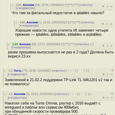
3.56
,
Аноним
(
56
), 22:40, 23/04/2022 [
^
] [
^^
] [
^^^
] [
ответить
]
+
–
/
[
к модератору
]
Что там за фатальный недостаток в iptables нашли?
4.60
,
Аноним
(
-
), 13:18, 24/04/2022 [
^
] [
^^
] [
^^^
] [
ответить
]
+
–
/
[
к модератору
]
Хорошие новости: одна утилита nft заменяет четыре
прежних — iptables, ip6tables, ebtables и arptables.
2.69
,
Аноним
(
69
), 17:57, 03/05/2022 [
^
] [
^^
] [
^^^
] [
ответить
]
[
↑
]
+
–
/
[
к модератору
]
разве прошивка выпускается не раз в 2 года? Должна быть
верися 23.хх
–1
1.2
,
Гость
(
??
), 19:05, 21/04/2022 [
ответить
] [
﹢﹢﹢
] [
· · ·
]
[
↑
]
+
–
[
к модератору
]
/
Заявленной в 21.02.2 поддержки TP-Link TL-WA1201 v2 так и
не появилось!
+1
1.4
,
Аноним
(
4
), 19:21, 21/04/2022 [
ответить
] [
﹢﹢﹢
] [
· · ·
]
[
↓
]
+
–
[
к модератору
]
/
Накатил себе на Turris Omnia, роутер с 2016 выдаёт с
wireguard и паблик впн сервисом 400мбит,
при обещанной скорости провайдера 500.