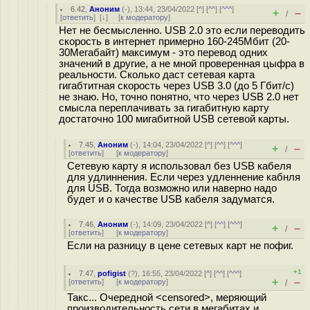
6.42
,
Аноним
(
-
), 13:44, 23/04/2022 [
^
] [
^^
] [
^^^
]
+
–
/
[
ответить
]
[
↓
] [
к модератору
]
Нет не бесмысленно. USB 2.0 это если переводить
скорость в интернет примерно 160-245Мбит (20-
30Мегабайт) максимум - это перевод одних
значений в другие, а не мной проверенная цыфра в
реальности. Сколько даст сетевая карта
гигабтитная скорость через USB 3.0 (до 5 Гбит/с)
не знаю. Но, точно понятно, что через USB 2.0 нет
смысла переплачивать за гигабитную карту
достаточно 100 мигабитной USB сетевой карты.
7.45
,
Аноним
(
-
), 14:04, 23/04/2022 [
^
] [
^^
] [
^^^
]
+
–
/
[
ответить
]
[
к модератору
]
Сетевую карту я использовал без USB кабеля
для удлиннения. Если через удленнение кабнля
для USB. Тогда возможно или наверно надо
будет и о качестве USB кабеля задуматся.
7.46
,
Аноним
(
-
), 14:09, 23/04/2022 [
^
] [
^^
] [
^^^
]
+
–
/
[
ответить
]
[
к модератору
]
Если на разницу в цене сетевых карт не пофиг.
+1
7.47
,
pofigist
(
?
), 16:55, 23/04/2022 [
^
] [
^^
] [
^^^
]
+
–
[
ответить
]
[
к модератору
]
/
Такс... Очередной <censored>, меряющий
производительность сети в мегабитах и