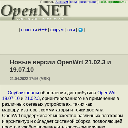
Профиль:
Аноним
(
вход
|
регистрация
)
неRU
opennet.me
[
новости
/
+++
|
форум
|
теги
|
]
Новые версии OpenWrt 21.02.3 и
19.07.10
21.04.2022 17:56 (MSK)
Опубликованы
обновления дистрибутива
OpenWrt
19.07.10
и
21.02.3
, ориентированного на применение в
различных сетевых устройствах, таких как
маршрутизаторы, коммутаторы и точки доступа.
OpenWrt поддерживает множество различных платформ
и архитектур и обладает системой сборки, позволяющей
просто и удобно производить кросс-компиляцию,