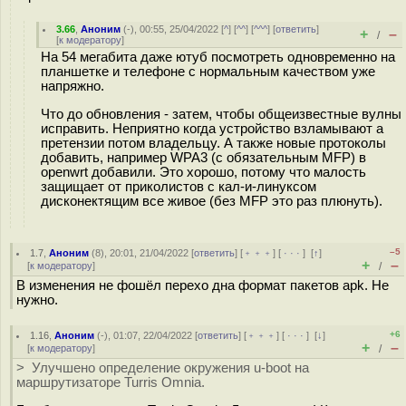
3.66
,
Аноним
(
-
), 00:55, 25/04/2022 [
^
] [
^^
] [
^^^
] [
ответить
]
+
–
/
[
к модератору
]
На 54 мегабита даже ютуб посмотреть одновременно на
планшетке и телефоне с нормальным качеством уже
напряжно.
Что до обновления - затем, чтобы общеизвестные вулны
исправить. Неприятно когда устройство взламывают а
претензии потом владельцу. А также новые протоколы
добавить, например WPA3 (с обязательным MFP) в
openwrt добавили. Это хорошо, потому что малость
защищает от приколистов с кал-и-линуксом
дисконектящим все живое (без MFP это раз плюнуть).
–5
1.7
,
Аноним
(
8
), 20:01, 21/04/2022 [
ответить
] [
﹢﹢﹢
] [
· · ·
]
[
↑
]
+
–
[
к модератору
]
/
В изменения не фошёл перехо дна формат пакетов apk. Не
нужно.
+6
1.16
,
Аноним
(
-
), 01:07, 22/04/2022 [
ответить
] [
﹢﹢﹢
] [
· · ·
]
[
↓
]
+
–
[
к модератору
]
/
> Улучшено определение окружения u-boot на
маршрутизаторе Turris Omnia.