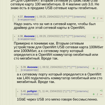
2Pi для OpenWRT вторым сетевым устройством USB
сетевую карту 100 мегабитную. В 4 малине usb 3.0. Не
знаю есть в продаже USB сетевые карты гегабитные.
4.37
,
Аноним
(
-
), 09:25, 23/04/2022 [
^
] [
^^
] [
^^^
] [
ответить
]
+
–
/
[
к модератору
]
Надо знать что за чип в ситевой карте, чтобы был
драйвер для этой сетевой карты в OpenWrt.
4.38
,
Аноним
(
-
), 09:29, 23/04/2022 [
^
] [
^^
] [
^^^
] [
ответить
]
+
–
/
[
к модератору
]
Примерно я понимаю как. Вторым сетевым
устройством для OpenWrt USB сетевая карта 100Мбит
или 1000Мбит, а к сетевому порту который
определится в OpenWrt коммутатор гигобитный или
сто мегабитный. Вроде так.
5.39
,
Аноним
(
-
), 09:32, 23/04/2022 [
^
] [
^^
] [
^^^
] [
ответить
]
+
–
/
[
к модератору
]
а к сетевому порту который определится в OpenWrt
как LAN подключать коммутатор гигобитный или сто
мегабитный. Вроде так.
+1
5.40
,
pofigist
(
?
), 11:44, 23/04/2022 [
^
] [
^^
] [
^^^
] [
ответить
]
+
–
[
к модератору
]
/
1GbE через USB это мягко говоря бессмысленно.