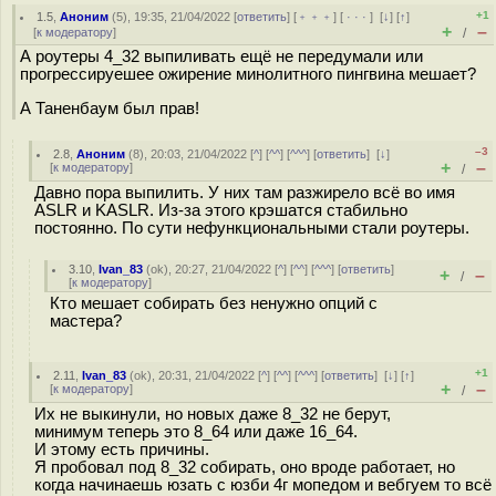
+1
1.5
,
Аноним
(
5
), 19:35, 21/04/2022 [
ответить
] [
﹢﹢﹢
] [
· · ·
]
[
↓
] [
↑
]
+
–
[
к модератору
]
/
А роутеры 4_32 выпиливать ещё не передумали или
прогрессируешее ожирение минолитного пингвина мешает?
А Таненбаум был прав!
–3
2.8
,
Аноним
(
8
), 20:03, 21/04/2022 [
^
] [
^^
] [
^^^
] [
ответить
]
[
↓
]
+
–
[
к модератору
]
/
Давно пора выпилить. У них там разжирело всё во имя
ASLR и KASLR. Из-за этого крэшатся стабильно
постоянно. По сути нефункциональными стали роутеры.
3.10
,
Ivan_83
(
ok
), 20:27, 21/04/2022 [
^
] [
^^
] [
^^^
] [
ответить
]
+
–
/
[
к модератору
]
Кто мешает собирать без ненужно опций с
мастера?
+1
2.11
,
Ivan_83
(
ok
), 20:31, 21/04/2022 [
^
] [
^^
] [
^^^
] [
ответить
]
[
↓
] [
↑
]
+
–
[
к модератору
]
/
Их не выкинули, но новых даже 8_32 не берут,
минимум теперь это 8_64 или даже 16_64.
И этому есть причины.
Я пробовал под 8_32 собирать, оно вроде работает, но
когда начинаешь юзать с юзби 4г мопедом и вебгуем то всё