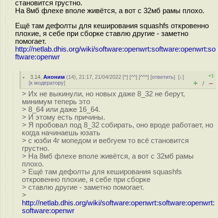
становится грустно.
На 8мб флехе вполе живётся, а вот с 32мб рамы плохо.
Ещё там дефолты для кеширования squashfs откровенно
плохие, я себе при сборке ставлю другие - заметно
помогает.
http://netlab.dhis.org/wiki/software:openwrt:software:openwrt:so
ftware:openwr
+1
3.14
,
Аноним
(
14
), 21:17, 21/04/2022 [
^
] [
^^
] [
^^^
] [
ответить
]
[
↓
]
+
–
[
к модератору
]
/
> Их не выкинули, но новых даже 8_32 не берут,
минимум теперь это
> 8_64 или даже 16_64.
> И этому есть причины.
> Я пробовал под 8_32 собирать, оно вроде работает, но
когда начинаешь юзать
> с юзби 4г мопедом и вебгуем то всё становится
грустно.
> На 8мб флехе вполе живётся, а вот с 32мб рамы
плохо.
> Ещё там дефолты для кеширования squashfs
откровенно плохие, я себе при сборке
> ставлю другие - заметно помогает.
>
http://netlab.dhis.org/wiki/software:openwrt:software:openwrt:
software:openwr