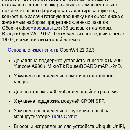
включая в состав сборки различные компоненты, что
позволяет легко сформировать адаптированную под
конкретные задачи готовую прошивку или образ диска с
желаемым набором предустановленных пакетов.
Сборки
сформированы
для 36 целевых платформ.
Выпуск OpenWrt 19.07.10 отмечен как последний в ветке
19.07, время жизни которой истекло.
Основные
изменения
в OpenWrt 21.02.3:
Добавлена поддержка устройств Yuncore XD3200,
Yuncore A930 и MikroTik RouterBOARD mAPL-2nD.
Улучшено определение памяти на платформе
ramips.
Для платформы x86 добавлен драйвер pata_sis.
Улучшена поддержка модулей GPON SFP.
Улучшено определение окружения u-boot на
маршрутизаторе
Turris Omnia
.
Внесены исправления для устройств Ubiquiti UniFi,