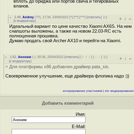
вплоть до бриджа или портов свича и тегированых
вланов.
2.49
,
Andrey
(
??
), 17:34, 23/04/2022 [
^
] [
^^
] [
^^^
] [
ответить
]
[
↑
]
+
–
/
[
к модератору
]
Идеальный вариант по цене качество Xiaomi AX6S. На нем
снапшоты выложены, а также на новом 22.03-RC есть
полноценная прошивка.
Думаю продать свой Archer AX10 и перейти на Xiaomi.
1.62
,
Аноним
(
-
), 00:36, 25/04/2022 [
ответить
] [
﹢﹢﹢
] [
· · ·
]
[
↑
]
+
–
/
[
к модератору
]
> Для платформы x86 добавлен драйвер pata_sis.
Своевременное улучшение, еще драйвера флопика надо :))
игнорирование участников
|
лог модерирования
Добавить комментарий
Имя:
E-Mail: