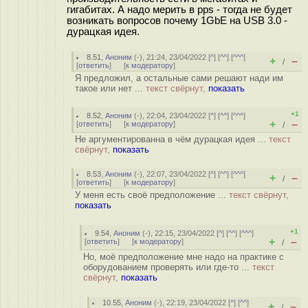
гигабитах. А надо мерить в pps - тогда не будет
возникать вопросов почему 1GbE на USB 3.0 -
дурацкая идея.
8.51
,
Аноним
(
-
), 21:24, 23/04/2022 [
^
] [
^^
] [
^^^
]
+
–
/
[
ответить
]
[
к модератору
]
Я предложил, а остальные сами решают нади им
такое или нет ...
текст свёрнут,
показать
+1
8.52
,
Аноним
(
-
), 22:04, 23/04/2022 [
^
] [
^^
] [
^^^
]
+
–
[
ответить
]
[
к модератору
]
/
Не аргументированна в чём дурацкая идея ...
текст
свёрнут,
показать
8.53
,
Аноним
(
-
), 22:07, 23/04/2022 [
^
] [
^^
] [
^^^
]
+
–
/
[
ответить
]
[
к модератору
]
У меня есть своё предположение ...
текст свёрнут,
показать
+1
9.54
,
Аноним
(
-
), 22:15, 23/04/2022 [
^
] [
^^
] [
^^^
]
+
–
[
ответить
]
[
к модератору
]
/
Но, моё предположение мне надо на практике с
оборудованием проверять или где-то ...
текст
свёрнут,
показать
10.55
,
Аноним
(
-
), 22:19, 23/04/2022 [
^
] [
^^
]
+
–
/