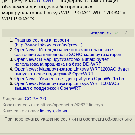
дистрибутива -
DD-WRT
. Поддержка DD-WRT будут
обеспечена для моделей беспроводных
маршрутизаторов Linksys WRT1900AC, WRT1200AC и
WRT1900ACS.
+
–
исправить
/
+8
Главная ссылка к новости
(
http://www.linksys.com/us/pres...
)
OpenNews: Исследование показало плачевное
состояние защищённости SOHO-маршрутизаторов
OpenNews: В маршрутизаторах Buffalo будет
использована прошивка на базе DD-WRT
OpenNews: Маршрутизатор Linksys WRT1200AC будет
выпускаться с поддержкой OpenWRT
OpenNews: Увидел свет дистрибутив OpenWrt 15.05
OpenNews: Маршрутизатор Linksys WRT1900ACS
вышел с поддержкой OpenWRT
Лицензия:
CC BY 3.0
Короткая ссылка: https://opennet.ru/43632-linksys
Ключевые слова:
linksys
,
dd-wrt
При перепечатке указание ссылки на opennet.ru обязательно