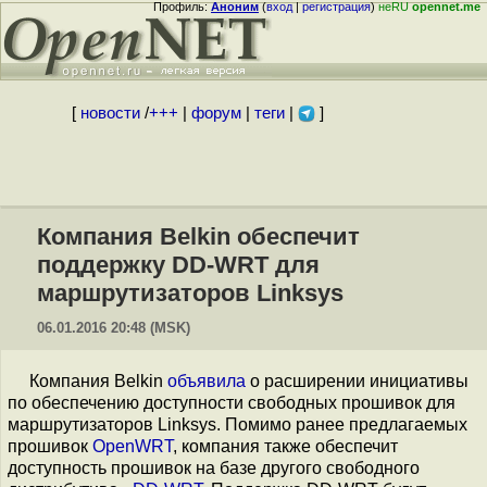
Профиль:
Аноним
(
вход
|
регистрация
)
неRU
opennet.me
[
новости
/
+++
|
форум
|
теги
|
]
Компания Belkin обеспечит
поддержку DD-WRT для
маршрутизаторов Linksys
06.01.2016 20:48 (MSK)
Компания Belkin
объявила
о расширении инициативы
по обеспечению доступности свободных прошивок для
маршрутизаторов Linksys. Помимо ранее предлагаемых
прошивок
OpenWRT
, компания также обеспечит
доступность прошивок на базе другого свободного