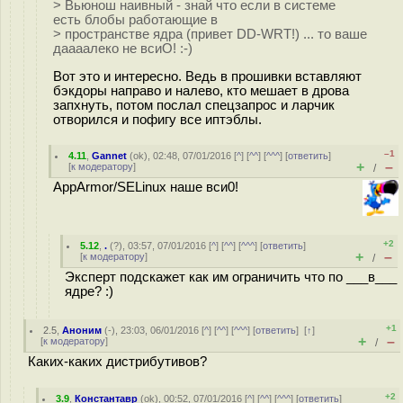
> Вьюнош наивный - знай что если в системе
есть блобы работающие в
> пространстве ядра (привет DD-WRT!) ... то ваше
даааалеко не всиО! :-)
Вот это и интересно. Ведь в прошивки вставляют
бэкдоры направо и налево, кто мешает в дрова
запхнуть, потом послал спецзапрос и ларчик
отворился и пофигу все иптэблы.
–1
4.11
,
Gannet
(
ok
), 02:48, 07/01/2016 [
^
] [
^^
] [
^^^
] [
ответить
]
+
–
[
к модератору
]
/
AppArmor/SELinux наше вси0!
+2
5.12
,
.
(
?
), 03:57, 07/01/2016 [
^
] [
^^
] [
^^^
] [
ответить
]
+
–
[
к модератору
]
/
Эксперт подскажет как им ограничить что по ___в___
ядре? :)
+1
2.5
,
Аноним
(
-
), 23:03, 06/01/2016 [
^
] [
^^
] [
^^^
] [
ответить
]
[
↑
]
+
–
[
к модератору
]
/
Каких-каких дистрибутивов?
+2
3.9
,
Константавр
(
ok
), 00:52, 07/01/2016 [
^
] [
^^
] [
^^^
] [
ответить
]