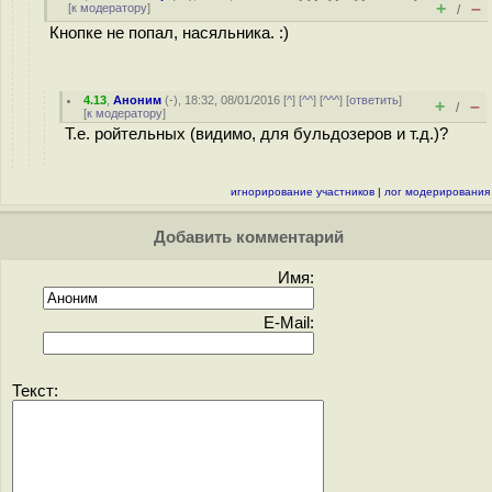
+
–
[
к модератору
]
/
Кнопке не попал, насяльника. :)
4.13
,
Аноним
(
-
), 18:32, 08/01/2016 [
^
] [
^^
] [
^^^
] [
ответить
]
+
–
/
[
к модератору
]
Т.е. ройтельных (видимо, для бульдозеров и т.д.)?
игнорирование участников
|
лог модерирования
Добавить комментарий
Имя:
E-Mail:
Текст: