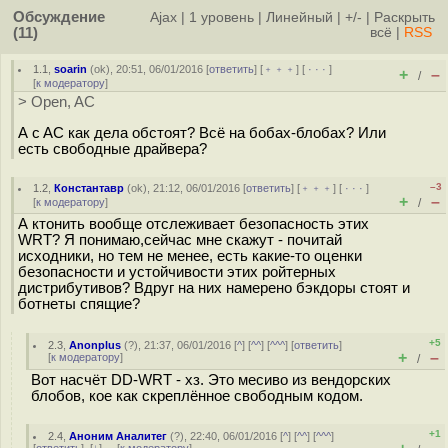
Обсуждение
Ajax
|
1 уровень
|
Линейный
|
+/-
|
Раскрыть
(11)
всё
|
RSS
1.1
,
soarin
(
ok
), 20:51, 06/01/2016 [
ответить
] [
﹢﹢﹢
] [
· · ·
]
+
–
/
[
к модератору
]
> Open, AC
А c AC как дела обстоят? Всё на бобах-блобах? Или
есть свободные драйвера?
–3
1.2
,
Константавр
(
ok
), 21:12, 06/01/2016 [
ответить
] [
﹢﹢﹢
] [
· · ·
]
+
–
[
к модератору
]
/
А ктонить вообще отслеживает безопасность этих
WRT? Я понимаю,сейчас мне скажут - почитай
исходники, но тем не менее, есть какие-то оценки
безопасности и устойчивости этих ройтерных
дистрибутивов? Вдруг на них намерено бэкдоры стоят и
ботнеты спящие?
+5
2.3
,
Anonplus
(
?
), 21:37, 06/01/2016 [
^
] [
^^
] [
^^^
] [
ответить
]
+
–
[
к модератору
]
/
Вот насчёт DD-WRT - хз. Это месиво из вендорских
блобов, кое как скреплённое свободным кодом.
+1
2.4
,
Аноним Аналитег
(
?
), 22:40, 06/01/2016 [
^
] [
^^
] [
^^^
]