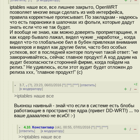
+
–
[
ответить
]
[
↓
] [
к модератору
]
/
iptables наше все, все лишнее закрыто, OpenWRT
позволяет многие вещи сделать из web интерфейса,
правила корректные прописывает. По закладкам - надеюсь
что есть параноики в шапочках из фольги, которые дадут
знать если что не так будет.
И вообще не знаю, как можно доверять проприетарщине, я
как кодер бывало лажал, видел чужие _наработки_, когда
видел что-то глобальное бил в бубен привлекая внимания
манагеров и видел как другие били, часто без особых
успехов, вот в последней конторе получил такой ответ: "не
заморачивайтесь, сейчас главное продукт! А код дадим на
аудит безопасности сторонней фирме, когда пойдем на
релиз." Не удивлюсь, если этот аудит будет отложен до
релиза ххх, "главное продукт!" (с)
+2
3.7
,
.
(
?
), 23:23, 06/01/2016 [
^
] [
^^
] [
^^^
] [
ответить
]
+
–
[
к модератору
]
/
>iptables наше все
Вьюнош наивный - знай что если в системе есть блобы
работающие в пространстве ядра (привет DD-WRT!) ... то
ваше даааалеко не всиО! :-)
4.10
,
Константавр
(
ok
), 00:55, 07/01/2016 [
^
] [
^^
] [
^^^
]
+
–
/
[
ответить
]
[
к модератору
]
>>iptables наше все