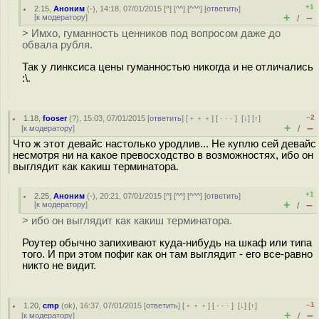
+1
2.15
,
Аноним
(
-
), 14:18, 07/01/2015 [
^
] [
^^
] [
^^^
] [
ответить
]
+
–
[
к модератору
]
/
> Имхо, гуманность ценников под вопросом даже до
обвала рубля.
Так у линксиса цены гуманностью никогда и не отличались
:\.
–2
1.18
,
fooser
(
?
), 15:03, 07/01/2015 [
ответить
] [
﹢﹢﹢
] [
· · ·
]
[
↓
] [
↑
]
+
–
[
к модератору
]
/
Что ж этот девайс настолько уродлив... Не куплю сей девайс
несмотря ни на какое превосходство в возможностях, ибо он
выглядит как какиш терминатора.
+1
2.25
,
Аноним
(
-
), 20:21, 07/01/2015 [
^
] [
^^
] [
^^^
] [
ответить
]
+
–
[
к модератору
]
/
> ибо он выглядит как какиш терминатора.
Роутер обычно запихивают куда-нибудь на шкаф или типа
того. И при этом пофиг как он там выглядит - его все-равно
никто не видит.
–1
1.20
,
cmp
(
ok
), 16:37, 07/01/2015 [
ответить
] [
﹢﹢﹢
] [
· · ·
]
[
↓
] [
↑
]
+
–
[
к модератору
]
/