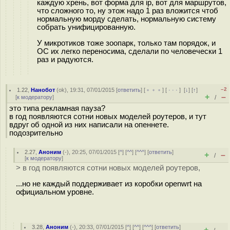
каждую хрень, вот форма для ip, вот для маршрутов,
что сложного то, ну этож надо 1 раз вложится чтоб
нормальную морду сделать, нормальную систему
собрать унифицированную.
У микротиков тоже зоопарк, только там порядок, и
ОС их легко переносима, сделали по человечески 1
раз и радуются.
–2
1.22
,
Нанобот
(
ok
), 19:31, 07/01/2015 [
ответить
] [
﹢﹢﹢
] [
· · ·
]
[
↓
] [
↑
]
+
–
[
к модератору
]
/
это типа рекламная пауза?
в год появляются сотни новых моделей роутеров, и тут
вдруг об одной из них написали на опеннете.
подозрительно
2.27
,
Аноним
(
-
), 20:25, 07/01/2015 [
^
] [
^^
] [
^^^
] [
ответить
]
+
–
/
[
к модератору
]
> в год появляются сотни новых моделей роутеров,
...но не каждый поддерживает из коробки openwrt на
официальном уровне.
3.28
,
Аноним
(
-
), 20:33, 07/01/2015 [
^
] [
^^
] [
^^^
] [
ответить
]
+
–