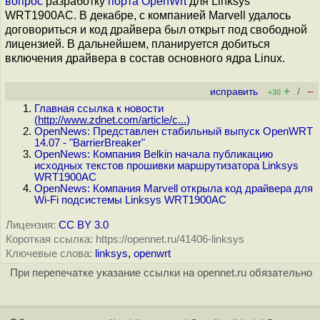
вопрос
разработку
порта OpenWrt
для Linksys
WRT1900AC. В декабре, с компанией Marvell удалось
договориться и код драйвера был открыт под свободной
лицензией. В дальнейшем, планируется добиться
включения драйвера в состав основного ядра Linux.
+
–
исправить
/
+30
Главная ссылка к новости
(
http://www.zdnet.com/article/c...
)
OpenNews: Представлен стабильный выпуск OpenWRT
14.07 - "BarrierBreaker"
OpenNews: Компания Belkin начала публикацию
исходных текстов прошивки маршрутизатора Linksys
WRT1900AC
OpenNews: Компания Marvell открыла код драйвера для
Wi-Fi подсистемы Linksys WRT1900AC
Лицензия:
CC BY 3.0
Короткая ссылка: https://opennet.ru/41406-linksys
Ключевые слова:
linksys
,
openwrt
При перепечатке указание ссылки на opennet.ru обязательно