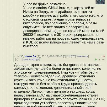
У вас во фряхе возможно.
У нас в любом GNU/Linux-е, с карточкой от
Nvidia на борту, этот драйвер взлетает из
коробки и именно для работы его мало того, что
с головой хватает, а ещё и отзывчивость
интерфейса, по сравнению с блобом, в разы
ощутимее. Не всё гладко с аппаратным
декодированием видео, по крайней мере на моей
8600GT, возможно в 3D играх проигрывает, но
именно работать на nouveau одно удовольствие,
и KDE со всеми плюшками, летает на нём в разы
быстрее!
–1
4.36
,
Нимо Ан
(
?
), 23:16, 07/01/2015 [
^
] [
^^
] [
^^^
] [
ответить
]
+
–
[
↑
] [
к модератору
]
/
Да ладно, хрен с ними, пусть бы дрова и оставались
закрытыми (лучше бы были открытыми, конечно, но
это уже не принципиально). Главное - чтобы были
телефон (железо) отдельно, драйверы отдельно
(пусть и закрытые, но как отдельная сущность,
которую можно без особого труда пришпандорить
самому), ось отлельно, дополнительный софт
отдельно. Лично я таки мечтаю о тех днях, когда
переустановка ОС на смартфоне/планшете станет
примерно тем же самым, что переустановка ОС на ПК,
производители устройств перестанут пилить свои
прошивки (обновлений которых приходится ждать