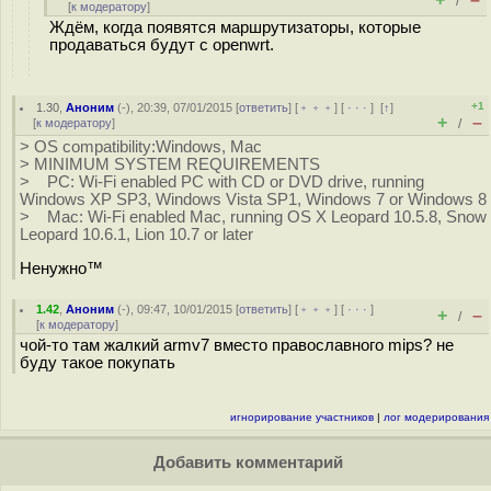
/
[
к модератору
]
Ждём, когда появятся маршрутизаторы, которые
продаваться будут с openwrt.
+1
1.30
,
Аноним
(
-
), 20:39, 07/01/2015 [
ответить
] [
﹢﹢﹢
] [
· · ·
]
[
↑
]
+
–
[
к модератору
]
/
> OS compatibility:Windows, Mac
> MINIMUM SYSTEM REQUIREMENTS
> PC: Wi-Fi enabled PC with CD or DVD drive, running
Windows XP SP3, Windows Vista SP1, Windows 7 or Windows 8
> Mac: Wi-Fi enabled Mac, running OS X Leopard 10.5.8, Snow
Leopard 10.6.1, Lion 10.7 or later
Ненужно™
1.42
,
Аноним
(
-
), 09:47, 10/01/2015 [
ответить
] [
﹢﹢﹢
] [
· · ·
]
+
–
/
[
к модератору
]
чой-то там жалкий armv7 вместо православного mips? не
буду такое покупать
игнорирование участников
|
лог модерирования
Добавить комментарий