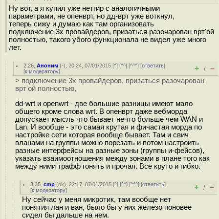
Ну вот, а я купил уже нетгир с аналогичными
параметрами, не опенврт, но дд-врт уже воткнул,
теперь сижу и думаю как там организовать
подключение 3х провайдеров, призаться разочарован врт'ой
полностью, такого убого функционала не видел уже много
лет.
2.26
,
Аноним
(
-
), 20:24, 07/01/2015 [
^
] [
^^
] [
^^^
] [
ответить
]
+
–
/
[
к модератору
]
> подключение 3х провайдеров, призаться разочарован
врт'ой полностью,
dd-wrt и openwrt - две большие разницы имеют мало
общего кроме слова wrt. В опенврт даже вебморда
допускает мысль что бывает нечто больше чем WAN и
Lan. И вообще - это самая крутая и фичастая морда по
настройке сети которая вообще бывает. Там и свич
вланами на группы можно порезать и потом настроить
разные интерфейсы на разные зоны (группы и-фейсов),
указать взаимоотношения между зонами в плане того как
между ними трафф гонять и прочая. Все круто и гибко.
3.35
,
cmp
(
ok
), 22:17, 07/01/2015 [
^
] [
^^
] [
^^^
] [
ответить
]
+
–
/
[
к модератору
]
Ну сейчас у меня микротик, там вообще нет
понятия лан и ван, было бы у них железо поновее
сидел бы дальше на нем.