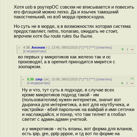
Хотя usb в роутерОС совсем не вписывается и повесить
его флэшкой можно легко. Да и язычек тамошний
пакостненький, но вэб морда превосходна.
Но суть не в морде, а в возможностях которая система
предоставляет, netns, полагаю, ожидать не стоит,
впрочем хотя бы route rules бы были.
4.38
,
Аноним
(
-
), 13:45, 08/01/2015 [
^
] [
^^
] [
^^^
] [
ответить
]
+
–
/
[
к модератору
]
во первых у микротиков как железо так и ос
производят, а в openwrt приходится мирится с
зоопарком.
+1
5.39
,
cmp
(
ok
), 15:08, 08/01/2015 [
^
] [
^^
] [
^^^
] [
ответить
]
+
–
[
к модератору
]
/
Ну и что, тут суть в подходе, в случае всех
кроме микротиков подход такой - им
(пользователям) нужен интернетик, значит вот
дырачка для интернетика, а вот для ноутбучека, и
настройки - вбей парольчик на вайфай и имя сеточки
и наслаждайся, и похер, что там телнет в глобал
светит с админ.админ учеткой.
а у микротиков - есть вланы, вот форма для вланов,
есть ipip, gre, pptp pppoe, и тд вот по форме на