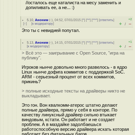
//осталось еще каталиста на месу заменить и
допиливать ее, а не... :)
+2
5.10
,
Аноним
(
-
), 04:52, 07/01/2015 [
^
] [
^^
] [
^^^
] [
ответить
]
+
–
[
↑
] [
к модератору
]
/
Это ты с невидией попутал.
+1
5.13
,
Аноним
(
-
), 14:15, 07/01/2015 [
^
] [
^^
] [
^^^
] [
ответить
]
+
–
[
к модератору
]
/
> Всё это — заигрывание с Open Source, "игра на
публику".
Игроков нынче довольно много развелось - в ядро
Linux нынче дофига коммитов с поддержкой SoC.
ARM - серьезный процент от всех коммитов,
прикинь?
> полные исходные тексты на драйверы никто не
выкладывает.
Это гон. Вон квалкомм-атерос штатно делают
полные драйвера, прямо у себя в конторе. По
качеству линуксный драйвер сильно втыкает
виндовым, кстати. Он работает и не создает
проблем. А в маздайке задолбаешься
работоспособную версию драйвера искать которая
работает без фатальных багов.