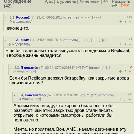
Обсуждение
Ajax
|
1 уровень
|
Линейный
|
+/-
|
Раскрыть
(42)
всё
|
RSS
+10
1.1
,
Россия2
(
?
), 23:42, 06/01/2015 [
ответить
] [
﹢﹢﹢
] [
· · ·
]
+
–
[
к модератору
]
/
наконец-то.
+3
1.2
,
Аноним
(
-
), 23:50, 06/01/2015 [
ответить
] [
﹢﹢﹢
] [
· · ·
]
[
↓
]
+
–
[
к модератору
]
/
Ещё бы телефоны стали выпускать с поддержкой Replicant,
и вообще жизнь наладится.
–2
2.3
,
Я поражён
(
?
), 00:24, 07/01/2015 [
^
] [
^^
] [
^^^
] [
ответить
]
[
↓
]
+
–
[
к модератору
]
/
Если бы Replicant держал батарейку, как закрытые дрова
производителя?
+5
3.4
,
Константавр
(
ok
), 00:31, 07/01/2015 [
^
] [
^^
] [
^^^
] [
ответить
]
+
–
[
к модератору
]
/
Аноним имел ввиду, что хорошо было бы, чтобы
разработчики этих закрытых дров стали писать
открытые, с которыми смартфоны работали бы
полноценно.
Мечта, но приятная. Вон, AMD, начали движение в эту
сторону и не только они. Хотя, я сам в это не верю.