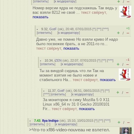
+
–
[
ответить
]
[
к модератору
]
/
Номер версии ядра не подскажешь Так ведь у
вас взяли 8212 не своё ...
текст свёрнут,
показать
+1
9.32
,
GotF
(
ok
), 20:48, 07/01/2015 [
^
] [
^^
] [
^^^
]
+
–
[
ответить
]
[
к модератору
]
/
Давно уже, не помню Но взяли криво И надо
было посвежее брать, а не 2011-го го...
текст свёрнут,
показать
–1
10.34
,
iZEN
(
ok
), 22:07, 07/01/2015 [
^
] [
^^
] [
^^^
]
+
–
[
ответить
]
[
к модератору
]
/
Ты за виндой сидишь что ли Так на
момент взятия не было новее и
стабильного На...
текст свёрнут,
показать
11.37
,
GotF
(
ok
), 06:51, 08/01/2015 [
^
] [
^^
]
+
–
/
[
^^^
] [
ответить
]
[
к модератору
]
За монитором я сижу Mozilla 5 0 X11
Linux x86_64 rv 31 0 Gecko 20100101
Fir...
текст свёрнут,
показать
7.43
,
Ilya Indigo
(
ok
), 15:10, 10/01/2015 [
^
] [
^^
] [
^^^
]
+
–
/
[
ответить
]
[
↑
] [
к модератору
]
>Что-то xf86-video-nouveau не взлетел.