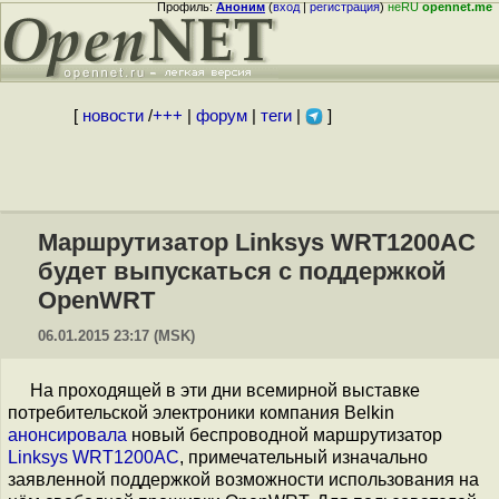
Профиль:
Аноним
(
вход
|
регистрация
)
неRU
opennet.me
[
новости
/
+++
|
форум
|
теги
|
]
Маршрутизатор Linksys WRT1200AC
будет выпускаться с поддержкой
OpenWRT
06.01.2015 23:17 (MSK)
На проходящей в эти дни всемирной выставке
потребительской электроники компания Belkin
анонсировала
новый беспроводной маршрутизатор
Linksys WRT1200AC
, примечательный изначально
заявленной поддержкой возможности использования на