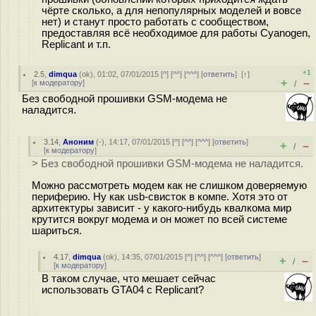
чёрте сколько, а для непопулярных моделей и вовсе
нет) и станут просто работать с сообществом,
предоставляя всё необходимое для работы Cyanogen,
Replicant и т.п.
+1
2.5
,
dimqua
(
ok
), 01:02, 07/01/2015 [
^
] [
^^
] [
^^^
] [
ответить
]
[
↑
]
+
–
[
к модератору
]
/
Без свободной прошивки GSM-модема не
наладится.
3.14
,
Аноним
(
-
), 14:17, 07/01/2015 [
^
] [
^^
] [
^^^
] [
ответить
]
+
–
/
[
к модератору
]
> Без свободной прошивки GSM-модема не наладится.
Можно рассмотреть модем как не слишком доверяемую
периферию. Ну как usb-свисток в компе. Хотя это от
архитектуры зависит - у какого-нибудь квалкома мир
крутится вокруг модема и он может по всей системе
шариться.
4.17
,
dimqua
(
ok
), 14:35, 07/01/2015 [
^
] [
^^
] [
^^^
] [
ответить
]
+
–
/
[
к модератору
]
В таком случае, что мешает сейчас
использовать GTA04 c Replicant?