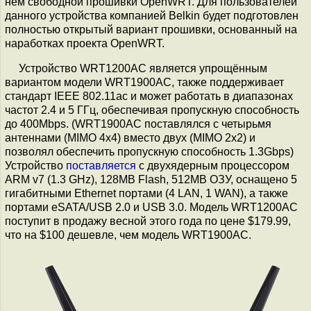
нём свободной прошивки OpenWRT. Для пользователей
данного устройства компанией Belkin будет подготовлен
полностью открытый вариант прошивки, основанный на
наработках проекта OpenWRT.
Устройство WRT1200AC является упрощённым
вариантом модели WRT1900AC, также поддерживает
стандарт IEEE 802.11ac и может работать в диапазонах
частот 2.4 и 5 ГГц, обеспечивая пропускную способность
до 400Mbps. (WRT1900AC поставлялся с четырьмя
антеннами (MIMO 4x4) вместо двух (MIMO 2x2) и
позволял обеспечить пропускную способность 1.3Gbps)
Устройство
поставляется
с двухядерным процессором
ARM v7 (1.3 GHz), 128MB Flash, 512MB ОЗУ, оснащено 5
гигабитными Ethernet портами (4 LAN, 1 WAN), а также
портами eSATA/USB 2.0 и USB 3.0. Модель WRT1200AC
поступит в продажу весной этого года по цене $179.99,
что на $100 дешевле, чем модель WRT1900AC.