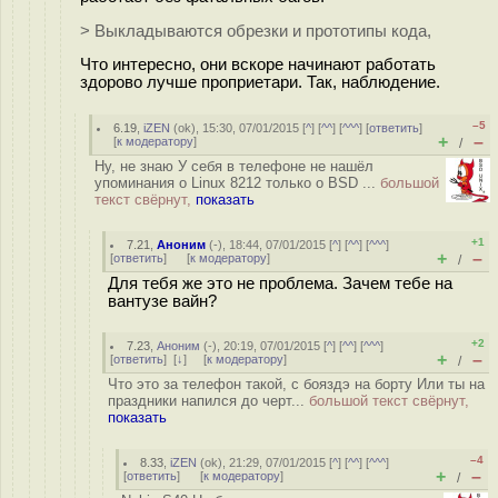
> Выкладываются обрезки и прототипы кода,
Что интересно, они вскоре начинают работать
здорово лучше проприетари. Так, наблюдение.
–5
6.19
,
iZEN
(
ok
), 15:30, 07/01/2015 [
^
] [
^^
] [
^^^
] [
ответить
]
+
–
[
к модератору
]
/
Ну, не знаю У себя в телефоне не нашёл
упоминания о Linux 8212 только о BSD ...
большой
текст свёрнут,
показать
+1
7.21
,
Аноним
(
-
), 18:44, 07/01/2015 [
^
] [
^^
] [
^^^
]
+
–
[
ответить
]
[
к модератору
]
/
Для тебя же это не проблема. Зачем тебе на
вантузе вайн?
+2
7.23
,
Аноним
(
-
), 20:19, 07/01/2015 [
^
] [
^^
] [
^^^
]
+
–
[
ответить
]
[
↓
] [
к модератору
]
/
Что это за телефон такой, с бояздэ на борту Или ты на
праздники напился до черт...
большой текст свёрнут,
показать
–4
8.33
,
iZEN
(
ok
), 21:29, 07/01/2015 [
^
] [
^^
] [
^^^
]
+
–
[
ответить
]
[
к модератору
]
/