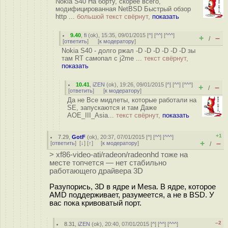
Nokia S40 На борту, скорее всего,
модифицированная NetBSD Быстрый обзор
http ...
большой текст свёрнут,
показать
9.40
,
fi
(
ok
), 15:35, 09/01/2015 [
^
] [
^^
] [
^^^
]
+
–
/
[
ответить
]
[
к модератору
]
Nokia S40 - долго ржал -D -D -D -D -D -D зы
там RT самопал с j2me ...
текст свёрнут,
показать
10.41
,
iZEN
(
ok
), 19:26, 09/01/2015 [
^
] [
^^
] [
^^^
]
+
–
/
[
ответить
]
[
к модератору
]
Да не Все мидлеты, которые работали на
SE, запускаются и там Даже
AOE_III_Asia...
текст свёрнут,
показать
+1
7.29
,
GotF
(
ok
), 20:37, 07/01/2015 [
^
] [
^^
] [
^^^
]
+
–
[
ответить
]
[
↓
] [
↑
] [
к модератору
]
/
> xf86-video-ati/radeon/radeonhd тоже на
месте топчется — нет стабильно
работающего драйвера 3D
Разупорись, 3D в ядре и Mesa. В ядре, которое
AMD поддерживает, разумеется, а не в BSD. У
вас пока кривоватый порт.
–2
8.31
,
iZEN
(
ok
), 20:40, 07/01/2015 [
^
] [
^^
] [
^^^
]