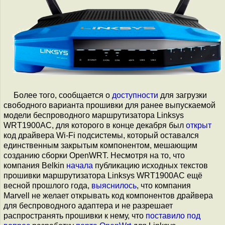
Более того, сообщается о
доступности
для загрузки
свободного варианта прошивки для ранее выпускаемой
модели беспроводного маршрутизатора Linksys
WRT1900AC, для которого в конце декабря был
открыт
код драйвера Wi-Fi подсистемы, который оставался
единственным закрытым компонентом, мешающим
созданию сборки OpenWRT. Несмотря на то, что
компания Belkin
начала
публикацию исходных текстов
прошивки маршрутизатора Linksys WRT1900AC ещё
весной прошлого года,
выяснилось
, что компания
Marvell не желает открывать код компонентов драйвера
для беспроводного адаптера и не разрешает
распространять прошивки к нему, что
поставило под