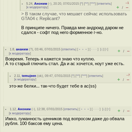
–1
5.24
,
Аноним
(
-
), 20:20, 07/01/2015 [
^
] [
^^
] [
^^^
] [
ответить
]
+
–
[
к модератору
]
/
> В таком случае, что мешает сейчас использовать
GTA04 c Replicant?
В принципе ничего. Правда мне андроид даром не
сдался - софт под него форменное г-но.
1.8
,
ананим
(
?
), 03:46, 07/01/2015 [
ответить
] [
﹢﹢﹢
] [
· · ·
]
[
↓
] [
↑
]
+
–
/
[
к модератору
]
Вовремя. Теперь я кажется знаю что куплю.
А то старый глючить стал. Да и ас хочется, ноут уже есть.
–7
2.11
,
temujeen
(
ok
), 09:47, 07/01/2015 [
^
] [
^^
] [
^^^
] [
ответить
]
+
–
[
к модератору
]
/
это-же белки... так-что будет тебе в ac(ss)
1.12
,
Аноним
(
-
), 12:38, 07/01/2015 [
ответить
] [
﹢﹢﹢
] [
· · ·
]
[
↓
] [
↑
]
+
–
/
[
к модератору
]
Имхо, гуманность ценников под вопросом даже до обвала
рубля. 100 баксов ему цена.