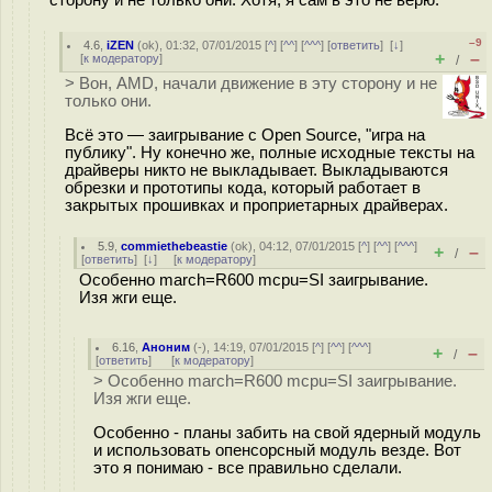
–9
4.6
,
iZEN
(
ok
), 01:32, 07/01/2015 [
^
] [
^^
] [
^^^
] [
ответить
]
[
↓
]
+
–
[
к модератору
]
/
> Вон, AMD, начали движение в эту сторону и не
только они.
Всё это — заигрывание с Open Source, "игра на
публику". Ну конечно же, полные исходные тексты на
драйверы никто не выкладывает. Выкладываются
обрезки и прототипы кода, который работает в
закрытых прошивках и проприетарных драйверах.
5.9
,
commiethebeastie
(
ok
), 04:12, 07/01/2015 [
^
] [
^^
] [
^^^
]
+
–
/
[
ответить
]
[
↓
] [
к модератору
]
Особенно march=R600 mcpu=SI заигрывание.
Изя жги еще.
6.16
,
Аноним
(
-
), 14:19, 07/01/2015 [
^
] [
^^
] [
^^^
]
+
–
/
[
ответить
]
[
к модератору
]
> Особенно march=R600 mcpu=SI заигрывание.
Изя жги еще.
Особенно - планы забить на свой ядерный модуль
и использовать опенсорсный модуль везде. Вот
это я понимаю - все правильно сделали.