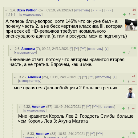
–10
1.4
,
Dzen Python
(
ok
), 09:19, 24/12/2021 [
ответить
] [
﹢﹢﹢
] [
· · ·
]
+
–
[
↓
] [
↑
] [
к модератору
]
/
А теперь блиц-вопрос, хотя 146% что он уже был - а
почему часть 2, а не бессмертная классика III, которая
при всех её HD-репачков требует нормального
опенсурцного двигла (а там и ресурсы можно подтянуть)
+18
2.6
,
Аноним
(
7
), 09:22, 24/12/2021 [
^
] [
^^
] [
^^^
] [
ответить
]
[
↓
]
+
–
[
к модератору
]
/
Внимание ответ: потому что авторам нравится вторая
часть, а не третья. Впрочем, как и мне.
–1
3.25
,
Аноним
(
25
), 10:19, 24/12/2021 [
^
] [
^^
] [
^^^
] [
ответить
]
[
↓
]
+
–
[
к модератору
]
/
мне нравятся Дальнобойщики 2 больше третьих
4.32
,
Аноним
(
57
), 10:49, 24/12/2021 [
^
] [
^^
] [
^^^
] [
ответить
]
+
–
/
[
к модератору
]
Мне нравится Король Лев 2: Гордость Симбы больше
чем Король Лев 3: Акуна Матата
+15
5.33
,
Аноним
(
33
), 10:51, 24/12/2021 [
^
] [
^^
] [
^^^
]
+
–
[
ответить
]
[
к модератору
]