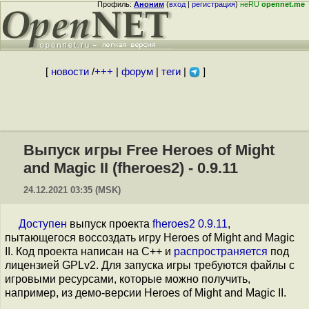
Профиль:
Аноним
(
вход
|
регистрация
)
неRU
opennet.me
[
новости
/
+++
|
форум
|
теги
|
]
Выпуск игры Free Heroes of Might
and Magic II (fheroes2) - 0.9.11
24.12.2021 03:35 (MSK)
Доступен
выпуск проекта
fheroes2 0.9.11
,
пытающегося воссоздать игру Heroes of Might and Magic
II. Код проекта написан на C++ и
распространяется
под
лицензией GPLv2. Для запуска игры требуются файлы с
игровыми ресурсами, которые можно получить,
например, из демо-версии Heroes of Might and Magic II.