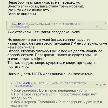
Неразборчивая картинка, всё в перемешку.
Вместо эпичной музыка стала треньк-бреньк.
Расы то же не пойми что.
Вторые шикарны
+3
2.21
,
Ю.Т.
(
?
), 10:04, 24/12/2021 [
^
] [
^^
] [
^^^
] [
ответить
]
[
↓
]
+
–
[
к модератору
]
/
Уже отвечали. Есть такая переделка - vcmi.
Но первое - играть в vcmi (по состоянию пару лет
назад) было без интереса. Тамошний ИР не соперник, хуже
чем в оригинале.
Второе, игровую графику нужно всё же делать людям со
способностями. Перекрасить жилетки существам - не
значит создать образ.
Третье, вводить сверх-существа и сверх-артифакты -
портить игру.
Наконец, есть HOTA и связанная с ней экосистема.
3.147
,
JL2001
(
ok
), 12:28, 27/12/2021 [
^
] [
^^
] [
^^^
] [
ответить
]
+
–
/
[
к модератору
]
> Уже отвечали. Есть такая переделка - vcmi.
> Но первое - играть в vcmi (по состоянию пару лет
назад) было
> без интереса. Тамошний ИР не соперник, хуже чем в
оригинале.