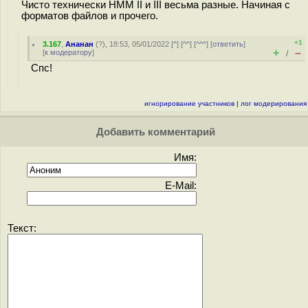
Чисто технически HMM II и III весьма разные. Начиная с
форматов файлов и прочего.
+1
3.167
,
Ананан
(
?
), 18:53, 05/01/2022 [
^
] [
^^
] [
^^^
] [
ответить
]
+
–
[
к модератору
]
/
Спс!
игнорирование участников
|
лог модерирования
Добавить комментарий
Имя:
E-Mail:
Текст: