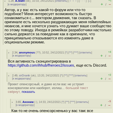
+1
1.28
,
A.Stahl
(
ok
), 10:33, 24/12/2021 [
ответить
] [
﹢﹢﹢
] [
· · ·
]
[
↓
]
+
–
[
к модератору
]
/
Автор, а у вас есть какой-то форум или что-то
подобное? Меня интересует возможность быстро
ознакомиться с... вектором движения, так сказать. В
оригинале есть несколько раздражающих меня геймплейных
нюансов, и мне хочется узнать что думает ваше сообщество
по этому поводу. Иногда в ремейках разработчики настолько
сильно держатся за поведение как в оригинале, что
принципиально отказываются его изменять даже в
опциональном режиме.
+4
2.34
,
anonymous
(
??
), 10:52, 24/12/2021 [
^
] [
^^
] [
^^^
] [
ответить
]
+
–
[
к модератору
]
/
Вся активность сконцентрирована в
https://github.com/ihhub/fheroes2/issues
, еще есть Discord.
+2
2.49
,
sirDranik
(
ok
), 13:20, 24/12/2021 [
^
] [
^^
] [
^^^
] [
ответить
]
+
–
[
к модератору
]
/
Проект опенсорсный, и даже если вас не устроит
консерватизм или наоборот, излиш...
большой текст
свёрнут,
показать
–5
3.65
,
Аноним
(
-
), 14:33, 24/12/2021 [
^
] [
^^
] [
^^^
] [
ответить
]
+
–
[
к модератору
]
/
Как-то не очень опенсорсненько у вас там: все