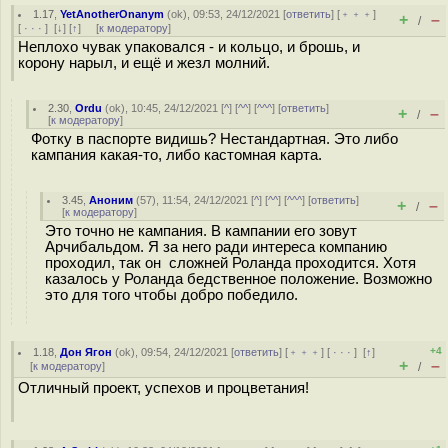
1.17
,
YetAnotherOnanym
(
ok
), 09:53, 24/12/2021 [
ответить
] [
﹢﹢﹢
]
+
–
/
[
· · ·
]
[
↓
] [
↑
] [
к модератору
]
Неплохо чувак упаковался - и кольцо, и брошь, и
корону нарыл, и ещё и жезл молний.
2.30
,
Ordu
(
ok
), 10:45, 24/12/2021 [
^
] [
^^
] [
^^^
] [
ответить
]
+
–
/
[
к модератору
]
Фотку в паспорте видишь? Нестандартная. Это либо
кампания какая-то, либо кастомная карта.
3.45
,
Аноним
(
57
), 11:54, 24/12/2021 [
^
] [
^^
] [
^^^
] [
ответить
]
+
–
/
[
к модератору
]
Это точно не кампания. В кампании его зовут
Арчибальдом. Я за него ради интереса компанию
проходил, так он сложней Роланда проходится. Хотя
казалось у Роланда бедственное положение. Возможно
это для того чтобы добро победило.
+4
1.18
,
Дон Ягон
(
ok
), 09:54, 24/12/2021 [
ответить
] [
﹢﹢﹢
] [
· · ·
]
[
↑
]
+
–
[
к модератору
]
/
Отличный проект, успехов и процветания!