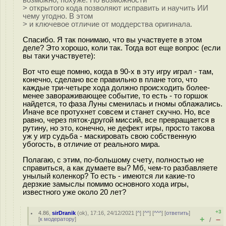
возможно, похуже. Но возможности
> открытого кода позволяют исправить и научить ИИ
чему угодно. В этом
> и ключевое отличие от моддерства оригинала.
Спасибо. Я так понимаю, что вы участвуете в этом
деле? Это хорошо, коли так. Тогда вот еще вопрос (если
вы таки участвуете):
Вот что еще помню, когда в 90-х в эту игру играл - там,
конечно, сделано все правильно в плане того, что
каждые три-четыре хода должно происходить более-
менее завораживающее событие, то есть - то горшок
найдется, то фаза Луны сменилась и гномы облажались.
Иначе все протухнет совсем и станет скучно. Но, все
равно, через пяток-другой миссий, все превращается в
рутину, но это, конечно, не дефект игры, просто такова
уж у игр судьба - маскировать свою собственную
убогость, в отличие от реального мира.
Полагаю, с этим, по-большому счету, полностью не
справиться, а как думаете вы? Мб, чем-то разбавляете
унылый коленкор? То есть - имеются ли какие-то
дерзкие замыслы помимо основного хода игры,
известного уже около 20 лет?
+3
4.86
,
sirDranik
(
ok
), 17:16, 24/12/2021 [
^
] [
^^
] [
^^^
] [
ответить
]
+
–
[
к модератору
]
/