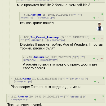
/
мне нравится half-life 2 больше, чем half-life 3
+7
6.36
,
Аноним
(
25
), 10:56, 24/12/2021 [
^
] [
^^
] [
^^^
]
+
–
[
ответить
]
[
к модератору
]
/
кек козырями пошёл
6.93
,
Тот_Самый_Анонимус
(
?
), 19:01, 24/12/2021 [
^
]
+
–
/
[
^^
] [
^^^
] [
ответить
]
[
к модератору
]
Disciples II против тройки, Age of Wonders II против
тройки. Двойки рулят.
7.96
,
Аноним
(
57
), 20:22, 24/12/2021 [
^
] [
^^
] [
^^^
]
+
–
/
[
ответить
]
[
к модератору
]
А насчёт готики это правило прямо достигает
своего апогея
+1
3.125
,
Kximer
(
?
), 12:16, 25/12/2021 [
^
] [
^^
] [
^^^
] [
ответить
]
[
↑
]
+
–
[
к модератору
]
/
Planescape: Torment -это шедевр для меня
+3
2.10
,
Аноним
(
10
), 09:41, 24/12/2021 [
^
] [
^^
] [
^^^
] [
ответить
]
[
↑
]
+
–
[
к модератору
]
/
Третьи пишут в vcmi.