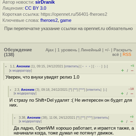
Автор новости:
sirDranik
Лицензия:
CC BY 3.0
Короткая ссылка: https://opennet.ru/56401-fheroes2
Ключевые слова:
fheroes2
,
game
При перепечатке указание ссылки на opennet.ru обязательно
Обсуждение
Ajax
|
1 уровень
|
Линейный
|
+/-
|
Раскрыть
(138)
всё
|
RSS
+5
1.1
,
Аноним
(
1
), 09:15, 24/12/2021 [
ответить
] [
﹢﹢﹢
] [
· · ·
]
[
↓
]
+
–
[
к модератору
]
/
Уверен, что внуки увидят релиз 1.0
–18
2.3
,
Аноним
(
3
), 09:18, 24/12/2021 [
^
] [
^^
] [
^^^
] [
ответить
]
[
↓
]
+
–
[
к модератору
]
/
И стразу по Shift+Del удалят :( Не интересен он будет для
них.
+9
3.38
,
Аноним
(
38
), 11:06, 24/12/2021 [
^
] [
^^
] [
^^^
] [
ответить
]
+
–
[
к модератору
]
/
Да ладно, OpenWM хорошо работает, и играется также, а
начинали когда, тоже думал не потянут движок.