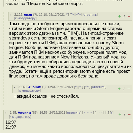
взялся за "Пиратов Карибского моря".
2.122
,
онан
(
?
), 12:10, 25/12/2021 [
^
] [
^^
] [
^^^
] [
ответить
]
+
–
/
[
к модератору
]
Там вроде не требуются прямо колоссальные правки,
чтобы новый Storm Engine работал с играми на старых
версиях этого движка (в т.ч. ПКМ). На гитхаб-страничке
stormdevs есть репозиторий, где, как я понял, лежат
игровые скрипты ПКМ, адаптированные к новому Storm
Engine. Вообще, активно (активнее кого-либо другого)
занимается ПКМ несколько буржуев, которые пилят мод
для ПКМ под названием New Horizons. Ужасный мод, но
эти буржуи точно собирались переводить его на новый
движок, мб можно как-то воспользоваться результатами их
труда. Кстати, ещё в репозитории storm engine есть проект
linux port, но там вроде довольно безлюдно.
3.149
,
Аноним
(
-
), 13:44, 27/12/2021 [
^
] [
^^
] [
^^^
] [
ответить
]
+
–
/
[
к модератору
]
Накидай ссылок , не стесняйся.
1.85
,
Аноним
(
85
), 16:58, 24/12/2021 [
ответить
] [
﹢﹢﹢
] [
· · ·
]
[
↓
] [
↑
]
+
–
/
[
к модератору
]
16:9?
21:9?