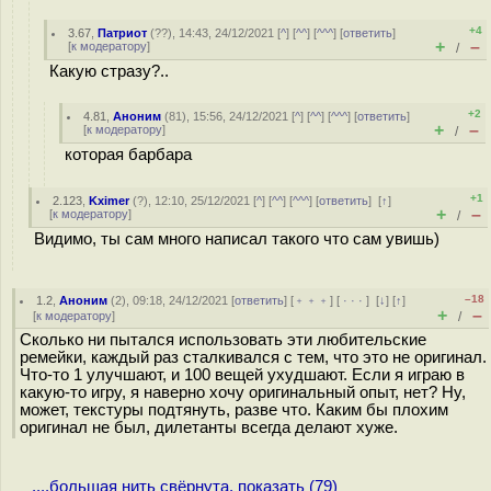
+4
3.67
,
Патриот
(
??
), 14:43, 24/12/2021 [
^
] [
^^
] [
^^^
] [
ответить
]
+
–
[
к модератору
]
/
Какую стразу?..
+2
4.81
,
Аноним
(
81
), 15:56, 24/12/2021 [
^
] [
^^
] [
^^^
] [
ответить
]
+
–
[
к модератору
]
/
которая барбара
+1
2.123
,
Kximer
(
?
), 12:10, 25/12/2021 [
^
] [
^^
] [
^^^
] [
ответить
]
[
↑
]
+
–
[
к модератору
]
/
Видимо, ты сам много написал такого что сам увишь)
–18
1.2
,
Аноним
(
2
), 09:18, 24/12/2021 [
ответить
] [
﹢﹢﹢
] [
· · ·
]
[
↓
] [
↑
]
+
–
[
к модератору
]
/
Сколько ни пытался использовать эти любительские
ремейки, каждый раз сталкивался с тем, что это не оригинал.
Что-то 1 улучшают, и 100 вещей ухудшают. Если я играю в
какую-то игру, я наверно хочу оригинальный опыт, нет? Ну,
может, текстуры подтянуть, разве что. Каким бы плохим
оригинал не был, дилетанты всегда делают хуже.
....большая нить свёрнута, показать (79)