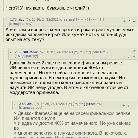
Чего?! У них карты бумажные чтоли? :)
1.75
,
abu
(
?
), 15:16, 24/12/2021 [
ответить
] [
﹢﹢﹢
] [
· · ·
]
[
↓
]
+
–
/
[
к модератору
]
А вот такой вопрос - комп против игрока играет лучше, чем в
исходном варианте игры? Или хуже? Есть у кого-нибудь
опыт на эту тему?
+2
2.82
,
sirDranik
(
ok
), 16:07, 24/12/2021 [
^
] [
^^
] [
^^^
] [
ответить
]
+
–
[
к модератору
]
/
Движок fheroes2 еще не на своем финальном релизе.
ИИ пишется с нуля и едва ли достиг 40% от
намеченного. Но уже сейчас во многих аспектах он
лучше оригинала. В некоторых, возможно, похуже. Но
возможности открытого кода позволяют исправить и
научить ИИ чему угодно. В этом и ключевое отличие от
моддерства оригинала.
3.83
,
abu
(
?
), 16:35, 24/12/2021 [
^
] [
^^
] [
^^^
] [
ответить
]
+
–
/
[
к модератору
]
> Движок fheroes2 еще не на своем финальном релизе.
ИИ пишется с нуля
> и едва ли достиг 40% от намеченного. Но уже сейчас
во
> многих аспектах он лучше оригинала. В некоторых,