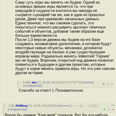
Саму суть игры мы менять не будем. Одной из
основных фишек игры является то, что при
кажущейся скудности контента вы никогда не
сыграете сценарий так же, как в один из прошлых
разов. Даже при одинаковх начальных данных.
Единственное, что мы сможем сделать, это
попытаться немного расширить арсенал типичных
событий и объектов, добавив таким образом еще
больше вариативности.
После 1.0 версии движка мы будем на его базе
создавать независимое дополнение, в котором будут
некоторые новые объекты, механики, деликатно
воздействующие на баланс в уже существующем
игровом мире. Радикально менять геймплей "Героев"
мы не будем. Впрочем, открытый код движка позволит
появиться в будущем и другим проектам, которые
будут в корне менять правила игры. Но это уже совсем
другая история.
5.106
,
abu
(
?
), 03:30, 25/12/2021 [
^
] [
^^
] [
^^^
] [
ответить
]
+
–
/
[
к модератору
]
Спасибо за ответ! (: Познавательно.
+1
1.78
,
RAMbug
(
?
), 15:29, 24/12/2021 [
ответить
] [
﹢﹢﹢
] [
· · ·
]
[
↓
] [
↑
]
+
–
[
к модератору
]
/
Вроде бы движок "Корсаров" открыли. Вот бы кто-нибудь