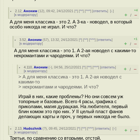
+4
2.12
,
Аноним
(
12
), 09:42, 24/12/2021 [
^
] [
^^
] [
^^^
] [
ответить
]
[
↓
]
+
–
[
к модератору
]
/
А для меня классика - это 2. А 3-ка - новодел, в который
особо никогда не играл. И что?
+1
3.52
,
Аноним
(
57
), 13:32, 24/12/2021 [
^
] [
^^
] [
^^^
] [
ответить
]
+
–
[
к модератору
]
/
А для меня классика - это 1. А 2-ая новодел с какими-то
некромантами и чародеями. И что?
4.110
,
Аноним
(
-
), 04:56, 25/12/2021 [
^
] [
^^
] [
^^^
] [
ответить
]
+
–
/
[
к модератору
]
> А для меня классика - это 1. А 2-ая новодел с
какими-то
> некромантами и чародеями. И что?
Играй в них, какие проблемы? Но они совсем уж
топорные и базовые. Всего 4 расы, графика с
приколами, магия дурацкая. На любителя, первый
блин комом это про них. У II целый пласт фанов
делающих карты и проч, у первых никогда не было.
2.13
,
Hudozhnik
(
?
), 09:45, 24/12/2021 [
^
] [
^^
] [
^^^
] [
ответить
]
[
↑
]
+
–
/
[
к модератору
]
Третьи, по сравнению со вторыми, отстой.