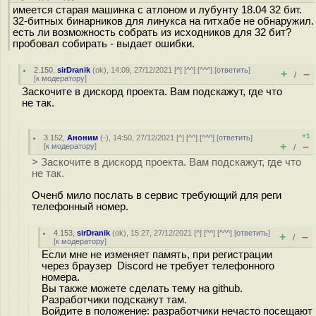
имеется старая машинка с атлоном и лубунту 18.04 32 бит.
32-битных бинарников для линукса на гитхабе не обнаружил.
есть ли возможность собрать из исходников для 32 бит?
пробовал собирать - выдает ошибки.
2.150
,
sirDranik
(
ok
), 14:09, 27/12/2021 [
^
] [
^^
] [
^^^
] [
ответить
]
+
–
/
[
к модератору
]
Заскочите в дискорд проекта. Вам подскажут, где что
не так.
+1
3.152
,
Аноним
(
-
), 14:50, 27/12/2021 [
^
] [
^^
] [
^^^
] [
ответить
]
+
–
[
к модератору
]
/
> Заскочите в дискорд проекта. Вам подскажут, где что
не так.
Оченб мило послать в сервис требующий для реги
телефонный номер.
4.153
,
sirDranik
(
ok
), 15:27, 27/12/2021 [
^
] [
^^
] [
^^^
] [
ответить
]
+
–
/
[
к модератору
]
Если мне не изменяет память, при регистрации
через браузер Discord не требует телефонного
номера.
Вы также можете сделать тему на github.
Разработчики подскажут там.
Войдите в положение: разработчики нечасто посещают