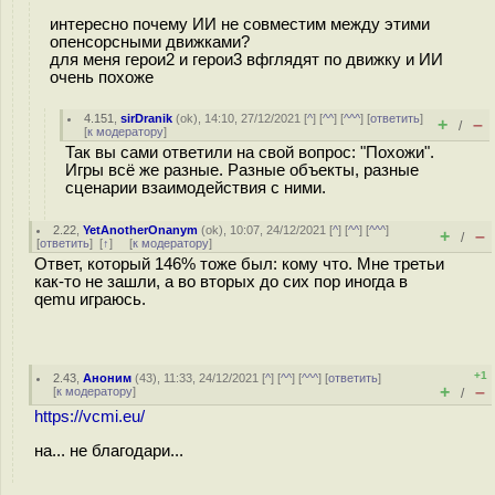
интересно почему ИИ не совместим между этими
опенсорсными движками?
для меня герои2 и герои3 вфглядят по движку и ИИ
очень похоже
4.151
,
sirDranik
(
ok
), 14:10, 27/12/2021 [
^
] [
^^
] [
^^^
] [
ответить
]
+
–
/
[
к модератору
]
Так вы сами ответили на свой вопрос: "Похожи".
Игры всё же разные. Разные объекты, разные
сценарии взаимодействия с ними.
2.22
,
YetAnotherOnanym
(
ok
), 10:07, 24/12/2021 [
^
] [
^^
] [
^^^
]
+
–
/
[
ответить
]
[
↑
] [
к модератору
]
Ответ, который 146% тоже был: кому что. Мне третьи
как-то не зашли, а во вторых до сих пор иногда в
qemu играюсь.
+1
2.43
,
Аноним
(
43
), 11:33, 24/12/2021 [
^
] [
^^
] [
^^^
] [
ответить
]
+
–
[
к модератору
]
/
https://vcmi.eu/
на... не благодари...