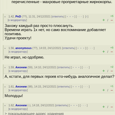
перечисленные - махровые проприетарные жирнокорпы.
+5
1.42
,
PnD
(
??
), 11:31, 24/12/2021 [
ответить
] [
﹢﹢﹢
] [
· · ·
]
[
↑
]
+
–
[
к модератору
]
/
Захожу каждый раз просто плюсануть.
Времени играть 1х нет, но само воспоминание добавляет
позитива.
Удачи проекту!
+5
1.56
,
anonymous
(
??
), 14:03, 24/12/2021 [
ответить
] [
﹢﹢﹢
] [
· · ·
]
+
–
[
к модератору
]
/
Не играл, но одобряю.
+2
1.59
,
Аноним
(
59
), 14:10, 24/12/2021 [
ответить
] [
﹢﹢﹢
] [
· · ·
]
+
–
[
к модератору
]
/
А, кстати, для первых героев кто-нибудь аналогичное делал?
+1
1.61
,
Аноним
(
98
), 14:15, 24/12/2021 [
ответить
] [
﹢﹢﹢
] [
· · ·
]
+
–
[
к модератору
]
/
Молодцы!
1.62
,
Аноним
(
-
), 14:18, 24/12/2021 [
ответить
] [
﹢﹢﹢
] [
· · ·
]
+
–
/
[
к модератору
]
> показывающее адрес хранения