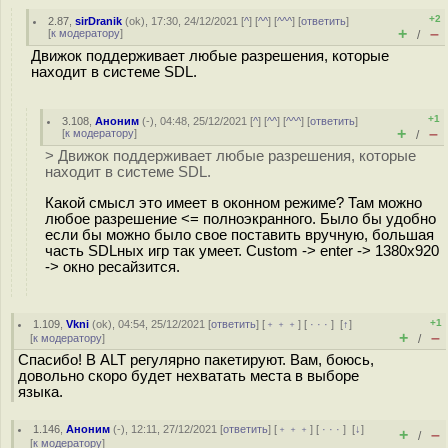
+2
2.87
,
sirDranik
(
ok
), 17:30, 24/12/2021 [
^
] [
^^
] [
^^^
] [
ответить
]
+
–
[
к модератору
]
/
Движок поддерживает любые разрешения, которые
находит в системе SDL.
+1
3.108
,
Аноним
(
-
), 04:48, 25/12/2021 [
^
] [
^^
] [
^^^
] [
ответить
]
+
–
[
к модератору
]
/
> Движок поддерживает любые разрешения, которые
находит в системе SDL.
Какой смысл это имеет в оконном режиме? Там можно
любое разрешение <= полноэкранного. Было бы удобно
если бы можно было свое поставить вручную, большая
часть SDLных игр так умеет. Custom -> enter -> 1380x920
-> окно ресайзится.
+1
1.109
,
Vkni
(
ok
), 04:54, 25/12/2021 [
ответить
] [
﹢﹢﹢
] [
· · ·
]
[
↑
]
+
–
[
к модератору
]
/
Спасибо! В ALT регулярно пакетируют. Вам, боюсь,
довольно скоро будет нехватать места в выборе
языка.
1.146
,
Аноним
(
-
), 12:11, 27/12/2021 [
ответить
] [
﹢﹢﹢
] [
· · ·
]
[
↓
]
+
–
/
[
к модератору
]