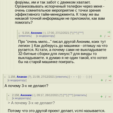
форумы, им и так забот с движком хватает.
Организовывать испорченый телефон через меня -
очень сомнительное мероприятие с точки зрения
эффективного тайм-менеджмента. К тому же вы
никакой точной информации не приложили, как вам
помогать?
+1
5.154
,
Аноним
(
-
), 17:00, 27/12/2021 [
^
] [
^^
] [
^^^
]
+
–
[
ответить
]
[
к модератору
]
/
Про "очень мило..." писал другой Аноним, коих тут
легион :) Как доберусь до машинки - отпишу на что
ругается. Кстати, а почему сами не выкладываете
32-битные сборки для линукс? для винды то
выкладываете. я думаю я не один такой, кто хотел
бы на старой машинке поиграть.
+3
1.156
,
Ананан
(
?
), 21:58, 27/12/2021 [
ответить
] [
﹢﹢﹢
] [
· · ·
]
[
↑
]
+
–
[
к модератору
]
/
А почему 3-х не делают?
2.158
,
Аноним
(
-
), 09:17, 28/12/2021 [
^
] [
^^
] [
^^^
] [
ответить
]
+
–
/
[
к модератору
]
> А почему 3-х не делают?
Потому что это другой проект делает, vcmi называется.