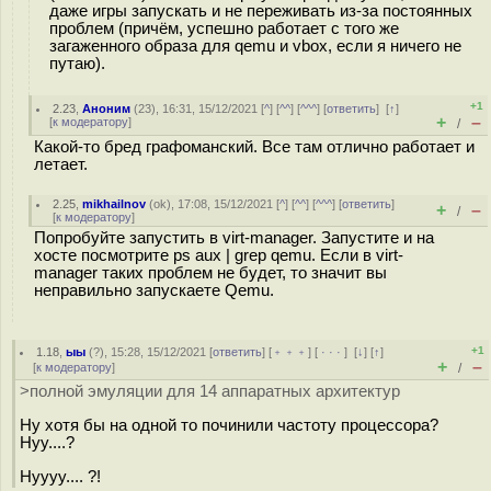
даже игры запускать и не переживать из-за постоянных
проблем (причём, успешно работает с того же
загаженного образа для qemu и vbox, если я ничего не
путаю).
+1
2.23
,
Аноним
(
23
), 16:31, 15/12/2021 [
^
] [
^^
] [
^^^
] [
ответить
]
[
↑
]
+
–
[
к модератору
]
/
Какой-то бред графоманский. Все там отлично работает и
летает.
2.25
,
mikhailnov
(
ok
), 17:08, 15/12/2021 [
^
] [
^^
] [
^^^
] [
ответить
]
+
–
/
[
к модератору
]
Попробуйте запустить в virt-manager. Запустите и на
хосте посмотрите ps aux | grep qemu. Если в virt-
manager таких проблем не будет, то значит вы
неправильно запускаете Qemu.
+1
1.18
,
ыы
(
?
), 15:28, 15/12/2021 [
ответить
] [
﹢﹢﹢
] [
· · ·
]
[
↓
] [
↑
]
+
–
[
к модератору
]
/
>полной эмуляции для 14 аппаратных архитектур
Ну хотя бы на одной то починили частоту процессора?
Нуу....?
Нуууу.... ?!