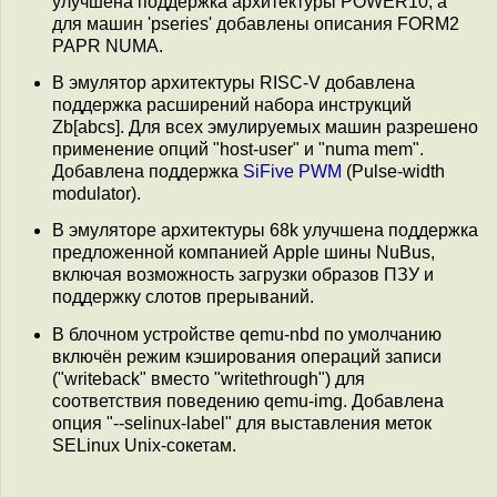
улучшена поддержка архитектуры POWER10, а
для машин 'pseries' добавлены описания FORM2
PAPR NUMA.
В эмулятор архитектуры RISC-V добавлена
поддержка расширений набора инструкций
Zb[abcs]. Для всех эмулируемых машин разрешено
применение опций "host-user" и "numa mem".
Добавлена поддержка
SiFive PWM
(Pulse-width
modulator).
В эмуляторе архитектуры 68k улучшена поддержка
предложенной компанией Apple шины NuBus,
включая возможность загрузки образов ПЗУ и
поддержку слотов прерываний.
В блочном устройстве qemu-nbd по умолчанию
включён режим кэширования операций записи
("writeback" вместо "writethrough") для
соответствия поведению qemu-img. Добавлена
опция "--selinux-label" для выставления меток
SELinux Unix-сокетам.