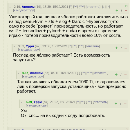
+1
2.19
,
Аноним
(
19
), 15:39, 15/12/2021 [
^
] [
^^
] [
^^^
] [
ответить
]
[
↓
] [
↑
]
+
–
[
к модератору
]
/
Уже который год, винда и яблоко работают исключительно
из под qemu-kvm + zfs + slog + l2arc с "-hypervisor"(что
само по себе "роняет" производительность, но работают
wsl2 + tensorflow + pytorch + cuda) и время от времени
играю - потеря производительности всего 10% от хоста.
3.33
,
Урри
(
ok
), 23:06, 15/12/2021 [
^
] [
^^
] [
^^^
] [
ответить
]
+
–
/
[
к модератору
]
Последнее яблоко работает? Есть возможность
запустить?
4.37
,
Аноним
(
37
), 04:11, 16/12/2021 [
^
] [
^^
] [
^^^
] [
ответить
]
+
–
/
[
к модератору
]
Так как являюсь обладателем 1080 Ti, то ограничился
лишь проверкой запуска установщика - все прекрасно
работает.
5.39
,
Урри
(
ok
), 21:22, 16/12/2021 [
^
] [
^^
] [
^^^
] [
ответить
]
+
–
/
[
к модератору
]
Хм.
Ок, спс... на выходных сяду попробовать.
–1