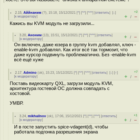
+2
2.15
,
Аййнаним
(
?
), 15:18, 15/12/2021 [
^
] [
^^
] [
^^^
] [
ответить
]
[
↓
]
+
–
[
к модератору
]
/
Кажись вы KVM модуль не загрузили...
3.20
,
Аноним
(
13
), 15:51, 15/12/2021 [
^
] [
^^
] [
^^^
] [
ответить
]
+
–
/
[
к модератору
]
Он включен, даже юзера в группу kvm добавлял, ключ -
enable-kvm добавлял. Как итог всё так тормозит, что
даже курсор подвинуть проблематично. Без -enable-kvm
всё ещё хуже
+7
2.17
,
Admino
(
ok
), 15:23, 15/12/2021 [
^
] [
^^
] [
^^^
] [
ответить
]
[
↓
] [
↑
]
+
–
[
к модератору
]
/
Поставь видеокарту QXL, загрузи модуль KVM,
архитектура гостевой ОС должна совпадать с
хостовой.
УМВР.
+1
3.24
,
mikhailnov
(
ok
), 17:06, 15/12/2021 [
^
] [
^^
] [
^^^
] [
ответить
]
+
–
[
к модератору
]
/
И в госте запустить spice-vdagent(d), чтобы
работала подгонка разрешения экрана