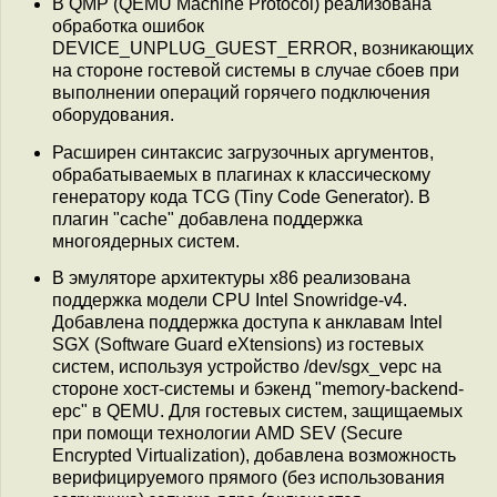
В QMP (QEMU Machine Protocol) реализована
обработка ошибок
DEVICE_UNPLUG_GUEST_ERROR, возникающих
на стороне гостевой системы в случае сбоев при
выполнении операций горячего подключения
оборудования.
Расширен синтаксис загрузочных аргументов,
обрабатываемых в плагинах к классическому
генератору кода TCG (Tiny Code Generator). В
плагин "cache" добавлена поддержка
многоядерных систем.
В эмуляторе архитектуры x86 реализована
поддержка модели CPU Intel Snowridge-v4.
Добавлена поддержка доступа к анклавам Intel
SGX (Software Guard eXtensions) из гостевых
систем, используя устройство /dev/sgx_vepc на
стороне хост-системы и бэкенд "memory-backend-
epc" в QEMU. Для гостевых систем, защищаемых
при помощи технологии AMD SEV (Secure
Encrypted Virtualization), добавлена возможность
верифицируемого прямого (без использования