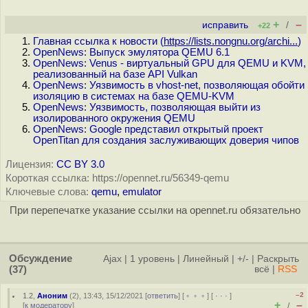
+
–
исправить
/
+22
Главная ссылка к новости (
https://lists.nongnu.org/archi...
)
OpenNews: Выпуск эмулятора QEMU 6.1
OpenNews: Venus - виртуальный GPU для QEMU и KVM,
реализованный на базе API Vulkan
OpenNews: Уязвимость в vhost-net, позволяющая обойти
изоляцию в системах на базе QEMU-KVM
OpenNews: Уязвимость, позволяющая выйти из
изолированного окружения QEMU
OpenNews: Google представил открытый проект
OpenTitan для создания заслуживающих доверия чипов
Лицензия:
CC BY 3.0
Короткая ссылка: https://opennet.ru/56349-qemu
Ключевые слова:
qemu
,
emulator
При перепечатке указание ссылки на opennet.ru обязательно
Обсуждение
Ajax
|
1 уровень
|
Линейный
|
+/-
|
Раскрыть
(37)
всё
|
RSS
–2
1.2
,
Аноним
(
2
), 13:43, 15/12/2021 [
ответить
] [
﹢﹢﹢
] [
· · ·
]
+
–
[
к модератору
]
/