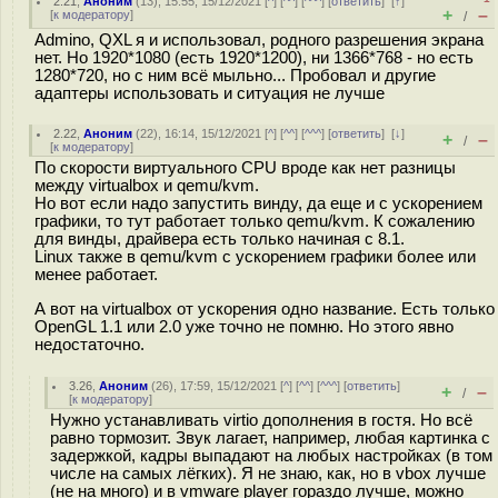
2.21
,
Аноним
(
13
), 15:55, 15/12/2021 [
^
] [
^^
] [
^^^
] [
ответить
]
[
↑
]
+
–
[
к модератору
]
/
Admino, QXL я и использовал, родного разрешения экрана
нет. Но 1920*1080 (есть 1920*1200), ни 1366*768 - но есть
1280*720, но с ним всё мыльно... Пробовал и другие
адаптеры использовать и ситуация не лучше
2.22
,
Аноним
(
22
), 16:14, 15/12/2021 [
^
] [
^^
] [
^^^
] [
ответить
]
[
↓
]
+
–
/
[
к модератору
]
По скорости виртуального CPU вроде как нет разницы
между virtualbox и qemu/kvm.
Но вот если надо запустить винду, да еще и с ускорением
графики, то тут работает только qemu/kvm. К сожалению
для винды, драйвера есть только начиная с 8.1.
Linux также в qemu/kvm с ускорением графики более или
менее работает.
А вот на virtualbox от ускорения одно название. Есть только
OpenGL 1.1 или 2.0 уже точно не помню. Но этого явно
недостаточно.
3.26
,
Аноним
(
26
), 17:59, 15/12/2021 [
^
] [
^^
] [
^^^
] [
ответить
]
+
–
/
[
к модератору
]
Нужно устанавливать virtio дополнения в гостя. Но всё
равно тормозит. Звук лагает, например, любая картинка с
задержкой, кадры выпадают на любых настройках (в том
числе на самых лёгких). Я не знаю, как, но в vbox лучше
(не на много) и в vmware player гораздо лучше, можно