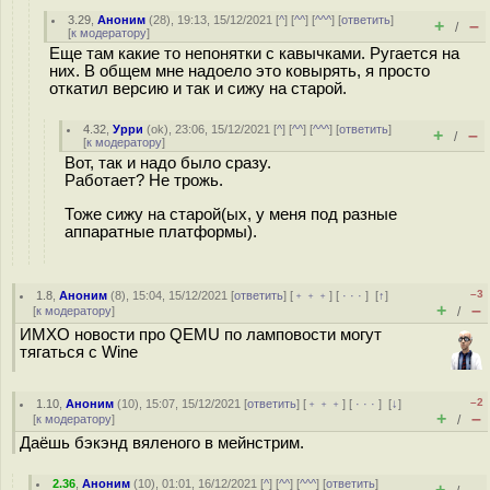
3.29
,
Аноним
(
28
), 19:13, 15/12/2021 [
^
] [
^^
] [
^^^
] [
ответить
]
+
–
/
[
к модератору
]
Еще там какие то непонятки с кавычками. Ругается на
них. В общем мне надоело это ковырять, я просто
откатил версию и так и сижу на старой.
4.32
,
Урри
(
ok
), 23:06, 15/12/2021 [
^
] [
^^
] [
^^^
] [
ответить
]
+
–
/
[
к модератору
]
Вот, так и надо было сразу.
Работает? Не трожь.
Тоже сижу на старой(ых, у меня под разные
аппаратные платформы).
–3
1.8
,
Аноним
(
8
), 15:04, 15/12/2021 [
ответить
] [
﹢﹢﹢
] [
· · ·
]
[
↑
]
+
–
[
к модератору
]
/
ИМХО новости про QEMU по ламповости могут
тягаться с Wine
–2
1.10
,
Аноним
(
10
), 15:07, 15/12/2021 [
ответить
] [
﹢﹢﹢
] [
· · ·
]
[
↓
]
+
–
[
к модератору
]
/
Даёшь бэкэнд вяленого в мейнстрим.
2.36
,
Аноним
(
10
), 01:01, 16/12/2021 [
^
] [
^^
] [
^^^
] [
ответить
]
+
–