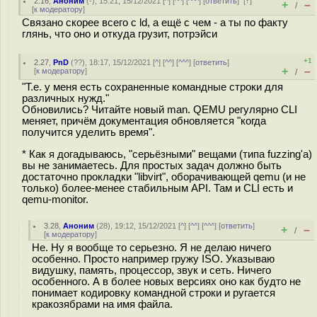
2.16
,
Аноним
(
-
), 15:21, 15/12/2021 [
^
] [
^^
] [
^^^
] [
ответить
]
[
↑
]
+
–
/
[
к модератору
]
Связано скорее всего с ld, а ещё с чем - а ты по факту
глянь, что оно и откуда грузит, потрэйси
+1
2.27
,
PnD
(
??
), 18:17, 15/12/2021 [
^
] [
^^
] [
^^^
] [
ответить
]
+
–
[
к модератору
]
/
"Т.е. у меня есть сохраненные командные строки для
различных нужд."
Обновились? Читайте новый man. QEMU регулярно CLI
меняет, причём документация обновляется "когда
получится уделить время".
* Как я догадываюсь, "серьёзными" вещами (типа fuzzing'а)
вы не занимаетесь. Для простых задач должно быть
достаточно прокладки "libvirt", оборачивающей qemu (и не
только) более-менее стабильным API. Там и CLI есть и
qemu-monitor.
3.28
,
Аноним
(
28
), 19:12, 15/12/2021 [
^
] [
^^
] [
^^^
] [
ответить
]
+
–
/
[
к модератору
]
Не. Ну я вообще то серьезно. Я не делаю ничего
особенно. Просто например гружу ISO. Указываю
видушку, память, процессор, звук и сеть. Ничего
особенного. А в более новых версиях оно как будто не
понимает кодировку командной строки и ругается
кракозябрами на имя файла.