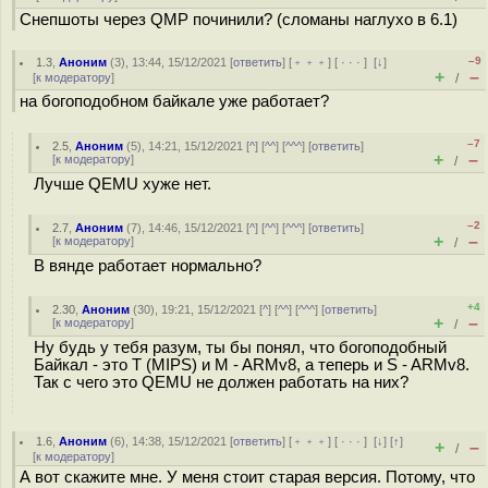
Снепшоты через QMP починили? (сломаны наглухо в 6.1)
–9
1.3
,
Аноним
(
3
), 13:44, 15/12/2021 [
ответить
] [
﹢﹢﹢
] [
· · ·
]
[
↓
]
+
–
[
к модератору
]
/
на богоподобном байкале уже работает?
–7
2.5
,
Аноним
(
5
), 14:21, 15/12/2021 [
^
] [
^^
] [
^^^
] [
ответить
]
+
–
[
к модератору
]
/
Лучше QEMU хуже нет.
–2
2.7
,
Аноним
(
7
), 14:46, 15/12/2021 [
^
] [
^^
] [
^^^
] [
ответить
]
+
–
[
к модератору
]
/
В вянде работает нормально?
+4
2.30
,
Аноним
(
30
), 19:21, 15/12/2021 [
^
] [
^^
] [
^^^
] [
ответить
]
+
–
[
к модератору
]
/
Ну будь у тебя разум, ты бы понял, что богоподобный
Байкал - это T (MIPS) и M - ARMv8, а теперь и S - ARMv8.
Так с чего это QEMU не должен работать на них?
1.6
,
Аноним
(
6
), 14:38, 15/12/2021 [
ответить
] [
﹢﹢﹢
] [
· · ·
]
[
↓
] [
↑
]
+
–
/
[
к модератору
]
А вот скажите мне. У меня стоит старая версия. Потому, что