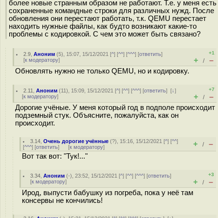
более новые странным образом не работают. Т.е. у меня есть
сохраненные командные строки для различных нужд. После
обновления они перестают работать, т.к. QEMU перестает
находить нужные файлы, как будто возникают какие-то
проблемы с кодировкой. С чем это может быть связано?
+1
2.9
,
Аноним
(
5
), 15:07, 15/12/2021 [
^
] [
^^
] [
^^^
] [
ответить
]
+
–
[
к модератору
]
/
Обновлять нужно не только QEMU, но и кодировку.
+7
2.11
,
Аноним
(
11
), 15:09, 15/12/2021 [
^
] [
^^
] [
^^^
] [
ответить
]
[
↓
]
+
–
[
к модератору
]
/
Дорогие учёные. У меня который год в подполе происходит
подземный стук. Объясните, пожалуйста, как он
происходит.
3.14
,
Очень дорогие учённые
(
?
), 15:16, 15/12/2021 [
^
] [
^^
]
+
–
/
[
^^^
] [
ответить
]
[
к модератору
]
Вот так вот: "Тук!..."
+3
3.34
,
Аноним
(
-
), 23:52, 15/12/2021 [
^
] [
^^
] [
^^^
] [
ответить
]
+
–
[
к модератору
]
/
Ирод, выпусти бабушку из погреба, пока у неё там
консервы не кончились!