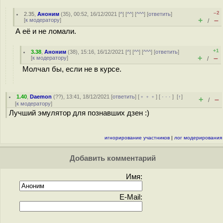
–2
2.35
,
Аноним
(
35
), 00:52, 16/12/2021 [
^
] [
^^
] [
^^^
] [
ответить
]
+
–
[
к модератору
]
/
А её и не ломали.
+1
3.38
,
Аноним
(
38
), 15:16, 16/12/2021 [
^
] [
^^
] [
^^^
] [
ответить
]
+
–
[
к модератору
]
/
Молчал бы, если не в курсе.
1.40
,
Daemon
(
??
), 13:41, 18/12/2021 [
ответить
] [
﹢﹢﹢
] [
· · ·
]
[
↑
]
+
–
/
[
к модератору
]
Лучший эмулятор для познавших дзен :)
игнорирование участников
|
лог модерирования
Добавить комментарий
Имя:
E-Mail: