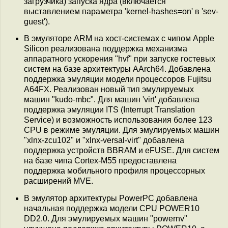
загрузчика) запуска ядра (включается
выставлением параметра 'kernel-hashes=on' в 'sev-
guest').
В эмуляторе ARM на хост-системах с чипом Apple
Silicon реализована поддержка механизма
аппаратного ускорения "hvf" при запуске гостевых
систем на базе архитектуры AArch64. Добавлена
поддержка эмуляции модели процессоров Fujitsu
A64FX. Реализован новый тип эмулируемых
машин "kudo-mbc". Для машин 'virt' добавлена
поддержка эмуляции ITS (Interrupt Translation
Service) и возможность использования более 123
CPU в режиме эмуляции. Для эмулируемых машин
"xlnx-zcu102" и "xlnx-versal-virt" добавлена
поддержка устройств BBRAM и eFUSE. Для систем
на базе чипа Cortex-M55 предоставлена
поддержка мобильного профиля процессорных
расширений MVE.
В эмулятор архитектуры PowerPC добавлена
начальная поддержка модели CPU POWER10
DD2.0. Для эмулируемых машин "powernv"