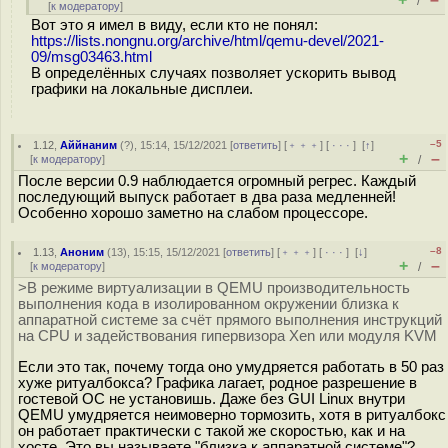
/
[
к модератору
]
Вот это я имел в виду, если кто не понял:
https://lists.nongnu.org/archive/html/qemu-devel/2021-
09/msg03463.html
В определённых случаях позволяет ускорить вывод
графики на локальные дисплеи.
–5
1.12
,
Аййнаним
(
?
), 15:14, 15/12/2021 [
ответить
] [
﹢﹢﹢
] [
· · ·
]
[
↑
]
+
–
[
к модератору
]
/
После версии 0.9 наблюдается огромный регрес. Каждый
последующий выпуск работает в два раза медленней!
Особенно хорошо заметно на слабом процессоре.
–8
1.13
,
Аноним
(
13
), 15:15, 15/12/2021 [
ответить
] [
﹢﹢﹢
] [
· · ·
]
[
↓
]
+
–
[
к модератору
]
/
>В режиме виртуализации в QEMU производительность
выполнения кода в изолированном окружении близка к
аппаратной системе за счёт прямого выполнения инструкций
на CPU и задействования гипервизора Xen или модуля KVM
Если это так, почему тогда оно умудряется работать в 50 раз
хуже ритуалбокса? Графика лагает, родное разрешение в
гостевой ОС не установишь. Даже без GUI Linux внутри
QEMU умудряется неимоверно тормозить, хотя в ритуалбокс
он работает практически с такой же скоростью, как и на
хосте. Это вы называете "близка к аппаратной системе"?