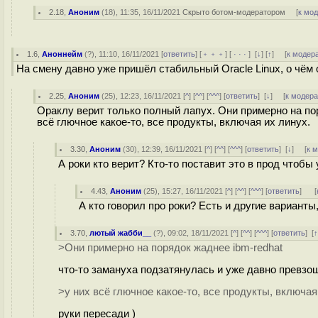
2.18
,
Аноним
(
18
), 11:35, 16/11/2021
Скрыто ботом-модератором
[
к мо
1.6
,
Аноннейм
(
?
), 11:10, 16/11/2021 [
ответить
] [
﹢﹢﹢
] [
· · ·
]
[
↓
] [
↑
] [
к модер
На смену давно уже пришёл стабильный Oracle Linux, о чём 
2.25
,
Аноним
(
25
), 12:23, 16/11/2021 [
^
] [
^^
] [
^^^
] [
ответить
]
[
↓
] [
к модер
Ораклу верит только полный лапух. Они примерно на по
всё глючное какое-то, все продукты, включая их линух.
3.30
,
Аноним
(
30
), 12:39, 16/11/2021 [
^
] [
^^
] [
^^^
] [
ответить
]
[
↓
] [
к 
А роки кто верит? Кто-то поставит это в прод чтобы
4.43
,
Аноним
(
25
), 15:27, 16/11/2021 [
^
] [
^^
] [
^^^
] [
ответить
]
[
А кто говорил про роки? Есть и другие варианты
3.70
,
лютый жабби__
(
?
), 09:02, 18/11/2021 [
^
] [
^^
] [
^^^
] [
ответить
]
[
>Они примерно на порядок жаднее ibm-redhat
что-то замануха подзатянулась и уже давно превзо
>у них всё глючное какое-то, все продукты, включая
руки пересади )