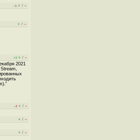
+
–
/
–1
+
–
/
+
–
/
+3
екабря 2021
 Stream,
мированных
оходить
)."
+
–
/
–2
+
–
/
+
–
/