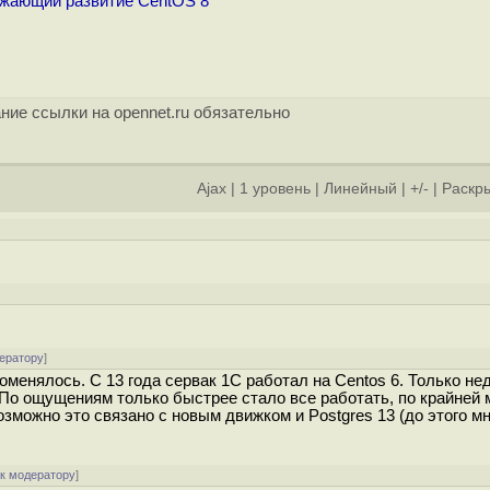
лжающий развитие CentOS 8
ние ссылки на opennet.ru обязательно
Ajax
|
1 уровень
|
Линейный
|
+/-
|
Раскры
]
ератору
]
оменялось. С 13 года сервак 1С работал на Centos 6. Только не
 По ощущениям только быстрее стало все работать, по крайней 
озможно это связано с новым движком и Postgres 13 (до этого м
[
к модератору
]