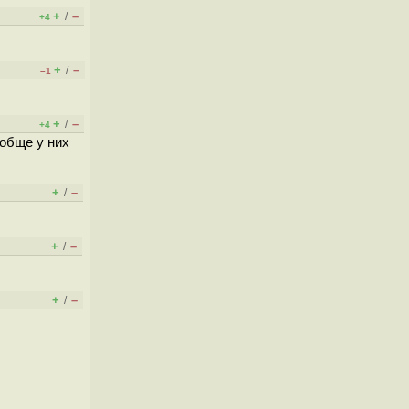
+
–
/
+4
+
–
/
–1
+
–
/
+4
ообще у них
+
–
/
+
–
/
+
–
/