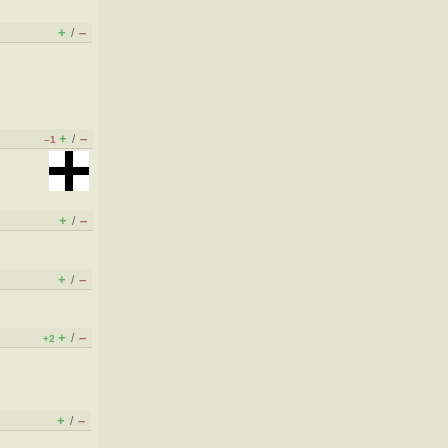
+
–
/
+
–
/
–1
+
–
/
+
–
/
+
–
/
+2
+
–
/