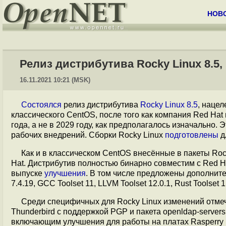
НОВ
Релиз дистрибутива Rocky Linux 8.5,
16.11.2021 10:21 (MSK)
Состоялся
релиз дистрибутива
Rocky Linux 8.5
, наце
классического CentOS, после того как компания Red Hat
года, а не в 2029 году, как предполагалось изначально.
рабочих внедрений. Сборки Rocky Linux
подготовлены
д
Как и в классическом CentOS внесённые в пакеты Roc
Hat. Дистрибутив полностью бинарно совместим с Red Ha
выпуске
улучшения
. В том числе предложены дополнител
7.4.19, GCC Toolset 11, LLVM Toolset 12.0.1, Rust Toolset 1
Среди специфичных для Rocky Linux изменений отмеч
Thunderbird с поддержкой PGP и пакета openldap-servers.
включающим улучшения для работы на платах Rasperry P