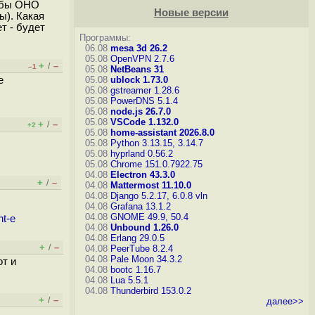
тобы ОНО
Новые версии
ы). Какая
т - будет
Программы:
06.08
mesa 3d 26.2
05.08
OpenVPN 2.7.6
+
–
/
–1
05.08
NetBeans 31
е
05.08
ublock 1.73.0
05.08
gstreamer 1.28.6
05.08
PowerDNS 5.1.4
05.08
node.js 26.7.0
05.08
VSCode 1.132.0
+
–
/
+2
05.08
home-assistant 2026.8.0
05.08
Python 3.13.15, 3.14.7
05.08
hyprland 0.56.2
05.08
Chrome 151.0.7922.75
04.08
Electron 43.3.0
+
–
/
04.08
Mattermost 11.10.0
04.08
Django 5.2.17, 6.0.8
vln
04.08
Grafana 13.1.2
04.08
GNOME 49.9, 50.4
nt-e
04.08
Unbound 1.26.0
04.08
Erlang 29.0.5
+
–
/
04.08
PeerTube 8.2.4
04.08
Pale Moon 34.3.2
от и
04.08
bootc 1.16.7
04.08
Lua 5.5.1
04.08
Thunderbird 153.0.2
+
–
/
далее>>