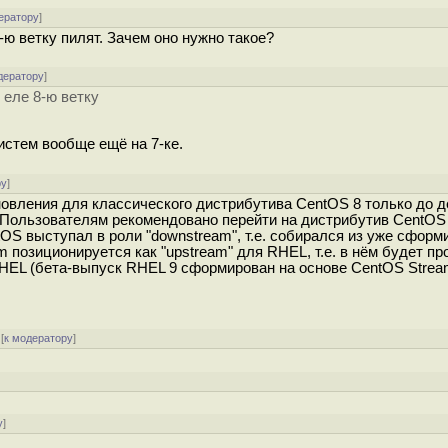
ератору
]
8-ю ветку пилят. Зачем оно нужно такое?
дератору
]
 еле 8-ю ветку
стем вообще ещё на 7-ке.
ру
]
овления для классического дистрибутива CentOS 8 только до д
о. Пользователям рекомендовано перейти на дистрибутив CentOS
tOS выступал в роли "downstream", т.е. собирался из уже сфор
 позиционируется как "upstream" для RHEL, т.е. в нём будет пр
HEL (бета-выпуск RHEL 9 сформирован на основе CentOS Stream
[
к модератору
]
]
у
]