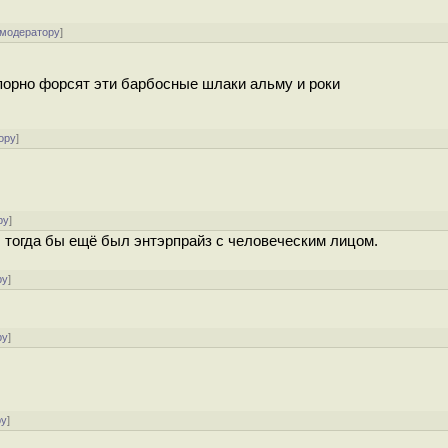
 модератору
]
 упорно форсят эти барбосные шлаки альму и роки
ору
]
ру
]
 тогда бы ещё был энтэрпрайз с человеческим лицом.
ру
]
ру
]
ру
]