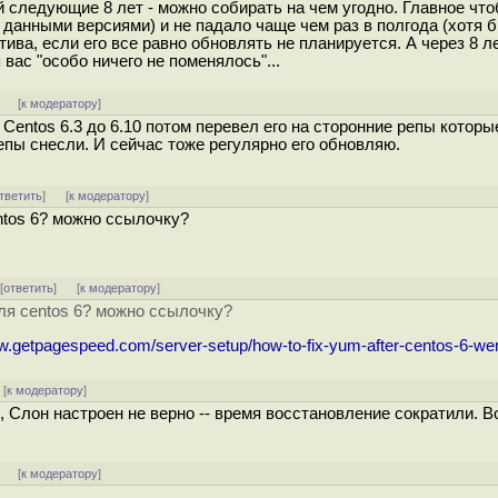
й следующие 8 лет - можно собирать на чем угодно. Главное ч
 данными версиями) и не падало чаще чем раз в полгода (хотя б
ива, если его все равно обновлять не планируется. А через 8 ле
 вас "особо ничего не поменялось"...
]
[
к модератору
]
Centos 6.3 до 6.10 потом перевел его на сторонние репы которы
епы снесли. И сейчас тоже регулярно его обновляю.
тветить
]
[
к модератору
]
ntos 6? можно ссылочку?
 [
ответить
]
[
к модератору
]
для centos 6? можно ссылочку?
ww.getpagespeed.com/server-setup/how-to-fix-yum-after-centos-6-we
[
к модератору
]
, Слон настроен не верно -- время восстановление сократили. В
]
[
к модератору
]