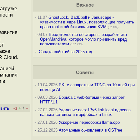
Важное
агрузке
тности
-
11.07
GhostLock, BadEpoll и Januscape -
уязвимости в ядре Linux, позволяющие получить
права root и обойти изоляцию KVM
(82 +34)
развития
-
08.07
Вредительство со стороны разработчика
а
OpenMandriva, которое могло причинить вред
пользователям
ют
(107 +33)
также
-
Сводка событий за 2025 год
R Cloud.
панией
Советы
омпания
и в
-
19.04.2026
PKI с аппаратным TRNG за 10 дней при
помощи AI
-
09.03.2026
Борьба с web-ботами через запрет
HTTP/1.1
+
–
вить
/
–2
-
27.02.2026
Удаление всех IPv6 link-local адресов
на всех сетевых интерфейсах в Linux
-
27.01.2026
Ускорение пересборки llama.cpp
-
25.12.2025
Атомарные обновления в OSTree