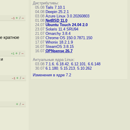
Дистрибутивы:
05.08
Tails 7.10.1
04.08
Deepin 25.2.1
03.08
Azure Linux 3.0.20260803
+
–
/
–1
01.08
NetBSD 11.0
24.07
Ubuntu Touch 24.04 2.0
23.07
Solaris 11.4 SRU94
21.07
Omarchy 3.8.4
е кратное
19.07
Chrome OS 150.0.7871.150
17.07
Whonix 18.2.1.9
16.07
SteamOS 3.8.15
16.07
OPNsense 26.7
+
–
/
+1
 и
Актуальные ядра Linux:
03.08
7.1.6
,
6.18.42
,
6.12.101
,
6.6.148
30.07
6.1.180
,
5.15.213
,
5.10.262
Изменения в ядре 7.2
+
–
/
–1
+
–
/