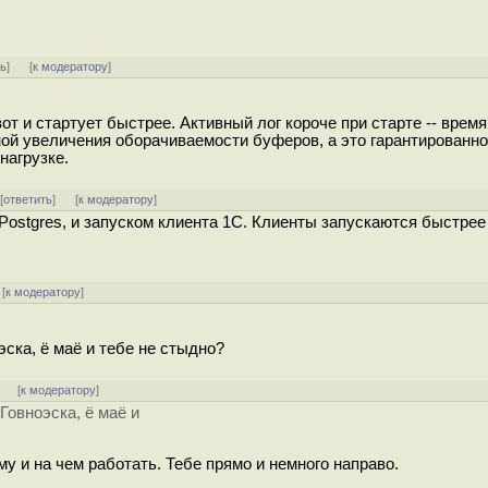
ть
]
[
к модератору
]
т и стартует быстрее. Активный лог короче при старте -- время
ой увеличения оборачиваемости буферов, а это гарантированно
нагрузке.
 [
ответить
]
[
к модератору
]
ostgres, и запуском клиента 1C. Клиенты запускаются быстрее
[
к модератору
]
эска, ё маё и тебе не стыдно?
]
[
к модератору
]
Говноэска, ё маё и
у и на чем работать. Тебе прямо и немного направо.