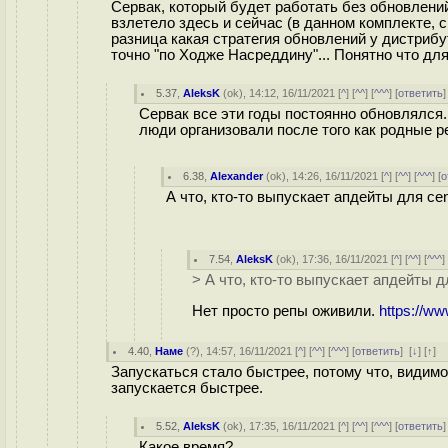
Сервак, который будет работать без обновлени
взлетело здесь и сейчас (в данном комплекте, с
разница какая стратегия обновлений у дистрибут
точно "по Ходже Насреддину"... Понятно что для
5.37
,
AleksK
(
ok
), 14:12, 16/11/2021 [
^
] [
^^
] [
^^^
] [
ответить
Сервак все эти годы постоянно обновлялся. 
люди организовали после того как родные р
6.38
,
Alexander
(
ok
), 14:26, 16/11/2021 [
^
] [
^^
] [
^^^
] [
о
А что, кто-то выпускает апдейты для ce
7.54
,
AleksK
(
ok
), 17:36, 16/11/2021 [
^
] [
^^
] [
^^^
]
> А что, кто-то выпускает апдейты 
Нет просто репы оживили.
https://w
4.40
,
Наме
(
?
), 14:57, 16/11/2021 [
^
] [
^^
] [
^^^
] [
ответить
]
[
↓
] [
↑
] 
Запускаться стало быстрее, потому что, видимо
запускается быстрее.
5.52
,
AleksK
(
ok
), 17:35, 16/11/2021 [
^
] [
^^
] [
^^^
] [
ответить
Какое время?