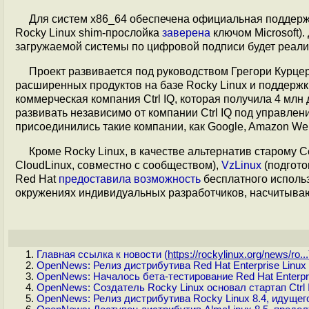
Для систем x86_64 обеспечена официальная поддержка
Rocky Linux shim-прослойка
заверена
ключом Microsoft)
загружаемой системы по цифровой подписи будет реали
Проект развивается под руководством Грегори Курцер
расширенных продуктов на базе Rocky Linux и поддерж
коммерческая компания Ctrl IQ, которая получила 4 мл
развивать независимо от компании Ctrl IQ под управле
присоединились такие компании, как Google, Amazon Web 
Кроме Rocky Linux, в качестве альтернатив старому
CloudLinux, совместно с сообществом),
VzLinux
(подгото
Red Hat
предоставила
возможность
бесплатного исполь
окружениях индивидуальных разработчиков, насчитываю
Главная ссылка к новости (
https://rockylinux.org/news/ro...
OpenNews: Релиз дистрибутива Red Hat Enterprise Linux 
OpenNews: Началось бета-тестирование Red Hat Enterpri
OpenNews: Создатель Rocky Linux основал стартап Ctrl
OpenNews: Релиз дистрибутива Rocky Linux 8.4, идущег