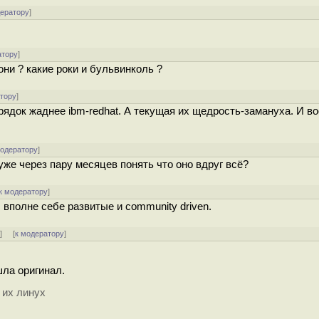
дератору
]
атору
]
они ? какие роки и бульвинколь ?
атору
]
рядок жаднее ibm-redhat. А текущая их щедрость-замануха. И в
модератору
]
 уже через пару месяцев понять что оно вдруг всё?
к модератору
]
, вполне себе развитые и community driven.
↑
] [
к модератору
]
шла оригинал.
 их линух