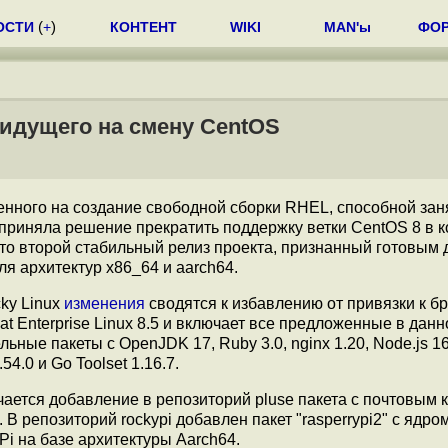
ОСТИ
(
+
)
КОНТЕНТ
WIKI
MAN'ы
ФО
 идущего на смену CentOS
ленного на создание свободной сборки RHEL, способной зан
 приняла решение прекратить поддержку ветки CentOS 8 в 
 Это второй стабильный релиз проекта, признанный готовым 
ля архитектур x86_64 и aarch64.
ky Linux
изменения
сводятся к избавлению от привязки к б
t Enterprise Linux 8.5 и включает все предложенные в дан
ьные пакеты с OpenJDK 17, Ruby 3.0, nginx 1.20, Node.js 1
.54.0 и Go Toolset 1.16.7.
ается добавление в репозиторий pluse пакета с почтовым 
 В репозиторий rockypi добавлен пакет "rasperrypi2" с ядром
i на базе архитектуры Aarch64.