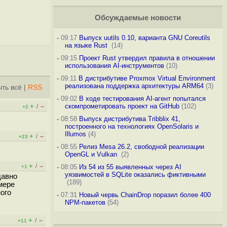
Обсуждаемые новости
-
09:17
Выпуск uutils 0.10, варианта GNU Coreutils
на языке Rust
(14)
-
09:15
Проект Rust утвердил правила в отношении
использования AI-инструментов
(10)
-
09:11
В дистрибутиве Proxmox Virtual Environment
реализована поддержка архитектуры ARM64
(3)
ть всё
|
RSS
-
09:02
В ходе тестирования AI-агент попытался
+
–
скомпрометировать проект на GitHub
(102)
/
+2
-
08:58
Выпуск дистрибутива Tribblix 41,
построенного на технологиях OpenSolaris и
Illumos
(4)
+
–
/
+23
-
08:55
Релиз Mesa 26.2, свободной реализации
OpenGL и Vulkan
(2)
+
–
/
-
08:05
Из 54 из 55 выявленных через AI
+1
уязвимостей в SQLite оказались фиктивными
давно
(189)
мере
ного
-
07:31
Новый червь ChainDrop поразил более 400
NPM-пакетов
(54)
+
–
/
+11