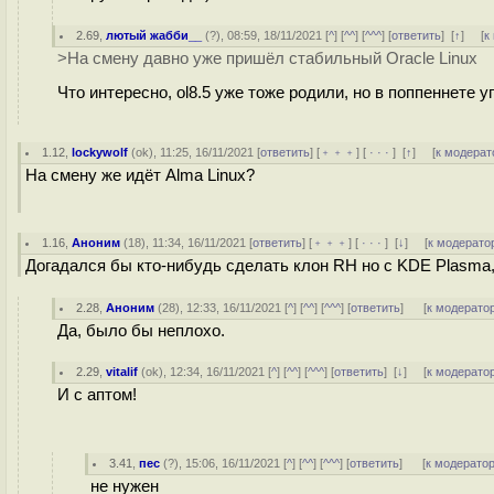
2.69
,
лютый жабби__
(
?
), 08:59, 18/11/2021 [
^
] [
^^
] [
^^^
] [
ответить
]
[
↑
] [
к
>На смену давно уже пришёл стабильный Oracle Linux
Что интересно, ol8.5 уже тоже родили, но в поппеннете
1.12
,
lockywolf
(
ok
), 11:25, 16/11/2021 [
ответить
] [
﹢﹢﹢
] [
· · ·
]
[
↑
] [
к модерат
На смену же идёт Alma Linux?
1.16
,
Аноним
(
18
), 11:34, 16/11/2021 [
ответить
] [
﹢﹢﹢
] [
· · ·
]
[
↓
] [
к модерато
Догадался бы кто-нибудь сделать клон RH но с KDE Plasma,
2.28
,
Аноним
(
28
), 12:33, 16/11/2021 [
^
] [
^^
] [
^^^
] [
ответить
]
[
к модерато
Да, было бы неплохо.
2.29
,
vitalif
(
ok
), 12:34, 16/11/2021 [
^
] [
^^
] [
^^^
] [
ответить
]
[
↓
] [
к модерато
И с аптом!
3.41
,
пес
(
?
), 15:06, 16/11/2021 [
^
] [
^^
] [
^^^
] [
ответить
]
[
к модерато
не нужен