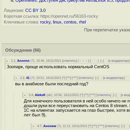
OpenNews: Доступен дистрибутив AlmaLinux 8.5, продо
Лицензия:
CC BY 3.0
Короткая ссылка: https://opennet.ru/56163-rocky
Ключевые слова:
rocky
,
linux
,
centos
,
rhel
При перепечатке указа
Обсуждение
(66)
1.1
,
Anonnn
(
?
), 10:46, 16/11/2021 [
ответить
] [
﹢﹢﹢
] [
· · ·
]
[
↓
] [
к модератору
Зоопарк, проще использовать нормальный CentOS
2.2
,
41
(
?
), 10:51, 16/11/2021 [
^
] [
^^
] [
^^^
] [
ответить
]
[
↓
] [
к модератору
]
вы в анабиозе были последний год?
3.4
,
AleksK
(
ok
), 10:56, 16/11/2021 [
^
] [
^^
] [
^^^
] [
ответить
]
[
↓
] [
к мод
Для конечного пользователя в ней особо ничего не п
дошли руки все переустановить на Centos 8 stream.
1С на клиентах запускается на глаз быстрее, хотя в
лет был 9).
4.7
,
Аноним
(
7
), 11:12, 16/11/2021 [
^
] [
^^
] [
^^^
] [
ответить
]
[
↓
] 