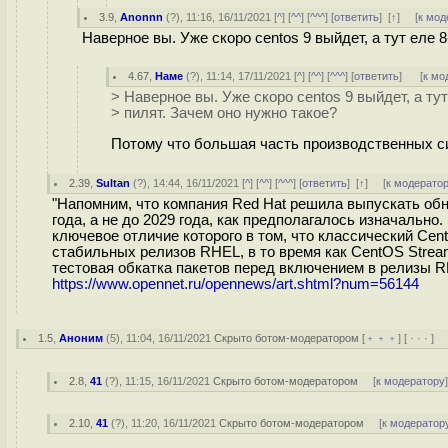
3.9
,
Anonnn
(
?
), 11:16, 16/11/2021 [
^
] [
^^
] [
^^^
] [
ответить
]
[
↑
] [
к мод
Наверное вы. Уже скоро centos 9 выйдет, а тут еле 
4.67
,
Наме
(
?
), 11:14, 17/11/2021 [
^
] [
^^
] [
^^^
] [
ответить
]
[
к мо
> Наверное вы. Уже скоро centos 9 выйдет, а тут
> пилят. Зачем оно нужно такое?
Потому что большая часть производственных си
2.39
,
Sultan
(
?
), 14:44, 16/11/2021 [
^
] [
^^
] [
^^^
] [
ответить
]
[
↑
] [
к модерато
"Напомним, что компания Red Hat решила выпускать обн
года, а не до 2029 года, как предполагалось изначальн
ключевое отличие которого в том, что классический Cen
стабильных релизов RHEL, в то время как CentOS Stream
тестовая обкатка пакетов перед включением в релизы R
https://www.opennet.ru/opennews/art.shtml?num=56144
1.5
,
Аноним
(
5
), 11:04, 16/11/2021
Скрыто ботом-модератором
[
﹢﹢﹢
] [
· · ·
] 
2.8
,
41
(
?
), 11:15, 16/11/2021
Скрыто ботом-модератором
[
к модератору
2.10
,
41
(
?
), 11:20, 16/11/2021
Скрыто ботом-модератором
[
к модератор