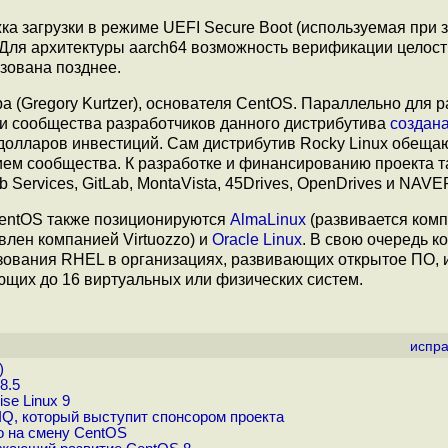
 загрузки в режиме UEFI Secure Boot (используемая при з
. Для архитектуры aarch64 возможность верификации целос
зована позднее.
а (Gregory Kurtzer), основателя CentOS. Параллельно для 
ки сообщества разработчиков данного дистрибутива
создан
н долларов инвестиций. Сам дистрибутив Rocky Linux обеща
нием сообщества. К разработке и финансированию проекта 
Services, GitLab, MontaVista, 45Drives, OpenDrives и NAVE
 CentOS также позиционируются
AlmaLinux
(развивается ком
влен компанией Virtuozzo) и
Oracle Linux
. В свою очередь к
зования RHEL в организациях, развивающих открытое ПО, 
щих до 16 виртуальных или физических систем.
испра
)
8.5
se Linux 9
 IQ, который выступит спонсором проекта
о на смену CentOS