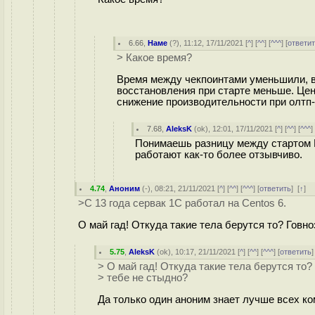
6.66
,
Наме
(
?
), 11:12, 17/11/2021 [
^
] [
^^
] [
^^^
] [
ответи
> Какое время?
Время между чекпоинтами уменьшили, во
восстановления при старте меньше. Цен
снижение производительности при олтп-
7.68
,
AleksK
(
ok
), 12:01, 17/11/2021 [
^
] [
^^
] [
^^^
]
Понимаешь разницу между стартом P
работают как-то более отзывчиво.
4.74
,
Аноним
(
-
), 08:21, 21/11/2021 [
^
] [
^^
] [
^^^
] [
ответить
]
[
↑
] 
>С 13 года сервак 1С работал на Centos 6.
О май гад! Откуда такие тела берутся то? Говно
5.75
,
AleksK
(
ok
), 10:17, 21/11/2021 [
^
] [
^^
] [
^^^
] [
ответить
> О май гад! Откуда такие тела берутся то? 
> тебе не стыдно?
Да только один аноним знает лучше всех ком