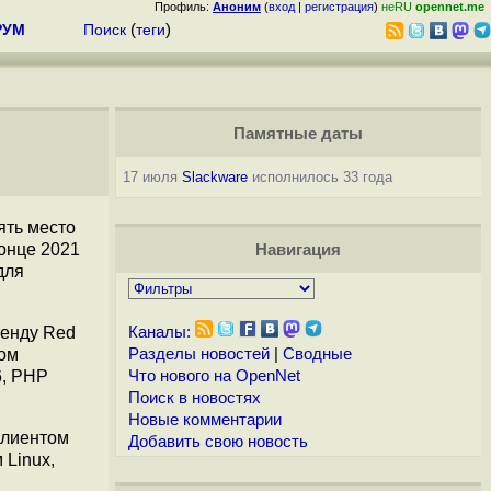
Профиль:
Аноним
(
вход
|
регистрация
)
неRU
opennet.me
РУМ
Поиск
(
теги
)
Памятные даты
17 июля
Slackware
исполнилось 33 года
ять место
конце 2021
Навигация
для
ренду Red
Каналы:
ном
Разделы новостей
|
Сводные
6, PHP
Что нового на OpenNet
Поиск в новостях
Новые комментарии
клиентом
Добавить свою новость
 Linux,