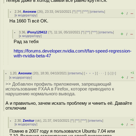
Теперь даже в холод самый всё равно крутятся.
2.34
,
Аноним
(
26
), 23:33, 04/10/2021 [
^
] [
^^
] [
^^^
] [
ответить
]
+
–
/
[
к модератору
]
На 1660 Ti всё OK.
3.36
,
iPony129412
(
?
), 11:16, 05/10/2021 [
^
] [
^^
] [
^^^
] [
ответить
]
+
–
/
[
к модератору
]
Рад за тебя
https://forums.developer.nvidia.com/t/fan-speed-regression-
with-nvidia-beta-47
+1
1.20
,
Аноним
(
20
), 18:30, 04/10/2021 [
ответить
] [
﹢﹢﹢
] [
· · ·
]
[
↓
] [
↑
]
+
–
[
к модератору
]
/
>> Добавлен профиль приложения, запрещающий
использование FXAA в Firefox, которое приводило к
нарушению нормального вывода.
А и правильно, зачем искать проблему и чинить её. Давайте
отключим
+1
2.30
,
Zenitur
(
ok
), 21:37, 04/10/2021 [
^
] [
^^
] [
^^^
] [
ответить
]
+
–
[
к модератору
]
/
Помню в 2007 году я пользовался Ubuntu 7.04 или