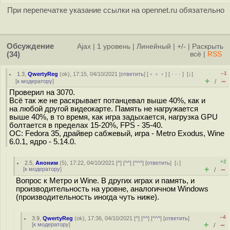
При перепечатке указание ссылки на opennet.ru обязательно
Обсуждение
Ajax
|
1 уровень
|
Линейный
|
+/-
|
Раскрыть
(34)
всё
|
RSS
–1
1.3
,
QwertyReg
(
ok
), 17:15, 04/10/2021 [
ответить
] [
﹢﹢﹢
] [
· · ·
]
[
↓
]
+
–
[
к модератору
]
/
Проверил на 3070.
Всё так же не раскрывает потанцевал выше 40%, как и
на любой другой видеокарте. Память не нагружается
выше 40%, в то время, как игра задыхается, нагрузка GPU
болтается в пределах 15-20%, FPS - 35-40.
ОС: Fedora 35, драйвер сабжевый, игра - Metro Exodus, Wine
6.0.1, ядро - 5.14.0.
+2
2.5
,
Аноним
(
5
), 17:22, 04/10/2021 [
^
] [
^^
] [
^^^
] [
ответить
]
[
↓
]
+
–
[
к модератору
]
/
Вопрос к Метро и Wine. В других играх и память, и
производительность на уровне, аналогичном Windows
(производительность иногда чуть ниже).
–4
3.9
,
QwertyReg
(
ok
), 17:36, 04/10/2021 [
^
] [
^^
] [
^^^
] [
ответить
]
+
–
[
к модератору
]
/