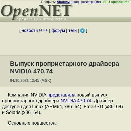
Профиль:
Аноним
(
вход
|
регистрация
)
неRU
opennet.me
[
новости
/
+++
|
форум
|
теги
|
]
Выпуск проприетарного драйвера
NVIDIA 470.74
04.10.2021 12:45 (MSK)
Компания NVIDIA
представила
новый выпуск
проприетарного драйвера
NVIDIA 470.74
. Драйвер
доступен для Linux (ARM64, x86_64), FreeBSD (x86_64)
и Solaris (x86_64).
Основные новшества: