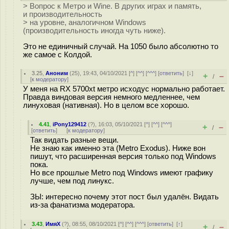
> Вопрос к Метро и Wine. В других играх и память,
и производительность
> на уровне, аналогичном Windows
(производительность иногда чуть ниже).
Это не единичный случай. На 1050 было абсолютно то
же самое с Колдой.
3.25
,
Аноним
(
25
), 19:43, 04/10/2021 [
^
] [
^^
] [
^^^
] [
ответить
]
[
↓
]
+
–
/
[
к модератору
]
У меня на RX 5700xt метро исходус нормально работает.
Правда виндовая версия немного медленнее, чем
линуховая (нативная). Но в целом все хорошо.
4.41
,
iPony129412
(
?
), 16:03, 05/10/2021 [
^
] [
^^
] [
^^^
]
+
–
/
[
ответить
]
[
к модератору
]
Так видать разные вещи.
Не знаю как именно эта (Metro Exodus). Ниже вон
пишут, что расширенная версия только под Windows
пока.
Но все прошлые Metro под Windows имеют графику
лучше, чем под линукс.
ЗЫ: интересно почему этот пост был удалён. Видать
из-за фанатизма модератора.
3.43
,
ИмяХ
(
?
), 08:55, 08/10/2021 [
^
] [
^^
] [
^^^
] [
ответить
]
[
↑
]
+
–
/