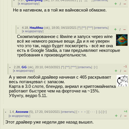
3.17
,
QwertyReg
(
ok
), 17:53, 04/10/2021 [
^
] [
^^
] [
^^^
] [
ответить
]
+
–
[
к модератору
]
/
Не в нативном, а в той же вайновской обмазке.
4.18
,
НяшМяш
(
ok
), 18:00, 04/10/2021 [
^
] [
^^
] [
^^^
] [
ответить
]
+
–
/
[
к модератору
]
Скомпилированное с libwine и запуск через wine
всё же немного разные вещи. Да и я не уверен
что это так, надо будет посмотреть - всё же она
есть в Google Stadia, а там предъявляют некоторые
требования к производительности.
–1
2.28
,
GG
(
ok
), 20:10, 04/10/2021 [
^
] [
^^
] [
^^^
] [
ответить
]
[
↑
]
+
–
[
к модератору
]
/
А у меня любой драйвер начиная с 465 раскрывает
весь потанцевал с запасом.
Карта в 3.0 слоте, блендер, анриал и криптомайнилка
работают быстрее чем на форточке на ~15%.
Убунту, ведро 5.11.
+4
1.4
,
Аноним
(
5
), 17:20, 04/10/2021 [
ответить
] [
﹢﹢﹢
] [
· · ·
]
[
↓
] [
↑
]
+
–
[
к модератору
]
/
Этот драйвер уже недели две назад вышел.