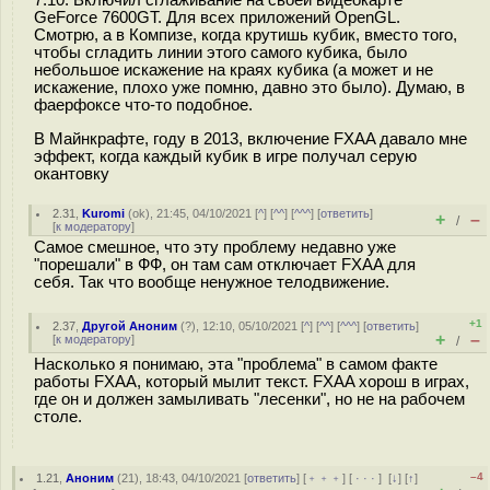
7.10. Включил сглаживание на своей видеокарте
GeForce 7600GT. Для всех приложений OpenGL.
Смотрю, а в Компизе, когда крутишь кубик, вместо того,
чтобы сгладить линии этого самого кубика, было
небольшое искажение на краях кубика (а может и не
искажение, плохо уже помню, давно это было). Думаю, в
фаерфоксе что-то подобное.
В Майнкрафте, году в 2013, включение FXAA давало мне
эффект, когда каждый кубик в игре получал серую
окантовку
2.31
,
Kuromi
(
ok
), 21:45, 04/10/2021 [
^
] [
^^
] [
^^^
] [
ответить
]
+
–
/
[
к модератору
]
Самое смешное, что эту проблему недавно уже
"порешали" в ФФ, он там сам отключает FXAA для
себя. Так что вообще ненужное телодвижение.
+1
2.37
,
Другой Аноним
(
?
), 12:10, 05/10/2021 [
^
] [
^^
] [
^^^
] [
ответить
]
+
–
[
к модератору
]
/
Насколько я понимаю, эта "проблема" в самом факте
работы FXAA, который мылит текст. FXAA хорош в играх,
где он и должен замыливать "лесенки", но не на рабочем
столе.
–4
1.21
,
Аноним
(
21
), 18:43, 04/10/2021 [
ответить
] [
﹢﹢﹢
] [
· · ·
]
[
↓
] [
↑
]