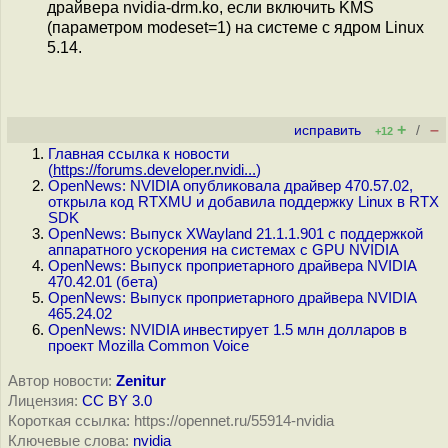
драйвера nvidia-drm.ko, если включить KMS
(параметром modeset=1) на системе с ядром Linux
5.14.
+
–
исправить
/
+12
Главная ссылка к новости
(
https://forums.developer.nvidi...
)
OpenNews: NVIDIA опубликовала драйвер 470.57.02,
открыла код RTXMU и добавила поддержку Linux в RTX
SDK
OpenNews: Выпуск XWayland 21.1.1.901 с поддержкой
аппаратного ускорения на системах с GPU NVIDIA
OpenNews: Выпуск проприетарного драйвера NVIDIA
470.42.01 (бета)
OpenNews: Выпуск проприетарного драйвера NVIDIA
465.24.02
OpenNews: NVIDIA инвестирует 1.5 млн долларов в
проект Mozilla Common Voice
Автор новости:
Zenitur
Лицензия:
CC BY 3.0
Короткая ссылка: https://opennet.ru/55914-nvidia
Ключевые слова:
nvidia