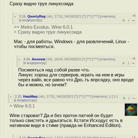
Сразу видно труе линуксоида
–6
3.16
,
QwertyReg
(
ok
), 17:52, 04/10/2021 [
^
] [
^^
] [
^^^
] [
ответить
]
+
–
[
к модератору
]
/
>> Metro Exodus, Wine 6.0.1
> Сразу видно труе линуксоида
Mac - для работы, Windows - для развлечений, Linux -
чтобы посмеяться.
–4
4.24
,
Аноним
(
24
), 19:04, 04/10/2021 [
^
] [
^^
] [
^^^
] [
ответить
]
+
–
[
к модератору
]
/
Посмеяться над собой разве что.
Линукс хорош для серверов, играть на нем в игры
через вайн, все равно что Дро..ть впрсядку, оно вроде
бы и можно, но зачем?
2.15
,
НяшМяш
(
ok
), 17:51, 04/10/2021 [
^
] [
^^
] [
^^^
] [
ответить
]
[
↓
] [
↑
]
+
–
/
[
к модератору
]
> Wine 6.0.1
Wine староват? Да и без протон патчей он будет
только свистеть и дрыгаться. Кстати Исходус есть в
нативном виде в стиме (правда не Enhanced Edition).
–1