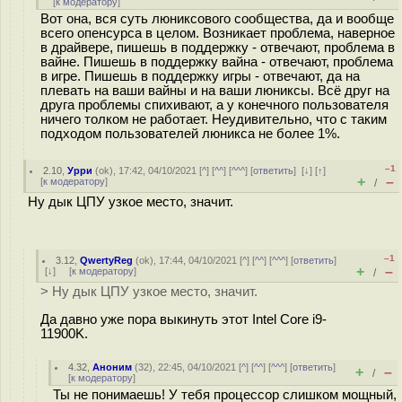
[
к модератору
]
Вот она, вся суть люниксового сообщества, да и вообще
всего опенсурса в целом. Возникает проблема, наверное
в драйвере, пишешь в поддержку - отвечают, проблема в
вайне. Пишешь в поддержку вайна - отвечают, проблема
в игре. Пишешь в поддержку игры - отвечают, да на
плевать на ваши вайны и на ваши люниксы. Всё друг на
друга проблемы спихивают, а у конечного пользователя
ничего толком не работает. Неудивительно, что с таким
подходом пользователей люникса не более 1%.
–1
2.10
,
Урри
(
ok
), 17:42, 04/10/2021 [
^
] [
^^
] [
^^^
] [
ответить
]
[
↓
] [
↑
]
+
–
[
к модератору
]
/
Ну дык ЦПУ узкое место, значит.
–1
3.12
,
QwertyReg
(
ok
), 17:44, 04/10/2021 [
^
] [
^^
] [
^^^
] [
ответить
]
+
–
[
↓
] [
к модератору
]
/
> Ну дык ЦПУ узкое место, значит.
Да давно уже пора выкинуть этот Intel Core i9-
11900K.
4.32
,
Аноним
(
32
), 22:45, 04/10/2021 [
^
] [
^^
] [
^^^
] [
ответить
]
+
–
/
[
к модератору
]
Ты не понимаешь! У тебя процессор слишком мощный,