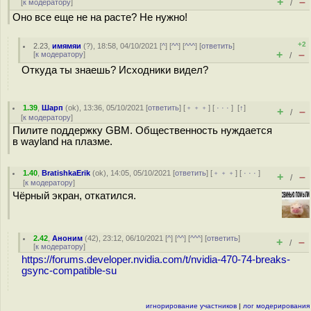
+
–
[
к модератору
]
/
Оно все еще не на расте? Не нужно!
+2
2.23
,
имямяи
(
?
), 18:58, 04/10/2021 [
^
] [
^^
] [
^^^
] [
ответить
]
+
–
[
к модератору
]
/
Откуда ты знаешь? Исходники видел?
1.39
,
Шарп
(
ok
), 13:36, 05/10/2021 [
ответить
] [
﹢﹢﹢
] [
· · ·
]
[
↑
]
+
–
/
[
к модератору
]
Пилите поддержку GBM. Общественность нуждается
в wayland на плазме.
1.40
,
BratishkaErik
(
ok
), 14:05, 05/10/2021 [
ответить
] [
﹢﹢﹢
] [
· · ·
]
+
–
/
[
к модератору
]
Чёрный экран, откатился.
2.42
,
Аноним
(
42
), 23:12, 06/10/2021 [
^
] [
^^
] [
^^^
] [
ответить
]
+
–
/
[
к модератору
]
https://forums.developer.nvidia.com/t/nvidia-470-74-breaks-
gsync-compatible-su
игнорирование участников
|
лог модерирования