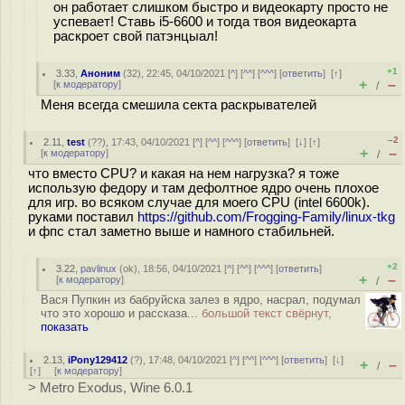
он работает слишком быстро и видеокарту просто не
успевает! Ставь i5-6600 и тогда твоя видеокарта
раскроет свой патэнцыал!
+1
3.33
,
Аноним
(
32
), 22:45, 04/10/2021 [
^
] [
^^
] [
^^^
] [
ответить
]
[
↑
]
+
–
[
к модератору
]
/
Меня всегда смешила секта раскрывателей
–2
2.11
,
test
(
??
), 17:43, 04/10/2021 [
^
] [
^^
] [
^^^
] [
ответить
]
[
↓
] [
↑
]
+
–
[
к модератору
]
/
что вместо CPU? и какая на нем нагрузка? я тоже
использую федору и там дефолтное ядро очень плохое
для игр. во всяком случае для моего CPU (intel 6600k).
руками поставил
https://github.com/Frogging-Family/linux-tkg
и фпс стал заметно выше и намного стабильней.
+2
3.22
,
pavlinux
(
ok
), 18:56, 04/10/2021 [
^
] [
^^
] [
^^^
] [
ответить
]
+
–
[
к модератору
]
/
Вася Пупкин из бабруйска залез в ядро, насрал, подумал
что это хорошо и рассказа...
большой текст свёрнут,
показать
2.13
,
iPony129412
(
?
), 17:48, 04/10/2021 [
^
] [
^^
] [
^^^
] [
ответить
]
[
↓
]
+
–
/
[
↑
] [
к модератору
]
> Metro Exodus, Wine 6.0.1