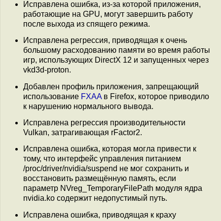
Исправлена ошибка, из-за которой приложения,
работающие на GPU, могут завершить работу
после выхода из спящего режима.
Исправлена регрессия, приводящая к очень
большому расходованию памяти во время работы
игр, использующих DirectX 12 и запущенных через
vkd3d-proton.
Добавлен профиль приложения, запрещающий
использование
FXAA
в Firefox, которое приводило
к нарушению нормального вывода.
Исправлена регрессия производительности
Vulkan, затрагивающая rFactor2.
Исправлена ошибка, которая могла привести к
тому, что интерфейс управления питанием
/proc/driver/nvidia/suspend не мог сохранить и
восстановить размещённую память, если
параметр NVreg_TemporaryFilePath модуля ядра
nvidia.ko содержит недопустимый путь.
Исправлена ошибка, приводящая к краху