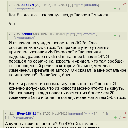
–2
2.26
,
Аноним
(
26
), 19:52, 04/10/2021 [
^
] [
^^
] [
^^^
] [
ответить
]
+
–
[
к модератору
]
/
Как бы да, я аж вздрогнул, когда "новость" увидел.
// b.
2.35
,
Zenitur
(
ok
), 10:46, 05/10/2021 [
^
] [
^^
] [
^^^
] [
ответить
]
+
–
/
[
к модератору
]
Я изначально увидел новость на ЛОРе. Она
состояла из двух строк: "исправили утечку памяти
при использовании vkd3d-proton" и "исправили
падение драйвера nvidia-drm на ядре Linux 5.14". Я
перешёл по ссылке на новость и увидел, что там вообще-
то полноценный релиз, в котором больше, чем два
изменения. Предъявил автору. Он сказал "а мне остальное
не интересно!". Зашибись, блин.
Вот я и разместил нормальную новость на Опеннет. Я
конечно допускаю, что из новости можно что-то выкинуть.
Но, например, когда новость состоит из более чем 20
изменений (а то и больше сотни), но не когда там 5-6 строк.
–4
1.14
,
iPony129412
(
?
), 17:50, 04/10/2021 [
ответить
] [
﹢﹢﹢
] [
· · ·
]
[
↓
]
+
–
[
↑
] [
к модератору
]
/
А кулеры таки не гасятся? До 470-ой гасились.