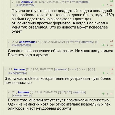
+4
3.8
,
Аноним
(
8
), 13:09, 28/02/2021 [
^
] [
^^
] [
^^^
] [
ответить
]
+
–
[
к модератору
]
/
Гну или не гну это вопрос двадцатый, когда я последний
раз пробовал kaitai (это, конечно, давно было, году в 16?)
он был недостаточно выразителен даже для
относительно простых форматов. А когда ямл писал у
меня таб отвалился. Это из новости может повеселее
будет
–1
2.33
,
anonymous
(
??
), 09:22, 01/03/2021 [
^
] [
^^
] [
^^^
] [
ответить
]
[
↑
]
+
–
[
к модератору
]
/
Construct навороченнее обоих разом. Но я как вижу, смысл
Poke немного в другом.
–2
1.2
,
Аноним
(
2
), 12:00, 28/02/2021 [
ответить
] [
﹢﹢﹢
] [
· · ·
]
[
↓
] [
↑
]
+
–
[
к модератору
]
/
Это та часть okteta, которая меня не устраивает чуть более
чем полностью.
2.6
,
Аноним
(
8
), 13:06, 28/02/2021 [
^
] [
^^
] [
^^^
] [
ответить
]
+
–
/
[
к модератору
]
Более того, она там отсутствует практически полностью.
Один из немногих хотя бы относительно юзабельных hex
элиторов, и тот неудобный до жути