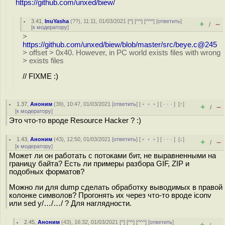
https://github.com/unxed/biew/
3.41
,
InuYasha
(
??
), 11:11, 01/03/2021 [
^
] [
^^
] [
^^^
] [
ответить
]
+
–
/
[
к модератору
]
>
https://github.com/unxed/biew/blob/master/src/beye.c@245
> offset > 0x40. However, in PC world exists files with wrong
> exists files
// FIXME :)
1.37
,
Аноним
(
39
), 10:47, 01/03/2021 [
ответить
] [
﹢﹢﹢
] [
· · ·
]
[
↑
]
+
–
/
[
к модератору
]
Это что-то вроде Resource Hacker ? :)
1.43
,
Аноним
(
43
), 12:50, 01/03/2021 [
ответить
] [
﹢﹢﹢
] [
· · ·
]
[
↓
]
+
–
/
[
к модератору
]
Может ли он работать с потоками бит, не выравненными на
границу байта? Есть ли примеры разбора GIF, ZIP и
подобных форматов?
Можно ли для dump сделать обработку выводимых в правой
колонке символов? Прогонять их через что-то вроде iconv
или sed y/…/…/ ? Для наглядности.
2.45
,
Аноним
(
43
), 16:32, 01/03/2021 [
^
] [
^^
] [
^^^
] [
ответить
]
+
–