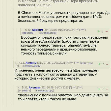
>Эксплоит на html-странице? Пора прекратить
пользоваться msie.
В Chrome и Firefox уязвимости регулярно находят. Да
и rowhammer со спектром и meltdown даже 146%
безопасный браузер не предотвратит.
6.40
,
Аноним
(
39
), 10:55, 01/03/2021 [
^
] [
^^
] [
^^^
]
+
–
/
[
ответить
]
[
к модератору
]
Вообще-то предотвратит, они там стали возможны
из-за SharedArrayBuffer (работы с памятью) и
слишком точного таймера. SharedArrayBuffer
немного переделали и временно отключили,
точность таймера снизили.
4.32
,
Аноним
(
31
), 07:28, 01/03/2021 [
^
] [
^^
] [
^^^
] [
ответить
]
+
–
/
[
↑
] [
к модератору
]
И, конечно, очень интересно, чем https помешает
подсунуть эксплоит сотрудникам датацентра, у
которых физический доступ к железу.
5.38
,
Аноним
(
35
), 10:48, 01/03/2021 [
^
] [
^^
] [
^^^
]
+
–
/
[
ответить
]
[
к модератору
]
Увольнение с волчьим билетом, ибо дейтацентру за
то и платят, чтобы такого не было.