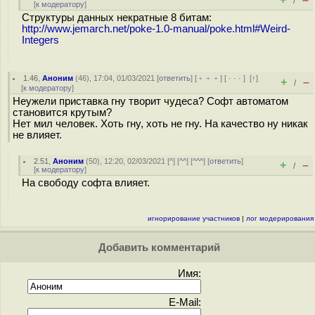
/
[
к модератору
]
Структуры данных некратные 8 битам:
http://www.jemarch.net/poke-1.0-manual/poke.html#Weird-
Integers
1.46
,
Аноним
(
46
), 17:04, 01/03/2021 [
ответить
] [
﹢﹢﹢
] [
· · ·
]
[
↑
]
+
–
/
[
к модератору
]
Неужели приставка гну творит чудеса? Софт автоматом
становится крутым?
Нет мил человек. Хоть гну, хоть не гну. На качество ну никак
не влияет.
2.51
,
Аноним
(
50
), 12:20, 02/03/2021 [
^
] [
^^
] [
^^^
] [
ответить
]
+
–
/
[
к модератору
]
На свободу софта влияет.
игнорирование участников
|
лог модерирования
Добавить комментарий
Имя:
E-Mail: