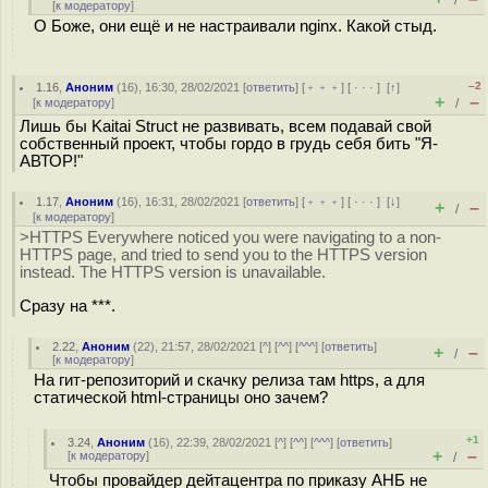
/
[
к модератору
]
О Боже, они ещё и не настраивали nginx. Какой стыд.
–2
1.16
,
Аноним
(
16
), 16:30, 28/02/2021 [
ответить
] [
﹢﹢﹢
] [
· · ·
]
[
↑
]
+
–
[
к модератору
]
/
Лишь бы Kaitai Struct не развивать, всем подавай свой
собственный проект, чтобы гордо в грудь себя бить "Я-
АВТОР!"
1.17
,
Аноним
(
16
), 16:31, 28/02/2021 [
ответить
] [
﹢﹢﹢
] [
· · ·
]
[
↓
]
+
–
/
[
к модератору
]
>HTTPS Everywhere noticed you were navigating to a non-
HTTPS page, and tried to send you to the HTTPS version
instead. The HTTPS version is unavailable.
Сразу на ***.
2.22
,
Аноним
(
22
), 21:57, 28/02/2021 [
^
] [
^^
] [
^^^
] [
ответить
]
+
–
/
[
к модератору
]
На гит-репозиторий и скачку релиза там https, а для
статической html-страницы оно зачем?
+1
3.24
,
Аноним
(
16
), 22:39, 28/02/2021 [
^
] [
^^
] [
^^^
] [
ответить
]
+
–
[
к модератору
]
/
Чтобы провайдер дейтацентра по приказу АНБ не