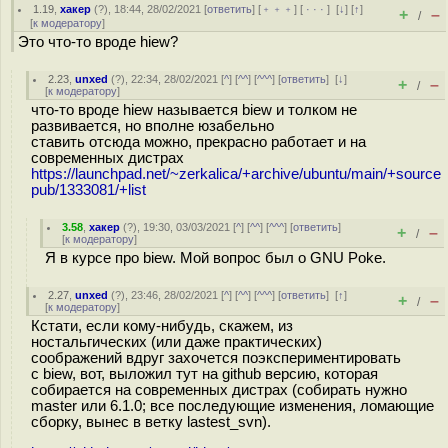
1.19
,
хакер
(
?
), 18:44, 28/02/2021 [
ответить
] [
﹢﹢﹢
] [
· · ·
]
[
↓
] [
↑
]
+
–
/
[
к модератору
]
Это что-то вроде hiew?
2.23
,
unxed
(
?
), 22:34, 28/02/2021 [
^
] [
^^
] [
^^^
] [
ответить
]
[
↓
]
+
–
/
[
к модератору
]
что-то вроде hiew называется biew и толком не
развивается, но вполне юзабельно
ставить отсюда можно, прекрасно работает и на
современных дистрах
https://launchpad.net/~zerkalica/+archive/ubuntu/main/+source
pub/1333081/+list
3.58
,
хакер
(
?
), 19:30, 03/03/2021 [
^
] [
^^
] [
^^^
] [
ответить
]
+
–
/
[
к модератору
]
Я в курсе про biew. Мой вопрос был о GNU Poke.
2.27
,
unxed
(
?
), 23:46, 28/02/2021 [
^
] [
^^
] [
^^^
] [
ответить
]
[
↑
]
+
–
/
[
к модератору
]
Кстати, если кому-нибудь, скажем, из
ностальгических (или даже практических)
соображений вдруг захочется поэкспериментировать
с biew, вот, выложил тут на github версию, которая
собирается на современных дистрах (собирать нужно
master или 6.1.0; все последующие изменения, ломающие
сборку, вынес в ветку lastest_svn).