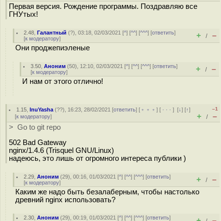
Первая версия. Рождение программы. Поздравляю все
ГНУтых!
2.48
,
Галантный
(
?
), 03:18, 02/03/2021 [
^
] [
^^
] [
^^^
] [
ответить
]
+
–
/
[
к модератору
]
Они проджепиэленые
3.50
,
Аноним
(
50
), 12:10, 02/03/2021 [
^
] [
^^
] [
^^^
] [
ответить
]
+
–
/
[
к модератору
]
И нам от этого отлично!
–1
1.15
,
InuYasha
(
??
), 16:23, 28/02/2021 [
ответить
] [
﹢﹢﹢
] [
· · ·
]
[
↓
] [
↑
]
+
–
[
к модератору
]
/
> Go to git repo
502 Bad Gateway
nginx/1.4.6 (Trisquel GNU/Linux)
надеюсь, это лишь от огромного интереса публики )
2.29
,
Аноним
(
29
), 00:16, 01/03/2021 [
^
] [
^^
] [
^^^
] [
ответить
]
+
–
/
[
к модератору
]
Каким же надо быть безалаберным, чтобы настолько
древний nginx использовать?
2.30
,
Аноним
(
29
), 00:19, 01/03/2021 [
^
] [
^^
] [
^^^
] [
ответить
]
+
–