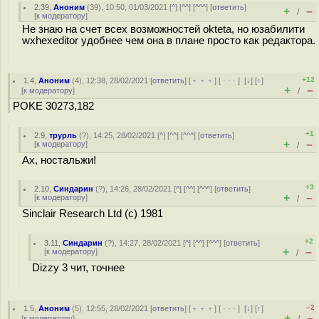
2.39
,
Аноним
(
39
), 10:50, 01/03/2021 [
^
] [
^^
] [
^^^
] [
ответить
]
+
–
/
[
к модератору
]
Не знаю на счет всех возможностей okteta, но юзабилити
wxhexeditor удобнее чем она в плане просто как редактора.
+12
1.4
,
Аноним
(
4
), 12:38, 28/02/2021 [
ответить
] [
﹢﹢﹢
] [
· · ·
]
[
↓
] [
↑
]
+
–
[
к модератору
]
/
POKE 30273,182
+1
2.9
,
трурль
(
?
), 14:25, 28/02/2021 [
^
] [
^^
] [
^^^
] [
ответить
]
+
–
[
к модератору
]
/
Ах, ностальжи!
+3
2.10
,
Синдарин
(
?
), 14:26, 28/02/2021 [
^
] [
^^
] [
^^^
] [
ответить
]
+
–
[
к модератору
]
/
Sinclair Research Ltd (c) 1981
+2
3.11
,
Синдарин
(
?
), 14:27, 28/02/2021 [
^
] [
^^
] [
^^^
] [
ответить
]
+
–
[
к модератору
]
/
Dizzy 3 чит, точнее
–2
1.5
,
Аноним
(
5
), 12:55, 28/02/2021 [
ответить
] [
﹢﹢﹢
] [
· · ·
]
[
↓
] [
↑
]
+
–
[
к модератору
]