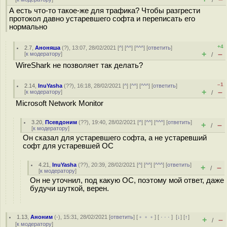
/
А есть что-то такое-же для трафика? Чтобы разгрести
протокол давно устаревшего софта и переписать его
нормально
+4
2.7
,
Аноняша
(
?
), 13:07, 28/02/2021 [
^
] [
^^
] [
^^^
] [
ответить
]
+
–
[
к модератору
]
/
WireShark не позволяет так делать?
–1
2.14
,
InuYasha
(
??
), 16:18, 28/02/2021 [
^
] [
^^
] [
^^^
] [
ответить
]
+
–
[
к модератору
]
/
Microsoft Network Monitor
3.20
,
Псевдоним
(
??
), 19:40, 28/02/2021 [
^
] [
^^
] [
^^^
] [
ответить
]
+
–
/
[
к модератору
]
Он сказал для устаревшего софта, а не устаревший
софт для устаревшей ОС
4.21
,
InuYasha
(
??
), 20:39, 28/02/2021 [
^
] [
^^
] [
^^^
] [
ответить
]
+
–
/
[
к модератору
]
Он не уточнил, под какую ОС, поэтому мой ответ, даже
будучи шуткой, верен.
1.13
,
Аноним
(
-
), 15:31, 28/02/2021 [
ответить
] [
﹢﹢﹢
] [
· · ·
]
[
↓
] [
↑
]
+
–
/
[
к модератору
]