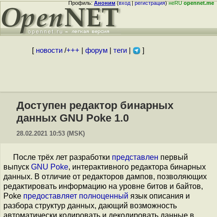
Профиль:
Аноним
(
вход
|
регистрация
)
неRU
opennet.me
[
новости
/
+++
|
форум
|
теги
|
]
Доступен редактор бинарных
данных GNU Poke 1.0
28.02.2021 10:53 (MSK)
После трёх лет разработки
представлен
первый
выпуск
GNU Poke
, интерактивного редактора бинарных
данных. В отличие от редакторов дампов, позволяющих
редактировать информацию на уровне битов и байтов,
Poke
предоставляет полноценный
язык описания и
разбора структур данных, дающий возможность
автоматически кодировать и декодировать данные в