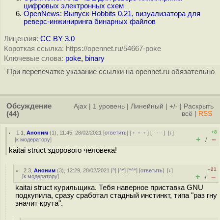
цифровых электронных схем
OpenNews: Выпуск Hobbits 0.21, визуализатора для
реверс-инжиниринга бинарных файлов
Лицензия:
CC BY 3.0
Короткая ссылка: https://opennet.ru/54667-poke
Ключевые слова:
poke
,
binary
При перепечатке указание ссылки на opennet.ru обязательно
Обсуждение
Ajax
|
1 уровень
|
Линейный
|
+/-
|
Раскрыть
(44)
всё
|
RSS
+8
1.1
,
Аноним
(
1
), 11:45, 28/02/2021 [
ответить
] [
﹢﹢﹢
] [
· · ·
]
[
↓
]
+
–
[
к модератору
]
/
kaitai struct здорового человека!
–21
2.3
,
Аноним
(
3
), 12:29, 28/02/2021 [
^
] [
^^
] [
^^^
] [
ответить
]
[
↓
]
+
–
[
к модератору
]
/
kaitai struct курильщика. Тебя наверное приставка GNU
подкупила, сразу сработал стадный инстинкт, типа "раз гну
значит крута".