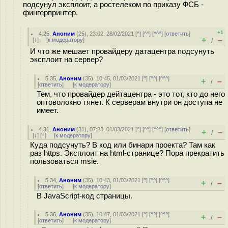
подсунул эксплоит, а ростелеком по приказу ФСБ -
фингерпринтер.
+1
4.25
,
Аноним
(
25
), 23:02, 28/02/2021 [
^
] [
^^
] [
^^^
] [
ответить
]
+
–
[
↓
] [
к модератору
]
/
И что же мешает провайдеру датацентра подсунуть
эксплоит на сервер?
5.35
,
Аноним
(
35
), 10:45, 01/03/2021 [
^
] [
^^
] [
^^^
]
+
–
/
[
ответить
]
[
к модератору
]
Тем, что провайдер дейтацентра - это тот, кто до него
оптоволокно тянет. К серверам внутри он доступа не
имеет.
4.31
,
Аноним
(
31
), 07:23, 01/03/2021 [
^
] [
^^
] [
^^^
] [
ответить
]
+
–
/
[
↓
] [
↑
] [
к модератору
]
Куда подсунуть? В код или бинари проекта? Там как
раз https. Эксплоит на html-странице? Пора прекратить
пользоваться msie.
5.34
,
Аноним
(
35
), 10:43, 01/03/2021 [
^
] [
^^
] [
^^^
]
+
–
/
[
ответить
]
[
к модератору
]
В JavaScript-код страницы.
5.36
,
Аноним
(
35
), 10:47, 01/03/2021 [
^
] [
^^
] [
^^^
]
+
–
/
[
ответить
]
[
к модератору
]