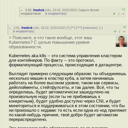
+1
5.82
,
freehck
(
ok
), 10:43, 22/01/2021
Скрыто ботом-
+
–
модератором
[
к модератору
]
/
+2
2.51
,
freehck
(
ok
), 18:22, 21/01/2021 [
^
] [
^^
] [
^^^
] [
ответить
]
[
↑
]
+
–
[
к модератору
]
/
> Поясните, а что такое вообще, этот ваш
Kubernetes? С целью повышения уровня
образованности.
Kubernetes aka k8s -- это система управления кластером
для контейнеров. По факту -- это протокол,
формализующий процессы, происходящие в датацентре.
Выглядит примерно следующим образом: ты объединяешь
несколько машин в кластер куба, а затем начинаешь
работать на более высоком уровне, таком как сервисы,
дейплойменты, стейтфулсеты, и так далее. Всё, что ты
определишь, будет автоматически зашедулено на
произвольную ноду (если ты не прибиваешь к
конкретным), будет удобно доступно через CNI, и будет
мониториться и поддерживаться в этом состоянии, что бы
ни произошло с нодами: то есть если одна из нод приляжет
по какой-нибудь причине, твоё добро будет автоматом
перераспределено.