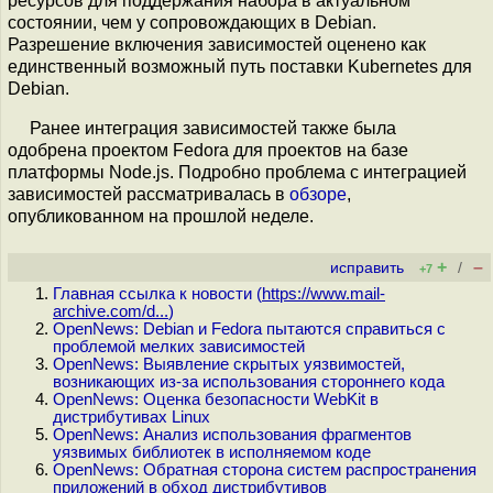
ресурсов для поддержания набора в актуальном
состоянии, чем у сопровождающих в Debian.
Разрешение включения зависимостей оценено как
единственный возможный путь поставки Kubernetes для
Debian.
Ранее интеграция зависимостей также была
одобрена проектом Fedora для проектов на базе
платформы Node.js. Подробно проблема с интеграцией
зависимостей рассматривалась в
обзоре
,
опубликованном на прошлой неделе.
+
–
исправить
/
+7
Главная ссылка к новости (
https://www.mail-
archive.com/d...
)
OpenNews: Debian и Fedora пытаются справиться с
проблемой мелких зависимостей
OpenNews: Выявление скрытых уязвимостей,
возникающих из-за использования стороннего кода
OpenNews: Оценка безопасности WebKit в
дистрибутивах Linux
OpenNews: Анализ использования фрагментов
уязвимых библиотек в исполняемом коде
OpenNews: Обратная сторона систем распространения
приложений в обход дистрибутивов