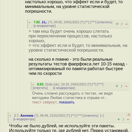
настолько хорошо, что эффект если и будет, то
минимальным, на уровне статистической
погрешности.
7.92
,
J.L.
(
?
), 04:05, 24/01/2021 [
^
] [
^^
] [
^^^
] [
ответить
]
+
–
/
[
к модератору
]
> там кеш будет очень хорошо слетать
при переключении процессов, настолько
хорошо,
> что эффект если и будет, то минимальным, на
уровне статистической погрешности.
на сколько я помню - это были реальные
результаты тестов фаерфокса лет 10-15 назад -
оптимизированый по памяти работал быстрее
чем по скорости
8.93
,
Ordu
(
ok
), 10:19, 24/01/2021 [
^
] [
^^
] [
^^^
]
+
–
/
[
ответить
]
[
к модератору
]
Очень сложно рассуждать о тестах, не видя
методики Любая статистика в отрыве от...
текст свёрнут,
показать
–3
2.7
,
Аноним
(
7
), 09:49, 21/01/2021 [
^
] [
^^
] [
^^^
] [
ответить
]
[
↑
]
+
–
[
к модератору
]
/
Чтобы не было дублей, не используйте эти пакеты.
Используйте только те, где дублей нет. Перед установкой,