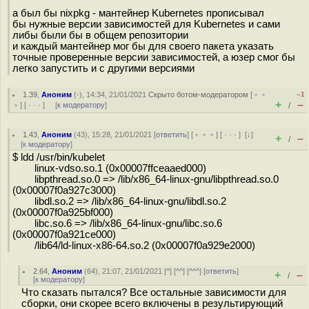
а был бы nixpkg - мантейнер Kubernetes прописывал
бы нужные версии зависимостей для Kubernetes и сами
либы были бы в общем репозитории
и каждый мантейнер мог бы для своего пакета указать
точные проверенные версии зависимостей, а юзер смог бы
легко запустить и с другими версиями
1.39
,
Аноним
(
-
), 14:34, 21/01/2021
Скрыто ботом-модератором
[
﹢﹢
–1
+
–
﹢
] [
· · ·
] [
к модератору
]
/
1.43
,
Аноним
(
43
), 15:28, 21/01/2021 [
ответить
] [
﹢﹢﹢
] [
· · ·
]
[
↓
]
+
–
/
[
к модератору
]
$ ldd /usr/bin/kubelet
linux-vdso.so.1 (0x00007ffceaaed000)
libpthread.so.0 => /lib/x86_64-linux-gnu/libpthread.so.0
(0x00007f0a927c3000)
libdl.so.2 => /lib/x86_64-linux-gnu/libdl.so.2
(0x00007f0a925bf000)
libc.so.6 => /lib/x86_64-linux-gnu/libc.so.6
(0x00007f0a921ce000)
/lib64/ld-linux-x86-64.so.2 (0x00007f0a929e2000)
2.64
,
Аноним
(
64
), 21:07, 21/01/2021 [
^
] [
^^
] [
^^^
] [
ответить
]
+
–
/
[
к модератору
]
Что сказать пытался? Все остальные зависимости для
сборки, они скорее всего включены в результирующий