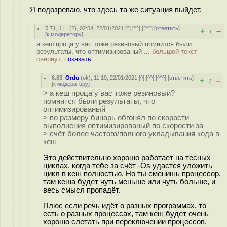
Я подозреваю, что здесь та же ситуация выйдет.
5.71
,
J.L.
(
?
), 02:54, 22/01/2021 [
^
] [
^^
] [
^^^
] [
ответить
]
+
–
/
[
к модератору
]
а кеш проца у вас тоже резиновый помнится были
результаты, что оптимизированый ...
большой текст
свёрнут,
показать
6.83
,
Ordu
(
ok
), 11:19, 22/01/2021 [
^
] [
^^
] [
^^^
] [
ответить
]
+
–
/
[
к модератору
]
> а кеш проца у вас тоже резиновый?
помнится были результаты, что
оптимизированый
> по размеру бинарь обгонял по скорости
выполнения оптимизированый по скорости за
> счёт более частого/полного укладывания кода в
кеш
Это действительно хорошо работает на тесных
циклах, когда тебе за счёт -Os удастся уложить
цикл в кеш полностью. Но ты сменишь процессор,
там кеша будет чуть меньше или чуть больше, и
весь смысл пропадёт.
Плюс если речь идёт о разных программах, то
есть о разных процессах, там кеш будет очень
хорошо слетать при переключении процессов,