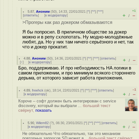
+1
5.87
,
Аноним
(
50
), 14:33, 22/01/2021 [
^
] [
^^
] [
^^^
]
+
–
[
ответить
]
[
к модератору
]
/
>Прогеры как раз докером обмазываются
Я бы попросил. В приличном обществе за докер
можно и в репу схлопотать. Ну модно-молодёжные
любят, да. Но у них там ничего серьёзного и нет, так
что и докер прокатит.
4.88
,
Аноним
(
50
), 14:36, 22/01/2021 [
^
] [
^^
] [
^^^
] [
ответить
]
+
–
/
[
↑
] [
к модератору
]
Бро, поддерживаю. И про небходимость HA логики в
самом приложении, и про минимум всякого стороннего
дерьма, от которого зависит работа приложения.
–1
4.89
,
freehck
(
ok
), 18:14, 22/01/2021 [
^
] [
^^
] [
^^^
] [
ответить
]
+
–
[
к модератору
]
/
Короче -- софт должен быть интегрирован с service
discovery, который вы выбрали ...
большой текст
свёрнут,
показать
+1
5.90
,
Wilem82
(
?
), 06:30, 23/01/2021 [
^
] [
^^
] [
^^^
] [
ответить
]
+
–
[
к модератору
]
/
Не обязательно Что обязательно, так это механизм
повторных запросов SD может в...
большой текст свёрнут,