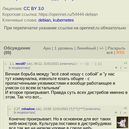
Лицензия:
CC BY 3.0
Короткая ссылка: https://opennet.ru/54444-debian
Ключевые слова:
debian
,
kubernetes
При перепечатке указание ссылки на opennet.ru обязательно
Обсуждение
Ajax
|
1 уровень
|
Линейный
|
+/-
|
Раскрыть
(89)
всё
|
RSS
+7
1.1
,
mos87
(
ok
), 09:12, 21/01/2021 [
ответить
] [
﹢﹢﹢
] [
· · ·
]
[
↓
]
+
–
[
к модератору
]
/
Вечная борьба между "всё своё ношу с собой" и "у нас
тут коммуналка, извольте юзать общее - с
пропатченными уязвимостями и вообще работающее в
унисон со всем остальным"
И второе проигрывает. Правда суть всех дистрибов именно в
этом. Так что вот...
+2
2.27
,
rshadow
(
ok
), 13:08, 21/01/2021 [
^
] [
^^
] [
^^^
] [
ответить
]
+
–
[
к модератору
]
/
Конечно проигрывает. Но в основном для вот таких
web-монстров. Культура поставки в дистрибудивах
все так же на низком уровне в среде web-