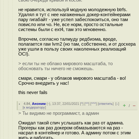
свою очередь кривой и косой.
не нравится, используй модную молодежную btrfs.
Удалял я тут с нее нагаженных докер-контейнерами
пару гигабайт - уже успел забеспокоиться, оно там
повисло или чо. Не, все норм, просто остальные
системы были с ext4, там это мгновенно.
Впрочем, согласно талмуду редбиэма, вроде,
полагается raw lvm2 (но там, собственно, и от доскера
уже ушли в пользу своих наколенных реализаций
OCI).
> если ты не облако мирового масштаба, то
обосновать ты ничего не сможешь.
смари, смари - у облаков мирового масштаба - во!
Срочно внедрить у нас!
this never fails
4.84
,
Аноним
(
-
), 13:37, 22/01/2021 [
^
] [
^^
] [
^^^
] [
ответить
]
[
↓
]
+
–
/
[
к модератору
]
> Ты видимо не программист, а админ
Ожидал такой спич услышать как раз от админа.
Прогеры как раз докером обмазываются на раз -
насpал в контейнер и готово. А админу потом с этим
жить и работать.