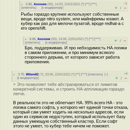
–1
5.85
,
Аноним
(
50
), 14:03, 22/01/2021 [
^
] [
^^
] [
^^^
]
+
–
[
ответить
]
[
к модератору
]
/
Рыбы гораздо крупнее используют собственные
вещи, вроде nitro system, или майнфремы юзают. А
кубер как раз для мелочи пузатой, вроде redhat-а c
его openshift.
6.86
,
Аноним
(
50
), 14:06, 22/01/2021 [
^
] [
^^
] [
^^^
]
+
–
/
[
ответить
]
[
к модератору
]
Бро, поддерживаю. И про небходимость HA логики
в самом приложении, и про минимум всякого
стороннего дерьма, от которого зависит работа
приложения.
+5
3.75
,
Wilem82
(
?
), 03:56, 22/01/2021 [
^
] [
^^
] [
^^^
] [
ответить
]
[
↑
]
+
–
[
к модератору
]
/
> Это позволяет тебе абстрагироваться от лимитов
конкретной системы, и строить HA-аппликации гораздо
легче.
В реальности это не облегчает HA. 99% всего HA - это
логика самого софта, у которого нет единой точки отказа,
который сам умеет ходить на несколько адресов, если
один из сервисов недоступен, который использует базу
данных умеющую собственный кластер. Если софт
этого не умеет, то кубер тебе ничем не поможет.