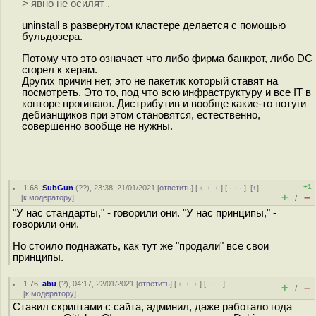
> явно не осилят .
uninstall в развернутом кластере делается с помощью
бульдозера.
Потому что это означает что либо фирма банкрот, либо DC
сгорел к херам.
Других причин нет, это не пакетик который ставят на
посмотреть. Это то, под что всю инфраструктуру и все IT в
конторе прогинают. Дистрибутив и вообще какие-то потуги
дебианщиков при этом становятся, естественно,
совершенно вообще не нужны.
+1
1.68
,
SubGun
(
??
), 23:38, 21/01/2021 [
ответить
] [
﹢﹢﹢
] [
· · ·
]
[
↑
]
+
–
[
к модератору
]
/
"У нас стандарты," - говорили они. "У нас принципы," -
говорили они.
Но стоило поднажать, как тут же "продали" все свои
принципы.
1.76
,
abu
(
?
), 04:17, 22/01/2021 [
ответить
] [
﹢﹢﹢
] [
· · ·
]
+
–
/
[
к модератору
]
Ставил скриптами с сайта, админил, даже работало года