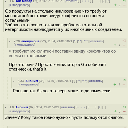
+5
1.6
,
Тов Майор
(
?
), 09:42, 21/01/2021 [
ответить
] [
﹢﹢﹢
] [
· · ·
]
[
↓
] [
↑
]
+
–
[
к модератору
]
/
Go продукты на столько инклюзивные что требуют
монолитной поставки ввиду конфликтов со всеми
остальными.
Забавно что ровно токая же проблема тотальной
нетерпимости наблюдается у их инклюзивных создателей.
–1
2.20
,
anonymous
(
??
), 11:54, 21/01/2021 [
^
] [
^^
] [
^^^
] [
ответить
]
+
–
[
к модератору
]
/
> требуют монолитной поставки ввиду конфликтов со
всеми остальными.
Про что речь? Просто компилятор в Go собирает
статически, that's it.
+3
3.33
,
Аноним
(
33
), 13:40, 21/01/2021 [
^
] [
^^
] [
^^^
] [
ответить
]
+
–
[
к модератору
]
/
Раньше так было, а теперь может и динамически
+4
1.8
,
Аноним
(
8
), 09:54, 21/01/2021 [
ответить
] [
﹢﹢﹢
] [
· · ·
]
[
↓
] [
↑
]
+
–
[
к модератору
]
/
Зачем? Кому такое говно нужно - пусть пользуются снапом.