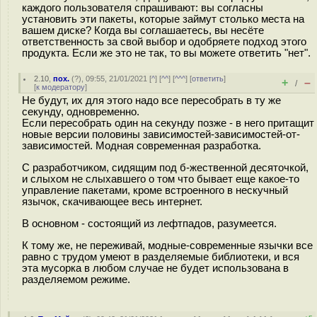
каждого пользователя спрашивают: вы согласны
установить эти пакеты, которые займут столько места на
вашем диске? Когда вы соглашаетесь, вы несёте
ответственность за свой выбор и одобряете подход этого
продукта. Если же это не так, то вы можете ответить "нет".
2.10
,
пох.
(
?
), 09:55, 21/01/2021 [
^
] [
^^
] [
^^^
] [
ответить
]
+
–
/
[
к модератору
]
Не будут, их для этого надо все пересобрать в ту же
секунду, одновременно.
Если пересобрать один на секунду позже - в него притащит
новые версии половины зависимостей-зависимостей-от-
зависимостей. Модная современная разработка.
С разработчиком, сидящим под б-жественной десяточкой,
и слыхом не слыхавшего о том что бывает еще какое-то
управление пакетами, кроме встроенного в нескучный
язычок, скачивающее весь интернет.
В основном - состоящий из лефтпадов, разумеется.
К тому же, не переживай, модные-современные язычки все
равно с трудом умеют в разделяемые библиотеки, и вся
эта мусорка в любом случае не будет использована в
разделяемом режиме.