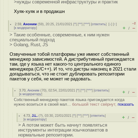
>нужды современной инфраструктуры и практик
Хуяк-хуяк и в продакшн
–2
2.59
,
Аноним
(
59
), 20:25, 21/01/2021 [
^
] [
^^
] [
^^^
] [
ответить
]
[
↓
] [
↑
]
+
–
[
к модератору
]
/
> Такие особенные, современные, к ним нужен
специальный подход
> Golang, Rust, JS
Озвученные тобой платформы уже имеют собственный
менеджер зависимостей. А дистрибутивный пригождается
там, где у языка нет какого-то центрального единого
менеджера (C/C++). И то, что дистры наконец в 2021 стали
догадываться, что не стоит дублировать репозитории
пакетов у себя, не может не радовать.
3.70
,
Аноним
(
70
), 02:54, 22/01/2021 [
^
] [
^^
] [
^^^
] [
ответить
]
+
–
/
[
к модератору
]
Собственный менеджер пакетов языка пригождается когда
нужно возиться в своей мал...
большой текст свёрнут,
показать
4.73
,
J.L.
(
?
), 03:30, 22/01/2021 [
^
] [
^^
] [
^^^
] [
ответить
]
+
–
/
[
к модератору
]
> А потом может быть начнут появляться
инструменты интеграции язычкопакетов в
нормальные репозитории.