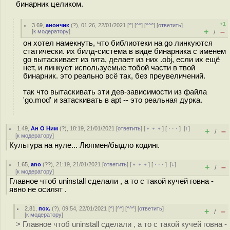
бинарник целиком.
+1
3.69
,
анончик
(
?
), 01:26, 22/01/2021 [
^
] [
^^
] [
^^^
] [
ответить
]
+
–
[
к модератору
]
/
он хотел намекнуть, что библиотеки на go линкуются
статически. их билд-система в виде бинарника с именем
go вытаскивает из гита, делает из них .obj, если их ещё
нет, и линкует используемые тобой части в твой
бинарник. это реально всё так, без преувеличений.
так что вытаскивать эти дев-зависимости из файла
'go.mod' и затаскивать в apt -- это реальная дурка.
1.49
,
Ан О Ним
(
?
), 18:19, 21/01/2021 [
ответить
] [
﹢﹢﹢
] [
· · ·
]
[
↑
]
+
–
/
[
к модератору
]
Культура на нуле... Люпмен/быдло кодинг.
1.65
,
ano
(
??
), 21:19, 21/01/2021 [
ответить
] [
﹢﹢﹢
] [
· · ·
]
[
↓
]
+
–
/
[
к модератору
]
Главное чтоб uninstall сделали , а то с такой кучей говна -
явно не осилят .
2.81
,
пох.
(
?
), 09:54, 22/01/2021 [
^
] [
^^
] [
^^^
] [
ответить
]
+
–
/
[
к модератору
]
> Главное чтоб uninstall сделали , а то с такой кучей говна -