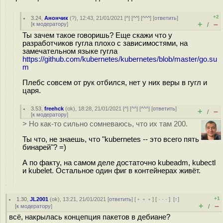
+2
3.24
,
Анончик
(
?
), 12:43, 21/01/2021 [
^
] [
^^
] [
^^^
] [
ответить
]
+
–
[
к модератору
]
/
Ты зачем такое говоришь? Еще скажи что у
разработчиков гугла плохо с зависимостями, на
замечательном языке гугла
https://github.com/kubernetes/kubernetes/blob/master/go.su
m
Плебс совсем от рук отбился, нет у них веры в гугл и
царя.
3.53
,
freehck
(
ok
), 18:28, 21/01/2021 [
^
] [
^^
] [
^^^
] [
ответить
]
+
–
/
[
к модератору
]
> Но как-то сильно сомневаюсь, что их там 200.
Ты что, не знаешь, что "kubernetes -- это всего пять
бинарей"? =)
А по факту, на самом деле достаточно kubeadm, kubectl
и kubelet. Остальное один фиг в контейнерах живёт.
+1
1.30
,
JL2001
(
ok
), 13:21, 21/01/2021 [
ответить
] [
﹢﹢﹢
] [
· · ·
]
[
↑
]
+
–
[
к модератору
]
/
всё, накрылась концепция пакетов в дебиане?