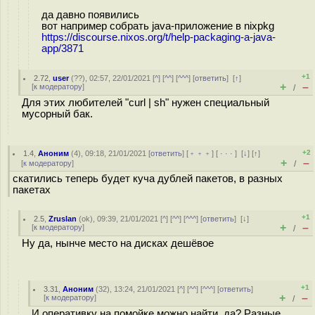
да давно появились
вот например собрать java-приложение в nixpkg
https://discourse.nixos.org/t/help-packaging-a-java-
app/3871
+1
2.72
,
user
(
??
), 02:57, 22/01/2021 [
^
] [
^^
] [
^^^
] [
ответить
]
[
↑
]
+
–
[
к модератору
]
/
Для этих любителей "curl | sh" нужен специальный
мусорный бак.
+2
1.4
,
Аноним
(
4
), 09:18, 21/01/2021 [
ответить
] [
﹢﹢﹢
] [
· · ·
]
[
↓
] [
↑
]
+
–
[
к модератору
]
/
скатились теперь будет куча дублей пакетов, в разных
пакетах
+1
2.5
,
Zruslan
(
ok
), 09:39, 21/01/2021 [
^
] [
^^
] [
^^^
] [
ответить
]
[
↓
]
+
–
[
к модератору
]
/
Ну да, нынче место на дисках дешёвое
+1
3.31
,
Аноним
(
32
), 13:24, 21/01/2021 [
^
] [
^^
] [
^^^
] [
ответить
]
+
–
[
к модератору
]
/
И оперативку на помойке можно найти, да? Разные