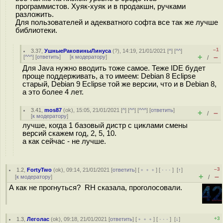
программистов. Хуяк-хуяк и в продакшн, ручками
разложить.
Для пользователей и адекватного софта все так же лучше
библиотеки.
–1
3.37
,
УшныеРаковиныЛинуса
(
?
), 14:19, 21/01/2021 [
^
] [
^^
]
+
–
[
^^^
] [
ответить
]
[
к модератору
]
/
Для Java нужно вводить тоже самое. Теже IDE будет
проще поддерживать, а то имеем: Debian 8 Eclipse
старый, Debian 9 Eclipse той же версии, что и в Debian 8,
а это более 4 лет.
3.41
,
mos87
(
ok
), 15:05, 21/01/2021 [
^
] [
^^
] [
^^^
] [
ответить
]
+
–
/
[
к модератору
]
лучше, когда 1 базовый дистр с циклами смены
версий скажем год, 2, 5, 10.
а как сейчас - не лучше.
–3
1.2
,
FortyTwo
(
ok
), 09:14, 21/01/2021 [
ответить
] [
﹢﹢﹢
] [
· · ·
]
[
↑
]
+
–
[
к модератору
]
/
А как не прогнуться? RH сказала, проголосовали.
+3
1.3
,
Леголас
(
ok
), 09:18, 21/01/2021 [
ответить
] [
﹢﹢﹢
] [
· · ·
]
[
↓
]