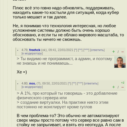
Плюс всё это говно надо обновлять, поддерживать,
находить какие-то костыли для ситуаций, когда кубер
только мешает и так далее.
Не, я понимаю что технология интересная, но любое
усложнение системы должно быть очень хорошо
обосновано, и если ты не облако мирового масштаба, то
обосновать ты ничего не сможешь.
4.79
,
freehck
(
ok
), 09:41, 22/01/2021 [
^
] [
^^
] [
^^^
] [
ответить
]
+
–
/
[
к модератору
]
> Ты видимо не программист, а админ, и поэтому
не знаешь и не понимаешь...
Хе =)
+2
4.80
,
пох.
(
?
), 09:50, 22/01/2021 [
^
] [
^^
] [
^^^
] [
ответить
]
+
–
[
к модератору
]
/
> А 1%, про который ты говоришь - это добавление
физического сервера или
> создание виртуалки. На практике никто этим
постоянно не жонглирует кроме гуглов
В чем проблема-то? Это обычно не автоматизируют
сверх меры просто потому что сервер все равно сам в
стойку не запрыгивает, и взять его неоткуда. А после