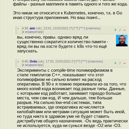
файлы - разные маппинги в память одного и того же кода.
Это никак не относится к Kubernetes, конечно, т.к. в Go
иная структура приложения. Но ваш поинт...
4.34
,
aim
(
ok
), 13:41, 21/01/2021 [
^
] [
^^
] [
^^^
] [
ответить
]
+
–
/
[
к модератору
]
вы, конечно, правы. однако вряд ли
существенно сократится количество памяти -
вряд ли вы на хосте будете с k8s что-то ещё
запускать.
4.46
,
Ordu
(
ok
), 17:03, 21/01/2021 [
^
] [
^^
] [
^^^
] [
ответить
]
+
–
/
[
к модератору
]
Эксперименты с compile-time полиморфизмом в
стиле темплитов C++, показывают что этот
полиморфизм не сильно влияет на расход
оперативки. В 90-х я помню переживали из-за того, что
много копий кода возникает под разные типы. Данные,
с которыми код работает, занимают гораздо больше
места, чем сам код. И чем дальше, тем больше
разрыв. На сильно low-end системах, типа
встраиваемых, где оперативка исчисляется
килобайтами или метрами ситуация может быть иной,
но туда никто в здравом уме не будет ставить
дистрибутив общего назначения. -Os ведь практически
не используется, куда ни сунься везде -O2 или -O3.