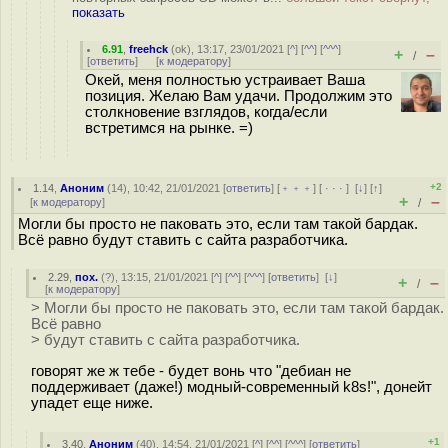
показать
6.91
,
freehck
(
ok
), 13:17, 23/01/2021 [
^
] [
^^
] [
^^^
]
+
–
/
[
ответить
]
[
к модератору
]
Окей, меня полностью устраивает Ваша
позиция. Желаю Вам удачи. Продолжим это
столкновение взглядов, когда/если
встретимся на рынке. =)
+2
1.14
,
Аноним
(
14
), 10:42, 21/01/2021 [
ответить
] [
﹢﹢﹢
] [
· · ·
]
[
↓
] [
↑
]
+
–
[
к модератору
]
/
Могли бы просто не паковать это, если там такой бардак.
Всё равно будут ставить с сайта разработчика.
2.29
,
пох.
(
?
), 13:15, 21/01/2021 [
^
] [
^^
] [
^^^
] [
ответить
]
[
↓
]
+
–
/
[
к модератору
]
> Могли бы просто не паковать это, если там такой бардак.
Всё равно
> будут ставить с сайта разработчика.
говорят же ж тебе - будет вонь что "дебиан не
поддерживает (даже!) модный-современный k8s!", донейт
упадет еще ниже.
+1
3.40
,
Аноним
(
40
), 14:54, 21/01/2021 [
^
] [
^^
] [
^^^
] [
ответить
]