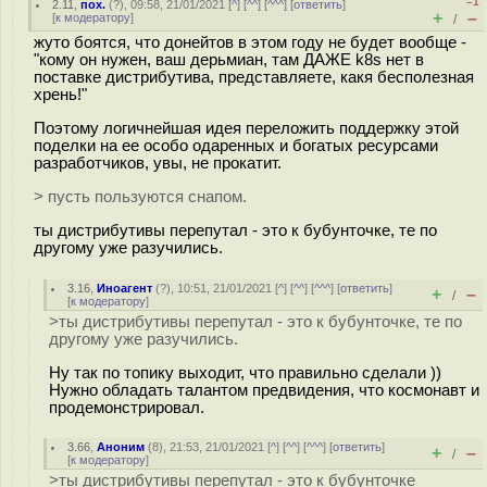
–1
2.11
,
пох.
(
?
), 09:58, 21/01/2021 [
^
] [
^^
] [
^^^
] [
ответить
]
+
–
[
к модератору
]
/
жуто боятся, что донейтов в этом году не будет вообще -
"кому он нужен, ваш дерьмиан, там ДАЖЕ k8s нет в
поставке дистрибутива, представляете, какя бесполезная
хрень!"
Поэтому логичнейшая идея переложить поддержку этой
поделки на ее особо одаренных и богатых ресурсами
разработчиков, увы, не прокатит.
> пусть пользуются снапом.
ты дистрибутивы перепутал - это к бубунточке, те по
другому уже разучились.
3.16
,
Иноагент
(
?
), 10:51, 21/01/2021 [
^
] [
^^
] [
^^^
] [
ответить
]
+
–
/
[
к модератору
]
>ты дистрибутивы перепутал - это к бубунточке, те по
другому уже разучились.
Ну так по топику выходит, что правильно сделали ))
Нужно обладать талантом предвидения, что космонавт и
продемонстрировал.
3.66
,
Аноним
(
8
), 21:53, 21/01/2021 [
^
] [
^^
] [
^^^
] [
ответить
]
+
–
/
[
к модератору
]
>ты дистрибутивы перепутал - это к бубунточке