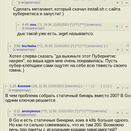
+
–
[
к модератору
]
/
Сделать метапакет, который скачал install.sh с сайта
кубернетиса и запустит )
4.45
,
пох.
(
?
), 16:34, 21/01/2021 [
^
] [
^^
] [
^^^
] [
ответить
]
+
–
/
[
к модератору
]
дык такой уже есть, wget называетсо.
–1
2.60
,
InuYasha
(
??
), 20:26, 21/01/2021 [
^
] [
^^
] [
^^^
] [
ответить
]
[
↑
]
+
–
[
к модератору
]
/
Хотел сперва сказать "да выкиньте этот Пубернетис
нахрен", но ваша идея мне очень понравилась. Пусть
пубер-клёпщики сами ощутят на себе всю тяжесть своего
гомна. )
1.19
,
Аноним
(
19
), 11:30, 21/01/2021 [
ответить
] [
﹢﹢﹢
] [
· · ·
]
[
↓
] [
↑
]
+
–
/
[
к модератору
]
В чем проблема собрать статичный бинарь вместо 200? В Go
одним ключом решается
2.21
,
anonymous
(
??
), 11:59, 21/01/2021 [
^
] [
^^
] [
^^^
] [
ответить
]
+
–
/
[
к модератору
]
В Go и есть статичные бинарии, коих в k8s больше одного.
Но как-то сильно сомневаюсь, что их там 200. Возможно
речь про пакеты с исходными кодами зависимостей?