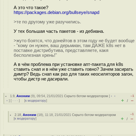
А это что такое?
https://packages.debian.org/bullseye/snapd
>те по другому уже разучились.
У тех большая часть пакетов - из дебиана.
>жуто боятся, что донейтов в этом году не будет вообще
- "кому он нужен, ваш дерьмиан, там ДАЖЕ k8s нет в
поставке дистрибутива, представляете, какя
бесполезная хрень!"
А в чём проблема при установке апт-пакета для k8s
ставить снап и в нём уже ставить говно? Зачем засирать
димтр? Ведь снап как раз для таких неосиляторов загон,
чтобы дистр не дасирали.
1.9
,
Аноним
(
9
), 09:54, 21/01/2021
Скрыто ботом-модератором
[
﹢﹢
–1
+
–
﹢
] [
· · ·
] [
к модератору
]
/
–1
2.18
,
Аноним
(
18
), 11:18, 21/01/2021
Скрыто ботом-модератором
+
–
[
к модератору
]
/