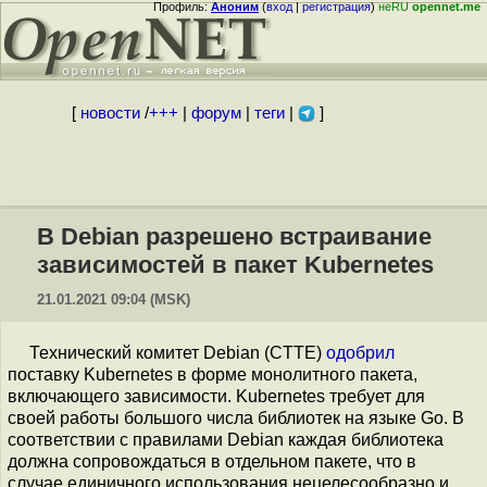
Профиль:
Аноним
(
вход
|
регистрация
)
неRU
opennet.me
[
новости
/
+++
|
форум
|
теги
|
]
В Debian разрешено встраивание
зависимостей в пакет Kubernetes
21.01.2021 09:04 (MSK)
Технический комитет Debian (CTTE)
одобрил
поставку Kubernetes в форме монолитного пакета,
включающего зависимости. Kubernetes требует для
своей работы большого числа библиотек на языке Go. В
соответствии с правилами Debian каждая библиотека
должна сопровождаться в отдельном пакете, что в
случае единичного использования нецелесообразно и