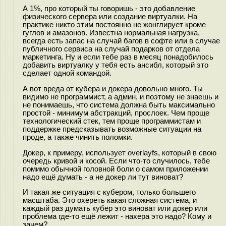
А 1%, про который ты говоришь - это добавление
физического сервера или создание виртуалки. На
практике никто этим постоянно не жонглирует кроме
гуглов и амазонов. Известна нормальная нагрузка,
всегда есть запас на случай багов в софте или в случае
публичного сервиса на случай подарков от отдела
маркетинга. Ну и если тебе раз в месяц понадобилось
добавить виртуалку у тебя есть ансибл, который это
сделает одной командой.
А вот вреда от кубера и докера довольно много. Ты
видимо не программист, а админ, и поэтому не знаешь и
не понимаешь, что система должна быть максимально
простой - минимум абстракций, прослоек. Чем проще
технологический стек, тем проще программистам и
поддержке предсказывать возможные ситуации на
проде, а также чинить поломки.
Докер, к примеру, использует overlayfs, который в свою
очередь кривой и косой. Если что-то случилось, тебе
помимо обычной головной боли о самом приложении
надо ещё думать - а не докер ли тут виноват?
И такая же ситуация с кубером, только большего
масштаба. Это охереть какая сложная система, и
каждый раз думать кубер это виноват или докер или
проблема где-то ещё лежит - нахера это надо? Кому и
зачем?