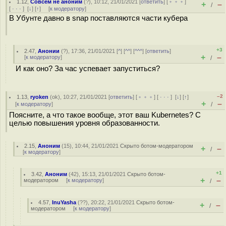
1.12
,
Совсем не аноним
(
?
), 10:12, 21/01/2021 [
ответить
] [
﹢﹢﹢
]
+
–
/
[
· · ·
]
[
↓
] [
↑
] [
к модератору
]
В Убунте давно в snap поставляются части кубера
+3
2.47
,
Анонии
(
?
), 17:36, 21/01/2021 [
^
] [
^^
] [
^^^
] [
ответить
]
+
–
[
к модератору
]
/
И как оно? За час успевает запуститься?
–2
1.13
,
ryoken
(
ok
), 10:27, 21/01/2021 [
ответить
] [
﹢﹢﹢
] [
· · ·
]
[
↓
] [
↑
]
+
–
[
к модератору
]
/
Поясните, а что такое вообще, этот ваш Kubernetes? С
целью повышения уровня образованности.
2.15
,
Аноним
(
15
), 10:44, 21/01/2021
Скрыто ботом-модератором
+
–
/
[
к модератору
]
+1
3.42
,
Аноним
(
42
), 15:13, 21/01/2021
Скрыто ботом-
+
–
модератором
[
к модератору
]
/
4.57
,
InuYasha
(
??
), 20:22, 21/01/2021
Скрыто ботом-
+
–
/
модератором
[
к модератору
]