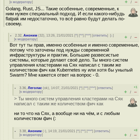
+
–
[
к модератору
]
/
Golang, Rust, JS... Такие особенные, современные, к
ним нужен специальный подход. И если какого-нибудь
flatpak им недостаточно, то всё равно будут делать по-
своему.
2.32
,
Аноним
(
32
), 13:26, 21/01/2021 [
^
] [
^^
] [
^^^
] [
ответить
]
[
↓
]
+
–
/
[
к модератору
]
Вот тут ты прав, именно особенные и именно современные,
потому что заточены под нужды современной
инфраструктуры и практик. Большие развесистые
системы, которые делают своё дело. Ты много систем
управления кластерами на Сях написал с таким же
количеством фич как Kubernetes ну или хотя бы унылый
Swarm? Мне кажется ответ на вопрос - 0.
+1
3.36
,
Леголас
(
ok
), 14:07, 21/01/2021 [
^
] [
^^
] [
^^^
] [
ответить
]
+
–
[
к модератору
]
/
> Ты много систем управления кластерами на Сях
написал с таким же количеством фич как
ни то что на Сях, а вообще ни на чём, и с любым
количеством фич (:
+8
3.38
,
Аноним
(
-
), 14:19, 21/01/2021 [
^
] [
^^
] [
^^^
] [
ответить
]
+
–
[
к модератору
]
/