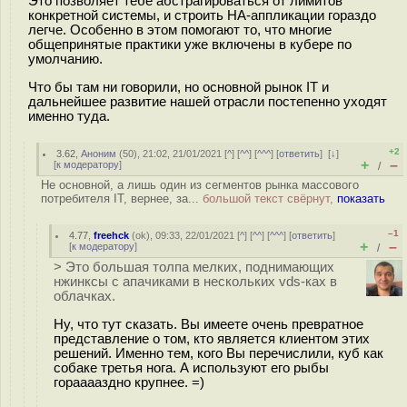
Это позволяет тебе абстрагироваться от лимитов
конкретной системы, и строить HA-аппликации гораздо
легче. Особенно в этом помогают то, что многие
общепринятые практики уже включены в кубере по
умолчанию.
Что бы там ни говорили, но основной рынок IT и
дальнейшее развитие нашей отрасли постепенно уходят
именно туда.
+2
3.62
,
Аноним
(
50
), 21:02, 21/01/2021 [
^
] [
^^
] [
^^^
] [
ответить
]
[
↓
]
+
–
[
к модератору
]
/
Не основной, а лишь один из сегментов рынка массового
потребителя IT, вернее, за...
большой текст свёрнут,
показать
–1
4.77
,
freehck
(
ok
), 09:33, 22/01/2021 [
^
] [
^^
] [
^^^
] [
ответить
]
+
–
[
к модератору
]
/
> Это большая толпа мелких, поднимающих
нжинксы с апачиками в нескольких vds-ках в
облачках.
Ну, что тут сказать. Вы имеете очень превратное
представление о том, кто является клиентом этих
решений. Именно тем, кого Вы перечислили, куб как
собаке третья нога. А используют его рыбы
горааааздно крупнее. =)