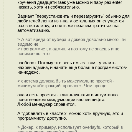
кручения двадцати гаек уже можно и пару раз enter
нажать, хотя и необязательно.
Вариант "переустановить и перезагрузить" обычно для
любителей лепки из г-на, у остальных он случается
раз в пятилетку, и опять же незачем тратиться на
автоматизацию.
> А вот вреда от кубера и докера довольно много. Ты
видимо не
> программист, а админ, и поэтому не знаешь и не
понимаешь, что
наоборот. Потому что весь смысл там - уволить
нахрен админа, и нанять еще больше программистов-
на-нодежс.
> система должна быть максимально простой -
минимум абстракций, прослоек. Чем проще
она и есть простая - клик-клик-клик в интуитивно
понятненьком междумордии впопеншифта.
Любой менеджер справится.
А "добавлять в кластер" можно хоть вручную, это и
программисту доступно.
> Докер, к примеру, использует overlayfs, который в