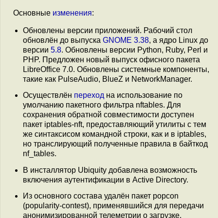
Основные
изменения
:
Обновлены версии приложений. Рабочий стол
обновлён до выпуска
GNOME 3.38
, а ядро Linux до
версии
5.8
. Обновлены версии Python, Ruby, Perl и
PHP. Предложен новый выпуск офисного пакета
LibreOffice 7.0. Обновлены системные компоненты,
такие как PulseAudio, BlueZ и NetworkManager.
Осуществлён
переход
на использование по
умолчанию пакетного фильтра nftables. Для
сохранения обратной совместимости доступен
пакет iptables-nft, предоставляющий утилиты с тем
же синтаксисом командной строки, как и в iptables,
но транслирующий полученные правила в байткод
nf_tables.
В инсталлятор Ubiquity добавлена возможность
включения аутентификации в Active Directory.
Из основного состава удалён пакет popcon
(popularity-contest), применявшийся для передачи
анонимизированной телеметрии о загрузке,