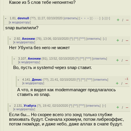
Какое из 5 слов тебе непонятно?
1.81
,
devnull
(
??
), 11:27, 02/10/2020 [
ответить
] [
﹢﹢﹢
] [
· · ·
]
[
↓
] [
↑
]
+
–
/
[
к модератору
]
snap выпилили?
2.92
,
Аноним
(
76
), 13:06, 02/10/2020 [
^
] [
^^
] [
^^^
] [
ответить
]
[
↓
]
+
–
/
[
к модератору
]
Нет Убунта без него не может
3.107
,
Аноним
(
91
), 13:52, 02/10/2020 [
^
] [
^^
] [
^^^
] [
ответить
]
+
–
/
[
к модератору
]
Во, пусть и systemd через snap ставит.
–1
4.141
,
Денис
(
??
), 21:41, 02/10/2020 [
^
] [
^^
] [
^^^
] [
ответить
]
+
–
[
к модератору
]
/
А что, я видел как modemmanager предлагалось
ставить из snap.
2.131
,
Угабуга
(
?
), 19:42, 02/10/2020 [
^
] [
^^
] [
^^^
] [
ответить
]
[
↑
]
+
–
/
[
к модератору
]
Если бы... Но скорее всего это зонд только глубже
впихивать будут. Сначала хромиум, потом либреоффис,
потом гном/кде, и даже небо, даже аллах в снапе будут.