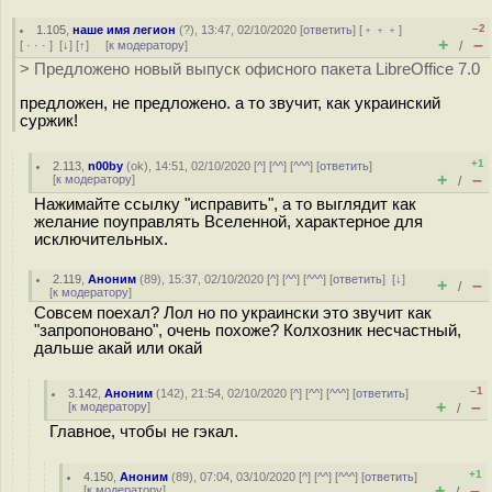
–2
1.105
,
наше имя легион
(
?
), 13:47, 02/10/2020 [
ответить
] [
﹢﹢﹢
]
+
–
[
· · ·
]
[
↓
] [
↑
] [
к модератору
]
/
> Предложено новый выпуск офисного пакета LibreOffice 7.0
предложен, не предложено. а то звучит, как украинский
суржик!
+1
2.113
,
n00by
(
ok
), 14:51, 02/10/2020 [
^
] [
^^
] [
^^^
] [
ответить
]
+
–
[
к модератору
]
/
Нажимайте ссылку "исправить", а то выглядит как
желание поуправлять Вселенной, характерное для
исключительных.
2.119
,
Аноним
(
89
), 15:37, 02/10/2020 [
^
] [
^^
] [
^^^
] [
ответить
]
[
↓
]
+
–
/
[
к модератору
]
Совсем поехал? Лол но по украински это звучит как
"запропоновано", очень похоже? Колхозник несчастный,
дальше акай или окай
–1
3.142
,
Аноним
(
142
), 21:54, 02/10/2020 [
^
] [
^^
] [
^^^
] [
ответить
]
+
–
[
к модератору
]
/
Главное, чтобы не гэкал.
+1
4.150
,
Аноним
(
89
), 07:04, 03/10/2020 [
^
] [
^^
] [
^^^
] [
ответить
]
+
–
[
к модератору
]