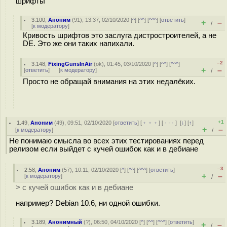
шрифты
3.100
,
Аноним
(
91
), 13:37, 02/10/2020 [
^
] [
^^
] [
^^^
] [
ответить
]
+
–
/
[
к модератору
]
Кривость шрифтов это заслуга дистростроителей, а не
DE. Это же они таких напихали.
–2
3.148
,
FixingGunsInAir
(
ok
), 01:45, 03/10/2020 [
^
] [
^^
] [
^^^
]
+
–
[
ответить
]
[
к модератору
]
/
Просто не обращай внимания на этих недалёких.
+1
1.49
,
Аноним
(
49
), 09:51, 02/10/2020 [
ответить
] [
﹢﹢﹢
] [
· · ·
]
[
↓
] [
↑
]
+
–
[
к модератору
]
/
Не понимаю смысла во всех этих тестированиях перед
релизом если выйдет с кучей ошибок как и в дебиане
–3
2.58
,
Аноним
(
57
), 10:11, 02/10/2020 [
^
] [
^^
] [
^^^
] [
ответить
]
+
–
[
к модератору
]
/
> с кучей ошибок как и в дебиане
например? Debian 10.6, ни одной ошибки.
3.189
,
Анонимный
(
?
), 06:50, 04/10/2020 [
^
] [
^^
] [
^^^
] [
ответить
]
+
–
/