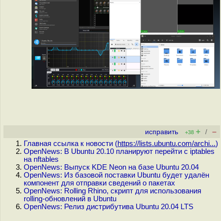
+
–
исправить
/
+38
Главная ссылка к новости (
https://lists.ubuntu.com/archi...
)
OpenNews: В Ubuntu 20.10 планируют перейти с iptables
на nftables
OpenNews: Выпуск KDE Neon на базе Ubuntu 20.04
OpenNews: Из базовой поставки Ubuntu будет удалён
компонент для отправки сведений о пакетах
OpenNews: Rolling Rhino, скрипт для использования
rolling-обновлений в Ubuntu
OpenNews: Релиз дистрибутива Ubuntu 20.04 LTS