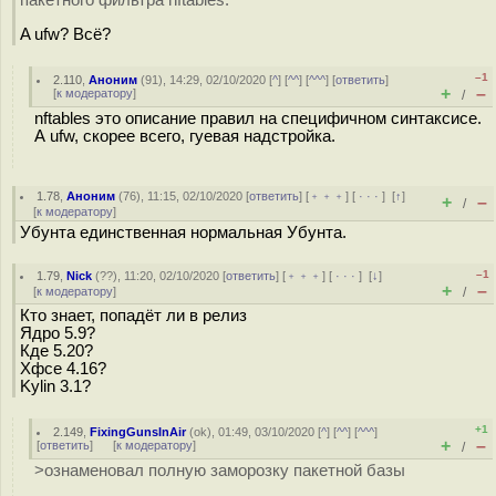
пакетного фильтра nftables.
A ufw? Всё?
–1
2.110
,
Аноним
(
91
), 14:29, 02/10/2020 [
^
] [
^^
] [
^^^
] [
ответить
]
+
–
[
к модератору
]
/
nftables это описание правил на специфичном синтаксисе.
А ufw, скорее всего, гуевая надстройка.
1.78
,
Аноним
(
76
), 11:15, 02/10/2020 [
ответить
] [
﹢﹢﹢
] [
· · ·
]
[
↑
]
+
–
/
[
к модератору
]
Убунта единственная нормальная Убунта.
–1
1.79
,
Nick
(
??
), 11:20, 02/10/2020 [
ответить
] [
﹢﹢﹢
] [
· · ·
]
[
↓
]
+
–
[
к модератору
]
/
Кто знает, попадёт ли в релиз
Ядро 5.9?
Кде 5.20?
Хфсе 4.16?
Kylin 3.1?
+1
2.149
,
FixingGunsInAir
(
ok
), 01:49, 03/10/2020 [
^
] [
^^
] [
^^^
]
+
–
[
ответить
]
[
к модератору
]
/
>ознаменовал полную заморозку пакетной базы