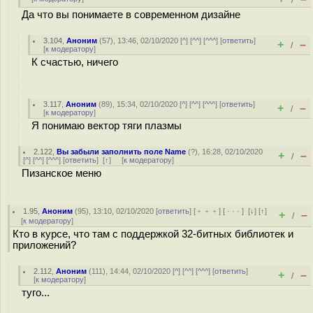
/
Да что вы понимаете в современном дизайне
3.104
,
Аноним
(
57
), 13:46, 02/10/2020 [
^
] [
^^
] [
^^^
] [
ответить
]
+
–
/
[
к модератору
]
К счастью, ничего
3.117
,
Аноним
(
89
), 15:34, 02/10/2020 [
^
] [
^^
] [
^^^
] [
ответить
]
+
–
/
[
к модератору
]
Я понимаю вектор тяги плазмы
2.122
,
Вы забыли заполнить поле Name
(
?
), 16:28, 02/10/2020
+
–
/
[
^
] [
^^
] [
^^^
] [
ответить
]
[
↑
] [
к модератору
]
Пизанское меню
1.95
,
Аноним
(
95
), 13:10, 02/10/2020 [
ответить
] [
﹢﹢﹢
] [
· · ·
]
[
↓
] [
↑
]
+
–
/
[
к модератору
]
Кто в курсе, что там с поддержкой 32-битных библиотек и
приложений?
2.112
,
Аноним
(
111
), 14:44, 02/10/2020 [
^
] [
^^
] [
^^^
] [
ответить
]
+
–
/
[
к модератору
]
туго...