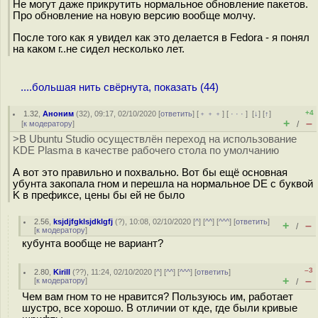
Не могут даже прикрутить нормальное обновление пакетов.
Про обновление на новую версию вообще молчу.
После того как я увидел как это делается в Fedora - я понял
на каком г..не сидел несколько лет.
....большая нить свёрнута, показать (44)
+4
1.32
,
Аноним
(
32
), 09:17, 02/10/2020 [
ответить
] [
﹢﹢﹢
] [
· · ·
]
[
↓
] [
↑
]
+
–
[
к модератору
]
/
>В Ubuntu Studio осуществлён переход на использование
KDE Plasma в качестве рабочего стола по умолчанию
А вот это правильно и похвально. Вот бы ещё основная
убунта закопала гном и перешла на нормальное DE с буквой
K в префиксе, цены бы ей не было
2.56
,
ksjdjfgklsjdklgfj
(
?
), 10:08, 02/10/2020 [
^
] [
^^
] [
^^^
] [
ответить
]
+
–
/
[
к модератору
]
кубунта вообще не вариант?
–3
2.80
,
Kirill
(
??
), 11:24, 02/10/2020 [
^
] [
^^
] [
^^^
] [
ответить
]
+
–
[
к модератору
]
/
Чем вам гном то не нравится? Пользуюсь им, работает
шустро, все хорошо. В отличии от кде, где были кривые