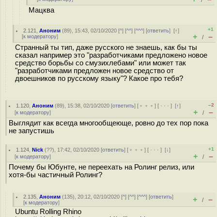
/
Мацква
+1
2.121
,
Аноним
(
89
), 15:43, 02/10/2020 [
^
] [
^^
] [
^^^
] [
ответить
]
[
↑
]
+
–
[
к модератору
]
/
Странный ты тип, даже русского не знаешь, как бы ты
сказал например это "разработчиками предложено новое
средство борьбы со смузихлебами" или может так
"разработчиками предложен новое средство от
двоешников по русскому языку"? Какое про тебя?
–2
1.120
,
Аноним
(
89
), 15:38, 02/10/2020 [
ответить
] [
﹢﹢﹢
] [
· · ·
]
[
↑
]
+
–
[
к модератору
]
/
Выглядит как всегда многообщеюще, ровно до тех пор пока
не запустишь
+1
1.124
,
Nick
(
??
), 17:42, 02/10/2020 [
ответить
] [
﹢﹢﹢
] [
· · ·
]
[
↓
]
+
–
[
к модератору
]
/
Почему бы Юбунте, не переехать на Ролинг релиз, или
хотя-бы частичный Ролинг?
2.135
,
Аноним
(
135
), 20:12, 02/10/2020 [
^
] [
^^
] [
^^^
] [
ответить
]
+
–
/
[
к модератору
]
Ubuntu Rolling Rhino