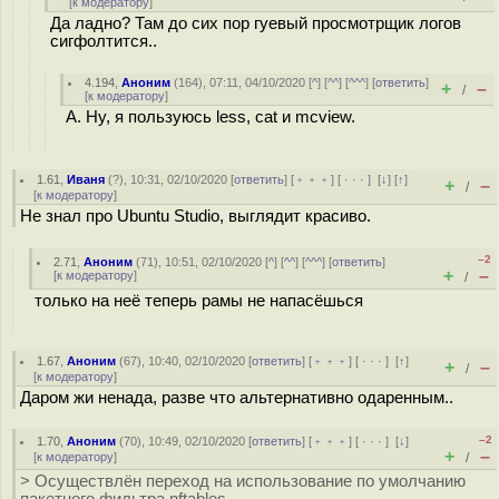
[
к модератору
]
Да ладно? Там до сих пор гуевый просмотрщик логов
сигфолтится..
4.194
,
Аноним
(
164
), 07:11, 04/10/2020 [
^
] [
^^
] [
^^^
] [
ответить
]
+
–
/
[
к модератору
]
А. Ну, я пользуюсь less, cat и mcview.
1.61
,
Иваня
(
?
), 10:31, 02/10/2020 [
ответить
] [
﹢﹢﹢
] [
· · ·
]
[
↓
] [
↑
]
+
–
/
[
к модератору
]
Не знал про Ubuntu Studio, выглядит красиво.
–2
2.71
,
Аноним
(
71
), 10:51, 02/10/2020 [
^
] [
^^
] [
^^^
] [
ответить
]
+
–
[
к модератору
]
/
только на неё теперь рамы не напасёшься
1.67
,
Аноним
(
67
), 10:40, 02/10/2020 [
ответить
] [
﹢﹢﹢
] [
· · ·
]
[
↑
]
+
–
/
[
к модератору
]
Даром жи ненада, разве что альтернативно одаренным..
–2
1.70
,
Аноним
(
70
), 10:49, 02/10/2020 [
ответить
] [
﹢﹢﹢
] [
· · ·
]
[
↓
]
+
–
[
к модератору
]
/
> Осуществлён переход на использование по умолчанию