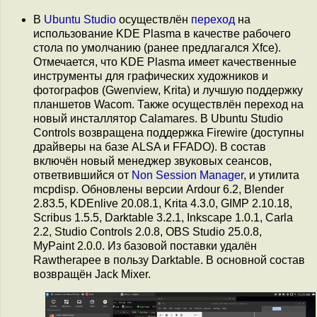
В
Ubuntu Studio
осуществлён
переход
на
использование KDE Plasma в качестве рабочего
стола по умолчанию (ранее предлагался Xfce).
Отмечается, что KDE Plasma имеет качественные
инструменты для графических художников и
фотографов (Gwenview, Krita) и лучшую поддержку
планшетов Wacom. Также осуществлён переход на
новый инсталлятор Calamares. В Ubuntu Studio
Controls возвращена поддержка Firewire (доступны
драйверы на базе ALSA и FFADO). В состав
включён новый менеджер звуковых сеансов,
ответвившийся от
Non Session Manager
, и утилита
mcpdisp. Обновлены версии Ardour 6.2, Blender
2.83.5, KDEnlive 20.08.1, Krita 4.3.0, GIMP 2.10.18,
Scribus 1.5.5, Darktable 3.2.1, Inkscape 1.0.1, Carla
2.2, Studio Controls 2.0.8, OBS Studio 25.0.8,
MyPaint 2.0.0. Из базовой поставки удалён
Rawtherapee в пользу Darktable. В основной состав
возвращён Jack Mixer.