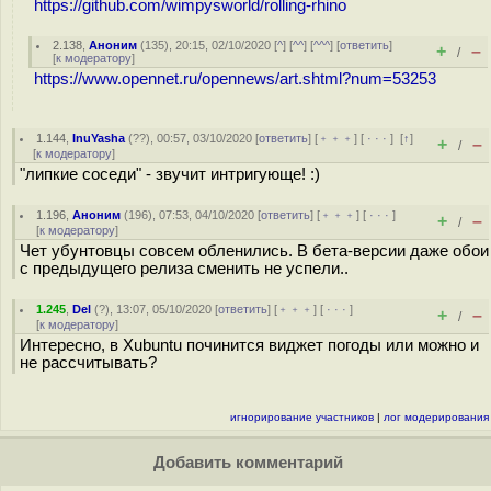
https://github.com/wimpysworld/rolling-rhino
2.138
,
Аноним
(
135
), 20:15, 02/10/2020 [
^
] [
^^
] [
^^^
] [
ответить
]
+
–
/
[
к модератору
]
https://www.opennet.ru/opennews/art.shtml?num=53253
1.144
,
InuYasha
(
??
), 00:57, 03/10/2020 [
ответить
] [
﹢﹢﹢
] [
· · ·
]
[
↑
]
+
–
/
[
к модератору
]
"липкие соседи" - звучит интригующе! :)
1.196
,
Аноним
(
196
), 07:53, 04/10/2020 [
ответить
] [
﹢﹢﹢
] [
· · ·
]
+
–
/
[
к модератору
]
Чет убунтовцы совсем обленились. В бета-версии даже обои
с предыдущего релиза сменить не успели..
1.245
,
Del
(
?
), 13:07, 05/10/2020 [
ответить
] [
﹢﹢﹢
] [
· · ·
]
+
–
/
[
к модератору
]
Интересно, в Xubuntu починится виджет погоды или можно и
не рассчитывать?
игнорирование участников
|
лог модерирования
Добавить комментарий