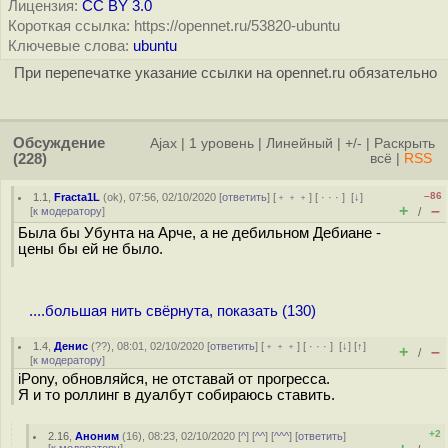
Лицензия:
CC BY 3.0
Короткая ссылка: https://opennet.ru/53820-ubuntu
Ключевые слова:
ubuntu
При перепечатке указание ссылки на opennet.ru обязательно
Обсуждение
Ajax
|
1 уровень
|
Линейный
|
+/-
|
Раскрыть
(228)
всё
|
RSS
–86
1.1
,
Fracta1L
(
ok
), 07:56, 02/10/2020 [
ответить
] [
﹢﹢﹢
] [
· · ·
]
[
↓
]
+
–
[
к модератору
]
/
Была бы Убунта на Арче, а не дебильном Дебиане -
цены бы ей не было.
....большая нить свёрнута, показать (130)
1.4
,
Денис
(
??
), 08:01, 02/10/2020 [
ответить
] [
﹢﹢﹢
] [
· · ·
]
[
↓
] [
↑
]
+
–
/
[
к модератору
]
iPony, обновляйся, не отставай от прогресса.
Я и то роллинг в дуалбут собираюсь ставить.
+2
2.16
,
Аноним
(
16
), 08:23, 02/10/2020 [
^
] [
^^
] [
^^^
] [
ответить
]