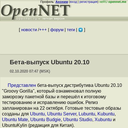
Профиль:
Аноним
(
вход
|
регистрация
)
неRU
opennet.me
[
новости
/
+++
|
форум
|
теги
|
]
Бета-выпуск Ubuntu 20.10
02.10.2020 07:47 (MSK)
Представлен
бета-выпуск дистрибутива Ubuntu 20.10
"Groovy Gorilla", который ознаменовал полную
заморозку пакетной базы и перешёл к итоговому
тестированию и исправлению ошибок. Релиз
запланирован на 22 октября. Готовые тестовые образы
созданы для
Ubuntu, Ubuntu Server
,
Lubuntu
,
Kubuntu
,
Ubuntu Mate
,
Ubuntu Budgie
,
Ubuntu Studio
,
Xubuntu
и
UbuntuKylin (редакция для Китая).