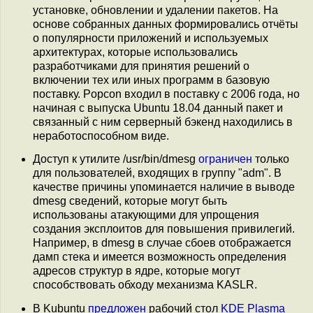
установке, обновлении и удалении пакетов. На
основе собранных данных формировались отчёты
о популярности приложений и используемых
архитектурах, которые использовались
разработчиками для принятия решений о
включении тех или иных программ в базовую
поставку. Popcon входил в поставку c 2006 года, но
начиная с выпуска Ubuntu 18.04 данный пакет и
связанный с ним серверный бэкенд находились в
неработоспособном виде.
Доступ к утилите /usr/bin/dmesg
ограничен
только
для пользователей, входящих в группу "adm". В
качестве причины упоминается наличие в выводе
dmesg сведений, которые могут быть
использованы атакующими для упрощения
создания эксплоитов для повышения привилегий.
Например, в dmesg в случае сбоев отображается
дамп стека и имеется возможность определения
адресов структур в ядре, которые могут
способствовать обходу механизма KASLR.
В Kubuntu
предложен
рабочий стол
KDE Plasma