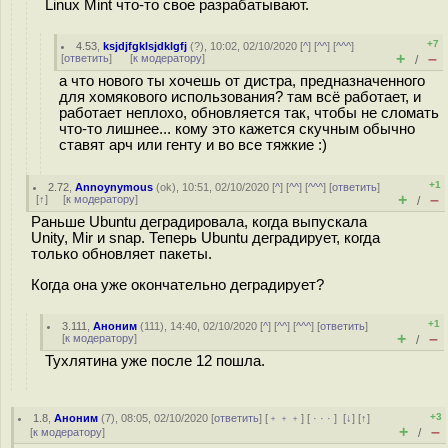
Linux Mint что-то свое разрабатывают.
+7
4.53
,
ksjdjfgklsjdklgfj
(
?
), 10:02, 02/10/2020 [
^
] [
^^
] [
^^^
]
+
–
[
ответить
]
[
к модератору
]
/
а что нового ты хочешь от дистра, предназначенного
для хомякового использования? там всё работает, и
работает неплохо, обновляется так, чтобы не сломать
что-то лишнее... кому это кажется скучным обычно
ставят арч или генту и во все тяжкие :)
+1
2.72
,
Annoynymous
(
ok
), 10:51, 02/10/2020 [
^
] [
^^
] [
^^^
] [
ответить
]
+
–
[
↑
] [
к модератору
]
/
Раньше Ubuntu деградировала, когда выпускала
Unity, Mir и snap. Теперь Ubuntu деградирует, когда
только обновляет пакеты.
Когда она уже окончательно деградирует?
+1
3.111
,
Аноним
(
111
), 14:40, 02/10/2020 [
^
] [
^^
] [
^^^
] [
ответить
]
+
–
[
к модератору
]
/
Тухлятина уже после 12 пошла.
+3
1.8
,
Аноним
(
7
), 08:05, 02/10/2020 [
ответить
] [
﹢﹢﹢
] [
· · ·
]
[
↓
] [
↑
]
+
–
[
к модератору
]
/