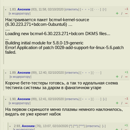
–1
1.83
,
Аноним
(
83
), 11:58, 02/10/2020 [
ответить
] [
﹢﹢﹢
] [
· · ·
]
[
↑
]
+
–
[
к модератору
]
/
Настраивается пакет bcmwl-kernel-source
(6.30.223.271+bdcom-0ubuntu6) …
....
Loading new bcmwl-6.30.223.271+bdcom DKMS files...
...
Building initial module for 5.8.0-19-generic
Error! Application of patch 0028-add-support-for-linux-5.6.patch
failed.
+1
1.89
,
Аноним
(
89
), 12:40, 02/10/2020 [
ответить
] [
﹢﹢﹢
] [
· · ·
]
+
–
[
к модератору
]
/
Короче бете-тестеры готовсь, а так то идеальная схема
тестинга системы за даром в фанатичном угаре
–1
1.90
,
Аноним
(
89
), 12:41, 02/10/2020 [
ответить
] [
﹢﹢﹢
] [
· · ·
]
[
↓
]
+
–
[
к модератору
]
/
На первом скриншоте меню плазмы немного наклонилось,
видать ее уже кренит набок
+1
2.93
,
Аноним
(
76
), 13:07, 02/10/2020 [
^
] [
^^
] [
^^^
] [
ответить
]
[
↓
]
+
–
[
к модератору
]