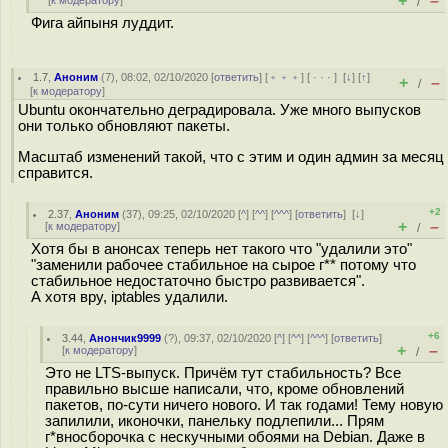
+
–
[
к модератору
]
/
Фига айпыня луддит.
1.7
,
Аноним
(
7
), 08:02, 02/10/2020 [
ответить
] [
﹢﹢﹢
] [
· · ·
]
[
↓
] [
↑
]
+
–
/
[
к модератору
]
Ubuntu окончательно деградировала. Уже много выпусков
они только обновляют пакеты.
Масштаб изменений такой, что с этим и один админ за месяц
справится.
+2
2.37
,
Аноним
(
37
), 09:25, 02/10/2020 [
^
] [
^^
] [
^^^
] [
ответить
]
[
↓
]
+
–
[
к модератору
]
/
Хотя бы в анонсах теперь нет такого что "удалили это"
"заменили рабочее стабильное на сырое г** потому что
стабильное недостаточно быстро развивается".
А хотя вру, iptables удалили.
+6
3.44
,
Анончик9999
(
?
), 09:37, 02/10/2020 [
^
] [
^^
] [
^^^
] [
ответить
]
+
–
[
к модератору
]
/
Это не LTS-выпуск. Причём тут стабильность? Все
правильно высше написали, что, кроме обновлений
пакетов, по-сути ничего нового. И так годами! Тему новую
запилили, иконочки, панельку подлепили... Прям
г*вносборочка с нескучными обоями на Debian. Даже в