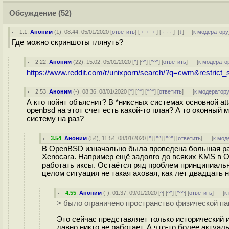
Обсуждение
(52)
1.1
,
Аноним
(
1
), 08:44, 05/01/2020 [
ответить
] [
﹢﹢﹢
] [
· · ·
]
[
↓
] [
к модератору
Где можно скриншоты глянуть?
2.22
,
Аноним
(
22
), 15:02, 05/01/2020 [
^
] [
^^
] [
^^^
] [
ответить
]
[
к модерато
https://www.reddit.com/r/unixporn/search/?q=cwm&restrict_
2.53
,
Аноним
(
-
), 08:36, 08/01/2020 [
^
] [
^^
] [
^^^
] [
ответить
]
[
к модератор
А кто пойнт объяснит? В *никсных системах основной att
openbsd на этот счет есть какой-то план? А то оконный
систему на раз?
3.54
,
Аноним
(
54
), 11:54, 08/01/2020 [
^
] [
^^
] [
^^^
] [
ответить
]
[
к мод
В OpenBSD изначально была проведена большая раб
Xenocara. Например ещё задолго до всяких KMS в O
работать иксы. Остаётся ряд проблем принципиальн
целом ситуация не такая аховая, как лет двадцать н
4.55
,
Аноним
(
-
), 01:37, 09/01/2020 [
^
] [
^^
] [
^^^
] [
ответить
]
[
к
> было ограничено пространство физической пам
Это сейчас представляет только исторический и
давно никто не работает. А что-то более актуал