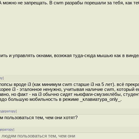
 А можно не запрещать. В cwm разрабы порешали за тебя, как теб
ючить и управлять окнами, возюкая туда-сюда мышью как в винд
ру
]
опсы вроде i3 (как минимум cwm старше i3 на 5 лет). всё прекр
корее i3 - эталонное ненужно, учитывая наличие cwm, который 
авно, но факт - на i3 обычно сидят ньюфаги-смузихлёбы, студент
аздо большую мобильность в режиме _клавиатура_only_.
одератору
]
 пользоваться тем, чем они хотят?
дератору
]
 людям пользоваться тем, чем они