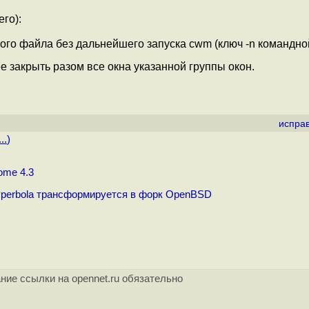
го):
о файла без дальнейшего запуска cwm (ключ -n командной
е закрыть разом все окна указанной группы окон.
испра
..
)
ome 4.3
perbola трансформируется в форк OpenBSD
ние ссылки на opennet.ru обязательно