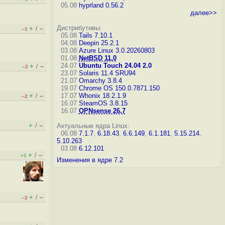
05.08
hyprland 0.56.2
далее>>
Дистрибутивы:
+
–
/
–1
05.08
Tails 7.10.1
04.08
Deepin 25.2.1
03.08
Azure Linux 3.0.20260803
01.08
NetBSD 11.0
24.07
Ubuntu Touch 24.04 2.0
+
–
/
–2
23.07
Solaris 11.4 SRU94
21.07
Omarchy 3.8.4
19.07
Chrome OS 150.0.7871.150
+
–
17.07
Whonix 18.2.1.9
/
–2
16.07
SteamOS 3.8.15
16.07
OPNsense 26.7
+
–
/
Актуальные ядра Linux:
06.08
7.1.7
,
6.18.43
,
6.6.149
,
6.1.181
,
5.15.214
,
5.10.263
03.08
6.12.101
+
–
/
+1
Изменения в ядре 7.2
+
–
/
–2