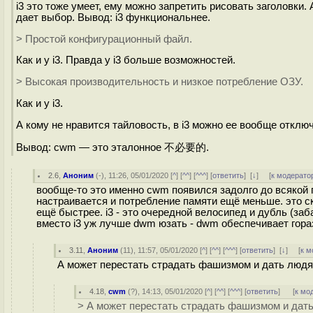
i3 это тоже умеет, ему можно запретить рисовать заголовки.
дает выбор. Вывод: i3 функциональнее.
> Простой конфигурационный файл.
Как и у i3. Правда у i3 больше возможностей.
> Высокая производительность и низкое потребление ОЗУ.
Как и у i3.
А кому не нравится тайловость, в i3 можно ее вообще откл
Вывод: cwm — это эталонное 不必要的.
2.6
,
Аноним
(
-
), 11:26, 05/01/2020 [
^
] [
^^
] [
^^^
] [
ответить
]
[
↓
] [
к модерато
вообще-то это именно cwm появился задолго до всякой п
настраивается и потребление памяти ещё меньше. это с
ещё быстрее. i3 - это очередной велосипед и дубль (заб
вместо i3 уж лучше dwm юзать - dwm обеспечивает гор
3.11
,
Аноним
(
11
), 11:57, 05/01/2020 [
^
] [
^^
] [
^^^
] [
ответить
]
[
↓
] [
к м
А может перестать страдать фашизмом и дать людям
4.18
,
cwm
(
?
), 14:13, 05/01/2020 [
^
] [
^^
] [
^^^
] [
ответить
]
[
к мо
> А может перестать страдать фашизмом и дать