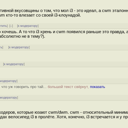
ктивной вкусовщины о том, что мол i3 - это идеал, а cwm эталон
wm кто-то влезает со своей i3-клоунадой.
етить
]
[
↓
] [
к модератору
]
 хочешь. А то что i3 хрень и cwm появился раньше это правда, 
абсолютно не в тему?).
ть
]
[
к модератору
]
] [
к модератору
]
 модератору
]
что уж говорить про тай...
большой текст свёрнут,
показать
 модератору
]
 кодеров, которые юзают cwm/dwm. cwm - относительный миним
ах велосипед i3 в пролёте. Хотя, конечно, i3 встречается и у п