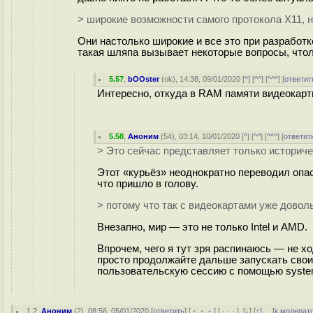
> широкие возможности самого протокола X11, 
Они настолько широкие и все это при разработк
такая шляпа вызывает некоторые вопросы, чтол
5.57
,
bOOster
(
ok
), 14:38, 09/01/2020 [
^
] [
^^
] [
^^^
] [
ответит
Интересно, откуда в RAM памяти видеокарт
5.58
,
Аноним
(
54
), 03:14, 10/01/2020 [
^
] [
^^
] [
^^^
] [
ответит
> Это сейчас представляет только историче
Этот «курьёз» неоднократно переводил опа
что пришло в голову.
> потому что так с видеокартами уже довол
Внезапно, мир — это не только Intel и AMD.
Впрочем, чего я тут зря распинаюсь — не х
просто продолжайте дальше запускать свои
пользовательскую сессию с помощью system
1.2
,
Аноним
(
2
), 08:56, 05/01/2020 [
ответить
] [
﹢﹢﹢
] [
· · ·
]
[
↓
] [
↑
] [
к модерат