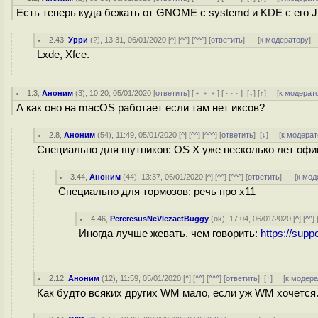
Есть теперь куда бежать от GNOME с systemd и KDE с его J
2.43
,
Урри
(
?
), 13:31, 06/01/2020 [
^
] [
^^
] [
^^^
] [
ответить
]
[
к модератору
]
Lxde, Xfce.
1.3
,
Аноним
(
3
), 10:20, 05/01/2020 [
ответить
] [
﹢﹢﹢
] [
· · ·
]
[
↓
] [
↑
] [
к модерат
А как оно на macOS работает если там нет иксов?
2.8
,
Аноним
(
54
), 11:49, 05/01/2020 [
^
] [
^^
] [
^^^
] [
ответить
]
[
↓
] [
к модерат
Специально для шутников: OS X уже несколько лет оф
3.44
,
Аноним
(
44
), 13:37, 06/01/2020 [
^
] [
^^
] [
^^^
] [
ответить
]
[
к мод
Специально для тормозов: речь про x11
4.46
,
PereresusNeVlezaetBuggy
(
ok
), 17:04, 06/01/2020 [
^
] [
^^
] 
Иногда лучше жевать, чем говорить:
https://sup
2.12
,
Аноним
(
12
), 11:59, 05/01/2020 [
^
] [
^^
] [
^^^
] [
ответить
]
[
↑
] [
к модер
Как будто всяких других WM мало, если уж WM хочется