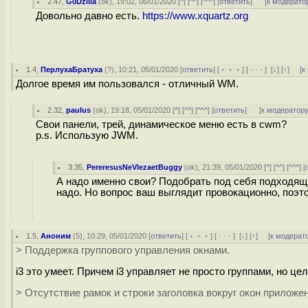
2.47
,
G0Dzilla
(
ok
), 19:02, 06/01/2020 [
^
] [
^^
] [
^^^
] [
ответить
]
[
к модерато
Довольно давно есть.
https://www.xquartz.org
1.4
,
ПерлухаБратуха
(
?
), 10:21, 05/01/2020 [
ответить
] [
﹢﹢﹢
] [
· · ·
]
[
↓
] [
↑
] [
к
Долгое время им пользовался - отличный WM.
2.32
,
paulus
(
ok
), 19:18, 05/01/2020 [
^
] [
^^
] [
^^^
] [
ответить
]
[
к модератор
Свои панели, трей, динамическое меню есть в cwm?
p.s. Использую JWM.
3.35
,
PereresusNeVlezaetBuggy
(
ok
), 21:39, 05/01/2020 [
^
] [
^^
] [
^^^
] [
А надо именно свои? Подобрать под себя подходящие
надо. Но вопрос ваш выглядит провокационно, поэтом
1.5
,
Аноним
(
5
), 10:29, 05/01/2020 [
ответить
] [
﹢﹢﹢
] [
· · ·
]
[
↓
] [
↑
] [
к модерат
> Поддержка группового управления окнами.
i3 это умеет. Причем i3 управляет не просто группами, но ц
> Отсутствие рамок и строки заголовка вокруг окон приложе