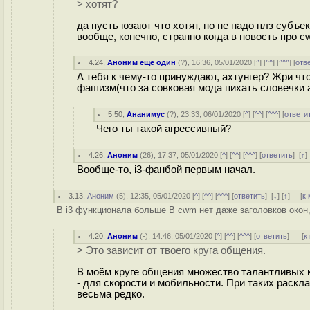
> хотят?
да пусть юзают что хотят, но не надо плз субъе
вообще, конечно, странно когда в новость про c
4.24
,
Аноним ещё один
(
?
), 16:36, 05/01/2020 [
^
] [
^^
] [
^^^
] [
отв
А тебя к чему-то принуждают, ахтунгер? Жри что
фашизм(что за совковая мода пихать словечки 
5.50
,
Ананимус
(
?
), 23:33, 06/01/2020 [
^
] [
^^
] [
^^^
] [
ответи
Чего ты такой агрессивный?
4.26
,
Аноним
(
26
), 17:37, 05/01/2020 [
^
] [
^^
] [
^^^
] [
ответить
]
[
↑
Вообще-то, i3-фанбой первым начал.
3.13
,
Аноним
(
5
), 12:35, 05/01/2020 [
^
] [
^^
] [
^^^
] [
ответить
]
[
↓
] [
↑
] [
к
В i3 функционала больше В cwm нет даже заголовков окон, 
4.20
,
Аноним
(
-
), 14:46, 05/01/2020 [
^
] [
^^
] [
^^^
] [
ответить
]
[
к
> Это зависит от твоего круга общения.
В моём круге общения множество талантливых
- для скорости и мобильности. При таких расклад
весьма редко.