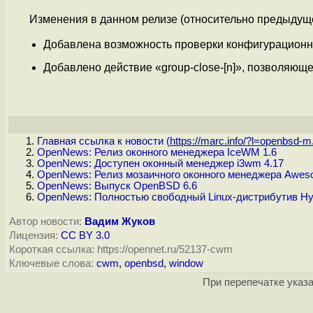
Изменения в данном релизе (относительно предыдуще
Добавлена возможность проверки конфигурационног
Добавлено действие «group-close-[n]», позволяюще
Главная ссылка к новости (
https://marc.info/?l=openbsd-m.
OpenNews: Релиз оконного менеджера IceWM 1.6
OpenNews: Доступен оконный менеджер i3wm 4.17
OpenNews: Релиз мозаичного оконного менеджера Awes
OpenNews: Выпуск OpenBSD 6.6
OpenNews: Полностью свободный Linux-дистрибутив Hy
Автор новости:
Вадим Жуков
Лицензия:
CC BY 3.0
Короткая ссылка: https://opennet.ru/52137-cwm
Ключевые слова:
cwm
,
openbsd
,
window
При перепечатке указа