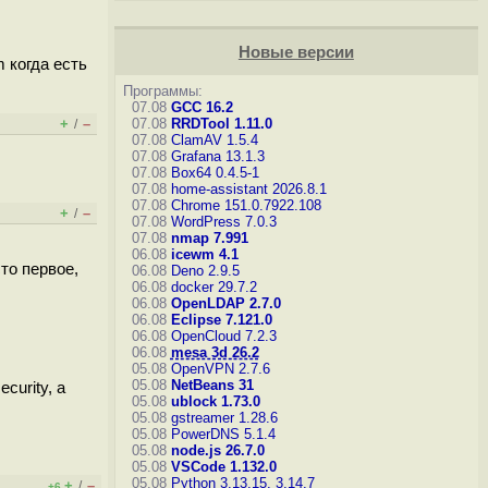
Новые версии
 когда есть
Программы:
07.08
GCC 16.2
+
–
07.08
RRDTool 1.11.0
/
07.08
ClamAV 1.5.4
07.08
Grafana 13.1.3
07.08
Box64 0.4.5-1
07.08
home-assistant 2026.8.1
07.08
Chrome 151.0.7922.108
+
–
/
07.08
WordPress 7.0.3
07.08
nmap 7.991
06.08
icewm 4.1
то первое,
06.08
Deno 2.9.5
06.08
docker 29.7.2
06.08
OpenLDAP 2.7.0
06.08
Eclipse 7.121.0
06.08
OpenCloud 7.2.3
06.08
mesa 3d 26.2
05.08
OpenVPN 2.7.6
05.08
NetBeans 31
ecurity, а
05.08
ublock 1.73.0
05.08
gstreamer 1.28.6
05.08
PowerDNS 5.1.4
05.08
node.js 26.7.0
05.08
VSCode 1.132.0
05.08
Python 3.13.15, 3.14.7
+
–
/
+6