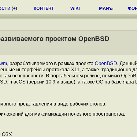
ОСТИ
(
+
)
КОНТЕНТ
WIKI
MAN'ы
ФО
 развиваемого проектом OpenBSD
cwm
, разрабатываемого в рамках проекта
OpenBSD
. Данны
менные интерфейсы протокола X11, а также, традиционно д
осам безопасности. В портабельном релизе, помимо OpenB
, macOS (версии 10.9 и выше), а также ОС на базе ядра L
ярного представления в виде рабочих столов.
приложений для максимизации полезного пространства.
 ОЗУ.