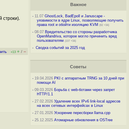
Важное
-
11.07
GhostLock, BadEpoll и Januscape -
 строки).
уязвимости в ядре Linux, позволяющие получить
права root и обойти изоляцию KVM
(82 +34)
-
08.07
Вредительство со стороны разработчика
OpenMandriva, которое могло причинить вред
пользователям
(107 +34)
-
Сводка событий за 2025 год
+
–
вить
/
+13
Советы
-
19.04.2026
PKI с аппаратным TRNG за 10 дней при
помощи AI
-
09.03.2026
Борьба с web-ботами через запрет
HTTP/1.1
-
27.02.2026
Удаление всех IPv6 link-local адресов
на всех сетевых интерфейсах в Linux
-
27.01.2026
Ускорение пересборки llama.cpp
-
25.12.2025
Атомарные обновления в OSTree