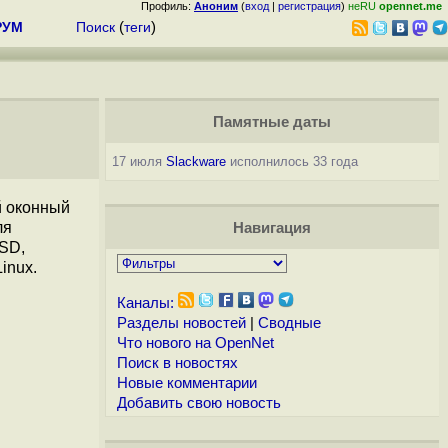
Профиль:
Аноним
(
вход
|
регистрация
)
неRU
opennet.me
РУМ
Поиск
(
теги
)
Памятные даты
17 июля
Slackware
исполнилось 33 года
й оконный
ля
Навигация
SD,
inux.
Каналы:
Разделы новостей
|
Сводные
Что нового на OpenNet
Поиск в новостях
Новые комментарии
Добавить свою новость