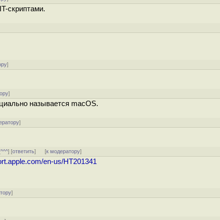
IT-скриптами.
ору
]
ору
]
ициально называется macOS.
ератору
]
[
^^^
] [
ответить
]
[
к модератору
]
port.apple.com/en-us/HT201341
атору
]
.