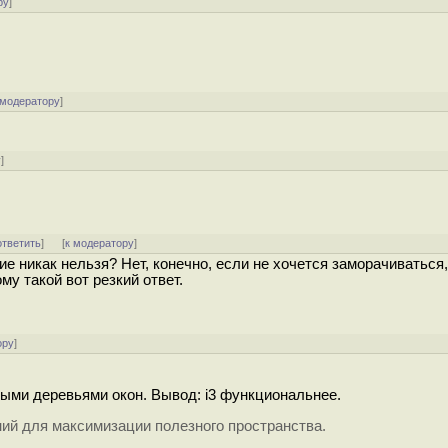
ру
]
 модератору
]
у
]
ответить
]
[
к модератору
]
 никак нельзя? Нет, конечно, если не хочется заморачиваться,
у такой вот резкий ответ.
ору
]
елыми деревьями окон. Вывод: i3 функциональнее.
ний для максимизации полезного пространства.