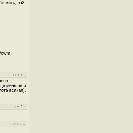
е жить, а i3
е/cwm.
+
–
/
+7
асно
ещё меньше и
ота всякая).
+
–
/
–7
+
–
/
+7