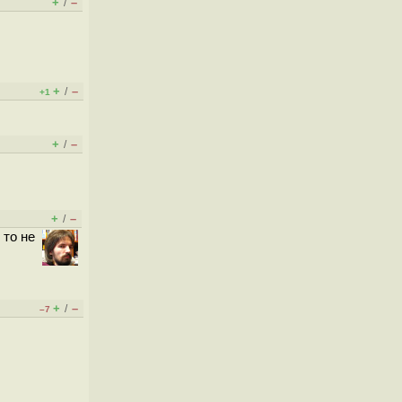
+
–
/
+
–
/
+1
+
–
/
+
–
/
 то не
+
–
/
–7