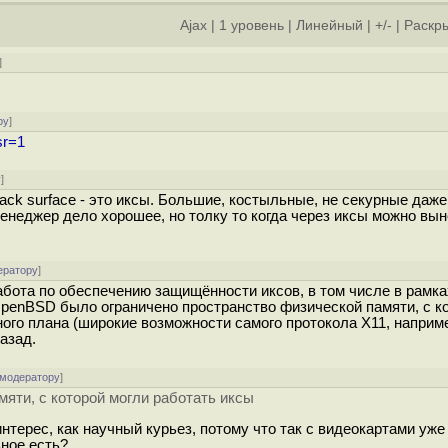
Ajax
|
1 уровень
|
Линейный
|
+/-
|
Раскры
]
ру
]
sr=1
у
]
ack surface - это иксы. Большие, костыльные, не секурные даже 
 менеджер дело хорошее, но толку то когда через иксы можно вы
ератору
]
ота по обеспечению защищённости иксов, в том числе в рамка
penBSD было ограничено пространство физической памяти, с к
ого плана (широкие возможности самого протокола X11, наприме
азад.
 модератору
]
яти, с которой могли работать иксы
нтерес, как научный курьез, потому что так с видеокартами уж
ьное есть?