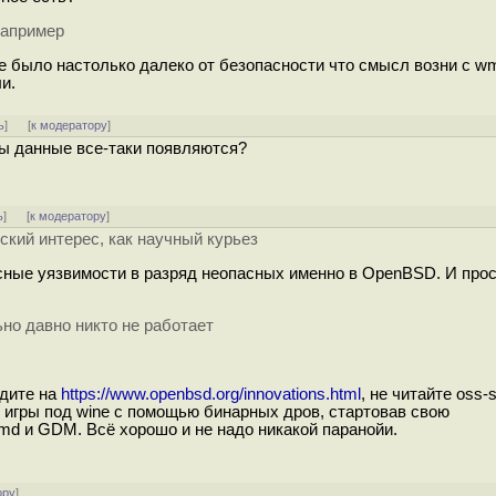
например
е было настолько далеко от безопасности что смысл возни с wm
и.
ь
]
[
к модератору
]
ы данные все-таки появляются?
ь
]
[
к модератору
]
ский интерес, как научный курьез
сные уязвимости в разряд неопасных именно в OpenBSD. И прос
ьно давно никто не работает
одите на
https://www.openbsd.org/innovations.html
, не читайте oss-s
 игры под wine с помощью бинарных дров, стартовав свою
d и GDM. Всё хорошо и не надо никакой паранойи.
ору
]