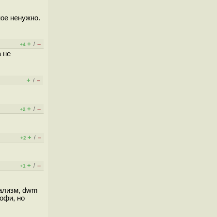
ное ненужно.
+
–
/
+4
а не
+
–
/
+
–
/
+2
+
–
/
+2
+
–
/
+1
ализм, dwm
рофи, но