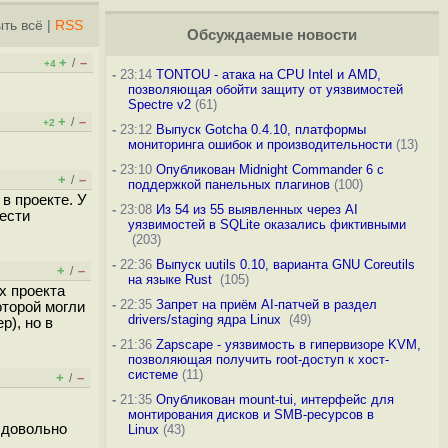
ть всё
|
RSS
Обсуждаемые новости
+
–
/
+4
-
23:14
TONTOU - атака на CPU Intel и AMD,
позволяющая обойти защиту от уязвимостей
Spectre v2
(61)
+
–
/
+2
-
23:12
Выпуск Gotcha 0.4.10, платформы
мониторинга ошибок и производительности
(13)
-
23:10
Опубликован Midnight Commander 6 c
+
–
/
поддержкой панельных плагинов
(100)
в проекте. У
-
23:08
Из 54 из 55 выявленных через AI
нести
уязвимостей в SQLite оказались фиктивными
(203)
-
22:36
Выпуск uutils 0.10, варианта GNU Coreutils
+
–
/
на языке Rust
(105)
х проекта
-
22:35
Запрет на приём AI-патчей в раздел
оторой могли
drivers/staging ядра Linux
(49)
р), но в
-
21:36
Zapscape - уязвимость в гипервизоре KVM,
позволяющая получить root-доступ к хост-
системе
(11)
+
–
/
-
21:35
Опубликован mount-tui, интерфейс для
монтирования дисков и SMB-ресурсов в
е довольно
Linux
(43)