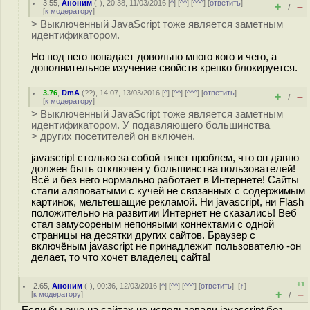
3.55
,
Аноним
(
-
), 20:38, 11/03/2016 [
^
] [
^^
] [
^^^
] [
ответить
]
+
–
/
[
к модератору
]
> Выключенный JavaScript тоже является заметным
идентификатором.
Но под него попадает довольно много кого и чего, а
дополнительное изучение свойств крепко блокируется.
3.76
,
DmA
(
??
), 14:07, 13/03/2016 [
^
] [
^^
] [
^^^
] [
ответить
]
+
–
/
[
к модератору
]
> Выключенный JavaScript тоже является заметным
идентификатором. У подавляющего большинства
> других посетителей он включен.
javascript столько за собой тянет проблем, что он давно
должен быть отключен у большинства пользователей!
Всё и без него нормально работает в Интернете! Сайты
стали аляповатыми с кучей не связанных с содержимым
картинок, мельтешащие рекламой. Ни javascript, ни Flash
положительно на развитии Интернет не сказались! Веб
стал замусореным непоняыми коннектами с одной
страницы на десятки других сайтов. Браузер с
включёным javascript не принадлежит пользователю -он
делает, то что хочет владелец сайта!
+1
2.65
,
Аноним
(
-
), 00:36, 12/03/2016 [
^
] [
^^
] [
^^^
] [
ответить
]
[
↑
]
+
–
[
к модератору
]
/