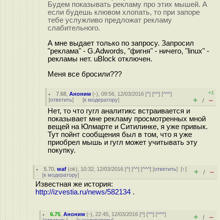
Будем показывать рекламу про этих мышей. А
если будешь клювом хлопать, то при запоре
тебе услужливо предложат рекламу
слабительного.
А мне выдает только по запросу. Запросил
"реклама" - G.Adwords, "фигня" - ничего, "linux" -
рекламы нет. uBlock отключен.
Меня все бросили???
+1
7.68
,
Аноним
(
-
), 09:56, 12/03/2016 [
^
] [
^^
] [
^^^
]
+
–
[
ответить
]
[
к модератору
]
/
Нет, то что гугл аналитикс встраивается и
показывает мне рекламу просмотренных мной
вещей на Юлмарте и Ситилинке, я уже привык.
Тут пойнт сообщения был в том, что я уже
приобрел мышь и гугл может учитывать эту
покупку.
5.70
,
waf
(
ok
), 10:32, 12/03/2016 [
^
] [
^^
] [
^^^
] [
ответить
]
[
↑
]
+
–
/
[
к модератору
]
Известная же история:
http://izvestia.ru/news/582134
.
6.75
,
Аноним
(
-
), 22:45, 12/03/2016 [
^
] [
^^
] [
^^^
]
+
–
/