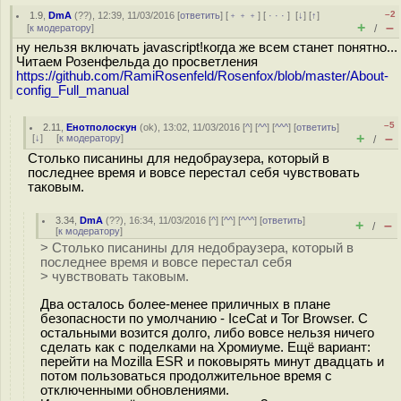
–2
1.9
,
DmA
(
??
), 12:39, 11/03/2016 [
ответить
] [
﹢﹢﹢
] [
· · ·
]
[
↓
] [
↑
]
+
–
[
к модератору
]
/
ну нельзя включать javascript!когда же всем станет понятно...
Читаем Розенфельда до просветления
https://github.com/RamiRosenfeld/Rosenfox/blob/master/About-
config_Full_manual
–5
2.11
,
Енотполоскун
(
ok
), 13:02, 11/03/2016 [
^
] [
^^
] [
^^^
] [
ответить
]
+
–
[
↓
] [
к модератору
]
/
Столько писанины для недобраузера, который в
последнее время и вовсе перестал себя чувствовать
таковым.
3.34
,
DmA
(
??
), 16:34, 11/03/2016 [
^
] [
^^
] [
^^^
] [
ответить
]
+
–
/
[
к модератору
]
> Столько писанины для недобраузера, который в
последнее время и вовсе перестал себя
> чувствовать таковым.
Два осталось более-менее приличных в плане
безопасности по умолчанию - IceCat и Tor Browser. С
остальными возится долго, либо вовсе нельзя ничего
сделать как с поделками на Хромиуме. Ещё вариант:
перейти на Mozilla ESR и поковырять минут двадцать и
потом пользоваться продолжительное время с
отключенными обновлениями.