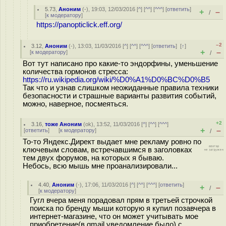
5.73
,
Аноним
(
-
), 19:03, 12/03/2016 [
^
] [
^^
] [
^^^
] [
ответить
]
+
–
/
[
к модератору
]
https://panopticlick.eff.org/
–2
3.12
,
Аноним
(
-
), 13:03, 11/03/2016 [
^
] [
^^
] [
^^^
] [
ответить
]
[
↑
]
+
–
[
к модератору
]
/
Вот тут написано про какие-то эндорфины, уменьшение
количества гормонов стресса:
https://ru.wikipedia.org/wiki/%D0%A1%D0%BC%D0%B5
Так что и узнав слишком неожиданные правила техники
безопасности и страшные варианты развития событий,
можно, наверное, посмеяться.
+2
3.16
,
тоже Аноним
(
ok
), 13:52, 11/03/2016 [
^
] [
^^
] [
^^^
]
+
–
[
ответить
]
[
к модератору
]
/
То-то Яндекс.Директ выдает мне рекламу ровно по
ключевым словам, встречавшимся в заголовках
тем двух форумов, на которых я бываю.
Небось, всю мышь мне проанализировали...
4.40
,
Аноним
(
-
), 17:06, 11/03/2016 [
^
] [
^^
] [
^^^
] [
ответить
]
+
–
/
[
к модератору
]
Гугл вчера меня порадовал прям в третьей строчкой
поиска по бренду мыши которую я купил позавчера в
интернет-магазине, что он может учитывать мое
приобретение(в gmail уведомление было) с