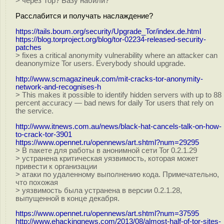
> через Тор? Базу набили?
Расслабится и получать наслаждение?
https://tails.boum.org/security/Upgrade_Tor/index.de.html
https://blog.torproject.org/blog/tor-02234-released-security-
patches
> fixes a critical anonymity vulnerability where an attacker can
deanonymize Tor users. Everybody should upgrade.
http://www.scmagazineuk.com/mit-cracks-tor-anonymity-
network-and-recognises-h
> This makes it possible to identify hidden servers with up to 88
percent accuracy — bad news for daily Tor users that rely on
the service.
http://www.itnews.com.au/news/black-hat-cancels-talk-on-how-
to-crack-tor-3901
https://www.opennet.ru/opennews/art.shtml?num=29295
> В пакете для работы в анонимной сети Tor 0.2.1.29
> устранена критическая уязвимость, которая может
привести к организации
> атаки по удаленному выполнению кода. Примечательно,
что похожая
> уязвимость была устранена в версии 0.2.1.28,
выпущенной в конце декабря.
https://www.opennet.ru/opennews/art.shtml?num=37595
http://www.ehackingnews.com/2013/08/almost-half-of-tor-sites-