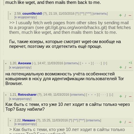
much like wget, and then mails them back to me.
2.59
,
count0krsk0
(
?
), 21:19, 11/03/2016 [
^
] [
^^
] [
^^^
] [
ответить
]
+
–
/
[
к модератору
]
>> I usually fetch web pages from other sites by sending mail
to a program (see git://git.gnu.org/womb/hacks.git) that fetches
them, much like wget, and then mails them back to me.
Гы, такие юзеры, которые смотрят wget-ом вообще на
перечет, поэтому их отдетектить ещё проще.
+1
1.20
,
Аноним
(
-
), 14:47, 11/03/2016 [
ответить
] [
﹢﹢﹢
] [
· · ·
]
[
↑
]
+
–
[
к модератору
]
/
на потенциальную возможность учёта особенностей
ковыряния в носу для идентификации пользователей Tor
Browser.
1.21
,
Retrosharer
(
?
), 14:49, 11/03/2016 [
ответить
] [
﹢﹢﹢
] [
· · ·
]
[
↓
]
+
–
/
[
к модератору
]
Как быть с теми, кто уже 10 лет ходит в сайты только через
Тор? Базу набили?
2.22
,
Нимано
(
?
), 15:25, 11/03/2016 [
^
] [
^^
] [
^^^
] [
ответить
]
+
–
/
[
к модератору
]
> Как быть с теми, кто уже 10 лет ходит в сайты только