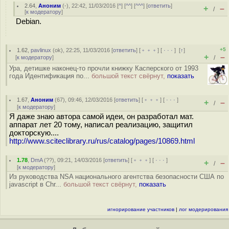
2.64
,
Аноним
(
-
), 22:42, 11/03/2016 [
^
] [
^^
] [
^^^
] [
ответить
]
+
–
/
[
к модератору
]
Debian.
+5
1.62
,
pavlinux
(
ok
), 22:25, 11/03/2016 [
ответить
] [
﹢﹢﹢
] [
· · ·
]
[
↑
]
+
–
[
к модератору
]
/
Ура, детишке наконец-то прочли книжку Касперского от 1993
года Идентификация по...
большой текст свёрнут,
показать
1.67
,
Аноним
(
67
), 09:46, 12/03/2016 [
ответить
] [
﹢﹢﹢
] [
· · ·
]
+
–
/
[
к модератору
]
Я даже знаю автора самой идеи, он разработал мат.
аппарат лет 20 тому, написал реализацию, защитил
докторскую....
http://www.sciteclibrary.ru/rus/catalog/pages/10869.html
1.78
,
DmA
(
??
), 09:21, 14/03/2016 [
ответить
] [
﹢﹢﹢
] [
· · ·
]
+
–
/
[
к модератору
]
Из руководства NSA национального агентства безопасности США по
javascript в Chr...
большой текст свёрнут,
показать
игнорирование участников
|
лог модерирования