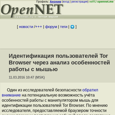
Профиль:
Аноним
(
вход
|
регистрация
)
неRU
opennet.me
[
новости
/
+++
|
форум
|
теги
|
]
Идентификация пользователей Tor
Browser через анализ особенностей
работы с мышью
11.03.2016 10:47 (MSK)
Один из исследователей безопасности
обратил
внимание
на потенциальную возможность учёта
особенностей работы с манипулятором мышь для
идентификации пользователей Tor Browser. По мнению
исследователя, предоставляемой браузером точности