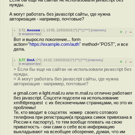
Если бы еще на сайтах не использовали javascript без
нужды.
А могут работать без javascript сайты, где нужна
авторизация - например, почтовые?
3.72
,
Аноним
(
-
), 13:05, 12/03/2016 [
^
] [
^^
] [
^^^
] [
ответить
]
+
–
/
[
к модератору
]
Вот и выросло поколение... form
action="
https://example.com/auth"
method="POST", и все
дела.
3.77
,
DmA
(
??
), 14:23, 13/03/2016 [
^
] [
^^
] [
^^^
] [
ответить
]
+
–
/
[
к модератору
]
> Если бы еще на сайтах не использовали javascript без
нужды.
> А могут работать без javascript сайты, где нужна
авторизация - например, почтовые?
и gmail.com и light.mail.ru или m.mail.ru отлично работают
без javascript. Соцсети подсели на использование
xmlhttprequest с их бесконечными страницами, но это их
проблемы!
Те, кто вводит в соцсетях номер своего сотового
телефона при регистрации(а продажа симок привязана в
России к паспорту), то тем вообще плевать на свою
приватность - они сами о себе всю информацию
выкладывают на всеобщее обозрение, думая, что им