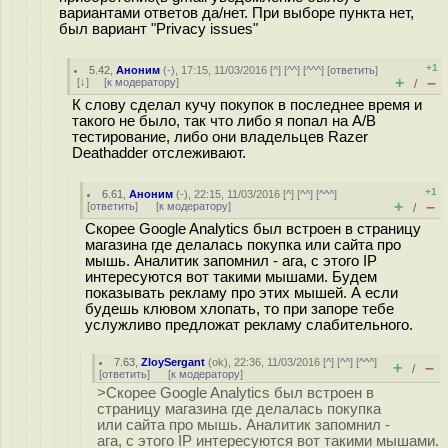
вариантами ответов да/нет. При выборе пункта нет,
был вариант "Privacy issues"
+1
5.42
,
Аноним
(
-
), 17:15, 11/03/2016 [
^
] [
^^
] [
^^^
] [
ответить
]
+
–
[
↓
] [
к модератору
]
/
К слову сделал кучу покупок в последнее время и
такого не было, так что либо я попал на А/В
тестирование, либо они владельцев Razer
Deathadder отслеживают.
+1
6.61
,
Аноним
(
-
), 22:15, 11/03/2016 [
^
] [
^^
] [
^^^
]
+
–
[
ответить
]
[
к модератору
]
/
Скорее Google Analytics был встроен в страницу
магазина где делалась покупка или сайта про
мышь. Аналитик запомнил - ага, с этого IP
интересуются вот такими мышами. Будем
показывать рекламу про этих мышей. А если
будешь клювом хлопать, то при запоре тебе
услужливо предложат рекламу слабительного.
7.63
,
ZloySergant
(
ok
), 22:36, 11/03/2016 [
^
] [
^^
] [
^^^
]
+
–
/
[
ответить
]
[
к модератору
]
>Скорее Google Analytics был встроен в
страницу магазина где делалась покупка
или сайта про мышь. Аналитик запомнил -
ага, с этого IP интересуются вот такими мышами.