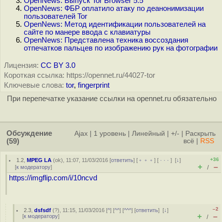
OpenNews: Выпуск Tor Browser 5.5
OpenNews: ФБР оплатило атаку по деанонимизации
пользователей Tor
OpenNews: Метод идентификации пользователей на
сайте по манере ввода с клавиатуры
OpenNews: Представлена техника воссоздания
отпечатков пальцев по изображению рук на фотографии
Лицензия:
CC BY 3.0
Короткая ссылка: https://opennet.ru/44027-tor
Ключевые слова:
tor
,
fingerprint
При перепечатке указание ссылки на opennet.ru обязательно
Обсуждение
Ajax
|
1 уровень
|
Линейный
|
+/-
|
Раскрыть
(59)
всё
|
RSS
+36
1.2
,
MPEG LA
(
ok
), 11:07, 11/03/2016 [
ответить
] [
﹢﹢﹢
] [
· · ·
]
[
↓
]
+
–
[
к модератору
]
/
https://imgflip.com/i/10ncvd
–2
2.3
,
dsfsdf
(
?
), 11:15, 11/03/2016 [
^
] [
^^
] [
^^^
] [
ответить
]
[
↓
]
+
–
[
к модератору
]
/