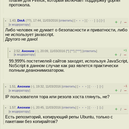
плагин для Firefox, который включает поддержку gopher
протокола.
1.43
,
DmA
(
??
), 17:44, 11/03/2016 [
ответить
] [
﹢﹢﹢
] [
· · ·
]
[
↓
] [
↑
]
+
–
/
[
к модератору
]
Либо человек не думает о безопасности и приватности, либо
не использует javascript.
Другого не дано!
+1
2.52
,
Аноним
(
-
), 20:09, 11/03/2016 [
^
] [
^^
] [
^^^
] [
ответить
]
+
–
[
к модератору
]
/
99.999% постетиелей сайтов заходят, используя JavaScript,
NoScript в данном случае как раз явлется практически
полным деанонимизатором.
–1
1.51
,
Аноним
(
-
), 19:32, 11/03/2016 [
ответить
] [
﹢﹢﹢
] [
· · ·
]
[
↑
]
+
–
[
к модератору
]
/
IP пользователя тора или резолв хоста глянуть, не?
1.57
,
Аноним
(
-
), 20:45, 11/03/2016 [
ответить
] [
﹢﹢﹢
] [
· · ·
]
[
↓
]
+
–
/
[
к модератору
]
Есть репозиторий, копирующий репы Ubuntu, только с
пакетами без копирайтов?