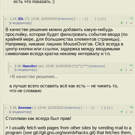
есть что показать :)
+1
1.14
,
IZh.
(
?
), 13:36, 11/03/2016 [
ответить
] [
﹢﹢﹢
] [
· · ·
]
[
↓
] [
↑
]
+
–
[
к модератору
]
/
В качестве решения можно добавить какую-нибудь
прослойку, которая будет фильтровать события ввода (по
крайней мере, для большинства элементов страницы).
Например, никаких лишних MouseOver'ов. Click всегда в
центр кнопки или ссылки, задержка между вводимыми
символами всегда кратна некоему интервалу и т.п.
+1
2.26
,
Нанобот
(
ok
), 15:58, 11/03/2016 [
^
] [
^^
] [
^^^
] [
ответить
]
+
–
[
к модератору
]
/
>В качестве решения...
а лучше всего оставить всё как есть -- не чинить то,
что не сломано
+6
1.15
,
Аноним
(
-
), 13:44, 11/03/2016 [
ответить
] [
﹢﹢﹢
] [
· · ·
]
[
↓
] [
↑
]
+
–
[
к модератору
]
/
Столлман как всегда был прав!
> I usually fetch web pages from other sites by sending mail to a
program (see git://git.gnu.org/womb/hacks.git) that fetches them,