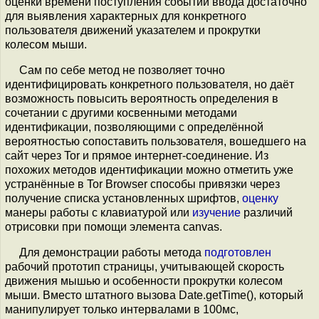
оценки времени поступления событий ввода достаточно
для выявления характерных для конкретного
пользователя движений указателем и прокрутки
колесом мыши.
Сам по себе метод не позволяет точно
идентифицировать конкретного пользователя, но даёт
возможность повысить вероятность определения в
сочетании с другими косвенными методами
идентификации, позволяющими с определённой
вероятностью сопоставить пользователя, вошедшего на
сайт через Tor и прямое интернет-соединение. Из
похожих методов идентификации можно отметить уже
устранённые в Tor Browser способы привязки через
получение списка установленных шрифтов,
оценку
манеры работы с клавиатурой или
изучение
различий
отрисовки при помощи элемента canvas.
Для демонстрации работы метода
подготовлен
рабочий прототип страницы, учитывающей скорость
движения мышью и особенности прокрутки колесом
мыши. Вместо штатного вызова Date.getTime(), который
манипулирует только интервалами в 100мс,