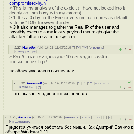
compromised-by.h
> This is my analysis of the exploit ( I have not looked into it
deeply as I am busy with my exams)
> 1. It is a 0 day for the Firefox version that comes as default
with the "TOR Browser Bundle"
> 3.It also manages to gather the Real IP of the user and
possibly execute a malicious payload that might give the
attacker full access to the system.
2.27
,
Нанобот
(
ok
), 16:01, 11/03/2016 [
^
] [
^^
] [
^^^
] [
ответить
]
+
–
/
[
к модератору
]
> Как быть с теми, кто уже 10 лет ходит в сайты
только через Тор?
их обоих уже давно вычислили
+4
3.32
,
АнонимХ
(
ok
), 16:14, 11/03/2016 [
^
] [
^^
] [
^^^
] [
ответить
]
+
–
[
к модератору
]
/
это оказался один и тот же человек
1.23
,
Аноним
(
-
), 15:25, 11/03/2016 [
ответить
] [
﹢﹢﹢
] [
· · ·
]
[
↓
] [
↑
]
+
–
/
[
к модератору
]
Придётся учиться работать без мыши. Как Дмитрий Бачило в
обзоре Windows 3.11.