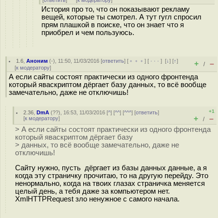
[
ответить
]
[
к модератору
]
История про то, что он показывают рекламу
вещей, которые ты смотрел. А тут гугл спросил
прям плашкой в поиске, что он знает что я
приобрел и чем пользуюсь.
1.6
,
Аноним
(
-
), 11:50, 11/03/2016 [
ответить
] [
﹢﹢﹢
] [
· · ·
]
[
↓
] [
↑
]
+
–
/
[
к модератору
]
А если сайты состоят практически из одного фронтенда
который яваскриптом дёргает базу данных, то всё вообще
замечательно, даже не отключишь!
+1
2.36
,
DmA
(
??
), 16:53, 11/03/2016 [
^
] [
^^
] [
^^^
] [
ответить
]
+
–
[
к модератору
]
/
> А если сайты состоят практически из одного фронтенда
который яваскриптом дёргает базу
> данных, то всё вообще замечательно, даже не
отключишь!
Сайту нужно, пусть дёргает из базы данных данные, а я
когда эту страничку прочитаю, то на другую перейду. Это
ненормально, когда на твоих глазах страничка меняется
целый день, а тебя даже за компьютером нет.
XmlHTTPRequest зло ненужное с самого начала.