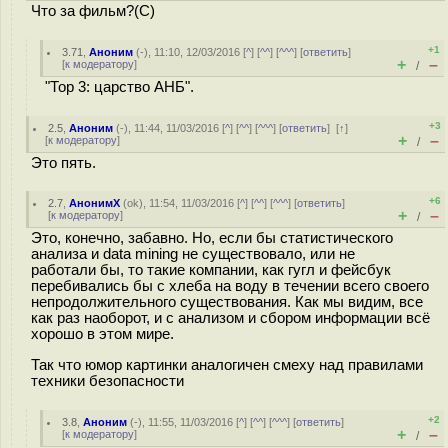
Что за фильм?(С)
+1
3.71
,
Аноним
(
-
), 11:10, 12/03/2016 [
^
] [
^^
] [
^^^
] [
ответить
]
+
–
[
к модератору
]
/
"Тор 3: царство АНБ".
+3
2.5
,
Аноним
(
-
), 11:44, 11/03/2016 [
^
] [
^^
] [
^^^
] [
ответить
]
[
↑
]
+
–
[
к модератору
]
/
Это пять.
+6
2.7
,
АнонимХ
(
ok
), 11:54, 11/03/2016 [
^
] [
^^
] [
^^^
] [
ответить
]
+
–
[
к модератору
]
/
Это, конечно, забавно. Но, если бы статистического
анализа и data mining не существовало, или не
работали бы, то такие компании, как гугл и фейсбук
перебивались бы с хлеба на воду в течении всего своего
непродолжительного существования. Как мы видим, все
как раз наоборот, и с анализом и сбором информации всё
хорошо в этом мире.
Так что юмор картинки аналогичен смеху над правилами
техники безопасности
+2
3.8
,
Аноним
(
-
), 11:55, 11/03/2016 [
^
] [
^^
] [
^^^
] [
ответить
]
+
–
[
к модератору
]
/