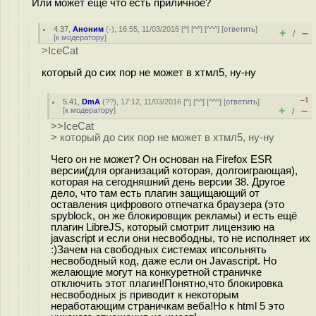
Или может ещё что есть приличное?
4.37
,
Аноним
(
-
), 16:55, 11/03/2016 [
^
] [
^^
] [
^^^
] [
ответить
]
+
–
/
[
к модератору
]
>IceCat
который до сих пор не может в хтмл5, ну-ну
–1
5.41
,
DmA
(
??
), 17:12, 11/03/2016 [
^
] [
^^
] [
^^^
] [
ответить
]
+
–
[
к модератору
]
/
>>IceCat
> который до сих пор не может в хтмл5, ну-ну
Чего он не может? Он основан на Firefox ESR
версии(для организаций которая, долгоиграющая),
которая на сегодняшний день версии 38. Другое
дело, что там есть плагин защищающий от
оставления цифрового отпечатка браузера (это
spyblock, он же блокировщик рекламы) и есть ещё
плагин LibreJS, который смотрит лицензию на
javascript и если они несвободны, то не исполняет их
:)Зачем на свободных системах ипсольнять
несвободный код, даже если он Javascript. Но
желающие могут на конкуретной страничке
отключить этот плагин!Понятно,что блокировка
несвободных js приводит к некоторым
неработающим страничкам веба!Но к html 5 это