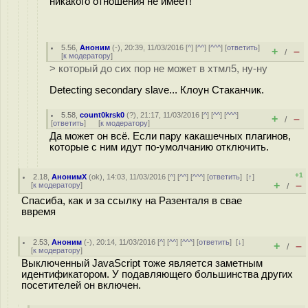
никакого отношения не имеет!
5.56
,
Аноним
(
-
), 20:39, 11/03/2016 [
^
] [
^^
] [
^^^
] [
ответить
]
+
–
/
[
к модератору
]
> который до сих пор не может в хтмл5, ну-ну
Detecting secondary slave... Клоун Стаканчик.
5.58
,
count0krsk0
(
?
), 21:17, 11/03/2016 [
^
] [
^^
] [
^^^
]
+
–
/
[
ответить
]
[
к модератору
]
Да может он всё. Если пару какашечных плагинов,
которые с ним идут по-умолчанию отключить.
+1
2.18
,
АнонимХ
(
ok
), 14:03, 11/03/2016 [
^
] [
^^
] [
^^^
] [
ответить
]
[
↑
]
+
–
[
к модератору
]
/
Спасиба, как и за ссылку на Разенталя в свае
ввремя
2.53
,
Аноним
(
-
), 20:14, 11/03/2016 [
^
] [
^^
] [
^^^
] [
ответить
]
[
↓
]
+
–
/
[
к модератору
]
Выключенный JavaScript тоже является заметным
идентификатором. У подавляющего большинства других
посетителей он включен.