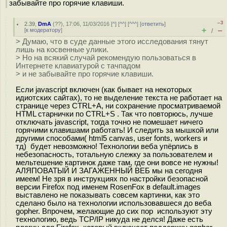
забывайте про горячие клавиши.
–3
2.39
,
DmA
(
??
), 17:06, 11/03/2016 [
^
] [
^^
] [
^^^
] [
ответить
]
+
–
[
к модератору
]
/
> Думаю, что в суде данные этого исследования тянут
лишь на косвенные улики.
> Но на всякий случай рекомендую пользоваться в
Интернете клавиатурой с тачпадом
> и не забывайте про горячие клавиши.
Если javascript включен (как бывает на некоторых
идиотских сайтах), то не выделение текста не работает на
странице через CTRL+A, ни сохранение просматриваемой
HTML старнички по CTRL+S . Так что повторюсь, лучше
отключать javascript, тогда точно не помешает ничего
горячими клавишами работать! И следить за мышкой или
другими способами( html5 canvas, user fonts, workers и
тд) будет невозможно! Технологии веба упёрлись в
небезопасность, тотальную слежку за пользователем и
мельтешение картинок даже там, где они вовсе не нужны!
АЛЯПОВАТЫЙ И ЗАГАЖЕННЫЙ ВЕБ мы на сегодня
имеем! Не зря в инструкциях по настройки безопасной
версии Firefox под именем RosenFox в default.images
выставлено не показывать совсем картинки, как это
сделано было на технологии использовавшеся до веба
gopher. Впрочем, желающие до сих пор используют эту
технологию, ведь TCP/IP никуда не делся! Даже есть