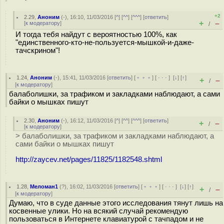
+2
2.29
,
Аноним
(
-
), 16:10, 11/03/2016 [
^
] [
^^
] [
^^^
] [
ответить
]
+
–
[
к модератору
]
/
И тогда тебя найдут с вероятностью 100%, как
"единственного-кто-не-пользуется-мышкой-и-даже-
тачскрином"!
1.24
,
Аноним
(
-
), 15:41, 11/03/2016 [
ответить
] [
﹢﹢﹢
] [
· · ·
]
[
↓
] [
↑
]
+
–
/
[
к модератору
]
балаболишки, за трафиком и закладками наблюдают, а сами
байки о мышках пишут
2.30
,
Аноним
(
-
), 16:12, 11/03/2016 [
^
] [
^^
] [
^^^
] [
ответить
]
+
–
/
[
к модератору
]
> балаболишки, за трафиком и закладками наблюдают, а
сами байки о мышках пишут
http://zaycev.net/pages/11825/1182548.shtml
1.28
,
Меломан1
(
?
), 16:02, 11/03/2016 [
ответить
] [
﹢﹢﹢
] [
· · ·
]
[
↓
] [
↑
]
+
–
/
[
к модератору
]
Думаю, что в суде данные этого исследования тянут лишь на
косвенные улики. Но на всякий случай рекомендую
пользоваться в Интернете клавиатурой с тачпадом и не