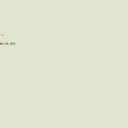
–1
Мрт-16, (
58
)