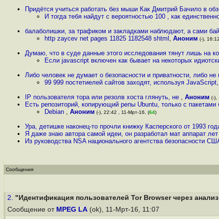
Придётся учиться работать без мыши Как Дмитрий Бачило в об
И тогда тебя найдут с вероятностью 100 , как единственн
балаболишки, за трафиком и закладками наблюдают, а сами ба
http zaycev net pages 11825 1182548 shtml
,
Аноним
(-), 16:1
Думаю, что в суде данные этого исследования тянут лишь на к
Если javascript включен как бывает на некоторых идиотск
Либо человек не думает о безопасности и приватности, либо не 
99 999 постетиелей сайтов заходят, используя JavaScript,
IP пользователя тора или резолв хоста глянуть, не
,
Аноним
(-),
Есть репозиторий, копирующий репы Ubuntu, только с пакетами
Debian
,
Аноним
(-), 22:42 , 11-Мрт-16, (
64
)
Ура, детишке наконец-то прочли книжку Касперского от 1993 го
Я даже знаю автора самой идеи, он разработал мат аппарат лет 
Из руководства NSA национального агентства безопасности США п
Сообщения
2.
"Идентификация пользователей Tor Browser через анализ 
Сообщение от
MPEG LA
(ok), 11-Мрт-16, 11:07