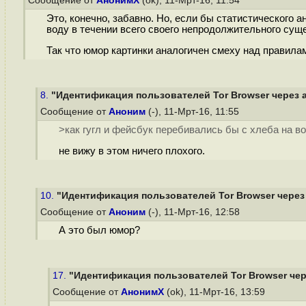
Сообщение от
АнонимХ
(ok), 11-Мрт-16, 11:54
Это, конечно, забавно. Но, если бы статистического а
воду в течении всего своего непродолжительного суще
Так что юмор картинки аналогичен смеху над правила
8.
"Идентификация пользователей Tor Browser через а
Сообщение от
Аноним
(-), 11-Мрт-16, 11:55
>как гугл и фейсбук перебивались бы с хлеба на в
не вижу в этом ничего плохого.
10.
"Идентификация пользователей Tor Browser через 
Сообщение от
Аноним
(-), 11-Мрт-16, 12:58
А это был юмор?
17.
"Идентификация пользователей Tor Browser чере
Сообщение от
АнонимХ
(ok), 11-Мрт-16, 13:59