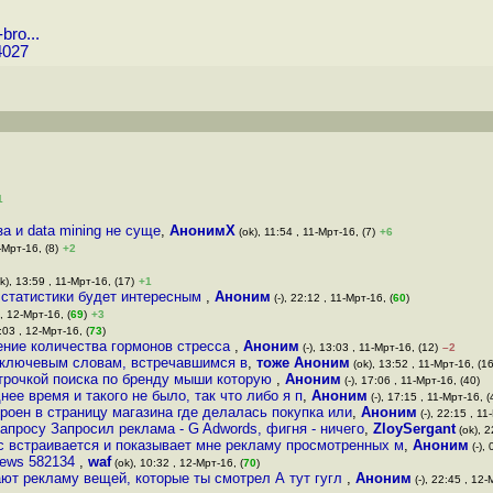
bro...
4027
1
а и data mining не суще
,
АнонимХ
(ok), 11:54 , 11-Мрт-16, (7)
+6
1-Мрт-16, (8)
+2
k), 13:59 , 11-Мрт-16, (17)
+1
 статистики будет интересным
,
Аноним
(-), 22:12 , 11-Мрт-16, (
60
)
, 12-Мрт-16, (
69
)
+3
9:03 , 12-Мрт-16, (
73
)
ение количества гормонов стресса
,
Аноним
(-), 13:03 , 11-Мрт-16, (12)
–2
о ключевым словам, встречавшимся в
,
тоже Аноним
(ok), 13:52 , 11-Мрт-16, (16
строчкой поиска по бренду мыши которую
,
Аноним
(-), 17:06 , 11-Мрт-16, (40)
ее время и такого не было, так что либо я п
,
Аноним
(-), 17:15 , 11-Мрт-16, (
троен в страницу магазина где делалась покупка или
,
Аноним
(-), 22:15 , 11
апросу Запросил реклама - G Adwords, фигня - ничего
,
ZloySergant
(ok), 2
икс встраивается и показывает мне рекламу просмотренных м
,
Аноним
(-),
 news 582134
,
waf
(ok), 10:32 , 12-Мрт-16, (
70
)
ают рекламу вещей, которые ты смотрел А тут гугл
,
Аноним
(-), 22:45 , 12-