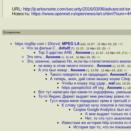
URL:
http://jcarlosnorte.com/security/2016/03/06/advanced-tor-
Новость:
https://www.opennet.ru/opennews/art.shtml?num=4
Оглавление
https imgflip com i 10ncvd
,
MPEG LA
(ok), 11:07 , 11-Мрт-16, (2)
+36
Что за фильм С
,
dsfsdf
(?), 11:15 , 11-Мрт-16, (3)
–2
Тор 3 царство АНБ
,
Аноним
(-), 11:10 , 12-Мрт-16, (
71
)
+
Это пять
,
Аноним
(-), 11:44 , 11-Мрт-16, (5)
+3
Это, конечно, забавно Но, если бы статистического анализ
не вижу в этом ничего плохого
,
Аноним
(-), 11:55 , 1
А это был юмор
,
Аноним
(-), 12:58 , 11-Мрт-16, (10)
+2
Такого поворота я не предвидел
,
АнонимХ
(o
А теперь, анон, дай свою мышку кошке Сбор
Чтобы и кошку под удар
,
waf
(ok), 10:29 
https panopticlick eff org
,
Аноним
(-), 1
Вот тут написано про какие-то эндорфины, уменьш
То-то Яндекс Директ выдает мне рекламу ровно п
Гугл вчера меня порадовал прям в третьей 
К слову сделал кучу покупок в последн
Скорее Google Analytics был вс
А мне выдает только по з
Нет, то что гугл аналит
Известная же история http izvestia ru
История про то, что он показыв