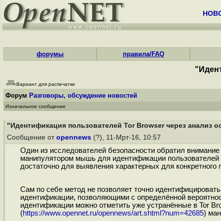
НОВ
форумы
правила/FAQ
"Идент
Вариант для распечатки
Форум
Разговоры, обсуждение новостей
Изначальное сообщение
"Идентификация пользователей Tor Browser через анализ ос
Сообщение от
opennews
(?), 11-Мрт-16, 10:57
Один из исследователей безопасности обратил внимание 
манипулятором мышь для идентификации пользователей T
достаточно для выявления характерных для конкретного 
Сам по себе метод не позволяет точно идентифицировать
идентификации, позволяющими с определённой вероятност
идентификации можно отметить уже устранённые в Tor Br
(
https://www.opennet.ru/opennews/art.shtml?num=42685
) ма