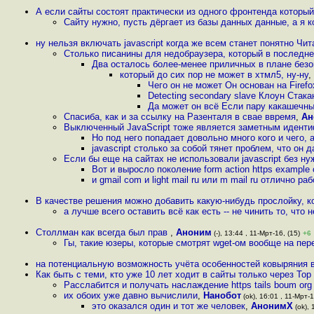
А если сайты состоят практически из одного фронтенда который
Сайту нужно, пусть дёргает из базы данных данные, а я к
ну нельзя включать javascript когда же всем станет понятно Ч
Столько писанины для недобраузера, который в последне
Два осталось более-менее приличных в плане безо
который до сих пор не может в хтмл5, ну-ну
,
Чего он не может Он основан на Firef
Detecting secondary slave Клоун Стак
Да может он всё Если пару какашечны
Спасиба, как и за ссылку на Разенталя в свае ввремя
,
Ан
Выключенный JavaScript тоже является заметным идент
Но под него попадает довольно много кого и чего,
javascript столько за собой тянет проблем, что он
Если бы еще на сайтах не использовали javascript без н
Вот и выросло поколение form action https example
и gmail com и light mail ru или m mail ru отлично ра
В качестве решения можно добавить какую-нибудь прослойку, к
а лучше всего оставить всё как есть -- не чинить то, что 
Столлман как всегда был прав
,
Аноним
(-), 13:44 , 11-Мрт-16, (15)
+6
Гы, такие юзеры, которые смотрят wget-ом вообще на пере
на потенциальную возможность учёта особенностей ковыряния 
Как быть с теми, кто уже 10 лет ходит в сайты только через То
Расслабится и получать наслаждение https tails boum org
их обоих уже давно вычислили
,
Нанобот
(ok), 16:01 , 11-Мрт-1
это оказался один и тот же человек
,
АнонимХ
(ok), 