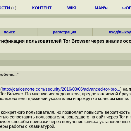
ОСТИ
(
+
)
КОНТЕНТ
WIKI
MAN'ы
ФО
поиск
регистрация
вход/выхо
ификация пользователей Tor Browser через анализ особ
обенн..."
(
http://jcarlosnorte.com/security/2016/03/06/advanced-tor-bro...
) на
or Browser. По мнению исследователя, предоставляемой брауз
пользователя движений указателем и прокрутки колесом мыши.
 конкретного пользователя, но позволяет повысить вероятность
ью сопоставить пользователя, вошедшего на сайт через Tor и 
owser способы привязки через получение списка установленны
неры работы с клавиатурой.