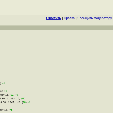
Ответить
|
Правка
|
Cообщить модератору
)
+2
42)
+1
-Мрт-16, (
61
)
+1
2:36 , 11-Мрт-16, (
63
)
 09:56 , 12-Мрт-16, (
68
)
+1
Мрт-16, (
75
)