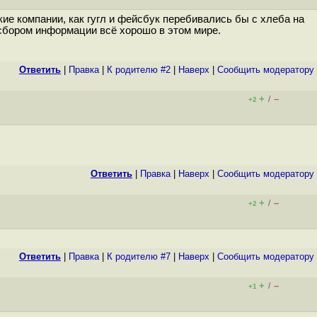
акие компании, как гугл и фейсбук перебивались бы с хлеба на
и сбором информации всё хорошо в этом мире.
Ответить
|
Правка
|
К родителю #2
|
Наверх
|
Cообщить модератору
+
–
/
+2
Ответить
|
Правка
|
Наверх
|
Cообщить модератору
+
–
/
+2
Ответить
|
Правка
|
К родителю #7
|
Наверх
|
Cообщить модератору
+
–
/
+1