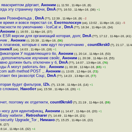
 яваскриптом дёргает
,
Аноним
(-), 11:50 , 11-Мрт-16, (6)
огда эту страничку прочи
,
DmA
(??), 16:53 , 11-Мрт-16, (36)
+1
итаем Розенфельда
,
DmA
(??), 12:39 , 11-Мрт-16, (9)
–2
е время и вовсе перестал се
,
Енотполоскун
(ok), 13:02 , 11-Мрт-16, (11)
–5
пасности по умолчанию - IceCat и
,
DmA
(??), 16:34 , 11-Мрт-16, (34)
Аноним
(-), 16:55 , 11-Мрт-16, (37)
ox ESR версии для организаций которая, долг
,
DmA
(??), 17:12 , 11-Мрт-16, (41)
анчик
,
Аноним
(-), 20:39 , 11-Мрт-16, (
56
)
х плагинов, которые с ним идут по-умолчанию
,
count0krsk0
(?), 21:17 , 11-
онимХ
(ok), 14:03 , 11-Мрт-16, (18)
+1
ификатором У подавляющего бо
,
Аноним
(-), 20:14 , 11-Мрт-16, (53)
 а дополнительное изучение свойс
,
Аноним
(-), 20:38 , 11-Мрт-16, (55)
 давно должен быть отключен у б
,
DmA
(??), 14:07 , 13-Мрт-16, (
76
)
ужды А могут работать без
,
Аноним
(-), 00:36 , 12-Мрт-16, (
65
)
+1
 com auth method POST ,
,
Аноним
(-), 13:05 , 12-Мрт-16, (
72
)
ботают без javascript Соцс
,
DmA
(??), 14:23 , 13-Мрт-16, (
77
)
оторая будет фильтров
,
IZh.
(?), 13:36 , 11-Мрт-16, (14)
+1
не сломано
,
Нанобот
(ok), 15:58 , 11-Мрт-16, (26)
+1
чет, поэтому их отдетекти
,
count0krsk0
(?), 21:19 , 11-Мрт-16, (
59
)
в носу для идентификац
,
Аноним
(-), 14:47 , 11-Мрт-16, (20)
+1
р Базу набили
,
Retrosharer
(?), 14:49 , 11-Мрт-16, (21)
 security Upgrade_Tor
,
Нимано
(?), 15:25 , 11-Мрт-16, (22)
6, (27)
16:14 , 11-Мрт-16, (32)
+4