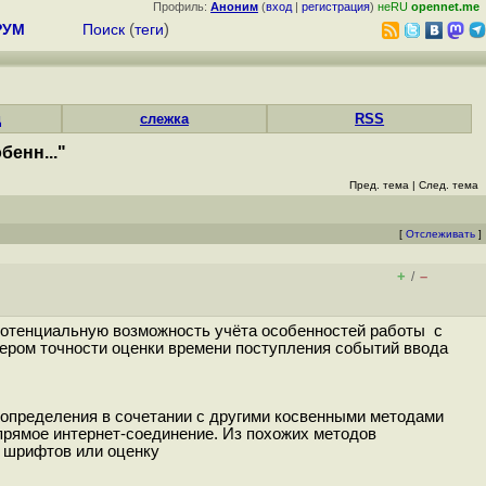
Профиль:
Аноним
(
вход
|
регистрация
)
неRU
opennet.me
РУМ
Поиск
(
теги
)
д
слежка
RSS
енн..."
Пред. тема
|
След. тема
[
Отслеживать
]
+
–
/
 потенциальную возможность учёта особенностей работы с
ером точности оценки времени поступления событий ввода
 определения в сочетании с другими косвенными методами
прямое интернет-соединение. Из похожих методов
х шрифтов или оценку