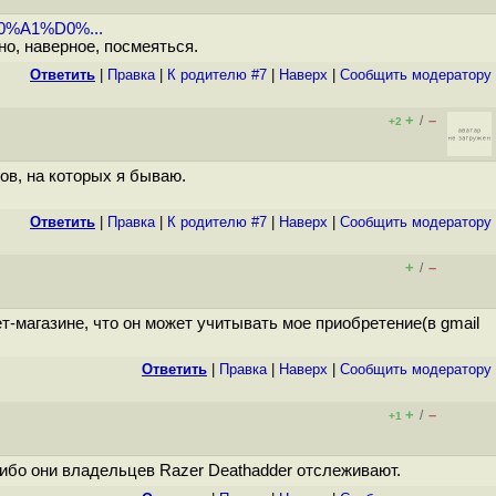
/%D0%A1%D0%...
о, наверное, посмеяться.
Ответить
|
Правка
|
К родителю #7
|
Наверх
|
Cообщить модератору
+
–
/
+2
ов, на которых я бываю.
Ответить
|
Правка
|
К родителю #7
|
Наверх
|
Cообщить модератору
+
–
/
т-магазине, что он может учитывать мое приобретение(в gmail
Ответить
|
Правка
|
Наверх
|
Cообщить модератору
+
–
/
+1
 либо они владельцев Razer Deathadder отслеживают.