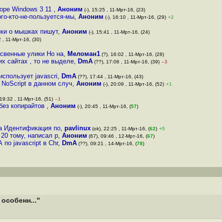
зоре Windows 3 11
,
Аноним
(-), 15:25 , 11-Мрт-16, (23)
ого-кто-не-пользуется-мы
,
Аноним
(-), 16:10 , 11-Мрт-16, (29)
+2
йки о мышках пишут
,
Аноним
(-), 15:41 , 11-Мрт-16, (24)
2 , 11-Мрт-16, (30)
освенные улики Но на
,
Меломан1
(?), 16:02 , 11-Мрт-16, (28)
их сайтах , то не выделе
,
DmA
(??), 17:06 , 11-Мрт-16, (39)
–3
использует javascri
,
DmA
(??), 17:44 , 11-Мрт-16, (43)
 NoScript в данном случ
,
Аноним
(-), 20:09 , 11-Мрт-16, (52)
+1
 19:32 , 11-Мрт-16, (51)
–1
 без копирайтов
,
Аноним
(-), 20:45 , 11-Мрт-16, (
57
)
да Идентификация по
,
pavlinux
(ok), 22:25 , 11-Мрт-16, (
62
)
+5
20 тому, написал р
,
Аноним
(67), 09:46 , 12-Мрт-16, (
67
)
о javascript в Chr
,
DmA
(??), 09:21 , 14-Мрт-16, (
78
)
особенн..."