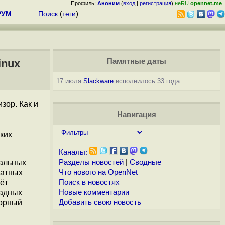
Профиль:
Аноним
(
вход
|
регистрация
)
неRU
opennet.me
РУМ
Поиск
(
теги
)
inux
Памятные даты
17 июля
Slackware
исполнилось 33 года
зор. Как и
Навигация
ких
Каналы:
уальных
Разделы новостей
|
Сводные
ратных
Что нового на OpenNet
ёт
Поиск в новостях
ладных
Новые комментарии
сорный
Добавить свою новость