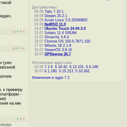
 такой
Дистрибутивы:
05.08
Tails 7.10.1
задач,
04.08
Deepin 25.2.1
03.08
Azure Linux 3.0.20260803
01.08
NetBSD 11.0
24.07
Ubuntu Touch 24.04 2.0
+
–
/
–1
23.07
Solaris 11.4 SRU94
21.07
Omarchy 3.8.4
19.07
Chrome OS 150.0.7871.150
17.07
Whonix 18.2.1.9
+
–
/
–1
16.07
SteamOS 3.8.15
16.07
OPNsense 26.7
и (уже
Актуальные ядра Linux:
03.08
7.1.6
,
6.18.42
,
6.12.101
,
6.6.148
сквозной
30.07
6.1.180
,
5.15.213
,
5.10.262
прочем
Изменения в ядре 7.2
, к примеру
платформ -
ия)
ения на мм
+
–
/
ывода.