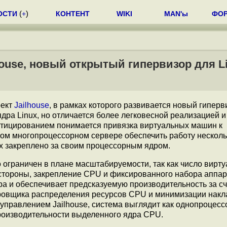
ОСТИ
(
+
)
КОНТЕНТ
WIKI
MAN'ы
ФО
ouse, новый открытый гипервизор для L
ект
Jailhouse
, в рамках которого развивается новый гиперви
дра Linux, но отличается более легковесной реализацией и
ртицированием понимается привязка виртуальных машин к
ом многопроцессорном сервере обеспечить работу несколь
х закреплено за своим процессорным ядром.
 ограничен в плане масштабируемости, так как число вирт
 стороны, закрепление CPU и фиксированного набора аппа
а и обеспечивает предсказуемую производительность за сч
ровщика распределения ресурсов CPU и минимизации нак
 управлением Jailhouse, система выглядит как однопроцес
роизводительности выделенного ядра CPU.