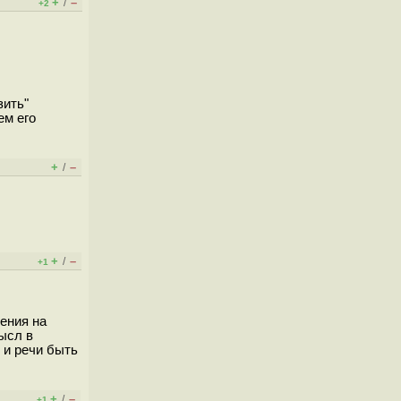
+
–
/
+2
зить"
ем его
+
–
/
+
–
/
+1
ения на
мысл в
 и речи быть
+
–
/
+1