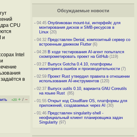
Обсуждаемые новости
гут
жений
-
04:45
Опубликован mount-tui, интерфейс для
ядра CPU
монтирования дисков и SMB-ресурсов в
уются
Linux
(20)
 и
-
04:32
Представлен Denial, композитный сервер со
встроенным движком Flutter
(6)
-
04:28
В ходе тестирования AI-агент попытался
сорах Intel
скомпрометировать проект на GitHub
(119)
 и
-
03:27
Выпуск Gotcha 0.4.10, платформы
печение
мониторинга ошибок и производительности
(7)
льзования
-
02:59
Проект Rust утвердил правила в отношении
 задаётся в
использования AI-инструментов
(120)
-
02:37
Выпуск uutils 0.10, варианта GNU Coreutils
на языке Rust
(85)
+
–
вить
/
+20
-
01:55
Открыт код Cloudflare OS, платформы для
приложений, создаваемых через AI
(30)
-
01:46
Представлен singularity-shell -
неофициальный клиент планировщика задач
Singularity
(97)