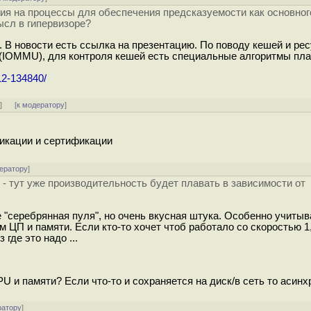
ия на процессы для обеспечения предсказуемости как основног
мысл в гипервизоре?
. В новости есть ссылка на презентацию. По поводу кешей и рес
(IOMMU), для контроля кешей есть специальные алгоритмы пла
012-134840/
ь
]
[
к модератору
]
фикации и сертификации
ератору
]
- тут уже производительность будет плавать в зависимости от
е "серебрянная пуля", но очень вкусная штука. Особенно учитыв
 ЦП и памяти. Если кто-то хочет чтоб работало со скоростью 1,
 где это надо ...
U и памяти? Если что-то и сохраняется на диск/в сеть то асинхр
ратору
]