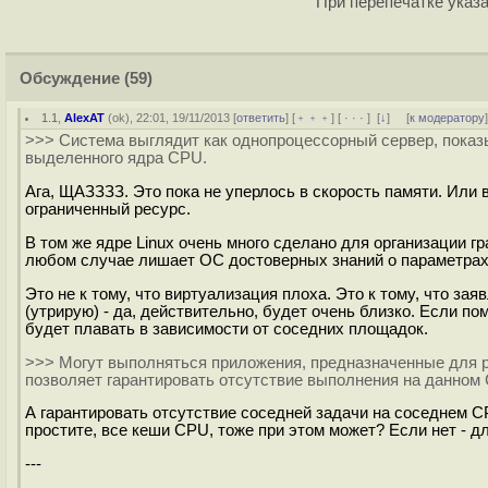
При перепечатке указа
Обсуждение
(59)
1.1
,
AlexAT
(
ok
), 22:01, 19/11/2013 [
ответить
] [
﹢﹢﹢
] [
· · ·
]
[
↓
] [
к модератору
>>> Cистема выглядит как однопроцессорный сервер, пока
выделенного ядра CPU.
Ага, ЩАЗЗЗЗ. Это пока не уперлось в скорость памяти. Или 
ограниченный ресурс.
В том же ядре Linux очень много сделано для организации 
любом случае лишает ОС достоверных знаний о параметрах 
Это не к тому, что виртуализация плоха. Это к тому, что за
(утрирую) - да, действительно, будет очень близко. Если п
будет плавать в зависимости от соседних площадок.
>>> Могут выполняться приложения, предназначенные для р
позволяет гарантировать отсутствие выполнения на данном
А гарантировать отсутствие соседней задачи на соседнем C
простите, все кеши CPU, тоже при этом может? Если нет - дл
---