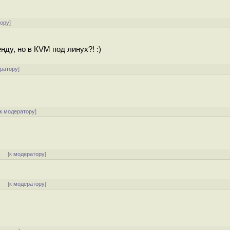
тору
]
ду, но в КVМ под линух?! :)
ератору
]
к модератору
]
]
[
к модератору
]
]
[
к модератору
]