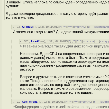
В общем, штука неплоха по самой идее - определенно надо в
булшит...
Я даже примерно догадываюсь, в какую сторону идёт развитие
только в железе.
2.6
,
Аноним
(
-
), 22:38, 19/11/2013 [
^
] [
^^
] [
^^^
] [
ответить
]
[
↓
] [
к модерато
И зачем она тогда такая? Для декстопной виртуализации
3.23
,
AlexAT
(
ok
), 07:03, 20/11/2013 [
^
] [
^^
] [
^^^
] [
ответить
]
[
к моде
> И зачем она тогда такая? Для декстопной виртуал
Не совсем. Ядер CPU на современных серверах и но
давным давно) имеют место быть. То, что предлага
масштабируемостью, но высоким оверхедом на план
партиционирование - разделение системы на кусочк
ресурсе.
Вопрос в другом: есть ли в конечном счете смысл?
та же Tilera) вполне себе поддерживают партицион
идея интересная, но ядер всё-таки для полноценног
маловато. Вопрос в том, что современное процессо
кристалла, а значит дальше только вширь.
2.7
,
Хрен с горы
(
?
), 22:43, 19/11/2013 [
^
] [
^^
] [
^^^
] [
ответить
]
[
↑
] [
к моде
>Конфигурация задаётся в .cell-файлах, определяющих