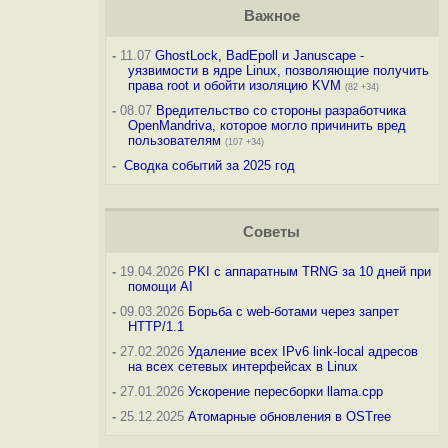
Важное
-
11.07
GhostLock, BadEpoll и Januscape -
уязвимости в ядре Linux, позволяющие получить
права root и обойти изоляцию KVM
(82 +34)
-
08.07
Вредительство со стороны разработчика
OpenMandriva, которое могло причинить вред
пользователям
(107 +34)
-
Сводка событий за 2025 год
Советы
-
19.04.2026
PKI с аппаратным TRNG за 10 дней при
помощи AI
-
09.03.2026
Борьба с web-ботами через запрет
HTTP/1.1
-
27.02.2026
Удаление всех IPv6 link-local адресов
на всех сетевых интерфейсах в Linux
-
27.01.2026
Ускорение пересборки llama.cpp
-
25.12.2025
Атомарные обновления в OSTree