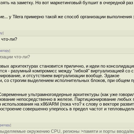
зять на заметку. Но вот маркетинговый булшит в очередной раз
... у Tilera примерно такой же способ организации выполнения 
ру
]
 что-ли?
ратору
]
изации что-ли?
вых архитектурах становится прилично, и идеи по консолидаци
ется - разумный компромисс между "гибкой" виртуализацией со 
ирование, и отсутствием виртуализации вообще. Эдакое
и, со строгим выделением исполнительных блоков, при общем 
 Современные ультрамногоядерные архитектуры (как уже говорил
ирование непосредственно в железе. Партиционирование любых 
о использования на x86/ARM (пока что? к слову о векторе развит
ростроение совершенно уперлось в предел частот и тепловыдел
ратору
]
 выделяемые окружению CPU, регионы >памяти и порты ввода/в