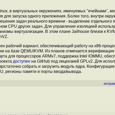
Linux, в виртуальных окружениях, именуемых "ячейками", мо
 для запуска одного приложения. Более того, внутри окру
ешения задач реального времени - выделение отдельного 
нном CPU других задач. Для управления изоляцией использ
змы виртуализации. В этом плане Jailhouse близок к KVM
nVZ.
пен рабочий вариант, обеспечивающий работу на x86-процес
ии на базе QEMU/KVM. Из планов отмечается верификация
орта для процессоров ARMv7, поддержка Intel IOMMU, обес
проекта
доступен
на GitHub под лицензией GPLv2. Для испо
 достаточно собрать и загрузить модуль ядра. Конфигурация
, регионы памяти и порты ввода/вывода.
испра