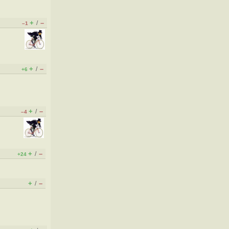
+
–
/
–1
+
–
/
+6
+
–
/
–4
+
–
/
+24
+
–
/