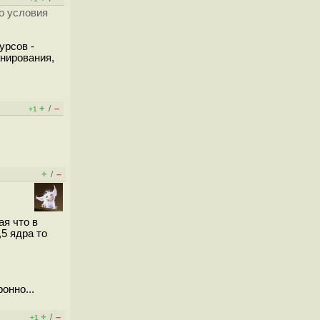
о условия
урсов -
нирования,
+
–
/
+1
+
–
/
ая что в
5 ядра то
онно...
+
–
/
+1