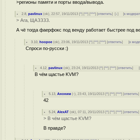
>регионы памяти и порты ввода/вывода.
2.8
,
pavlinux
(
ok
), 22:57, 19/11/2013 [
^
] [
^^
] [
^^^
] [
ответить
]
[
↓
] [
к модера
> Ага, ЩАЗЗЗЗ.
А чё тогда фаерфокс под венду работает быстрее под вен
3.10
,
hoopoe
(
ok
), 23:06, 19/11/2013 [
^
] [
^^
] [
^^^
] [
ответить
]
[
к мод
Спроси по-русски :)
4.12
,
pavlinux
(
ok
), 23:24, 19/11/2013 [
^
] [
^^
] [
^^^
] [
ответить
]
[
В чём щастье KVM?
5.13
,
Аноним
(
-
), 23:43, 19/11/2013 [
^
] [
^^
] [
^^^
] [
ответить
42
5.24
,
AlexAT
(
ok
), 07:11, 20/11/2013 [
^
] [
^^
] [
^^^
] [
ответить
> В чём щастье KVM?
В правде?