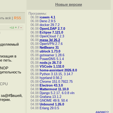
Новые версии
Программы:
06.08
icewm 4.1
ть всё
|
RSS
06.08
Deno 2.9.5
06.08
docker 29.7.2
+
–
/
+12
06.08
OpenLDAP 2.7.0
и
06.08
Eclipse 7.121.0
06.08
OpenCloud 7.2.3
06.08
mesa 3d 26.2
05.08
OpenVPN 2.7.6
разделяемый
05.08
NetBeans 31
05.08
ublock 1.73.0
05.08
gstreamer 1.28.6
лизация в
05.08
PowerDNS 5.1.4
е петь.
05.08
node.js 26.7.0
05.08
VSCode 1.132.0
й NOP
05.08
home-assistant 2026.8.0
одительность
05.08
Python 3.13.15, 3.14.7
05.08
hyprland 0.56.2
05.08
Chrome 151.0.7922.75
а CPU
04.08
Electron 43.3.0
04.08
Mattermost 11.10.0
04.08
Django 5.2.17, 6.0.8
vln
и за@#$вшей,
04.08
Grafana 13.1.2
терии.
04.08
GNOME 49.9, 50.4
04.08
Unbound 1.26.0
04.08
Erlang 29.0.5
далее>>