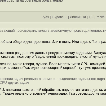
ние ссылки на opennet.ru обязательно
Ajax
|
1 уровень
|
Линейный
|
+/-
|
Раскры
]
зывающий производительность аналогичную производительност
в объем общего для ядер кеша. Или в шину. Или в диск. Т.е. в 
грамотного разделения данных ресурсов между задачами. Виртуа
системы, поэтому о "выделенной производительности" лучше н
явленное, мягко говоря, лукаво. Если мерить чисто CPU командо
омерить именно "как однопроцессорный сервер" - тут уже произв
ешения задач реального времени - выделение отдельного ядр
 CPU других задач
PU, внезапно захотевшей обработать пару сотен гигов с диска, 
я "задач реального времени" непригодно. Там совсем другие кри