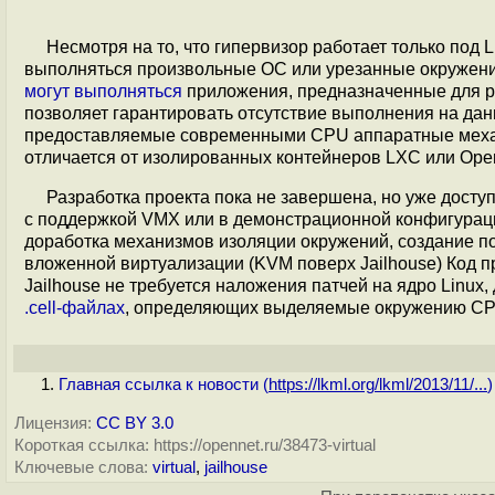
Несмотря на то, что гипервизор работает только под 
выполняться произвольные ОС или урезанные окружения
могут выполняться
приложения, предназначенные для р
позволяет гарантировать отсутствие выполнения на да
предоставляемые современными CPU аппаратные механи
отличается от изолированных контейнеров LXC или Ope
Разработка проекта пока не завершена, но уже досту
с поддержкой VMX или в демонстрационной конфигурац
доработка механизмов изоляции окружений, создание п
вложенной виртуализации (KVM поверх Jailhouse) Код 
Jailhouse не требуется наложения патчей на ядро Linux,
.cell-файлах
, определяющих выделяемые окружению CPU
Главная ссылка к новости (
https://lkml.org/lkml/2013/11/...
)
Лицензия:
CC BY 3.0
Короткая ссылка: https://opennet.ru/38473-virtual
Ключевые слова:
virtual
,
jailhouse