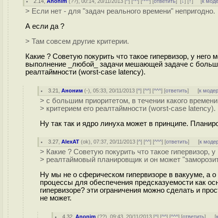
2.14
,
Anonim
(
??
), 00:14, 20/11/2013 [
^
] [
^^
] [
^^^
] [
ответить
]
[
↓
] [
↑
] [
к мод
> Если нет - для "задач реального времени" непригодно.
А если да ?
> Там совсем другие критерии.
Какие ? Советую покурить что такое гипервизор, у него
выполнение _любой_ задачи мешающей задаче с большим 
реалтаймности (worst-case latency).
3.21
,
Аноним
(
-
), 05:33, 20/11/2013 [
^
] [
^^
] [
^^^
] [
ответить
]
[
к моде
> с большим приоритетом, в течении какого времени 
> критерием его реалтаймности (worst-case latency).
Ну так так и ядро линуха может в принципе. Планир
3.27
,
AlexAT
(
ok
), 07:37, 20/11/2013 [
^
] [
^^
] [
^^^
] [
ответить
]
[
к моде
> Какие ? Советую покурить что такое гипервизор, у
> реалтаймовый планировщик и он может "замороз
Ну мы не о сферическом гипервизоре в вакууме, а 
процессы для обеспечения предсказуемости как осно
гипервизоре? эти ограничения можно сделать и прос
не может.
4.32
,
Anonim
(
??
), 09:43, 20/11/2013 [
^
] [
^^
] [
^^^
] [
ответить
]
[