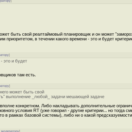
ератору
]
 может быть свой реалтаймовый планировщик и он может "заморо
приоритетом, в течении какого времени - это и будет критери
ратору
]
- это и будет
овщиков там есть.
ратору
]
 него может быть свой
ить" выполнение _любой_ задачи мешающей задаче
о вполне конкретном. Либо накладывать дополнительные огранич
вного условия RT (уже говорил - другие критерии... но тогда с
то в рамках базовой системы), либо ни о какой предсказуемости
к модератору
]