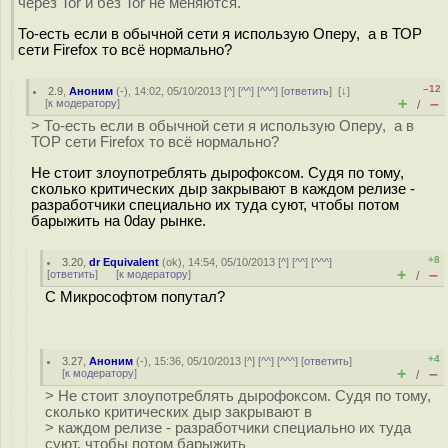
через Tor и без Tor не меняются.
То-есть если в обычной сети я использую Оперу, а в ТОР
сети Firefox то всё нормально?
–12
2.9
,
Аноним
(
-
), 14:02, 05/10/2013 [
^
] [
^^
] [
^^^
] [
ответить
]
[
↓
]
+
–
[
к модератору
]
/
> То-есть если в обычной сети я использую Оперу, а в
ТОР сети Firefox то всё нормально?
Не стоит злоупотреблять дырофоксом. Судя по тому,
сколько критических дыр закрывают в каждом релизе -
разработчики специально их туда суют, чтобы потом
барыжить на 0day рынке.
+8
3.20
,
dr Equivalent
(
ok
), 14:54, 05/10/2013 [
^
] [
^^
] [
^^^
]
+
–
[
ответить
]
[
к модератору
]
/
С Микрософтом попутал?
+4
3.27
,
Аноним
(
-
), 15:36, 05/10/2013 [
^
] [
^^
] [
^^^
] [
ответить
]
+
–
[
к модератору
]
/
> Не стоит злоупотреблять дырофоксом. Судя по тому,
сколько критических дыр закрывают в
> каждом релизе - разработчики специально их туда
суют, чтобы потом барыжить