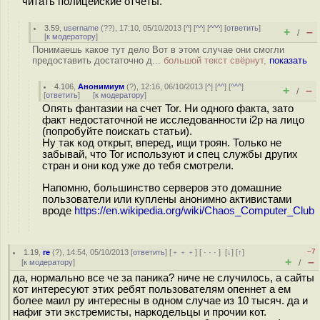
читать полицейские отчеты.
3.59
,
username
(
??
), 17:10, 05/10/2013 [
^
] [
^^
] [
^^^
] [
ответить
]
+
–
/
[
к модератору
]
Понимаешь какое тут дело Вот в этом случае они смогли
предоставить достаточно д...
большой текст свёрнут,
показать
4.106
,
Анонимиум
(
?
), 12:16, 06/10/2013 [
^
] [
^^
] [
^^^
]
+
–
/
[
ответить
]
[
к модератору
]
Опять фантазии на счет Tor. Ни одного факта, зато
факт недостаточной не исследованности i2p на лицо
(попробуйте поискать статьи).
Ну так код открыт, вперед, ищи троян. Только не
забывай, что Tor используют и спец службы других
стран и они код уже до тебя смотрели.
Напомню, большинство серверов это домашние
пользователи или куплены анонимно активистами
вроде
https://en.wikipedia.org/wiki/Chaos_Computer_Club
–7
1.19
,
re
(
?
), 14:54, 05/10/2013 [
ответить
] [
﹢﹢﹢
] [
· · ·
]
[
↓
] [
↑
]
+
–
[
к модератору
]
/
да, нормально все че за паника? ниче не случилось, а сайты
кот интересуют этих ребят пользователям опеннет а ем
более маил ру интересны в одном случае из 10 тысяч. да и
нафиг эти экстремисты, наркодельцы и прочии кот.