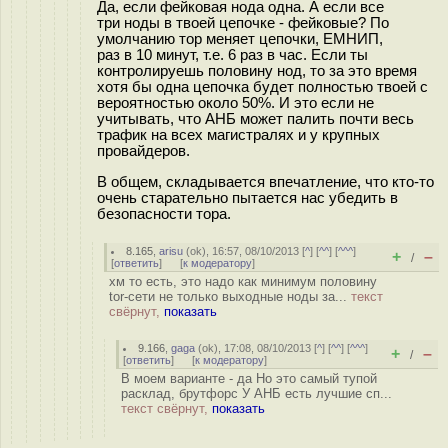
Да, если фейковая нода одна. А если все
три ноды в твоей цепочке - фейковые? По
умолчанию тор меняет цепочки, ЕМНИП,
раз в 10 минут, т.е. 6 раз в час. Если ты
контролируешь половину нод, то за это время
хотя бы одна цепочка будет полностью твоей с
вероятностью около 50%. И это если не
учитывать, что АНБ может палить почти весь
трафик на всех магистралях и у крупных
провайдеров.
В общем, складывается впечатление, что кто-то
очень старательно пытается нас убедить в
безопасности тора.
8.165
,
arisu
(
ok
), 16:57, 08/10/2013 [
^
] [
^^
] [
^^^
]
+
–
/
[
ответить
]
[
к модератору
]
хм то есть, это надо как минимум половину
tor-сети не только выходные ноды за...
текст
свёрнут,
показать
9.166
,
gaga
(
ok
), 17:08, 08/10/2013 [
^
] [
^^
] [
^^^
]
+
–
/
[
ответить
]
[
к модератору
]
В моем варианте - да Но это самый тупой
расклад, брутфорс У АНБ есть лучшие сп...
текст свёрнут,
показать