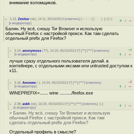
внимание взломщиков.
1.12
,
Zenitur
(
ok
), 14:11, 05/10/2013 [
ответить
] [
﹢﹢﹢
] [
· · ·
]
[
↓
] [
↑
]
+
–
/
[
к модератору
]
Балин. Ну всё, сношу Tor Browser и использую
обычный Firefox с настройкой прокси. Как там сделать
отдельный prefix для Firefox?
+4
2.14
,
anonymous
(
??
), 14:18, 05/10/2013 [
^
] [
^^
] [
^^^
] [
ответить
]
+
–
[
к модератору
]
/
лучше сразу отдельного пользователя делай. в
контейнере, с отдельными иксами или untrusted доступом к
x11.
–2
2.16
,
Аноним
(
-
), 14:34, 05/10/2013 [
^
] [
^^
] [
^^^
] [
ответить
]
+
–
[
к модератору
]
/
WINEPREFIX=....... wine ........../firefox.exe
2.39
,
askh
(
ok
), 16:20, 05/10/2013 [
^
] [
^^
] [
^^^
] [
ответить
]
[
↓
]
+
–
/
[
к модератору
]
> Балин. Ну всё, сношу Tor Browser и использую
обычный Firefox с настройкой прокси. Как там
сделать отдельный prefix для Firefox?
Отдельный профиль в смысле?