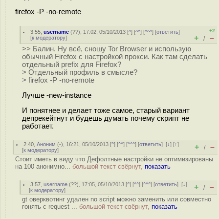
firefox -P -no-remote
+2
3.55
,
username
(
??
), 17:02, 05/10/2013 [
^
] [
^^
] [
^^^
] [
ответить
]
+
–
[
к модератору
]
/
>> Балин. Ну всё, сношу Tor Browser и использую
обычный Firefox с настройкой прокси. Как там сделать
отдельный prefix для Firefox?
> Отдельный профиль в смысле?
> firefox -P -no-remote
Лучше -new-instance
И понятнее и делает тоже самое, старый вариант
депрекейтнут и будешь думать почему скрипт не
работает.
2.40
,
Аноним
(
-
), 16:21, 05/10/2013 [
^
] [
^^
] [
^^^
] [
ответить
]
[
↓
] [
↑
]
+
–
/
[
к модератору
]
Стоит иметь в виду что Дефолтные настройки не оптимизированы
на 100 анонимно...
большой текст свёрнут,
показать
3.57
,
username
(
??
), 17:05, 05/10/2013 [
^
] [
^^
] [
^^^
] [
ответить
]
[
↓
]
+
–
/
[
к модератору
]
gt оверквотинг удален no script можно заменить или совместно
гонять с request ...
большой текст свёрнут,
показать