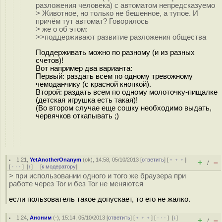
разложения человека) с автоматом непредсказуемо
> Животное, но только не бешенное, а тупое. И
причём тут автомат? Говорилось
> же о об этом:
>>поддерживают развитие разложения общества
Поддерживать можно по разному (и из разных
счетов)!
Вот например два варианта:
Первый: раздать всем по одному тревожному
чемоданчику (с красной кнопкой).
Второй: раздать всем по одному молоточку-пищалке
(детская игрушка есть такая)!
(Во втором случае еще сошку необходимо выдать,
червячков откапывать ;)
1.21
,
YetAnotherOnanym
(
ok
), 14:58, 05/10/2013 [
ответить
] [
﹢﹢﹢
]
+
–
/
[
· · ·
]
[
↑
] [
к модератору
]
> при использовании одного и того же браузера при
работе через Tor и без Tor не меняются
если пользователь такое допускает, то его не жалко.
1.24
,
Аноним
(
-
), 15:14, 05/10/2013 [
ответить
] [
﹢﹢﹢
] [
· · ·
]
[
↓
]
+
–
/