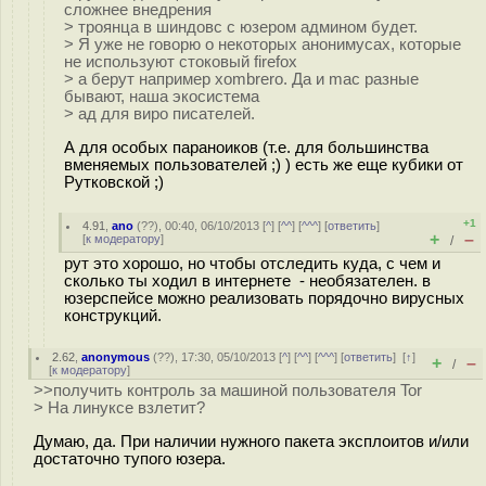
сложнее внедрения
> троянца в шиндовс с юзером админом будет.
> Я уже не говорю о некоторых анонимусах, которые
не используют стоковый firefox
> а берут например xombrero. Да и mac разные
бывают, наша экосистема
> ад для виро писателей.
А для особых параноиков (т.е. для большинства
вменяемых пользователей ;) ) есть же еще кубики от
Рутковской ;)
+1
4.91
,
ano
(
??
), 00:40, 06/10/2013 [
^
] [
^^
] [
^^^
] [
ответить
]
+
–
[
к модератору
]
/
рут это хорошо, но чтобы отследить куда, с чем и
сколько ты ходил в интернете - необязателен. в
юзерспейсе можно реализовать порядочно вирусных
конструкций.
2.62
,
anonymous
(
??
), 17:30, 05/10/2013 [
^
] [
^^
] [
^^^
] [
ответить
]
[
↑
]
+
–
/
[
к модератору
]
>>получить контроль за машиной пользователя Tor
> На линуксе взлетит?
Думаю, да. При наличии нужного пакета эксплоитов и/или
достаточно тупого юзера.