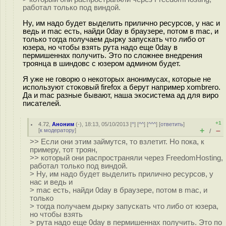
работал только под виндой.
Ну, им надо будет выделить прилично ресурсов, у нас и
ведь и mac есть, найди 0day в браузере, потом в mac, и
только тогда получаем дырку запускать что либо от
юзера, но чтобы взять рута надо еще 0day в
пермишеннах получить. Это по сложнее внедрения
троянца в шиндовс с юзером админом будет.
Я уже не говорю о некоторых анонимусах, которые не
используют стоковый firefox а берут например xombrero.
Да и mac разные бывают, наша экосистема ад для виро
писателей.
+1
4.72
,
Аноним
(
-
), 18:13, 05/10/2013 [
^
] [
^^
] [
^^^
] [
ответить
]
+
–
[
к модератору
]
/
>> Если они этим займутся, то взлетит. Но пока, к
примеру, тот троян,
>> который они распространяли через FreedomHosting,
работал только под виндой.
> Ну, им надо будет выделить прилично ресурсов, у
нас и ведь и
> mac есть, найди 0day в браузере, потом в mac, и
только
> тогда получаем дырку запускать что либо от юзера,
но чтобы взять
> рута надо еще 0day в пермишеннах получить. Это по