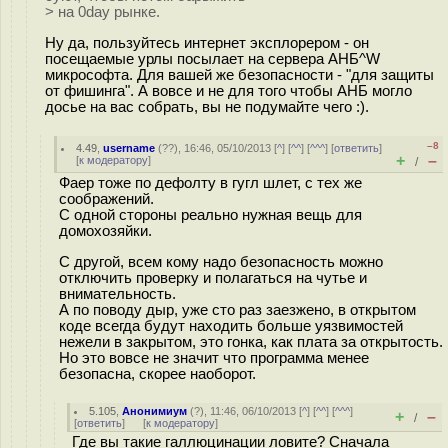
> на 0day рынке.
Ну да, пользуйтесь интернет эксплорером - он
посещаемые урлы посылает на сервера АНБ^W
микрософта. Для вашей же безопасности - "для защиты
от фишинга". А вовсе и не для того чтобы АНБ могло
досье на вас собрать, вы не подумайте чего :).
–8
4.49
,
username
(
??
), 16:46, 05/10/2013 [
^
] [
^^
] [
^^^
] [
ответить
]
+
–
[
к модератору
]
/
Фаер тоже по дефолту в гугл шлет, с тех же
соображений.
С одной стороны реально нужная вещь для
домохозяйки.
С другой, всем кому надо безопасность можно
отключить проверку и полагаться на чутье и
внимательность.
А по поводу дыр, уже сто раз заезжено, в открытом
коде всегда будут находить больше уязвимостей
нежели в закрытом, это гонка, как плата за открытость.
Но это вовсе не значит что программа менее
безопасна, скорее наоборот.
5.105
,
Анонимиум
(
?
), 11:46, 06/10/2013 [
^
] [
^^
] [
^^^
]
+
–
/
[
ответить
]
[
к модератору
]
Где вы такие галлюцинации ловите? Сначала