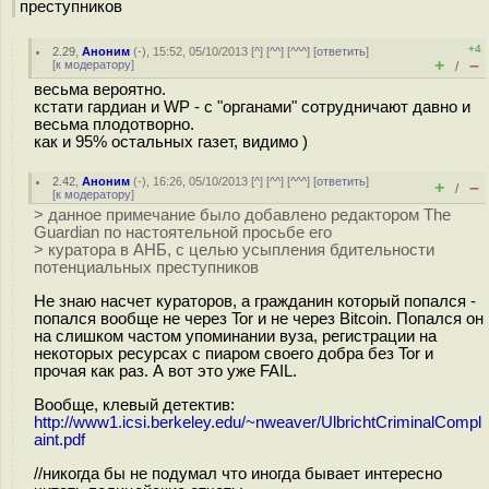
преступников
+4
2.29
,
Аноним
(
-
), 15:52, 05/10/2013 [
^
] [
^^
] [
^^^
] [
ответить
]
+
–
[
к модератору
]
/
весьма вероятно.
кстати гардиан и WP - c "органами" сотрудничают давно и
весьма плодотворно.
как и 95% остальных газет, видимо )
2.42
,
Аноним
(
-
), 16:26, 05/10/2013 [
^
] [
^^
] [
^^^
] [
ответить
]
+
–
/
[
к модератору
]
> данное примечание было добавлено редактором The
Guardian по настоятельной просьбе его
> куратора в АНБ, с целью усыпления бдительности
потенциальных преступников
Не знаю насчет кураторов, а гражданин который попался -
попался вообще не через Tor и не через Bitcoin. Попался он
на слишком частом упоминании вуза, регистрации на
некоторых ресурсах с пиаром своего добра без Tor и
прочая как раз. А вот это уже FAIL.
Вообще, клевый детектив:
http://www1.icsi.berkeley.edu/~nweaver/UlbrichtCriminalCompl
aint.pdf
//никогда бы не подумал что иногда бывает интересно