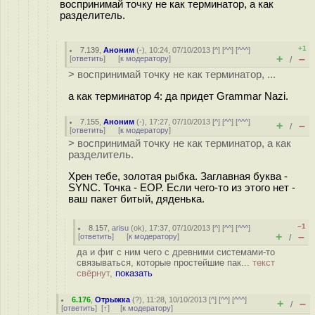
воспринимай точку не как терминатор, а как
разделитель.
+1
7.139
,
Аноним
(
-
), 10:24, 07/10/2013 [
^
] [
^^
] [
^^^
]
+
–
[
ответить
]
[
к модератору
]
/
> воспринимай точку не как терминатор, ...
а как терминатор 4: да придет Grammar Nazi.
7.155
,
Аноним
(
-
), 17:27, 07/10/2013 [
^
] [
^^
] [
^^^
]
+
–
/
[
ответить
]
[
к модератору
]
> воспринимай точку не как терминатор, а как
разделитель.
Хрен тебе, золотая рыбка. Заглавная буква -
SYNC. Точка - EOP. Если чего-то из этого нет -
ваш пакет битый, дяденька.
–1
8.157
,
arisu
(
ok
), 17:37, 07/10/2013 [
^
] [
^^
] [
^^^
]
+
–
[
ответить
]
[
к модератору
]
/
да и фиг с ним чего с древними системами-то
связываться, которые простейшие пак...
текст
свёрнут,
показать
6.176
,
Отрыжка
(
?
), 11:28, 10/10/2013 [
^
] [
^^
] [
^^^
]
+
–
/
[
ответить
]
[
↑
] [
к модератору
]