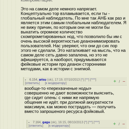
компрометации.
Это на самом деле немного напрягает.
Концептуально тор взламывается, если ты -
глобальный наблюдатель. По мне так АНБ как раз и
является этим самым глобальным наблюдателем. Я
не вижу причин, по которым они не могли бы
выкатить огромное количество
скомпрометированных нод, что позволило бы им с
очень высокой вероятностью деанонимизировать
пользователей. Нас уверяют, что они до сих пор
этого не сделали. Это наталкивает на мысль, что на
самом деле сеть давно запалена, но это не
афишируется, а наоборот, придумываются
фейковые истории про деанон сторонними
методами, как в истории с энигмой.
6.154
,
arisu
(
ok
), 17:19, 07/10/2013 [
^
] [
^^
] [
^^^
]
+
–
/
[
ответить
]
[
к модератору
]
вообще-то «перехваченые ноды»
совершенно не дают возможности выяснить,
где сидит олень: с ними же напрямую
общения не идёт. при должной аккуратности
максимум, как можно пострадать — получить
вместо запрошеного ресурса фэйковый.
7.164
,
gaga
(
ok
), 16:15, 08/10/2013 [
^
] [
^^
] [
^^^
]
+
–
/
[
ответить
]
[
к модератору
]