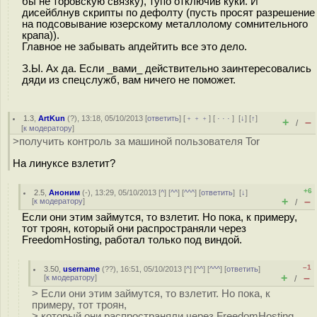
бы не торовскую связку), тупо отключив куки. И
дисейблнув скрипты по дефолту (пусть просят разрешение
на подсовывание юзерскому металлолому сомнительного
крапа)).
Главное не забывать апдейтить все это дело.
З.Ы. Ах да. Если _вами_ действительно заинтересовались
дяди из спецслужб, вам ничего не поможет.
1.3
,
ArtKun
(
?
), 13:18, 05/10/2013 [
ответить
] [
﹢﹢﹢
] [
· · ·
]
[
↓
] [
↑
]
+
–
/
[
к модератору
]
>получить контроль за машиной пользователя Tor
На линуксе взлетит?
+6
2.5
,
Аноним
(
-
), 13:29, 05/10/2013 [
^
] [
^^
] [
^^^
] [
ответить
]
[
↓
]
+
–
[
к модератору
]
/
Если они этим займутся, то взлетит. Но пока, к примеру,
тот троян, который они распространяли через
FreedomHosting, работал только под виндой.
–1
3.50
,
username
(
??
), 16:51, 05/10/2013 [
^
] [
^^
] [
^^^
] [
ответить
]
+
–
[
к модератору
]
/
> Если они этим займутся, то взлетит. Но пока, к
примеру, тот троян,
> который они распространяли через FreedomHosting,