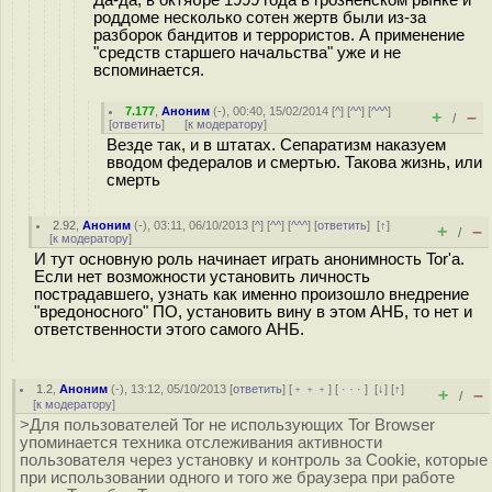
Да-да, в октябре 1999 года в грозненском рынке и
роддоме несколько сотен жертв были из-за
разборок бандитов и террористов. А применение
"средств старшего начальства" уже и не
вспоминается.
7.177
,
Аноним
(
-
), 00:40, 15/02/2014 [
^
] [
^^
] [
^^^
]
+
–
/
[
ответить
]
[
к модератору
]
Везде так, и в штатах. Сепаратизм наказуем
вводом федералов и смертью. Такова жизнь, или
смерть
2.92
,
Аноним
(
-
), 03:11, 06/10/2013 [
^
] [
^^
] [
^^^
] [
ответить
]
[
↑
]
+
–
/
[
к модератору
]
И тут основную роль начинает играть анонимность Tor'а.
Если нет возможности установить личность
пострадавшего, узнать как именно произошло внедрение
"вредоносного" ПО, установить вину в этом АНБ, то нет и
ответственности этого самого АНБ.
1.2
,
Аноним
(
-
), 13:12, 05/10/2013 [
ответить
] [
﹢﹢﹢
] [
· · ·
]
[
↓
] [
↑
]
+
–
/
[
к модератору
]
>Для пользователей Tor не использующих Tor Browser
упоминается техника отслеживания активности
пользователя через установку и контроль за Cookie, которые
при использовании одного и того же браузера при работе