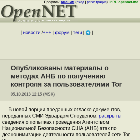
Профиль:
Аноним
(
вход
|
регистрация
)
неRU
opennet.me
[
новости
/
+++
|
форум
|
теги
|
]
Опубликованы материалы о
методах АНБ по получению
контроля за пользователями Tor
05.10.2013 12:15 (MSK)
В новой порции преданных огласке документов,
переданных СМИ Эдвардом Сноуденом,
раскрыты
сведения о попытках проведения Агентством
Национальной Безопасности США (АНБ) атак по
деанонимизации деятельности пользователей сети Tor.