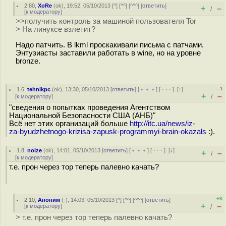
2.80
,
XoRe
(
ok
), 19:52, 05/10/2013 [
^
] [
^^
] [
^^^
] [
ответить
]
+
–
/
[
к модератору
]
>>получить контроль за машиной пользователя Tor
> На линуксе взлетит?
Надо патчить. В lkml проскакивали письма с патчами.
Энтузиасты заставили работать в wine, но на уровне
bronze.
–1
1.6
,
tehnikpc
(
ok
), 13:30, 05/10/2013 [
ответить
] [
﹢﹢﹢
] [
· · ·
]
[
↑
]
+
–
[
к модератору
]
/
"сведения о попытках проведения Агентством
Национальной Безопасности США (АНБ)"
Всё нет этих организаций больше
http://itc.ua/news/iz-
za-byudzhetnogo-krizisa-zapusk-programmyi-brain-okazals
:).
1.8
,
noize
(
ok
), 14:01, 05/10/2013 [
ответить
] [
﹢﹢﹢
] [
· · ·
]
[
↓
]
+
–
/
[
к модератору
]
т.е. прон через тор теперь палевно качать?
+8
2.10
,
Аноним
(
-
), 14:03, 05/10/2013 [
^
] [
^^
] [
^^^
] [
ответить
]
+
–
[
к модератору
]
/
> т.е. прон через тор теперь палевно качать?