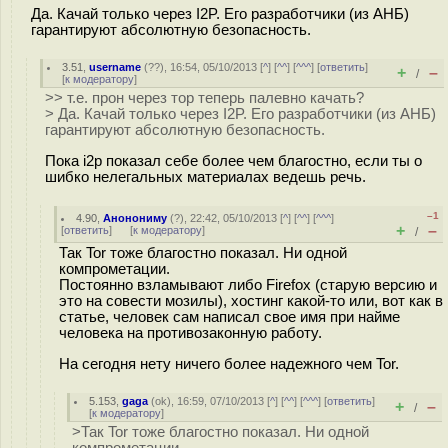
Да. Качай только через I2P. Его разработчики (из АНБ)
гарантируют абсолютную безопасность.
3.51
,
username
(
??
), 16:54, 05/10/2013 [
^
] [
^^
] [
^^^
] [
ответить
]
+
–
/
[
к модератору
]
>> т.е. прон через тор теперь палевно качать?
> Да. Качай только через I2P. Его разработчики (из АНБ)
гарантируют абсолютную безопасность.
Пока i2p показал себе более чем благостно, если ты о
шибко нелегальных материалах ведешь речь.
–1
4.90
,
Анонониму
(
?
), 22:42, 05/10/2013 [
^
] [
^^
] [
^^^
]
+
–
[
ответить
]
[
к модератору
]
/
Так Tor тоже благостно показал. Ни одной
компрометации.
Постоянно взламывают либо Firefox (старую версию и
это на совести мозилы), хостинг какой-то или, вот как в
статье, человек сам написал свое имя при найме
человека на противозаконную работу.
На сегодня нету ничего более надежного чем Tor.
5.153
,
gaga
(
ok
), 16:59, 07/10/2013 [
^
] [
^^
] [
^^^
] [
ответить
]
+
–
/
[
к модератору
]
>Так Tor тоже благостно показал. Ни одной