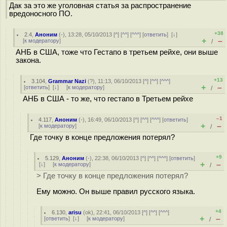
Дак за это же уголовная статья за распространение
вредоносного ПО.
+38
2.4
,
Аноним
(
-
), 13:28, 05/10/2013 [
^
] [
^^
] [
^^^
] [
ответить
]
[
↓
]
+
–
[
к модератору
]
/
АНБ в США, тоже что Гестапо в третьем рейхе, они выше
закона.
+13
3.104
,
Grammar Nazi
(
?
), 11:13, 06/10/2013 [
^
] [
^^
] [
^^^
]
+
–
[
ответить
]
[
↓
] [
к модератору
]
/
АНБ в США - то же, что гестапо в Третьем рейхе
–1
4.117
,
Аноним
(
-
), 16:49, 06/10/2013 [
^
] [
^^
] [
^^^
] [
ответить
]
+
–
[
к модератору
]
/
Где точку в конце предложения потерял?
+9
5.129
,
Аноним
(
-
), 22:38, 06/10/2013 [
^
] [
^^
] [
^^^
] [
ответить
]
+
–
[
↓
] [
к модератору
]
/
> Где точку в конце предложения потерял?
Ему можно. Он выше правил русского языка.
+4
6.130
,
arisu
(
ok
), 22:41, 06/10/2013 [
^
] [
^^
] [
^^^
]
+
–
[
ответить
]
[
↓
] [
к модератору
]
/