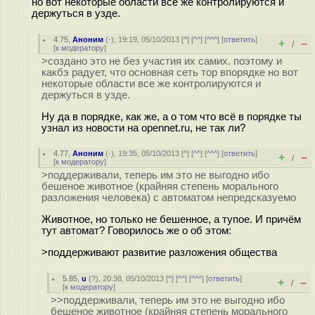
но вот некоторые области все же контролируются и
держуться в узде.
4.75
,
Аноним
(
-
), 19:19, 05/10/2013 [
^
] [
^^
] [
^^^
] [
ответить
]
+
–
/
[
к модератору
]
>создано это не без участия их самих. поэтому и
какбэ радует, что основная сеть тор впорядке но вот
некоторые области все же контролируются и
держуться в узде.
Ну да в порядке, как же, а о том что всё в порядке ты
узнал из новости на opennet.ru, не так ли?
4.77
,
Аноним
(
-
), 19:35, 05/10/2013 [
^
] [
^^
] [
^^^
] [
ответить
]
+
–
/
[
к модератору
]
>поддерживали, теперь им это не выгодно ибо
бешеное животное (крайняя степень морального
разложения человека) с автоматом непредсказуемо
Животное, но только не бешенное, а тупое. И причём
тут автомат? Говорилось же о об этом:
>поддерживают развитие разложения общества
5.85
,
u
(
?
), 20:38, 05/10/2013 [
^
] [
^^
] [
^^^
] [
ответить
]
+
–
/
[
к модератору
]
>>поддерживали, теперь им это не выгодно ибо
бешеное животное (крайняя степень морального