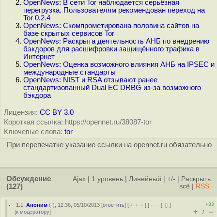
OpenNews: В сети Tor наблюдается серьёзная
перегрузка. Пользователям рекомендован переход на
Tor 0.2.4
OpenNews: Скомпрометирована половина сайтов на
базе скрытых сервиcов Tor
OpenNews: Раскрыта деятельность АНБ по внедрению
бэкдоров для расшифровки защищённого трафика в
Интернет
OpenNews: Оценка возможного влияния АНБ на IPSEC и
международные стандарты
OpenNews: NIST и RSA отзывают ранее
стандартизованный Dual EC DRBG из-за возможного
бэкдора
Лицензия:
CC BY 3.0
Короткая ссылка: https://opennet.ru/38087-tor
Ключевые слова:
tor
При перепечатке указание ссылки на opennet.ru обязательно
Обсуждение
Ajax
|
1 уровень
|
Линейный
|
+/-
|
Раскрыть
(127)
всё
|
RSS
+33
1.1
,
Аноним
(
-
), 12:36, 05/10/2013 [
ответить
] [
﹢﹢﹢
] [
· · ·
]
[
↓
]
+
–
[
к модератору
]
/