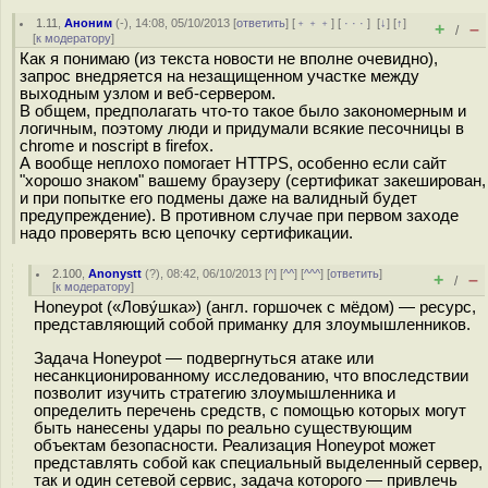
1.11
,
Аноним
(
-
), 14:08, 05/10/2013 [
ответить
] [
﹢﹢﹢
] [
· · ·
]
[
↓
] [
↑
]
+
–
/
[
к модератору
]
Как я понимаю (из текста новости не вполне очевидно),
запрос внедряется на незащищенном участке между
выходным узлом и веб-сервером.
В общем, предполагать что-то такое было закономерным и
логичным, поэтому люди и придумали всякие песочницы в
chrome и noscript в firefox.
А вообще неплохо помогает HTTPS, особенно если сайт
"хорошо знаком" вашему браузеру (сертификат закеширован,
и при попытке его подмены даже на валидный будет
предупреждение). В противном случае при первом заходе
надо проверять всю цепочку сертификации.
2.100
,
Anonystt
(
?
), 08:42, 06/10/2013 [
^
] [
^^
] [
^^^
] [
ответить
]
+
–
/
[
к модератору
]
Honeypot («Лову́шка») (англ. горшочек с мёдом) — ресурс,
представляющий собой приманку для злоумышленников.
Задача Honeypot — подвергнуться атаке или
несанкционированному исследованию, что впоследствии
позволит изучить стратегию злоумышленника и
определить перечень средств, с помощью которых могут
быть нанесены удары по реально существующим
объектам безопасности. Реализация Honeypot может
представлять собой как специальный выделенный сервер,
так и один сетевой сервис, задача которого — привлечь