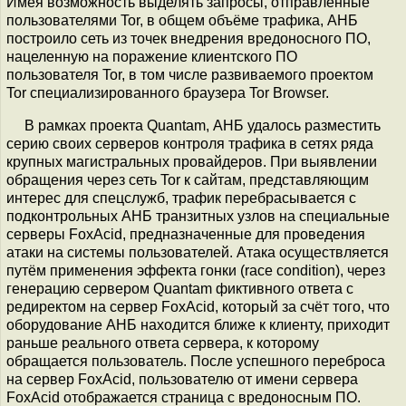
Имея возможность выделять запросы, отправленные
пользователями Tor, в общем объёме трафика, АНБ
построило сеть из точек внедрения вредоносного ПО,
нацеленную на поражение клиентского ПО
пользователя Tor, в том числе развиваемого проектом
Tor специализированного браузера Tor Browser.
В рамках проекта Quantam, АНБ удалось разместить
серию своих серверов контроля трафика в сетях ряда
крупных магистральных провайдеров. При выявлении
обращения через сеть Tor к сайтам, представляющим
интерес для спецслужб, трафик перебрасывается с
подконтрольных АНБ транзитных узлов на специальные
серверы FoxAcid, предназначенные для проведения
атаки на системы пользователей. Атака осуществляется
путём применения эффекта гонки (race condition), через
генерацию сервером Quantam фиктивного ответа с
редиректом на сервер FoxAcid, который за счёт того, что
оборудование АНБ находится ближе к клиенту, приходит
раньше реального ответа сервера, к которому
обращается пользователь. После успешного переброса
на сервер FoxAcid, пользователю от имени сервера
FoxAcid отображается страница с вредоносным ПО.