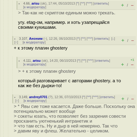
4.66
,
arisu
(
ok
), 17:44, 05/10/2013 [
^
] [
^^
] [
^^^
] [
ответить
]
+
–
/
[
к модератору
]
> Так-как не скриптом единым можно трекать.
угу. etag-ом, например. и хоть узапрещайся
своими кукишами.
3.107
,
Аноним
(
-
), 12:26, 06/10/2013 [
^
] [
^^
] [
^^^
] [
ответить
]
[
↓
]
+
–
/
[
↑
] [
к модератору
]
+ к этому плагин ghostery
+1
4.111
,
arisu
(
ok
), 14:20, 06/10/2013 [
^
] [
^^
] [
^^^
] [
ответить
]
+
–
[
к модератору
]
/
> + к этому плагин ghostery
который разговаривает с авторами ghostery. а то
как же без дырки-то!
3.149
,
andrey0701
(
?
), 12:36, 07/10/2013 [
^
] [
^^
] [
^^^
] [
ответить
]
+
–
/
[
↑
] [
к модератору
]
> * Явы сие тоже касается. Даже больше. Поскольку она
потенциально может вообще
> сокеты юзать, что позволяет без зазрения совести
просканить уютненький интранетик и
> что там есть. Ну и дыр в ней немеряно. Так что
> давим яву и флеш. Желательно - целиком.