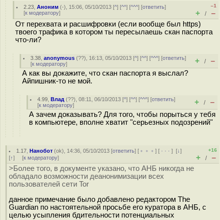
–1
2.23
,
Аноним
(
-
), 15:06, 05/10/2013 [
^
] [
^^
] [
^^^
] [
ответить
]
+
–
[
к модератору
]
/
От перехвата и расшифровки (если вообще был https)
твоего трафика в котором ты пересылаешь скан паспорта
что-ли?
3.38
,
anonymous
(
??
), 16:13, 05/10/2013 [
^
] [
^^
] [
^^^
] [
ответить
]
+
–
/
[
к модератору
]
А как вы докажите, что скан паспорта я выслал?
Айпишник-то не мой.
4.99
,
Влад
(
??
), 08:11, 06/10/2013 [
^
] [
^^
] [
^^^
] [
ответить
]
+
–
/
[
к модератору
]
А зачем доказывать? Для того, чтобы порыться у тебя
в компьютере, вполне хватит "серьезных подозрений"
+16
1.17
,
Нанобот
(
ok
), 14:36, 05/10/2013 [
ответить
] [
﹢﹢﹢
] [
· · ·
]
[
↓
]
+
–
[
↑
] [
к модератору
]
/
>Более того, в документе указано, что АНБ никогда не
обладало возможности деанонимизации всех
пользователей сети Tor
данное примечание было добавлено редактором The
Guardian по настоятельной просьбе его куратора в АНБ, с
целью усыпления бдительности потенциальных