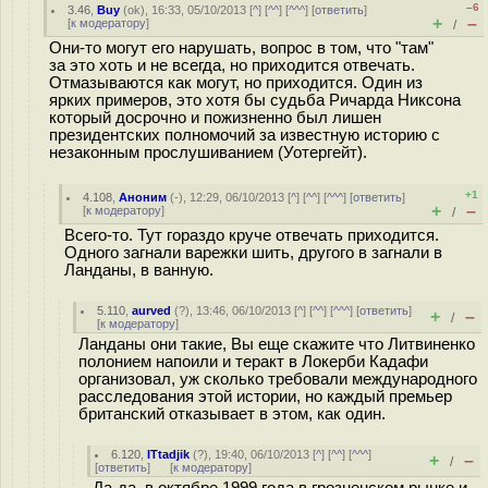
–6
3.46
,
Buy
(
ok
), 16:33, 05/10/2013 [
^
] [
^^
] [
^^^
] [
ответить
]
+
–
[
к модератору
]
/
Они-то могут его нарушать, вопрос в том, что "там"
за это хоть и не всегда, но приходится отвечать.
Отмазываются как могут, но приходится. Один из
ярких примеров, это хотя бы судьба Ричарда Никсона
который досрочно и пожизненно был лишен
президентских полномочий за известную историю с
незаконным прослушиванием (Уотергейт).
+1
4.108
,
Аноним
(
-
), 12:29, 06/10/2013 [
^
] [
^^
] [
^^^
] [
ответить
]
+
–
[
к модератору
]
/
Всего-то. Тут гораздо круче отвечать приходится.
Одного загнали варежки шить, другого в загнали в
Ланданы, в ванную.
5.110
,
aurved
(
?
), 13:46, 06/10/2013 [
^
] [
^^
] [
^^^
] [
ответить
]
+
–
/
[
к модератору
]
Ланданы они такие, Вы еще скажите что Литвиненко
полонием напоили и теракт в Локерби Кадафи
организовал, уж сколько требовали международного
расследования этой истории, но каждый премьер
британский отказывает в этом, как один.
6.120
,
ITtadjik
(
?
), 19:40, 06/10/2013 [
^
] [
^^
] [
^^^
]
+
–
/
[
ответить
]
[
к модератору
]