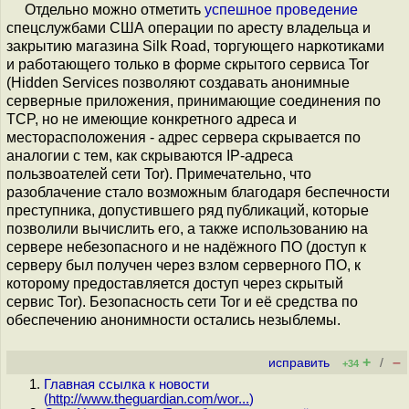
Отдельно можно отметить
успешное проведение
спецслужбами США операции по аресту владельца и
закрытию магазина Silk Road, торгующего наркотиками
и работающего только в форме скрытого сервиса Tor
(Hidden Services позволяют создавать анонимные
серверные приложения, принимающие соединения по
TCP, но не имеющие конкретного адреса и
месторасположения - адрес сервера скрывается по
аналогии с тем, как скрываются IP-адреса
пользвоателей сети Tor). Примечательно, что
разоблачение стало возможным благодаря беспечности
преступника, допустившего ряд публикаций, которые
позволили вычислить его, а также использованию на
сервере небезопасного и не надёжного ПО (доступ к
серверу был получен через взлом серверного ПО, к
которому предоставляется доступ через скрытый
сервис Tor). Безопасность сети Tor и её средства по
обеспечению анонимности остались незыблемы.
+
–
исправить
/
+34
Главная ссылка к новости
(
http://www.theguardian.com/wor...
)