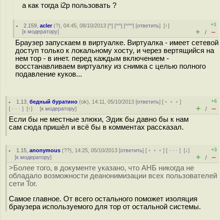
а как тогда i2p пользовать ?
+1
2.159
,
acler
(
?
), 04:45, 08/10/2013 [
^
] [
^^
] [
^^^
] [
ответить
]
[
↑
]
+
–
[
к модератору
]
/
Браузер запускаем в виртуалке. Виртуалка - имеет сетевой
доступ только к локальному хосту, и через вертящийся на
нем тор - в инет. перед каждым включением -
восстанавливаем виртуалку из снимка с целью полного
подавление куков...
+6
1.13
,
бедный буратино
(
ok
), 14:11, 05/10/2013 [
ответить
] [
﹢﹢﹢
]
+
–
[
· · ·
]
[
↑
] [
к модератору
]
/
Если бы не местные злюки, Эдик бы давно бы к нам
сам сюда пришёл и всё бы в комментах рассказал.
+3
1.15
,
anonymous
(
??
), 14:25, 05/10/2013 [
ответить
] [
﹢﹢﹢
] [
· · ·
]
[
↓
]
+
–
[
к модератору
]
/
>Более того, в документе указано, что АНБ никогда не
обладало возможности деанонимизации всех пользователей
сети Tor.
Самое главное. От всего остального поможет изоляция
браузера используемого для тор от остальной системы.