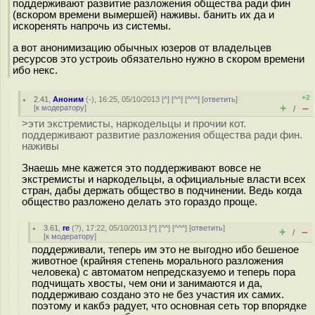
поддерживают развитие разложения общества ради фин
(вскором времени вымершей) наживы. банить их да и
искоренять напрочь из системы.
а вот анонимизацию обычных юзеров от владельцев
ресурсов это устроиь обязательно нужно в скором времени
ибо некс.
+2
2.41
,
Аноним
(
-
), 16:25, 05/10/2013 [
^
] [
^^
] [
^^^
] [
ответить
]
+
–
[
к модератору
]
/
>эти экстремисты, наркодельцы и прочии кот.
поддерживают развитие разложения общества ради фин.
наживы
Знаешь мне кажется это поддерживают вовсе не
экстремисты и наркодельцы, а официальные власти всех
стран, дабы держать общество в подчинении. Ведь когда
общество разложено делать это гораздо проще.
3.61
,
re
(
?
), 17:22, 05/10/2013 [
^
] [
^^
] [
^^^
] [
ответить
]
+
–
/
[
к модератору
]
поддерживали, теперь им это не выгодно ибо бешеное
животное (крайняя степень морального разложения
человека) с автоматом непредсказуемо и теперь пора
подчищать хвосты, чем они и занимаются и да,
поддерживаю создано это не без участия их самих.
поэтому и какбэ радует, что основная сеть тор впорядке