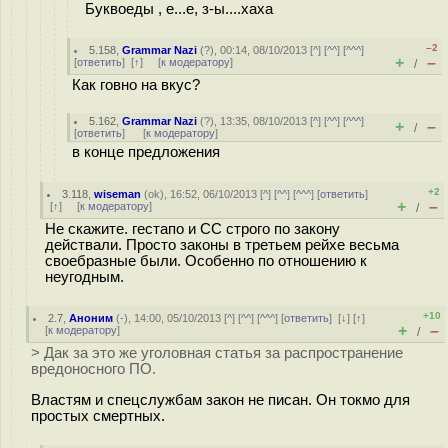
Буквоеды , е...е, з-ы....хаха
–2
5.158
,
Grammar Nazi
(
?
), 00:14, 08/10/2013 [
^
] [
^^
] [
^^^
]
+
–
[
ответить
]
[
↑
] [
к модератору
]
/
Как гoвнo на вкус?
5.162
,
Grammar Nazi
(
?
), 13:35, 08/10/2013 [
^
] [
^^
] [
^^^
]
+
–
/
[
ответить
]
[
к модератору
]
в конце предложения
+2
3.118
,
wiseman
(
ok
), 16:52, 06/10/2013 [
^
] [
^^
] [
^^^
] [
ответить
]
+
–
[
↑
] [
к модератору
]
/
Не скажите. гестапо и СС строго по закону
действали. Просто законы в третьем рейхе весьма
своебразные были. Особенно по отношению к
неугодным.
+10
2.7
,
Аноним
(
-
), 14:00, 05/10/2013 [
^
] [
^^
] [
^^^
] [
ответить
]
[
↓
] [
↑
]
+
–
[
к модератору
]
/
> Дак за это же уголовная статья за распространение
вредоносного ПО.
Властям и спецслужбам закон не писан. Он токмо для
простых смертных.