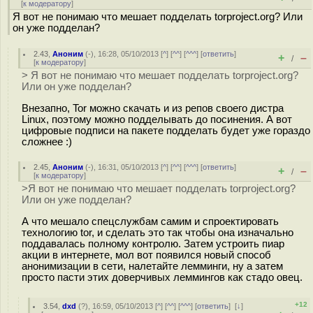
[
к модератору
]
Я вот не понимаю что мешает подделать torproject.org? Или
он уже подделан?
2.43
,
Аноним
(
-
), 16:28, 05/10/2013 [
^
] [
^^
] [
^^^
] [
ответить
]
+
–
/
[
к модератору
]
> Я вот не понимаю что мешает подделать torproject.org?
Или он уже подделан?
Внезапно, Tor можно скачать и из репов своего дистра
Linux, поэтому можно подделывать до посинения. А вот
цифровые подписи на пакете подделать будет уже гораздо
сложнее :)
2.45
,
Аноним
(
-
), 16:31, 05/10/2013 [
^
] [
^^
] [
^^^
] [
ответить
]
+
–
/
[
к модератору
]
>Я вот не понимаю что мешает подделать torproject.org?
Или он уже подделан?
А что мешало спецслужбам самим и спроектировать
технологию tor, и сделать это так чтобы она изначально
поддавалась полному контролю. Затем устроить пиар
акции в интернете, мол вот появился новый способ
анонимизации в сети, налетайте лемминги, ну а затем
просто пасти этих доверчивых леммингов как стадо овец.
+12
3.54
,
dxd
(
?
), 16:59, 05/10/2013 [
^
] [
^^
] [
^^^
] [
ответить
]
[
↓
]