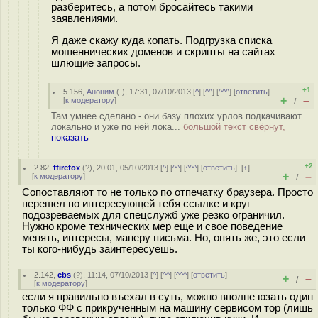
разберитесь, а потом бросайтесь такими
заявлениями.
Я даже скажу куда копать. Подгрузка списка
мошеннических доменов и скрипты на сайтах
шлющие запросы.
+1
5.156
,
Аноним
(
-
), 17:31, 07/10/2013 [
^
] [
^^
] [
^^^
] [
ответить
]
+
–
[
к модератору
]
/
Там умнее сделано - они базу плохих урлов подкачивают
локально и уже по ней лока...
большой текст свёрнут,
показать
+2
2.82
,
ffirefox
(
?
), 20:01, 05/10/2013 [
^
] [
^^
] [
^^^
] [
ответить
]
[
↑
]
+
–
[
к модератору
]
/
Сопоставляют то не только по отпечатку браузера. Просто
перешел по интересующей тебя ссылке и круг
подозреваемых для спецслужб уже резко ограничил.
Нужно кроме технических мер еще и свое поведение
менять, интересы, манеру письма. Но, опять же, это если
ты кого-нибудь заинтересуешь.
2.142
,
cbs
(
?
), 11:14, 07/10/2013 [
^
] [
^^
] [
^^^
] [
ответить
]
+
–
/
[
к модератору
]
если я правильно въехал в суть, можно вполне юзать один
только ФФ с прикрученным на машину сервисом тор (лишь