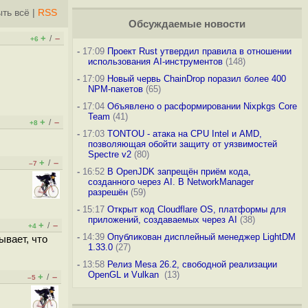
ть всё
|
RSS
Обсуждаемые новости
+
–
/
+6
-
17:09
Проект Rust утвердил правила в отношении
использования AI-инструментов
(148)
-
17:09
Новый червь ChainDrop поразил более 400
NPM-пакетов
(65)
-
17:04
Объявлено о расформировании Nixpkgs Core
Team
(41)
+
–
/
+8
-
17:03
TONTOU - атака на CPU Intel и AMD,
позволяющая обойти защиту от уязвимостей
Spectre v2
(80)
+
–
/
–7
-
16:52
В OpenJDK запрещён приём кода,
созданного через AI. В NetworkManager
разрешён
(59)
-
15:17
Открыт код Cloudflare OS, платформы для
приложений, создаваемых через AI
(38)
+
–
/
+4
-
14:39
Опубликован дисплейный менеджер LightDM
ывает, что
1.33.0
(27)
-
13:58
Релиз Mesa 26.2, свободной реализации
OpenGL и Vulkan
(13)
+
–
/
–5