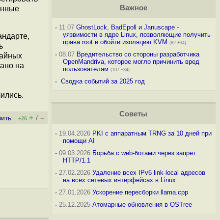
Важное
анные
-
11.07
GhostLock, BadEpoll и Januscape -
уязвимости в ядре Linux, позволяющие получить
андарте,
права root и обойти изоляцию KVM
(82 +34)
ь
-
08.07
Вредительство со стороны разработчика
чайных
OpenMandriva, которое могло причинить вред
зано на
пользователям
(107 +34)
-
Сводка событий за 2025 год
ились.
Советы
+
–
вить
/
+26
-
19.04.2026
PKI с аппаратным TRNG за 10 дней при
помощи AI
-
09.03.2026
Борьба с web-ботами через запрет
HTTP/1.1
-
27.02.2026
Удаление всех IPv6 link-local адресов
на всех сетевых интерфейсах в Linux
-
27.01.2026
Ускорение пересборки llama.cpp
-
25.12.2025
Атомарные обновления в OSTree