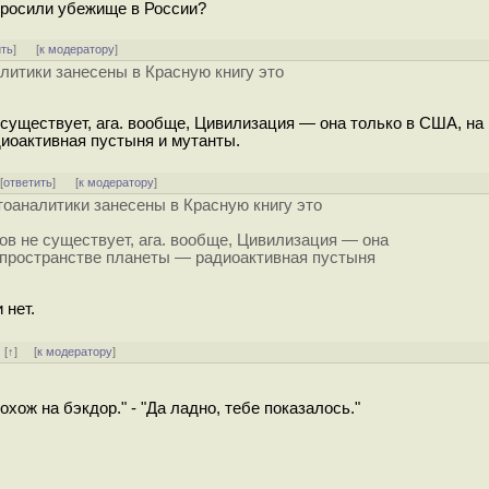
просили убежище в России?
ить
]
[
к модератору
]
литики занесены в Красную книгу это
 существует, ага. вообще, Цивилизация — она только в США, на
иоактивная пустыня и мутанты.
 [
ответить
]
[
к модератору
]
тоаналитики занесены в Красную книгу это
ков не существует, ага. вообще, Цивилизация — она
 пространстве планеты — радиоактивная пустыня
нет.
]
[
↑
] [
к модератору
]
хож на бэкдор." - "Да ладно, тебе показалось."