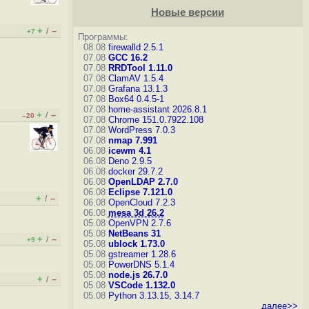
Новые версии
+
–
/
+7
Программы:
08.08
firewalld 2.5.1
07.08
GCC 16.2
07.08
RRDTool 1.11.0
07.08
ClamAV 1.5.4
07.08
Grafana 13.1.3
07.08
Box64 0.4.5-1
07.08
home-assistant 2026.8.1
+
–
/
–20
07.08
Chrome 151.0.7922.108
07.08
WordPress 7.0.3
07.08
nmap 7.991
06.08
icewm 4.1
06.08
Deno 2.9.5
06.08
docker 29.7.2
06.08
OpenLDAP 2.7.0
06.08
Eclipse 7.121.0
+
–
/
06.08
OpenCloud 7.2.3
06.08
mesa 3d 26.2
05.08
OpenVPN 2.7.6
05.08
NetBeans 31
+
–
/
+9
05.08
ublock 1.73.0
05.08
gstreamer 1.28.6
05.08
PowerDNS 5.1.4
05.08
node.js 26.7.0
+
–
/
05.08
VSCode 1.132.0
05.08
Python 3.13.15, 3.14.7
далее>>