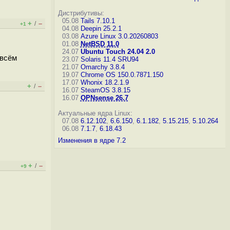
Дистрибутивы:
05.08
Tails 7.10.1
+
–
/
+1
04.08
Deepin 25.2.1
03.08
Azure Linux 3.0.20260803
01.08
NetBSD 11.0
24.07
Ubuntu Touch 24.04 2.0
 всём
23.07
Solaris 11.4 SRU94
21.07
Omarchy 3.8.4
19.07
Chrome OS 150.0.7871.150
17.07
Whonix 18.2.1.9
+
–
/
16.07
SteamOS 3.8.15
16.07
OPNsense 26.7
Актуальные ядра Linux:
07.08
6.12.102
,
6.6.150
,
6.1.182
,
5.15.215
,
5.10.264
06.08
7.1.7
,
6.18.43
Изменения в ядре 7.2
+
–
/
+9