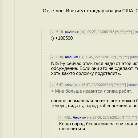
Ох, е-мое. Институт стандартизации США. О
6.19
,
pavlinux
(
ok
), 00:27, 22/09/2013 [
^
] [
^^
] [
^^^
] [
от
;) +100500
6.30
,
Аноним
(
-
), 05:45, 22/09/2013 [
^
] [
^^
] [
^^^
] [
отве
NIST-у сейчас отмыться надо от этой и
обсуждение. Если они это не сделают, 
хоть как-то соломку подстелить.
6.47
,
arisu
(
ok
), 15:37, 22/09/2013 [
^
] [
^^
] [
^^^
] [
ответ
> Мне больше нравится логика ребят.
вполне нормальная логика: пока можно 
теперь, видать, народ забеспокоился п
7.51
,
Аноним
(
-
), 17:08, 22/09/2013 [
^
] [
^^
] [
^^^
]
Когда народ беспокоился, они клали 
шевелиться.