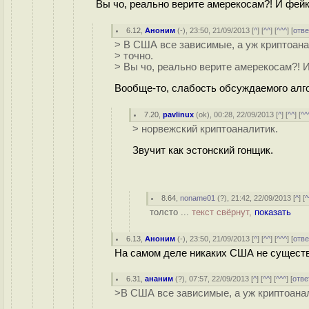
Вы чо, реально верите амерекосам?! И фейка
6.12
,
Аноним
(
-
), 23:50, 21/09/2013 [
^
] [
^^
] [
^^^
] [
отве
> В США все зависимые, а уж криптоана
> точно.
> Вы чо, реально верите амерекосам?! И
Вообще-то, слабость обсуждаемого алг
7.20
,
pavlinux
(
ok
), 00:28, 22/09/2013 [
^
] [
^^
] [
^^
> норвежский криптоаналитик.
Звучит как эстонский гонщик.
8.64
,
noname01
(
?
), 21:42, 22/09/2013 [
^
] [
^
толсто ...
текст свёрнут,
показать
6.13
,
Аноним
(
-
), 23:50, 21/09/2013 [
^
] [
^^
] [
^^^
] [
отве
На самом деле никаких США не существу
6.31
,
ананим
(
?
), 07:57, 22/09/2013 [
^
] [
^^
] [
^^^
] [
отве
>В США все зависимые, а уж криптоанал