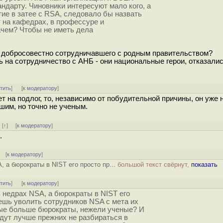
ндарту. Чиновники интересуют мало кого, а
ие в затее с RSA, следовало бы назвать
 на кафедрах, в профессуре и
Зачем? Чтобы не иметь дела
, добросовестно сотрудничавшего с родным правительством?
ь на сотрудничество с АНБ - они национальные герои, отказалис
тить
]
[
к модератору
]
т на подлог, то, независимо от побудительной причины, он уже 
шим, но точно не ученым.
]
[
↑
] [
к модератору
]
.
[
к модератору
]
 а бюрократы в NIST его просто пр...
большой текст свёрнут,
показать
тить
]
[
к модератору
]
 недрах NSA, а бюрократы в NIST его
ешь уволить сотрудников NSA с мета их
орые больше бюрократы, нежели ученые? И
дут лучше прежних не разбираться в