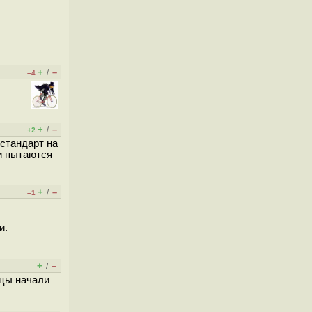
+
–
/
–4
+
–
/
+2
стандарт на
 и пытаются
+
–
/
–1
и.
+
–
/
пцы начали