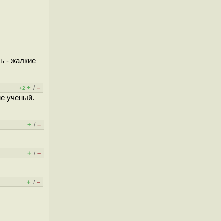
ь - жалкие
+
–
/
+2
не ученый.
+
–
/
+
–
/
+
–
/