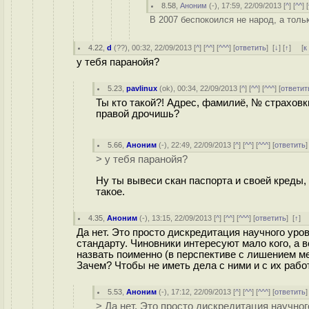
8.58
,
Аноним
(
-
), 17:59, 22/09/2013 [
^
] [
^^
] [
В 2007 беспокоился не народ, а толь
4.22
,
d
(
??
), 00:32, 22/09/2013 [
^
] [
^^
] [
^^^
] [
ответить
]
[
↓
] [
↑
] [
к
у тебя паранойя?
5.23
,
pavlinux
(
ok
), 00:34, 22/09/2013 [
^
] [
^^
] [
^^^
] [
ответит
Ты кто такой?! Адрес, фамилиё, № страховки
правой дрочишь?
5.66
,
Аноним
(
-
), 22:49, 22/09/2013 [
^
] [
^^
] [
^^^
] [
ответить
> у тебя паранойя?
Ну ты вывеси скан паспорта и своей креды, 
такое.
4.35
,
Аноним
(
-
), 13:15, 22/09/2013 [
^
] [
^^
] [
^^^
] [
ответить
]
[
↑
] 
Да нет. Это просто дискредитация научного ур
стандарту. Чиновники интересуют мало кого, а 
назвать поименно (в перспективе с лишением ме
Зачем? Чтобы не иметь дела с ними и с их рабо
5.53
,
Аноним
(
-
), 17:12, 22/09/2013 [
^
] [
^^
] [
^^^
] [
ответить
> Да нет. Это просто дискредитация научно