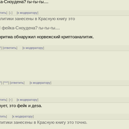
-Сноудена? гы-гы-гы....
тить
]
[
↓
] [
к модератору
]
литики занесены в Красную книгу это
 фейка-Сноудена? гы-гы-гы....
оритма обнаружил норвежский криптоаналитик.
^
] [
ответить
]
[
к модератору
]
^
] [
^^^
] [
ответить
]
[
к модератору
]
тить
]
[
↑
] [
к модератору
]
ет, это фейк и деза.
тить
]
[
к модератору
]
итики занесены в Красную книгу это точно.