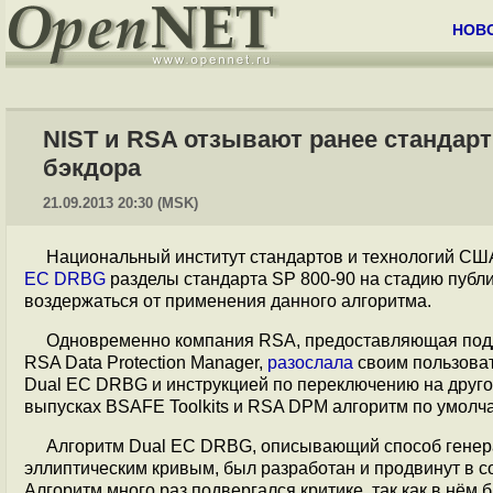
НОВ
NIST и RSA отзывают ранее стандар
бэкдора
21.09.2013 20:30 (MSK)
Национальный институт стандартов и технологий США
EC DRBG
разделы стандарта SP 800-90 на стадию публ
воздержаться от применения данного алгоритма.
Одновременно компания RSA, предоставляющая подд
RSA Data Protection Manager,
разослала
своим пользоват
Dual EC DRBG и инструкцией по переключению на другой
выпусках BSAFE Toolkits и RSA DPM алгоритм по умолч
Алгоритм Dual EC DRBG, описывающий способ генера
эллиптическим кривым, был разработан и продвинут в 
Алгоритм много раз подвергался критике, так как в нё