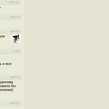
+
–
/
+1
ь
+
–
/
–1
+
–
/
+1
или
+
–
/
ь и все
+
–
/
+1
 данному
довало бы
ачение).
+
–
/
+1