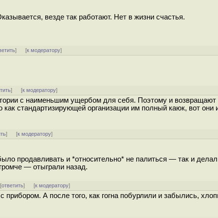
казывается, везде так работают. Нет в жизни счастья.
ветить
]
[
к модератору
]
тить
]
[
к модератору
]
стории с наименьшим ущербом для себя. Поэтому и возвращают 
то как стандартизирующей организации им полный каюк, вот они
ить
]
[
к модератору
]
было продавливать и *относительно* не палиться — так и делал
огромче — отыграли назад.
 [
ответить
]
[
к модератору
]
с прибором. А после того, как гогна побурлили и забылись, хло