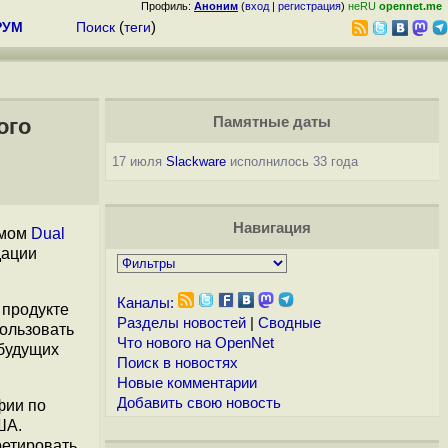
Профиль:
Аноним
(
вход
|
регистрация
)
неRU
opennet.me
РУМ
Поиск
(
теги
)
ого
Памятные даты
17 июля
Slackware
исполнилось 33 года
Навигация
тмом
Dual
дации
Каналы:
 продукте
Разделы новостей
|
Сводные
ользовать
Что нового на OpenNet
 будущих
Поиск в новостях
Новые комментарии
Добавить свою новость
фии по
ША.
ретировать