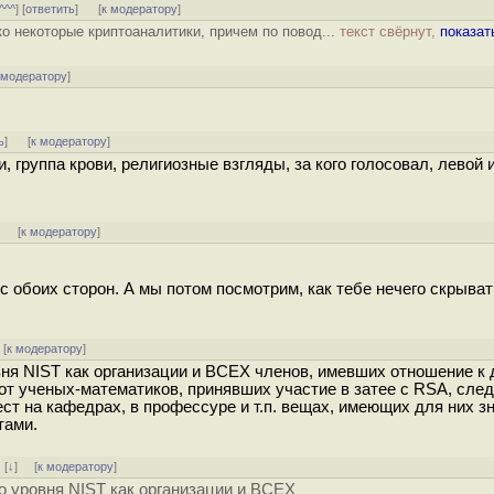
^^^
] [
ответить
]
[
к модератору
]
ко некоторые криптоаналитики, причем по повод...
текст свёрнут,
показат
 модератору
]
ь
]
[
к модератору
]
, группа крови, религиозные взгляды, за кого голосовал, левой 
]
[
к модератору
]
с обоих сторон. А мы потом посмотрим, как тебе нечего скрыват
[
к модератору
]
овня NIST как организации и ВСЕХ членов, имевших отношение к
вот ученых-математиков, принявших участие в затее с RSA, сле
ст на кафедрах, в профессуре и т.п. вещах, имеющих для них зн
тами.
]
[
↓
] [
к модератору
]
го уровня NIST как организации и ВСЕХ