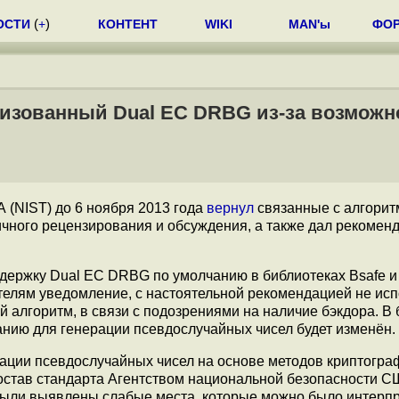
ОСТИ
(
+
)
КОНТЕНТ
WIKI
MAN'ы
ФО
тизованный Dual EC DRBG из-за возможн
 (NIST) до 6 ноября 2013 года
вернул
связанные с алгори
ичного рецензирования и обсуждения, а также дал рекомен
ержку Dual EC DRBG по умолчанию в библиотеках Bsafe и
елям уведомление, с настоятельной рекомендацией не исп
 алгоритм, в связи с подозрениями на наличие бэкдора. В
анию для генерации псевдослучайных чисел будет изменён.
ции псевдослучайных чисел на основе методов криптогра
состав стандарта Агентством национальной безопасности С
м были выявлены слабые места, которые можно было интерп