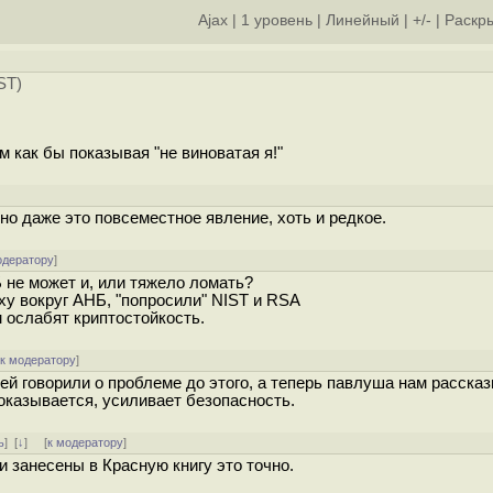
Ajax
|
1 уровень
|
Линейный
|
+/-
|
Раскры
ST)
м как бы показывая "не виноватая я!"
о даже это повсеместное явление, хоть и редкое.
одератору
]
Б не может и, или тяжело ломать?
у вокруг АНБ, "попросили" NIST и RSA
м ослабят криптостойкость.
[
к модератору
]
й говорили о проблеме до этого, а теперь павлуша нам рассказ
оказывается, усиливает безопасность.
ь
]
[
↓
] [
к модератору
]
 занесены в Красную книгу это точно.