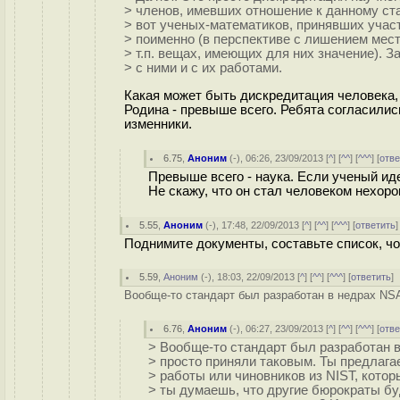
> членов, имевших отношение к данному ста
> вот ученых-математиков, принявших участ
> поименно (в перспективе с лишением мест
> т.п. вещах, имеющих для них значение). 
> с ними и с их работами.
Какая может быть дискредитация человека
Родина - превыше всего. Ребята согласилис
изменники.
6.75
,
Аноним
(
-
), 06:26, 23/09/2013 [
^
] [
^^
] [
^^^
] [
отве
Превыше всего - наука. Если ученый иде
Не скажу, что он стал человеком нехоро
5.55
,
Аноним
(
-
), 17:48, 22/09/2013 [
^
] [
^^
] [
^^^
] [
ответить
Поднимите документы, составьте список, чо
5.59
,
Аноним
(
-
), 18:03, 22/09/2013 [
^
] [
^^
] [
^^^
] [
ответить
]
Вообще-то стандарт был разработан в недрах NSA,
6.76
,
Аноним
(
-
), 06:27, 23/09/2013 [
^
] [
^^
] [
^^^
] [
отве
> Вообще-то стандарт был разработан в
> просто приняли таковым. Ты предлага
> работы или чиновников из NIST, кот
> ты думаешь, что другие бюрократы бу