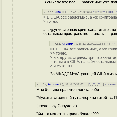
В смысле что все НЕзависимые уже по
6.46
,
arisu
(
ok
), 15:35, 22/09/2013 [
^
] [
^^
] [
^^^
] [
ответ
> В США все зависимые, а уж криптоана
> точно.
а в других странах криптоаналитиков не
остальном пространстве планеты — рад
7.61
,
Аноним
(
-
), 18:12, 22/09/2013 [
^
] [
^^
] [
^^^
]
>> В США все зависимые, а уж крип
>> точно.
> а в других странах криптоаналити
> только в США, на всём остальном
> и мутанты.
За МКАДОМ^W границей США жизни 
5.17
,
Аноним
(
-
), 00:06, 22/09/2013 [
^
] [
^^
] [
^^^
] [
ответить
Мне больше нравится логика ребят.
"Мужики, стремный тут алгоритм какой-то. По
(после шоу Сноудена)
"Хм... а может и впрямь бэкдор???"