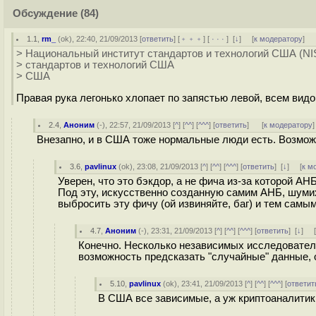
Обсуждение
(84)
1.1
,
rm_
(
ok
), 22:40, 21/09/2013 [
ответить
] [
﹢﹢﹢
] [
· · ·
]
[
↓
] [
к модератору
]
> Национальный институт стандартов и технологий США (NI
> стандартов и технологий США
> США
Правая рука легонько хлопает по запястью левой, всем видо
2.4
,
Аноним
(
-
), 22:57, 21/09/2013 [
^
] [
^^
] [
^^^
] [
ответить
]
[
к модератору
]
Внезапно, и в США тоже нормальные люди есть. Возможн
3.6
,
pavlinux
(
ok
), 23:08, 21/09/2013 [
^
] [
^^
] [
^^^
] [
ответить
]
[
↓
] [
к м
Уверен, что это бэкдор, а не фича из-за которой АН
Под эту, искусственно созданную самим АНБ, шумих
выбросить эту фичу (ой извиняйте, баг) и тем самы
4.7
,
Аноним
(
-
), 23:31, 21/09/2013 [
^
] [
^^
] [
^^^
] [
ответить
]
[
↓
] 
Конечно. Несколько независимых исследователе
возможность предсказать "случайные" данные, 
5.10
,
pavlinux
(
ok
), 23:41, 21/09/2013 [
^
] [
^^
] [
^^^
] [
ответит
В США все зависимые, а уж криптоаналитики