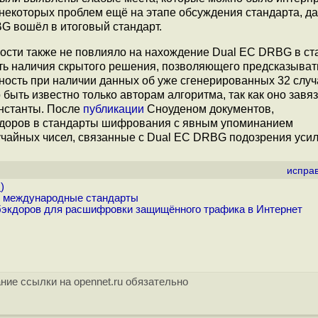
ь некоторых проблем ещё на этапе обсуждения стандарта, д
G вошёл в итоговый стандарт.
мости также не повлияло на нахождение Dual EC DRBG в ст
сть наличия скрытого решения, позволяющего предсказыват
ость при наличии данных об уже сгенерированных 32 слу
ыть известно только авторам алгоритма, так как оно завя
нстанты. После
публикации
Сноуденом документов,
кдоров в стандарты шифрования с явным упоминанием
учайных чисел, связанные с Dual EC DRBG подозрения усил
испра
.
)
и международные стандарты
экдоров для расшифровки защищённого трафика в Интернет
ние ссылки на opennet.ru обязательно