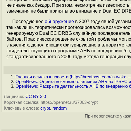
не иначе как бэкдор. При этом, несмотря на известност
замечания не были приняты во внимание и Dual EC DRB
Последующее
обнаружение
в 2007 году явной уязви
так как лишь теоретически прогнозировалась возможно
генерируемую Dual EC DRBG случайную последовательн
байтов. Практическое решение скрытой проблемы могло б
значениях, дополняющих фигурирующие в алгоритме ко
свидетельствующих о программе АНБ по внедрению бэ
стандартизированного в 2006 году метода генерации сл
Главная ссылка к новости (
http://threatpost.com/in-wake-..
OpenNews: Оценка возможного влияния АНБ на IPSEC 
OpenNews: Раскрыта деятельность АНБ по внедрению б
Лицензия:
CC BY 3.0
Короткая ссылка: https://opennet.ru/37963-crypt
Ключевые слова:
crypt
,
random
При перепечатке указа