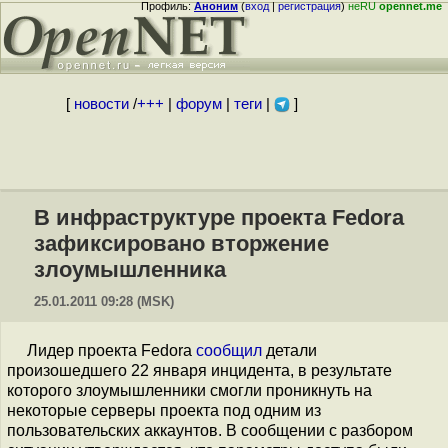
Профиль:
Аноним
(
вход
|
регистрация
)
неRU
opennet.me
[
новости
/
+++
|
форум
|
теги
|
]
В инфраструктуре проекта Fedora
зафиксировано вторжение
злоумышленника
25.01.2011 09:28 (MSK)
Лидер проекта Fedora
сообщил
детали
произошедшего 22 января инцидента, в результате
которого злоумышленники смогли проникнуть на
некоторые серверы проекта под одним из
пользовательских аккаунтов. В сообщении с разбором