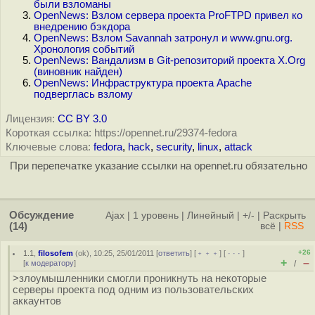
были взломаны
OpenNews: Взлом сервера проекта ProFTPD привел ко
внедрению бэкдора
OpenNews: Взлом Savannah затронул и www.gnu.org.
Хронология событий
OpenNews: Вандализм в Git-репозиторий проекта X.Org
(виновник найден)
OpenNews: Инфраструктура проекта Apache
подверглась взлому
Лицензия:
CC BY 3.0
Короткая ссылка: https://opennet.ru/29374-fedora
Ключевые слова:
fedora
,
hack
,
security
,
linux
,
attack
При перепечатке указание ссылки на opennet.ru обязательно
Обсуждение
Ajax
|
1 уровень
|
Линейный
|
+/-
|
Раскрыть
(14)
всё
|
RSS
+26
1.1
,
filosofem
(
ok
), 10:25, 25/01/2011 [
ответить
] [
﹢﹢﹢
] [
· · ·
]
+
–
[
к модератору
]
/
>злоумышленники смогли проникнуть на некоторые
серверы проекта под одним из пользовательских
аккаунтов