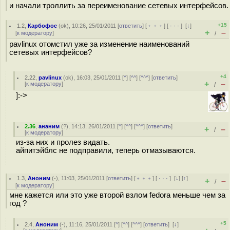
и начали троллить за переименование сетевых интерфейсов.
+15
1.2
,
Карбофос
(
ok
), 10:26, 25/01/2011 [
ответить
] [
﹢﹢﹢
] [
· · ·
]
[
↓
]
+
–
[
к модератору
]
/
pavlinux отомстил уже за изменение наименований
сетевых интерфейсов?
+4
2.22
,
pavlinux
(
ok
), 16:03, 25/01/2011 [
^
] [
^^
] [
^^^
] [
ответить
]
+
–
[
к модератору
]
/
]:->
2.36
,
ананим
(
?
), 14:13, 26/01/2011 [
^
] [
^^
] [
^^^
] [
ответить
]
+
–
/
[
к модератору
]
из-за них и пролез видать.
айпитэйблс не подправили, теперь отмазываются.
1.3
,
Аноним
(
-
), 11:03, 25/01/2011 [
ответить
] [
﹢﹢﹢
] [
· · ·
]
[
↓
] [
↑
]
+
–
/
[
к модератору
]
мне кажется или это уже второй взлом fedora меньше чем за
год ?
+5
2.4
,
Аноним
(
-
), 11:16, 25/01/2011 [
^
] [
^^
] [
^^^
] [
ответить
]
[
↓
]