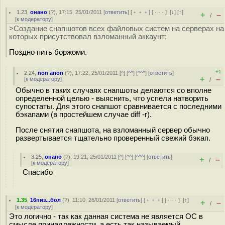
1.23
,
онано
(
?
), 17:15, 25/01/2011 [
ответить
] [
﹢﹢﹢
] [
· · ·
]
[
↓
] [
↑
]
+
–
/
[
к модератору
]
>Создание снапшотов всех файловых систем на серверах на
которых присутствовал взломанный аккаунт;
Поздно пить боржоми.
+1
2.24
,
non anon
(
?
), 17:22, 25/01/2011 [
^
] [
^^
] [
^^^
] [
ответить
]
+
–
[
к модератору
]
/
Обычно в таких случаях снапшоты делаются со вполне
определенной целью - выяснить, что успели натворить
супостаты. Для этого снапшот сравнивается с последними
бэкапами (в простейшем случае diff -r).
После снятия снапшота, на взломанный сервер обычно
развертывается тщательно проверенный свежий бэкап.
3.25
,
онано
(
?
), 19:21, 25/01/2011 [
^
] [
^^
] [
^^^
] [
ответить
]
+
–
/
[
к модератору
]
Спасибо
1.35
,
16пиз...бол
(
?
), 11:10, 26/01/2011 [
ответить
] [
﹢﹢﹢
] [
· · ·
]
[
↑
]
+
–
/
[
к модератору
]
Это логично - так как данная система не является ОС в
смысле принадлежности, а есть так называемый