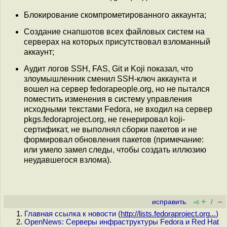
Блокирование скомпрометированного аккаунта;
Создание снапшотов всех файловых систем на
серверах на которых присутствовал взломанный
аккаунт;
Аудит логов SSH, FAS, Git и Koji показал, что
злоумышленник сменил SSH-ключ аккаунта и
вошел на сервер fedorapeople.org, но не пытался
поместить изменения в систему управления
исходными текстами Fedora, не входил на сервер
pkgs.fedoraproject.org, не генерировал koji-
сертификат, не выполнял сборки пакетов и не
формировал обновления пакетов (примечание:
или умело замел следы, чтобы создать иллюзию
неудавшегося взлома).
+
–
исправить
/
+6
Главная ссылка к новости (
http://lists.fedoraproject.org...
)
OpenNews: Серверы инфраструктуры Fedora и Red Hat