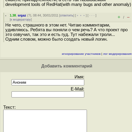
development tools of RedHat(with many bugs and other anomaly)
1.38
,
srgaz
(
?
), 08:44, 30/01/2011 [
ответить
] [
﹢﹢﹢
] [
· · ·
]
+
–
/
[
к модератору
]
Не чего, страшного в этом нет. Читаю комментарии,
удивляюсь. Ребята вы поняли о чем речь? А что проект про
это озвучил, так это и есть гуд. Тут набежали троли...
Одним словом, можно было создать новый логин.
игнорирование участников
|
лог модерирования
Добавить комментарий
Имя:
E-Mail:
Текст: