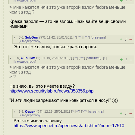
+
–
[
к модератору
]
/
> мне кажется или это уже второй взлом fedora меньше
чем за год ?
Кража пароля — это не взлом. Называйте вещи своими
именами.
3.6
,
SubGun
(
??
), 11:42, 25/01/2011 [
^
] [
^^
] [
^^^
] [
ответить
]
+
–
/
[
к модератору
]
Это тот же взлом, только кража пароля.
2.5
,
Оно ним
(
?
), 11:19, 25/01/2011 [
^
] [
^^
] [
^^^
] [
ответить
]
[
↑
]
+
–
/
[
к модератору
]
> мне кажется или это уже второй взлом fedora меньше
чем за год
> ?
Не знаю, вы это имеете ввиду?
http://www.securitylab.ru/news/358356.php
"И эти люди запрещают мне ковыряться в носу!" :)))
3.9
,
Семен
(
??
), 12:19, 25/01/2011 [
^
] [
^^
] [
^^^
] [
ответить
]
+
–
/
[
к модератору
]
Вот что имелось ввиду
https://www.opennet.ru/opennews/art.shtml?num=17510