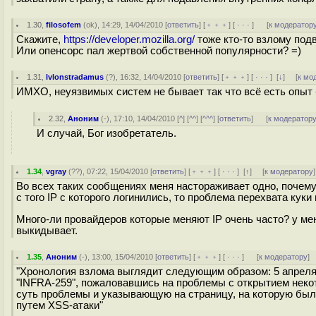
1.30
,
filosofem
(
ok
), 14:29, 14/04/2010 [
ответить
] [
﹢﹢﹢
] [
· · ·
]
[
к модератор
Скажите,
https://developer.mozilla.org/
тоже кто-то взлому под
Или опенсорс пал жертвой собственной популярности? =)
1.31
,
lvlonstradamus
(
?
), 16:32, 14/04/2010 [
ответить
] [
﹢﹢﹢
] [
· · ·
]
[
↓
] [
к мо
ИМХО, неуязвимых систем не бывает так что всё есть опыт -
2.32
,
Аноним
(
-
), 17:10, 14/04/2010 [
^
] [
^^
] [
^^^
] [
ответить
]
[
к модератор
И случай, Бог изобретатель.
1.34
,
vgray
(
??
), 07:22, 15/04/2010 [
ответить
] [
﹢﹢﹢
] [
· · ·
]
[
↑
] [
к модератору
]
Во всех таких сообщениях меня настораживает одно, почему 
с того IP с которого логинились, то проблема перехвата куки
Много-ли провайдеров которые меняют IP очень часто? у ме
выкидывает.
1.35
,
Аноним
(
-
), 13:00, 15/04/2010 [
ответить
] [
﹢﹢﹢
] [
· · ·
]
[
к модератору
]
"Хронология взлома выглядит следующим образом: 5 апрел
"INFRA-259", пожаловавшись на проблемы с открытием нек
суть проблемы и указывающую на страницу, на которую был
путем XSS-атаки"