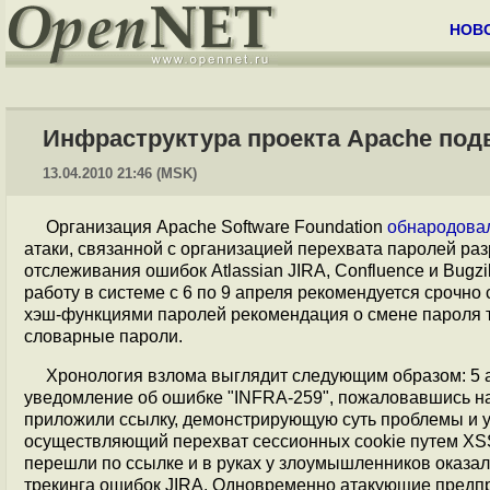
НОВ
Инфраструктура проекта Apache под
13.04.2010 21:46 (MSK)
Организация Apache Software Foundation
обнародова
атаки, связанной с организацией перехвата паролей р
отслеживания ошибок Atlassian JIRA, Confluence и Bug
работу в системе с 6 по 9 апреля рекомендуется срочно
хэш-функциями паролей рекомендация о смене пароля 
словарные пароли.
Хронология взлома выглядит следующим образом: 5 
уведомление об ошибке "INFRA-259", пожаловавшись на
приложили ссылку, демонстрирующую суть проблемы и ук
осуществляющий перехват сессионных cookie путем XSS
перешли по ссылке и в руках у злоумышленников оказал
трекинга ошибок JIRA. Одновременно атакующие предпри