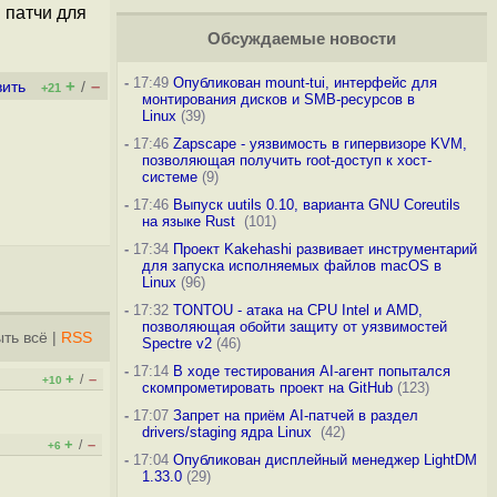
 патчи для
Обсуждаемые новости
-
17:49
Опубликован mount-tui, интерфейс для
+
–
вить
/
+21
монтирования дисков и SMB-ресурсов в
Linux
(39)
-
17:46
Zapscape - уязвимость в гипервизоре KVM,
позволяющая получить root-доступ к хост-
системе
(9)
-
17:46
Выпуск uutils 0.10, варианта GNU Coreutils
на языке Rust
(101)
-
17:34
Проект Kakehashi развивает инструментарий
для запуска исполняемых файлов macOS в
Linux
(96)
-
17:32
TONTOU - атака на CPU Intel и AMD,
позволяющая обойти защиту от уязвимостей
ть всё
|
RSS
Spectre v2
(46)
-
17:14
В ходе тестирования AI-агент попытался
+
–
/
+10
скомпрометировать проект на GitHub
(123)
-
17:07
Запрет на приём AI-патчей в раздел
drivers/staging ядра Linux
(42)
+
–
/
+6
-
17:04
Опубликован дисплейный менеджер LightDM
1.33.0
(29)