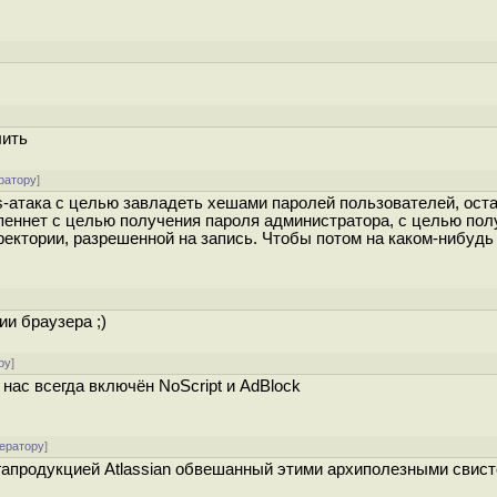
лить
ратору
]
xss-атака с целью завладеть хешами паролей пользователей, ос
опеннет с целью получения пароля администратора, с целью пол
ректории, разрешенной на запись. Чтобы потом на каком-нибудь
ии браузера ;)
ру
]
нас всегда включён NoScript и AdBlock
ератору
]
гапродукцией Atlassian обвешанный этими архиполезными свист