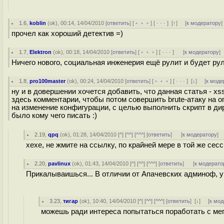
1.6
,
koblin
(
ok
), 00:14, 14/04/2010 [
ответить
] [
﹢﹢﹢
] [
· · ·
]
[
↑
] [
к модератору
]
прочел как хороший детектив =)
1.7
,
Elektron
(
ok
), 00:18, 14/04/2010 [
ответить
] [
﹢﹢﹢
] [
· · ·
]
[
к модератору
]
Ничего нового, социальная инженерия ещё рулит и будет ру
1.8
,
pro100master
(
ok
), 00:24, 14/04/2010 [
ответить
] [
﹢﹢﹢
] [
· · ·
]
[
↓
] [
к моде
ну и в довершении хочется добавить, что данная статья - 
здесь комментарии, чтобы потом совершить brute-атаку на 
на изменение конфигурации, с целью выполнить скрипт в ди
было кому чего писать :)
2.19
,
qpq
(
ok
), 01:28, 14/04/2010 [
^
] [
^^
] [
^^^
] [
ответить
]
[
к модератору
]
хехе, не жмите на ссылку, по крайней мере в той же сесс
2.20
,
pavlinux
(
ok
), 01:43, 14/04/2010 [
^
] [
^^
] [
^^^
] [
ответить
]
[
к модерато
Прикалываишься... В отличии от Апачевских админоф, у 
3.23
,
тигар
(
ok
), 10:40, 14/04/2010 [
^
] [
^^
] [
^^^
] [
ответить
]
[
↓
] [
к мод
можешь ради интереса попытаться поработать с ме