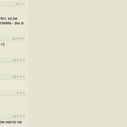
+
–
/
Нет, если
виям - вы в
+
–
/
+2
 =)
+
–
/
+2
+
–
/
+3
+
–
/
+
–
/
+2
ем нагло не