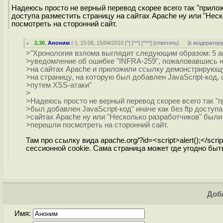
Надеюсь просто не верный перевод скорее всего так "прилож
доступа разместить страницу на сайтах Apache ну или "Нес
посмотреть на сторонний сайт.
2.36
,
Аноним
(
-
), 15:06, 15/04/2010 [
^
] [
^^
] [
^^^
] [
ответить
]
[
к модератор
>"Хронология взлома выглядит следующим образом: 5 
>уведомление об ошибке "INFRA-259", пожаловавшись н
>на сайтах Apache и приложили ссылку демонстрирую
>на страницу, на которую был добавлен JavaScript-код
>путем XSS-атаки"
>
>Надеюсь просто не верный перевод скорее всего так "
>был добавлен JavaScript-код" иначе как без ftp доступ
>сайтах Apache ну или "Несколько разработчиков" были
>перешли посмотреть на сторонний сайт.
Там про ссылку вида apache.org/?id=<script>alert();</s
сессионной cookie. Сама страница может где угодно быть
Доба
Имя: