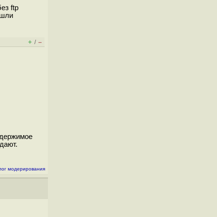
ез ftp
ешли
+
–
/
содержимое
дают.
лог модерирования