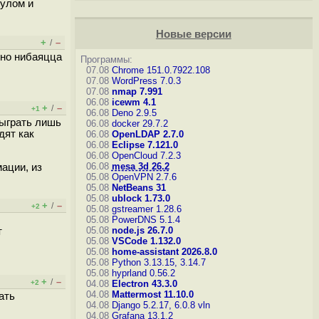
тулом и
Новые версии
+
–
/
жно нибаяцца
Программы:
07.08
Chrome 151.0.7922.108
07.08
WordPress 7.0.3
07.08
nmap 7.991
06.08
icewm 4.1
+
–
/
+1
06.08
Deno 2.9.5
сыграть лишь
06.08
docker 29.7.2
дят как
06.08
OpenLDAP 2.7.0
06.08
Eclipse 7.121.0
06.08
OpenCloud 7.2.3
06.08
mesa 3d 26.2
ации, из
05.08
OpenVPN 2.7.6
05.08
NetBeans 31
05.08
ublock 1.73.0
+
–
/
+2
05.08
gstreamer 1.28.6
05.08
PowerDNS 5.1.4
05.08
node.js 26.7.0
т
05.08
VSCode 1.132.0
05.08
home-assistant 2026.8.0
05.08
Python 3.13.15, 3.14.7
05.08
hyprland 0.56.2
+
–
/
+2
04.08
Electron 43.3.0
04.08
Mattermost 11.10.0
ать
04.08
Django 5.2.17, 6.0.8
vln
04.08
Grafana 13.1.2