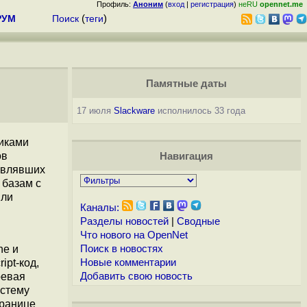
Профиль:
Аноним
(
вход
|
регистрация
)
неRU
opennet.me
РУМ
Поиск
(
теги
)
Памятные даты
17 июля
Slackware
исполнилось 33 года
иками
ов
Навигация
ствлявших
 базам с
или
Каналы:
Разделы новостей
|
Сводные
Что нового на OpenNet
he и
Поиск в новостях
pt-код,
Новые комментарии
ревая
Добавить свою новость
истему
транице