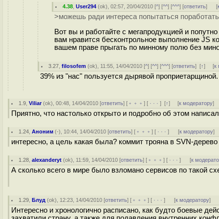
4.38
,
User294
(
ok
), 02:57, 20/04/2010 [
^
] [
^^
] [
^^^
] [
ответить
]
[
>можешь ради интереса попытаться поработать
Вот вы и работайте с мегапродукцией и попутно 
вам нравится бесконтрольное выполнение JS ко
вашем праве прыгать по минному полю без минои
3.27
,
filosofem
(
ok
), 11:55, 14/04/2010 [
^
] [
^^
] [
^^^
] [
ответить
]
[
↑
] [
к
39% из "нас" пользуется дырявой проприетарщиной. 25
1.9
,
Viliar
(
ok
), 00:48, 14/04/2010 [
ответить
] [
﹢﹢﹢
] [
· · ·
]
[
↑
] [
к модератору
]
Приятно, что настолько открыто и подробно об этом написа
1.24
,
Аноним
(
-
), 10:44, 14/04/2010 [
ответить
] [
﹢﹢﹢
] [
· · ·
]
[
к модератору
]
интересно, а цель какая была? коммит трояна в SVN-дерево
1.28
,
alexanderyt
(
ok
), 11:59, 14/04/2010 [
ответить
] [
﹢﹢﹢
] [
· · ·
]
[
к модерат
А сколько всего в мире было взломано сервисов по такой сх
1.29
,
Блуд
(
ok
), 12:23, 14/04/2010 [
ответить
] [
﹢﹢﹢
] [
· · ·
]
[
к модератору
]
Интересно и хронологично расписано, как будто боевые дей
захватили страну, а также для подавления внутренних конф