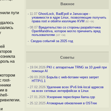
Важное
енили пути
-
11.07
GhostLock, BadEpoll и Januscape -
уязвимости в ядре Linux, позволяющие получить
права root и обойти изоляцию KVM
(82 +34)
удалось
азались
-
08.07
Вредительство со стороны разработчика
OpenMandriva, которое могло причинить вред
у
пользователям
(107 +34)
-
Сводка событий за 2025 год
лей
аторов
возникла
Советы
ароль на
-
19.04.2026
PKI с аппаратным TRNG за 10 дней при
помощи AI
 котором
-
09.03.2026
Борьба с web-ботами через запрет
 root-
HTTP/1.1
енники
-
27.02.2026
Удаление всех IPv6 link-local адресов
ии в
на всех сетевых интерфейсах в Linux
hell-
-
27.01.2026
Ускорение пересборки llama.cpp
привилегии.
-
25.12.2025
Атомарные обновления в OSTree
 и