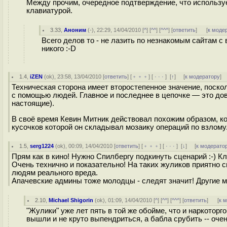
Между прочим, очередное подтверждение, что используе
клавиатурой.
3.33
,
Аноним
(
-
), 22:29, 14/04/2010 [
^
] [
^^
] [
^^^
] [
ответить
]
[
к моде
Всего делов то - не лазить по незнакомым сайтам 
никого :-D
1.4
,
iZEN
(
ok
), 23:58, 13/04/2010 [
ответить
] [
﹢﹢﹢
] [
· · ·
]
[
↑
] [
к модератору
]
Техническая сторона имеет второстепенное значение, поско
с помощью людей. Главное и последнее в цепочке — это дов
настоящие).
В своё время Кевин Митник действовал похожим образом, к
кусочков которой он складывал мозаику операций по взлому
1.5
,
serg1224
(
ok
), 00:09, 14/04/2010 [
ответить
] [
﹢﹢﹢
] [
· · ·
]
[
↓
] [
к модерато
Прям как в кино! Нужно Cпилбергу подкинуть сценарий :-) К
Очень технично и показательно! На таких жуликов приятно 
людям реального вреда.
Апачевские админы тоже молодцы - следят значит! Другие м
2.10
,
Michael Shigorin
(
ok
), 01:09, 14/04/2010 [
^
] [
^^
] [
^^^
] [
ответить
]
[
к 
"Жулики" уже лет пять в той же обойме, что и наркоторг
вышли и не круто выпендриться, а бабла срубить -- оче