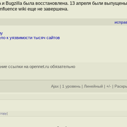
A и Bugzilla была восстановлена. 13 апреля были выпущены
fluence wiki еще не завершена.
испра
му
ло к уязвимости тысяч сайтов
ние ссылки на opennet.ru обязательно
Ajax
|
1 уровень
|
Линейный
|
+/-
|
Раскры
атору
]