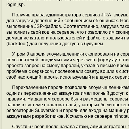
login.jsp.
Получив права администратора сервиса JIRA, злоум
для загрузки дополнений к сообщениям об ошибках. Но
выполнение JSP-файлов. Соответственно, загрузив так
выполнить свой код на сервере, что позволило им скоп
домашние каталоги пользователей и файлы с хэшами па
(backdoor) для получения доступа в будущем.
Утром 9 апреля злоумышленники скопировали на сер
пользователей, вводимых ими через web-форму аутенти
проекта запрос на смену паролей, указав в письме врем
проблема с сервисом, последовали совету, вошли в си
свой настоящий пароль, используемый и в других серви
Перехваченные пароли позволили злоумышленникам по
один из перехваченных аккаунтов имел полный доступ к
правами. На данном сервере были размещены сервисы JI
нашли в системе пользователей, у которых были прок
репозитории Subversion и пароли для входа на машину peo
аккаунтами разработчиков. К счастью на сервере minota
Спустя 6 часов после начала атаки, администраторы 