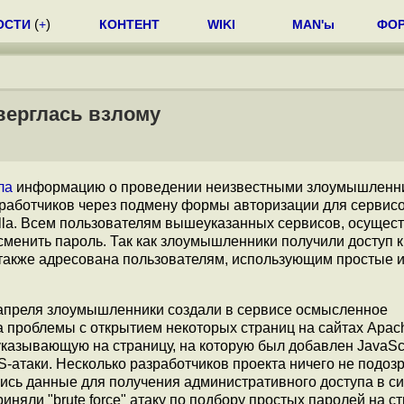
ОСТИ
(
+
)
КОНТЕНТ
WIKI
MAN'ы
ФО
верглась взлому
ла
информацию о проведении неизвестными злоумышленн
азработчиков через подмену формы авторизации для сервис
zilla. Всем пользователям вышеуказанных сервисов, осуще
 сменить пароль. Так как злоумышленники получили доступ к
также адресована пользователям, использующим простые 
апреля злоумышленники создали в сервисе осмысленное
 проблемы с открытием некоторых страниц на сайтах Apac
азывающую на страницу, на которую был добавлен JavaScri
-атаки. Несколько разработчиков проекта ничего не подоз
ись данные для получения административного доступа в с
няли "brute force" атаку по подбору простых паролей на с