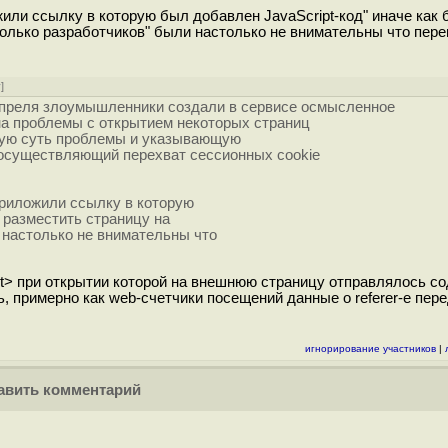
или ссылку в которую был добавлен JavaScript-код" иначе как б
колько разработчиков" были настолько не внимательны что пер
у
]
апреля злоумышленники создали в сервисе осмысленное
а проблемы с открытием некоторых страниц
щую суть проблемы и указывающую
, осуществляющий перехват сессионных cookie
приложили ссылку в которую
а разместить страницу на
 настолько не внимательны что
cript> при открытии которой на внешнюю страницу отправлялось 
, примерно как web-счетчики посещений данные о referer-е пере
игнорирование участников
|
вить комментарий