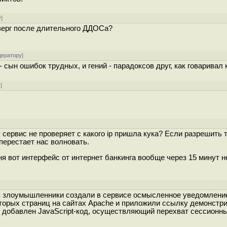
у
]
верг после длительного ДДОСа?
дератору
]
 сын ошибок трудных, и гений - парадоксов друг, как говаривал 
у
]
сервис не проверяет с какого ip пришла кука? Если разрешить 
 перестает нас волновать.
ня вот интерфейс от интернет банкинга вообще через 15 минут н
я злоумышленники создали в сервисе осмысленное уведомлени
оторых страниц на сайтах Apache и приложили ссылку демонст
 добавлен JavaScript-код, осуществляющий перехват сессионны