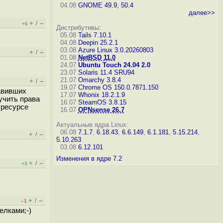
04.08
GNOME 49.9, 50.4
далее>>
+
–
/
+6
Дистрибутивы:
05.08
Tails 7.10.1
04.08
Deepin 25.2.1
03.08
Azure Linux 3.0.20260803
+
–
/
01.08
NetBSD 11.0
24.07
Ubuntu Touch 24.04 2.0
23.07
Solaris 11.4 SRU94
21.07
Omarchy 3.8.4
+
–
/
19.07
Chrome OS 150.0.7871.150
тавивших
17.07
Whonix 18.2.1.9
учить права
16.07
SteamOS 3.8.15
 ресурсе
16.07
OPNsense 26.7
Актуальные ядра Linux:
06.08
7.1.7
,
6.18.43
,
6.6.149
,
6.1.181
,
5.15.214
,
+
–
/
5.10.263
03.08
6.12.101
Изменения в ядре 7.2
+
–
/
+3
+
–
/
–1
елками;-)