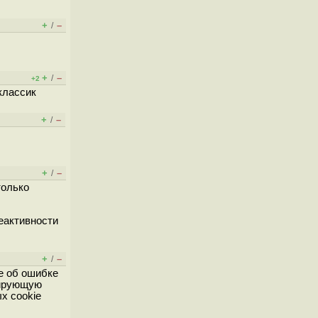
+
–
/
+
–
/
+2
классик
+
–
/
+
–
/
только
еактивности
+
–
/
е об ошибке
рирующую
х cookie