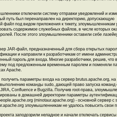
ышленники отключили систему отправки уведомлений и изм
вый путь был перенаправлен на директорию, допускающую
ой файл под видом приложения к тикету, злоумышленникам 
ировать содержимое служебных файлов, в числе которых ок
ролей. После этого злоумышленники оставили себе лазейк
вер JAR-файл, предназначенный для сбора открытых паро
фикации и направили к разработчикам от имени администр
енный пароль для входа. Многие разработчики, решив, что 
стему под предложенным временным паролем и поменяли п
сах Apache.
лучить параметры входа на сервер brutus.apache.org, на
 выполнению команды sudo, дающей право запуска команд с
RA, Confluence и Bugzilla. Получив root-права, злоумышл
ешированы в домашней директории параметры аутентификац
ple.apache.org (minotaur.apache.org) - основной сервер с s
ur.apache.org злоумышленникам не удалось повысить свои 
проекта заподозрили неладное и начали отключать сервисы