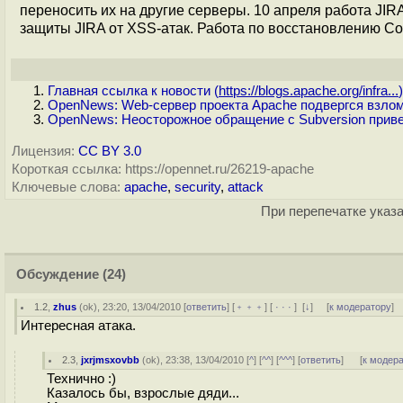
переносить их на другие серверы. 10 апреля работа JIR
защиты JIRA от XSS-атак. Работа по восстановлению Con
Главная ссылка к новости (
https://blogs.apache.org/infra...
)
OpenNews: Web-сервер проекта Apache подвергся взло
OpenNews: Неосторожное обращение с Subversion приве
Лицензия:
CC BY 3.0
Короткая ссылка: https://opennet.ru/26219-apache
Ключевые слова:
apache
,
security
,
attack
При перепечатке указа
Обсуждение
(24)
1.2
,
zhus
(
ok
), 23:20, 13/04/2010 [
ответить
] [
﹢﹢﹢
] [
· · ·
]
[
↓
] [
к модератору
]
Интересная атака.
2.3
,
jxrjmsxovbb
(
ok
), 23:38, 13/04/2010 [
^
] [
^^
] [
^^^
] [
ответить
]
[
к модер
Технично :)
Казалось бы, взрослые дяди...