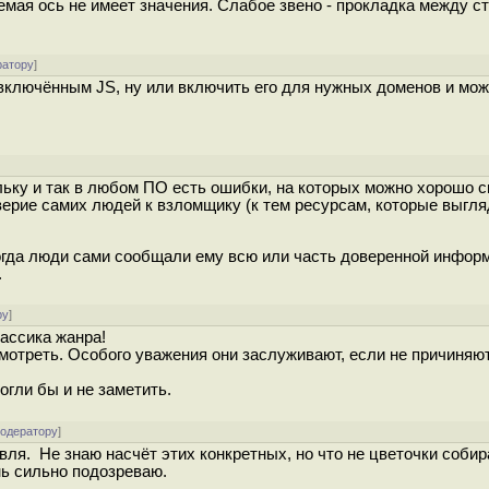
мая ось не имеет значения. Слабое звено - прокладка между с
ратору
]
с включённым JS, ну или включить его для нужных доменов и мо
льку и так в любом ПО есть ошибки, на которых можно хорошо 
ерие самих людей к взломщику (к тем ресурсам, которые выгля
огда люди сами сообщали ему всю или часть доверенной информ
.
ру
]
лассика жанра!
смотреть. Особого уважения они заслуживают, если не причиняю
огли бы и не заметить.
модератору
]
овля. Не знаю насчёт этих конкретных, но что не цветочки собир
нь сильно подозреваю.