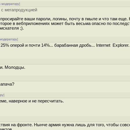
к модератору
]
 с мегапродукцией
просирайте ваши пароли, логины, почту в гмыле и что там еще. 
торое в вебприложениях может быть весьма опасно по последст
скателя ;).
 модератору
]
% оперой и почти 14%... барабанная дробь... Internet Explorer.
ли. Молодцы.
 апача?
ору
]
еме, наверное и не пересчитать.
ствия на фронте. Нынче армия нужна лишь для того, чтобы совс
ликтов.