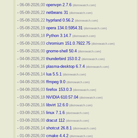
-
06-08-2026,00
openvpn 2.7.6
(distrowatch.com)
-
05-08-2026,22
netbeans 31
(distrowatch.com)
-
05-08-2026,22
hyprland 0.56.2
(distrowatch.com)
-
05-08-2026,19
opera 134.0.5954.31
(distrowatch.com)
-
05-08-2026,18
Python 3.14.7
(distrowatch.com)
-
05-08-2026,03
chromium 151.0.7922.75
(distrowatch.com)
-
05-08-2026,00
gnome-shell 50.4
(distrowatch.com)
-
04-08-2026,20
thunderbird 153.0.2
(distrowatch.com)
-
04-08-2026,16
plasma-desktop 6.7.4
(distrowatch.com)
-
04-08-2026,14
lua 5.5.1
(distrowatch.com)
-
04-08-2026,06
ffmpeg 9.0
(distrowatch.com)
-
04-08-2026,03
firefox 153.0.3
(distrowatch.com)
-
03-08-2026,18
NVIDIA 610.57.04
(distrowatch.com)
-
03-08-2026,16
libvirt 12.6.0
(distrowatch.com)
-
03-08-2026,15
linux 7.1.6
(distrowatch.com)
-
03-08-2026,00
dracut 112
(distrowatch.com)
-
01-08-2026,14
shotcut 26.8.1
(distrowatch.com)
-
01-08-2026,00
cmake 4.4.2
(distrowatch.com)