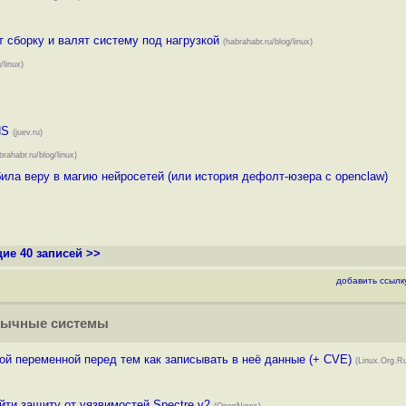
т сборку и валят систему под нагрузкой
(habrahabr.ru/blog/linux)
/linux)
NS
(juev.ru)
brahabr.ru/blog/linux)
ила веру в магию нейросетей (или история дефолт-юзера с openclaw)
ие 40 записей >>
добавить ссылк
зычные системы
вой переменной перед тем как записывать в неё данные (+ CVE)
(Linux.Org.R
ти защиту от уязвимостей Spectre v2