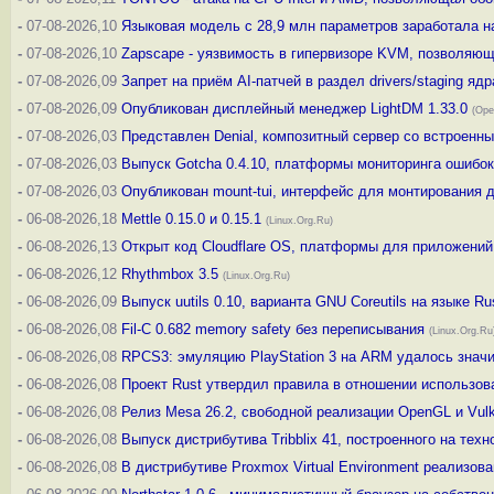
-
07-08-2026,10
Языковая модель с 28,9 млн параметров заработала 
-
07-08-2026,10
Zapscape - уязвимость в гипервизоре KVM, позволяюща
-
07-08-2026,09
Запрет на приём AI-патчей в раздел drivers/staging ядр
-
07-08-2026,09
Опубликован дисплейный менеджер LightDM 1.33.0
(Ope
-
07-08-2026,03
Представлен Denial, композитный сервер со встроенны
-
07-08-2026,03
Выпуск Gotcha 0.4.10, платформы мониторинга ошибок
-
07-08-2026,03
Опубликован mount-tui, интерфейс для монтирования д
-
06-08-2026,18
Mettle 0.15.0 и 0.15.1
(Linux.Org.Ru)
-
06-08-2026,13
Открыт код Cloudflare OS, платформы для приложений
-
06-08-2026,12
Rhythmbox 3.5
(Linux.Org.Ru)
-
06-08-2026,09
Выпуск uutils 0.10, варианта GNU Coreutils на языке Ru
-
06-08-2026,08
Fil-C 0.682 memory safety без переписывания
(Linux.Org.Ru
-
06-08-2026,08
RPCS3: эмуляцию PlayStation 3 на ARM удалось значи
-
06-08-2026,08
Проект Rust утвердил правила в отношении использов
-
06-08-2026,08
Релиз Mesa 26.2, свободной реализации OpenGL и Vul
-
06-08-2026,08
Выпуск дистрибутива Tribblix 41, построенного на техн
-
06-08-2026,08
В дистрибутиве Proxmox Virtual Environment реализо