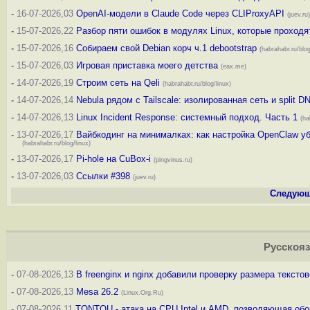
-
16-07-2026,03
OpenAI-модели в Claude Code через CLIProxyAPI
(juev.ru)
-
15-07-2026,22
Разбор пяти ошибок в модулях Linux, которые проходя
-
15-07-2026,16
Собираем свой Debian корч ч.1 debootstrap
(habrahabr.ru/blog
-
15-07-2026,03
Игровая приставка моего детства
(eax.me)
-
14-07-2026,19
Строим сеть на Qeli
(habrahabr.ru/blog/linux)
-
14-07-2026,14
Nebula рядом с Tailscale: изолированная сеть и split D
-
14-07-2026,13
Linux Incident Response: системный подход. Часть 1
(ha
-
13-07-2026,17
Вайбкодинг на минималках: как настройка OpenClaw уб
(habrahabr.ru/blog/linux)
-
13-07-2026,17
Pi-hole на CuBox-i
(pingvinus.ru)
-
13-07-2026,03
Ссылки #398
(juev.ru)
Следующ
Русскоя
-
07-08-2026,13
В freenginx и nginx добавили проверку размера тексто
-
07-08-2026,13
Mesa 26.2
(Linux.Org.Ru)
-
07-08-2026,11
TONTOU - атака на CPU Intel и AMD, позволяющая обой