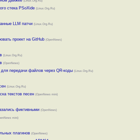
нном движке
(Linux.Org.Ru)
того стека PSoXide
(Linux.Org.Ru)
зданные LLM патчи
(Linux.Org.Ru)
овать проект на GitHub
(OpenNews)
в
(Linux.Org.Ru)
в
(OpenNews)
er для передачи файлов через QR-коды
(Linux.Org.Ru)
сен
(Linux.Org.Ru)
иска текстов песен
(OpenNews mini)
оказались фиктивными
(OpenNews)
penNews mini)
ельных плагинов
(OpenNews)