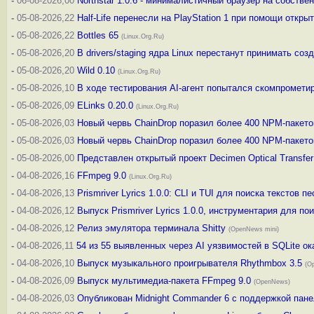
-
06-08-2026,00
Northstar 1.0.6 - минималистичный браузер на собстве
-
05-08-2026,22
Half-Life перенесли на PlayStation 1 при помощи откры
-
05-08-2026,22
Bottles 65
(Linux.Org.Ru)
-
05-08-2026,20
В drivers/staging ядра Linux перестанут принимать со
-
05-08-2026,20
Wild 0.10
(Linux.Org.Ru)
-
05-08-2026,10
В ходе тестирования AI-агент попытался скомпрометир
-
05-08-2026,09
ELinks 0.20.0
(Linux.Org.Ru)
-
05-08-2026,03
Новый червь ChainDrop поразил более 400 NPM-пакето
-
05-08-2026,03
Новый червь ChainDrop поразил более 400 NPM-пакето
-
05-08-2026,00
Представлен открытый проект Decimen Optical Transf
-
04-08-2026,16
FFmpeg 9.0
(Linux.Org.Ru)
-
04-08-2026,13
Prismriver Lyrics 1.0.0: CLI и TUI для поиска текстов пе
-
04-08-2026,12
Выпуск Prismriver Lyrics 1.0.0, инструментария для по
-
04-08-2026,12
Релиз эмулятора терминала Shitty
(OpenNews mini)
-
04-08-2026,11
54 из 55 выявленных через AI уязвимостей в SQLite 
-
04-08-2026,10
Выпуск музыкального проигрывателя Rhythmbox 3.5
(O
-
04-08-2026,09
Выпуск мультимедиа-пакета FFmpeg 9.0
(OpenNews)
-
04-08-2026,03
Опубликован Midnight Commander 6 c поддержкой пан