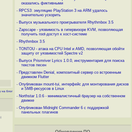
оказались фиктивными
-
RPCS3: эмуляцию PlayStation 3 на ARM удалось
значительно ускорить
-
Выпуск музыкального проигрывателя Rhythmbox 3.5
-
Zapscape - уязвимость в гипервизоре KVM, позволяющая
получить root-доступ к хост-системе
-
Rhythmbox 3.5
-
TONTOU - атака на CPU Intel и AMD, позволяющая обойти
защиту от уязвимостей Spectre v2
-
Выпуск Prismriver Lyrics 1.0.0, инструментария для поиска
текстов песен
-
Представлен Denial, композитный сервер со встроенным
движком Flutter
-
Опубликован mount-tui, интерфейс для монтирования дисков
и SMB-ресурсов в Linux
у на блог
-
Northstar 1.0.6 - минималистичный браузер на собственном
движке
-
Опубликован Midnight Commander 6 c поддержкой
панельных плагинов
u)
Обновление ПО