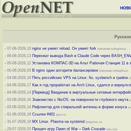
НОВ
Русско
-
07-08-2026,10
nginx не умеет reload. Он умеет fork
(habrahabr.ru/blog/linux)
-
06-08-2026,13
Перехват вывода Bash в Claude Code через BASH_EN
-
05-08-2026,12
Установка КОМПАС-3D на Альт Рабочая Станция 11 в 
-
05-08-2026,03
В nginx один алгоритм балансировки
(habrahabr.ru/blog/linux)
-
04-08-2026,19
Пять российских VPS на Linux: fio, sysbench и грабли
(
-
04-08-2026,17
Как я год проработал на Arch Linux, сдался и вернулс
-
04-08-2026,14
[Перевод] Введение в виртуальные сетевые интерфейс
-
03-08-2026,16
Знакомство с NixOS: на поверхности глубокого омута
(
-
03-08-2026,14
Рефлектор для спиральной антенны в форме конуса
(e
-
01-08-2026,18
Ссылки #401
(juev.ru)
-
31-07-2026,19
MX Linux. Plasma на systemd
(pingvinus.ru)
-
29-07-2026,03
Прошел игру Dawn of War – Dark Crusade
(eax.me)