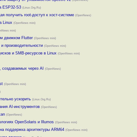
(OpenNews)
на ESP32-S3
(Linux.Org.Ru)
я получить root-доступ к хост-системе
(OpenNews)
а Linux
(OpenNews mini)
nNews mini)
м движком Flutter
(OpenNews mini)
 и производительности
(OpenNews mini)
исков и SMB-ресурсов в Linux
(OpenNews mini)
, создаваемых через AI
(OpenNews)
st
(OpenNews mini)
)
тельно ускорить
(Linux.Org.Ru)
ания AI-инструментов
(OpenNews)
kan
(OpenNews)
ологиях OpenSolaris и Illumos
(OpenNews mini)
вана поддержка архитектуры ARM64
(OpenNews mini)