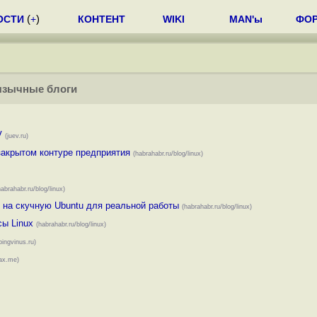
ОСТИ
(
+
)
КОНТЕНТ
WIKI
MAN'ы
ФО
язычные блоги
V
(juev.ru)
закрытом контуре предприятия
(habrahabr.ru/blog/linux)
habrahabr.ru/blog/linux)
я на скучную Ubuntu для реальной работы
(habrahabr.ru/blog/linux)
ы Linux
(habrahabr.ru/blog/linux)
pingvinus.ru)
ax.me)