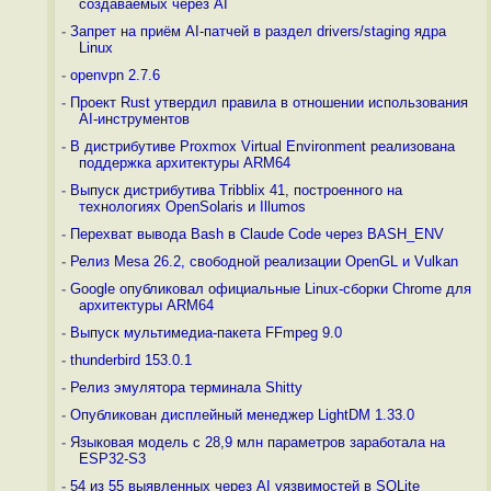
создаваемых через AI
-
Запрет на приём AI-патчей в раздел drivers/staging ядра
Linux
-
openvpn 2.7.6
-
Проект Rust утвердил правила в отношении использования
AI-инструментов
-
В дистрибутиве Proxmox Virtual Environment реализована
поддержка архитектуры ARM64
-
Выпуск дистрибутива Tribblix 41, построенного на
технологиях OpenSolaris и Illumos
-
Перехват вывода Bash в Claude Code через BASH_ENV
-
Релиз Mesa 26.2, свободной реализации OpenGL и Vulkan
-
Google опубликовал официальные Linux-сборки Chrome для
архитектуры ARM64
-
Выпуск мультимедиа-пакета FFmpeg 9.0
-
thunderbird 153.0.1
-
Релиз эмулятора терминала Shitty
-
Опубликован дисплейный менеджер LightDM 1.33.0
-
Языковая модель с 28,9 млн параметров заработала на
ESP32-S3
-
54 из 55 выявленных через AI уязвимостей в SQLite