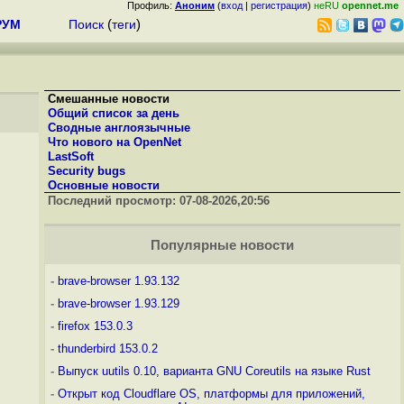
Профиль:
Аноним
(
вход
|
регистрация
)
неRU
opennet.me
РУМ
Поиск
(
теги
)
Смешанные новости
Общий список за день
Сводные англоязычные
Что нового на OpenNet
LastSoft
Security bugs
Основные новости
Последний просмотр:
07-08-2026,20:56
Популярные новости
-
brave-browser 1.93.132
-
brave-browser 1.93.129
-
firefox 153.0.3
-
thunderbird 153.0.2
-
Выпуск uutils 0.10, варианта GNU Coreutils на языке Rust
-
Открыт код Cloudflare OS, платформы для приложений,