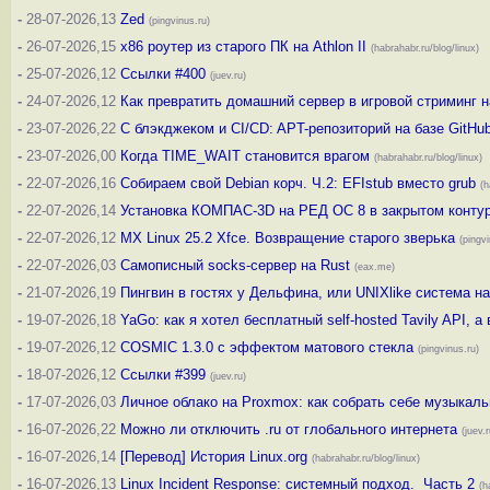
-
28-07-2026,13
Zed
(pingvinus.ru)
-
26-07-2026,15
x86 роутер из старого ПК на Athlon II
(habrahabr.ru/blog/linux)
-
25-07-2026,12
Ссылки #400
(juev.ru)
-
24-07-2026,12
Как превратить домашний сервер в игровой стриминг 
-
23-07-2026,22
С блэкджеком и CI/CD: APT-репозиторий на базе GitHub 
-
23-07-2026,00
Когда TIME_WAIT становится врагом
(habrahabr.ru/blog/linux)
-
22-07-2026,16
Собираем свой Debian корч. Ч.2: EFIstub вместо grub
(h
-
22-07-2026,14
Установка КОМПАС-3D на РЕД ОС 8 в закрытом конту
-
22-07-2026,12
MX Linux 25.2 Xfce. Возвращение старого зверька
(pingvi
-
22-07-2026,03
Самописный socks-сервер на Rust
(eax.me)
-
21-07-2026,19
Пингвин в гостях у Дельфина, или UNIXlike система на 
-
19-07-2026,18
YaGo: как я хотел бесплатный self-hosted Tavily API, а
-
19-07-2026,12
COSMIC 1.3.0 с эффектом матового стекла
(pingvinus.ru)
-
18-07-2026,12
Ссылки #399
(juev.ru)
-
17-07-2026,03
Личное облако на Proxmox: как собрать себе музыкал
-
16-07-2026,22
Можно ли отключить .ru от глобального интернета
(juev.r
-
16-07-2026,14
[Перевод] История Linux.org
(habrahabr.ru/blog/linux)
-
16-07-2026,13
Linux Incident Response: системный подход. Часть 2
(h