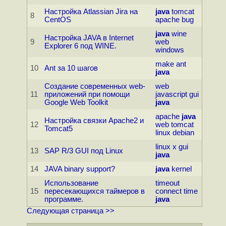
Настройка Atlassian Jira на
java
tomcat
8
CentOS
apache
bug
java
wine
Настройка JAVA в Internet
9
web
Explorer 6 под WINE.
windows
make
ant
10
Ant за 10 шагов
java
Создание современных web-
web
11
приложений при помощи
javascript
gui
Google Web Toolkit
java
apache
java
Настройка связки Apache2 и
12
web
tomcat
Tomcat5
linux
debian
linux
x
gui
13
SAP R/3 GUI под Linux
java
14
JAVA binary support?
java
kernel
Использование
timeout
15
пересекающихся таймеров в
connect
time
программе.
java
Следующая страница >>