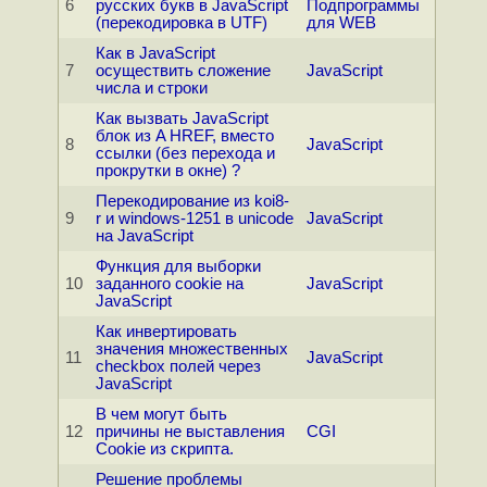
6
русских букв в JavaScript
Подпрограммы
(перекодировка в UTF)
для WEB
Как в JavaScript
7
осуществить сложение
JavaScript
числа и строки
Как вызвать JavaScript
блок из A HREF, вместо
8
JavaScript
ссылки (без перехода и
прокрутки в окне) ?
Перекодирование из koi8-
9
r и windows-1251 в unicode
JavaScript
на JavaScript
Функция для выборки
10
заданного cookie на
JavaScript
JavaScript
Как инвертировать
значения множественных
11
JavaScript
checkbox полей через
JavaScript
В чем могут быть
12
причины не выставления
CGI
Cookie из скрипта.
Решение проблемы