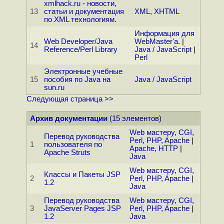
xmlhack.ru - новости,
13
статьи и документация
XML, XHTML
по XML технологиям.
Информация для
Web Developer/Java
WebMaster'а.
|
14
Reference/Perl Library
Java / JavaScript
|
Perl
Электронные учебные
15
пособия по Java на
Java / JavaScript
sun.ru
Следующая страница >>
Архив документации
(15 элементов)
Web мастеру, CGI,
Перевод руководства
Perl, PHP, Apache
|
1
пользователя по
Apache, HTTP
|
Apache Struts
Java
Web мастеру, CGI,
Классы и Пакеты JSP
2
Perl, PHP, Apache
|
1.2
Java
Перевод руководства
Web мастеру, CGI,
3
JavaServer Pages JSP
Perl, PHP, Apache
|
1.2
Java