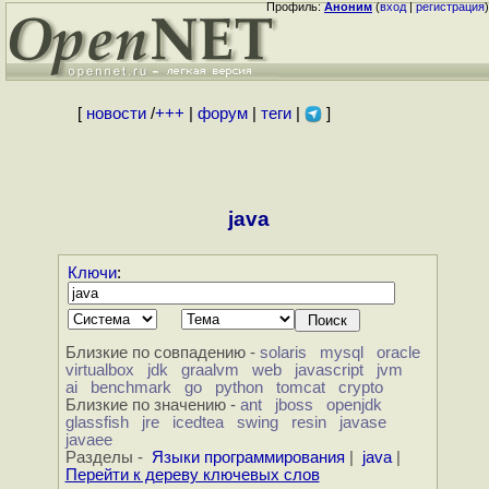
Профиль:
Аноним
(
вход
|
регистрация
)
[
новости
/
+++
|
форум
|
теги
|
]
java
Ключи
:
Близкие по совпадению -
solaris
mysql
oracle
virtualbox
jdk
graalvm
web
javascript
jvm
ai
benchmark
go
python
tomcat
crypto
Близкие по значению -
ant
jboss
openjdk
glassfish
jre
icedtea
swing
resin
javase
javaee
Разделы -
Языки программирования
|
java
|
Перейти к дереву ключевых слов