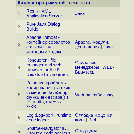
Каталог программ
(56 элементов)
Resin - XML
1
Java
Application Server
Pure Java Dialog
2
Builder
Apache Tomcat -
контейнер сервлетов
Apache, модули,
3
с открытым
дополнения
|
Java
исходным кодом
Konqueror - file
Файловые
manager and web
4
менеджеры
|
WEB-
browser for the K
Браузеры
Desktop Environment
Решение проблемы
кодирования русских
символов JavaScript
5
Web-разработчику
функцией escape() в
IE, в utf8, вместо
%XX.
Log::Log4perl - runtime
Отладка и оценка
6
code logger.
кода
|
Perl
Source-Navigator IDE
Среда для
7
- source code analysis