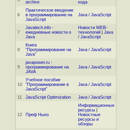
archive
кода
Практическое введение
6
в программирование на
Java / JavaScript
JavaScript
Javatech.info -
Новости WEB-
7
ежедневные новости о
технологий
|
Java
Java
/ JavaScript
Книга
8
"Программирование на
Java / JavaScript
Java"
javapower.ru -
9
программирование на
Java / JavaScript
JAVA
Учебное пособие
10
"Программирование в
Java / JavaScript
JavaScript"
11
JavaScript Optimization
Java / JavaScript
Информационные
ресурсы
|
12
Преф Ньюз
Новостные
ресурсы и
обзоры