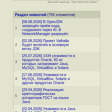
Быстрый переход - http://opennet.ru/ключ
Раздел новостей
(793 элементов)
[08.08.2026] В OpenJDK
запрещён приём кода,
1
созданного через AI. В
NetworkManager разрешён
[02.08.2026] Проект Valhalla
2
будет включён в основную
ветку JDK
[25.07.2026] 1434 уязвимости в
продуктах Oracle, 82 из
3
которых затрагивают Java,
MySQL, VirtualBox и Solaris
[17.06.2026] Уязвимости в
4
MySQL, VirtualBox, Solaris и
других продуктах Oracle
[29.04.2026] Реализация
криптографических
5
алгоритмов ГОСТ на языке
Java
[22.04.2026] Уязвимости в Java