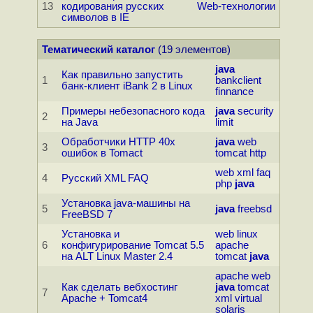
13
кодирования русских
Web-технологии
символов в IE
Тематический каталог
(19 элементов)
java
Как правильно запустить
1
bankclient
банк-клиент iBank 2 в Linux
finnance
Примеры небезопасного кода
java
security
2
на Java
limit
Обработчики HTTP 40x
java
web
3
ошибок в Tomact
tomcat
http
web
xml
faq
4
Русский XML FAQ
php
java
Установка java-машины на
5
java
freebsd
FreeBSD 7
Установка и
web
linux
6
конфигурирование Tomcat 5.5
apache
на ALT Linux Master 2.4
tomcat
java
apache
web
Как сделать вебхостинг
java
tomcat
7
Apache + Tomcat4
xml
virtual
solaris