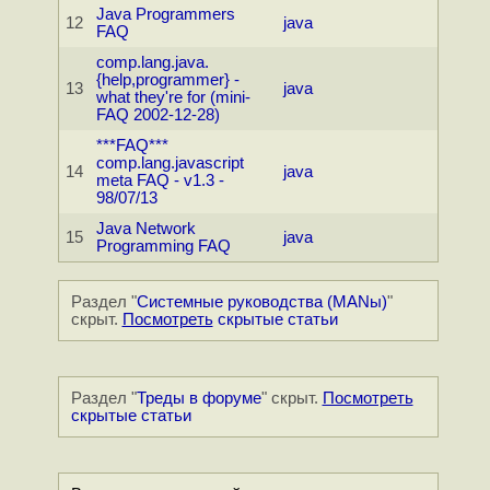
Java Programmers
12
java
FAQ
comp.lang.java.
{help,programmer} -
13
java
what they're for (mini-
FAQ 2002-12-28)
***FAQ***
comp.lang.javascript
14
java
meta FAQ - v1.3 -
98/07/13
Java Network
15
java
Programming FAQ
Раздел "
Системные руководства (MANы)
"
скрыт.
Посмотреть
скрытые статьи
Раздел "
Треды в форуме
" скрыт.
Посмотреть
скрытые статьи