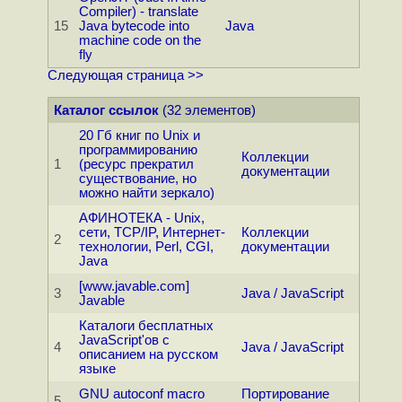
Compiler) - translate
15
Java bytecode into
Java
machine code on the
fly
Следующая страница >>
Каталог ссылок
(32 элементов)
20 Гб книг по Unix и
программированию
Коллекции
1
(ресурс прекратил
документации
существование, но
можно найти зеркало)
АФИНОТЕКА - Unix,
сети, TCP/IP, Интернет-
Коллекции
2
технологии, Perl, CGI,
документации
Java
[www.javable.com]
3
Java / JavaScript
Javable
Каталоги бесплатных
JavaScript'ов с
4
Java / JavaScript
описанием на русском
языке
GNU autoconf macro
Портирование
5