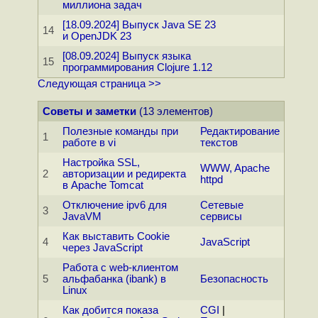
миллиона задач
[18.09.2024] Выпуск Java SE 23
14
и OpenJDK 23
[08.09.2024] Выпуск языка
15
программирования Clojure 1.12
Следующая страница >>
Советы и заметки
(13 элементов)
Полезные команды при
Редактирование
1
работе в vi
текстов
Настройка SSL,
WWW, Apache
2
авторизации и редиректа
httpd
в Apache Tomcat
Отключение ipv6 для
Сетевые
3
JavaVM
сервисы
Как выставить Cookie
4
JavaScript
через JavaScript
Работа с web-клиентом
5
альфабанка (ibank) в
Безопасность
Linux
Как добится показа
CGI
|