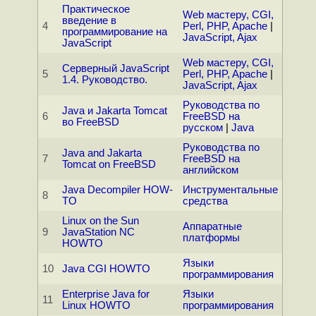
Практическое
Web мастеру, CGI,
введение в
4
Perl, PHP, Apache
|
программирование на
JavaScript, Ajax
JavaScript
Web мастеру, CGI,
Серверный JavaScript
5
Perl, PHP, Apache
|
1.4. Руководство.
JavaScript, Ajax
Руководства по
Java и Jakarta Tomcat
6
FreeBSD на
во FreeBSD
русском
|
Java
Руководства по
Java and Jakarta
7
FreeBSD на
Tomcat on FreeBSD
английском
Java Decompiler HOW-
Инструментальные
8
TO
средства
Linux on the Sun
Аппаратные
9
JavaStation NC
платформы
HOWTO
Языки
10
Java CGI HOWTO
программирования
Enterprise Java for
Языки
11
Linux HOWTO
программирования