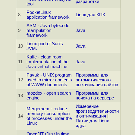
разработки
tool
PocketLinux
8
Linux для КПК
application framework
ASM - Java bytecode
9
manipulation
Java
framework
Linux port of Sun's
10
Java
JVM.
Kaffe - clean room
11
implementation of the
Java
Java virtual machine
Pavuk - UNIX program
Программы для
12
used to mirror contents
автоматического
of WWW documents
выкачивания сайтов
mozdex - open search
Программы для
13
engine
поиска на сервере
Измерение
Mergemem - reduce
производительности
memory consumption
14
и оптимизация
|
of processes under the
Патчи для Linux
Linux
ядра
OpenJIT (Just In time