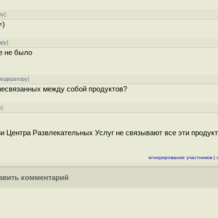
ру
]
=)
ору
]
е не было
модератору
]
несвязанных между собой продуктов?
у
]
и Центра Paзвлекательных Услуг не связывают все эти продук
игнорирование участников
|
вить комментарий