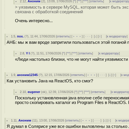
2.12
,
Аноним
(
2
), 13:09, 17/06/2026 [
^
] [
^^
] [
^^^
] [
ответить
]
[
к модератор
> уязвимость в сервере MySQL, которая может быть эк
связана с обработкой соединений
Очень интересно...
1.5
,
пох.
(
?
), 11:44, 17/06/2026 [
ответить
] [
﹢﹢﹢
] [
· · ·
]
[
↓
] [
↑
] [
к модератору
]
АНБ: мы ж вам вроде запритили пользоваться этой поганой 
2.8
,
Y I
(
?
), 11:51, 17/06/2026 [
^
] [
^^
] [
^^^
] [
ответить
]
[
к модератору
]
«Люди настолько близки, что не могут найти уязвимости
1.9
,
аноним12345
(
?
), 12:15, 17/06/2026 [
ответить
] [
﹢﹢﹢
] [
· · ·
]
[
↓
] [
↑
] [
к мо
Как установить Java на ReactOS, кто смог?
2.10
,
eugener
(
ok
), 12:39, 17/06/2026 [
^
] [
^^
] [
^^^
] [
ответить
]
[
к модерато
Поскольку установленная java вполне себе переносимая 
просто скопировать каталог из Program Files в ReactOS.
1.11
,
Аноним
(
11
), 13:00, 17/06/2026 [
ответить
] [
﹢﹢﹢
] [
· · ·
]
[
↓
] [
↑
] [
к модер
Я думал в Солярисе уже все ошибки выловлены за столько 