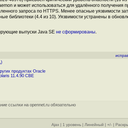
Daemon и может использоваться для удалённого получения п
ленного запроса по HTTPS. Менее опасные уязвимости за
тные библиотеки (4.4 из 10). Уязвимости устранены в обнов
ирующие выпуски Java SE
не сформированы
.
испра
.
)
ругих продуктах Oracle
aris 11.4.90 CBE
ние ссылки на opennet.ru обязательно
Ajax
|
1 уровень
|
Линейный
|
+/-
|
Раскры