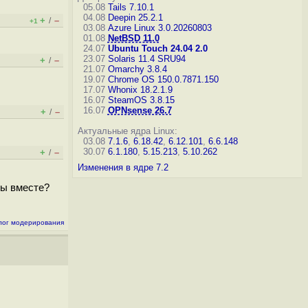
05.08
Tails 7.10.1
04.08
Deepin 25.2.1
+
–
/
+1
03.08
Azure Linux 3.0.20260803
01.08
NetBSD 11.0
24.07
Ubuntu Touch 24.04 2.0
23.07
Solaris 11.4 SRU94
+
–
/
21.07
Omarchy 3.8.4
19.07
Chrome OS 150.0.7871.150
17.07
Whonix 18.2.1.9
16.07
SteamOS 3.8.15
16.07
OPNsense 26.7
+
–
/
Актуальные ядра Linux:
03.08
7.1.6
,
6.18.42
,
6.12.101
,
6.6.148
30.07
6.1.180
,
5.15.213
,
5.10.262
+
–
/
Изменения в ядре 7.2
ты вместе?
лог модерирования