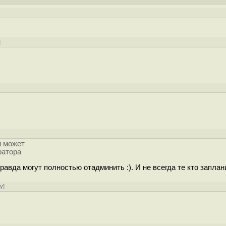
]
и может
ратора
авда могут полностью отадминить :). И не всегда те кто заплан
ру
]