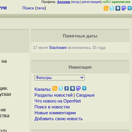
Профиль:
Аноним
(
вход
|
регистрация
)
неRU
opennet.me
РУМ
Поиск
(
теги
)
Памятные даты
17 июля
Slackware
исполнилось 33 года
 на
Навигация
ции.
Каналы:
усках
Разделы новостей
|
Сводные
Что нового на OpenNet
Поиск в новостях
 не
Новые комментарии
ства
Добавить свою новость
10).