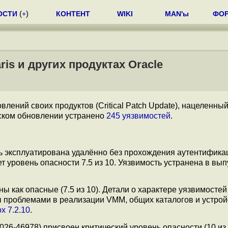
ОСТИ
(
+
)
КОНТЕНТ
WIKI
MAN'ы
ФО
ris и других продуктах Oracle
лений своих продуктов (Critical Patch Update), нацеленный
ьском обновлении устранено
245 уязвимостей
.
ь эксплуатирована удалённо без прохождения аутентифика
 уровень опасности 7.5 из 10. Уязвимость устранена в вып
ны как опасные (7.5 из 10). Детали о характере уязвимостей
ы проблемами в реализации VMM, общих каталогов и устрой
ox 7.2.10
.
026-46978) присвоен критический уровень опасности (10 из 