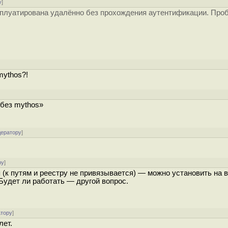
у
]
сплуатирована удалённо без прохождения аутентификации. Про
mythos?!
 без mythos»
дератору
]
ру
]
(к путям и реестру не привязывается) — можно установить на 
 Будет ли работать — другой вопрос.
атору
]
лет.