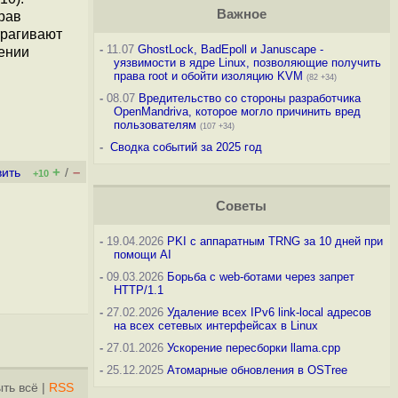
Важное
рав
трагивают
-
11.07
GhostLock, BadEpoll и Januscape -
лении
уязвимости в ядре Linux, позволяющие получить
права root и обойти изоляцию KVM
(82 +34)
-
08.07
Вредительство со стороны разработчика
OpenMandriva, которое могло причинить вред
пользователям
(107 +34)
-
Сводка событий за 2025 год
+
–
вить
/
+10
Советы
-
19.04.2026
PKI с аппаратным TRNG за 10 дней при
помощи AI
-
09.03.2026
Борьба с web-ботами через запрет
HTTP/1.1
-
27.02.2026
Удаление всех IPv6 link-local адресов
на всех сетевых интерфейсах в Linux
-
27.01.2026
Ускорение пересборки llama.cpp
-
25.12.2025
Атомарные обновления в OSTree
ть всё
|
RSS