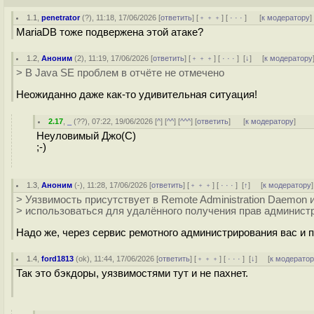
1.1
,
penetrator
(
?
), 11:18, 17/06/2026 [
ответить
] [
﹢﹢﹢
] [
· · ·
]
[
к модератору
]
MariaDB тоже подвержена этой атаке?
1.2
,
Аноним
(
2
), 11:19, 17/06/2026 [
ответить
] [
﹢﹢﹢
] [
· · ·
]
[
↓
] [
к модератору
> В Java SE проблем в отчёте не отмечено
Неожиданно даже как-то удивительная ситуация!
2.17
,
_
(
??
), 07:22, 19/06/2026 [
^
] [
^^
] [
^^^
] [
ответить
]
[
к модератору
]
Неуловимый Джо(С)
;-)
1.3
,
Аноним
(
-
), 11:28, 17/06/2026 [
ответить
] [
﹢﹢﹢
] [
· · ·
]
[
↑
] [
к модератору
]
> Уязвимость присутствует в Remote Administration Daemon 
> использоваться для удалённого получения прав админист
Надо же, через сервис ремотного администрирования вас и пр
1.4
,
ford1813
(
ok
), 11:44, 17/06/2026 [
ответить
] [
﹢﹢﹢
] [
· · ·
]
[
↓
] [
к модерато
Так это бэкдоры, уязвимостями тут и не пахнет.