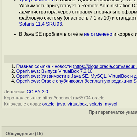
Уязвимость присутствует в Remote Administration 
администратора через отправку специально оформ
файловую систему (опасность 7.1 из 10) и стандар
Solaris 11.4 SRU93
.
В Java SE проблем в отчёте
не отмечено
и коррект
Главная ссылка к новости (
https://blogs.oracle.com/secur..
OpenNews: Выпуск VirtualBox 7.2.10
OpenNews: Уязвимости в Java SE, MySQL, VirtualBox и д
OpenNews: Oracle опубликовал бесплатную редакцию Sol
Лицензия:
CC BY 3.0
Короткая ссылка: https://opennet.ru/65704-oracle
Ключевые слова:
oracle
,
java
,
virtualbox
,
solaris
,
mysql
При перепечатке указа
Обсуждение
(15)