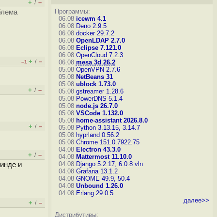
+
–
/
Программы:
блема
06.08
icewm 4.1
06.08
Deno 2.9.5
06.08
docker 29.7.2
06.08
OpenLDAP 2.7.0
06.08
Eclipse 7.121.0
06.08
OpenCloud 7.2.3
+
–
/
06.08
mesa 3d 26.2
–1
05.08
OpenVPN 2.7.6
05.08
NetBeans 31
05.08
ublock 1.73.0
+
–
/
05.08
gstreamer 1.28.6
05.08
PowerDNS 5.1.4
05.08
node.js 26.7.0
05.08
VSCode 1.132.0
05.08
home-assistant 2026.8.0
+
–
/
05.08
Python 3.13.15, 3.14.7
05.08
hyprland 0.56.2
05.08
Chrome 151.0.7922.75
04.08
Electron 43.3.0
+
–
/
04.08
Mattermost 11.10.0
04.08
Django 5.2.17, 6.0.8
vln
винде и
04.08
Grafana 13.1.2
04.08
GNOME 49.9, 50.4
04.08
Unbound 1.26.0
04.08
Erlang 29.0.5
далее>>
+
–
/
Дистрибутивы: