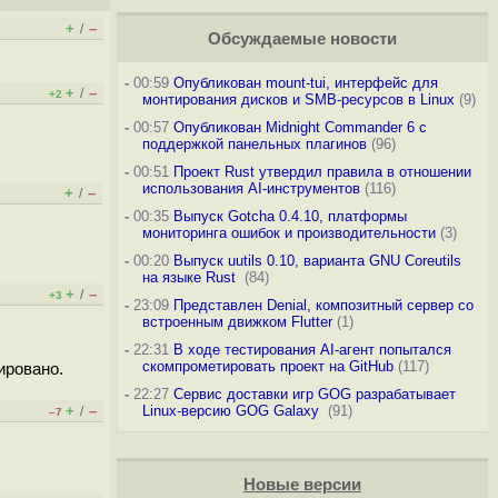
+
–
/
Обсуждаемые новости
-
00:59
Опубликован mount-tui, интерфейс для
+
–
/
+2
монтирования дисков и SMB-ресурсов в Linux
(9)
-
00:57
Опубликован Midnight Commander 6 c
поддержкой панельных плагинов
(96)
-
00:51
Проект Rust утвердил правила в отношении
использования AI-инструментов
(116)
+
–
/
-
00:35
Выпуск Gotcha 0.4.10, платформы
мониторинга ошибок и производительности
(3)
-
00:20
Выпуск uutils 0.10, варианта GNU Coreutils
на языке Rust
(84)
+
–
/
+3
-
23:09
Представлен Denial, композитный сервер со
встроенным движком Flutter
(1)
-
22:31
В ходе тестирования AI-агент попытался
скомпрометировать проект на GitHub
(117)
ировано.
-
22:27
Сервис доставки игр GOG разрабатывает
+
–
Linux-версию GOG Galaxy
(91)
/
–7
Новые версии