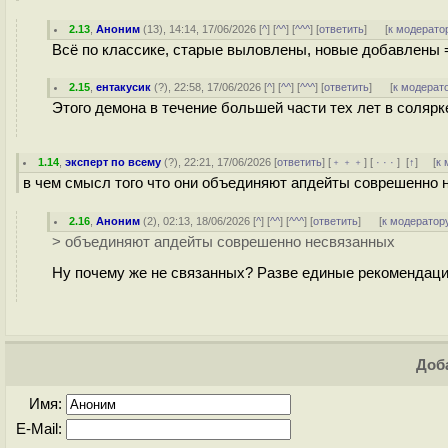
2.13
,
Аноним
(
13
), 14:14, 17/06/2026 [
^
] [
^^
] [
^^^
] [
ответить
]
[
к модерато
Всё по классике, старые выловлены, новые добавлены 
2.15
,
ентакусик
(
?
), 22:58, 17/06/2026 [
^
] [
^^
] [
^^^
] [
ответить
]
[
к модерат
Этого демона в течение большей части тех лет в солярк
1.14
,
эксперт по всему
(
?
), 22:21, 17/06/2026 [
ответить
] [
﹢﹢﹢
] [
· · ·
]
[
↑
] [
к 
в чем смысл того что они объединяют апдейты соврешенно 
2.16
,
Аноним
(
2
), 02:13, 18/06/2026 [
^
] [
^^
] [
^^^
] [
ответить
]
[
к модератор
> объединяют апдейты соврешенно несвязанных
Ну почему же не связанных? Разве единые рекомендаци
Доба
Имя:
E-Mail: