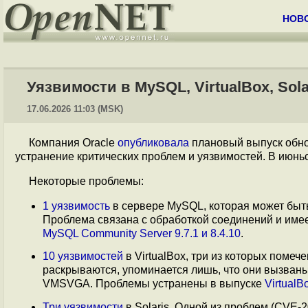
НОВ
Уязвимости в MySQL, VirtualBox, Sola
17.06.2026 11:03 (MSK)
Компания Oracle
опубликовала
плановый выпуск обнов
устранение критических проблем и уязвимостей. В июн
Некоторые проблемы:
1 уязвимость
в сервере MySQL, которая может быт
Проблема связана с обработкой соединений и имеет
MySQL Community Server 9.7.1 и 8.4.10
.
10 уязвимостей
в VirtualBox, три из которых помече
раскрываются, упоминается лишь, что они вызван
VMSVGA. Проблемы устранены в выпуске
VirtualB
Три уязвимости
в Solaris. Одной из проблем (CVE-2