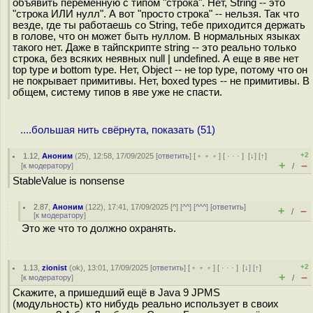
объявить переменную с типом "строка". Нет, String -- это
"строка ИЛИ нулл". А вот "просто строка" -- нельзя. Так что
везде, где ты работаешь со String, тебе приходится держать
в голове, что он может быть нуллом. В нормальных языках
такого нет. Даже в тайпскрипте string -- это реально только
строка, без всяких неявных null | undefined. А еще в яве нет
top type и bottom type. Нет, Object -- не top type, потому что он
не покрывает примитивы. Нет, boxed types -- не примитивы. В
общем, систему типов в яве уже не спасти.
....большая нить свёрнута, показать (51)
+2
1.12
,
Аноним
(
25
), 12:58, 17/09/2025 [
ответить
] [
﹢﹢﹢
] [
· · ·
]
[
↓
] [
↑
]
+
–
[
к модератору
]
/
StableValue is nonsense
2.87
,
Аноним
(
122
), 17:41, 17/09/2025 [
^
] [
^^
] [
^^^
] [
ответить
]
+
–
/
[
к модератору
]
Это же что то должно охранять.
+2
1.13
,
zionist
(
ok
), 13:01, 17/09/2025 [
ответить
] [
﹢﹢﹢
] [
· · ·
]
[
↓
] [
↑
]
+
–
[
к модератору
]
/
Скажите, а пришедший ещё в Java 9 JPMS
(модульность) кто нибудь реально использует в своих