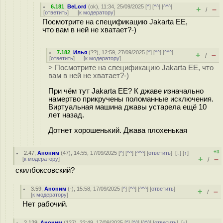
6.181
,
BeLord
(
ok
), 11:34, 25/09/2025 [
^
] [
^^
] [
^^^
]
+
–
/
[
ответить
]
[
к модератору
]
Посмотрите на спецификацию Jakarta EE,
что вам в ней не хватает?-)
7.182
,
Илья
(
??
), 12:59, 27/09/2025 [
^
] [
^^
] [
^^^
]
+
–
/
[
ответить
]
[
к модератору
]
> Посмотрите на спецификацию Jakarta EE, что
вам в ней не хватает?-)
При чём тут Jakarta EE? К джаве изначально
намертво прикручены поломанные исключения.
Виртуальная машина джавы устарела ещё 10
лет назад.
Дотнет хорошенький. Джава плохенькая
+3
2.47
,
Аноним
(
47
), 14:55, 17/09/2025 [
^
] [
^^
] [
^^^
] [
ответить
]
[
↓
] [
↑
]
+
–
[
к модератору
]
/
скилбоксовский?
3.59
,
Аноним
(
-
), 15:58, 17/09/2025 [
^
] [
^^
] [
^^^
] [
ответить
]
+
–
/
[
к модератору
]
Нет рабочий.
2.129
,
Аноним
(
127
), 22:49, 17/09/2025 [
^
] [
^^
] [
^^^
] [
ответить
]
[
↑
]