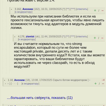
Прогаю на жаве с версии 1.4.
3.162
,
Аноним
(
162
), 16:31, 18/09/2025 [
^
] [
^^
] [
^^^
] [
ответить
]
+
–
/
[
к модератору
]
Мы используем при написании библиотек и если на
проекте гексагональная архитектура, чтобы явно лишить
возможности тянуть код адаптеров в модуль доменной
логики.
4.176
,
zionist
(
ok
), 11:44, 20/09/2025 [
^
] [
^^
] [
^^^
] [
ответить
]
+
–
/
[
к модератору
]
И вы считаете нормальным то, что strong
encapsulation, который по сути не более чем
настоящий private, делали десять лет и с таким
количеством внутреннего кода?! Кстати, как вы можете
гарантировать, что ваши библиотеки будут
использовать не через classpath, то есть в обход
модулей?
1.18
,
Аноним
(
18
), 13:08, 17/09/2025
Скрыто ботом-модератором
[
﹢
–4
+
–
﹢﹢
] [
· · ·
] [
к модератору
]
/
....большая нить свёрнута, показать (11)