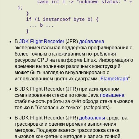
       case int i -> "unknown status: " + 
i;

   }

   if (i instanceof byte b) {

    ... b ...

В
JDK Flight Recorder
(JFR)
добавлена
экспериментальная поддержка профилирования с
более точным отслеживанием потребления
ресурсов CPU на платформе Linux. Информация о
времени выполнения различных конструкций
может быть наглядно визуализирована с
использованием цветных диаграмм "
FlameGraph
".
В JDK Flight Recorder (JFR) при асинхронном
сэмплировании стеков потоков Java
повышена
стабильность работы за счёт обхода стека вызовов
только в "безопасных точках" (safepoints).
В JDK Flight Recorder (JFR)
добавлены
средства
трассировки и оценки времени выполнения
методов. Поддерживается трассировка стека
вызовов конкретных методов и запись точной