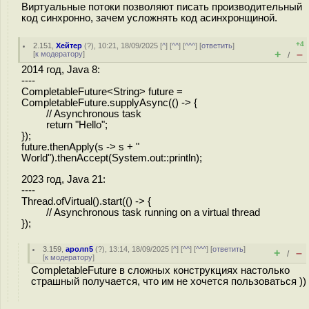
Виртуальные потоки позволяют писать производительный
код синхронно, зачем усложнять код асинхронщиной.
+4
2.151
,
Хейтер
(
?
), 10:21, 18/09/2025 [
^
] [
^^
] [
^^^
] [
ответить
]
+
–
[
к модератору
]
/
2014 год, Java 8:
----
CompletableFuture<String> future =
CompletableFuture.supplyAsync(() -> {
// Asynchronous task
return "Hello";
});
future.thenApply(s -> s + "
World").thenAccept(System.out::println);
2023 год, Java 21:
----
Thread.ofVirtual().start(() -> {
// Asynchronous task running on a virtual thread
});
3.159
,
аролп5
(
?
), 13:14, 18/09/2025 [
^
] [
^^
] [
^^^
] [
ответить
]
+
–
/
[
к модератору
]
CompletableFuture в сложных конструкциях настолько
страшный получается, что им не хочется пользоваться ))