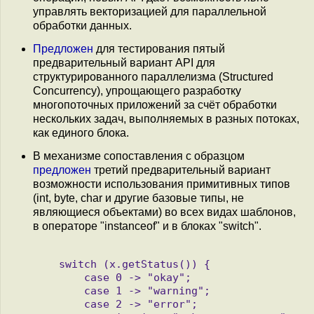
управлять векторизацией для параллельной
обработки данных.
Предложен
для тестирования пятый
предварительный вариант API для
cтруктурированного параллелизма (Structured
Concurrency), упрощающего разработку
многопоточных приложений за счёт обработки
нескольких задач, выполняемых в разных потоках,
как единого блока.
В механизме сопоставления с образцом
предложен
третий предварительный вариант
возможности использования примитивных типов
(int, byte, char и другие базовые типы, не
являющиеся объектами) во всех видах шаблонов,
в операторе "instanceof" и в блоках "switch".
   switch (x.getStatus()) {

       case 0 -> "okay";

       case 1 -> "warning";

       case 2 -> "error";
