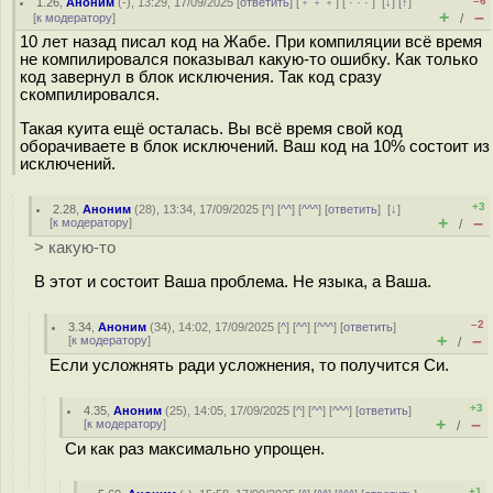
–6
1.26
,
Аноним
(
-
), 13:29, 17/09/2025 [
ответить
] [
﹢﹢﹢
] [
· · ·
]
[
↓
] [
↑
]
+
–
[
к модератору
]
/
10 лет назад писал код на Жабе. При компиляции всё время
не компилировался показывал какую-то ошибку. Как только
код завернул в блок исключения. Так код сразу
скомпилировался.
Такая куита ещё осталась. Вы всё время свой код
оборачиваете в блок исключений. Ваш код на 10% состоит из
исключений.
+3
2.28
,
Аноним
(
28
), 13:34, 17/09/2025 [
^
] [
^^
] [
^^^
] [
ответить
]
[
↓
]
+
–
[
к модератору
]
/
> какую-то
В этот и состоит Ваша проблема. Не языка, а Ваша.
–2
3.34
,
Аноним
(
34
), 14:02, 17/09/2025 [
^
] [
^^
] [
^^^
] [
ответить
]
+
–
[
к модератору
]
/
Если усложнять ради усложнения, то получится Си.
+3
4.35
,
Аноним
(
25
), 14:05, 17/09/2025 [
^
] [
^^
] [
^^^
] [
ответить
]
+
–
[
к модератору
]
/
Си как раз максимально упрощен.
+1