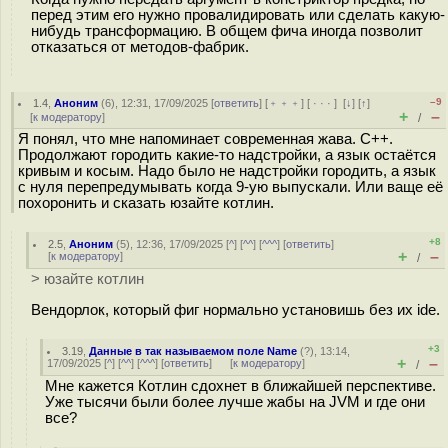
перед этим его нужно провалидировать или сделать какую-
нибудь трансформацию. В общем фича иногда позволит
отказаться от методов-фабрик.
–9
1.4
,
Аноним
(
6
), 12:31, 17/09/2025 [
ответить
] [
﹢﹢﹢
] [
· · ·
]
[
↓
] [
↑
]
+
–
[
к модератору
]
/
Я понял, что мне напоминает современная жава. C++.
Продолжают городить какие-то надстройки, а язык остаётся
кривым и косым. Надо было не надстройки городить, а язык
с нуля перепредумывать когда 9-ую выпускали. Или ваще её
похоронить и сказать юзайте котлин.
+8
2.5
,
Аноним
(
5
), 12:36, 17/09/2025 [
^
] [
^^
] [
^^^
] [
ответить
]
+
–
[
к модератору
]
/
> юзайте котлин
Вендорлок, который фиг нормально установишь без их ide.
+3
3.19
,
Данные в так называемом поле Name
(
?
), 13:14,
+
–
17/09/2025 [
^
] [
^^
] [
^^^
] [
ответить
]
[
к модератору
]
/
Мне кажется Котлин сдохнет в ближайшей перспективе.
Уже тысячи были более лучше жабы на JVM и где они
все?