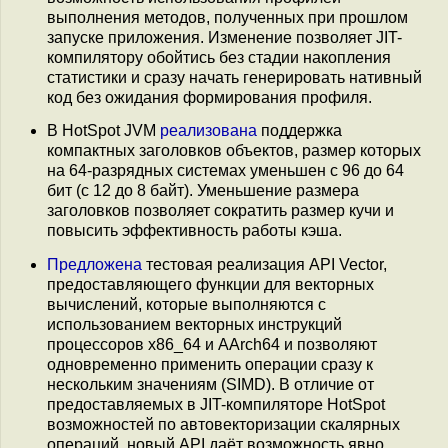
выполнения методов, полученных при прошлом
запуске приложения. Изменение позволяет JIT-
компилятору обойтись без стадии накопления
статистики и сразу начать генерировать нативный
код без ожидания формирования профиля.
В HotSpot JVM
реализована
поддержка
компактных заголовков объектов, размер которых
на 64-разрядных системах уменьшен с 96 до 64
бит (с 12 до 8 байт). Уменьшение размера
заголовков позволяет сократить размер кучи и
повысить эффективность работы кэша.
Предложена
тестовая реализация API Vector,
предоставляющего функции для векторных
вычислений, которые выполняются с
использованием векторных инструкций
процессоров x86_64 и AArch64 и позволяют
одновременно применить операции сразу к
нескольким значениям (SIMD). В отличие от
предоставляемых в JIT-компиляторе HotSpot
возможностей по автовекторизации скалярных
операций, новый API даёт возможность явно