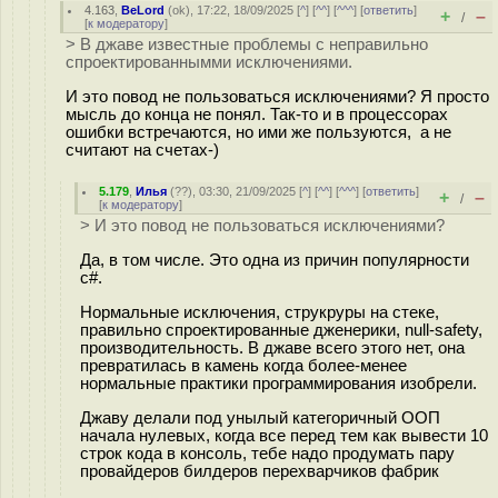
4.163
,
BeLord
(
ok
), 17:22, 18/09/2025 [
^
] [
^^
] [
^^^
] [
ответить
]
+
–
/
[
к модератору
]
> В джаве известные проблемы с неправильно
спроектированнымми исключениями.
И это повод не пользоваться исключениями? Я просто
мысль до конца не понял. Так-то и в процессорах
ошибки встречаются, но ими же пользуются, а не
считают на счетах-)
5.179
,
Илья
(
??
), 03:30, 21/09/2025 [
^
] [
^^
] [
^^^
] [
ответить
]
+
–
/
[
к модератору
]
> И это повод не пользоваться исключениями?
Да, в том числе. Это одна из причин популярности
c#.
Нормальные исключения, струкруры на стеке,
правильно спроектированные дженерики, null-safety,
производительность. В джаве всего этого нет, она
превратилась в камень когда более-менее
нормальные практики программирования изобрели.
Джаву делали под унылый категоричный ООП
начала нулевых, когда все перед тем как вывести 10
строк кода в консоль, тебе надо продумать пару
провайдеров билдеров перехварчиков фабрик