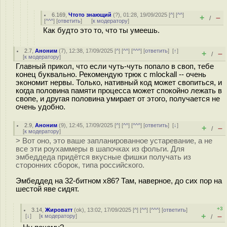
6.169
,
Чтото знающий
(
?
), 01:28, 19/09/2025 [
^
] [
^^
]
+
–
/
[
^^^
] [
ответить
]
[
к модератору
]
Как будто это то, что ты умеешь.
2.7
,
Аноним
(
7
), 12:38, 17/09/2025 [
^
] [
^^
] [
^^^
] [
ответить
]
[
↑
]
+
–
/
[
к модератору
]
Главный прикол, что если чуть-чуть попало в своп, тебе
конец буквально. Рекомендую трюк с mlockall -- очень
экономит нервы. Только, нативный код может свопиться, и
когда половина памяти процесса может спокойно лежать в
свопе, и другая половина умирает от этого, получается не
очень удобно.
2.9
,
Аноним
(
9
), 12:45, 17/09/2025 [
^
] [
^^
] [
^^^
] [
ответить
]
[
↓
]
+
–
/
[
к модератору
]
> Вот оно, это ваше запланированное устаревание, а не
все эти роухаммеры в шапочках из фольги. Для
эмбеддеда придётся вкусные фишки получать из
сторонних сборок, типа российского.
Эмбеддед на 32-битном x86? Там, наверное, до сих пор на
шестой яве сидят.
+3
3.14
,
Жироватт
(
ok
), 13:02, 17/09/2025 [
^
] [
^^
] [
^^^
] [
ответить
]
+
–
[
↓
] [
к модератору
]
/