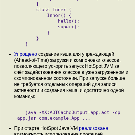
       }

       class Inner {

           Inner() {

               hello();

               super();

           }

       }

Упрощено
создание кэша для упреждающей
(Ahead-of-Time) загрузки и компоновки классов,
позволяющего ускорить запуск HotSpot JVM за
счёт задействования классов в уже загруженном и
скомпонованном состоянии. При запуске больше
не требуется отдельных операций для записи
активности и создания кэша, и достаточно одной
команды:
   java -XX:AOTCacheOutput=app.aot -cp 
При старте HotSpot Java VM
реализована
возможность использования профилей