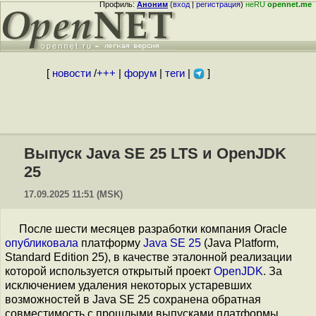
Профиль:
Аноним
(
вход
|
регистрация
)
неRU
opennet.me
[
новости
/
+++
|
форум
|
теги
|
]
Выпуск Java SE 25 LTS и OpenJDK
25
17.09.2025 11:51 (MSK)
После шести месяцев разработки компания Oracle
опубликовала
платформу
Java SE 25
(Java Platform,
Standard Edition 25), в качестве эталонной реализации
которой используется открытый проект
OpenJDK
. За
исключением удаления некоторых устаревших
возможностей в Java SE 25 сохранена обратная
совместимость с прошлыми выпусками платформы