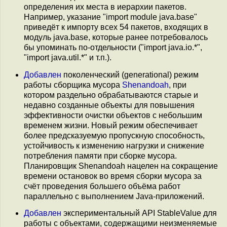
определения их места в иерархии пакетов.
Например, указание "import module java.base"
приведёт к импорту всех 54 пакетов, входящих в
модуль java.base, которые ранее потребовалось
бы упоминать по-отдельности ("import java.io.*",
"import java.util.*" и т.п.).
Добавлен
поколенческий (generational) режим
работы сборщика мусора
Shenandoah
, при
котором раздельно обрабатываются старые и
недавно созданные объекты для повышения
эффективности очистки объектов с небольшим
временем жизни. Новый режим обеспечивает
более предсказуемую пропускную способность,
устойчивость к изменению нагрузки и снижение
потребления памяти при сборке мусора.
Планировщик Shenandoah нацелен на сокращение
времени остановок во время сборки мусора за
счёт проведения большего объёма работ
параллельно с выполнением Java-приложений.
Добавлен
экспериментальный API StableValue для
работы с объектами, содержащими неизменяемые