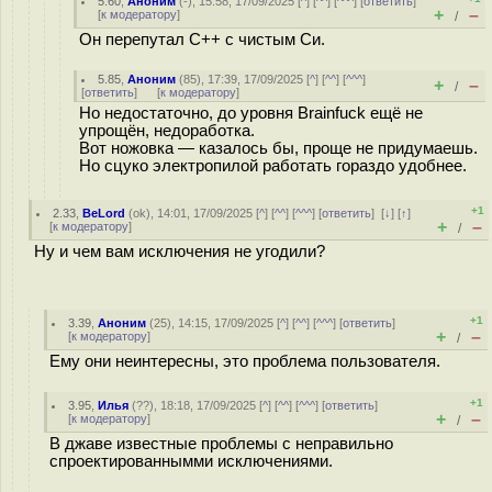
5.60
,
Аноним
(
-
), 15:58, 17/09/2025 [
^
] [
^^
] [
^^^
] [
ответить
]
+
–
[
к модератору
]
/
Он перепутал C++ с чистым Си.
5.85
,
Аноним
(
85
), 17:39, 17/09/2025 [
^
] [
^^
] [
^^^
]
+
–
/
[
ответить
]
[
к модератору
]
Но недостаточно, до уровня Brainfuck ещё не
упрощён, недоработка.
Вот ножовка — казалось бы, проще не придумаешь.
Но сцуко электропилой работать гораздо удобнее.
+1
2.33
,
BeLord
(
ok
), 14:01, 17/09/2025 [
^
] [
^^
] [
^^^
] [
ответить
]
[
↓
] [
↑
]
+
–
[
к модератору
]
/
Ну и чем вам исключения не угодили?
+1
3.39
,
Аноним
(
25
), 14:15, 17/09/2025 [
^
] [
^^
] [
^^^
] [
ответить
]
+
–
[
к модератору
]
/
Ему они неинтересны, это проблема пользователя.
+1
3.95
,
Илья
(
??
), 18:18, 17/09/2025 [
^
] [
^^
] [
^^^
] [
ответить
]
+
–
[
к модератору
]
/
В джаве известные проблемы с неправильно
спроектированнымми исключениями.