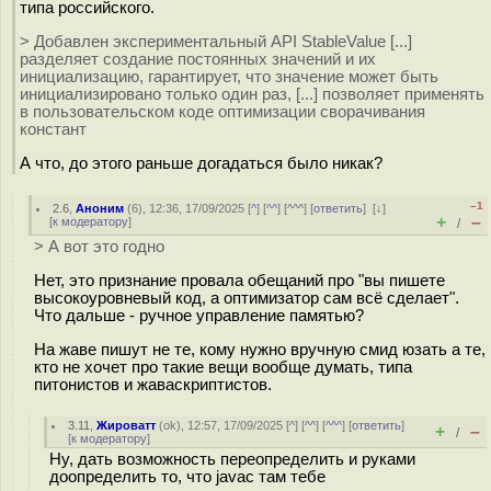
типа российского.
> Добавлен экспериментальный API StableValue [...]
разделяет создание постоянных значений и их
инициализацию, гарантирует, что значение может быть
инициализировано только один раз, [...] позволяет применять
в пользовательском коде оптимизации сворачивания
констант
А что, до этого раньше догадаться было никак?
–1
2.6
,
Аноним
(
6
), 12:36, 17/09/2025 [
^
] [
^^
] [
^^^
] [
ответить
]
[
↓
]
+
–
[
к модератору
]
/
> А вот это годно
Нет, это признание провала обещаний про "вы пишете
высокоуровневый код, а оптимизатор сам всё сделает".
Что дальше - ручное управление памятью?
На жаве пишут не те, кому нужно вручную смид юзать а те,
кто не хочет про такие вещи вообще думать, типа
питонистов и жаваскриптистов.
3.11
,
Жироватт
(
ok
), 12:57, 17/09/2025 [
^
] [
^^
] [
^^^
] [
ответить
]
+
–
/
[
к модератору
]
Ну, дать возможность переопределить и руками
доопределить то, что javac там тебе