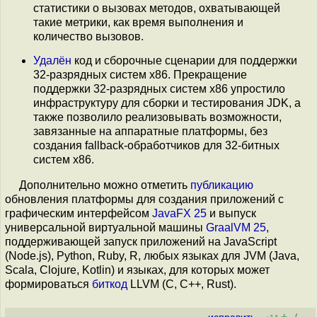
статистики о вызовах методов, охватывающей
такие метрики, как время выполнения и
количество вызовов.
Удалён
код и сборочные сценарии для поддержки
32-разрядных систем x86. Прекращение
поддержки 32-разрядных систем x86 упростило
инфраструктуру для сборки и тестирования JDK, а
также позволило реализовывать возможности,
завязанные на аппаратные платформы, без
создания fallback-обработчиков для 32-битных
систем x86.
Дополнительно можно отметить
публикацию
обновления платформы для создания приложений с
графическим интерфейсом
JavaFX 25
и выпуск
универсальной виртуальной машины
GraalVM 25
,
поддерживающей запуск приложений на JavaScript
(Node.js), Python, Ruby, R, любых языках для JVM (Java,
Scala, Clojure, Kotlin) и языках, для которых может
формироваться
биткод
LLVM (C, C++, Rust).
+
–