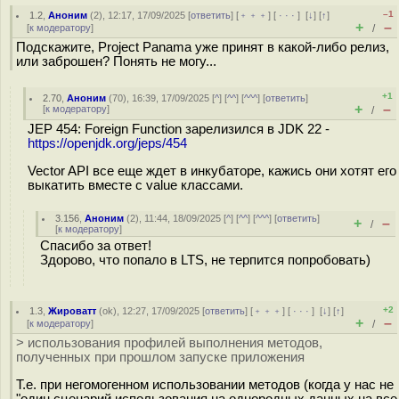
–1
1.2
,
Аноним
(
2
), 12:17, 17/09/2025 [
ответить
] [
﹢﹢﹢
] [
· · ·
]
[
↓
] [
↑
]
+
–
[
к модератору
]
/
Подскажите, Project Panama уже принят в какой-либо релиз,
или заброшен? Понять не могу...
+1
2.70
,
Аноним
(
70
), 16:39, 17/09/2025 [
^
] [
^^
] [
^^^
] [
ответить
]
+
–
[
к модератору
]
/
JEP 454: Foreign Function зарелизился в JDK 22 -
https://openjdk.org/jeps/454
Vector API все еще ждет в инкубаторе, кажись они хотят его
выкатить вместе с value классами.
3.156
,
Аноним
(
2
), 11:44, 18/09/2025 [
^
] [
^^
] [
^^^
] [
ответить
]
+
–
/
[
к модератору
]
Спасибо за ответ!
Здорово, что попало в LTS, не терпится попробовать)
+2
1.3
,
Жироватт
(
ok
), 12:27, 17/09/2025 [
ответить
] [
﹢﹢﹢
] [
· · ·
]
[
↓
] [
↑
]
+
–
[
к модератору
]
/
> использования профилей выполнения методов,
полученных при прошлом запуске приложения
Т.е. при негомогенном использовании методов (когда у нас не
"один сценарий использования на однородных данных на все