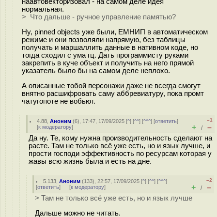
наавтовекторизовал - на самом деле идея
нормальная.
> Что дальше - ручное управление памятью?
Ну, pinned objects уже были, ЕМНИП в автоматическом
режиме и они позволяли напрямую, без таблицы
получать и маршаллить данные в нативном коде, но
тогда сходил с ума гц. Дать программисту руками
закрепить в куче объект и получить на него прямой
указатель было бы на самом деле неплохо.
А описанные тобой персонажи даже не всегда смогут
внятно расшифровать саму аббревиатуру, пока промт
чатугопоте не вобьют.
–1
4.88
,
Аноним
(
6
), 17:47, 17/09/2025 [
^
] [
^^
] [
^^^
] [
ответить
]
+
–
[
к модератору
]
/
Да ну. Те, кому нужна производительность сделают на
расте. Там не только всё уже есть, но и язык лучше, и
прости господи эффективность по ресурсам которая у
жавы всю жизнь была и есть на дне.
–2
5.133
,
Аноним
(
133
), 22:57, 17/09/2025 [
^
] [
^^
] [
^^^
]
+
–
[
ответить
]
[
к модератору
]
/
> Там не только всё уже есть, но и язык лучше
Дальше можно не читать.