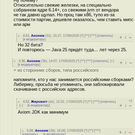
Ну почему?
Относительно свежие железки, на специально
собранном ядре 6.14+, со свежими jvm от вендора
не так давно щупал. Но проц там х86, тупо из-за
стоимости партии, дешевле оказалось, чем ставить мипс
или арм
4.51
,
Аноним
(
51
), 15:27, 17/09/2025 [
^
] [
^^
] [
^^^
] [
ответить
]
+
–
/
[
к модератору
]
Но 32 бита?
И повторюсь — Java 25 придёт туда… лет через 25.
3.36
,
Аноним
(
36
), 14:07, 17/09/2025 [
^
] [
^^
] [
^^^
] [
ответить
]
[
↑
]
+
–
/
[
к модератору
]
> из сторонних сборок, типа российского
напомните, кто у нас занимается российскими сборками?
Либерику, просьба не упоминать, они заблокировали
скачивание с российских адресов.
+2
4.52
,
Жироватт
(
ok
), 15:32, 17/09/2025 [
^
] [
^^
] [
^^^
] [
ответить
]
+
–
[
↓
] [
к модератору
]
/
Axiom JDK как минимум
5.65
,
Аноним
(
36
), 16:08, 17/09/2025 [
^
] [
^^
] [
^^^
]
+
–
/
[
ответить
]
[
к модератору
]