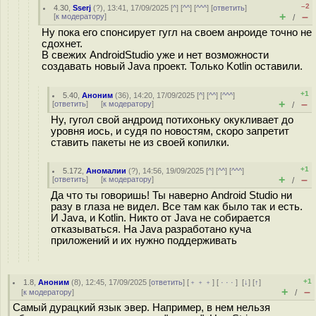
–2
4.30
,
Sserj
(
?
), 13:41, 17/09/2025 [
^
] [
^^
] [
^^^
] [
ответить
]
+
–
[
к модератору
]
/
Ну пока его спонсирует гугл на своем анроиде точно не
сдохнет.
В свежих AndroidStudio уже и нет возможности
создавать новый Java проект. Только Kotlin оставили.
+1
5.40
,
Аноним
(
36
), 14:20, 17/09/2025 [
^
] [
^^
] [
^^^
]
+
–
[
ответить
]
[
к модератору
]
/
Ну, гугол свой андроид потихоньку окукливает до
уровня иось, и судя по новостям, скоро запретит
ставить пакеты не из своей копилки.
+1
5.172
,
Аномалии
(
?
), 14:56, 19/09/2025 [
^
] [
^^
] [
^^^
]
+
–
[
ответить
]
[
к модератору
]
/
Да что ты говоришь! Ты наверно Android Studio ни
разу в глаза не видел. Все там как было так и есть.
И Java, и Kotlin. Никто от Java не собирается
отказываться. На Java разработано куча
приложений и их нужно поддерживать
+1
1.8
,
Аноним
(
8
), 12:45, 17/09/2025 [
ответить
] [
﹢﹢﹢
] [
· · ·
]
[
↓
] [
↑
]
+
–
[
к модератору
]
/
Самый дурацкий язык эвер. Например, в нем нельзя