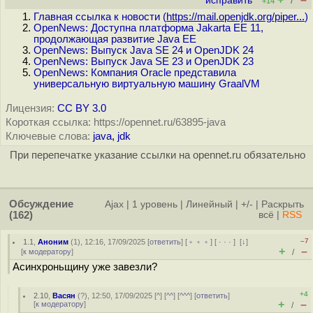
исправить
/
+14
Главная ссылка к новости (
https://mail.openjdk.org/piper...
)
OpenNews: Доступна платформа Jakarta EE 11,
продолжающая развитие Java EE
OpenNews: Выпуск Java SE 24 и OpenJDK 24
OpenNews: Выпуск Java SE 23 и OpenJDK 23
OpenNews: Компания Oracle представила
универсальную виртуальную машину GraalVM
Лицензия:
CC BY 3.0
Короткая ссылка: https://opennet.ru/63895-java
Ключевые слова:
java
,
jdk
При перепечатке указание ссылки на opennet.ru обязательно
Обсуждение
Ajax
|
1 уровень
|
Линейный
|
+/-
|
Раскрыть
(162)
всё
|
RSS
–7
1.1
,
Аноним
(
1
), 12:16, 17/09/2025 [
ответить
] [
﹢﹢﹢
] [
· · ·
]
[
↓
]
+
–
[
к модератору
]
/
Асинхроньщину уже завезли?
+4
2.10
,
Васян
(
?
), 12:50, 17/09/2025 [
^
] [
^^
] [
^^^
] [
ответить
]
+
–
[
к модератору
]
/