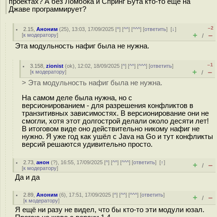
проектах? А без Ломбока и Спринг Бута кто-то ещё на
Джаве программирует?
–2
2.15
,
Аноним
(
25
), 13:03, 17/09/2025 [
^
] [
^^
] [
^^^
] [
ответить
]
[
↓
]
+
–
[
к модератору
]
/
Эта модульность нафиг была не нужна.
–1
3.158
,
zionist
(
ok
), 12:02, 18/09/2025 [
^
] [
^^
] [
^^^
] [
ответить
]
+
–
[
к модератору
]
/
> Эта модульность нафиг была не нужна.
На самом деле была нужна, но с
версионированием - для разрешения конфликтов в
транзитивных зависимостях. В версионирование они не
смогли, хотя этот долгострой делали около десяти лет!
В итоговом виде оно действительно никому нафиг не
нужно. Я уже год как ушёл с Java на Go и тут конфликты
версий решаются удивительно просто.
2.73
,
анон
(
?
), 16:55, 17/09/2025 [
^
] [
^^
] [
^^^
] [
ответить
]
[
↑
]
+
–
/
[
к модератору
]
Да и да
2.89
,
Аноним
(
6
), 17:51, 17/09/2025 [
^
] [
^^
] [
^^^
] [
ответить
]
+
–
/
[
к модератору
]
Я ещё ни разу не видел, что бы кто-то эти модули юзал.