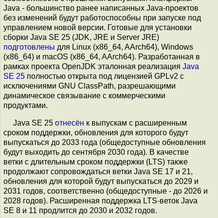
Java - большинство ранее написанных Java-проектов
без изменений будут работоспособны при запуске под
управлением новой версии. Готовые для установки
сборки Java SE 25 (JDK, JRE и Server JRE)
подготовлены
для Linux (x86_64, AArch64), Windows
(x86_64) и macOS (x86_64, AArch64). Разработанная в
рамках проекта OpenJDK эталонная реализация
Java
SE 25
полностью открыта под лицензией GPLv2 с
исключениями GNU ClassPath, разрешающими
динамическое связывание с коммерческими
продуктами.
Java SE 25
отнесён
к выпускам с расширенным
сроком поддержки, обновления для которого будут
выпускаться до 2033 года (общедоступные обновления
будут выходить до сентября 2030 года). В качестве
ветки с длительным сроком поддержки (LTS) также
продолжают сопровождаться ветки Java SE 17 и 21,
обновления для которой будут выпускаться до 2029 и
2031 годов, соответственно (общедоступные - до 2026 и
2028 годов). Расширенная поддержка LTS-веток Java
SE 8 и 11 продлится до 2030 и 2032 годов.