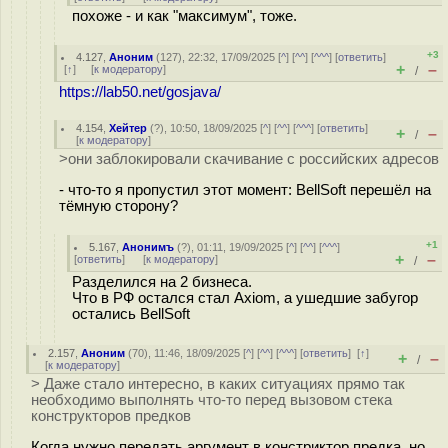
похоже - и как "максимум", тоже.
+3
4.127
,
Аноним
(
127
), 22:32, 17/09/2025 [
^
] [
^^
] [
^^^
] [
ответить
]
+
–
[
↑
] [
к модератору
]
/
https://lab50.net/gosjava/
4.154
,
Хейтер
(
?
), 10:50, 18/09/2025 [
^
] [
^^
] [
^^^
] [
ответить
]
+
–
/
[
к модератору
]
>они заблокировали скачивание с российских адресов
- что-то я пропустил этот момент: BellSoft перешёл на
тёмную сторону?
+1
5.167
,
Анонимъ
(
?
), 01:11, 19/09/2025 [
^
] [
^^
] [
^^^
]
+
–
[
ответить
]
[
к модератору
]
/
Разделился на 2 бизнеса.
Что в РФ остался стал Axiom, а ушедшие забугор
остались BellSoft
2.157
,
Аноним
(
70
), 11:46, 18/09/2025 [
^
] [
^^
] [
^^^
] [
ответить
]
[
↑
]
+
–
/
[
к модератору
]
> Даже стало интересно, в каких ситуациях прямо так
необходимо выполнять что-то перед вызовом стека
конструкторов предков
Когда нужно передать аргумент в констриктор предка, но