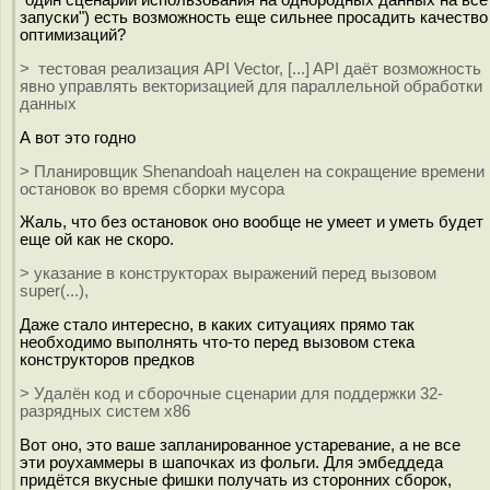
запуски") есть возможность еще сильнее просадить качество
оптимизаций?
> тестовая реализация API Vector, [...] API даёт возможность
явно управлять векторизацией для параллельной обработки
данных
А вот это годно
> Планировщик Shenandoah нацелен на сокращение времени
остановок во время сборки мусора
Жаль, что без остановок оно вообще не умеет и уметь будет
еще ой как не скоро.
> указание в конструкторах выражений перед вызовом
super(...),
Даже стало интересно, в каких ситуациях прямо так
необходимо выполнять что-то перед вызовом стека
конструкторов предков
> Удалён код и сборочные сценарии для поддержки 32-
разрядных систем x86
Вот оно, это ваше запланированное устаревание, а не все
эти роухаммеры в шапочках из фольги. Для эмбеддеда
придётся вкусные фишки получать из сторонних сборок,