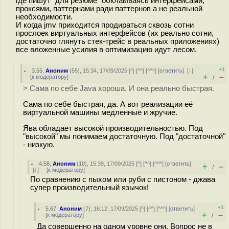
где пишут "для резюме" обклаываясь интерфейсами,
проксями, паттернами ради паттернов а не реальной
необходимости.
И когда jmv приходится продираться сквозь сотни
прослоек виртуальных интерфейсов (их реально сотни,
достаточно глянуть стек-трейс в реальных приложениях)
все вложенные усилия в оптимизацию идут лесом.
+1
3.55
,
Аноним
(
55
), 15:34, 17/09/2025 [
^
] [
^^
] [
^^^
] [
ответить
]
[
↓
]
+
–
[
к модератору
]
/
> Сама по себе Java хороша. И она реально быстрая.
Сама по себе быстрая, да. А вот реализации её
виртуальной машины медленные и жручие.
Ява обладает высокой производительностью. Под
"высокой" мы понимаем достаточную. Под "достаточной"
- низкую.
4.58
,
Аноним
(
18
), 15:39, 17/09/2025 [
^
] [
^^
] [
^^^
] [
ответить
]
+
–
/
[
↓
] [
к модератору
]
По сравнению с пыхом или руби с пистоном - джава
супер производительный язычок!
+1
5.67
,
Аноним
(
7
), 16:12, 17/09/2025 [
^
] [
^^
] [
^^^
] [
ответить
]
+
–
[
к модератору
]
/
Да совершенно на одном уровне они. Вопрос не в