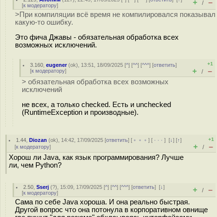
+
–
/
[
к модератору
]
>При компиляции всё время не компилировался показывал
какую-то ошибку.
Это фича Джавы - обязательная обработка всех
возможных исключений.
+1
3.160
,
eugener
(
ok
), 13:51, 18/09/2025 [
^
] [
^^
] [
^^^
] [
ответить
]
+
–
[
к модератору
]
/
> обязательная обработка всех возможных
исключений
не всех, а только checked. Есть и unchecked
(RuntimeException и производные).
+1
1.44
,
Diozan
(
ok
), 14:42, 17/09/2025 [
ответить
] [
﹢﹢﹢
] [
· · ·
]
[
↓
] [
↑
]
+
–
[
к модератору
]
/
Хорош ли Java, как язык программирования? Лучше
ли, чем Python?
2.50
,
Sserj
(
?
), 15:09, 17/09/2025 [
^
] [
^^
] [
^^^
] [
ответить
]
[
↓
]
+
–
/
[
к модератору
]
Сама по себе Java хороша. И она реально быстрая.
Другой вопрос что она потонула в корпоративном овнище