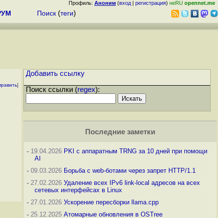
Профиль:
Аноним
(
вход
|
регистрация
)
неRU
opennet.me
РУМ
Поиск
(
теги
)
Добавить ссылку
править
]
Поиск ссылки (
regex
):
Последние заметки
-
19.04.2026
PKI с аппаратным TRNG за 10 дней при помощи
AI
-
09.03.2026
Борьба с web-ботами через запрет HTTP/1.1
-
27.02.2026
Удаление всех IPv6 link-local адресов на всех
сетевых интерфейсах в Linux
-
27.01.2026
Ускорение пересборки llama.cpp
-
25.12.2025
Атомарные обновления в OSTree