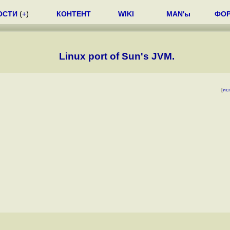
ОСТИ
(
+
)
КОНТЕНТ
WIKI
MAN'ы
ФО
Linux port of Sun's JVM.
[
ис