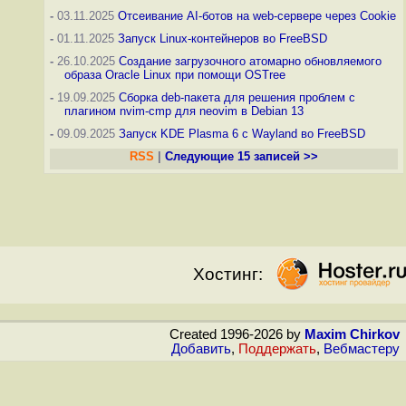
-
03.11.2025
Отсеивание AI-ботов на web-сервере через Cookie
-
01.11.2025
Запуск Linux-контейнеров во FreeBSD
-
26.10.2025
Создание загрузочного атомарно обновляемого
образа Oracle Linux при помощи OSTree
-
19.09.2025
Сборка deb-пакета для решения проблем с
плагином nvim-cmp для neovim в Debian 13
-
09.09.2025
Запуск KDE Plasma 6 с Wayland во FreeBSD
RSS
|
Следующие 15 записей >>
Хостинг:
Created 1996-2026 by
Maxim Chirkov
Добавить
,
Поддержать
,
Вебмастеру