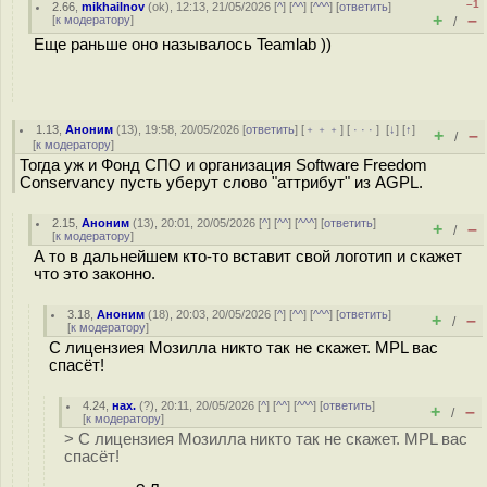
–1
2.66
,
mikhailnov
(
ok
), 12:13, 21/05/2026 [
^
] [
^^
] [
^^^
] [
ответить
]
+
–
[
к модератору
]
/
Еще раньше оно называлось Teamlab ))
1.13
,
Аноним
(
13
), 19:58, 20/05/2026 [
ответить
] [
﹢﹢﹢
] [
· · ·
]
[
↓
] [
↑
]
+
–
/
[
к модератору
]
Тогда уж и Фонд СПО и организация Software Freedom
Conservancy пусть уберут слово "аттрибут" из AGPL.
2.15
,
Аноним
(
13
), 20:01, 20/05/2026 [
^
] [
^^
] [
^^^
] [
ответить
]
+
–
/
[
к модератору
]
А то в дальнейшем кто-то вставит свой логотип и скажет
что это законно.
3.18
,
Аноним
(
18
), 20:03, 20/05/2026 [
^
] [
^^
] [
^^^
] [
ответить
]
+
–
/
[
к модератору
]
С лицензиея Мозилла никто так не скажет. MPL вас
спасёт!
4.24
,
нах.
(
?
), 20:11, 20/05/2026 [
^
] [
^^
] [
^^^
] [
ответить
]
+
–
/
[
к модератору
]
> С лицензиея Мозилла никто так не скажет. MPL вас
спасёт!