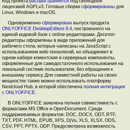
Код проекта
распространяется
под свободной
лицензией AGPLv3. Готовые сборки
сформированы
для
Linux, Windows и macOS.
Одновременно
сформирован
выпуск продукта
ONLYOFFICE DesktopEditors 9.4
, построенного на
единой кодовой базе с online-редакторами. Десктоп-
редакторы оформлены в виде приложений для
рабочего стола, которые написаны на JavaScript с
использованием web-технологий, но объединяют в
одном наборе клиентские и серверные компоненты,
оформленные для самодостаточного использования на
локальной системе пользователя, без обращения к
внешнему сервису. Для совместной работы на своих
мощностях также можно использовать платформу
Nextcloud Hub, в которой обеспечена
полная интеграция
с ONLYOFFICE
.
В ONLYOFFICE заявлена полная совместимость с
форматами MS Office и OpenDocument. Среди
поддерживаемых форматов: DOC, DOCX, ODT, RTF,
TXT, PDF, HTML, EPUB, XPS, DjVu, XLS, XLSX, ODS,
CSV, PPT, PPTX, ODP. Предусмотрена возможность