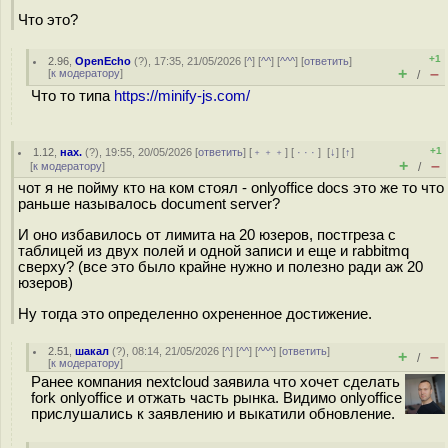
Что это?
+1
2.96
,
OpenEcho
(
?
), 17:35, 21/05/2026 [
^
] [
^^
] [
^^^
] [
ответить
]
+
–
[
к модератору
]
/
Что то типа
https://minify-js.com/
+1
1.12
,
нах.
(
?
), 19:55, 20/05/2026 [
ответить
] [
﹢﹢﹢
] [
· · ·
]
[
↓
] [
↑
]
+
–
[
к модератору
]
/
чот я не пойму кто на ком стоял - onlyoffice docs это же то что
раньше называлось document server?
И оно избавилось от лимита на 20 юзеров, постгреза с
таблицей из двух полей и одной записи и еще и rabbitmq
сверху? (все это было крайне нужно и полезно ради аж 20
юзеров)
Ну тогда это определенно охрененное достижение.
2.51
,
шакал
(
?
), 08:14, 21/05/2026 [
^
] [
^^
] [
^^^
] [
ответить
]
+
–
/
[
к модератору
]
Ранее компания nextcloud заявила что хочет сделать
fork onlyoffice и отжать часть рынка. Видимо onlyoffice
прислушались к заявлению и выкатили обновление.