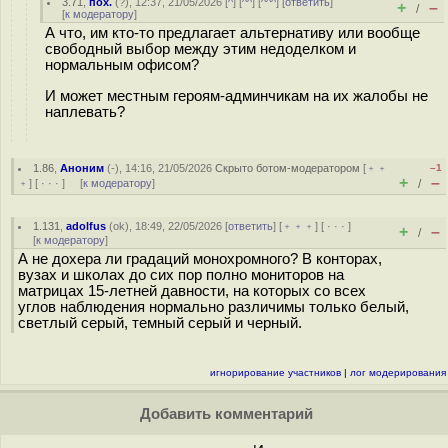
3.71
,
пох.
(
?
), 12:37, 21/05/2026 [
^
] [
^^
] [
^^^
] [
ответить
]
+
–
/
[
к модератору
]
А что, им кто-то предлагает альтернативу или вообще
свободный выбор между этим недоделком и
нормальным офисом?
И может местным героям-админчикам на их жалобы не
наплевать?
1.86
,
Аноним
(
-
), 14:16, 21/05/2026
Скрыто ботом-модератором
[
﹢﹢
–1
+
–
﹢
] [
· · ·
] [
к модератору
]
/
1.131
,
adolfus
(
ok
), 18:49, 22/05/2026 [
ответить
] [
﹢﹢﹢
] [
· · ·
]
+
–
/
[
к модератору
]
А не дохера ли градаций монохромного? В конторах,
вузах и школах до сих пор полно мониторов на
матрицах 15-летней давности, на которых со всех
углов наблюдения нормально различимы только белый,
светлый серый, темный серый и черный.
игнорирование участников
|
лог модерирования
Добавить комментарий