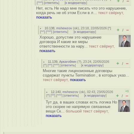
+
–
/
[
^^^
] [
ответить
]
[
к модератору
]
Нет, есть Не надо мне писать что это нарушение,
когда речь не об этом Если в л...
текст свёрнут,
показать
10.138
,
mshewzov
(
ok
), 23:18, 22/05/2026 [
^
]
+
–
/
[
^^
] [
^^^
] [
ответить
]
[
к модератору
]
Хорошо, допустим это нарушение
договора И какие же меры
ответственности за нару...
текст свёрнут,
показать
11.139
,
Аркагоблин
(
?
), 23:24, 22/05/2026
+
–
/
[
^
] [
^^
] [
^^^
] [
ответить
]
[
к модератору
]
Многие такие лицензионные договоры
содержат пункты Termination , в которых указ...
текст свёрнут,
показать
+1
12.140
,
mshewzov
(
ok
), 02:43, 23/05/2026
+
–
[
^
] [
^^
] [
^^^
] [
ответить
]
[
к модератору
]
/
Тут да, в ваших словах есть логика Но
это скорее не напрямую связанные
вещи Ск...
большой текст свёрнут,
показать