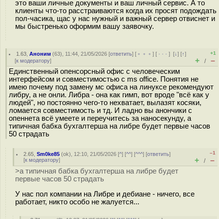
это ваши личные документы и ваш личный сервис. А то
клиенты что-то расстраиваются когда их просят подождать
пол-часика, щас у нас нужный и важный сервер отвиснет и
мы быстренько оформим вашу заявочку.
+1
1.63
,
Аноним
(
63
), 11:44, 21/05/2026 [
ответить
] [
﹢﹢﹢
] [
· · ·
]
[
↓
] [
↑
]
+
–
[
к модератору
]
/
Единственный опенсорсный офис с человеческим
интерфейсом и совместимостью с ms office. Понятия не
имею почему под замену мс офиса на линуксе рекомендуют
либру, а не онли. Либра - она как гимп, вот вроде "всё как у
людей", но постоянно чего-то нехватает, вылазят косяки,
ломается совместимость и тд. И ладно вы анончики с
опеннета всё умеете и переучитесь за наносекунду, а
типичная бабка бухгалтерша на либре будет первые часов
50 страдать
–1
2.65
,
Sm0ke85
(
ok
), 12:10, 21/05/2026 [
^
] [
^^
] [
^^^
] [
ответить
]
+
–
[
к модератору
]
/
>а типичная бабка бухгалтерша на либре будет
первые часов 50 страдать
У нас пол компании на Либре и дебиане - ничего, все
работает, никто особо не жалуется...