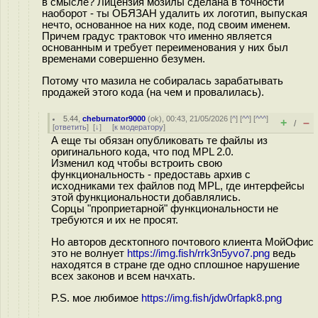
в смысле? Лицензия мозилы сделана в точности
наоборот - ты ОБЯЗАН удалить их логотип, выпуская
нечто, основанное на них коде, под своим именем.
Причем градус трактовок что именно является
основанным и требует переименования у них был
временами совершенно безумен.
Потому что мазила не собиралась зарабатывать
продажей этого кода (на чем и провалилась).
5.44
,
cheburnator9000
(
ok
), 00:43, 21/05/2026 [
^
] [
^^
] [
^^^
]
+
–
/
[
ответить
]
[
↓
] [
к модератору
]
А еще ты обязан опубликовать те файлы из
оригинального кода, что под MPL 2.0.
Изменил код чтобы встроить свою
функциональность - предоставь архив с
исходниками тех файлов под MPL, где интерфейсы
этой функциональности добавлялись.
Сорцы "проприетарной" функциональности не
требуются и их не просят.
Но авторов десктопного почтового клиента МойОфис
это не волнует
https://img.fish/rrk3n5yvo7.png
ведь
находятся в стране где одно сплошное нарушение
всех законов и всем начхать.
P.S. мое любимое
https://img.fish/jdw0rfapk8.png