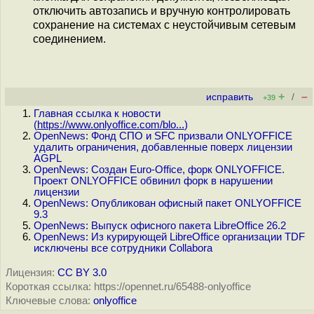
отключить автозапись и вручную контролировать
сохранение на системах с неустойчивым сетевым
соединением.
+
–
исправить
/
+39
Главная ссылка к новости
(
https://www.onlyoffice.com/blo...
)
OpenNews: Фонд СПО и SFC призвали ONLYOFFICE
удалить ограничения, добавленные поверх лицензии
AGPL
OpenNews: Создан Euro-Office, форк ONLYOFFICE.
Проект ONLYOFFICE обвинил форк в нарушении
лицензии
OpenNews: Опубликован офисный пакет ONLYOFFICE
9.3
OpenNews: Выпуск офисного пакета LibreOffice 26.2
OpenNews: Из курирующей LibreOffice организации TDF
исключены все сотрудники Collabora
Лицензия:
CC BY 3.0
Короткая ссылка: https://opennet.ru/65488-onlyoffice
Ключевые слова:
onlyoffice