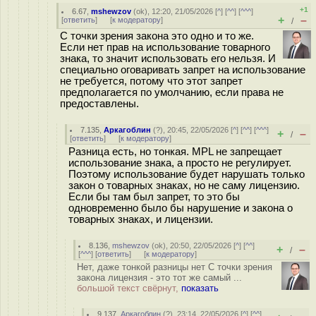
+1
6.67
,
mshewzov
(
ok
), 12:20, 21/05/2026 [
^
] [
^^
] [
^^^
]
+
–
[
ответить
]
[
к модератору
]
/
С точки зрения закона это одно и то же.
Если нет прав на использование товарного
знака, то значит использовать его нельзя. И
специально оговаривать запрет на использование
не требуется, потому что этот запрет
предполагается по умолчанию, если права не
предоставлены.
7.135
,
Аркагоблин
(
?
), 20:45, 22/05/2026 [
^
] [
^^
] [
^^^
]
+
–
/
[
ответить
]
[
к модератору
]
Разница есть, но тонкая. MPL не запрещает
использование знака, а просто не регулирует.
Поэтому использование будет нарушать только
закон о товарных знаках, но не саму лицензию.
Если бы там был запрет, то это бы
одновременно было бы нарушение и закона о
товарных знаках, и лицензии.
8.136
,
mshewzov
(
ok
), 20:50, 22/05/2026 [
^
] [
^^
]
+
–
/
[
^^^
] [
ответить
]
[
к модератору
]
Нет, даже тонкой разницы нет С точки зрения
закона лицензия - это тот же самый ...
большой текст свёрнут,
показать
9.137
,
Аркагоблин
(
?
), 23:14, 22/05/2026 [
^
] [
^^
]