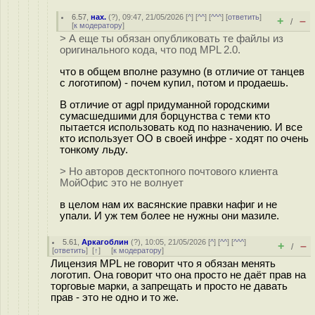
6.57
,
нах.
(
?
), 09:47, 21/05/2026 [
^
] [
^^
] [
^^^
] [
ответить
]
+
–
/
[
к модератору
]
> А еще ты обязан опубликовать те файлы из
оригинального кода, что под MPL 2.0.
что в общем вполне разумно (в отличие от танцев
с логотипом) - почем купил, потом и продаешь.
В отличие от agpl придуманной городскими
сумасшедшими для борцунства с теми кто
пытается использовать код по назначению. И все
кто использует OO в своей инфре - ходят по очень
тонкому льду.
> Но авторов десктопного почтового клиента
МойОфис это не волнует
в целом нам их васянские правки нафиг и не
упали. И уж тем более не нужны они мазиле.
5.61
,
Аркагоблин
(
?
), 10:05, 21/05/2026 [
^
] [
^^
] [
^^^
]
+
–
/
[
ответить
]
[
↑
] [
к модератору
]
Лицензия MPL не говорит что я обязан менять
логотип. Она говорит что она просто не даёт прав на
торговые марки, а запрещать и просто не давать
прав - это не одно и то же.