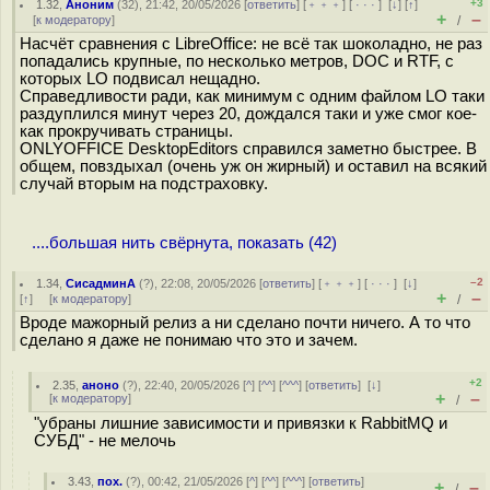
+3
1.32
,
Аноним
(
32
), 21:42, 20/05/2026 [
ответить
] [
﹢﹢﹢
] [
· · ·
]
[
↓
] [
↑
]
+
–
[
к модератору
]
/
Насчёт сравнения с LibreOffice: не всё так шоколадно, не раз
попадались крупные, по несколько метров, DOC и RTF, с
которых LO подвисал нещадно.
Справедливости ради, как минимум с одним файлом LO таки
раздуплился минут через 20, дождался таки и уже смог кое-
как прокручивать страницы.
ONLYOFFICE DesktopEditors справился заметно быстрее. В
общем, повздыхал (очень уж он жирный) и оставил на всякий
случай вторым на подстраховку.
....большая нить свёрнута, показать (42)
–2
1.34
,
СисадминА
(
?
), 22:08, 20/05/2026 [
ответить
] [
﹢﹢﹢
] [
· · ·
]
[
↓
]
+
–
[
↑
] [
к модератору
]
/
Вроде мажорный релиз а ни сделано почти ничего. А то что
сделано я даже не понимаю что это и зачем.
+2
2.35
,
аноно
(
?
), 22:40, 20/05/2026 [
^
] [
^^
] [
^^^
] [
ответить
]
[
↓
]
+
–
[
к модератору
]
/
"убраны лишние зависимости и привязки к RabbitMQ и
СУБД" - не мелочь
3.43
,
пох.
(
?
), 00:42, 21/05/2026 [
^
] [
^^
] [
^^^
] [
ответить
]
+
–
/