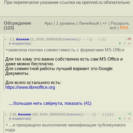
При перепечатке указание ссылки на opennet.ru обязательно
Обсуждение
Ajax
|
1 уровень
|
Линейный
|
+/-
|
Раскрыть
(123)
всё
|
RSS
–40
1.1
,
Аноним
(
1
), 19:03, 20/05/2026 [
ответить
] [
﹢﹢﹢
] [
· · ·
]
[
↓
]
+
–
[
к модератору
]
/
>заявлена полная совместимость с форматами MS Office
Для тех кому это важно собственно есть сам MS Office и
даже можно бесплатно.
Для совместной работы лучший вариант это Google
Документы.
Для всего остального есть:
https://www.libreoffice.org
....большая нить свёрнута, показать (41)
+1
1.10
,
Аноним
(
10
), 19:54, 20/05/2026 [
ответить
] [
﹢﹢﹢
] [
· · ·
]
[
↓
] [
↑
]
+
–
[
к модератору
]
/
> ...и прекращено выполнение минификации публикуемого
кода