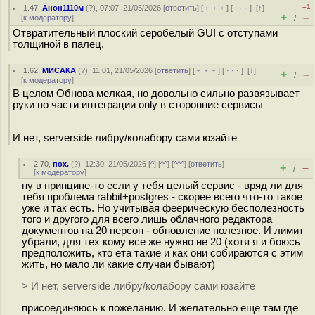
–1
1.47
,
Анон1110м
(
?
), 07:07, 21/05/2026 [
ответить
] [
﹢﹢﹢
] [
· · ·
]
[
↑
]
+
–
[
к модератору
]
/
Отвратительный плоский серобелый GUI с отступами
толщиной в палец.
1.62
,
МИСАКА
(
?
), 11:01, 21/05/2026 [
ответить
] [
﹢﹢﹢
] [
· · ·
]
[
↓
]
+
–
/
[
к модератору
]
В целом Обнова мелкая, но довольно сильно развязывает
руки по части интеграции only в сторонние сервисы
И нет, serverside либру/колабору сами юзайте
2.70
,
пох.
(
?
), 12:30, 21/05/2026 [
^
] [
^^
] [
^^^
] [
ответить
]
+
–
/
[
к модератору
]
ну в принципе-то если у тебя целый сервис - вряд ли для
тебя проблема rabbit+postgres - скорее всего что-то такое
уже и так есть. Но учитывая феерическую бесполезность
того и другого для всего лишь облачного редактора
документов на 20 персон - обновление полезное. И лимит
убрали, для тех кому все же нужно не 20 (хотя я и боюсь
предположить, кто ета такие и как они собираются с этим
жить, но мало ли какие случаи бывают)
> И нет, serverside либру/колабору сами юзайте
присоединяюсь к пожеланию. И желательно еще там где