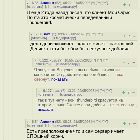
6.53
,
Аноним
(
52
), 08:22, 21/05/2026 [
^
] [
^^
] [
^^^
]
+
–
/
[
ответить
]
[
↓
] [
к модератору
]
Я еще 2 года назад писал что клиент Мой Офис
Почта это косметически переделанный
Thunderbird.
7.58
,
нах.
(
?
), 09:48, 21/05/2026 [
^
] [
^^
] [
^^^
]
+
–
/
[
ответить
]
[
к модератору
]
дело дениски живет... как-то живет... настоящий
Дениска хотя бы обои бы нескучные добавил.
8.122
,
kusb
(
?
), 10:55, 22/05/2026 [
^
] [
^^
] [
^^^
]
+
–
/
[
ответить
]
[
к модератору
]
Я запускал Bolgenos, там не было затирания
копирайтов Он действительно добавил ...
текст
свёрнут,
показать
9.127
,
нах.
(
?
), 13:21, 22/05/2026 [
^
] [
^^
] [
^^^
]
+
–
/
[
ответить
]
[
к модератору
]
так и тут нету - вон, thunderbird красуется на
втором скрине Скорее свои добави...
текст свёрнут,
показать
6.54
,
Аноним
(
52
), 08:23, 21/05/2026 [
^
] [
^^
] [
^^^
]
+
–
/
[
ответить
]
[
↑
] [
к модератору
]
Есть предположение что и сам сервер имеет
СПОшный корни.