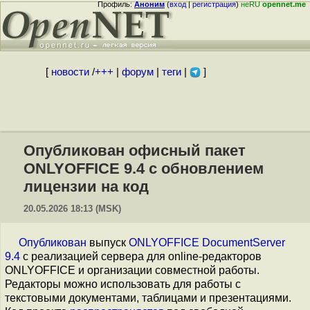
Профиль:
Аноним
(
вход
|
регистрация
)
неRU
opennet.me
[
новости
/
+++
|
форум
|
теги
|
]
Опубликован офисный пакет
ONLYOFFICE 9.4 с обновлением
лицензии на код
20.05.2026 18:13 (MSK)
Опубликован
выпуск
ONLYOFFICE DocumentServer
9.4
с реализацией сервера для online-редакторов
ONLYOFFICE и организации совместной работы.
Редакторы можно использовать для работы с
текстовыми документами, таблицами и презентациями.