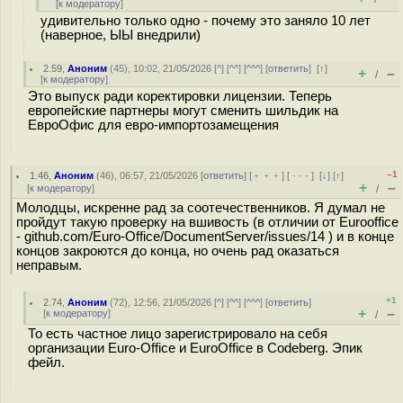
[
к модератору
]
удивительно только одно - почему это заняло 10 лет
(наверное, ЫЫ внедрили)
2.59
,
Аноним
(
45
), 10:02, 21/05/2026 [
^
] [
^^
] [
^^^
] [
ответить
]
[
↑
]
+
–
/
[
к модератору
]
Это выпуск ради коректировки лицензии. Теперь
европейские партнеры могут сменить шильдик на
ЕвроОфис для евро-импортозамещения
–1
1.46
,
Аноним
(
46
), 06:57, 21/05/2026 [
ответить
] [
﹢﹢﹢
] [
· · ·
]
[
↓
] [
↑
]
+
–
[
к модератору
]
/
Молодцы, искренне рад за соотечественников. Я думал не
пройдут такую проверку на вшивость (в отличии от Eurooffice
- github.com/Euro-Office/DocumentServer/issues/14 ) и в конце
концов закроются до конца, но очень рад оказаться
неправым.
+1
2.74
,
Аноним
(
72
), 12:56, 21/05/2026 [
^
] [
^^
] [
^^^
] [
ответить
]
+
–
[
к модератору
]
/
То есть частное лицо зарегистрировало на себя
организации Euro-Office и EuroOffice в Codeberg. Эпик
фейл.