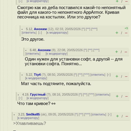
+
–
[
↓
] [
к модератору
]
/
Смотрю как из деба поставился какой-то непонятный
файл для какого-то непонятного AppArmor. Кривая
песочница на костылях. Или это другое?
+5
5.12
,
Аноним
(
12
), 02:33, 20/05/2026 [
^
] [
^^
] [
^^^
]
+
–
[
ответить
]
[
↓
] [
к модератору
]
/
Это другое.
6.48
,
Аноним
(
8
), 22:08, 20/05/2026 [
^
] [
^^
] [
^^^
]
+
–
/
[
ответить
]
[
к модератору
]
Один нужен для установки софт, а другой -- для
установки софта. Понятно...
5.22
,
Tty4
(
?
), 08:50, 20/05/2026 [
^
] [
^^
] [
^^^
] [
ответить
]
[
↑
]
+
–
/
[
к модератору
]
Мат часть подтяните, пожалуйста.
4.19
,
Грустный
(
?
), 08:16, 20/05/2026 [
^
] [
^^
] [
^^^
] [
ответить
]
+
–
/
[
↑
] [
к модератору
]
Что там кривое? 👀
3.23
,
Sm0ke85
(
ok
), 09:05, 20/05/2026 [
^
] [
^^
] [
^^^
] [
ответить
]
[
↑
]
+
–
/
[
к модератору
]
>Улавливаешь?