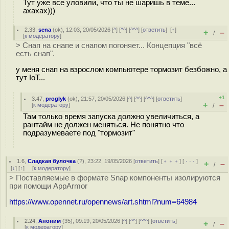
Тут уже все уловили, что ты не шаришь в теме...
ахахах)))
2.33
,
sena
(
ok
), 12:03, 20/05/2026 [
^
] [
^^
] [
^^^
] [
ответить
]
[
↑
]
+
–
/
[
к модератору
]
> Снап на снапе и снапом погоняет... Концепция "всё
есть снап".
у меня снап на взрослом компьютере тормозит безбожно, а
тут IoT...
+1
3.47
,
proglyk
(
ok
), 21:57, 20/05/2026 [
^
] [
^^
] [
^^^
] [
ответить
]
+
–
[
к модератору
]
/
Там только время запуска должно увеличиться, а
рантайм не должен меняться. Не понятно что
подразумеваете под "тормозит"
1.6
,
Сладкая булочка
(
?
), 23:22, 19/05/2026 [
ответить
] [
﹢﹢﹢
] [
· · ·
]
+
–
/
[
↓
] [
↑
] [
к модератору
]
> Поставляемые в формате Snap компоненты изолируются
при помощи AppArmor
https://www.opennet.ru/opennews/art.shtml?num=64984
2.24
,
Аноним
(
35
), 09:19, 20/05/2026 [
^
] [
^^
] [
^^^
] [
ответить
]
+
–
/
[
к модератору
]