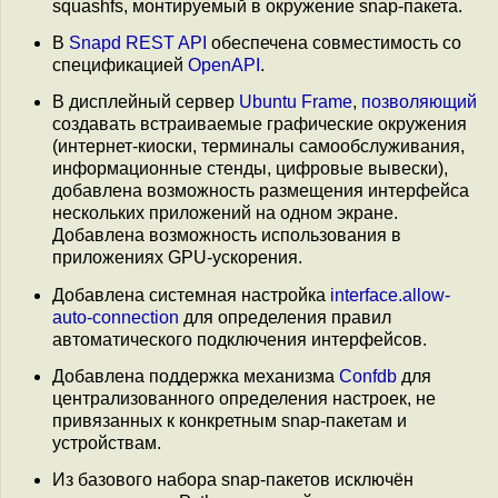
squashfs, монтируемый в окружение snap-пакета.
В
Snapd REST API
обеспечена совместимость со
спецификацией
OpenAPI
.
В дисплейный сервер
Ubuntu Frame
,
позволяющий
создавать встраиваемые графические окружения
(интернет-киоски, терминалы самообслуживания,
информационные стенды, цифровые вывески),
добавлена возможность размещения интерфейса
нескольких приложений на одном экране.
Добавлена возможность использования в
приложениях GPU-ускорения.
Добавлена системная настройка
interface.allow-
auto-connection
для определения правил
автоматического подключения интерфейсов.
Добавлена поддержка механизма
Confdb
для
централизованного определения настроек, не
привязанных к конкретным snap-пакетам и
устройствам.
Из базового набора snap-пакетов исключён