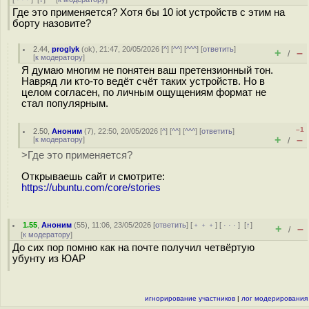
Где это применяется? Хотя бы 10 iot устройств с этим на
борту назовите?
2.44
,
proglyk
(
ok
), 21:47, 20/05/2026 [
^
] [
^^
] [
^^^
] [
ответить
]
+
–
/
[
к модератору
]
Я думаю многим не понятен ваш претензионный тон.
Навряд ли кто-то ведёт счёт таких устройств. Но в
целом согласен, по личным ощущениям формат не
стал популярным.
–1
2.50
,
Аноним
(
7
), 22:50, 20/05/2026 [
^
] [
^^
] [
^^^
] [
ответить
]
+
–
[
к модератору
]
/
>Где это применяется?
Открываешь сайт и смотрите:
https://ubuntu.com/core/stories
1.55
,
Аноним
(
55
), 11:06, 23/05/2026 [
ответить
] [
﹢﹢﹢
] [
· · ·
]
[
↑
]
+
–
/
[
к модератору
]
До сих пор помню как на почте получил четвёртую
убунту из ЮАР
игнорирование участников
|
лог модерирования