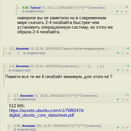
–1
4.54
,
Талгат
(
?
), 14:11, 21/05/2026 [
^
] [
^^
] [
^^^
] [
ответить
]
+
–
[
к модератору
]
/
наверное вы не заметили но в современном
мире скачать 2-4 гигабайта быстрее чем
установить операционную систему, из этого же
образа 2-4 гигабайта.
1.2
,
Аноним
(
3
), 22:34, 19/05/2026
Скрыто ботом-модератором
[
﹢﹢
+4
+
–
﹢
] [
· · ·
] [
к модератору
]
/
+1
1.4
,
Аноним
(
4
), 23:04, 19/05/2026 [
ответить
] [
﹢﹢﹢
] [
· · ·
]
[
↓
]
+
–
[
к модератору
]
/
Памяти все те же 6 гигабайт минимум, для этого iot ?
+1
2.7
,
Аноним
(
7
), 23:26, 19/05/2026 [
^
] [
^^
] [
^^^
] [
ответить
]
+
–
[
к модератору
]
/
512 Мб:
https://assets.ubuntu.com/v1/76f8247d-
digital_ubuntu_core_datasheet.pdf
2.35
,
Аноним
(
35
), 12:22, 20/05/2026 [
^
] [
^^
] [
^^^
] [
ответить
]
+
–
/
[
к модератору
]