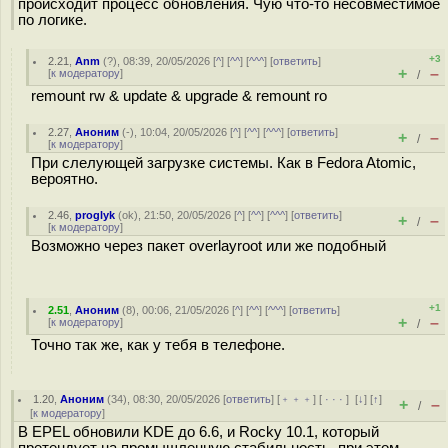
происходит процесс обновления. Чую что-то несовместимое
по логике.
+3
2.21
,
Anm
(
?
), 08:39, 20/05/2026 [
^
] [
^^
] [
^^^
] [
ответить
]
+
–
[
к модератору
]
/
remount rw & update & upgrade & remount ro
2.27
,
Аноним
(
-
), 10:04, 20/05/2026 [
^
] [
^^
] [
^^^
] [
ответить
]
+
–
/
[
к модератору
]
При слелующей загрузке системы. Как в Fedora Atomic,
вероятно.
2.46
,
proglyk
(
ok
), 21:50, 20/05/2026 [
^
] [
^^
] [
^^^
] [
ответить
]
+
–
/
[
к модератору
]
Возможно через пакет overlayroot или же подобный
+1
2.51
,
Аноним
(
8
), 00:06, 21/05/2026 [
^
] [
^^
] [
^^^
] [
ответить
]
+
–
[
к модератору
]
/
Точно так же, как у тебя в телефоне.
1.20
,
Аноним
(
34
), 08:30, 20/05/2026 [
ответить
] [
﹢﹢﹢
] [
· · ·
]
[
↓
] [
↑
]
+
–
/
[
к модератору
]
В EPEL обновили KDE до 6.6, и Rocky 10.1, который