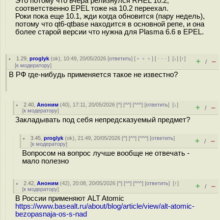
Это потому что вчера релизнулся RHEL 10.2,
соответственно EPEL тоже на 10.2 переехал.
Роки пока еще 10.1, жди когда обновится (пару недель),
потому что qt6-qtbase находится в основной репе, и она
более старой версии что нужна для Plasma 6.6 в EPEL.
1.29
,
proglyk
(
ok
), 10:49, 20/05/2026 [
ответить
] [
﹢﹢﹢
] [
· · ·
]
[
↓
] [
↑
]
+
–
/
[
к модератору
]
В РФ где-нибудь применяется такое не известно?
2.40
,
Аноним
(
40
), 17:11, 20/05/2026 [
^
] [
^^
] [
^^^
] [
ответить
]
[
↓
]
+
–
/
[
к модератору
]
Закладывать под себя непредсказуемый предмет?
3.45
,
proglyk
(
ok
), 21:49, 20/05/2026 [
^
] [
^^
] [
^^^
] [
ответить
]
+
–
/
[
к модератору
]
Вопросом на вопрос лучше вообще не отвечать -
мало полезно
2.42
,
Аноним
(
42
), 20:08, 20/05/2026 [
^
] [
^^
] [
^^^
] [
ответить
]
[
↑
]
+
–
/
[
к модератору
]
В России применяют ALT Atomic
https://www.basealt.ru/about/blog/article/view/alt-atomic-
bezopasnaja-os-s-nad