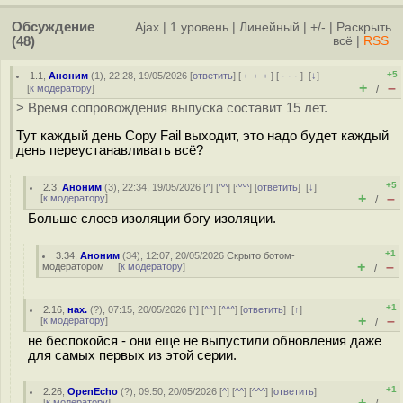
Обсуждение
Ajax
|
1 уровень
|
Линейный
|
+/-
|
Раскрыть
(48)
всё
|
RSS
+5
1.1
,
Аноним
(
1
), 22:28, 19/05/2026 [
ответить
] [
﹢﹢﹢
] [
· · ·
]
[
↓
]
+
–
[
к модератору
]
/
> Время сопровождения выпуска составит 15 лет.
Тут каждый день Copy Fail выходит, это надо будет каждый
день переустанавливать всё?
+5
2.3
,
Аноним
(
3
), 22:34, 19/05/2026 [
^
] [
^^
] [
^^^
] [
ответить
]
[
↓
]
+
–
[
к модератору
]
/
Больше слоев изоляции богу изоляции.
+1
3.34
,
Аноним
(
34
), 12:07, 20/05/2026
Скрыто ботом-
+
–
модератором
[
к модератору
]
/
+1
2.16
,
нах.
(
?
), 07:15, 20/05/2026 [
^
] [
^^
] [
^^^
] [
ответить
]
[
↑
]
+
–
[
к модератору
]
/
не беспокойся - они еще не выпустили обновления даже
для самых первых из этой серии.
+1
2.26
,
OpenEcho
(
?
), 09:50, 20/05/2026 [
^
] [
^^
] [
^^^
] [
ответить
]
+
–
[
к модератору
]