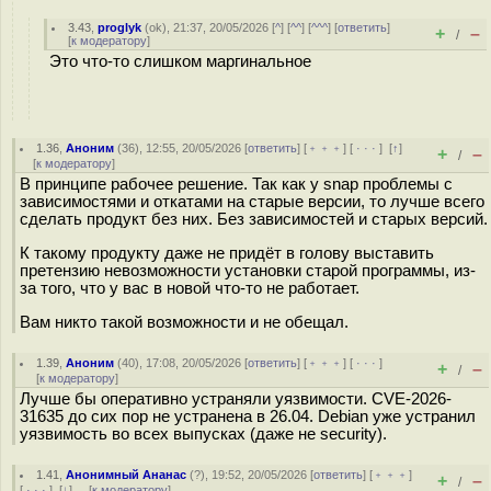
3.43
,
proglyk
(
ok
), 21:37, 20/05/2026 [
^
] [
^^
] [
^^^
] [
ответить
]
+
–
/
[
к модератору
]
Это что-то слишком маргинальное
1.36
,
Аноним
(
36
), 12:55, 20/05/2026 [
ответить
] [
﹢﹢﹢
] [
· · ·
]
[
↑
]
+
–
/
[
к модератору
]
В принципе рабочее решение. Так как у snap проблемы с
зависимостями и откатами на старые версии, то лучше всего
сделать продукт без них. Без зависимостей и старых версий.
К такому продукту даже не придёт в голову выставить
претензию невозможности установки старой программы, из-
за того, что у вас в новой что-то не работает.
Вам никто такой возможности и не обещал.
1.39
,
Аноним
(
40
), 17:08, 20/05/2026 [
ответить
] [
﹢﹢﹢
] [
· · ·
]
+
–
/
[
к модератору
]
Лучше бы оперативно устраняли уязвимости. CVE-2026-
31635 до сих пор не устранена в 26.04. Debian уже устранил
уязвимость во всех выпусках (даже не security).
1.41
,
Анонимный Ананас
(
?
), 19:52, 20/05/2026 [
ответить
] [
﹢﹢﹢
]
+
–
/
[
· · ·
]
[
↓
] [
к модератору
]