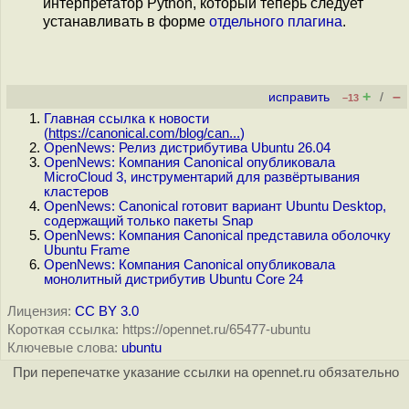
интерпретатор Python, который теперь следует
устанавливать в форме
отдельного плагина
.
+
–
исправить
/
–13
Главная ссылка к новости
(
https://canonical.com/blog/can...
)
OpenNews: Релиз дистрибутива Ubuntu 26.04
OpenNews: Компания Canonical опубликовала
MicroCloud 3, инструментарий для развёртывания
кластеров
OpenNews: Canonical готовит вариант Ubuntu Desktop,
содержащий только пакеты Snap
OpenNews: Компания Canonical представила оболочку
Ubuntu Frame
OpenNews: Компания Canonical опубликовала
монолитный дистрибутив Ubuntu Core 24
Лицензия:
CC BY 3.0
Короткая ссылка: https://opennet.ru/65477-ubuntu
Ключевые слова:
ubuntu
При перепечатке указание ссылки на opennet.ru обязательно