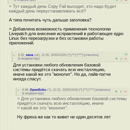
/
> Тут каждый день Copy Fail выходит, это надо будет
каждый день переустанавливать всё?
А типа почитать чуть дальше заголовка?
> Добавлена возможность применения технологии
Livepatch для внесения исправлений в работающее ядро
Linux без перезагрузки и без остановки работы
приложений.
+1
3.32
,
sena
(
ok
), 11:55, 20/05/2026 [
^
] [
^^
] [
^^^
] [
ответить
]
+
–
[
к модератору
]
/
Для установки любого обновления базовой
системы придётся скачать всю инсталляцию,
иначе какой же это "монолит". Но да, лайв-патчи
иногда спасут.
4.49
,
OpenEcho
(
?
), 22:31, 20/05/2026 [
^
] [
^^
] [
^^^
] [
ответить
]
+
–
/
[
к модератору
]
> Для установки любого обновления базовой системы
придётся скачать всю инсталляцию, иначе
> какой же это "монолит".
Ну фряха же как то живет не один десяток лет