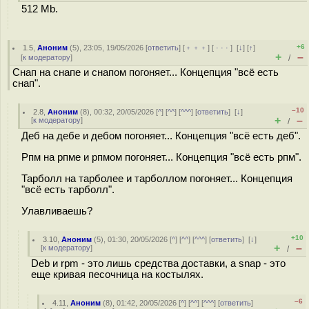
512 Mb.
+6
1.5
,
Аноним
(
5
), 23:05, 19/05/2026 [
ответить
] [
﹢﹢﹢
] [
· · ·
]
[
↓
] [
↑
]
+
–
[
к модератору
]
/
Снап на снапе и снапом погоняет... Концепция "всё есть
снап".
–10
2.8
,
Аноним
(
8
), 00:32, 20/05/2026 [
^
] [
^^
] [
^^^
] [
ответить
]
[
↓
]
+
–
[
к модератору
]
/
Деб на дебе и дебом погоняет... Концепция "всё есть деб".
Рпм на рпме и рпмом погоняет... Концепция "всё есть рпм".
Тарболл на тарболее и тарболлом погоняет... Концепция
"всё есть тарболл".
Улавливаешь?
+10
3.10
,
Аноним
(
5
), 01:30, 20/05/2026 [
^
] [
^^
] [
^^^
] [
ответить
]
[
↓
]
+
–
[
к модератору
]
/
Deb и rpm - это лишь средства доставки, а snap - это
еще кривая песочница на костылях.
–6
4.11
,
Аноним
(
8
), 01:42, 20/05/2026 [
^
] [
^^
] [
^^^
] [
ответить
]