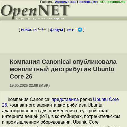
Профиль:
Аноним
(
вход
|
регистрация
)
неRU
opennet.me
[
новости
/
+++
|
форум
|
теги
|
]
Компания Canonical опубликовала
монолитный дистрибутив Ubuntu
Core 26
19.05.2026 22:08 (MSK)
Компания Canonical
представила
релиз
Ubuntu Core
26
, компактного варианта дистрибутива Ubuntu,
адаптированного для применения на устройствах
интернета вещей (IoT), в контейнерах, потребительском
и промышленном оборудовании. Ubuntu Core