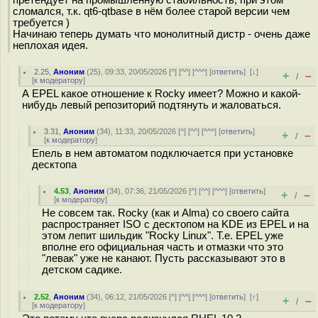
претендует на промышленную стабильность, при этом
сломался, т.к. qt6-qtbase в нём более старой версии чем
требуется )
Начинаю теперь думать что монолитный дистр - очень даже
неплохая идея.
2.25
,
Аноним
(
25
), 09:33, 20/05/2026 [
^
] [
^^
] [
^^^
] [
ответить
]
[
↓
]
+
–
/
[
к модератору
]
А EPEL какое отношение к Rocky имеет? Можно и какой-
нибудь левый репозиторий подтянуть и жаловаться.
3.31
,
Аноним
(
34
), 11:33, 20/05/2026 [
^
] [
^^
] [
^^^
] [
ответить
]
+
–
/
[
к модератору
]
Епель в нем автоматом подключается при установке
десктопа
4.53
,
Аноним
(
34
), 07:36, 21/05/2026 [
^
] [
^^
] [
^^^
] [
ответить
]
+
–
/
[
к модератору
]
Не совсем так. Rocky (как и Alma) со своего сайта
распространяет ISO с десктопом на KDE из EPEL и на
этом лепит шильдик "Rocky Linux". Т.е. EPEL уже
вполне его официальная часть и отмазки что это
"левак" уже не канают. Пусть рассказывают это в
детском садике.
2.52
,
Аноним
(
34
), 06:12, 21/05/2026 [
^
] [
^^
] [
^^^
] [
ответить
]
[
↑
]
+
–
/
[
к модератору
]