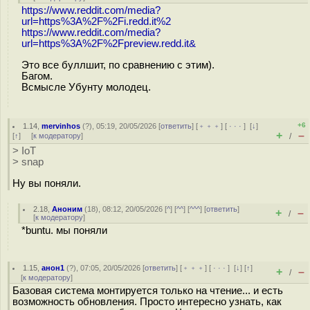
https://www.reddit.com/media?
url=https%3A%2F%2Fi.redd.it%2
https://www.reddit.com/media?
url=https%3A%2F%2Fpreview.redd.it&
Это все буллшит, по сравнению с этим).
Багом.
Всмысле Убунту молодец.
+6
1.14
,
mervinhos
(
?
), 05:19, 20/05/2026 [
ответить
] [
﹢﹢﹢
] [
· · ·
]
[
↓
]
+
–
[
↑
] [
к модератору
]
/
> IoT
> snap
Ну вы поняли.
2.18
,
Аноним
(
18
), 08:12, 20/05/2026 [
^
] [
^^
] [
^^^
] [
ответить
]
+
–
/
[
к модератору
]
*buntu. мы поняли
1.15
,
анон1
(
?
), 07:05, 20/05/2026 [
ответить
] [
﹢﹢﹢
] [
· · ·
]
[
↓
] [
↑
]
+
–
/
[
к модератору
]
Базовая система монтируется только на чтение... и есть
возможность обновления. Просто интересно узнать, как