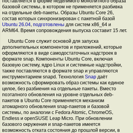
поставляется в форме неделимого монолитного образа
базовой системы, в котором не применяется разбивка
на отдельные deb-пакеты. Образы Ubuntu Core 26,
состав которых синхронизирован с пакетной базой
Ubuntu 26.04
,
подготовлены
для систем x86_64 и
ARM64. Время сопровождения выпуска составит 15 лет.
Ubuntu Core служит основой для запуска
дополнительных компонентов и приложений, которые
оформляются в виде самодостаточных надстроек в
формате snap. Компоненты Ubuntu Core, включая
базовую систему, ядро Linux и системные надстройки,
также поставляются в формате snap и управляются
инструментарием snapd. Технология
Snap
даёт
возможность сформировать образ системы как единое
целое, без разбиения на отдельные пакеты. Вместо
поэтапного обновления на уровне отдельных deb-
пакетов в Ubuntu Core применяется механизм
атомарного обновления snap-пакетов и базовой
системы, по аналогии с Fedora Atomic, ChromeOS,
Endless и openSUSE Leap Micro. При обновлении
базового окружения и snap-пакетов имеется
возможность отката состояния до прошлой версии, в