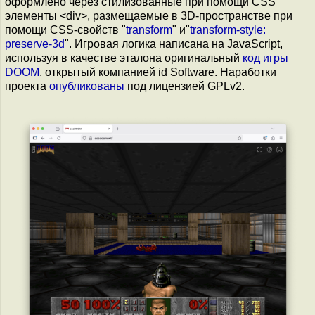
оформлено через стилизованные при помощи CSS
элементы <div>, размещаемые в 3D-пространстве при
помощи CSS-свойств "
transform
" и"
transform-style:
preserve-3d
". Игровая логика написана на JavaScript,
используя в качестве эталона оригинальный
код игры
DOOM
, открытый компанией id Software. Наработки
проекта
опубликованы
под лицензией GPLv2.