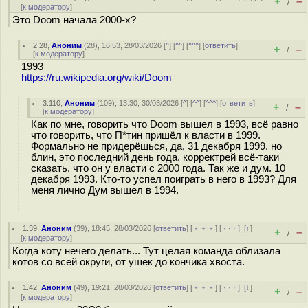
+
–
/
[
к модератору
]
Это Doom начала 2000-х?
2.28
,
Аноним
(
28
), 16:53, 28/03/2026 [
^
] [
^^
] [
^^^
] [
ответить
]
+
–
/
[
к модератору
]
1993
https://ru.wikipedia.org/wiki/Doom
3.110
,
Аноним
(
109
), 13:30, 30/03/2026 [
^
] [
^^
] [
^^^
] [
ответить
]
+
–
/
[
к модератору
]
Как по мне, говорить что Doom вышел в 1993, всё равно
что говорить, что П*тин пришёл к власти в 1999.
Формально не придерёшься, да, 31 декабря 1999, но
блин, это последний день года, корректрей всё-таки
сказать, что он у власти с 2000 года. Так же и дум. 10
декабря 1993. Кто-то успел поиграть в него в 1993? Для
меня лично Дум вышел в 1994.
1.39
,
Аноним
(
39
), 18:45, 28/03/2026 [
ответить
] [
﹢﹢﹢
] [
· · ·
]
[
↑
]
+
–
/
[
к модератору
]
Когда коту нечего делать... Тут целая команда облизала
котов со всей округи, от ушек до кончика хвоста.
1.42
,
Аноним
(
49
), 19:21, 28/03/2026 [
ответить
] [
﹢﹢﹢
] [
· · ·
]
[
↓
]
+
–
/
[
к модератору
]