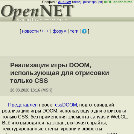
Профиль:
Аноним
(
вход
|
регистрация
)
неRU
opennet.me
[
новости
/
+++
|
форум
|
теги
|
]
Реализация игры DOOM,
использующая для отрисовки
только CSS
28.03.2026 13:16 (MSK)
Представлен
проект
cssDOOM
, подготовивший
реализацию игры DOOM, использующую для отрисовки
только CSS, без применения элемента canvas и WebGL.
Всё что выводится на экран, включая спрайты,
текстурированные стены, уровни и эффекты,