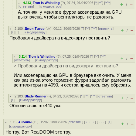
4.113
,
Tron is Whistling
(
?
), 07:24, 01/04/2026 [
^
] [
^^
] [
^^^
]
+
–
/
[
ответить
]
[
к модератору
]
А, точняк, у меня ж в фурри акселерация на GPU
выключена, чтобы вентиляторы не разгонять.
2.100
,
Джон Титор
(
ok
), 00:12, 30/03/2026 [
^
] [
^^
] [
^^^
] [
ответить
]
+
–
/
[
↓
] [
↑
] [
к модератору
]
Пробовали драйвера на видеокарту поставить?
3.114
,
Tron is Whistling
(
?
), 07:25, 01/04/2026 [
^
] [
^^
] [
^^^
]
+
–
/
[
ответить
]
[
к модератору
]
> Пробовали драйвера на видеокарту поставить?
Или акселерацию на GPU в браузере включить. У меня
как раз из-за этого тормозит, фурри задолбал разгонять
вентиляторы на 4090, и осетра пришлось ему обрезать.
2.103
,
Blade Runner
(-), 04:23, 30/03/2026 [
^
] [
^^
] [
^^^
] [
ответить
]
+
–
/
[
↑
] [
к модератору
]
Обнови свою mx440 уже
1.15
,
Аноним
(
15
), 15:07, 28/03/2026 [
ответить
] [
﹢﹢﹢
] [
· · ·
]
[
↑
]
+
–
/
[
к модератору
]
Не тру. Вот RealDOOM это тру.