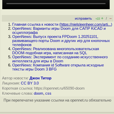
+
–
исправить
/
+22
Главная ссылка к новости (
https://nielsleenheer.com/arti...
)
OpenNews: Варианты игры Doom для САПР KiCAD и
осциллографа
OpenNews: Выпуск проекта FPDoom 1.20251101,
развивающего порты Doom и других игр для кнопочных
телефонов
OpenNews: Реализована многопользовательская
DOOM-подобная игра, написанная на SQL
OpenNews: Эксперимент по созданию искусственного
интеллекта для игры в Doom
OpenNews: Компания id Software открыла исходные
тексты игры Doom 3 BFG
Автор новости:
Джон Титор
Лицензия:
CC BY 3.0
Короткая ссылка: https://opennet.ru/65090-doom
Ключевые слова:
doom
,
css
При перепечатке указание ссылки на opennet.ru обязательно