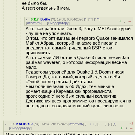
не было бы.
А rsqrt отдельный мем.
6.117
,
Bottle
(
?
), 19:58, 03/04/2026 [
^
] [
^^
] [
^^^
]
+
–
/
[
ответить
]
[
к модератору
]
А то, как работали Doom 3, Рагу с МЕГАтекстурой
- лучше не упоминать.
О том, что оптимизацией первого Quake занимался
Майкл Абраш, который на асме всё писал и
внедрил тот самый тридешный BSP, стоит
припомнить.
А тот самый ИИ ботов в Quake 3 писал некий Jan
paul van waveren, о котором информации весьма
мало.
Редакторы уровней для Quake 1 & Doom писал
Ромеро. Да, тот самый, который сделал себя
с*чкой после релиза Дайкатаны.
Чем больше знаешь об И́дах, тем меньше
романтизации Кармака как программиста
происходит. У него был сильный коллектив.
Достижения всех программистов проецируются на
него одного, создавая мощный культ личности.
–1
1.4
,
KALIBR10
(
ok
), 13:37, 28/03/2026 [
ответить
] [
﹢﹢﹢
] [
· · ·
]
[
↓
] [
↑
]
+
–
[
к модератору
]
/
Мир танков бы тоже надо на CSS переписать, а то