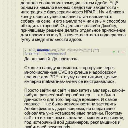
держала сначала макромедиа, затем адобе. Ещё
одним из немало важных следствий закрытости -
интеграция с браузерами через NPAPI. Ну и ближе к
концу своего существования стал напоминать
собаку на сене, и его начали тем или иным способом
обходить стороной. Отдельное спасибо Джобсу,
принявшему решение делать отдельное приложение
для просмотра ютуб, в качестве ответа подсералова
гуглу и медлительности адоба.
6.63
,
Аноним
(
49
), 23:41, 28/03/2026 [
^
] [
^^
] [
^^^
]
+
–
/
[
ответить
]
[
к модератору
]
Да, дырявый. Да, насквозь.
Сколько народу кормилось с прогрузов через
многочисленные CVE во флеше и адобовском
плагине для PDF, это уму непостяжимо, целые
империи malware-as-a-service выстраивались.
Просто зайти на сайт и выхватить малварь, какой–
нибудь развесёлый порнобаннер — это было
данностью для того периода времени. И самое
главное — не было возможности ни заставить
Adobe фиксить дыры вовремя, ни оперативно
обновлять уже установленные плагины. Поэтому
всё это в конечном вырезали с мясом и выкинули,
под истеричный вой дизайнеров, рекламщиков и
любителей newgrounds.