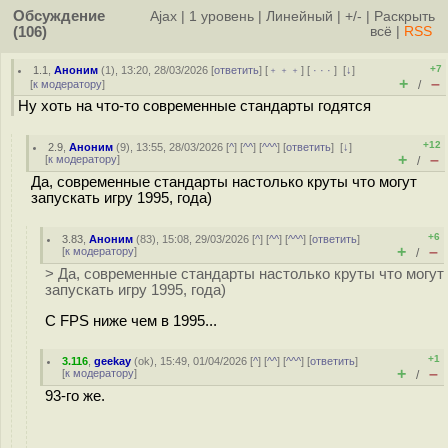
Обсуждение
Ajax
|
1 уровень
|
Линейный
|
+/-
|
Раскрыть
(106)
всё
|
RSS
+7
1.1
,
Аноним
(
1
), 13:20, 28/03/2026 [
ответить
] [
﹢﹢﹢
] [
· · ·
]
[
↓
]
+
–
[
к модератору
]
/
Ну хоть на что-то современные стандарты годятся
+12
2.9
,
Аноним
(
9
), 13:55, 28/03/2026 [
^
] [
^^
] [
^^^
] [
ответить
]
[
↓
]
+
–
[
к модератору
]
/
Да, современные стандарты настолько круты что могут
запускать игру 1995, года)
+6
3.83
,
Аноним
(
83
), 15:08, 29/03/2026 [
^
] [
^^
] [
^^^
] [
ответить
]
+
–
[
к модератору
]
/
> Да, современные стандарты настолько круты что могут
запускать игру 1995, года)
C FPS ниже чем в 1995...
+1
3.116
,
geekay
(
ok
), 15:49, 01/04/2026 [
^
] [
^^
] [
^^^
] [
ответить
]
+
–
[
к модератору
]
/
93-го же.