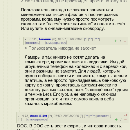
> Но этого никогда не произойдёт, просто потому что
Пользователь никогда не захочет заниматься
менеджментом тысячи файлов в тысяче разных
программ, когда ему нужно просто посмотреть
сколько там "на счётчике натикало" и оплатить счёт.
Или купить в онлайн-магазине сковороду.
6.111
,
Аноним
(
8
), 01:57, 31/03/2026 [
^
] [
^^
] [
^^^
]
+
–
/
[
ответить
]
[
к модератору
]
> Пользователь никогда не захочет
Ламеры и так ничего не хотят делать на
компьютере, кроме как листать видосики. Им дай
игрушечный телефон на колёсиках и с верёвочкой,
они и разницы не заметят. Для людей, которым
нужно собирать квитки и понимать, кому ты деньги
платишь, а не просто прикладываешь банковскую
карту к экрану, пролетаешь автоматически по
десятку разных ссылок, всех "защищённых" одним
и тем же Let's Encrypt, а не напрямую ключом
организации, это и так с самого начала веба
казалось мракобесием.
–1
4.73
,
Анон1110м
(
?
), 07:50, 29/03/2026 [
^
] [
^^
] [
^^^
] [
ответить
]
+
–
[
↑
] [
к модератору
]
/
DOC. В DOC есть всё: и формы, и интерактивность.