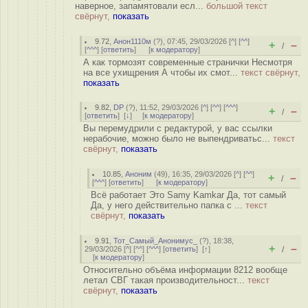
наверное, запамятовали есл...
большой текст
свёрнут,
показать
9.72
,
Анон1110м
(
?
), 07:45, 29/03/2026 [
^
] [
^^
]
+
–
/
[
^^^
] [
ответить
]
[
к модератору
]
А как тормозят современные странички Несмотря
на все ухищрения А чтобы их смот...
текст свёрнут,
показать
9.82
,
DP
(
?
), 11:52, 29/03/2026 [
^
] [
^^
] [
^^^
]
+
–
/
[
ответить
]
[
↓
] [
к модератору
]
Вы перемудрили с редактурой, у вас ссылки
нерабочие, можно было не выпендриватьс...
текст
свёрнут,
показать
10.85
,
Аноним
(
49
), 16:35, 29/03/2026 [
^
] [
^^
]
+
–
/
[
^^^
] [
ответить
]
[
к модератору
]
Всё работает Это Samy Kamkar Да, тот самый
Да, у него действительно папка с ...
текст
свёрнут,
показать
9.91
,
Тот_Самый_Анонимус_
(
?
), 18:38,
+
–
29/03/2026 [
^
] [
^^
] [
^^^
] [
ответить
]
[
↑
]
/
[
к модератору
]
Относительно объёма информации 8212 вообще
летал СВГ такая производительност...
текст
свёрнут,
показать