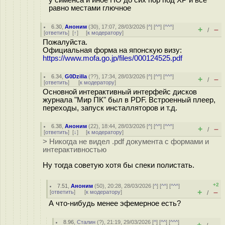
у сименса и иное ПО до сих пор под ХР и всё
равно местами глючное
6.30
,
Аноним
(
30
), 17:07, 28/03/2026 [
^
] [
^^
] [
^^^
]
+
–
/
[
ответить
]
[
↑
] [
к модератору
]
Пожалуйста.
Официальная форма на японскую визу:
https://www.mofa.go.jp/files/000124525.pdf
6.34
,
G0Dzilla
(
??
), 17:34, 28/03/2026 [
^
] [
^^
] [
^^^
]
+
–
/
[
ответить
]
[
к модератору
]
Основной интерактивный интерфейс дисков
журнала "Мир ПК" был в PDF. Встроенный плеер,
переходы, запуск инсталляторов и т.д.
6.38
,
Аноним
(
22
), 18:44, 28/03/2026 [
^
] [
^^
] [
^^^
]
+
–
/
[
ответить
]
[
↓
] [
к модератору
]
> Никогда не видел .pdf документа с формами и
интерактивностью
Ну тогда советую хотя бы спеки полистать.
+2
7.51
,
Аноним
(
50
), 20:28, 28/03/2026 [
^
] [
^^
] [
^^^
]
+
–
[
ответить
]
[
к модератору
]
/
А что-нибудь менее эфемерное есть?
8.96
,
Сталин
(
?
), 21:19, 29/03/2026 [
^
] [
^^
] [
^^^
]
+
–