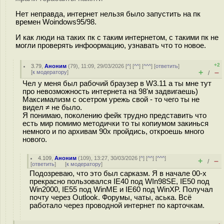
Нет неправда, интернет нельзя было запустить на пк
времен Woindows95/98.
И как люди на таких пк с таким интернетом, с такими пк не
могли проверять инфоормацию, узнавать что то новое.
+2
3.79
,
Аноним
(
79
), 11:09, 29/03/2026 [
^
] [
^^
] [
^^^
] [
ответить
]
+
–
[
к модератору
]
/
Чел у меня был рабочий браузер в W3.11 а ты мне тут
про невозможность интернета на 98'м задвигаешь)
Максимализм с осетром урежь свой - то чего ты не
видел ≠ не было.
Я понимаю, поколению фейк трудно представить что
есть мир помимо методички то ты копиумом закинься
немного и по архивам 90х пройдись, откроешь много
нового.
4.109
,
Аноним
(
109
), 13:27, 30/03/2026 [
^
] [
^^
] [
^^^
]
+
–
/
[
ответить
]
[
к модератору
]
Подозреваю, что это был сарказм. Я в начале 00-х
прекрасно пользовался IE40 под WIn98SE, IE50 под
Win2000, IE55 под WinME и IE60 под WinXP. Получал
почту через Outlook. Форумы, чаты, аська. Всё
работало через проводной интернет по карточкам.