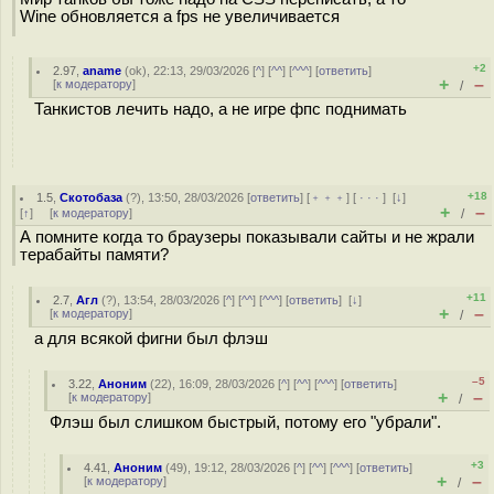
Wine обновляется а fps не увеличивается
+2
2.97
,
aname
(
ok
), 22:13, 29/03/2026 [
^
] [
^^
] [
^^^
] [
ответить
]
+
–
[
к модератору
]
/
Танкистов лечить надо, а не игре фпс поднимать
+18
1.5
,
Скотобаза
(
?
), 13:50, 28/03/2026 [
ответить
] [
﹢﹢﹢
] [
· · ·
]
[
↓
]
+
–
[
↑
] [
к модератору
]
/
А помните когда то браузеры показывали сайты и не жрали
терабайты памяти?
+11
2.7
,
Агл
(
?
), 13:54, 28/03/2026 [
^
] [
^^
] [
^^^
] [
ответить
]
[
↓
]
+
–
[
к модератору
]
/
а для всякой фигни был флэш
–5
3.22
,
Аноним
(
22
), 16:09, 28/03/2026 [
^
] [
^^
] [
^^^
] [
ответить
]
+
–
[
к модератору
]
/
Флэш был слишком быстрый, потому его "убрали".
+3
4.41
,
Аноним
(
49
), 19:12, 28/03/2026 [
^
] [
^^
] [
^^^
] [
ответить
]
+
–
[
к модератору
]
/