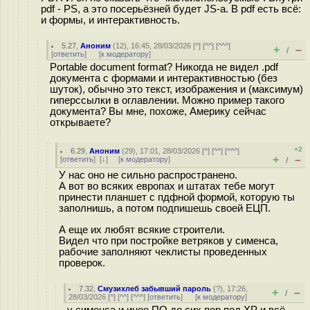
pdf - PS, а это посерьёзней будет JS-а. В pdf есть всё:
и формы, и интерактивность.
5.27
,
Аноним
(
12
), 16:45, 28/03/2026 [
^
] [
^^
] [
^^^
]
+
–
/
[
ответить
]
[
к модератору
]
Portable document format? Никогда не видел .pdf
документа с формами и интерактивностью (без
шуток), обычно это текст, изображения и (максимум)
гиперссылки в оглавлении. Можно пример такого
документа? Вы мне, похоже, Америку сейчас
открываете?
+2
6.29
,
Аноним
(
29
), 17:01, 28/03/2026 [
^
] [
^^
] [
^^^
]
+
–
[
ответить
]
[
↓
] [
к модератору
]
/
У нас оно не сильно распространено.
А вот во всяких европах и штатах тебе могут
принести планшет с пдфной формой, которую ты
заполнишь, а потом подпишешь своей ЕЦП.
А еще их любят всякие строители.
Видел что при постройке ветряков у сименса,
рабочие заполняют чеклисты проведенных
проверок.
7.32
,
Смузихлеб забывший пароль
(
?
), 17:26,
+
–
/
28/03/2026 [
^
] [
^^
] [
^^^
] [
ответить
]
[
к модератору
]