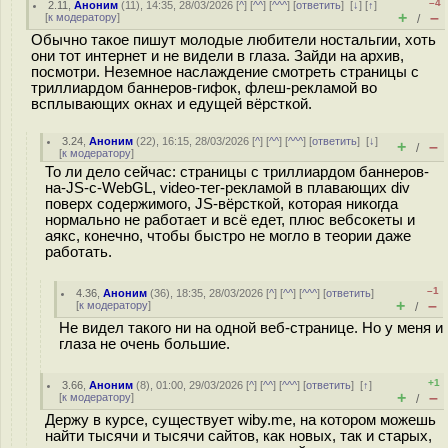
–4
2.11
,
Аноним
(
11
), 14:35, 28/03/2026 [
^
] [
^^
] [
^^^
] [
ответить
]
[
↓
] [
↑
]
+
–
[
к модератору
]
/
Обычно такое пишут молодые любители ностальгии, хоть
они тот интернет и не видели в глаза. Зайди на архив,
посмотри. Неземное наслаждение смотреть страницы с
триллиардом баннеров-гифок, флеш-рекламой во
всплывающих окнах и едущей вёрсткой.
3.24
,
Аноним
(
22
), 16:15, 28/03/2026 [
^
] [
^^
] [
^^^
] [
ответить
]
[
↓
]
+
–
/
[
к модератору
]
То ли дело сейчас: страницы с триллиардом баннеров-
на-JS-с-WebGL, video-тег-рекламой в плавающих div
поверх содержимого, JS-вёрсткой, которая никогда
нормально не работает и всё едет, плюс вебсокеты и
аякс, конечно, чтобы быстро не могло в теории даже
работать.
–1
4.36
,
Аноним
(
36
), 18:35, 28/03/2026 [
^
] [
^^
] [
^^^
] [
ответить
]
+
–
[
к модератору
]
/
Не видел такого ни на одной веб-странице. Но у меня и
глаза не очень большие.
+1
3.66
,
Аноним
(
8
), 01:00, 29/03/2026 [
^
] [
^^
] [
^^^
] [
ответить
]
[
↑
]
+
–
[
к модератору
]
/
Держу в курсе, существует wiby.me, на котором можешь
найти тысячи и тысячи сайтов, как новых, так и старых,