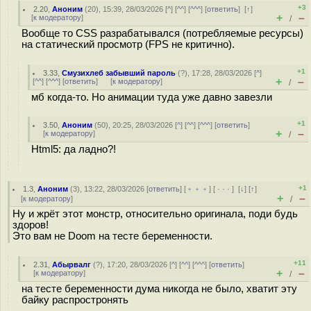
+3
2.20
,
Аноним
(
20
), 15:39, 28/03/2026 [
^
] [
^^
] [
^^^
] [
ответить
]
[
↑
]
+
–
[
к модератору
]
/
Вообще то CSS разрабатывался (потребляемые ресурсы)
на статический просмотр (FPS не критично).
+1
3.33
,
Смузихлеб забывший пароль
(
?
), 17:28, 28/03/2026 [
^
]
+
–
[
^^
] [
^^^
] [
ответить
]
[
к модератору
]
/
мб когда-то. Но анимации туда уже давно завезли
+1
3.50
,
Аноним
(
50
), 20:25, 28/03/2026 [
^
] [
^^
] [
^^^
] [
ответить
]
+
–
[
к модератору
]
/
Html5: да ладно?!
+1
1.3
,
Аноним
(
3
), 13:22, 28/03/2026 [
ответить
] [
﹢﹢﹢
] [
· · ·
]
[
↓
] [
↑
]
+
–
[
к модератору
]
/
Ну и жрёт этот монстр, относительно оригинала, поди будь
здоров!
Это вам не Doom на тесте беременности.
+11
2.31
,
Абырвалг
(
?
), 17:20, 28/03/2026 [
^
] [
^^
] [
^^^
] [
ответить
]
+
–
[
к модератору
]
/
на тесте беременности дума никогда не было, хватит эту
байку распростронять