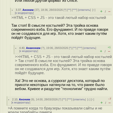
Или любой другой формат из Office.
3.37
,
Аноним
(
37
), 18:36, 28/03/2026 [
^
] [
^^
] [
^^^
] [
ответить
]
[
↑
]
+
–
/
[
к модератору
]
>HTML + CSS + JS - это такой лютый набор костылей
Так стоп! В смысле костылей? Эта тройка основа
современного вэба. Его фундамент. И по правде говоря
он не создавался для игр. Хотя, кто знает каким путём
пойдёт будущее.
+1
4.40
,
Ананоним
(
?
), 19:06, 28/03/2026 [
^
] [
^^
] [
^^^
] [
ответить
]
+
–
[
к модератору
]
/
>>HTML + CSS + JS - это такой лютый набор костылей
> Так стоп! В смысле костылей? Эта тройка основа
современного вэба. Его фундамент. И по правде говоря
он не создавался для игр. Хотя, кто знает каким путём
пойдёт будущее.
Ха! Это не основа, а суррогат десктопа, который по
прихоти некоторых натянули на то, что ранее было
вебом. Кривее и раздутее "технолигии" трудно найти.
–7
2.10
,
Аноним
(
9
), 14:00, 28/03/2026 [
^
] [
^^
] [
^^^
] [
ответить
]
[
↓
] [
↑
]
+
–
[
к модератору
]
/
>А помните когда то браузеры показывали сайты и не
жрали терабайты памяти