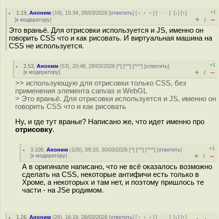
+1
1.19
,
Аноним
(
19
), 15:34, 28/03/2026 [
ответить
] [
﹢﹢﹢
] [
· · ·
]
[
↓
] [
↑
]
+
–
[
к модератору
]
/
Это враньё. Для отрисовки используется и JS, именно он
говорить CSS что и как рисовать. И виртуальная машина на
CSS не используется.
+1
2.53
,
Аноним
(
53
), 20:48, 28/03/2026 [
^
] [
^^
] [
^^^
] [
ответить
]
+
–
[
к модератору
]
/
>> использующую для отрисовки только CSS, без
применения элемента canvas и WebGL
> Это враньё. Для отрисовки используется и JS, именно он
говорить CSS что и как рисовать
Ну, и где тут вранье? Написано же, что идет именно про
отрисовку
.
+1
3.105
,
Аноним
(
105
), 09:33, 30/03/2026 [
^
] [
^^
] [
^^^
] [
ответить
]
+
–
[
к модератору
]
/
А в оригинале написано, что не всё оказалось возможно
сделать на CSS, некоторые антифичи есть только в
Хроме, а некоторых и там нет, и поэтому пришлось те
части - на JSе родимом.
1.26
,
Аноним
(
26
), 16:19, 28/03/2026 [
ответить
] [
﹢﹢﹢
] [
· · ·
]
[
↓
] [
↑
]