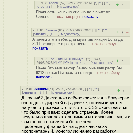
9.98
,
aname
(
ok
), 22:17, 29/03/2026 [
^
] [
^^
] [
^^^
]
+
–
/
[
ответить
]
[
к модератору
]
Плавность, конечно сильно на любителя
Сильно ...
текст свёрнут,
показать
8.64
,
Аноним
(
64
), 23:50, 28/03/2026 [
^
] [
^^
] [
^^^
]
+
–
/
[
ответить
]
[
↑
] [
к модератору
]
А зачем это в вебе, для мультипликации Если да
8211 рендерьте в растр, всем ...
текст свёрнут,
показать
9.93
,
Тот_Самый_Анонимус_
(
?
), 18:43,
+
–
/
29/03/2026 [
^
] [
^^
] [
^^^
] [
ответить
]
[
к модератору
]
Не-не Это был вектор Зачем мне ваш растр Вы
8212 не все Вы просто не виде...
текст свёрнут,
показать
5.61
,
Аноним
(
61
), 23:00, 28/03/2026 [
^
] [
^^
] [
^^^
]
+
–
/
[
ответить
]
[
↓
] [
↑
] [
к модератору
]
Дырявый? Да сколько сейчас фиксится в браузерах
очередных дыреней в js движке, оптимизируется
лагучая отрисовка стопитсотого CSS свойства и т.п.,
что было призвано сделать страницы более
визуально привлекательными и интерактивными, и с
чем флэш справлялся более чем.
Проблема у флэша была одна - насквозь
проприетарный, монополию на его разработку