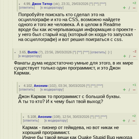
+2
4.99
,
Джон Титор
(
ok
), 23:31, 29/03/2026 [
^
] [
^^
] [
^^^
]
+
–
[
ответить
]
[
к модератору
]
/
Попробуйте поискать кто сделал это на
осциллографе и кто на CSS, возможно найдете
одного и того же человека. А в целом в Readme
вроде бы как исчерпывающая информация о проекте -
у него был старый код (который он когда-то запускал
на осциллографе) и вот решил поиграться с css.
–2
3.65
,
Bottle
(
?
), 23:56, 28/03/2026 [
^
] [
^^
] [
^^^
] [
ответить
]
[
↑
]
+
–
[
к модератору
]
/
Фанаты дума недостаточно умные для этого, в их мире
существует только один программист, и это Джон
Кармак.
+1
4.102
,
Аноним
(
102
), 03:34, 30/03/2026 [
^
] [
^^
] [
^^^
]
+
–
[
ответить
]
[
к модератору
]
/
Джон Кармак то программист с большой буквы.
А ты то кто? И к чему был твой выход?
+2
5.108
,
Аноним
(
108
), 12:54, 30/03/2026 [
^
] [
^^
] [
^^^
]
+
–
[
ответить
]
[
к модератору
]
/
Кармак - пионер от геймдева, но вот никак не
хороший программист.
Иначе бы такой вещи как Quake Stupid Bug никогда