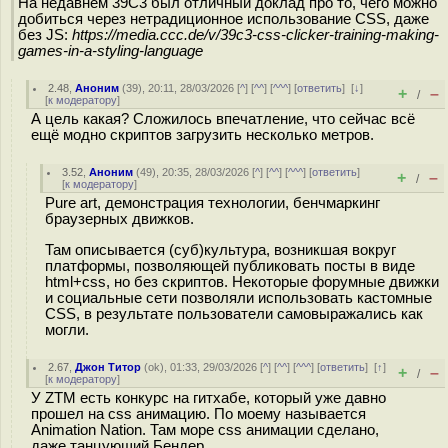
На недавнем 39C3 был отличный доклад про то, чего можно
добиться через нетрадиционное использование CSS, даже
без JS:
h
ttps://media.ccc.de/v/39c3-css-clicker-training-making-
games-in-a-styling-language
2.48
,
Аноним
(
39
), 20:11, 28/03/2026 [
^
] [
^^
] [
^^^
] [
ответить
]
[
↓
]
+
–
/
[
к модератору
]
А цель какая? Сложилось впечатление, что сейчас всё
ещё модно скриптов загрузить несколько метров.
3.52
,
Аноним
(
49
), 20:35, 28/03/2026 [
^
] [
^^
] [
^^^
] [
ответить
]
+
–
/
[
к модератору
]
Pure art, демонстрация технологии, бенчмаркинг
браузерных движков.
Там описывается (суб)культура, возникшая вокруг
платформы, позволяющей публиковать посты в виде
html+css, но без скриптов. Некоторые форумные движки
и социальные сети позволяли использовать кастомные
CSS, в результате пользователи самовыражались как
могли.
2.67
,
Джон Титор
(
ok
), 01:33, 29/03/2026 [
^
] [
^^
] [
^^^
] [
ответить
]
[
↑
]
+
–
/
[
к модератору
]
У ZTM есть конкурс на гитхабе, который уже давно
прошел на css анимацию. По моему называется
Animation Nation. Там море css анимации сделано,
даже танцующий Бендер.