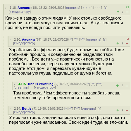
+1
1.18
,
Аноним
(
18
), 15:22, 28/03/2026 [
ответить
] [
﹢﹢﹢
] [
· · ·
]
[
↓
]
+
–
[
к модератору
]
/
Как же я завидую этим людям! У них столько свободного
времени, что они могут этим заниматься...А тут пол жизни
прошло, не всегда пос...ать успеваешь.
–2
2.90
,
Аноним
(
87
), 18:37, 29/03/2026 [
^
] [
^^
] [
^^^
] [
ответить
]
[
↓
]
+
–
[
к модератору
]
/
Зарабатывай эффективнее, будет время на хобби. Тоже
полжизни прошло, и совершенно не разделяю твои
проблемы. Все дети уже практически полностью на
самообеспечении, через пару лет можно будет уже
продать этот дом, и переехать куда-нибудь в
пасторальную глушь подальше от шума и беготни.
3.115
,
Tron is Whistling
(
?
), 07:27, 01/04/2026 [
^
] [
^^
] [
^^^
]
+
–
/
[
ответить
]
[
к модератору
]
Там проблема. Чем эффективнее ты зарабатываешь,
тем меньше у тебя времени по итогам.
2.94
,
Bottle
(
?
), 19:59, 29/03/2026 [
^
] [
^^
] [
^^^
] [
ответить
]
[
↑
]
+
–
/
[
к модератору
]
У них не стояло задачи написать новый софт, они просто
переписали уже написанное. Своих идей туда не вложили.