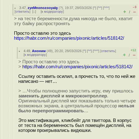
–3
3.47
,
zyeMnonozooyalg
(
?
), 19:37, 28/03/2026 [
^
] [
^^
] [
^^^
]
+
–
[
ответить
]
[
↓
] [
к модератору
]
/
> на тесте беременности дума никогда не было, хватит
эту байку распростронять
Просто оставлю это здесь
https://habr.com/ru/companies/pixonic/articles/518142/
+12
4.49
,
Аноним
(
49
), 20:20, 28/03/2026 [
^
] [
^^
] [
^^^
] [
ответить
]
+
–
[
к модератору
]
/
> Просто оставлю это здесь
>
https://habr.com/ru/companies/pixonic/articles/518142/
Ссылку оставить осилил, а прочесть то, что по ней же
написано — нет…
> …Чтобы полноценно запустить игру, ему пришлось
заменить дисплей и микроконтроллер
.
Оригинальный дисплей мог показывать только четыре
возможных экрана, а центральный процессор
нельзя
было перепрограммировать
…
Это мистификация, кликбейт для твиттора. В корпус
от теста на беременность был помещён дисплей, на
котором проигрывались видюшки.