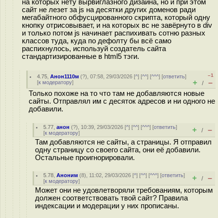
на которых нету вырвиглазного дизайна, но и при этом
сайт не лезет за js на десятки других доменов ради
мегабайтного обфусцированного скрипта, который одну
кнопку отрисовывает, и на которых вс не завёрнуто в div
и только потом js начинает распихивать сотню разных
классов туда, куда по дефолту бы всё само
распихнулось, используй создатель сайта
стандартизированные в html5 тэги.
–1
4.75
,
Анон1110м
(
?
), 07:58, 29/03/2026 [
^
] [
^^
] [
^^^
] [
ответить
]
+
–
[
к модератору
]
/
Только похоже на то что там не добавляются новые
сайты. Отправлял им с десяток адресов и ни одного не
добавили.
5.77
,
анон
(
?
), 10:39, 29/03/2026 [
^
] [
^^
] [
^^^
] [
ответить
]
+
–
/
[
к модератору
]
Там добавляются не сайты, а страницы. Я отправил
одну страницу со своего сайта, они её добавили.
Остальные проигнорировали.
5.78
,
Аноним
(
8
), 11:02, 29/03/2026 [
^
] [
^^
] [
^^^
] [
ответить
]
+
–
/
[
к модератору
]
Может они не удовлетворяли требованиям, которым
должен соответствовать твой сайт? Правила
индексации и модерации у них прописаны.