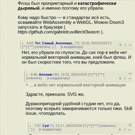
Флэш был проприетарный и
катастрофически
дырявый
, и именно поэтому его убрали.
Кому надо быстро — в стандартах всё есть,
осваивайте WebAssembly и WebGL. Можно Doom3
запускать в браузере (
h
ttps://github.com/gabrielcuvillier/d3wasm
).
5.43
,
Тот_Самый_Анонимус_
(
?
), 19:26, 28/03/2026 [
^
]
+
–
/
[
^^
] [
^^^
] [
ответить
]
[
↓
] [
к модератору
]
Нет, его убрали по глупости. До сих пор в вебе нет
нормальной векторной анимации, коей был флеш. И
он был скоростнее того, что вы предложили.
+1
6.46
,
Аноним
(
49
), 19:32, 28/03/2026 [
^
] [
^^
] [
^^^
]
+
–
[
ответить
]
[
к модератору
]
/
> …в вебе нет нормальной векторной анимации
Здрасте, приехали. SVG же.
Дуракопригодной удобной студии нет, это да,
поэтому всерьёз заморачиваются только гики. Skill
issue, чтоподелать.
–1
7.57
,
Cyd
(
?
), 21:17, 28/03/2026 [
^
] [
^^
] [
^^^
] [
ответить
]
+
–
[
↓
] [
к модератору
]
/