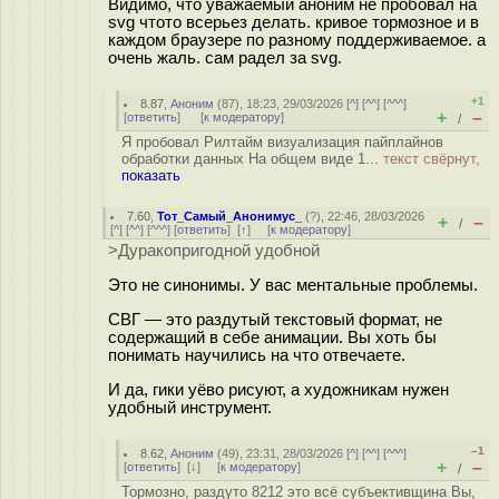
Видимо, что уважаемый аноним не пробовал на
svg чтото всерьез делать. кривое тормозное и в
каждом браузере по разному поддерживаемое. а
очень жаль. сам радел за svg.
+1
8.87
,
Аноним
(
87
), 18:23, 29/03/2026 [
^
] [
^^
] [
^^^
]
+
–
[
ответить
]
[
к модератору
]
/
Я пробовал Рилтайм визуализация пайплайнов
обработки данных На общем виде 1...
текст свёрнут,
показать
7.60
,
Тот_Самый_Анонимус_
(
?
), 22:46, 28/03/2026
+
–
/
[
^
] [
^^
] [
^^^
] [
ответить
]
[
↑
] [
к модератору
]
>Дуракопригодной удобной
Это не синонимы. У вас ментальные проблемы.
СВГ — это раздутый текстовый формат, не
содержащий в себе анимации. Вы хоть бы
понимать научились на что отвечаете.
И да, гики уёво рисуют, а художникам нужен
удобный инструмент.
–1
8.62
,
Аноним
(
49
), 23:31, 28/03/2026 [
^
] [
^^
] [
^^^
]
+
–
[
ответить
]
[
↓
] [
к модератору
]
/
Тормозно, раздуто 8212 это всё субъективщина Вы,