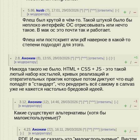
5.86
,
kusb
(
?
), 17:01, 29/03/2026 [
^
] [
^^
] [
^^^
] [
ответить
]
[
↑
]
+
–
/
[
к модератору
]
Флеш был крутой в чём-то. Такой штукой было бы
неплохо интерфейс ОС отрисовывать или нечто
такое. В мак ос это почти так и работает.
Флеш или постскрипт или pdf наверное в какой-то
степени подходят для этого.
+1
2.8
,
Аноним
(
8
), 13:55, 28/03/2026 [
^
] [
^^
] [
^^^
] [
ответить
]
[
↓
] [
↑
]
+
–
[
к модератору
]
/
Никогда такого не было. HTML + CSS + JS - это такой
лютый набор костылей, кривых реализаций и
отвратительных практик которые потом диктуют что ещё
попадёт в "стандарт", что рендерить всё самому в canvas
уже не кажется настолько бредовой идеей.
–1
3.12
,
Аноним
(
12
), 14:46, 28/03/2026 [
^
] [
^^
] [
^^^
] [
ответить
]
[
↓
]
+
–
[
к модератору
]
/
Какие существуют альтернативы (хотя бы
малоиспользуемые)?
4.23
,
Аноним
(
22
), 16:11, 28/03/2026 [
^
] [
^^
] [
^^^
] [
ответить
]
+
–
/
[
↓
] [
к модератору
]
PDF. И он не сказать что "малоиспользуемые". Внутри