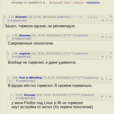
почему-то хранится и...
большой текст свёрнут,
показать
+2
1.13
,
Аноним
(
13
), 14:49, 28/03/2026 [
ответить
] [
﹢﹢﹢
] [
· · ·
]
[
↓
] [
↑
]
+
–
[
к модератору
]
/
Зашел, тормоза адские, не рекомендую.
2.25
,
Аноним
(
22
), 16:16, 28/03/2026 [
^
] [
^^
] [
^^^
] [
ответить
]
+
–
/
[
к модератору
]
Современные технологии.
+1
2.55
,
eugener
(
ok
), 20:59, 28/03/2026 [
^
] [
^^
] [
^^^
] [
ответить
]
+
–
[
к модератору
]
/
Вообще не тормозит, я даже удивился.
2.59
,
Tron is Whistling
(
?
), 21:29, 28/03/2026 [
^
] [
^^
] [
^^^
] [
ответить
]
+
–
/
[
↓
] [
к модератору
]
В фурри жёстко тормозит. В хромом нормально.
3.112
,
Аноним
(
112
), 13:40, 31/03/2026 [
^
] [
^^
] [
^^^
] [
ответить
]
+
–
/
[
к модератору
]
у меня Firefox под Linux в 4К не тормозит
ноут встройка от интел (Xe первое поколение)