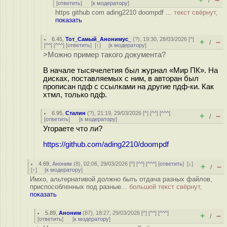
/
[
ответить
]
[
к модератору
]
https github com ading2210 doompdf ...
текст свёрнут,
показать
6.45
,
Тот_Самый_Анонимус_
(
?
), 19:30, 28/03/2026 [
^
]
+
–
/
[
^^
] [
^^^
] [
ответить
]
[
↑
] [
к модератору
]
>Можно пример такого документа?
В начале тысячелетия был журнал «Мир ПК». На
дисках, поставляемых с ним, в авторан был
прописан пдф с ссылками на другие пдф-ки. Как
хтмл, только пдф.
6.95
,
Сталин
(
?
), 21:19, 29/03/2026 [
^
] [
^^
] [
^^^
]
+
–
/
[
ответить
]
[
к модератору
]
Угораете что ли?
https://github.com/ading2210/doompdf
4.69
,
Аноним
(
8
), 02:06, 29/03/2026 [
^
] [
^^
] [
^^^
] [
ответить
]
[
↓
]
+
–
/
[
↑
] [
к модератору
]
Имхо, альтернативой должно быть отдача разных файлов,
приспособленных под разные...
большой текст свёрнут,
показать
5.89
,
Аноним
(
87
), 18:27, 29/03/2026 [
^
] [
^^
] [
^^^
]
+
–
/
[
ответить
]
[
к модератору
]