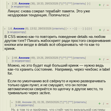
2.35
,
Аноним
(
36
), 18:33, 28/03/2026 [
^
] [
^^
] [
^^^
] [
ответить
]
[
↑
]
+
–
/
[
к модератору
]
Линукс снова сожрал терабайт памяти. Это уже
нездоровая тенденция. Попячьтесь!
1.6
,
Аноним
(
8
), 13:52, 28/03/2026 [
ответить
] [
﹢﹢﹢
] [
· · ·
]
[
↓
] [
↑
]
+
–
/
[
к модератору
]
В CSS можно как-то повторить поведение details на любом
другом тэге? Пихать жабоскрипт ради простого сворачивания
кнопки или везде в details всё оборачивать чё-то как-то
кринж.
2.44
,
Аноним
(
49
), 19:26, 28/03/2026 [
^
] [
^^
] [
^^^
] [
ответить
]
+
–
/
[
к модератору
]
Можно, но это будет ещё больший кринж — нужно ведь
как–то хранить состояние. Например, через чекбокс и label
for.
Если по умолчанию всё свёрнуто и нужно разворачивать
только один пункт, и не смущает, что он потом
автоматически свернётся по щелчку в другое место, то
тривиально через :active.
3.68
,
Аноним
(
8
), 01:35, 29/03/2026 [
^
] [
^^
] [
^^^
] [
ответить
]
+
–
/
[
к модератору
]
Ну, в том то и проблема, что стейт чисто визуальной системы