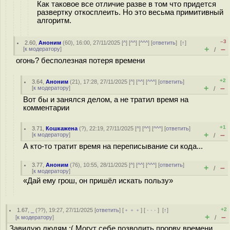
Как таковое все отличие разве в том что придется
развертку откосплеить. Но это весьма примитивный
алгоритм.
–3
2.60
,
Аноним
(
60
), 16:00, 27/11/2025 [
^
] [
^^
] [
^^^
] [
ответить
]
[
↑
]
+
–
[
к модератору
]
/
огонь? бесполезная потеря времени
+2
3.64
,
Аноним
(
21
), 17:28, 27/11/2025 [
^
] [
^^
] [
^^^
] [
ответить
]
+
–
[
к модератору
]
/
Вот бы и занялся делом, а не тратил время на
комментарии
+1
3.71
,
Кошкажена
(
?
), 22:19, 27/11/2025 [
^
] [
^^
] [
^^^
] [
ответить
]
+
–
[
к модератору
]
/
А кто-то тратит время на переписывание си кода...
3.77
,
Аноним
(
76
), 10:55, 28/11/2025 [
^
] [
^^
] [
^^^
] [
ответить
]
+
–
/
[
к модератору
]
«Дай ему грош, он пришёл искать пользу»
+2
1.67
,
_
(
??
), 19:27, 27/11/2025 [
ответить
] [
﹢﹢﹢
] [
· · ·
]
[
↑
]
+
–
[
к модератору
]
/
Завидую людям :( Могут себе позволить прорву времени