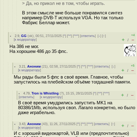
> Да, но прикол не в том, чтобы играть.
В этом смысле мне больше понравился синтез
например DVB-T используя VGA. Но так только
Фабрис Беллар может.
+4
2.9
,
GG
(
ok
), 00:51, 27/11/2025 [
^
] [
^^
] [
^^^
] [
ответить
]
[
↓
] [
↑
]
+
–
[
к модератору
]
/
На 386 не мог.
На хорошем 486 до 35 фпс.
+5
3.21
,
Аноним
(
21
), 02:58, 27/11/2025 [
^
] [
^^
] [
^^^
] [
ответить
]
[
↓
]
+
–
[
к модератору
]
/
Мы рады были 5 фпс в своё время. Главное, чтобы
запустилось на плебейском объёме тогдашней памяти.
4.79
,
Tron is Whistling
(
?
), 15:15, 28/11/2025 [
^
] [
^^
] [
^^^
]
+
–
/
[
ответить
]
[
к модератору
]
В своё время умудрились запустить MK1 на
80386/1Mb, используя своп. Лагало конкретно, но было
даже играбельно.
3.43
,
Аноним
(
43
), 11:26, 27/11/2025 [
^
] [
^^
] [
^^^
] [
ответить
]
[
↑
]
+
–
/
[
к модератору
]
И с хорошей видеокартой, VLB или (предпочтительно)