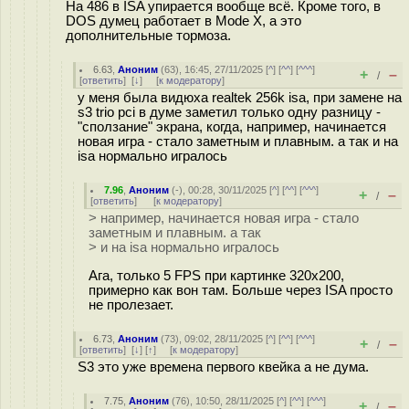
На 486 в ISA упирается вообще всё. Кроме того, в
DOS думец работает в Mode X, а это
дополнительные тормоза.
6.63
,
Аноним
(
63
), 16:45, 27/11/2025 [
^
] [
^^
] [
^^^
]
+
–
/
[
ответить
]
[
↓
] [
к модератору
]
у меня была видюха realtek 256k isa, при замене на
s3 trio pci в думе заметил только одну разницу -
"сползание" экрана, когда, например, начинается
новая игра - стало заметным и плавным. а так и на
isa нормально игралось
7.96
,
Аноним
(
-
), 00:28, 30/11/2025 [
^
] [
^^
] [
^^^
]
+
–
/
[
ответить
]
[
к модератору
]
> например, начинается новая игра - стало
заметным и плавным. а так
> и на isa нормально игралось
Ага, только 5 FPS при картинке 320x200,
примерно как вон там. Больше через ISA просто
не пролезает.
6.73
,
Аноним
(
73
), 09:02, 28/11/2025 [
^
] [
^^
] [
^^^
]
+
–
/
[
ответить
]
[
↓
] [
↑
] [
к модератору
]
S3 это уже времена первого квейка а не дума.
7.75
,
Аноним
(
76
), 10:50, 28/11/2025 [
^
] [
^^
] [
^^^
]
+
–
/