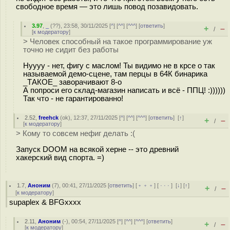
свободное время — это лишь повод позавидовать.
3.97
,
_
(
??
), 23:58, 30/11/2025 [
^
] [
^^
] [
^^^
] [
ответить
]
+
–
/
[
к модератору
]
> Человек способный на такое программирование уж
точно не сидит без работы
Нуууу - нет, фигу с маслом! Ты видимо не в крсе о так
называемой демо-сцене, там перцы в 64К бинарика
_ТАКОЕ_ заворачивают 8-о
А попроси его склад-магазин написать и всё - ППЦ! :))))))
Так что - не гарантированно!
2.52
,
freehck
(
ok
), 12:37, 27/11/2025 [
^
] [
^^
] [
^^^
] [
ответить
]
[
↑
]
+
–
/
[
к модератору
]
> Кому то совсем нефиг делать :(
Запуск DOOM на всякой херне -- это древний
хакерский вид спорта. =)
1.7
,
Аноним
(
7
), 00:41, 27/11/2025 [
ответить
] [
﹢﹢﹢
] [
· · ·
]
[
↓
] [
↑
]
+
–
/
[
к модератору
]
supaplex & BFGxxxx
2.11
,
Аноним
(
-
), 00:54, 27/11/2025 [
^
] [
^^
] [
^^^
] [
ответить
]
+
–
/
[
к модератору
]