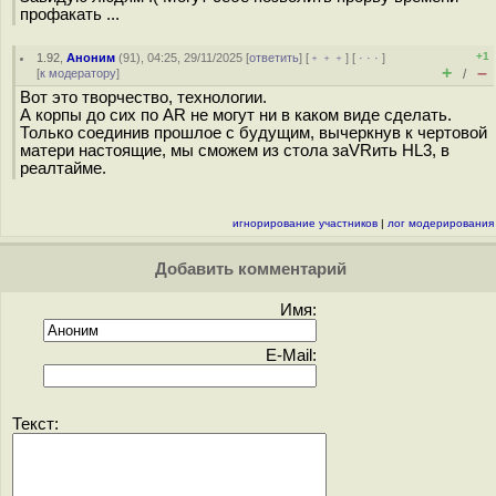
профакать ...
+1
1.92
,
Аноним
(
91
), 04:25, 29/11/2025 [
ответить
] [
﹢﹢﹢
] [
· · ·
]
+
–
[
к модератору
]
/
Вот это творчество, технологии.
А корпы до сих по AR не могут ни в каком виде сделать.
Только соединив прошлое с будущим, вычеркнув к чертовой
матери настоящие, мы сможем из стола заVRить HL3, в
реалтайме.
игнорирование участников
|
лог модерирования
Добавить комментарий
Имя:
E-Mail:
Текст: