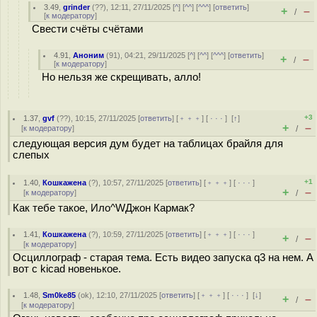
3.49
,
grinder
(
??
), 12:11, 27/11/2025 [
^
] [
^^
] [
^^^
] [
ответить
]
+
–
/
[
к модератору
]
Свести счёты счётами
4.91
,
Аноним
(
91
), 04:21, 29/11/2025 [
^
] [
^^
] [
^^^
] [
ответить
]
+
–
/
[
к модератору
]
Но нельзя же скрещивать, алло!
+3
1.37
,
gvf
(
??
), 10:15, 27/11/2025 [
ответить
] [
﹢﹢﹢
] [
· · ·
]
[
↑
]
+
–
[
к модератору
]
/
следующая версия дум будет на таблицах брайля для
слепых
+1
1.40
,
Кошкажена
(
?
), 10:57, 27/11/2025 [
ответить
] [
﹢﹢﹢
] [
· · ·
]
+
–
[
к модератору
]
/
Как тебе такое, Ило^WДжон Кармак?
1.41
,
Кошкажена
(
?
), 10:59, 27/11/2025 [
ответить
] [
﹢﹢﹢
] [
· · ·
]
+
–
/
[
к модератору
]
Осциллограф - старая тема. Есть видео запуска q3 на нем. А
вот с kicad новенькое.
1.48
,
Sm0ke85
(
ok
), 12:10, 27/11/2025 [
ответить
] [
﹢﹢﹢
] [
· · ·
]
[
↓
]
+
–
/
[
к модератору
]