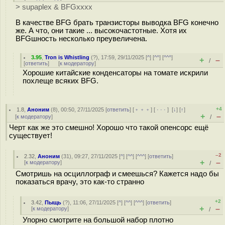
> supaplex & BFGxxxx
В качестве BFG брать транзисторы выводка BFG конечно
же. А что, они такие ... высокочастотные. Хотя их
BFGшность несколько преувеличена.
3.95
,
Tron is Whistling
(
?
), 17:59, 29/11/2025 [
^
] [
^^
] [
^^^
]
+
–
/
[
ответить
]
[
к модератору
]
Хорошие китайские конденсаторы на томате искрили
похлеще всяких BFG.
+4
1.8
,
Аноним
(
8
), 00:50, 27/11/2025 [
ответить
] [
﹢﹢﹢
] [
· · ·
]
[
↓
] [
↑
]
+
–
[
к модератору
]
/
Черт как же это смешно! Хорошо что такой опенсорс ещё
существует!
–2
2.32
,
Аноним
(
31
), 09:27, 27/11/2025 [
^
] [
^^
] [
^^^
] [
ответить
]
+
–
[
к модератору
]
/
Смотришь на осциллограф и смеешься? Кажется надо бы
показаться врачу, это как-то странно
+2
3.42
,
Пыщь
(
?
), 11:06, 27/11/2025 [
^
] [
^^
] [
^^^
] [
ответить
]
+
–
[
к модератору
]
/
Упорно смотрите на большой набор плотно