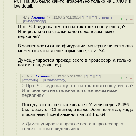
PCI. На 386 было как-то играбельно только на DX40 и в
low detail.
4.47
,
Аноним
(
47
), 12:03, 27/11/2025 [
^
] [
^^
] [
^^^
] [
ответить
]
+
–
/
[
к модератору
]
Про PCI-видеокарту это ты так тонко пошутил, да?
Или реально не сталкивался с железом ниже
первопня?
В зависимости от конфигурации, матери и чипсета оно
может оказаться ещё тормознее, чем ISA.
Думец упирается прежде всего в процессор, а только
потом в видеовывод.
5.50
,
Аноним
(
43
), 12:32, 27/11/2025 [
^
] [
^^
] [
^^^
]
+
–
/
[
ответить
]
[
к модератору
]
> Про PCI-видеокарту это ты так тонко пошутил, да?
Или реально не сталкивался с железом ниже
первопня?
Походу это ты не сталкивался. У меня первый 486
был сразу с PCI-шиной, и ка же Doom взлетел, когда
я исашный Trident заменил на S3 Trio 64.
> Думец упирается прежде всего в процессор, а
только потом в видеовывод.