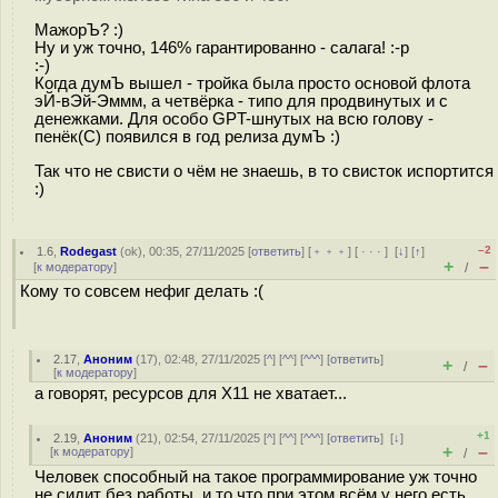
МажорЪ? :)
Ну и уж точно, 146% гарантированно - салага! :-р
:-)
Когда думЪ вышел - тройка была просто основой флота
эЙ-вЭй-Эммм, а четвёрка - типо для продвинутых и с
денежками. Для особо GPT-шнутых на всю голову -
пенёк(С) появился в год релиза думЪ :)
Так что не свисти о чём не знаешь, в то свисток испортится
:)
–2
1.6
,
Rodegast
(
ok
), 00:35, 27/11/2025 [
ответить
] [
﹢﹢﹢
] [
· · ·
]
[
↓
] [
↑
]
+
–
[
к модератору
]
/
Кому то совсем нефиг делать :(
2.17
,
Аноним
(
17
), 02:48, 27/11/2025 [
^
] [
^^
] [
^^^
] [
ответить
]
+
–
/
[
к модератору
]
а говорят, ресурсов для Х11 не хватает...
+1
2.19
,
Аноним
(
21
), 02:54, 27/11/2025 [
^
] [
^^
] [
^^^
] [
ответить
]
[
↓
]
+
–
[
к модератору
]
/
Человек способный на такое программирование уж точно
не сидит без работы, и то что при этом всём у него есть