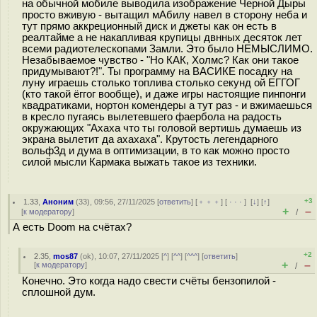
на обычной мобиле выводила изображение Черной Дыры
просто вживую - вытащил мАбилу навел в сторону неба и
тут прямо аккреционный диск и джеты как он есть в
реалтайме а не накапливая крупицы двнных десяток лет
всеми радиотелескопами Замли. Это было НЕМЫСЛИМО.
Незабываемое чувство - "Но КАК, Холмс? Как они такое
придумывают?!". Ты программу на ВАСИКЕ посадку на
луну играешь столько топлива столько секунд ой ЕГГОГ
(кто такой ёггог вообще), и даже игры настоящие пинпонги
квадратиками, нортон комендеры а тут раз - и вжимаешься
в кресло пугаясь вылетевшего фаербола на радость
окружающих "Ахаха что ты головой вертишь думаешь из
экрана вылетит да ахахаха". Крутость легендарного
вольф3д и дума в оптимизации, в то как можно просто
силой мысли Кармака выжать такое из техники.
+3
1.33
,
Аноним
(
33
), 09:56, 27/11/2025 [
ответить
] [
﹢﹢﹢
] [
· · ·
]
[
↓
] [
↑
]
+
–
[
к модератору
]
/
А есть Doom на счётах?
+2
2.35
,
mos87
(
ok
), 10:07, 27/11/2025 [
^
] [
^^
] [
^^^
] [
ответить
]
+
–
[
к модератору
]
/
Конечно. Это когда надо свести счёты бензопилой -
сплошной дум.