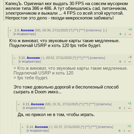
КапецЪ. Оригинал мог выдать 30 FPS на совсем мусорном
железе типа 386 и 486. А тут обвешались cad, питончиком,
электрончиком и выжали ... 4 FPS со всей этой крутотой.
Непростое это дело - гвозди микроскопом забивать!
+5
2.4
,
Аноним
(
68
), 00:30, 27/11/2025 [
^
] [
^^
] [
^^^
] [
ответить
]
[
↓
]
+
–
[
к модератору
]
/
Кто ж виноват, что звуковые карты такие медленные.
Подключай USRP и хоть 120 fps тебе будет.
–3
3.10
,
Аноним
(
-
), 00:52, 27/11/2025 [
^
] [
^^
] [
^^^
] [
ответить
]
+
–
[
к модератору
]
/
> Кто ж виноват, что звуковые карты такие медленные.
Подключай USRP и хоть 120
> fps тебе будет.
Это тоже довольно дорогой и бесполезный способ
сыграть в Doom имхо...
+2
4.13
,
Аноним
(
68
), 01:31, 27/11/2025 [
^
] [
^^
] [
^^^
] [
ответить
]
+
–
[
к модератору
]
/
Да, но прикол не в том, чтобы играть.
+2
5.14
,
Аноним
(
-
), 01:37, 27/11/2025 [
^
] [
^^
] [
^^^
] [
ответить
]
+
–
[
к модератору
]
/