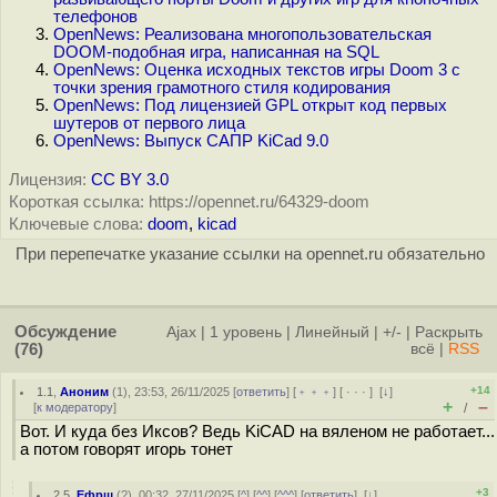
телефонов
OpenNews: Реализована многопользовательская
DOOM-подобная игра, написанная на SQL
OpenNews: Оценка исходных текстов игры Doom 3 с
точки зрения грамотного стиля кодирования
OpenNews: Под лицензией GPL открыт код первых
шутеров от первого лица
OpenNews: Выпуск САПР KiCad 9.0
Лицензия:
CC BY 3.0
Короткая ссылка: https://opennet.ru/64329-doom
Ключевые слова:
doom
,
kicad
При перепечатке указание ссылки на opennet.ru обязательно
Обсуждение
Ajax
|
1 уровень
|
Линейный
|
+/-
|
Раскрыть
(76)
всё
|
RSS
+14
1.1
,
Аноним
(
1
), 23:53, 26/11/2025 [
ответить
] [
﹢﹢﹢
] [
· · ·
]
[
↓
]
+
–
[
к модератору
]
/
Вот. И куда без Иксов? Ведь KiCAD на вяленом не работает...
а потом говорят игорь тонет
+3
2.5
,
Ефрщ
(
?
), 00:32, 27/11/2025 [
^
] [
^^
] [
^^^
] [
ответить
]
[
↓
]