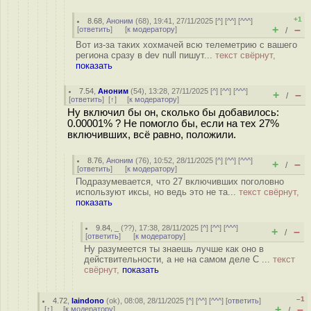
+1
8.68
,
Аноним
(
68
), 19:41, 27/11/2025 [
^
] [
^^
] [
^^^
]
+
–
[
ответить
]
[
к модератору
]
/
Вот из-за таких хохмачей всю телеметрию с вашего
региона сразу в dev null пишут...
текст свёрнут,
показать
7.54
,
Аноним
(
54
), 13:28, 27/11/2025 [
^
] [
^^
] [
^^^
]
+
–
/
[
ответить
]
[
↑
] [
к модератору
]
Ну включил бы он, сколько бы добавилось:
0.00001% ? Не помогло бы, если на тех 27%
включивших, всё равно, положили.
8.76
,
Аноним
(
76
), 10:52, 28/11/2025 [
^
] [
^^
] [
^^^
]
+
–
/
[
ответить
]
[
к модератору
]
Подразумевается, что 27 включивших поголовно
используют иксы, но ведь это не та...
текст свёрнут,
показать
9.84
,
_
(
??
), 17:38, 28/11/2025 [
^
] [
^^
] [
^^^
]
+
–
/
[
ответить
]
[
к модератору
]
Ну разумеется ты знаешь лучше как оно в
действительности, а не на самом деле С ...
текст
свёрнут,
показать
–1
4.72
,
laindono
(
ok
), 08:08, 28/11/2025 [
^
] [
^^
] [
^^^
] [
ответить
]
+
–
[
↑
] [
к модератору
]
/