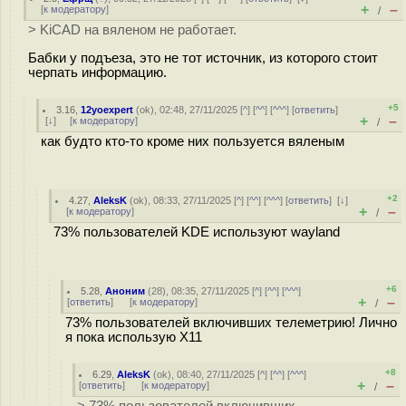
+
–
[
к модератору
]
/
> KiCAD на вяленом не работает.
Бабки у подъеза, это не тот источник, из которого стоит
черпать информацию.
+5
3.16
,
12yoexpert
(
ok
), 02:48, 27/11/2025 [
^
] [
^^
] [
^^^
] [
ответить
]
+
–
[
↓
] [
к модератору
]
/
как будто кто-то кроме них пользуется вяленым
+2
4.27
,
AleksK
(
ok
), 08:33, 27/11/2025 [
^
] [
^^
] [
^^^
] [
ответить
]
[
↓
]
+
–
[
к модератору
]
/
73% пользователей KDE используют wayland
+6
5.28
,
Аноним
(
28
), 08:35, 27/11/2025 [
^
] [
^^
] [
^^^
]
+
–
[
ответить
]
[
к модератору
]
/
73% пользователей включивших телеметрию! Лично
я пока использую Х11
+8
6.29
,
AleksK
(
ok
), 08:40, 27/11/2025 [
^
] [
^^
] [
^^^
]
+
–
[
ответить
]
[
к модератору
]
/