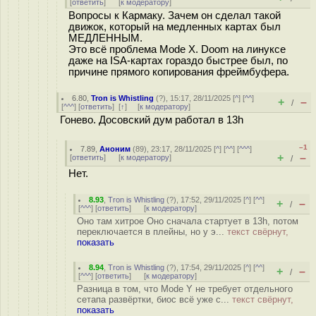
[
ответить
]
[
к модератору
]
Вопросы к Кармаку. Зачем он сделал такой
движок, который на медленных картах был
МЕДЛЕННЫМ.
Это всё проблема Mode X. Doom на линуксе
даже на ISA-картах гораздо быстрее был, по
причине прямого копирования фреймбуфера.
6.80
,
Tron is Whistling
(
?
), 15:17, 28/11/2025 [
^
] [
^^
]
+
–
/
[
^^^
] [
ответить
]
[
↑
] [
к модератору
]
Гонево. Досовский дум работал в 13h
–1
7.89
,
Аноним
(
89
), 23:17, 28/11/2025 [
^
] [
^^
] [
^^^
]
+
–
[
ответить
]
[
к модератору
]
/
Нет.
8.93
,
Tron is Whistling
(
?
), 17:52, 29/11/2025 [
^
] [
^^
]
+
–
/
[
^^^
] [
ответить
]
[
к модератору
]
Оно там хитрое Оно сначала стартует в 13h, потом
переключается в плейны, но у э...
текст свёрнут,
показать
8.94
,
Tron is Whistling
(
?
), 17:54, 29/11/2025 [
^
] [
^^
]
+
–
/
[
^^^
] [
ответить
]
[
к модератору
]
Разница в том, что Mode Y не требует отдельного
сетапа развёртки, биос всё уже с...
текст свёрнут,
показать