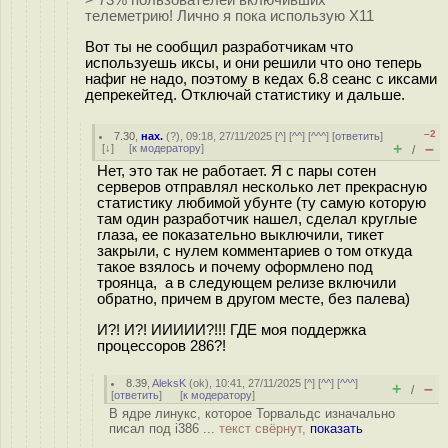
> 73% пользователей включивших
телеметрию! Лично я пока использую Х11
Вот ты не сообщил разработчикам что
используешь иксы, и они решили что оно теперь
нафиг не надо, поэтому в кедах 6.8 сеанс с иксами
депрекейтед. Отключай статистику и дальше.
–2
7.30
,
нах.
(
?
), 09:18, 27/11/2025 [
^
] [
^^
] [
^^^
] [
ответить
]
+
–
[
↓
] [
к модератору
]
/
Нет, это так не работает. Я с пары сотен
серверов отправлял несколько лет прекрасную
статистику любимой убунте (ту самую которую
там один разработчик нашел, сделал круглые
глаза, ее показательно выключили, тикет
закрыли, с нулем комментариев о том откуда
такое взялось и почему оформлено под
троянца, а в следующем релизе включили
обратно, причем в другом месте, без палева)
И?! И?! ИИИИИ?!!! ГДЕ моя поддержка
процессоров 286?!
8.39
,
AleksK
(
ok
), 10:41, 27/11/2025 [
^
] [
^^
] [
^^^
]
+
–
/
[
ответить
]
[
к модератору
]
В ядре линукс, которое Торвальдс изначально
писал под i386 ...
текст свёрнут,
показать