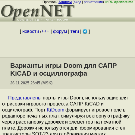
Профиль:
Аноним
(
вход
|
регистрация
)
неRU
opennet.me
[
новости
/
+++
|
форум
|
теги
|
]
Варианты игры Doom для САПР
KiCAD и осциллографа
26.11.2025 23:45 (MSK)
Представлены
порты игры Doom, использующие для
отрисовки игрового процесса САПР KiCAD и
осциллограф. Порт
KiDoom
формирует игровое поле в
редакторе печатных плат, симулируя векторную графику
через расстановку дорожек и элементов на печатной
плате. Дорожки используются для формирования стен,
транзисторы SOT-23 для отображения мелких