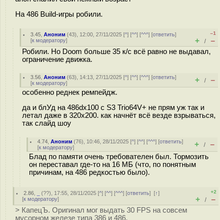
На 486 Build-игры робили.
–1
3.45
,
Аноним
(
43
), 12:00, 27/11/2025 [
^
] [
^^
] [
^^^
] [
ответить
]
+
–
[
к модератору
]
/
Робили. Но Doom больше 35 к/с всё равно не выдавал,
ограничение движка.
3.56
,
Аноним
(
63
), 14:13, 27/11/2025 [
^
] [
^^
] [
^^^
] [
ответить
]
+
–
/
[
к модератору
]
особенно реднек ремпейдж.
да и блУд на 486dx100 с S3 Trio64V+ не прям уж так и
летал даже в 320x200. как начнёт всё везде взрываться,
так слайд шоу
4.74
,
Аноним
(
76
), 10:46, 28/11/2025 [
^
] [
^^
] [
^^^
] [
ответить
]
+
–
/
[
к модератору
]
Блад по памяти очень требователен был. Тормозить
он переставал где-то на 16 МБ (что, по понятным
причинам, на 486 редкостью было).
+2
2.86
,
_
(
??
), 17:55, 28/11/2025 [
^
] [
^^
] [
^^^
] [
ответить
]
[
↑
]
+
–
[
к модератору
]
/
> КапецЪ. Оригинал мог выдать 30 FPS на совсем
мусорном железе типа 386 и 486.