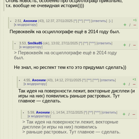
Огонь новость, особенно про осциллограф прикольно,
т.к. вообще не очевидная история))))
+1
2.51
,
Аноним
(
43
), 12:37, 27/11/2025 [
^
] [
^^
] [
^^^
] [
ответить
]
[
↓
]
+
–
[
к модератору
]
/
Первоквейк на осциллографе ещё в 2014 году был.
3.53
,
Sm0ke85
(
ok
), 13:02, 27/11/2025 [
^
] [
^^
] [
^^^
] [
ответить
]
+
–
/
[
к модератору
]
> Первоквейк на осциллографе ещё в 2014 году
был.
Не знал, но респект тем кто это придумал сделать))
+1
4.55
,
Аноним
(
43
), 14:12, 27/11/2025 [
^
] [
^^
] [
^^^
] [
ответить
]
+
–
[
к модератору
]
/
Так идея на поверхности лежит, векторные дисплеи (и
игры на них) появились раньше растровых. Тут
главное — сделать.
5.59
,
Аноним
(
-
), 14:54, 27/11/2025 [
^
] [
^^
] [
^^^
] [
ответить
]
+
–
/
[
к модератору
]
> Так идея на поверхности лежит, векторные
дисплеи (и игры на них) появились
> раньше растровых. Тут главное — сделать.