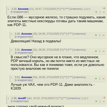
+6
2.20
,
Аноним
(
21
), 02:57, 27/11/2025 [
^
] [
^^
] [
^^^
] [
ответить
]
[
↓
] [
↑
]
+
–
[
к модератору
]
/
Если i386 — мусорное железо, то страшно подумать, какие
эпитеты местные кексперды готовы дать таким машинам,
как PDP-11.
3.26
,
Аноним
(
26
), 04:45, 27/11/2025 [
^
] [
^^
] [
^^^
] [
ответить
]
+
–
/
[
к модератору
]
Деволюция! Назад в подвалы!
3.31
,
Аноним
(
31
), 09:25, 27/11/2025 [
^
] [
^^
] [
^^^
] [
ответить
]
+
–
/
[
к модератору
]
В смысле? Оно мусорное не в плане, что медленное.
PDP вечный король, но им почти никто из местных не
пользовался. Вы как я понимаю тоже, если уж довольно
простую аналогию не поняли
3.61
,
Аноним
(
54
), 16:00, 27/11/2025 [
^
] [
^^
] [
^^^
] [
ответить
]
+
–
/
[
к модератору
]
Лучше уж VAX, чем это PDP-11. Даже аналогесть -
K1839.
–1
2.36
,
mos87
(
ok
), 10:10, 27/11/2025 [
^
] [
^^
] [
^^^
] [
ответить
]
[
↓
] [
↑
]
+
–
[
к модератору
]
/
анон спалил свой нежный возраст