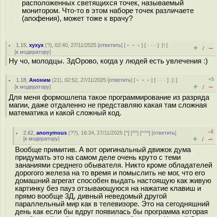
расположенных светящихся точек, называемый
монитором. Что-то в этом наборе точек различаете
(апофения), может тоже к врачу?
1.15
,
хухух
(
?
), 02:40, 27/11/2025 [
ответить
] [
﹢﹢﹢
] [
· · ·
]
[
↑
]
+
–
/
[
к модератору
]
Ну чо, молодцы. ЗдОрово, когда у людей есть увлечения :)
+5
1.18
,
Аноним
(
21
), 02:52, 27/11/2025 [
ответить
] [
﹢﹢﹢
] [
· · ·
]
[
↓
]
+
–
[
к модератору
]
/
Для меня формошлепа такое программирование из разряда
магии, даже отдаленно не представляю какая там сложная
математика и какой сложный код.
–2
2.62
,
anonymous
(
??
), 16:34, 27/11/2025 [
^
] [
^^
] [
^^^
] [
ответить
]
+
–
[
к модератору
]
/
Вообще примитив. А вот оригинальный движок дума
придумать это на самом деле очень круто с теми
зананиями среднего обывателя. Никто кроме обладателей
дорогого железа на то время и помыслить не мог, что его
домашний агрегат способен выдать настоящую как живую
картинку без пауз отзывающуюся на нажатие клавиш и
прямо вообще 3Д, дивный неведомый другой
параллельный мир как в телевизоре. Это на сегодняшний
день как если бы вдруг появилась бы программа которая