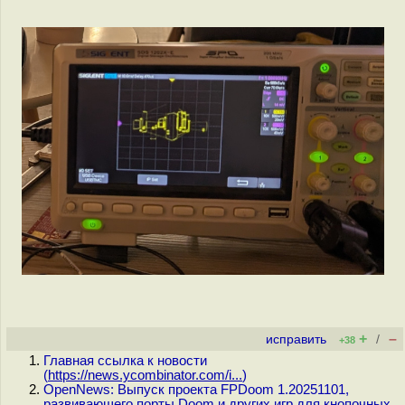
+
–
исправить
/
+38
Главная ссылка к новости
(
https://news.ycombinator.com/i...
)
OpenNews: Выпуск проекта FPDoom 1.20251101,
развивающего порты Doom и других игр для кнопочных