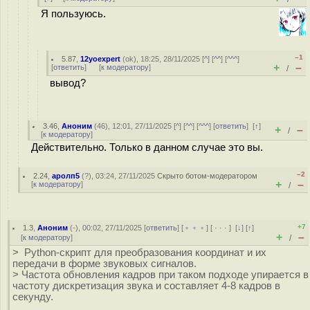
Я пользуюсь.
–1
5.87
,
12yoexpert
(
ok
), 18:25, 28/11/2025 [
^
] [
^^
] [
^^^
]
+
–
[
ответить
]
[
к модератору
]
/
вывод?
3.46
,
Аноним
(
46
), 12:01, 27/11/2025 [
^
] [
^^
] [
^^^
] [
ответить
]
[
↑
]
+
–
/
[
к модератору
]
Действительно. Только в данном случае это вы.
–2
2.24
,
аролп5
(
?
), 03:24, 27/11/2025
Скрыто ботом-модератором
+
–
[
к модератору
]
/
+7
1.3
,
Аноним
(
-
), 00:02, 27/11/2025 [
ответить
] [
﹢﹢﹢
] [
· · ·
]
[
↓
] [
↑
]
+
–
[
к модератору
]
/
> Python-скрипт для преобразования координат и их
передачи в форме звуковых сигналов.
> Частота обновления кадров при таком подходе упирается в
частоту дискретизация звука и составляет 4-8 кадров в
секунду.