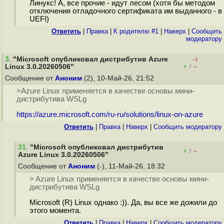
Линукс! А, все прочие - идут лесом (хотя бы методом
отключения отладочного сертификата им выданного - в
UEFI)
Ответить
|
Правка
|
К родителю #1
|
Наверх
|
Cообщить
модератору
3
.
"Microsoft опубликовал дистрибутив Azure
–1
+
–
Linux 3.0.20260506"
/
Сообщение от
Аноним
(2), 10-Май-26, 21:52
>Azure Linux применяется в качестве основы мини-
дистрибутива WSLg
https://azure.microsoft.com/ru-ru/solutions/linux-on-azure
Ответить
|
Правка
|
Наверх
|
Cообщить модератору
31
.
"Microsoft опубликовал дистрибутив
+
–
/
Azure Linux 3.0.20260506"
Сообщение от
Аноним
(-), 11-Май-26, 18:32
> Azure Linux применяется в качестве основы мини-
дистрибутива WSLg
Microsoft (R) Linux однако :)). Да, вы все же дожили до
этого момента.
Ответить
|
Правка
|
Наверх
|
Cообщить модератору