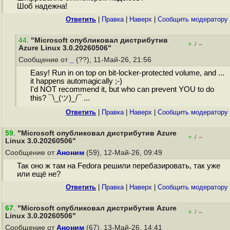
Шоб надежна!
Ответить
|
Правка
|
Наверх
|
Cообщить модератору
44
.
"Microsoft опубликовал дистрибутив
+
–
/
Azure Linux 3.0.20260506"
Сообщение от
_
(??), 11-Май-26, 21:56
Easy! Run in on top on bit-locker-protected volume, and ...
it happens automagically ;-)
I'd NOT recommend it, but who can prevent YOU to do
this? ¯\_(ツ)_/¯ ...
Ответить
|
Правка
|
Наверх
|
Cообщить модератору
59
.
"Microsoft опубликовал дистрибутив Azure
+
–
/
Linux 3.0.20260506"
Сообщение от
Аноним
(59), 12-Май-26, 09:49
Так оно ж там на Fedora решили перебазировать, так уже
или ещё не?
Ответить
|
Правка
|
Наверх
|
Cообщить модератору
67
.
"Microsoft опубликовал дистрибутив Azure
+
–
/
Linux 3.0.20260506"
Сообщение от
Аноним
(67), 13-Май-26, 14:41