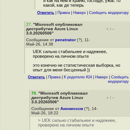
я как на нем и храню, госпаде, ужас то
какой, как де теперь
Ответить
|
Правка
|
Наверх
|
Cообщить модератору
27
.
"Microsoft опубликовал
дистрибутив Azure Linux
+
–
/
3.0.20260506"
Сообщение от
penetrator
(?), 11-
Май-26, 14:38
UEK сильно стабильнее и надежнее,
проверено на личном опыте
это конечно не статистическая выборка, но
опыт для меня бесценный ))
Ответить
|
Правка
|
К родителю #24
|
Наверх
|
Cообщить
модератору
70
.
"Microsoft опубликовал
дистрибутив Azure Linux
+
–
/
3.0.20260506"
Сообщение от
Анонисссм
(?), 14-
Май-26, 18:22
> UEK сильно стабильнее и надежнее,
проверено на личном опыте