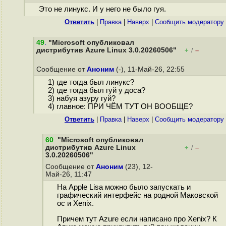
Это не линукс. И у него не было гуя.
Ответить
|
Правка
|
Наверх
|
Cообщить модератору
49
.
"Microsoft опубликовал
дистрибутив Azure Linux 3.0.20260506"
+
–
/
Сообщение от
Аноним
(-), 11-Май-26, 22:55
1) где тогда был линукс?
2) где тогда был гуй у доса?
3) набуя азуру гуй?
4) главное: ПРИ ЧЁМ ТУТ ОН ВООБЩЕ?
Ответить
|
Правка
|
Наверх
|
Cообщить модератору
60
.
"Microsoft опубликовал
дистрибутив Azure Linux
+
–
/
3.0.20260506"
Сообщение от
Аноним
(23), 12-
Май-26, 11:47
На Apple Lisa можно было запускать и
графический интерфейс на родной Маковской
ос и Xenix.
Причем тут Azure если написано про Xenix? К