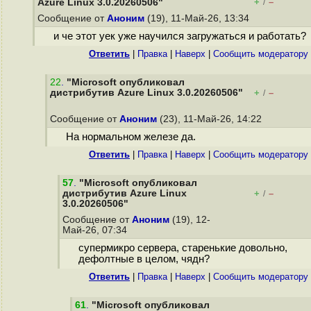
+
–
Azure Linux 3.0.20260506"
/
Сообщение от
Аноним
(19), 11-Май-26, 13:34
и че этот уек уже научился загружаться и работать?
Ответить
|
Правка
|
Наверх
|
Cообщить модератору
22
.
"Microsoft опубликовал
дистрибутив Azure Linux 3.0.20260506"
+
–
/
Сообщение от
Аноним
(23), 11-Май-26, 14:22
На нормальном железе да.
Ответить
|
Правка
|
Наверх
|
Cообщить модератору
57
.
"Microsoft опубликовал
дистрибутив Azure Linux
+
–
/
3.0.20260506"
Сообщение от
Аноним
(19), 12-
Май-26, 07:34
супермикро сервера, старенькие довольно,
дефолтные в целом, чядн?
Ответить
|
Правка
|
Наверх
|
Cообщить модератору
61
.
"Microsoft опубликовал