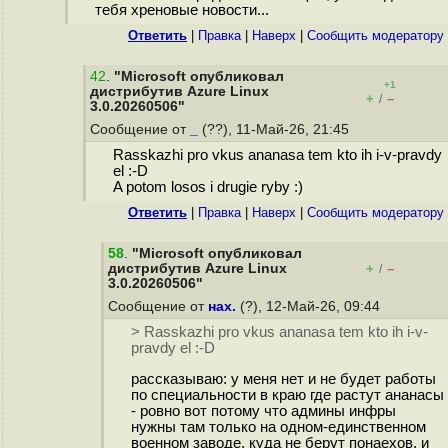
тебя хреновые новости...
Ответить
|
Правка
|
Наверх
|
Cообщить модератору
42
.
"Microsoft опубликовал
+1
дистрибутив Azure Linux
+
–
/
3.0.20260506"
Сообщение от
_
(??), 11-Май-26, 21:45
Rasskazhi pro vkus ananasa tem kto ih i-v-pravdy
el :-D
A potom losos i drugie ryby :)
Ответить
|
Правка
|
Наверх
|
Cообщить модератору
58
.
"Microsoft опубликовал
дистрибутив Azure Linux
+
–
/
3.0.20260506"
Сообщение от
нах.
(?), 12-Май-26, 09:44
> Rasskazhi pro vkus ananasa tem kto ih i-v-
pravdy el :-D
рассказываю: у меня нет и не будет работы
по специальности в краю где растут ананасы
- ровно вот потому что админы инфры
нужны там только на одном-единственном
военном заводе, куда не берут понаехов, и