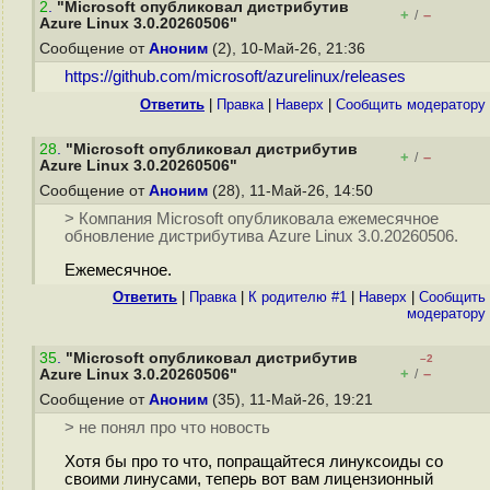
2
.
"Microsoft опубликовал дистрибутив
+
–
/
Azure Linux 3.0.20260506"
Сообщение от
Аноним
(2), 10-Май-26, 21:36
https://github.com/microsoft/azurelinux/releases
Ответить
|
Правка
|
Наверх
|
Cообщить модератору
28
.
"Microsoft опубликовал дистрибутив
+
–
/
Azure Linux 3.0.20260506"
Сообщение от
Аноним
(28), 11-Май-26, 14:50
> Компания Microsoft опубликовала ежемесячное
обновление дистрибутива Azure Linux 3.0.20260506.
Ежемесячное.
Ответить
|
Правка
|
К родителю #1
|
Наверх
|
Cообщить
модератору
35
.
"Microsoft опубликовал дистрибутив
–2
+
–
Azure Linux 3.0.20260506"
/
Сообщение от
Аноним
(35), 11-Май-26, 19:21
> не понял про что новость
Хотя бы про то что, попращайтеся линуксоиды со
своими линусами, теперь вот вам лицензионный