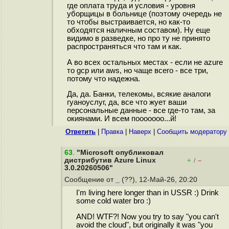
где оплата труда и условия - уровня
уборщицы в больнице (поэтому очередь не
то чтобы выстраивается, но как-то
обходятся наличным составом). Ну еще
видимо в разведке, но про ту не принято
распространяться что там и как.
А во всех остальных местах - если не azure
то gcp или aws, но чаще всего - все три,
потому что надежна.
Да, да. Банки, телекомы, всякие аналоги
гуаноуслуг, да, все что жует ваши
персональные данные - все где-то там, за
окиянами. И всем пооооооо...й!
Ответить
|
Правка
|
Наверх
|
Cообщить модератору
63
.
"Microsoft опубликовал
дистрибутив Azure Linux
+
–
/
3.0.20260506"
Сообщение от
_
(??), 12-Май-26, 20:20
I'm living here longer than in USSR :) Drink
some cold water bro :)
AND! WTF?! Now you try to say "you can't
avoid the cloud", but originally it was "you