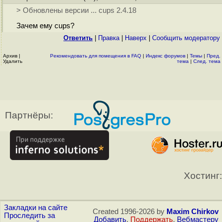
> Обновлены версии ... cups 2.4.18
Зачем ему cups?
Ответить
|
Правка
|
Наверх
|
Cообщить модератору
Архив
|
Рекомендовать для помещения в FAQ
|
Индекс форумов
|
Темы
|
Пред.
Удалить
тема
|
След. тема
Партнёры:
Хостинг:
Закладки на сайте
Created 1996-2026 by
Maxim Chirkov
Проследить за
Добавить
,
Поддержать
,
Вебмастеру