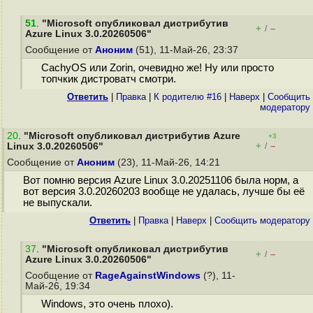
51
.
"Microsoft опубликовал дистрибутив
+
–
/
Azure Linux 3.0.20260506"
Сообщение от
Аноним
(51), 11-Май-26, 23:37
CachyOS или Zorin, очевидно же! Ну или просто
топчкик дистроватч смотри.
Ответить
|
Правка
|
К родителю #16
|
Наверх
|
Cообщить
модератору
20
.
"Microsoft опубликовал дистрибутив Azure
+3
+
–
Linux 3.0.20260506"
/
Сообщение от
Аноним
(23), 11-Май-26, 14:21
Вот помню версия Azure Linux 3.0.20251106 была норм, а
вот версия 3.0.20260203 вообще не удалась, лучше бы её
не выпускали.
Ответить
|
Правка
|
Наверх
|
Cообщить модератору
37
.
"Microsoft опубликовал дистрибутив
+
–
/
Azure Linux 3.0.20260506"
Сообщение от
RageAgainstWindows
(?), 11-
Май-26, 19:34
Windows, это очень плохо).