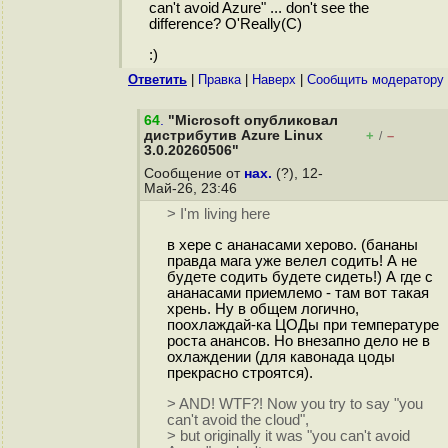
can't avoid Azure" ... don't see the
difference? O'Really(C)
:)
Ответить
|
Правка
|
Наверх
|
Cообщить модератору
64
.
"Microsoft опубликовал
дистрибутив Azure Linux
+
–
/
3.0.20260506"
Сообщение от
нах.
(?), 12-
Май-26, 23:46
> I'm living here
в хере с ананасами херово. (бананы
правда мага уже велел содить! А не
будете содить будете сидеть!) А где с
ананасами приемлемо - там вот такая
хрень. Ну в общем логично,
поохлаждай-ка ЦОДы при температуре
роста анансов. Но внезапно дело не в
охлаждении (для кавонада цоды
прекрасно строятся).
> AND! WTF?! Now you try to say "you
can't avoid the cloud",
> but originally it was "you can't avoid