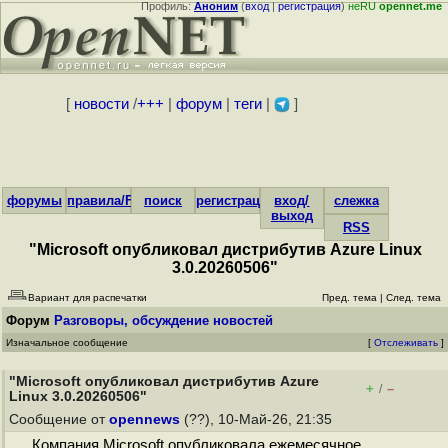
Профиль:
Аноним
(
вход
|
регистрация
)
неRU
opennet.me
[
новости
/
+++
|
форум
|
теги
|
]
форумы
правила/FAQ
поиск
регистрация
вход/
слежка
выход
RSS
"Microsoft опубликовал дистрибутив Azure Linux
3.0.20260506"
Вариант для распечатки
Пред. тема
|
След. тема
Форум
Разговоры, обсуждение новостей
Изначальное сообщение
[
Отслеживать
]
"Microsoft опубликовал дистрибутив Azure
+
–
/
Linux 3.0.20260506"
Сообщение от
opennews
(??), 10-Май-26, 21:35
Компания Microsoft опубликовала ежемесячное