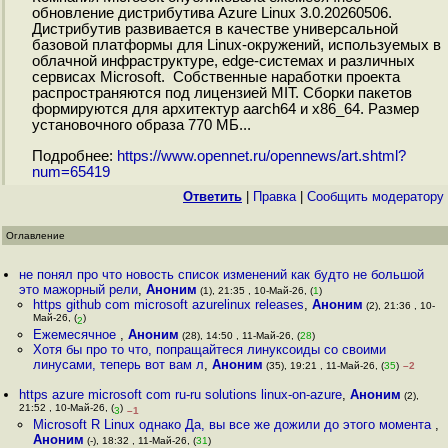
обновление дистрибутива Azure Linux 3.0.20260506.
Дистрибутив развивается в качестве универсальной
базовой платформы для Linux-окружений, используемых в
облачной инфраструктуре, edge-системах и различных
сервисах Microsoft. Собственные наработки проекта
распространяются под лицензией MIT. Сборки пакетов
формируются для архитектур aarch64 и x86_64. Размер
установочного образа 770 МБ...
Подробнее:
https://www.opennet.ru/opennews/art.shtml?
num=65419
Ответить
|
Правка
|
Cообщить модератору
Оглавление
не понял про что новость список изменений как будто не большой
это мажорный рели
,
Аноним
(1), 21:35 , 10-Май-26, (
1
)
https github com microsoft azurelinux releases
,
Аноним
(2), 21:36 , 10-
Май-26, (
)
2
Ежемесячное
,
Аноним
(28), 14:50 , 11-Май-26, (
28
)
Хотя бы про то что, попращайтеся линуксоиды со своими
линусами, теперь вот вам л
,
Аноним
(35), 19:21 , 11-Май-26, (
35
)
–2
https azure microsoft com ru-ru solutions linux-on-azure
,
Аноним
(2),
21:52 , 10-Май-26, (
)
3
–1
Microsoft R Linux однако Да, вы все же дожили до этого момента
,
Аноним
(-), 18:32 , 11-Май-26, (
31
)