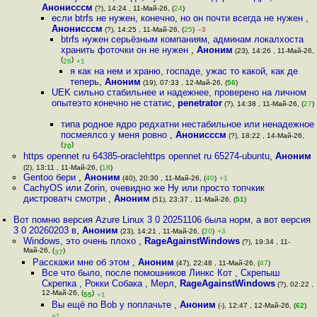
Анонисссм
(?), 14:24 , 11-Май-26, (
24
)
если btrfs не нужен, конечно, но он почти всегда не нужен
,
Анонисссм
(?), 14:25 , 11-Май-26, (
25
)
–3
btrfs нужен серьёзным компаниям, админам локалхоста
хранить фоточки он не нужен
,
Аноним
(23), 14:26 , 11-Май-26,
(
)
26
+1
я как на нем и храню, госпаде, ужас то какой, как де
теперь
,
Аноним
(19), 07:33 , 12-Май-26, (
56
)
UEK сильно стабильнее и надежнее, проверено на личном
опытеэто конечно не статис
,
penetrator
(?), 14:38 , 11-Май-26, (
27
)
типа родное ядро редхатни нестабильное или ненадежное
посмеялсо у меня ровно
,
Анонисссм
(?), 18:22 , 14-Май-26,
(
)
70
https opennet ru 64385-oraclehttps opennet ru 65274-ubuntu
,
Аноним
(2), 13:11 , 11-Май-26, (
18
)
Gentoo бери
,
Аноним
(40), 20:30 , 11-Май-26, (
40
)
+1
CachyOS или Zorin, очевидно же Ну или просто топчкик
дистроватч смотри
,
Аноним
(51), 23:37 , 11-Май-26, (
51
)
Вот помню версия Azure Linux 3 0 20251106 была норм, а вот версия
3 0 20260203 в
,
Аноним
(23), 14:21 , 11-Май-26, (
20
)
+3
Windows, это очень плохо
,
RageAgainstWindows
(?), 19:34 , 11-
Май-26, (
)
37
Расскажи мне об этом
,
Аноним
(47), 22:48 , 11-Май-26, (
47
)
Все что было, после помошников Линкс Кот , Скрепыш
Скрепка , Рокки Собака , Мерл
,
RageAgainstWindows
(?), 02:22 ,
12-Май-26, (
)
55
+1
Вы ещё по Bob у поплачьте
,
Аноним
(-), 12:47 , 12-Май-26, (
62
)
+1