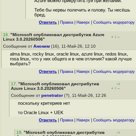
Azure можно прикрутить гуй при желании.
Тебе бы нервы полечить и голову. Ты несёшь
бред.
Ответить
|
Правка
|
Наверх
|
Cообщить модератору
16
.
"Microsoft опубликовал дистрибутив Azure
+
–
/
Linux 3.0.20260506"
Сообщение от
Аноним
(16), 11-Май-26, 12:10
alma linux, rocky linux, oracle linux, azure linux, redos linux,
rosa linux, что у них общего и в чем отличия? какой лучше
выбрать?
Ответить
|
Правка
|
Наверх
|
Cообщить модератору
17
.
"Microsoft опубликовал дистрибутив
+2
+
–
Azure Linux 3.0.20260506"
/
Сообщение от
penetrator
(?), 11-Май-26, 12:26
поскольку критериев нет
то Oracle Linux + UEK
Ответить
|
Правка
|
Наверх
|
Cообщить модератору
19
.
"Microsoft опубликовал дистрибутив
+1