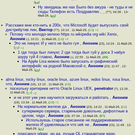
(
)
64
Ну звиздишь же нах Было без ажура - не туды и не
сюды Телефон есть Поздравляю
,
_
(??), 04:36 , 13-
Май-26, (
)
65
Расскажи мне кто-нить в 200x, что Microsoft будет выпускать свой
дистрибутив лин
,
Виктор
(??), 10:14 , 11-Май-26, (
13
)
+2
Потому что молодо-зелено https ru wikipedia org wiki Xenix
,
Аноним
(-), 10:21 , 11-Май-26, (
14
)
+4
Это не линукс И у него не было гуя
,
Аноним
(23), 14:24 , 11-Май-26,
(
)
23
+1
1 где тогда был линукс 2 где тогда был гуй у доса 3 набуя
азуру гуй 4 главно
,
Аноним
(-), 22:55 , 11-Май-26, (
49
)
На Apple Lisa можно было запускать и графический
интерфейс на родной Маковской о
,
Аноним
(23), 11:47 , 12-
Май-26, (
)
60
alma linux, rocky linux, oracle linux, azure linux, redos linux, rosa linux,
что
,
Аноним
(16), 12:10 , 11-Май-26, (
16
)
поскольку критериев нетто Oracle Linux UEK
,
penetrator
(?), 12:26 ,
11-Май-26, (
)
17
+2
и че этот уек уже научился загружаться и работать
,
Аноним
(19), 13:34 , 11-Май-26, (
19
)
+1
На нормальном железе да
,
Аноним
(23), 14:22 , 11-Май-26, (
22
)
супермикро сервера, старенькие довольно, дефолтные в
целом, чядн
,
Аноним
(19), 07:34 , 12-Май-26, (
57
)
Используешь старое списанное не поддерживаемое
железо И удивляешься что uek не
,
Аноним
(23), 11:49 , 12-
Май-26, (
)
61
плюсанул обоих, но да, лучше OL стандартное ядро
,