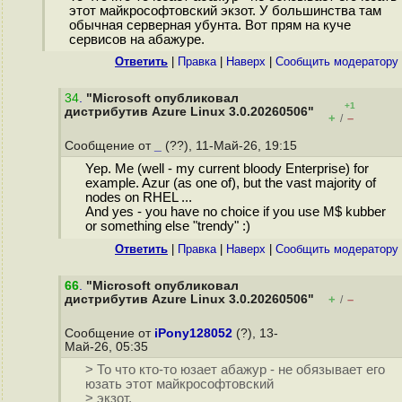
этот майкрософтовский экзот. У большинства там
обычная серверная убунта. Вот прям на куче
сервисов на абажуре.
Ответить
|
Правка
|
Наверх
|
Cообщить модератору
34
.
"Microsoft опубликовал
+1
дистрибутив Azure Linux 3.0.20260506"
+
–
/
Сообщение от
_
(??), 11-Май-26, 19:15
Yep. Me (well - my current bloody Enterprise) for
example. Azur (as one of), but the vast majority of
nodes on RHEL ...
And yes - you have no choice if you use M$ kubber
or something else "trendy" :)
Ответить
|
Правка
|
Наверх
|
Cообщить модератору
66
.
"Microsoft опубликовал
дистрибутив Azure Linux 3.0.20260506"
+
–
/
Сообщение от
iPony128052
(?), 13-
Май-26, 05:35
> То что кто-то юзает абажур - не обязывает его
юзать этот майкрософтовский
> экзот.