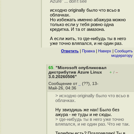
Azure" ... don't see
исходно originally было что всьо в
облачках.
Но избежать именно абажура можно
только если у тебя ровно одна
кредитка. И та от амазона.
А если жить, то где-нибудь ты в него
уже точно вляпался, и не один раз.
Ответить
|
Правка
|
Наверх
|
Cообщить
модератору
65
.
"Microsoft опубликовал
дистрибутив Azure Linux
+
–
/
3.0.20260506"
Сообщение от
_
(??), 13-
Май-26, 04:36
> исходно originally было что всьо в
облачках.
Ну звиздишь же нах! Было без
ажура - не туды и не сюды.
> где-нибудь ты в него уже точно
вляпался, и не один раз. Что не так.
Телефон есть? Поздравляю! Ты в