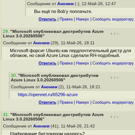
Сообщение от
Аноним
(-), 12-Май-26, 12:47
Вы ещё по Bob'у поплачьте.
Ответить
|
Правка
|
Наверх
|
Cообщить модератору
29
.
"Microsoft опубликовал дистрибутив Azure
+
–
/
Linux 3.0.20260506"
Сообщение от
Аноним
(29), 11-Май-26, 18:11
Microsoft форсит Ubuntu как пердпочтительный дистр для
облаков, но свой Azure Linux сделали RH-подобный.
Ответить
|
Правка
|
Наверх
|
Cообщить модератору
30
.
"Microsoft опубликовал дистрибутив
+
–
/
Azure Linux 3.0.20260506"
Сообщение от
Аноним
(2), 11-Май-26, 18:21
https://opennet.ru/65296-azure
Ответить
|
Правка
|
Наверх
|
Cообщить модератору
41
.
"Microsoft опубликовал дистрибутив Azure
+
–
/
Linux 3.0.20260506"
Сообщение от
Аноним
(41), 11-Май-26, 21:42
Шифрование битлокером надеюсь?