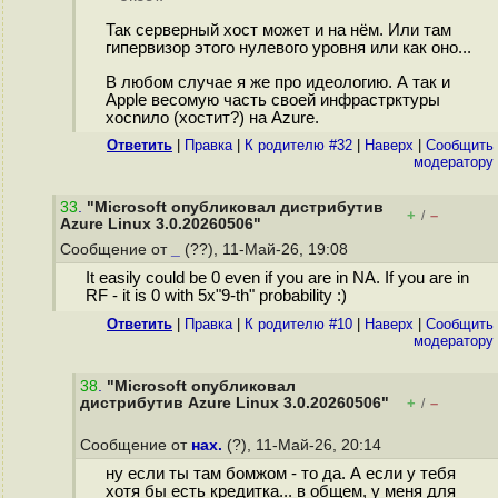
Так серверный хост может и на нём. Или там
гипервизор этого нулевого уровня или как оно...
В любом случае я же про идеологию. А так и
Apple весомую часть своей инфрастрктуры
хосnило (хостит?) на Azure.
Ответить
|
Правка
|
К родителю #32
|
Наверх
|
Cообщить
модератору
33
.
"Microsoft опубликовал дистрибутив
+
–
/
Azure Linux 3.0.20260506"
Сообщение от
_
(??), 11-Май-26, 19:08
It easily could be 0 even if you are in NA. If you are in
RF - it is 0 with 5x"9-th" probability :)
Ответить
|
Правка
|
К родителю #10
|
Наверх
|
Cообщить
модератору
38
.
"Microsoft опубликовал
дистрибутив Azure Linux 3.0.20260506"
+
–
/
Сообщение от
нах.
(?), 11-Май-26, 20:14
ну если ты там бомжом - то да. А если у тебя
хотя бы есть кредитка... в общем, у меня для