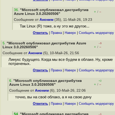
36
.
"Microsoft опубликовал дистрибутив
+
–
/
Azure Linux 3.0.20260506"
Сообщение от
Аноним
(35), 11-Май-26, 19:23
Так Linux (R) тоже, а ну это же другое...
Ответить
|
Правка
|
Наверх
|
Cообщить модератору
5
.
"Microsoft опубликовал дистрибутив Azure
–9
+
–
Linux 3.0.20260506"
/
Сообщение от
Аноним
(5), 10-Май-26, 21:56
Линукс будущего. Когда мы все будем в облаке. Ну, кроме
потраченых.
Ответить
|
Правка
|
Наверх
|
Cообщить модератору
6
.
"Microsoft опубликовал дистрибутив
+2
+
–
Azure Linux 3.0.20260506"
/
Сообщение от
Аноним
(6), 10-Май-26, 22:06
точно, вы на своё облако, а я на свою дачу
Ответить
|
Правка
|
Наверх
|
Cообщить модератору
54
.
"Microsoft опубликовал дистрибутив
–1