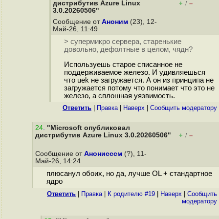
дистрибутив Azure Linux
+
–
/
3.0.20260506"
Сообщение от
Аноним
(23), 12-
Май-26, 11:49
> супермикро сервера, старенькие
довольно, дефолтные в целом, чядн?
Используешь старое списанное не
поддерживаемое железо. И удивляешься
что uek не загружается. А он из принципа не
загружается потому что понимает что это не
железо, а сплошная уязвимость.
Ответить
|
Правка
|
Наверх
|
Cообщить модератору
24
.
"Microsoft опубликовал
дистрибутив Azure Linux 3.0.20260506"
+
–
/
Сообщение от
Анонисссм
(?), 11-
Май-26, 14:24
плюсанул обоих, но да, лучше OL + стандартное
ядро
Ответить
|
Правка
|
К родителю #19
|
Наверх
|
Cообщить
модератору