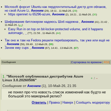
Microsoft форсит Ubuntu как пердпочтительный дистр для облаков,
но свой Azure Li
,
Аноним
(29), 18:11 , 11-Май-26, (
29
)
https opennet ru 65296-azure
,
Аноним
(2), 18:21 , 11-Май-26, (
30
)
Шифрование битлокером надеюсь Шоб надежна
,
Аноним
(41), 21:42 ,
11-Май-26, (
)
41
Easy Run in on top on bit-locker-protected volume, and it happens
automagic
,
_
(??), 21:56 , 11-Май-26, (
44
)
Так оно ж там на Fedora решили перебазировать, так уже или ещё не
,
Аноним
(59), 09:49 , 12-Май-26, (
59
)
Зачем ему cups
,
Аноним
(67), 14:41 , 13-Май-26, (
67
)
Сообщения
[
Сортировка по времени
|
RSS
]
1
.
"Microsoft опубликовал дистрибутив Azure
+
–
/
Linux 3.0.20260506"
Сообщение от
Аноним
(1), 10-Май-26, 21:35
не понял про что новость список изменений как будто не
большой это мажорный релиз?
Ответить
|
Правка
|
Наверх
|
Cообщить модератору