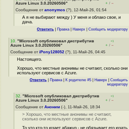
+
–
Azure Linux 3.0.20260506"
/
Сообщение от
anonymos
(?), 12-Май-26, 01:54
А я не выбирают между ) У меня и облако свое, и
дача.
Ответить
|
Правка
|
Наверх
|
Cообщить модератору
10
.
"Microsoft опубликовал дистрибутив
+1
+
–
Azure Linux 3.0.20260506"
/
Сообщение от
iPony128052
(?), 11-Май-26, 04:45
Настоящего.
Хорошо, что местные анонимы не считают, сколько они
используют сервисов с Azure.
Ответить
|
Правка
|
К родителю #5
|
Наверх
|
Cообщить
модератору
32
.
"Microsoft опубликовал дистрибутив
+1
+
–
Azure Linux 3.0.20260506"
/
Сообщение от
Аноним
(-), 11-Май-26, 18:34
> Хорошо, что местные анонимы не считают,
сколько они используют сервисов с Azure.
То что кто-то юзает абажур - не обязывает его юзать