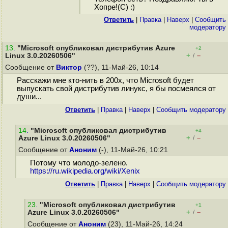
Хопре!(С) :)
Ответить
|
Правка
|
Наверх
|
Cообщить
модератору
13
.
"Microsoft опубликовал дистрибутив Azure
+2
+
–
Linux 3.0.20260506"
/
Сообщение от
Виктор
(??), 11-Май-26, 10:14
Расскажи мне кто-нить в 200x, что Microsoft будет
выпускать свой дистрибутив линукс, я бы посмеялся от
души...
Ответить
|
Правка
|
Наверх
|
Cообщить модератору
14
.
"Microsoft опубликовал дистрибутив
+4
+
–
Azure Linux 3.0.20260506"
/
Сообщение от
Аноним
(-), 11-Май-26, 10:21
Потому что молодо-зелено.
https://ru.wikipedia.org/wiki/Xenix
Ответить
|
Правка
|
Наверх
|
Cообщить модератору
23
.
"Microsoft опубликовал дистрибутив
+1
+
–
Azure Linux 3.0.20260506"
/
Сообщение от
Аноним
(23), 11-Май-26, 14:24