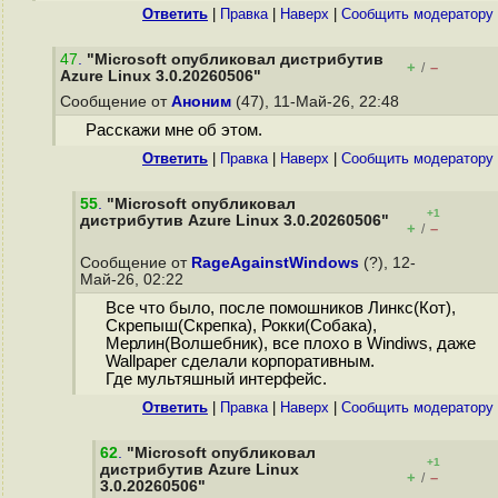
Ответить
|
Правка
|
Наверх
|
Cообщить модератору
47
.
"Microsoft опубликовал дистрибутив
+
–
/
Azure Linux 3.0.20260506"
Сообщение от
Аноним
(47), 11-Май-26, 22:48
Расскажи мне об этом.
Ответить
|
Правка
|
Наверх
|
Cообщить модератору
55
.
"Microsoft опубликовал
+1
дистрибутив Azure Linux 3.0.20260506"
+
–
/
Сообщение от
RageAgainstWindows
(?), 12-
Май-26, 02:22
Все что было, после помошников Линкс(Кот),
Скрепыш(Скрепка), Рокки(Собака),
Мерлин(Волшебник), все плохо в Windiws, даже
Wallpaper сделали корпоративным.
Где мультяшный интерфейс.
Ответить
|
Правка
|
Наверх
|
Cообщить модератору
62
.
"Microsoft опубликовал
+1
дистрибутив Azure Linux
+
–
/
3.0.20260506"