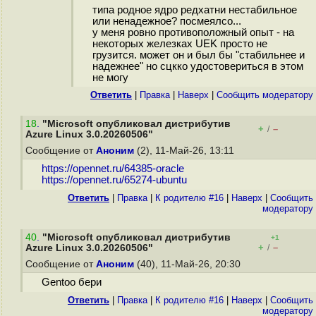
типа родное ядро редхатни нестабильное
или ненадежное? посмеялсо...
у меня ровно противоположный опыт - на
некоторых железках UEK просто не
грузится. может он и был бы "стабильнее и
надежнее" но сцкко удостовериться в этом
не могу
Ответить
|
Правка
|
Наверх
|
Cообщить модератору
18
.
"Microsoft опубликовал дистрибутив
+
–
/
Azure Linux 3.0.20260506"
Сообщение от
Аноним
(2), 11-Май-26, 13:11
https://opennet.ru/64385-oracle
https://opennet.ru/65274-ubuntu
Ответить
|
Правка
|
К родителю #16
|
Наверх
|
Cообщить
модератору
40
.
"Microsoft опубликовал дистрибутив
+1
+
–
Azure Linux 3.0.20260506"
/
Сообщение от
Аноним
(40), 11-Май-26, 20:30
Gentoo бери
Ответить
|
Правка
|
К родителю #16
|
Наверх
|
Cообщить
модератору