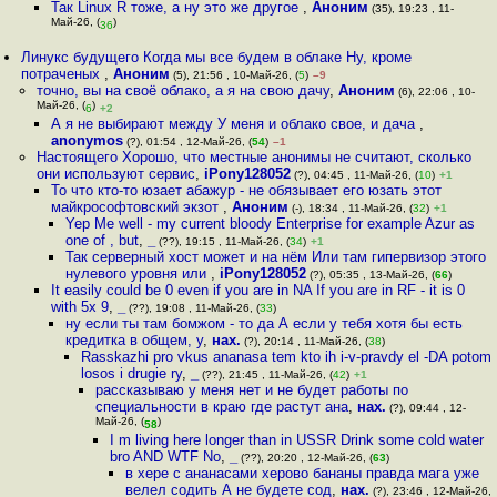
Так Linux R тоже, а ну это же другое
,
Аноним
(35), 19:23 , 11-
Май-26, (
)
36
Линукс будущего Когда мы все будем в облаке Ну, кроме
потраченых
,
Аноним
(5), 21:56 , 10-Май-26, (
5
)
–9
точно, вы на своё облако, а я на свою дачу
,
Аноним
(6), 22:06 , 10-
Май-26, (
)
6
+2
А я не выбирают между У меня и облако свое, и дача
,
anonymos
(?), 01:54 , 12-Май-26, (
54
)
–1
Настоящего Хорошо, что местные анонимы не считают, сколько
они используют сервис
,
iPony128052
(?), 04:45 , 11-Май-26, (
10
)
+1
То что кто-то юзает абажур - не обязывает его юзать этот
майкрософтовский экзот
,
Аноним
(-), 18:34 , 11-Май-26, (
32
)
+1
Yep Me well - my current bloody Enterprise for example Azur as
one of , but
,
_
(??), 19:15 , 11-Май-26, (
34
)
+1
Так серверный хост может и на нём Или там гипервизор этого
нулевого уровня или
,
iPony128052
(?), 05:35 , 13-Май-26, (
66
)
It easily could be 0 even if you are in NA If you are in RF - it is 0
with 5x 9
,
_
(??), 19:08 , 11-Май-26, (
33
)
ну если ты там бомжом - то да А если у тебя хотя бы есть
кредитка в общем, у
,
нах.
(?), 20:14 , 11-Май-26, (
38
)
Rasskazhi pro vkus ananasa tem kto ih i-v-pravdy el -DA potom
losos i drugie ry
,
_
(??), 21:45 , 11-Май-26, (
42
)
+1
рассказываю у меня нет и не будет работы по
специальности в краю где растут ана
,
нах.
(?), 09:44 , 12-
Май-26, (
)
58
I m living here longer than in USSR Drink some cold water
bro AND WTF No
,
_
(??), 20:20 , 12-Май-26, (
63
)
в хере с ананасами херово бананы правда мага уже
велел содить А не будете сод
,
нах.
(?), 23:46 , 12-Май-26,