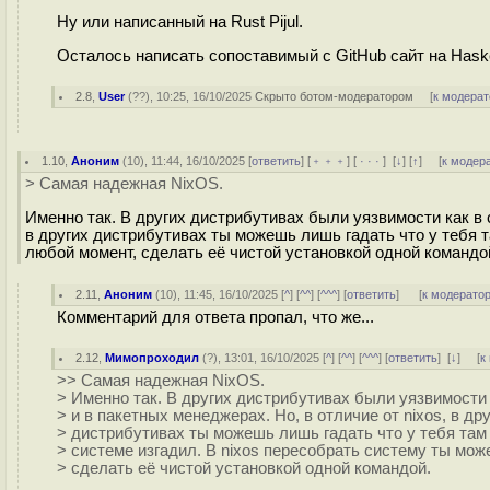
Ну или написанный на Rust Pijul.
Осталось написать сопоставимый с GitHub сайт на Haskell
2.8
,
User
(
??
), 10:25, 16/10/2025
Скрыто ботом-модератором
[
к модерат
1.10
,
Аноним
(
10
), 11:44, 16/10/2025 [
ответить
] [
﹢﹢﹢
] [
· · ·
]
[
↓
] [
↑
] [
к модер
> Самая надежная NixOS.
Именно так. В других дистрибутивах были уязвимости как в с
в других дистрибутивах ты можешь лишь гадать что у тебя т
любой момент, сделать её чистой установкой одной командо
2.11
,
Аноним
(
10
), 11:45, 16/10/2025 [
^
] [
^^
] [
^^^
] [
ответить
]
[
к модерато
Комментарий для ответа пропал, что же...
2.12
,
Мимопроходил
(
?
), 13:01, 16/10/2025 [
^
] [
^^
] [
^^^
] [
ответить
]
[
↓
] [
к
>> Самая надежная NixOS.
> Именно так. В других дистрибутивах были уязвимости 
> и в пакетных менеджерах. Но, в отличие от nixos, в др
> дистрибутивах ты можешь лишь гадать что у тебя там
> системе изгадил. В nixos пересобрать систему ты мо
> сделать её чистой установкой одной командой.