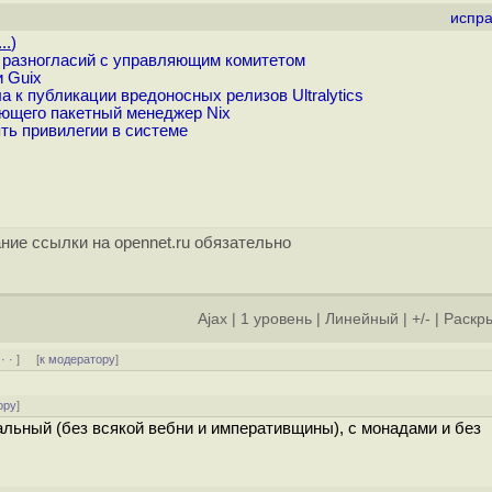
испра
..
)
 разногласий с управляющим комитетом
и Guix
 к публикации вредоносных релизов Ultralytics
ующего пакетный менеджер Nix
ть привилегии в системе
ние ссылки на opennet.ru обязательно
Ajax
|
1 уровень
|
Линейный
|
+/-
|
Раскры
 · ·
] [
к модератору
]
ору
]
альный (без всякой вебни и императивщины), с монадами и без