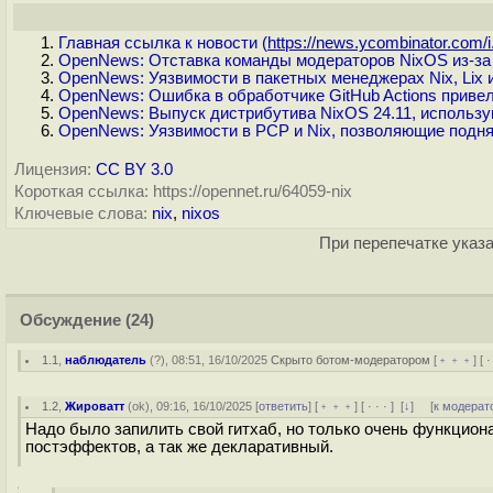
Главная ссылка к новости (
https://news.ycombinator.com/i.
OpenNews: Отставка команды модераторов NixOS из-за
OpenNews: Уязвимости в пакетных менеджерах Nix, Lix 
OpenNews: Ошибка в обработчике GitHub Actions привела
OpenNews: Выпуск дистрибутива NixOS 24.11, использ
OpenNews: Уязвимости в PCP и Nix, позволяющие подня
Лицензия:
CC BY 3.0
Короткая ссылка: https://opennet.ru/64059-nix
Ключевые слова:
nix
,
nixos
При перепечатке указа
Обсуждение
(24)
1.1
,
наблюдатель
(
?
), 08:51, 16/10/2025
Скрыто ботом-модератором
[
﹢﹢﹢
] [
·
1.2
,
Жироватт
(
ok
), 09:16, 16/10/2025 [
ответить
] [
﹢﹢﹢
] [
· · ·
]
[
↓
] [
к модерат
Надо было запилить свой гитхаб, но только очень функцион
постэффектов, а так же декларативный.