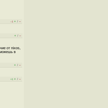
+
–
/
–1
+
–
/
ие от nixos,
 можешь в
+
–
/
+
–
/
+1