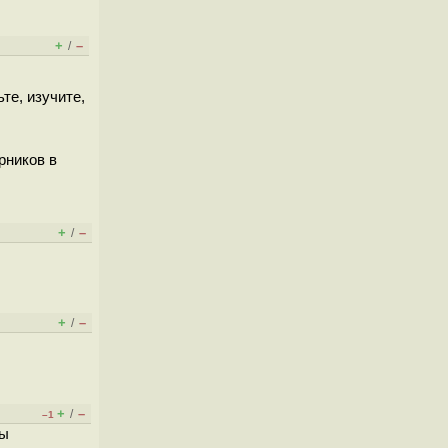
+
–
/
те, изучите,
рников в
+
–
/
+
–
/
+
–
/
–1
ты