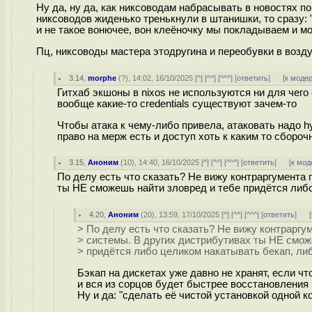
Ну да, ну да, как никсоводам набрасывать в новостях по 
никсоводов жиденько тренькнули в штанишки, то сразу: "
и не такое вонючее, вон клеёночку мы покладываем и м
Пц, никсоводы мастера этодругина и переобувки в воздух
3.14
,
morphe
(
?
), 14:02, 16/10/2025 [
^
] [
^^
] [
^^^
] [
ответить
]
[
к моде
Гитхаб экшоны в nixos не используются ни для чего 
вообще какие-то credentials существуют зачем-то
Чтобы атака к чему-либо привела, атаковать надо hyd
право на мерж есть и доступ хоть к каким то сборо
3.15
,
Аноним
(
10
), 14:40, 16/10/2025 [
^
] [
^^
] [
^^^
] [
ответить
]
[
к мод
По делу есть что сказать? Не вижу контраргумента
ты НЕ сможешь найти зловред и тебе придётся либо
4.20
,
Аноним
(
20
), 13:59, 17/10/2025 [
^
] [
^^
] [
^^^
] [
ответить
]
[
> По делу есть что сказать? Не вижу контраргу
> системы. В других дистрибутивах ты НЕ смож
> придётся либо целиком накатывать бекап, ли
Бэкап на дискетах уже давно не хранят, если чт
и вся из сорцов будет быстрее восстановления 
Ну и да: "сделать её чистой установкой одной к