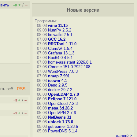
+
–
вить
/
+8
Новые версии
Программы:
09.08
wine 11.15
09.08
NumPy 2.5.2
08.08
firewalld 2.5.1
07.08
GCC 16.2
07.08
RRDTool 1.11.0
07.08
ClamAV 1.5.4
07.08
Grafana 13.1.3
07.08
Box64 0.4.5-1
07.08
home-assistant 2026.8.1
07.08
Chrome 151.0.7922.108
07.08
WordPress 7.0.3
07.08
nmap 7.991
06.08
icewm 4.1
06.08
Deno 2.9.5
ть всё
|
RSS
06.08
docker 29.7.2
06.08
OpenLDAP 2.7.0
06.08
Eclipse 7.121.0
+
–
/
–5
06.08
OpenCloud 7.2.3
06.08
mesa 3d 26.2
05.08
OpenVPN 2.7.6
+
–
/
–5
05.08
NetBeans 31
05.08
ublock 1.73.0
05.08
gstreamer 1.28.6
05.08
PowerDNS 5.1.4
далее>>