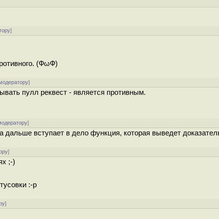
тору
]
противного. (ФωФ)
 модератору
]
зывать пулл реквест - является противным.
модератору
]
а дальше вступает в дело функция, которая выведет доказател
ору
]
х ;-)
тусовки :-р
ру
]