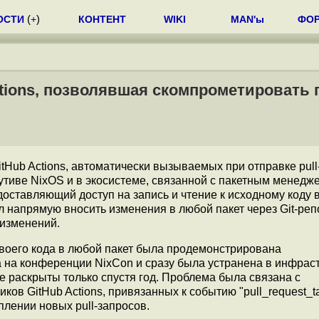
ОСТИ
(
+
)
КОНТЕНТ
WIKI
MAN'ы
ФО
ctions, позволявшая скомпрометировать 
tHub Actions, автоматически вызываемых при отправке pull
утиве NixOS и в экосистеме, связанной с пакетным менедже
доставляющий доступ на запись и чтение к исходному коду 
л напрямую вносить изменения в любой пакет через Git-ре
 изменений.
воего кода в любой пакет была продемонстрирована
 на конференции NixCon и сразу была устранена в инфрас
е раскрыты только спустя год. Проблема была связана с
ов GitHub Actions, привязанных к событию "pull_request_ta
лении новых pull-запросов.