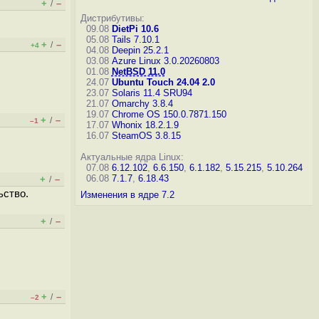
+
–
/
Дистрибутивы:
09.08
DietPi 10.6
05.08
Tails 7.10.1
+
–
/
+4
04.08
Deepin 25.2.1
03.08
Azure Linux 3.0.20260803
01.08
NetBSD 11.0
24.07
Ubuntu Touch 24.04 2.0
23.07
Solaris 11.4 SRU94
21.07
Omarchy 3.8.4
19.07
Chrome OS 150.0.7871.150
+
–
/
–1
17.07
Whonix 18.2.1.9
16.07
SteamOS 3.8.15
Актуальные ядра Linux:
07.08
6.12.102
,
6.6.150
,
6.1.182
,
5.15.215
,
5.10.264
06.08
7.1.7
,
6.18.43
+
–
/
ьство.
Изменения в ядре 7.2
+
–
/
+
–
/
–2