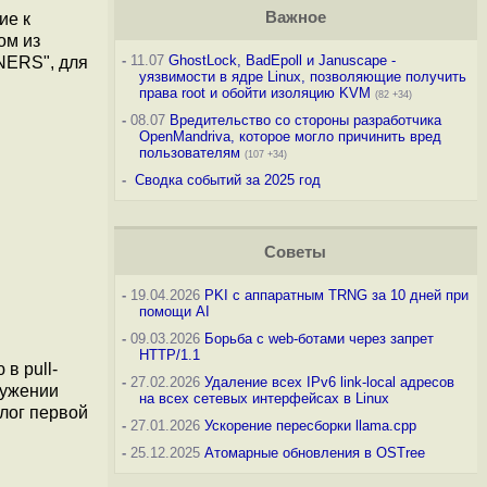
Важное
ие к
ом из
-
11.07
GhostLock, BadEpoll и Januscape -
WNERS", для
уязвимости в ядре Linux, позволяющие получить
права root и обойти изоляцию KVM
(82 +34)
-
08.07
Вредительство со стороны разработчика
OpenMandriva, которое могло причинить вред
пользователям
(107 +34)
-
Сводка событий за 2025 год
Советы
-
19.04.2026
PKI с аппаратным TRNG за 10 дней при
помощи AI
-
09.03.2026
Борьба с web-ботами через запрет
HTTP/1.1
в pull-
-
27.02.2026
Удаление всех IPv6 link-local адресов
ружении
на всех сетевых интерфейсах в Linux
лог первой
-
27.01.2026
Ускорение пересборки llama.cpp
-
25.12.2025
Атомарные обновления в OSTree