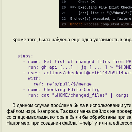
Кроме того, была найдена ещё одна уязвимость в обр
   steps:

     - name: Get list of changed files from PR

       run: gh api [...] | jq [ ... ] > "$HOME/changed_files"

     - uses: actions/checkout@eef61447b9ff4aafe5dcd4e0bbf5d482be7e7871

       with:

         ref: refs/pull/$/merge

     - name: Checking EditorConfig

В данном случае проблема была в использовании утил
файлом из pull-запроса. Так как имена файлов не прове
со спецсимволами, которые были бы обработаны при запу
Например, при создании файла "--help" утилита editorco