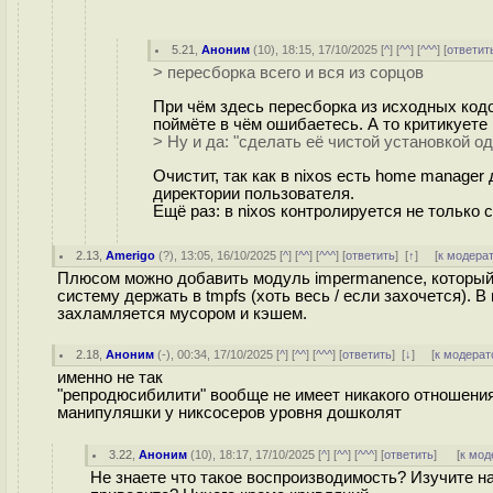
5.21
,
Аноним
(
10
), 18:15, 17/10/2025 [
^
] [
^^
] [
^^^
] [
ответит
> пересборка всего и вся из сорцов
При чём здесь пересборка из исходных кодо
поймёте в чём ошибаетесь. А то критикуете
> Ну и да: "сделать её чистой установкой о
Очистит, так как в nixos есть home manager
директории пользователя.
Ещё раз: в nixos контролируется не только
2.13
,
Amerigo
(
?
), 13:05, 16/10/2025 [
^
] [
^^
] [
^^^
] [
ответить
]
[
↑
] [
к модера
Плюсом можно добавить модуль impermanence, который 
систему держать в tmpfs (хоть весь / если захочется). 
захламляется мусором и кэшем.
2.18
,
Аноним
(
-
), 00:34, 17/10/2025 [
^
] [
^^
] [
^^^
] [
ответить
]
[
↓
] [
к модерат
именно не так
"репродюсибилити" вообще не имеет никакого отношения
манипуляшки у никсосеров уровня дошколят
3.22
,
Аноним
(
10
), 18:17, 17/10/2025 [
^
] [
^^
] [
^^^
] [
ответить
]
[
к мод
Не знаете что такое воспроизводимость? Изучите на