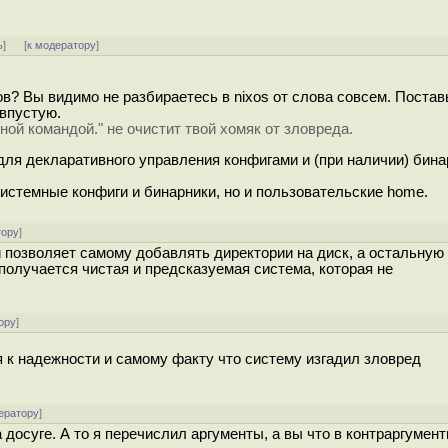
ь
]
[
к модератору
]
в? Вы видимо не разбираетесь в nixos от слова совсем. Поставь
 впустую.
дной командой." не очистит твой хомяк от зловреда.
 для декларативного управления конфигами и (при наличии) бина
 системные конфиги и бинарники, но и пользовательские home.
тору
]
позволяет самому добавлять директории на диск, а остальную
B получается чистая и предсказуемая система, которая не
ору
]
 к надежности и самому факту что систему изгадил зловред
ератору
]
 досуге. А то я перечислил аргументы, а вы что в контраргумен