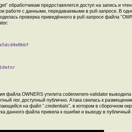
arget" обработчикам предоставялется доступ на запись и чтен
ри работе с данными, передаваемыми в pull-запросе. В одн
зводилась проверка приведённого в pull-запросе файла "O
tor:
ния файла OWNERS утилита codeowners-validator выводила
ный лог, доступный публично. Атака свелась к размещению 
ющейся на файл ".credentials", в котором в сборочном ок
ка данного файла привела к ошибке и выводу в публичный 