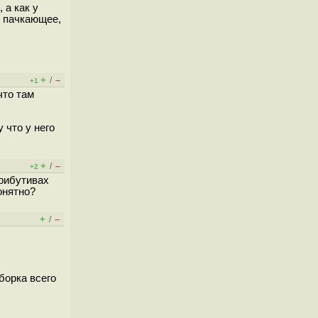
 а как у
е пачкающее,
+
–
/
+1
что там
 что у него
+
–
/
+2
трибутивах
онятно?
+
–
/
борка всего