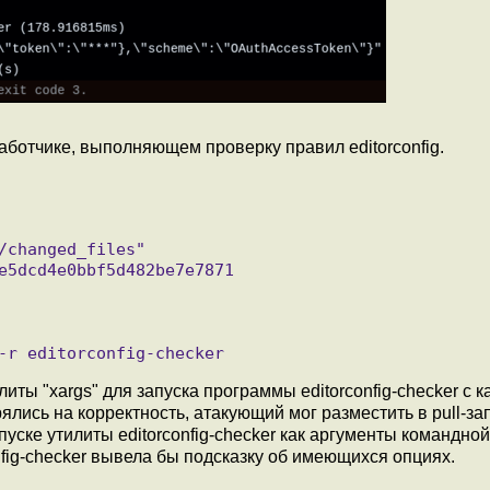
аботчике, выполняющем проверку правил editorconfig.
иты "xargs" для запуска программы editorconfig-checker с 
рялись на корректность, атакующий мог разместить в pull-з
ске утилиты editorconfig-checker как аргументы командной
nfig-checker вывела бы подсказку об имеющихся опциях.