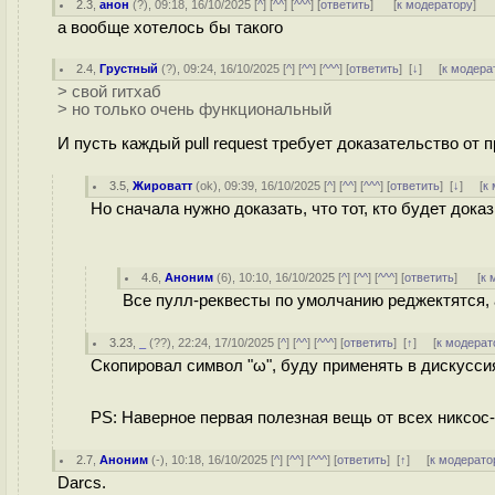
2.3
,
анон
(
?
), 09:18, 16/10/2025 [
^
] [
^^
] [
^^^
] [
ответить
]
[
к модератору
]
а вообще хотелось бы такого
2.4
,
Грустный
(
?
), 09:24, 16/10/2025 [
^
] [
^^
] [
^^^
] [
ответить
]
[
↓
] [
к модера
> свой гитхаб
> но только очень функциональный
И пусть каждый pull request требует доказательство от 
3.5
,
Жироватт
(
ok
), 09:39, 16/10/2025 [
^
] [
^^
] [
^^^
] [
ответить
]
[
↓
] [
к
Но сначала нужно доказать, что тот, кто будет дока
4.6
,
Аноним
(
6
), 10:10, 16/10/2025 [
^
] [
^^
] [
^^^
] [
ответить
]
[
к 
Все пулл-реквесты по умолчанию реджектятся, 
3.23
,
_
(
??
), 22:24, 17/10/2025 [
^
] [
^^
] [
^^^
] [
ответить
]
[
↑
] [
к модерат
Скопировал символ "ω", буду применять в дискуссия
PS: Наверное первая полезная вещь от всех никсос-
2.7
,
Аноним
(
-
), 10:18, 16/10/2025 [
^
] [
^^
] [
^^^
] [
ответить
]
[
↑
] [
к модерато
Darcs.