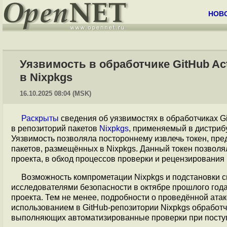
НОВ
Уязвимость в обработчике GitHub A
в Nixpkgs
16.10.2025 08:04 (MSK)
Раскрыты
сведения об уязвимостях в обработчиках Gi
в репозиторий пакетов
Nixpkgs
, применяемый в дистриб
Уязвимость позволяла постороннему извлечь токен, пре
пакетов, размещённых в Nixpkgs. Данный токен позволя
проекта, в обход процессов проверки и рецензирования
Возможность компрометации Nixpkgs и подстановки с
исследователями безопасности в октябре прошлого года
проекта. Тем не менее, подробности о проведённой атак
использованием в GitHub-репозитории Nixpkgs обработчик
выполняющих автоматизированные проверки при поступ