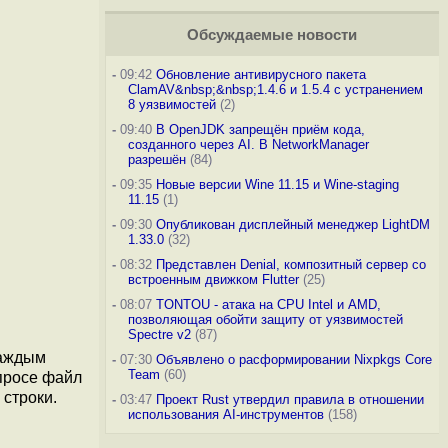
Обсуждаемые новости
-
09:42
Обновление антивирусного пакета
ClamAV&nbsp;&nbsp;1.4.6 и 1.5.4 с устранением
8 уязвимостей
(2)
-
09:40
В OpenJDK запрещён приём кода,
созданного через AI. В NetworkManager
разрешён
(84)
-
09:35
Новые версии Wine 11.15 и Wine-staging
11.15
(1)
-
09:30
Опубликован дисплейный менеджер LightDM
1.33.0
(32)
-
08:32
Представлен Denial, композитный сервер со
встроенным движком Flutter
(25)
-
08:07
TONTOU - атака на CPU Intel и AMD,
позволяющая обойти защиту от уязвимостей
Spectre v2
(87)
каждым
-
07:30
Объявлено о расформировании Nixpkgs Core
Team
(60)
апросе файл
 строки.
-
03:47
Проект Rust утвердил правила в отношении
использования AI-инструментов
(158)