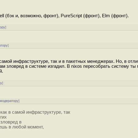
 (бэк и, возможно, фронт), PureScript (фронт), Elm (фронт).
ору
]
атору
]
амой инфраструктуре, так и в пакетных менеджерах. Но, в отлич
ам зловред в системе изгадил. В nixos пересобрать систему ты
й.
ру
]
 модератору
]
как в самой инфраструктуре, так
угих
 зловред в
жешь в любой момент,