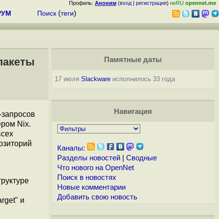
Профиль:
Аноним
(
вход
|
регистрация
)
неRU
opennet.me
РУМ
Поиск
(
теги
)
пакеты
Памятные даты
17 июля
Slackware
исполнилось 33 года
Навигация
-запросов
ром Nix.
всех
позиторий
Каналы:
Разделы новостей
|
Сводные
Что нового на OpenNet
Поиск в новостях
труктуре
Новые комментарии
Добавить свою новость
rget" и