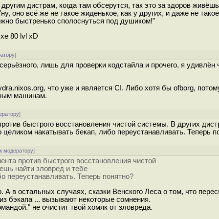
другим дистрам, когда там обcepyтся, так это за здоров живёшь,
ну, оно всё же не такое жиденькое, как у других, и даже не тако
ожно быстренько сполоснуться под душиком!"
е 80 lvl xD
ратору
]
серьёзного, лишь для проверки кодстайла и прочего, я удивлён 
ra.nixos.org, что уже и является CI. Либо хотя бы ofborg, потому
чным машинам.
ератору
]
 против быстрого восстановления чистой системы. В других дис
 целиком накатывать бекап, либо переустанавливать. Теперь п
к модератору
]
мента против быстрого восстановления чистой
ешь найти зловред и тебе
бо переустанавливать. Теперь понятно?
о. А в остальных случаях, сказки Венского Леса о том, что перес
из бэкапа ... вызывают некоторые сомнения.
омандой." не очистит твой хомяк от зловреда.