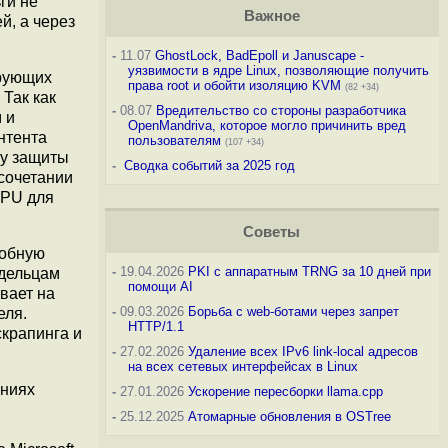
ги не
Важное
й, а через
-
11.07
GhostLock, BadEpoll и Januscape -
уязвимости в ядре Linux, позволяющие получить
ирующих
права root и обойти изоляцию KVM
(82 +34)
 Так как
-
08.07
Вредительство со стороны разработчика
 и
OpenMandriva, которое могло причинить вред
нтента
пользователям
(107 +34)
му защиты
-
Сводка событий за 2025 год
 сочетании
CPU для
Советы
добную
-
19.04.2026
PKI с аппаратным TRNG за 10 дней при
адельцам
помощи AI
вает на
-
09.03.2026
Борьба с web-ботами через запрет
еля.
HTTP/1.1
скрапинга и
-
27.02.2026
Удаление всех IPv6 link-local адресов
на всех сетевых интерфейсах в Linux
ениях
-
27.01.2026
Ускорение пересборки llama.cpp
-
25.12.2025
Атомарные обновления в OSTree