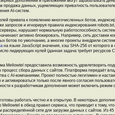
узерных дополнений и приложений могут зарабатывать день
ак продажа данных, ущемляющих приватность пользователе
ения AI-систем.
делей привела к появлению многочисленных ботов, индекс
 запросов и игнорируя правила индексирования robots.txt.
 серверы, нарушают нормальную работоспособность систем
ачинают активно блокировать. Например, сеть доставки ко
х ботов по умолчанию, а многие проекты внедрили систе
ра
на языке JavaScript значения, хэш SHA-256 от которого в
исло лидирующих нулей (данная задача требует ресурсов 
рма Mellowtel предоставила возможность удовлетворить по
в процесс сбора данных с сайтов. Платформа передаёт вл
тва с AI-компаниями. Проект полностью легитимен и настаи
 и активироваться только после явного согласия пользоват
рности к разработчикам дополнения может включить режим 
 готовы работать честно и в открытую. В некоторых дополн
ellowtel в обход правил сервиса, что приводит к тому, что
м распределённой сети для загрузки данных с сайтов. Из 45