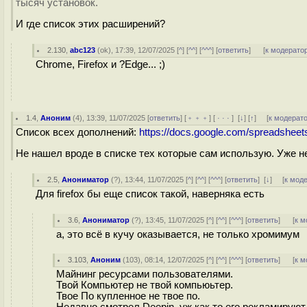
тысяч установок.
И где список этих расширений?
2.130
,
abc123
(
ok
), 17:39, 12/07/2025 [
^
] [
^^
] [
^^^
] [
ответить
]
[
к модерато
Chrome, Firefox и ?Edge... ;)
1.4
,
Аноним
(
4
), 13:39, 11/07/2025 [
ответить
] [
﹢﹢﹢
] [
· · ·
]
[
↓
] [
↑
] [
к модерат
Список всех дополнений:
https://docs.google.com/spreadsh
Не нашел вроде в списке тех которые сам использую. Уже н
2.5
,
Анониматор
(
?
), 13:44, 11/07/2025 [
^
] [
^^
] [
^^^
] [
ответить
]
[
↓
] [
к мод
Для firefox бы еще список такой, наверняка есть
3.6
,
Анониматор
(
?
), 13:45, 11/07/2025 [
^
] [
^^
] [
^^^
] [
ответить
]
[
к м
а, это всё в кучу оказывается, не только хромимум
3.103
,
Аноним
(
103
), 08:14, 12/07/2025 [
^
] [
^^
] [
^^^
] [
ответить
]
[
к м
Майнинг ресурсами пользователями.
Твой Компьютер не твой компьюьтер.
Твое По купленное не твое по.