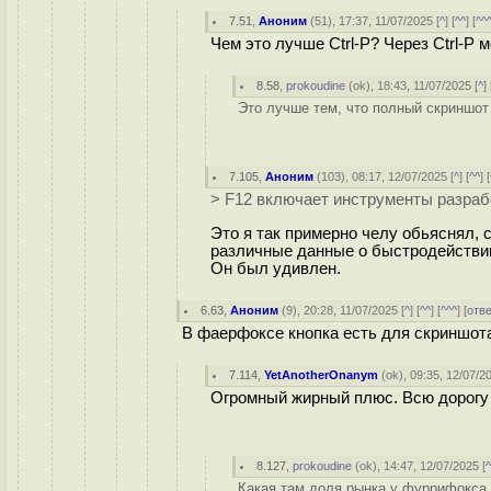
7.51
,
Аноним
(
51
), 17:37, 11/07/2025 [
^
] [
^^
] [
^^
Чем это лучше Ctrl-P? Через Ctrl-P 
8.58
,
prokoudine
(
ok
), 18:43, 11/07/2025 [
^
] 
Это лучше тем, что полный скриншот
7.105
,
Аноним
(
103
), 08:17, 12/07/2025 [
^
] [
^^
] [
> F12 включает инструменты разраб
Это я так примерно челу обьяснял, 
различные данные о быстродействии
Он был удивлен.
6.63
,
Аноним
(
9
), 20:28, 11/07/2025 [
^
] [
^^
] [
^^^
] [
отв
В фаерфоксе кнопка есть для скриншота,
7.114
,
YetAnotherOnanym
(
ok
), 09:35, 12/07/2
Огромный жирный плюс. Всю дорогу 
8.127
,
prokoudine
(
ok
), 14:47, 12/07/2025 [
Какая там доля рынка у фуррифокса Д