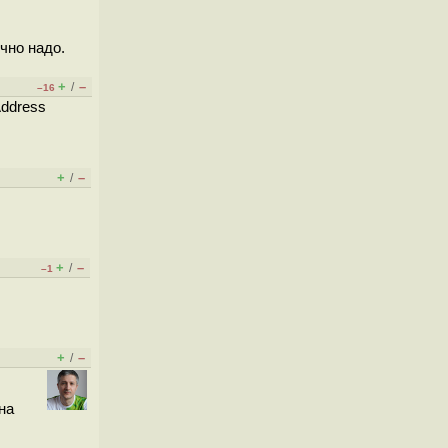
чно надо.
+
–
/
–16
Address
+
–
/
+
–
/
–1
+
–
/
на