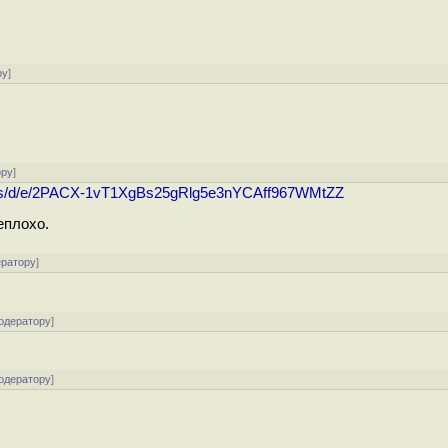
ру
]
ору
]
eets/d/e/2PACX-1vT1XgBs25gRlg5e3nYCAff967WMtZZ
еплохо.
ератору
]
одератору
]
одератору
]