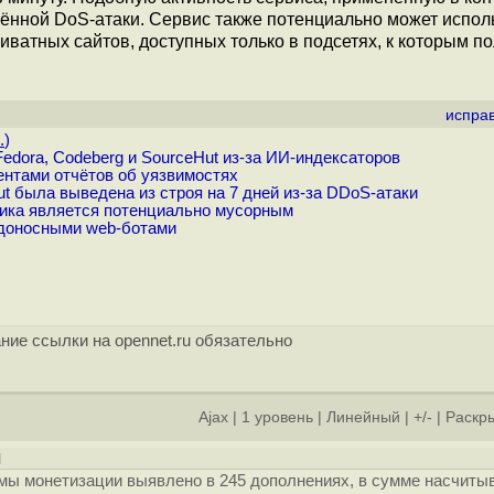
лённой DoS-атаки. Сервис также потенциально может испол
риватных сайтов, доступных только в подсетях, к которым п
испра
.
)
ora, Codeberg и SourceHut из-за ИИ-индексаторов
нтами отчётов об уязвимостях
 была выведена из строя на 7 дней из-за DDoS-атаки
афика является потенциально мусорным
едоносными web-ботами
ние ссылки на opennet.ru обязательно
Ajax
|
1 уровень
|
Линейный
|
+/-
|
Раскры
]
хемы монетизации выявлено в 245 дополнениях, в сумме насчит