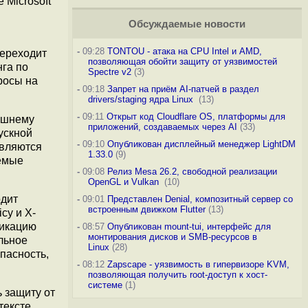
 Microsoft
Обсуждаемые новости
-
09:28
TONTOU - атака на CPU Intel и AMD,
переходит
позволяющая обойти защиту от уязвимостей
нга по
Spectre v2
(3)
росы на
-
09:18
Запрет на приём AI-патчей в раздел
drivers/staging ядра Linux
(13)
-
09:11
Открыт код Cloudflare OS, платформы для
нешнему
приложений, создаваемых через AI
(33)
ускной
-
09:10
Опубликован дисплейный менеджер LightDM
авляются
1.33.0
(9)
аемые
-
09:08
Релиз Mesa 26.2, свободной реализации
OpenGL и Vulkan
(10)
одит
-
09:01
Представлен Denial, композитный сервер со
встроенным движком Flutter
(13)
cy и X-
фикацию
-
08:57
Опубликован mount-tui, интерфейс для
монтирования дисков и SMB-ресурсов в
льное
Linux
(28)
опасность,
-
08:12
Zapscape - уязвимость в гипервизоре KVM,
позволяющая получить root-доступ к хост-
системе
(1)
 защиту от
тексте