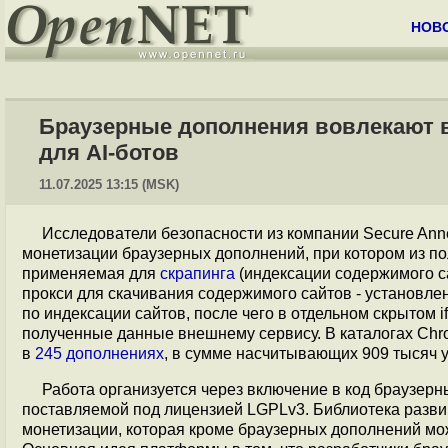
НОВ
Браузерные дополнения вовлекают в
для AI-ботов
11.07.2025 13:15 (MSK)
Исследователи безопасности из компании Secure An
монетизации браузерных дополнений, при котором из п
применяемая для
скрапинга
(индексации содержимого са
прокси для скачивания содержимого сайтов - установле
по индексации сайтов, после чего в отдельном скрытом i
полученные данные внешнему сервису. В каталогах Chr
в
245 дополнениях
, в сумме насчитывающих 909 тысяч у
Работа организуется через включение в код браузерн
поставляемой под лицензией LGPLv3. Библиотека разв
монетизации, которая кроме браузерных дополнений може