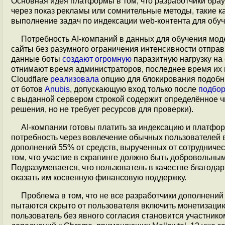
Основная идея платформы в том, что разработчики бра
через показ рекламы или сомнительные методы, такие к
выполнение задач по индексации web-контента для обуч
Потребность AI-компаний в данных для обучения мо
сайты без разумного ограничения интенсивности отправки
данные боты
создают огромную
паразитную нагрузку на
отнимают время администраторов, последнее время их н
Cloudflare
реализовала
опцию для блокирования подобны
от ботов
Anubis
, допускающую вход только после
подбо
с выданной сервером строкой содержит определённое ч
решения, но не требует ресурсов для проверки).
AI-компании готовы платить за индексацию и платфо
потребность через вовлечение обычных пользователей 
дополнений 55% от средств, вырученных от сотрудничес
том, что участие в скрапинге должно быть добровольным
Подразумевается, что пользователь в качестве благода
оказать им косвенную финансовую поддержку.
Проблема в том, что не все разработчики дополнений
пытаются скрыто от пользователя включить монетизацию M
пользователь без явного согласия становится участнико