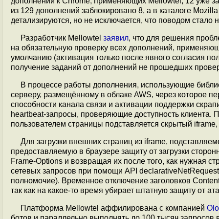
дополнений к Chrome, применяющих Mellowtel, 12 уже за
из 129 дополнений заблокировано 8, а в каталоге Mozil
детализируются, но не исключается, что поводом стало 
Разработчик Mellowtel
заявил
, что для решения проб
на обязательную проверку всех дополнений, применяющи
умолчанию (активация только после явного согласия по
получение заданий от дополнений не прошедших проверк
В процессе работы дополнения, использующие библио
серверу, размещённому в облаке AWS, через которое пе
способности канала связи и активации поддержки скра
heartbeat-запросы, проверяющие доступность клиента. 
пользователем страницы подставляется скрытый iframe, 
Для загрузки внешних страниц из iframe, подставляе
предоставляемую в браузере защиту от загрузки сторонне
Frame-Options и возвращая их после того, как нужная 
сетевых запросов при помощи API declarativeNetReques
полномочие). Временное отключение заголовков Content-S
так как на какое-то время убирает штатную защиту от а
Платформа Mellowtel аффилирована с компанией
Olo
ботов и параллельно выполнять до 100 тысяч запросов 