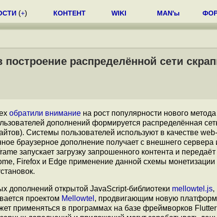
ОСТИ
(
+
)
КОНТЕНТ
WIKI
MAN'ы
ФО
 построение распределённой сети скрап
nex
обратили внимание
на рост популярности нового метода
ользователей дополнений формируется распределённая сет
йтов). Системы пользователей используют в качестве web-
нное браузерное дополнение получает с внешнего сервера 
frame запускает загрузку запрошенного контента и передаёт
ome, Firefox и Edge применение данной схемы монетизаци
становок.
ых дополнений открытой JavaScript-библиотеки
mellowtel.js
,
ивается проектом
Mellowtel
, продвигающим новую платформ
т применяться в программах на базе фреймворков Flutter и