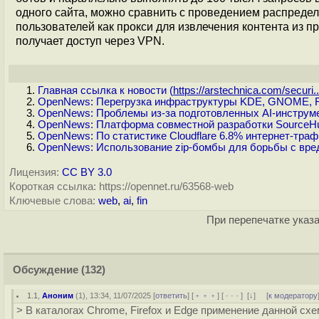
одного сайта, можно сравнить с проведением распреде
пользователей как прокси для извлечения контента из п
получает доступ через VPN.
Главная ссылка к новости (
https://arstechnica.com/securi..
OpenNews: Перегрузка инфраструктуры KDE, GNOME, Fed
OpenNews: Проблемы из-за подготовленных AI-инструме
OpenNews: Платформа совместной разработки SourceHut
OpenNews: По статистике Cloudflare 6.8% интернет-тр
OpenNews: Использование zip-бомбы для борьбы с вр
Лицензия:
CC BY 3.0
Короткая ссылка: https://opennet.ru/63568-web
Ключевые слова:
web
,
ai
,
fin
При перепечатке указа
Обсуждение
(132)
1.1
,
Аноним
(
1
), 13:34, 11/07/2025 [
ответить
] [
﹢﹢﹢
] [
· · ·
]
[
↓
] [
к модератору
> В каталогах Chrome, Firefox и Edge применение данной с