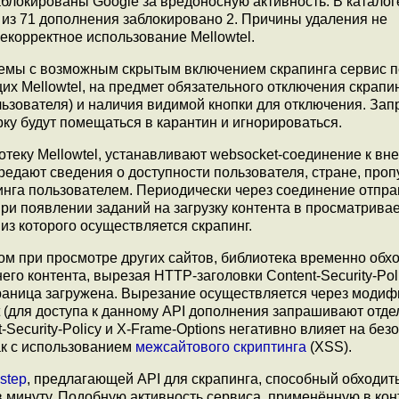
блокированы Google за вредоносную активность. В каталоге
la из 71 дополнения заблокировано 2. Причины удаления не
некорректное использование Mellowtel.
лемы с возможным скрытым включением скрапинга сервис 
х Mellowtel, на предмет обязательного отключения скрапи
льзователя) и наличия видимой кнопки для отключения. Зап
у будут помещаться в карантин и игнорироваться.
теку Mellowtel, устанавливают websocket-соединение к в
редают сведения о доступности пользователя, стране, проп
пинга пользователем. Периодически через соединение отпр
При появлении заданий на загрузку контента в просматрив
из которого осуществляется скрапинг.
мом при просмотре других сайтов, библиотека временно обх
го контента, вырезая HTTP-заголовки Content-Security-Poli
страница загружена. Вырезание осуществляется через моди
t (для доступа к данному API дополнения запрашивают отде
ecurity-Policy и X-Frame-Options негативно влияет на без
так с использованием
межсайтового скриптинга
(XSS).
step
, предлагающей API для скрапинга, способный обходить
в минуту. Подобную активность сервиса, применённую в кон