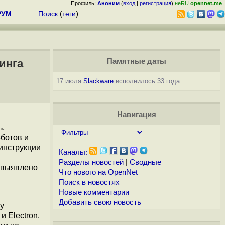
Профиль:
Аноним
(
вход
|
регистрация
)
неRU
opennet.me
РУМ
Поиск
(
теги
)
инга
Памятные даты
17 июля
Slackware
исполнилось 33 года
Навигация
ь,
ботов и
инструкции
Каналы:
Разделы новостей
|
Сводные
и выявлено
Что нового на OpenNet
Поиск в новостях
Новые комментарии
Добавить свою новость
у
 Electron.