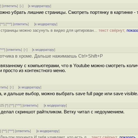
^
] [
ответить
]
[
↓
] [
к модератору
]
можно убрать лишние страницы. Смотреть портянку в картинке - 
[
^^
] [
^^^
] [
ответить
]
[
к модератору
]
 страницы можно засунуть в видео для цитирован...
текст свёрнут,
показ
^^^
] [
ответить
]
[
↑
] [
к модератору
]
отчика в хроме. Дальше нажимаешь Ctrl+Shift+P
связанному с компьютерами, что в Youtube можно смотреть колич
 просто из контекстного меню.
етить
]
[
↑
] [
к модератору
]
 и дальше выбор, можно выбрать save full page или save visible
025 [
^
] [
^^
] [
^^^
] [
ответить
]
[
к модератору
]
делал скриншот райткликом. Ветку читал с недоумением.
^
] [
^^
] [
^^^
] [
ответить
]
[
к модератору
]
ва-три процента И тебя удивляет, что есть л...
текст свёрнут,
показать