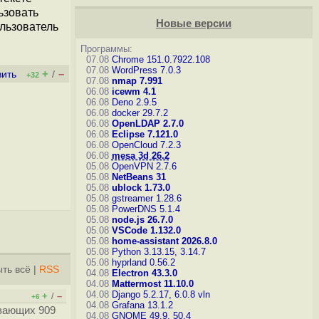
ьзовать
Новые версии
ользователь
Программы:
07.08
Chrome 151.0.7922.108
07.08
WordPress 7.0.3
+
–
вить
/
+32
07.08
nmap 7.991
06.08
icewm 4.1
06.08
Deno 2.9.5
06.08
docker 29.7.2
06.08
OpenLDAP 2.7.0
06.08
Eclipse 7.121.0
06.08
OpenCloud 7.2.3
06.08
mesa 3d 26.2
05.08
OpenVPN 2.7.6
05.08
NetBeans 31
05.08
ublock 1.73.0
05.08
gstreamer 1.28.6
05.08
PowerDNS 5.1.4
05.08
node.js 26.7.0
05.08
VSCode 1.132.0
05.08
home-assistant 2026.8.0
05.08
Python 3.13.15, 3.14.7
05.08
hyprland 0.56.2
ть всё
|
RSS
04.08
Electron 43.3.0
04.08
Mattermost 11.10.0
04.08
Django 5.2.17, 6.0.8
vln
+
–
/
+6
04.08
Grafana 13.1.2
ывающих 909
04.08
GNOME 49.9, 50.4