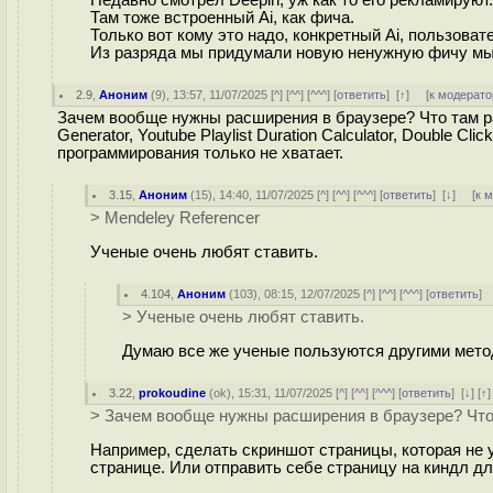
Недавно смотрел Deepin, уж как то его рекламируют.
Там тоже встроенный Ai, как фича.
Только вот кому это надо, конкретный Ai, пользоват
Из разряда мы придумали новую ненужную фичу мы 
2.9
,
Аноним
(
9
), 13:57, 11/07/2025 [
^
] [
^^
] [
^^^
] [
ответить
]
[
↑
] [
к модерато
Зачем вообще нужны расширения в браузере? Что там ра
Generator, Youtube Playlist Duration Calculator, Double C
программирования только не хватает.
3.15
,
Аноним
(
15
), 14:40, 11/07/2025 [
^
] [
^^
] [
^^^
] [
ответить
]
[
↓
] [
к 
> Mendeley Referencer
Ученые очень любят ставить.
4.104
,
Аноним
(
103
), 08:15, 12/07/2025 [
^
] [
^^
] [
^^^
] [
ответить
]
> Ученые очень любят ставить.
Думаю все же ученые пользуются другими мето
3.22
,
prokoudine
(
ok
), 15:31, 11/07/2025 [
^
] [
^^
] [
^^^
] [
ответить
]
[
↓
] [
↑
> Зачем вообще нужны расширения в браузере? Чт
Например, сделать скриншот страницы, которая не 
странице. Или отправить себе страницу на киндл д