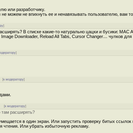
елю или разработчику.
не можем не впихнуть ее и ненавязывать пользователю, вам то
ру
]
сширять? В списке какие-то натурально цацки и бусики: MAC 
lick Image Downloader, Reload All Tabs, Cursor Changer… чулков для
модератору
]
[
к модератору
]
дами.
] [
к модератору
]
о там расширять?
умещается в один экран. Или запустить проверку битых ссылок 
ля чтения. Или убрать избыточную рекламу.