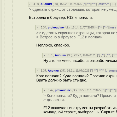
4.30
,
Аноним
(
30
), 15:52, 11/07/2025 [
^
] [
^^
] [
^^^
] [
ответить
]
[
↓
]
> сделать скриншот страницы, которая не умеща
Встроено в браузер. F12 и погнали.
5.34
,
prokoudine
(
ok
), 16:14, 11/07/2025 [
^
] [
^^
] [
^^^
] [
отве
>> сделать скриншот страницы, которая не 
> Встроено в браузер. F12 и погнали.
Неплохо, спасибо.
6.78
,
Аноним
(
30
), 23:27, 11/07/2025 [
^
] [
^^
] [
^^^
] [
от
Ну это не мне спасибо, а разработчика
5.37
,
Аноним
(
37
), 16:21, 11/07/2025 [
^
] [
^^
] [
^^^
] [
ответит
Кого погнали? Куда погнали? Просили скрин
Врать должно быть стыдно.
6.42
,
prokoudine
(
ok
), 16:50, 11/07/2025 [
^
] [
^^
] [
^^^
] 
> Кого погнали? Куда погнали? Просили
> делается.
F12 включает инструменты разработчика
командной строке, выбираешь "Capture f