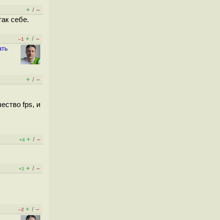
+
–
/
так себе.
+
–
/
–1
ать
+
–
/
ество fps, и
+
–
/
+4
.
+
–
/
+1
+
–
/
–2