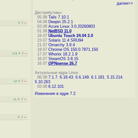
далее>>
Дистрибутивы:
05.08
Tails 7.10.1
04.08
Deepin 25.2.1
+
–
/
03.08
Azure Linux 3.0.20260803
01.08
NetBSD 11.0
24.07
Ubuntu Touch 24.04 2.0
23.07
Solaris 11.4 SRU94
21.07
Omarchy 3.8.4
19.07
Chrome OS 150.0.7871.150
+
–
/
+13
17.07
Whonix 18.2.1.9
16.07
SteamOS 3.8.15
16.07
OPNsense 26.7
Актуальные ядра Linux:
06.08
7.1.7
,
6.18.43
,
6.6.149
,
6.1.181
,
5.15.214
,
+
–
/
+2
5.10.263
03.08
6.12.101
Изменения в ядре 7.2
+
–
/
+1
+
–
/