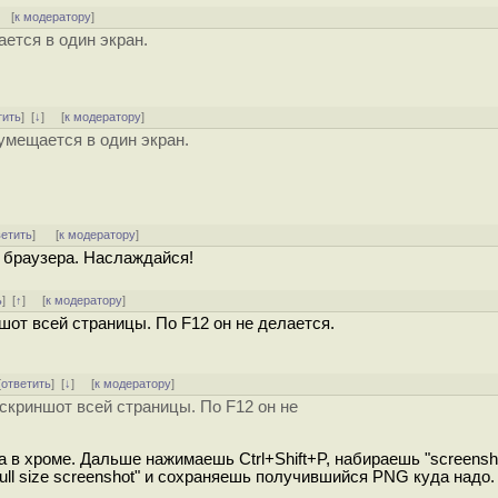
 [
к модератору
]
ется в один экран.
тить
]
[
↓
] [
к модератору
]
умещается в один экран.
ветить
]
[
к модератору
]
м браузера. Наслаждайся!
ь
]
[
↑
] [
к модератору
]
шот всей страницы. По F12 он не делается.
[
ответить
]
[
↓
] [
к модератору
]
 скриншот всей страницы. По F12 он не
 в хроме. Дальше нажимаешь Ctrl+Shift+P, набираешь "screensho
ull size screenshot" и сохраняешь получившийся PNG куда надо.