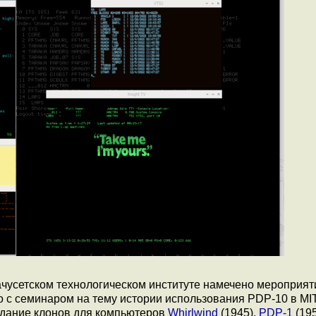
ачусетском технологическом институте намечено мероприят
о с семинаром на тему истории использования PDP-10 в MIT
здание клонов для компьютеров
Whirlwind
(1945),
PDP-1
(19