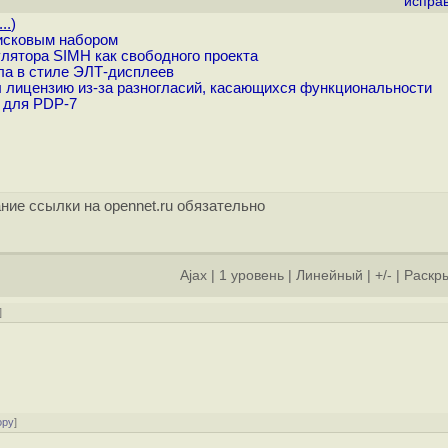
испра
..
)
исковым набором
лятора SIMH как свободного проекта
ала в стиле ЭЛТ-дисплеев
лицензию из-за разногласий, касающихся функциональности
 для PDP-7
ние ссылки на opennet.ru обязательно
Ajax
|
1 уровень
|
Линейный
|
+/-
|
Раскры
]
ору
]