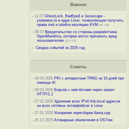
Важное
-
11.07
GhostLock, BadEpoll и Januscape -
уязвимости в ядре Linux, позволяющие получить
права root и обойти изоляцию KVM
(82 +34)
-
08.07
Вредительство со стороны разработчика
OpenMandriva, которое могло причинить вред
пользователям
(107 +33)
-
Сводка событий за 2025 год
Советы
-
19.04.2026
PKI с аппаратным TRNG за 10 дней при
помощи AI
-
09.03.2026
Борьба с web-ботами через запрет
HTTP/1.1
-
27.02.2026
Удаление всех IPv6 link-local адресов
на всех сетевых интерфейсах в Linux
-
27.01.2026
Ускорение пересборки llama.cpp
-
25.12.2025
Атомарные обновления в OSTree