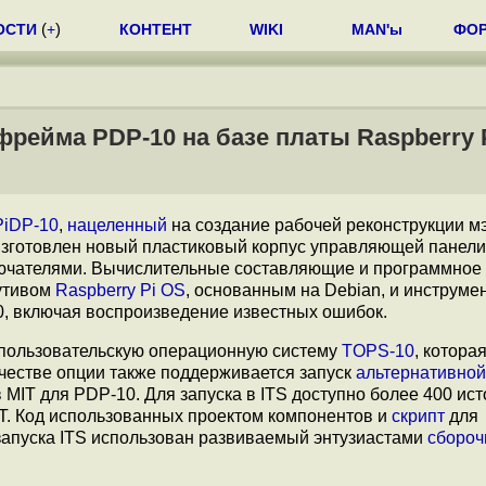
ОСТИ
(
+
)
КОНТЕНТ
WIKI
MAN'ы
ФО
фрейма PDP-10 на базе платы Raspberry P
PiDP-10
,
нацеленный
на создание рабочей реконструкции 
а изготовлен новый пластиковый корпус управляющей панели
ючателями. Вычислительные составляющие и программное
бутивом
Raspberry Pi OS
, основанным на Debian, и инструме
, включая воспроизведение известных ошибок.
опользовательскую операционную систему
TOPS-10
, котора
честве опции также поддерживается запуск
альтернативной
в MIT для PDP-10. Для запуска в ITS доступно более 400 ис
T. Код использованных проектом компонентов и
скрипт
для
 запуска ITS использован развиваемый энтузиастами
сборо