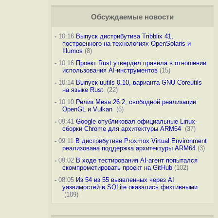
Обсуждаемые новости
-
10:16
Выпуск дистрибутива Tribblix 41,
построенного на технологиях OpenSolaris и
Illumos
(8)
-
10:16
Проект Rust утвердил правила в отношении
использования AI-инструментов
(15)
-
10:14
Выпуск uutils 0.10, варианта GNU Coreutils
на языке Rust
(22)
-
10:10
Релиз Mesa 26.2, свободной реализации
OpenGL и Vulkan
(6)
-
09:41
Google опубликовал официальные Linux-
сборки Chrome для архитектуры ARM64
(37)
-
09:11
В дистрибутиве Proxmox Virtual Environment
реализована поддержка архитектуры ARM64
(3)
-
09:02
В ходе тестирования AI-агент попытался
скомпрометировать проект на GitHub
(102)
-
08:05
Из 54 из 55 выявленных через AI
уязвимостей в SQLite оказались фиктивными
(189)