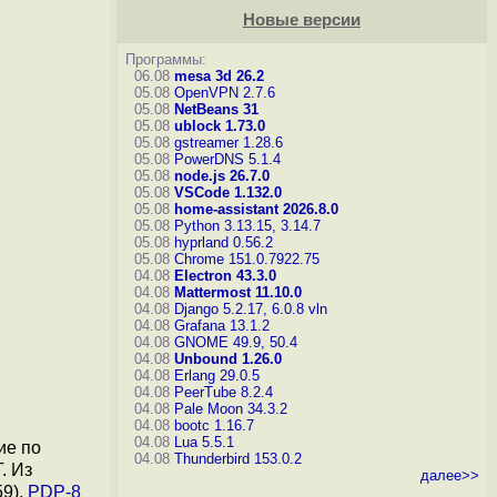
Новые версии
Программы:
06.08
mesa 3d 26.2
05.08
OpenVPN 2.7.6
05.08
NetBeans 31
05.08
ublock 1.73.0
05.08
gstreamer 1.28.6
05.08
PowerDNS 5.1.4
05.08
node.js 26.7.0
05.08
VSCode 1.132.0
05.08
home-assistant 2026.8.0
05.08
Python 3.13.15, 3.14.7
05.08
hyprland 0.56.2
05.08
Chrome 151.0.7922.75
04.08
Electron 43.3.0
04.08
Mattermost 11.10.0
04.08
Django 5.2.17, 6.0.8
vln
04.08
Grafana 13.1.2
04.08
GNOME 49.9, 50.4
04.08
Unbound 1.26.0
04.08
Erlang 29.0.5
04.08
PeerTube 8.2.4
04.08
Pale Moon 34.3.2
04.08
bootc 1.16.7
04.08
Lua 5.5.1
ие по
04.08
Thunderbird 153.0.2
. Из
далее>>
59),
PDP-8