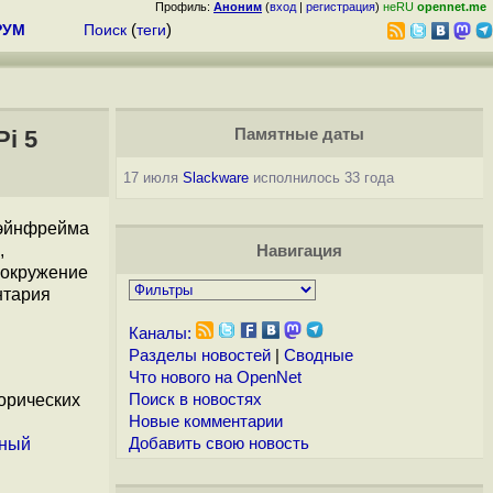
Профиль:
Аноним
(
вход
|
регистрация
)
неRU
opennet.me
РУМ
Поиск
(
теги
)
i 5
Памятные даты
17 июля
Slackware
исполнилось 33 года
мэйнфрейма
,
Навигация
 окружение
нтария
Каналы:
я
Разделы новостей
|
Сводные
Что нового на OpenNet
торических
Поиск в новостях
Новые комментарии
чный
Добавить свою новость