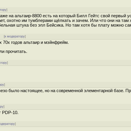
тору
]
Даже на альтаир-8800 есть на который Билл Гейтс свой первый 
ает, охотно им тумблерами щёлкать и зачем. Или что они на там
ельная штука без эпл Бейсика. Но там хотя бы плату можно са
]
[
к модератору
]
х 70х годов альтаир и мэйнфрейм.
ли прочитать.
атору
]
ору
]
езо было настоящее, но на современной элементарной базе. Пр
ору
]
т PDP-10.
одератору
]