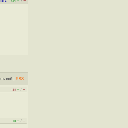
+
–
вить
/
+34
ть всё
|
RSS
+
–
/
–28
+
–
/
+3