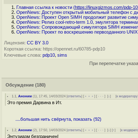
Главная ссылка к новости (
https://linuxgizmos.com/pdp-10.
OpenNews: Доступен открытый мобильный телефон с д
OpenNews: Проект Open SIMH продолжит развитие симу
OpenNews: Релиз cool-retro-term 1.0, эмулятора термин
OpenNews: Сопровождающий симулятора SIMH изменил 
OpenNews: Проект по воскрешению первозданного UNIX
Лицензия:
CC BY 3.0
Короткая ссылка: https://opennet.ru/60785-pdp10
Ключевые слова:
pdp10
,
sims
При перепечатке указа
Обсуждение
(180)
1.1
,
Аноним
(
1
), 17:45, 14/03/2024 [
ответить
] [
﹢﹢﹢
] [
· · ·
]
[
↓
] [
к модератору
Это премия Дарвина в Ит.
....большая нить свёрнута, показать (92)
1.2
,
Аноним
(
2
), 17:50, 14/03/2024 [
ответить
] [
﹢﹢﹢
] [
· · ·
]
[
↓
] [
↑
] [
к модерат
Энтузиазм безграничен!