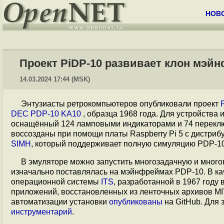
НОВ
Проект PiDP-10 развивает клон мэйн
14.03.2024 17:44 (MSK)
Энтузиасты ретрокомпьютеров опубликовали проект
DEC PDP-10 KA10
, образца 1968 года. Для устройств
оснащённый 124 ламповыми индикаторами и 74 перекл
воссозданы при помощи платы Raspberry Pi 5 с дистри
SIMH
, который поддерживает полную симуляцию PDP-10
В эмуляторе можно запустить многозадачную и мног
изначально поставлялась на мэйнфреймах PDP-10. В ка
операционной системы
ITS
, разработанной в 1967 году 
приложений, восстановленных из ленточных архивов MI
автоматизации установки
опубликованы
на GitHub. Для
инструментарий
.