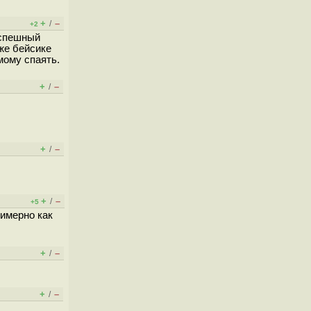
+
–
/
+2
успешный
 же бейсике
мому спаять.
+
–
/
+
–
/
+
–
/
+5
имерно как
+
–
/
+
–
/