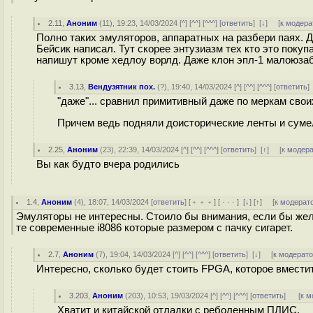
2.11
,
Аноним
(
11
), 19:23, 14/03/2024 [
^
] [
^^
] [
^^^
] [
ответить
]
[
↓
] [
к модера
Полно таких эмуляторов, аппаратных на разбери паях. 
Бейсик написал. Тут скорее энтузиазм тех кто это покуп
напишут кроме хедлоу ворлд. Даже клон эпл-1 малоюзаб
3.13
,
Вендузятник пох.
(
?
), 19:40, 14/03/2024 [
^
] [
^^
] [
^^^
] [
ответить
"даже"... сравнил примитивный даже по меркам свои
Причем ведь подняли доисторические ленты и суме
2.25
,
Аноним
(
23
), 22:39, 14/03/2024 [
^
] [
^^
] [
^^^
] [
ответить
]
[
↑
] [
к модер
Вы как будто вчера родились
1.4
,
Аноним
(
4
), 18:07, 14/03/2024 [
ответить
] [
﹢﹢﹢
] [
· · ·
]
[
↓
] [
↑
] [
к модерат
Эмуляторы не интересны. Стоило бы внимания, если бы жел
те современные i8086 которые размером с пачку сигарет.
2.7
,
Аноним
(
7
), 19:04, 14/03/2024 [
^
] [
^^
] [
^^^
] [
ответить
]
[
↓
] [
к модерат
Интересно, сколько будет стоить FPGA, которое вмести
3.203
,
Аноним
(
203
), 10:53, 19/03/2024 [
^
] [
^^
] [
^^^
] [
ответить
]
[
к м
Хватит и китайской отладки с реболенным ПЛИС.